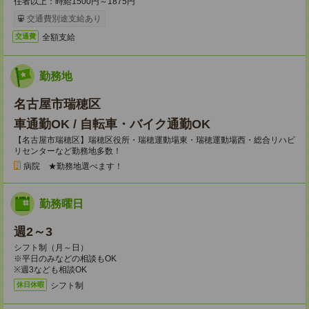
任者以上：時給1500円～1875円
交通費別途支給あり
全額支給
交通費
勤務地
名古屋市瑞穂区
車通勤OK / 自転車・バイク通勤OK
【名古屋市瑞穂区】瑞穂区役所・瑞穂運動場東・瑞穂運動場西・総合リハビ
リセンターなど勤務地多数！
病院 ★勤務地選べます！
勤務曜日
週2～3
シフト制（月～日）
※平日のみなどの相談もOK
※週3なども相談OK
シフト制
休日休暇