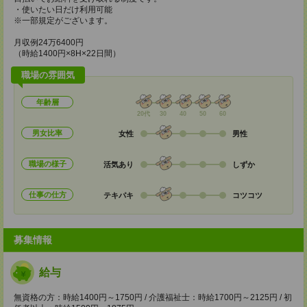
・使いたい日だけ利用可能
※一部規定がございます。
月収例24万6400円
（時給1400円×8H×22日間）
職場の雰囲気
年齢層
20代
30
40
50
60
男女比率
女性
男性
職場の様子
活気あり
しずか
仕事の仕方
テキパキ
コツコツ
募集情報
給与
無資格の方：時給1400円～1750円 / 介護福祉士：時給1700円～2125円 / 初