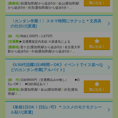
気になる！
[勤務地]
栄(愛知県)駅から徒歩5分
/
金山(愛知県)駅
から徒歩5分
/
伏見(愛知県)駅から徒歩5分
/
…
〈カンタン作業！〉スキマ時間にサクッと＊文房具
の仕分け[派遣]
[給 与]
時給1,500円～1,875円
[交通費]
■ 交通費規定内支給 ※派遣先による
気になる！
[勤務地]
星ケ丘(愛知県)駅から徒歩5分
/
名古屋大学
駅から徒歩5分
/
今池(愛知県)駅から徒歩5分
/
…
《4.50代活躍1日4時間～OK》イベントでイス並べな
どのカンタン作業[アルバイト]
[給 与]
日給9600円（交通費込みor無し） ■日
払いOK！ ■日給保証あり！
[勤務地]
栄(愛知県)駅
/
金山(愛知県)駅
/
伏見(愛知
気になる！
県)駅
/
…
《単発1日OK！日払い可》＊コスメのモクモクシー
ル貼り[派遣]