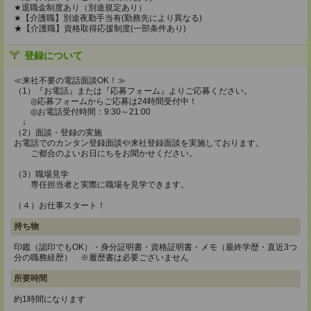
★退職金制度あり（別途規定あり）
★【介護職】別途夜勤手当有(勤務先により異なる)
★【介護職】資格取得応援制度(一部条件あり)
登録について
≪来社不要の電話面談OK！≫
（1）『お電話』または『応募フォーム』よりご応募ください。
◎応募フォームからご応募は24時間受付中！
◎お電話受付時間：9:30～21:00
↓
（2）面談・登録の実施
お電話でのカンタン登録面談や来社登録面談を実施しております。
ご都合のよいお日にちをお聞かせください。
（3）職場見学
専任担当者と実際に職場を見学できます。
（４）お仕事スタート！
持ち物
印鑑（認印でもOK）・身分証明書・資格証明書・メモ（最終学歴・直近3つ
分の職務経歴） ※履歴書は必要ございません
所要時間
約1時間になります