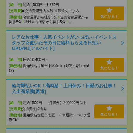
[給 与]
時給1,500円～1,875円
[交通費]
■ 交通費規定内支給 ※派遣先による
気になる！
[勤務地]
名古屋駅から徒歩5分
/
名鉄名古屋駅から
徒歩5分
/
近鉄名古屋駅から徒歩5分
/
…
レアなお仕事・人気イベントがいっぱい♪イベントス
タッフ☆働いたその日に給料もらえる日払い
OK◎/N1[アルバイト]
[給 与]
日給10,400円～
[勤務地]
愛知県名古屋市中区金山（最寄り駅：金山
気になる！
駅）
給与即払いOK！高時給！土日休み！日勤のお仕事！
入出荷業務[派遣]
[給 与]
時給1500円 【月収例】240000円以上
[交通費]
交通費支給有り
気になる！
[勤務地]
愛知県名古屋市南区 ※車通勤・バイク通
勤OK