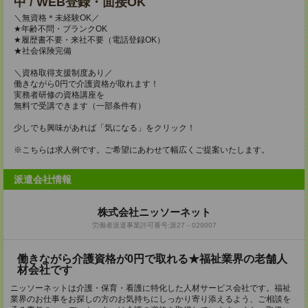
中 / WEB登録・面接OK
＼無資格＊未経験OK／
★年齢不問・ブランクOK
★履歴書不要・来社不要（電話登録OK）
★社会保険完備
＼資格取得支援制度あり／
働きながら0円で介護資格が取れます！
実務者研修の資格講座を
無料で受講できます（一部条件有）
少しでも興味があれば「気になる」をクリック！
※こちらは求人例です。ご希望にあわせて幅広くご提案いたします。
派遣会社情報
株式会社ニッソーネット
労働者派遣事業許可番号:派27－029007
働きながら介護資格が0円で取れる★福祉業界の老舗人
材会社です
ニッソーネットは介護・保育・看護に特化した人材サービス会社です。福祉
業界のお仕事をお探しの方のお気持ちにしっかり寄り添えるよう、ご相談を