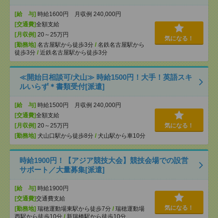
[給 与]
時給1600円 月収例 240,000円
[交通費]
全額支給
[月収例]
20～25万円
気になる！
[勤務地]
名古屋駅から徒歩3分
/
名鉄名古屋駅から
徒歩3分
/
近鉄名古屋駅から徒歩3分
≪開始日相談可/犬山≫ 時給1500円！大手！英語スキ
ルいらず＊書類受付[派遣]
[給 与]
時給1500円 月収例 240,000円
[交通費]
全額支給
[月収例]
20～25万円
気になる！
[勤務地]
犬山口駅から徒歩8分
/
犬山駅から車10分
時給1900円！【アジア競技大会】競技会場での設営
サポート／大量募集[派遣]
[給 与]
時給1900円
[交通費]
交通費支給
気になる！
[勤務地]
瑞穂運動場東駅から徒歩7分
/
瑞穂運動場
西駅から徒歩10分
/
新瑞橋駅から徒歩10分