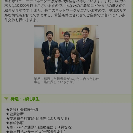
承る専任のコーディネーターは介護の資格を取得しています。また、取扱い
求人は10,000件以上ございますので、あなたのご希望にピッタリの求人のご
紹介が可能です！ また、長年のネットワークがございますので、現場のリア
ルな情報もお伝えできますし、希望条件に合わせてご自身では言いにくい条
件交渉も行いますよ。
業界に精通した担当者があなたに合ったお仕
事を一緒に探していきます。
待遇・福利厚生
★各種社会保険完備
★健康診断
★交通費全額支給(勤務先により異なる)
★有給休暇
★車・バイク通勤可(勤務先により異なる)
★給与日払いサービス(一部条件あり)