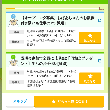
1
/10
メール
LINE
で送る
で送る
【オープニング募集】おばあちゃんのお散歩
付き添いも仕事の1つ[派遣]
無資格未経験：時給1450円～ ■週払
給与
シェア
ツイート
ブックマーク
いOK ■扶養内OK ■日収1万1600円
以上
名古屋大学駅 / 千種駅 / 東山公園(愛知
気になる!
勤務地
県)駅 / …
あなたの閲覧履歴からの
おすすめ
説明会参加で全員に【現金2千円相当プレゼ
ント】生活のお手伝い[派遣]
無資格未経験：時給1450円～ ■週払
給与
いOK ■扶養内OK ■日収1万1600円
【オープニング募集】おばあちゃんのお散歩付き添
以上
瑞穂区役所駅 / 瑞穂運動場東駅 / 瑞穂
気になる!
いも仕事の1つ[派遣]
勤務地
運動場西駅 / …
[給 与]
無資格未経験：時給1450円～ ■週払い
OK ■扶養内OK ■日収1万1600円以上
スキップ
[交通費]
交通費全額支給
どちらも気になる！
気になる！
[勤務地]
名古屋大学駅
/
千種駅
/
東山公園(愛知県)駅