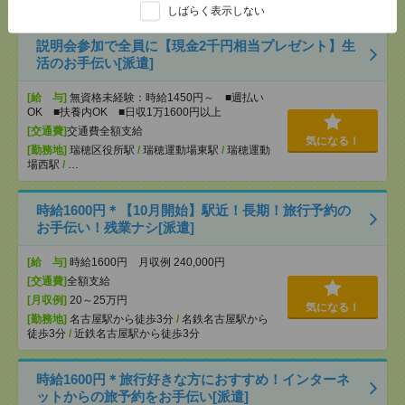
/
…
しばらく表示しない
説明会参加で全員に【現金2千円相当プレゼント】生
活のお手伝い[派遣]
[給 与]
無資格未経験：時給1450円～ ■週払い
OK ■扶養内OK ■日収1万1600円以上
[交通費]
交通費全額支給
気になる！
[勤務地]
瑞穂区役所駅
/
瑞穂運動場東駅
/
瑞穂運動
場西駅
/
…
時給1600円＊【10月開始】駅近！長期！旅行予約の
お手伝い！残業ナシ[派遣]
[給 与]
時給1600円 月収例 240,000円
[交通費]
全額支給
[月収例]
20～25万円
気になる！
[勤務地]
名古屋駅から徒歩3分
/
名鉄名古屋駅から
徒歩3分
/
近鉄名古屋駅から徒歩3分
時給1600円＊旅行好きな方におすすめ！インターネ
ットからの旅予約をお手伝い[派遣]