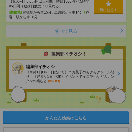
【収入例】5.6万円以上可能 時給1500円×7.5時間
×5日間（勤務日数により異なる）
気になる！
[勤務地]
豊橋駅から車15分
/
二川駅から車14分
/
赤
岩口駅から車10分
すべて見る
編集部イチオシ
《単発1日OK！日払い可》＊お菓子のモクモクシール貼
り、《好きな1日～OK》イベントでイス並べなどのカン
タン作業など
(8/6UP!)
かんたん検索はこちら