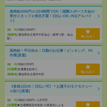
高時給2000円☆1日4時間でOK！国際スポーツ大会の
受付スタッフ☆来社不要！日払いOK♪/N1[アルバイ
ト]
[給 与]
時給2,000円～
[勤務地]
愛知県名古屋市中区金山（最寄り駅：金山
気になる！
駅）
高時給！平日休み！日勤のお仕事！ピッキング、PC
作業[派遣]
[給 与]
時給1350円
[交通費]
交通費支給有り
気になる！
[勤務地]
愛知県名古屋市中区
《単発1日OK！日払い可》＊お菓子のモクモクシー
ル貼り[派遣]
[給 与]
時給1,500円～1,875円
[交通費]
■ 交通費規定内支給 ※派遣先による