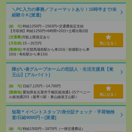
＼PC入力の事務／フォーマットあり！15時半まで/未
経験ＯＫ[派遣]
[給 与]
時給1250円～1563円+交通費規定支給
【月収例】時給1250円×6時間×20日+土曜出勤2回
[交通費]
月額上限規定あり
[月収例]
15～20万円
気になる！
[勤務地]
中京競馬場前駅から車10分
/
前後駅から車
10分
/
有松駅から車13分
障がい者グループホームの世話人・生活支援員【覚
王山】[アルバイト]
[給 与]
日給7,125円～14,700円
[勤務地]
愛知県名古屋市千種区姫池通1-15アベニー
気になる！
ル姫池通203（最寄り駅：東山線覚王山駅）
短期＊イベントスタッフ/身分証チェック・手荷物検
査/日給9000円～[派遣]
[給 与]
時給1500円～1875円（一律交通費込）