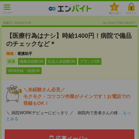
0
メニュー
気になる！
ログイン
掲載日 :2026
/
07
/
29
No.NISSTTRK-2BJH77
【医療行為はナシ】時給1400円！病院で備品
のチェックなど＊
職種：
看護助手
派遣
職種未経験OK
社会人未経験OK
ブランクOK
WEB登録・面接OK
＼未経験さん必見／
モクモク・コツコツ作業がメインです！お電話での
登録もOK！
＼ 病院WORKデビューにピッタリ ／ 病院内で患者さんの移
...もっ
とみる
応募ページへ