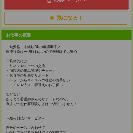
気になる！
お仕事の概要
＼無資格・未経験OKの看護助手／
医療行為は一切行わないので未経験でも安心！
▽具体的には…
・リネンやシーツの交換
・病院内の備品管理やチェック
・お食事の配膳やサポート
・ベッドから車イスへの移動のお手伝い
・トイレや入浴、着替えのお手伝い
などなど
あくまで看護師さんのサポートなので、
今までのお仕事経験などは一切問いません！
～給与日払いサービス～
自分のペースに合わせて
日払いでお給料を受け取れる制度です。