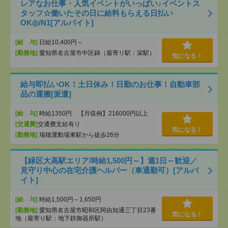
レアなお仕事・人気イベントがいっぱい♪イベントス
タッフ☆働いたその日に給料もらえる日払い
OK◎/N1[アルバイト]
[給 与]
日給10,400円～
[勤務地]
愛知県名古屋市中区錦（最寄り駅：栄駅）
気になる！
給与即払いOK！土日休み！日勤のお仕事！自動車部
品の運搬[派遣]
[給 与]
時給1350円 【月収例】216000円以上
[交通費]
交通費支給有り
気になる！
[勤務地]
瑞穂運動場東駅から徒歩26分
【緑区大高駅エリア/時給1,500円～】週1日～歓迎／
見守り中心の在宅介護ヘルパー（車通勤可）[アルバ
イト]
[給 与]
時給1,500円～1,650円
[勤務地]
愛知県名古屋市昭和区阿由知通三丁目23番
気になる！
地（最寄り駅：地下鉄御器所駅）