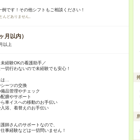
一例です！その他シフトもご相談ください！
とんどありません。
ヶ月以内）
月以上
未経験OKの看護助手／
は一切行わないので未経験でも安心！
には…
やシーツの交換
の備品管理やチェック
の配膳やサポート
から車イスへの移動のお手伝い
や入浴、着替えのお手伝い
看護師さんのサポートなので、
お仕事経験などは一切問いません！