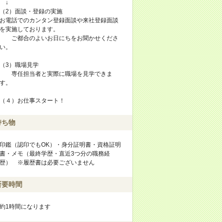
↓
（2）面談・登録の実施
お電話でのカンタン登録面談や来社登録面談
を実施しております。
ご都合のよいお日にちをお聞かせくださ
い。
（3）職場見学
専任担当者と実際に職場を見学できま
す。
（４）お仕事スタート！
持ち物
印鑑（認印でもOK）・身分証明書・資格証明
書・メモ（最終学歴・直近3つ分の職務経
歴） ※履歴書は必要ございません
所要時間
約1時間になります