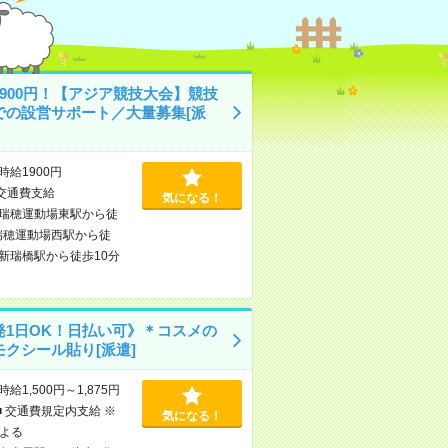
1900円！【アジア競技大会】競技
での設営サポート／大量募集[派
時給1900円
交通費支給
気になる！
瑞穂運動場東駅から徒
瑞穂運動場西駅から徒
新瑞橋駅から徒歩10分
発1日OK！日払い可》＊コスメの
モクシール貼り[派遣]
時給1,500円～1,875円
■ 交通費規定内支給 ※
気になる！
よる