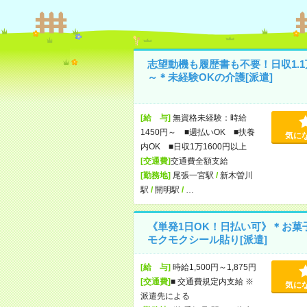
志望動機も履歴書も不要！日収1.1
～＊未経験OKの介護[派遣]
[給 与]
無資格未経験：時給
1450円～ ■週払いOK ■扶養
気に
内OK ■日収1万1600円以上
[交通費]
交通費全額支給
[勤務地]
尾張一宮駅
/
新木曽川
駅
/
開明駅
/
…
《単発1日OK！日払い可》＊お菓
モクモクシール貼り[派遣]
[給 与]
時給1,500円～1,875円
[交通費]
■ 交通費規定内支給 ※
気に
派遣先による