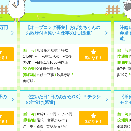
万円
【オープニング募集】おばあちゃんの
時給
お散歩付き添いも仕事の1つ[派遣]
会場
遣]
[給 与]
無資格未経験：時給
[給 与]
1450円～ ■週払いOK ■扶養
[交通費]
なる！
気になる！
内OK ■日収1万1600円以上
[勤務地]
[交通費]
交通費全額支給
歩7分
/
[勤務地]
名鉄一宮駅
/
妙興寺駅
/
歩10分
/
奥町駅
/
…
子の
〈空いた日1日のみからOK〉＊チラシ
《単
の仕分け[派遣]
モク
[給 与]
時給1,200円～1,625円
[給 与]
[勤務地]
尾張一宮駅からバイ
[交通費]
なる！
気になる！
ク・車
/
名鉄一宮駅からバイ
派遣先に