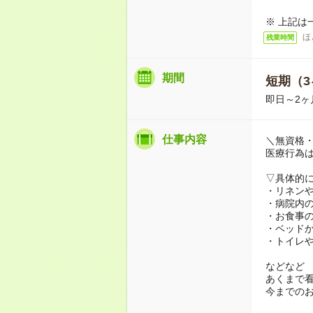
※ 上記は
ほ
残業時間
期間
短期（3
即日～2ヶ
仕事内容
＼無資格・
医療行為
▽具体的
・リネン
・病院内
・お食事
・ベッド
・トイレ
などなど
あくまで
今までの