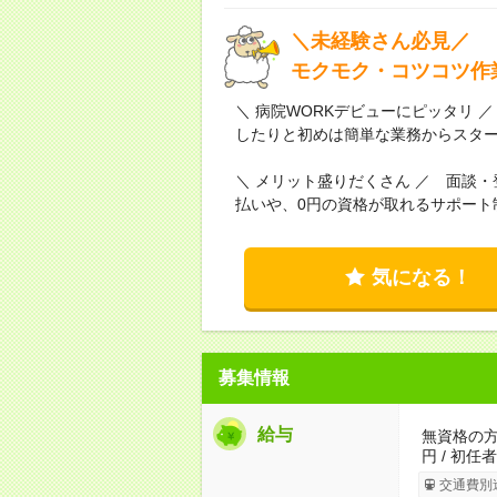
＼未経験さん必見／
モクモク・コツコツ作
＼ 病院WORKデビューにピッタリ
したりと初めは簡単な業務からスタ
＼ メリット盛りだくさん ／ 面談
払いや、0円の資格が取れるサポート
気になる！
募集情報
給与
無資格の方：
円 / 初任
交通費別