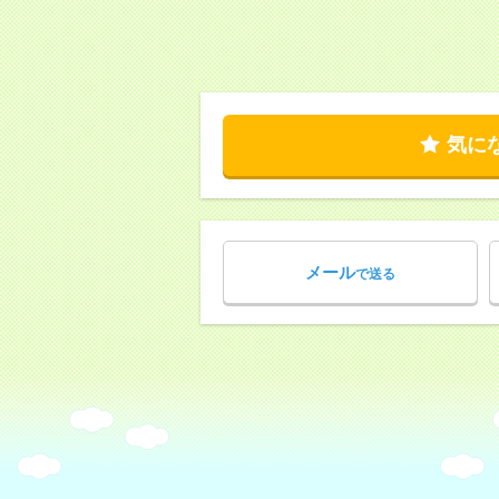
気に
メール
で送る