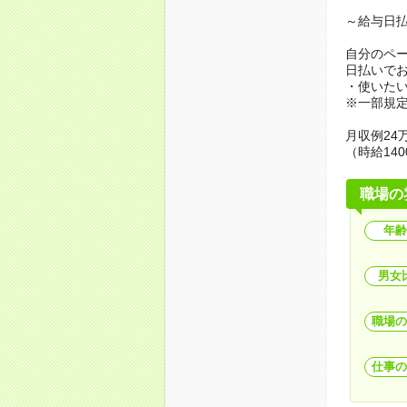
～給与日
自分のペ
日払いで
・使いた
※一部規
月収例24万
（時給140
職場の
年齢
男女
職場の
仕事の