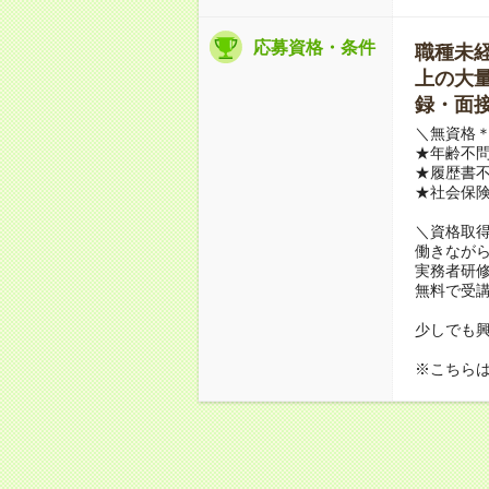
応募資格・条件
職種未経験
上の大量募
録・面接
＼無資格＊
★年齢不問
★履歴書不
★社会保
＼資格取
働きながら
実務者研
無料で受
少しでも
※こちら