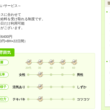
払いサービス～
ースに合わせて
お給料を受け取れる制度です。
い日だけ利用可能
定がございます。
6400円
0円×8H×22日間）
雰囲気
層
20代
30
40
50
60
比率
女性
男性
様子
活気あり
しずか
仕方
テキパキ
コツコツ