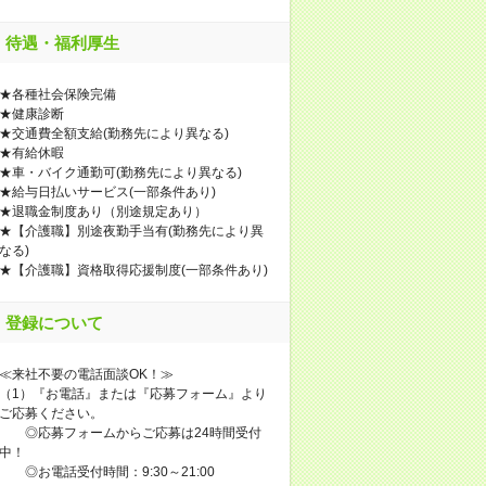
待遇・福利厚生
★各種社会保険完備
★健康診断
★交通費全額支給(勤務先により異なる)
★有給休暇
★車・バイク通勤可(勤務先により異なる)
★給与日払いサービス(一部条件あり)
★退職金制度あり（別途規定あり）
★【介護職】別途夜勤手当有(勤務先により異
なる)
★【介護職】資格取得応援制度(一部条件あり)
登録について
≪来社不要の電話面談OK！≫
（1）『お電話』または『応募フォーム』より
ご応募ください。
◎応募フォームからご応募は24時間受付
中！
◎お電話受付時間：9:30～21:00