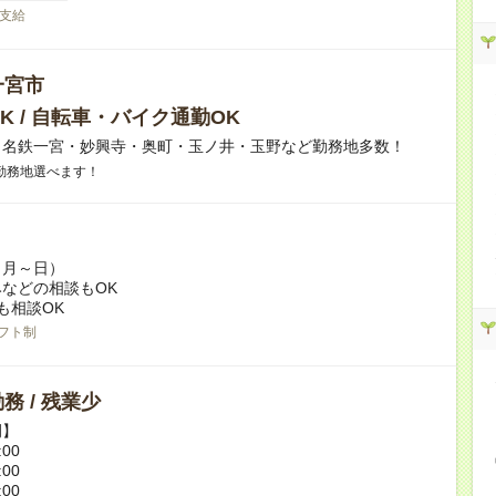
支給
一宮市
K / 自転車・バイク通勤OK
】名鉄一宮・妙興寺・奥町・玉ノ井・玉野など勤務地多数！
勤務地選べます！
（月～日）
などの相談もOK
も相談OK
フト制
務 / 残業少
例】
:00
:00
:00