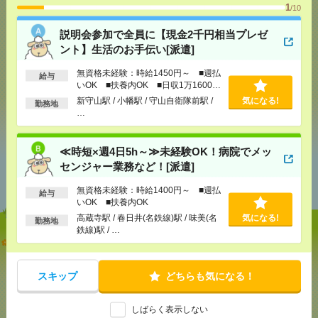
1
/10
気になる！
説明会参加で全員に【現金2千円相当プレゼ
ント】生活のお手伝い[派遣]
メール
LINE
で送る
で送る
無資格未経験：時給1450円～ ■週払
給与
いOK ■扶養内OK ■日収1万1600円
以上
新守山駅 / 小幡駅 / 守山自衛隊前駅 /
気になる!
勤務地
シェア
ツイート
ブックマーク
…
≪時短×週4日5h～≫未経験OK！病院でメッ
あなたの閲覧履歴からの
センジャー業務など！[派遣]
おすすめ
無資格未経験：時給1400円～ ■週払
給与
いOK ■扶養内OK
高蔵寺駅 / 春日井(名鉄線)駅 / 味美(名
気になる!
勤務地
鉄線)駅 / …
説明会参加で全員に【現金2千円相当プレゼント】生
活のお手伝い[派遣]
スキップ
どちらも気になる！
[給 与]
無資格未経験：時給1450円～ ■週払い
OK ■扶養内OK ■日収1万1600円以上
[交通費]
交通費全額支給
気になる！
しばらく表示しない