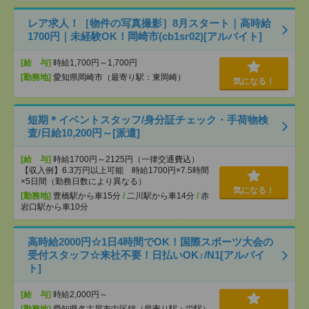
レア求人！［物件の写真撮影］8月スタート｜高時給
1700円｜未経験OK！岡崎市(cb1sr02)[アルバイト]
[給 与]
時給1,700円～1,700円
[勤務地]
愛知県岡崎市（最寄り駅：東岡崎）
気になる！
短期＊イベントスタッフ/身分証チェック・手荷物検
査/日給10,200円～[派遣]
[給 与]
時給1700円～2125円（一律交通費込）
【収入例】6.3万円以上可能 時給1700円×7.5時間
×5日間（勤務日数により異なる）
気になる！
[勤務地]
豊橋駅から車15分
/
二川駅から車14分
/
赤
岩口駅から車10分
高時給2000円☆1日4時間でOK！国際スポーツ大会の
受付スタッフ☆来社不要！日払いOK♪/N1[アルバイ
ト]
[給 与]
時給2,000円～