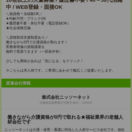
10名以上の大量募集 / 履歴書不要 / 40～50代活躍
中 / WEB登録・面接OK
＼無資格＊未経験OK／
★年齢不問・ブランクOK
★履歴書不要・来社不要（電話登録OK）
★社会保険完備
＼資格取得支援制度あり／
働きながら0円で介護資格が取れます！
実務者研修の資格講座を
無料で受講できます（一部条件有）
少しでも興味があれば「気になる」をクリック！
※こちらは求人例です。ご希望にあわせて幅広くご提案いたします。
派遣会社情報
株式会社ニッソーネット
労働者派遣事業許可番号:派27－029007
働きながら介護資格が0円で取れる★福祉業界の老舗人
材会社です
ニッソーネットは介護・保育・看護に特化した人材サービス会社です。福祉