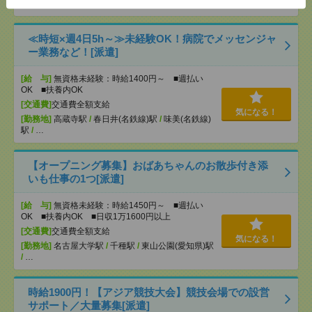
[勤務地]
新守山駅
/
小幡駅
/
守山自衛隊前駅
/
…
≪時短×週4日5h～≫未経験OK！病院でメッセンジャ
ー業務など！[派遣]
[給 与]
無資格未経験：時給1400円～ ■週払い
OK ■扶養内OK
[交通費]
交通費全額支給
気になる！
[勤務地]
高蔵寺駅
/
春日井(名鉄線)駅
/
味美(名鉄線)
駅
/
…
【オープニング募集】おばあちゃんのお散歩付き添
いも仕事の1つ[派遣]
[給 与]
無資格未経験：時給1450円～ ■週払い
OK ■扶養内OK ■日収1万1600円以上
[交通費]
交通費全額支給
気になる！
[勤務地]
名古屋大学駅
/
千種駅
/
東山公園(愛知県)駅
/
…
時給1900円！【アジア競技大会】競技会場での設営
サポート／大量募集[派遣]