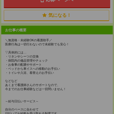
気になる！
お仕事の概要
＼無資格・未経験OKの看護助手／
医療行為は一切行わないので未経験でも安心！
▽具体的には…
・リネンやシーツの交換
・病院内の備品管理やチェック
・お食事の配膳やサポート
・ベッドから車イスへの移動のお手伝い
・トイレや入浴、着替えのお手伝い
などなど
あくまで看護師さんのサポートなので、
今までのお仕事経験などは一切問いません！
～給与日払いサービス～
自分のペースに合わせて
日払いでお給料を受け取れる制度です。