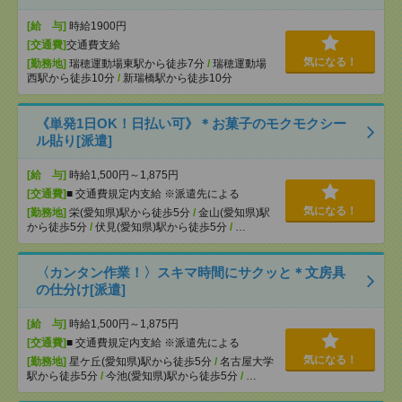
[給 与]
時給1900円
[交通費]
交通費支給
気になる！
[勤務地]
瑞穂運動場東駅から徒歩7分
/
瑞穂運動場
西駅から徒歩10分
/
新瑞橋駅から徒歩10分
《単発1日OK！日払い可》＊お菓子のモクモクシー
ル貼り[派遣]
[給 与]
時給1,500円～1,875円
[交通費]
■ 交通費規定内支給 ※派遣先による
気になる！
[勤務地]
栄(愛知県)駅から徒歩5分
/
金山(愛知県)駅
から徒歩5分
/
伏見(愛知県)駅から徒歩5分
/
…
〈カンタン作業！〉スキマ時間にサクッと＊文房具
の仕分け[派遣]
[給 与]
時給1,500円～1,875円
[交通費]
■ 交通費規定内支給 ※派遣先による
気になる！
[勤務地]
星ケ丘(愛知県)駅から徒歩5分
/
名古屋大学
駅から徒歩5分
/
今池(愛知県)駅から徒歩5分
/
…