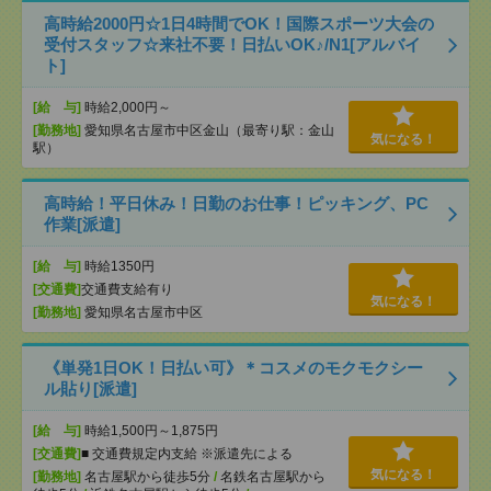
高時給2000円☆1日4時間でOK！国際スポーツ大会の
受付スタッフ☆来社不要！日払いOK♪/N1[アルバイ
ト]
[給 与]
時給2,000円～
[勤務地]
愛知県名古屋市中区金山（最寄り駅：金山
気になる！
駅）
高時給！平日休み！日勤のお仕事！ピッキング、PC
作業[派遣]
[給 与]
時給1350円
[交通費]
交通費支給有り
気になる！
[勤務地]
愛知県名古屋市中区
《単発1日OK！日払い可》＊コスメのモクモクシー
ル貼り[派遣]
[給 与]
時給1,500円～1,875円
[交通費]
■ 交通費規定内支給 ※派遣先による
気になる！
[勤務地]
名古屋駅から徒歩5分
/
名鉄名古屋駅から