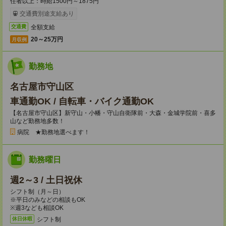
任者以上：時給1500円～1875円
交通費別途支給あり
全額支給
交通費
20～25万円
月収例
勤務地
名古屋市守山区
車通勤OK / 自転車・バイク通勤OK
【名古屋市守山区】新守山・小幡・守山自衛隊前・大森・金城学院前・喜多
山など勤務地多数！
病院 ★勤務地選べます！
勤務曜日
週2～3 / 土日祝休
シフト制（月～日）
※平日のみなどの相談もOK
※週3なども相談OK
シフト制
休日休暇