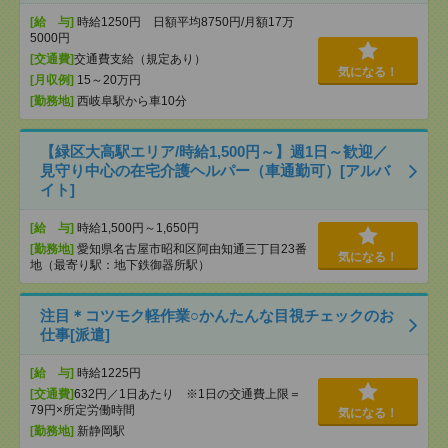
[給 与]
時給1250円 日額平均8750円/月額17万
5000円
[交通費]
交通費支給（規定あり）
気になる！
[月収例]
15～20万円
[勤務地]
西岐阜駅から車10分
【緑区大高駅エリア/時給1,500円～】週1日～歓迎／
見守り中心の在宅介護ヘルパー（車通勤可）[アルバ
イト]
[給 与]
時給1,500円～1,650円
[勤務地]
愛知県名古屋市昭和区阿由知通三丁目23番
気になる！
地（最寄り駅：地下鉄御器所駅）
注目＊コツモク軽作業○かんたんな目視チェックのお
仕事[派遣]
[給 与]
時給1225円
[交通費]
632円／1日あたり ※1日の交通費上限＝
79円×所定労働時間
気になる！
[勤務地]
新静岡駅