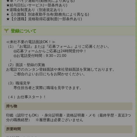
★車・バイク通勤可(勤務先により異なる)
★給与日払いサービス(一部条件あり)
★退職金制度あり（別途規定あり）
★【介護職】別途夜勤手当有(勤務先により異なる)
★【介護職】資格取得応援制度(一部条件あり)
登録について
≪来社不要の電話面談OK！≫
（1）『お電話』または『応募フォーム』よりご応募ください。
◎応募フォームからご応募は24時間受付中！
◎お電話受付時間：9:30～21:00
↓
（2）面談・登録の実施
お電話でのカンタン登録面談や来社登録面談を実施しております。
ご都合のよいお日にちをお聞かせください。
（3）職場見学
専任担当者と実際に職場を見学できます。
（４）お仕事スタート！
持ち物
印鑑（認印でもOK）・身分証明書・資格証明書・メモ（最終学歴・直近3つ
分の職務経歴） ※履歴書は必要ございません
所要時間