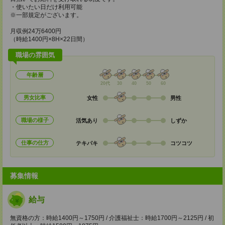
・使いたい日だけ利用可能
※一部規定がございます。
月収例24万6400円
（時給1400円×8H×22日間）
職場の雰囲気
年齢層
20代
30
40
50
60
男女比率
女性
男性
職場の様子
活気あり
しずか
仕事の仕方
テキパキ
コツコツ
募集情報
給与
無資格の方：時給1400円～1750円 / 介護福祉士：時給1700円～2125円 / 初