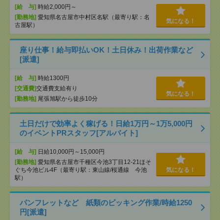
[給 与]
時給2,000円～
[勤務地]
愛知県名古屋市中村区名駅（最寄り駅：名
気になる！
古屋駅）
座り仕事！給与即払いOK！土日休み！出荷作業など
[派遣]
[給 与]
時給1300円
[交通費]
交通費支給有り
気になる！
[勤務地]
尾張旭駅から徒歩10分
土日だけで効率よく稼げる！日給1万円～1万5,000円
のイベントPRスタッフ[アルバイト]
[給 与]
日給10,000円～15,000円
[勤務地]
愛知県名古屋市千種区今池3丁目12-21ほそ
ぐち今池ビル4F（最寄り駅：東山線/桜通線 今池
気になる！
駅）
パンフレットなど 紙類のピッキング作業/時給1250
円[派遣]