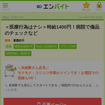
0
メニュー
気になる！
ログイン
掲載日 :2026
/
07
/
29
No.NISSTTRK-2BJ84
＜医療行為はナシ＞時給1400円！病院で備品
のチェックなど
職種：
看護助手
派遣
職種未経験OK
社会人未経験OK
ブランクOK
WEB登録・面接OK
＼未経験さん必見／
モクモク・コツコツ作業がメインです！お電話での
登録もOK！
＼ 未経験でも安心してスタートできる ／病院内でのかんたんな
...も
っとみる
応募ページへ