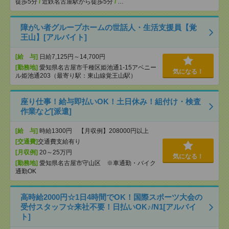
徒歩5分
/
近鉄名古屋駅から徒歩5分
/
…
障がい者グループホームの世話人・生活支援員【覚
王山】[アルバイト]
[給 与]
日給7,125円～14,700円
[勤務地]
愛知県名古屋市千種区姫池通1-15アベニー
気になる！
ル姫池通203（最寄り駅：東山線覚王山駅）
座り仕事！給与即払いOK！土日休み！組付け・検査
作業など[派遣]
[給 与]
時給1300円 【月収例】208000円以上
[交通費]
交通費支給有り
[月収例]
20～25万円
気になる！
[勤務地]
愛知県名古屋市守山区 ※車通勤・バイク
通勤OK
高時給2000円☆1日4時間でOK！国際スポーツ大会の
受付スタッフ☆来社不要！日払いOK♪/N1[アルバイ
ト]