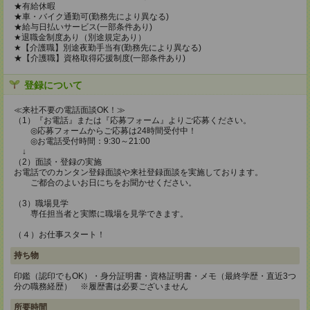
★有給休暇
★車・バイク通勤可(勤務先により異なる)
★給与日払いサービス(一部条件あり)
★退職金制度あり（別途規定あり）
★【介護職】別途夜勤手当有(勤務先により異なる)
★【介護職】資格取得応援制度(一部条件あり)
登録について
≪来社不要の電話面談OK！≫
（1）『お電話』または『応募フォーム』よりご応募ください。
◎応募フォームからご応募は24時間受付中！
◎お電話受付時間：9:30～21:00
↓
（2）面談・登録の実施
お電話でのカンタン登録面談や来社登録面談を実施しております。
ご都合のよいお日にちをお聞かせください。
（3）職場見学
専任担当者と実際に職場を見学できます。
（４）お仕事スタート！
持ち物
印鑑（認印でもOK）・身分証明書・資格証明書・メモ（最終学歴・直近3つ
分の職務経歴） ※履歴書は必要ございません
所要時間