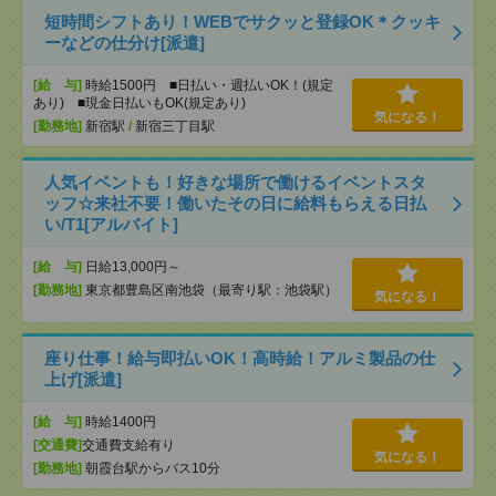
短時間シフトあり！WEBでサクッと登録OK＊クッキ
ーなどの仕分け[派遣]
[給 与]
時給1500円 ■日払い・週払いOK！(規定
あり) ■現金日払いもOK(規定あり)
気になる！
[勤務地]
新宿駅
/
新宿三丁目駅
人気イベントも！好きな場所で働けるイベントスタ
ッフ☆来社不要！働いたその日に給料もらえる日払
い/T1[アルバイト]
[給 与]
日給13,000円～
[勤務地]
東京都豊島区南池袋（最寄り駅：池袋駅）
気になる！
座り仕事！給与即払いOK！高時給！アルミ製品の仕
上げ[派遣]
[給 与]
時給1400円
[交通費]
交通費支給有り
気になる！
[勤務地]
朝霞台駅からバス10分