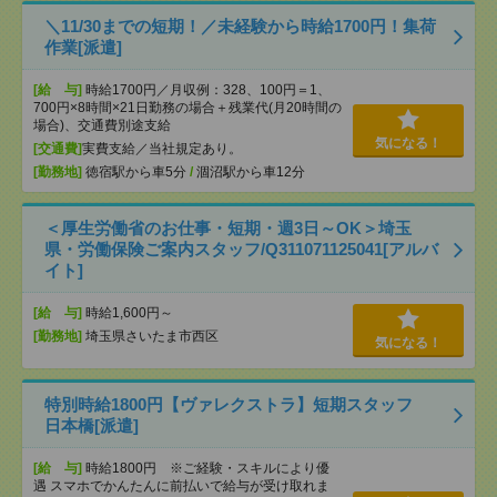
＼11/30までの短期！／未経験から時給1700円！集荷
作業[派遣]
[給 与]
時給1700円／月収例：328、100円＝1、
700円×8時間×21日勤務の場合＋残業代(月20時間の
場合)、交通費別途支給
気になる！
[交通費]
実費支給／当社規定あり。
[勤務地]
徳宿駅から車5分
/
涸沼駅から車12分
＜厚生労働省のお仕事・短期・週3日～OK＞埼玉
県・労働保険ご案内スタッフ/Q311071125041[アルバ
イト]
[給 与]
時給1,600円～
[勤務地]
埼玉県さいたま市西区
気になる！
特別時給1800円【ヴァレクストラ】短期スタッフ
日本橋[派遣]
[給 与]
時給1800円 ※ご経験・スキルにより優
遇 スマホでかんたんに前払いで給与が受け取れま