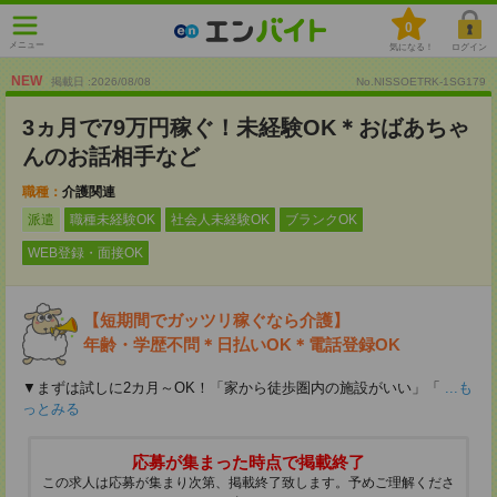
0
メニュー
気になる！
ログイン
NEW
掲載日 :2026
/
08
/
08
No.NISSOETRK-1SG179
3ヵ月で79万円稼ぐ！未経験OK＊おばあちゃ
んのお話相手など
職種：
介護関連
派遣
職種未経験OK
社会人未経験OK
ブランクOK
WEB登録・面接OK
【短期間でガッツリ稼ぐなら介護】
年齢・学歴不問＊日払いOK＊電話登録OK
▼まずは試しに2カ月～OK！「家から徒歩圏内の施設がいい」「
...も
っとみる
応募が集まった時点で掲載終了
この求人は応募が集まり次第、掲載終了致します。予めご理解くださ