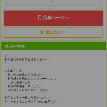
い。
応募ページへ
気になる！
お仕事の概要
／
利用者の方の日常生活をサポート！
＼
▽具体的には…
・買い物や散歩に付き添ったり
・折り紙や体操などのレクレーションに
一緒に参加したり
・食事の準備を一緒にしたり
・入浴やトイレ時のサポートなど
利用者の方と一緒に作業をしたり、
サポートすることがメインのお仕事です！