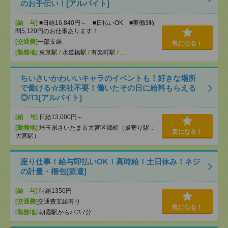
のお手伝い！[アルバイト]
[給 与]
■日給16,840円～ ■日払いOK ■実働3時
間5,120円のお仕事あります！
[交通費]
一部支給
気になる！
[勤務地]
東京駅
/
水道橋駅
/
有楽町駅
/
…
ちいさいかわいいキャラのイベントも！好きな場所
で働ける☆来社不要！働いたその日に給料もらえる
◎/T1[アルバイト]
[給 与]
日給13,000円～
[勤務地]
埼玉県さいたま市大宮区錦町（最寄り駅：
気になる！
大宮駅）
座り仕事！給与即払いOK！高時給！土日休み！ネジ
の計量・梱包[派遣]
[給 与]
時給1350円
[交通費]
交通費支給有り
気になる！
[勤務地]
朝霞駅からバス7分