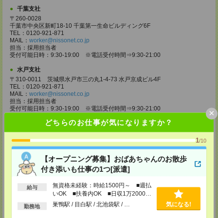
千葉支社
〒260-0028
千葉市中央区新町18-10 千葉第一生命ビルディング6F
TEL：0120-921-871
MAIL：
worker@nissonet.co.jp
担当：採用担当者
受付可能日時：9:30-19:00 ※電話受付時間⇒9:30-21:00
水戸支社
〒310-0011 茨城県水戸市三の丸1-4-73 水戸京成ビル4F
TEL：0120-921-871
MAIL：
worker@nissonet.co.jp
担当：採用担当者
受付可能日時：9:30-19:00 ※電話受付時間⇒9:30-21:00
×
どちらのお仕事が気になりますか？
宇都宮支社
〒320-0811 栃木県宇都宮市大通り1-2-11 フコク生命ビル4F
1
TEL：0120-921-871
/10
MAIL：
worker@nissonet.co.jp
担当：採用担当者
【オープニング募集】おばあちゃんのお散歩
受付可能日時：9:30-19:00 ※電話受付時間⇒9:30-21:00
付き添いも仕事の1つ[派遣]
高崎支社
無資格未経験：時給1500円～ ■週払
埼玉県さいたま市大宮区仲町2-23-2 大宮仲町センタービル3F（さいたま
給与
いOK ■扶養内OK ■日収1万2000円
支社内）
TEL：0120-921-871
以上
巣鴨駅 / 目白駅 / 北池袋駅 / …
気になる!
勤務地
MAIL：
worker@nissonet.co.jp
担当：採用担当者