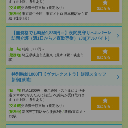
す（※上限、条件あり）
[交通費]
交通費全額支給（規定あり）
気になる！
[勤務地]
東京都中央区 東京メトロ 日本橋駅から直
結（徒歩1分）
【無資格でも時給1,830円～】夜間見守りヘルパー✨
訪問介護（週1日から／夜勤専従） /Jb[アルバイト]
[給 与]
時給1,830円～
[勤務地]
埼玉県狭山市広瀬東（最寄り駅：狭山市
気になる！
駅）
特別時給1800円【ヴァレクストラ】短期スタッフ
新宿[派遣]
[給 与]
時給1800円 ※ご経験・スキルにより優
遇 スマホでかんたんに前払いで給与が受け取れま
す（※上限、条件あり）
[交通費]
交通費全額支給（規定あり）
気になる！
[勤務地]
新宿三丁目駅から徒歩2分
/
新宿(東京メト
ロ)駅