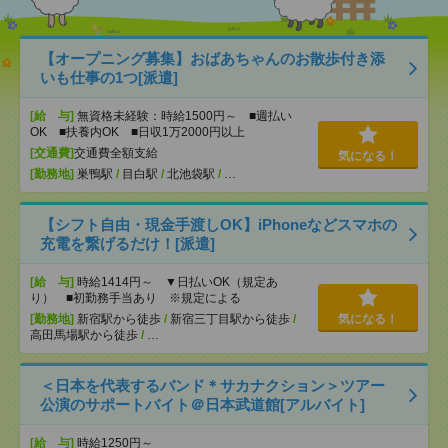
【オープニング募集】おばあちゃんのお散歩付き添
いも仕事の1つ[派遣]
[給 与]
無資格未経験：時給1500円～ ■週払い
OK ■扶養内OK ■日収1万2000円以上
[交通費]
交通費全額支給
気になる！
[勤務地]
巣鴨駅
/
目白駅
/
北池袋駅
/
…
【シフト自由・現金手渡しOK】iPhoneなどスマホの
充電を繋げるだけ！[派遣]
[給 与]
時給1414円～ ▼日払いOK（規定あ
り） ■初勤務手当あり ※規定による
[勤務地]
新宿駅から徒歩
/
新宿三丁目駅から徒歩
/
気になる！
高田馬場駅から徒歩
/
…
＜日本を代表するバンド＊サカナクション＞ツアー
公演のサポートバイト＠日本武道館[アルバイト]
[給 与]
時給1250円～