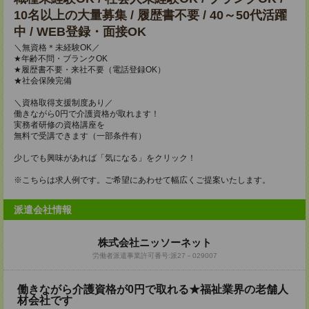
10名以上の大量募集 / 履歴書不要 / 40～50代活躍
中 / WEB登録・面接OK
＼無資格＊未経験OK／
★年齢不問・ブランクOK
★履歴書不要・来社不要（電話登録OK）
★社会保険完備
＼資格取得支援制度あり／
働きながら0円で介護資格が取れます！
実務者研修の資格講座を
無料で受講できます（一部条件有）
少しでも興味があれば「気になる」をクリック！
※こちらは求人例です。ご希望にあわせて幅広くご提案いたします。
派遣会社情報
株式会社ニッソーネット
労働者派遣事業許可番号:派27－029007
働きながら介護資格が0円で取れる★福祉業界の老舗人
材会社です