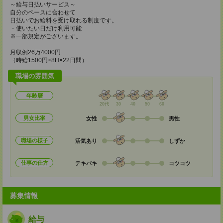
～給与日払いサービス～
自分のペースに合わせて
日払いでお給料を受け取れる制度です。
・使いたい日だけ利用可能
※一部規定がございます。
月収例26万4000円
（時給1500円×8H×22日間）
職場の雰囲気
年齢層
20代
30
40
50
60
男女比率
女性
男性
職場の様子
活気あり
しずか
仕事の仕方
テキパキ
コツコツ
募集情報
給与