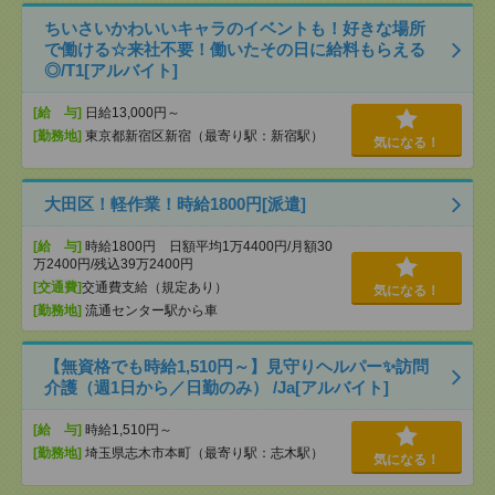
ちいさいかわいいキャラのイベントも！好きな場所
で働ける☆来社不要！働いたその日に給料もらえる
◎/T1[アルバイト]
[給 与]
日給13,000円～
[勤務地]
東京都新宿区新宿（最寄り駅：新宿駅）
気になる！
大田区！軽作業！時給1800円[派遣]
[給 与]
時給1800円 日額平均1万4400円/月額30
万2400円/残込39万2400円
[交通費]
交通費支給（規定あり）
気になる！
[勤務地]
流通センター駅から車
【無資格でも時給1,510円～】見守りヘルパー✨訪問
介護（週1日から／日勤のみ） /Ja[アルバイト]
[給 与]
時給1,510円～
[勤務地]
埼玉県志木市本町（最寄り駅：志木駅）
気になる！