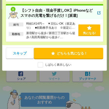
受付可能日時：9:30-19:00 ※電話受付時間⇒9:30-21:00
【シフト自由・現金手渡しOK】iPhoneなど
スマホの充電を繋げるだけ！[派遣]
時給1414円～ ▼日払いOK（規定あ
給与
り） ■初勤務手当あり ※規定によ
応募ページへ
る
新宿駅から徒歩 / 新宿三丁目駅から徒
気になる!
勤務地
歩 / 高田馬場駅から徒歩 / …
気になる！
スキップ
どちらも気になる！
メール
LINE
で送る
で送る
しばらく表示しない
シェア
ツイート
ブックマーク
あなたの閲覧履歴からの
おすすめ