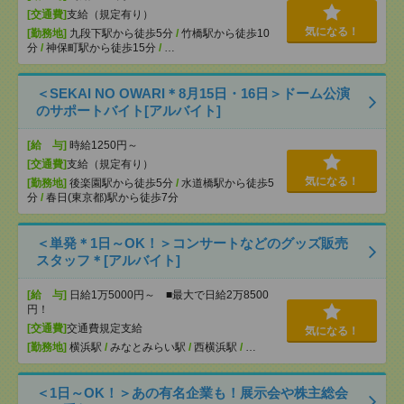
[交通費]
支給（規定有り）
気になる！
[勤務地]
九段下駅から徒歩5分
/
竹橋駅から徒歩10
分
/
神保町駅から徒歩15分
/
…
＜SEKAI NO OWARI＊8月15日・16日＞ドーム公演
のサポートバイト[アルバイト]
[給 与]
時給1250円～
[交通費]
支給（規定有り）
気になる！
[勤務地]
後楽園駅から徒歩5分
/
水道橋駅から徒歩5
分
/
春日(東京都)駅から徒歩7分
＜単発＊1日～OK！＞コンサートなどのグッズ販売
スタッフ＊[アルバイト]
[給 与]
日給1万5000円～ ■最大で日給2万8500
円！
[交通費]
交通費規定支給
気になる！
[勤務地]
横浜駅
/
みなとみらい駅
/
西横浜駅
/
…
＜1日～OK！＞あの有名企業も！展示会や株主総会