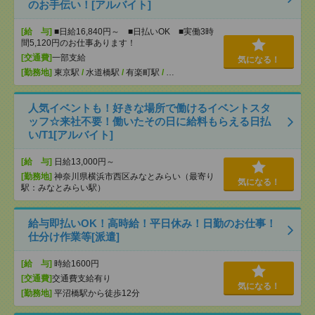
のお手伝い！[アルバイト]
[給 与]
■日給16,840円～ ■日払いOK ■実働3時
間5,120円のお仕事あります！
[交通費]
一部支給
気になる！
[勤務地]
東京駅
/
水道橋駅
/
有楽町駅
/
…
人気イベントも！好きな場所で働けるイベントスタ
ッフ☆来社不要！働いたその日に給料もらえる日払
い/T1[アルバイト]
[給 与]
日給13,000円～
[勤務地]
神奈川県横浜市西区みなとみらい（最寄り
気になる！
駅：みなとみらい駅）
給与即払いOK！高時給！平日休み！日勤のお仕事！
仕分け作業等[派遣]
[給 与]
時給1600円
[交通費]
交通費支給有り
気になる！
[勤務地]
平沼橋駅から徒歩12分