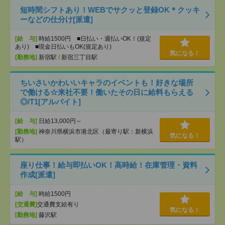
短時間シフトあり！WEBでサクッと登録OK＊クッキ
ーなどの仕分け[派遣]
[給 与]
時給1500円 ■日払い・週払いOK！(規定
あり) ■現金日払いもOK(規定あり)
気になる！
[勤務地]
新宿駅
/
新宿三丁目駅
ちいさいかわいいキャラのイベントも！好きな場所
で働ける☆来社不要！働いたその日に給料もらえる
◎/T1[アルバイト]
[給 与]
日給13,000円～
[勤務地]
神奈川県横浜市港北区（最寄り駅：新横浜
気になる！
駅）
座り仕事！給与即払いOK！高時給！在庫管理・資料
作成[派遣]
[給 与]
時給1500円
[交通費]
交通費支給有り
気になる！
[勤務地]
藤沢駅