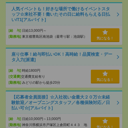
人気イベントも！好きな場所で働けるイベントスタ
ッフ☆来社不要！働いたその日に給料もらえる日払
い/T1[アルバイト]
[給 与]
日給13,000円～
[勤務地]
東京都豊島区南池袋（最寄り駅：池袋駅）
気になる！
座り仕事！給与即払いOK！高時給！品質検査・デー
タ入力[派遣]
[給 与]
時給1800円
[交通費]
交通費支給有り
気になる！
[勤務地]
みどりの駅から徒歩20分
【応募者全員面接】☆入社祝い金最大２０万☆未経
験歓迎／オープニングスタッフ／各種保険対応／日
払い可☆[アルバイト]
[給 与]
日給10,000円～13,000円
[勤務地]
神奈川県横浜市戸塚区上倉田町４４３ 地
気になる！