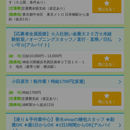
す（※上限、条件あり）
[交通費]
交通費全額支給（規定あり）
気になる！
[勤務地]
東京都中央区 東京メトロ 日本橋駅から直
結（徒歩1分）
【応募者全員面接】☆入社祝い金最大２０万☆未経
験歓迎／オープニングスタッフ／直行・直帰／日払
い可☆[アルバイト]
[給 与]
日給10,000円～13,000円
[勤務地]
神奈川県横浜市西区南幸２丁目１０－１
気になる！
３ 地先（最寄り駅：横浜駅）
小田原市！軽作業！時給1700円[派遣]
[給 与]
時給1700円
[交通費]
交通費支給（規定あり）
気になる！
[勤務地]
緑町駅から徒歩12分
【座り＆手作業中心】香水shopの梱包スタッフ ★副
業OK ★週1日からOK ★1日1時間からOK[アルバイ