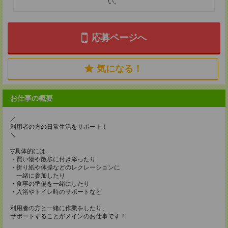
い。
応募ページへ
気になる！
お仕事の概要
／
利用者の方の日常生活をサポート！
＼
▽具体的には…
・買い物や散歩に付き添ったり
・折り紙や体操などのレクレーションに
一緒に参加したり
・食事の準備を一緒にしたり
・入浴やトイレ時のサポートなど
利用者の方と一緒に作業をしたり、
サポートすることがメインのお仕事です！