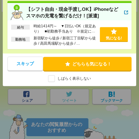
受付可能日時：9:30-19:00 ※電話受付時間⇒9:30-21:00
【シフト自由・現金手渡しOK】iPhoneなど
スマホの充電を繋げるだけ！[派遣]
時給1414円～ ▼日払いOK（規定あ
給与
り） ■初勤務手当あり ※規定によ
応募ページへ
る
新宿駅から徒歩 / 新宿三丁目駅から徒
気になる!
勤務地
歩 / 高田馬場駅から徒歩 / …
気になる！
スキップ
どちらも気になる！
しばらく表示しない
メール
LINE
で送る
で送る
シェア
ツイート
ブックマーク
あなたの閲覧履歴からの
おすすめ