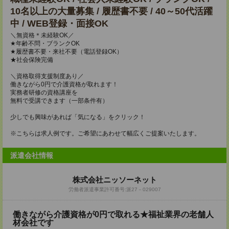
10名以上の大量募集 / 履歴書不要 / 40～50代活躍
中 / WEB登録・面接OK
＼無資格＊未経験OK／
★年齢不問・ブランクOK
★履歴書不要・来社不要（電話登録OK）
★社会保険完備
＼資格取得支援制度あり／
働きながら0円で介護資格が取れます！
実務者研修の資格講座を
無料で受講できます（一部条件有）
少しでも興味があれば「気になる」をクリック！
※こちらは求人例です。ご希望にあわせて幅広くご提案いたします。
派遣会社情報
株式会社ニッソーネット
労働者派遣事業許可番号:派27－029007
働きながら介護資格が0円で取れる★福祉業界の老舗人
材会社です