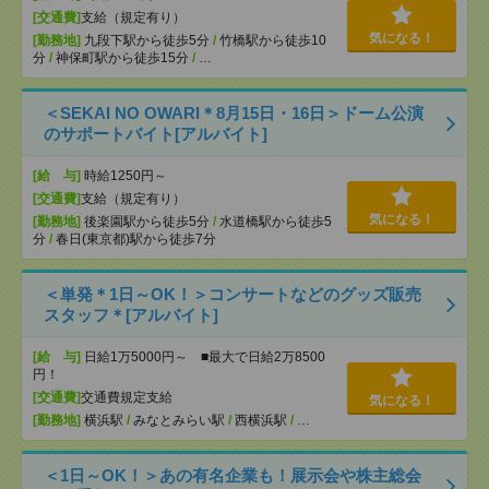
[交通費]
支給（規定有り）
気になる！
[勤務地]
九段下駅から徒歩5分
/
竹橋駅から徒歩10
分
/
神保町駅から徒歩15分
/
…
＜SEKAI NO OWARI＊8月15日・16日＞ドーム公演
のサポートバイト[アルバイト]
[給 与]
時給1250円～
[交通費]
支給（規定有り）
気になる！
[勤務地]
後楽園駅から徒歩5分
/
水道橋駅から徒歩5
分
/
春日(東京都)駅から徒歩7分
＜単発＊1日～OK！＞コンサートなどのグッズ販売
スタッフ＊[アルバイト]
[給 与]
日給1万5000円～ ■最大で日給2万8500
円！
[交通費]
交通費規定支給
気になる！
[勤務地]
横浜駅
/
みなとみらい駅
/
西横浜駅
/
…
＜1日～OK！＞あの有名企業も！展示会や株主総会