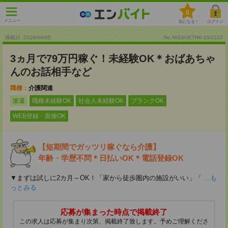
0
メニュー
気になる！
ログイン
掲載日 :2026
/
08
/
05
No.NISSOETRK-1SG110
3ヵ月で79万円稼ぐ！未経験OK＊おばあちゃ
んのお話相手など
職種：
介護関連
派遣
職種未経験OK
社会人未経験OK
ブランクOK
WEB登録・面接OK
【短期間でガッツリ稼ぐなら介護】
年齢・学歴不問＊日払いOK＊電話登録OK
▼まずは試しに2カ月～OK！「家から徒歩圏内の施設がいい」「
...も
っとみる
応募が集まった時点で掲載終了
この求人は応募が集まり次第、掲載終了致します。予めご理解くださ