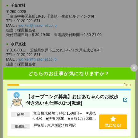
千葉支社
〒260-0028
千葉市中央区新町18-10 千葉第一生命ビルディング6F
TEL：0120-921-871
MAIL：
worker@nissonet.co.jp
担当：採用担当者
受付可能日時：9:30-19:00 ※電話受付時間⇒9:30-21:00
水戸支社
〒310-0011 茨城県水戸市三の丸1-4-73 水戸京成ビル4F
TEL：0120-921-871
MAIL：
worker@nissonet.co.jp
担当：採用担当者
×
受付可能日時：9:30-19:00 ※電話受付時間⇒9:30-21:00
どちらのお仕事が気になりますか？
宇都宮支社
〒320-0811 栃木県宇都宮市大通り1-2-11 フコク生命ビル4F
1
/10
TEL：0120-921-871
MAIL：
worker@nissonet.co.jp
【オープニング募集】おばあちゃんのお散歩
担当：採用担当者
付き添いも仕事の1つ[派遣]
受付可能日時：9:30-19:00 ※電話受付時間⇒9:30-21:00
高崎支社
無資格未経験：時給1500円～ ■週払
給与
埼玉県さいたま市大宮区仲町2-23-2 大宮仲町センタービル3F（さいたま
いOK ■扶養内OK ■日収1万2000円
支社内）
以上
戸塚駅 / 東戸塚駅 / 舞岡駅
気になる!
勤務地
TEL：0120-921-871
MAIL：
worker@nissonet.co.jp
担当：採用担当者