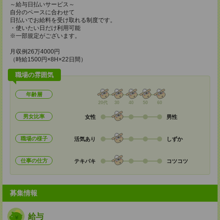
～給与日払いサービス～
自分のペースに合わせて
日払いでお給料を受け取れる制度です。
・使いたい日だけ利用可能
※一部規定がございます。
月収例26万4000円
（時給1500円×8H×22日間）
職場の雰囲気
年齢層
20代
30
40
50
60
男女比率
女性
男性
職場の様子
活気あり
しずか
仕事の仕方
テキパキ
コツコツ
募集情報
給与