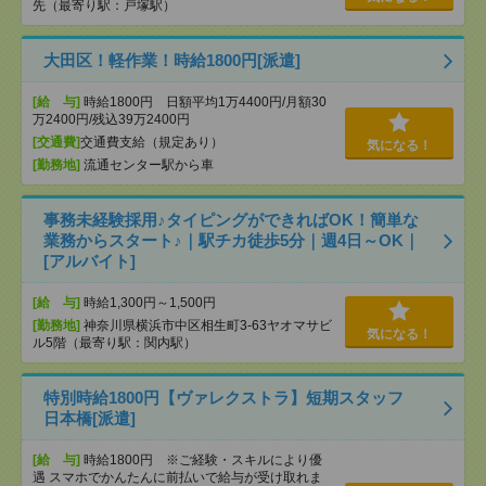
先（最寄り駅：戸塚駅）
大田区！軽作業！時給1800円[派遣]
[給 与]
時給1800円 日額平均1万4400円/月額30
万2400円/残込39万2400円
[交通費]
交通費支給（規定あり）
気になる！
[勤務地]
流通センター駅から車
事務未経験採用♪タイピングができればOK！簡単な
業務からスタート♪｜駅チカ徒歩5分｜週4日～OK｜
[アルバイト]
[給 与]
時給1,300円～1,500円
[勤務地]
神奈川県横浜市中区相生町3-63ヤオマサビ
気になる！
ル5階（最寄り駅：関内駅）
特別時給1800円【ヴァレクストラ】短期スタッフ
日本橋[派遣]
[給 与]
時給1800円 ※ご経験・スキルにより優
遇 スマホでかんたんに前払いで給与が受け取れま