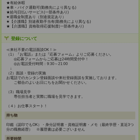
★有給休暇
★車・バイク通勤可(勤務先により異なる)
★給与日払いサービス(一部条件あり)
★退職金制度あり（別途規定あり）
★【介護職】別途夜勤手当有(勤務先により異なる)
★【介護職】資格取得応援制度(一部条件あり)
登録について
≪来社不要の電話面談OK！≫
（1）『お電話』または『応募フォーム』よりご応募ください。
◎応募フォームからご応募は24時間受付中！
◎お電話受付時間：9:30～21:00
↓
（2）面談・登録の実施
お電話でのカンタン登録面談や来社登録面談を実施しております。
ご都合のよいお日にちをお聞かせください。
（3）職場見学
専任担当者と実際に職場を見学できます。
（４）お仕事スタート！
持ち物
印鑑（認印でもOK）・身分証明書・資格証明書・メモ（最終学歴・直近3つ
分の職務経歴） ※履歴書は必要ございません
所要時間