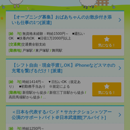
【オープニング募集】おばあちゃんのお散歩付き添
いも仕事の1つ[派遣]
[給 与]
無資格未経験：時給1500円～ ■週払い
OK ■扶養内OK ■日収1万2000円以上
[交通費]
交通費全額支給
気になる！
[勤務地]
戸塚駅
/
東戸塚駅
/
舞岡駅
【シフト自由・現金手渡しOK】iPhoneなどスマホの
充電を繋げるだけ！[派遣]
[給 与]
時給1414円～ ▼日払いOK（規定あ
り） ■初勤務手当あり ※規定による
[勤務地]
新宿駅から徒歩
/
新宿三丁目駅から徒歩
/
気になる！
高田馬場駅から徒歩
/
…
＜日本を代表するバンド＊サカナクション＞ツアー
公演のサポートバイト＠日本武道館[アルバイト]
[給 与]
時給1250円～