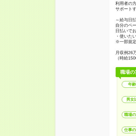
利用者の
サポート
～給与日
自分のペ
日払いで
・使いた
※一部規
月収例26万
（時給150
職場の
年齢
男女
職場の
仕事の