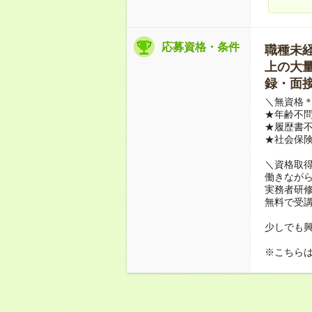
応募資格・条件
職種未経験
上の大量募
録・面接
＼無資格＊
★年齢不問
★履歴書不
★社会保
＼資格取
働きながら
実務者研
無料で受
少しでも
※こちら