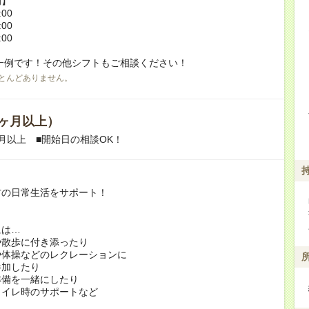
例】
:00
:00
:00
一例です！その他シフトもご相談ください！
とんどありません。
ヶ月以上）
月以上 ■開始日の相談OK！
方の日常生活をサポート！
には…
や散歩に付き添ったり
や体操などのレクレーションに
加したり
準備を一緒にしたり
トイレ時のサポートなど