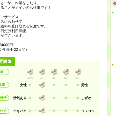
方と一緒に作業をしたり、
することがメインのお仕事です！
払いサービス～
ースに合わせて
お給料を受け取れる制度です。
い日だけ利用可能
定がございます。
4000円
0円×8H×22日間）
雰囲気
層
20代
30
40
50
60
比率
女性
男性
様子
活気あり
しずか
仕方
テキパキ
コツコツ