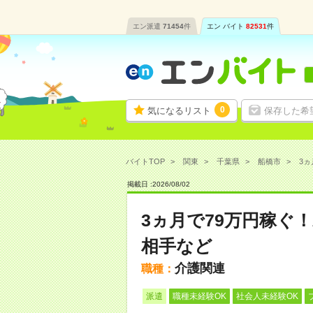
エン派遣
71454
件
エン バイト
82531
件
0
気になるリスト
保存した希
バイトTOP
関東
千葉県
船橋市
3ヵ
掲載日 :
2026
/
08
/
02
3ヵ月で79万円稼ぐ
相手など
介護関連
職種：
派遣
職種未経験OK
社会人未経験OK