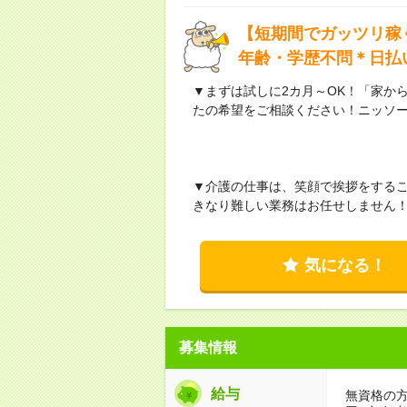
【短期間でガッツリ稼
年齢・学歴不問＊日払
▼まずは試しに2カ月～OK！「家か
たの希望をご相談ください！ニッソ
▼介護の仕事は、笑顔で挨拶をする
きなり難しい業務はお任せしません
気になる！
募集情報
給与
無資格の方：