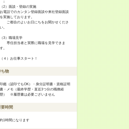
↓
（2）面談・登録の実施
お電話でのカンタン登録面談や来社登録面談
を実施しております。
ご都合のよいお日にちをお聞かせくださ
い。
（3）職場見学
専任担当者と実際に職場を見学できま
す。
（４）お仕事スタート！
持ち物
印鑑（認印でもOK）・身分証明書・資格証明
書・メモ（最終学歴・直近3つ分の職務経
歴） ※履歴書は必要ございません
所要時間
約1時間になります