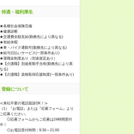
待遇・福利厚生
★各種社会保険完備
★健康診断
★交通費全額支給(勤務先により異なる)
★有給休暇
★車・バイク通勤可(勤務先により異なる)
★給与日払いサービス(一部条件あり)
★退職金制度あり（別途規定あり）
★【介護職】別途夜勤手当有(勤務先により異
なる)
★【介護職】資格取得応援制度(一部条件あり)
登録について
≪来社不要の電話面談OK！≫
（1）『お電話』または『応募フォーム』より
ご応募ください。
◎応募フォームからご応募は24時間受付
中！
◎お電話受付時間：9:30～21:00