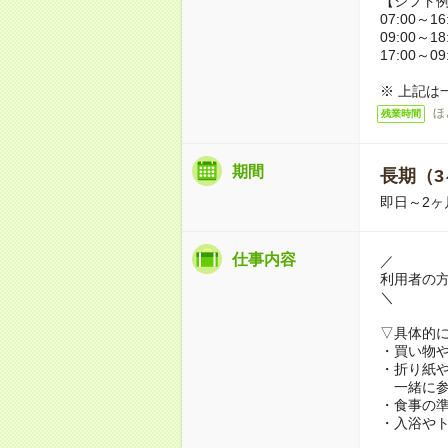
【シフト
07:00～16
09:00～18
17:00～09
※ 上記は
ほ
残業時間
期間
長期（3
即日～2ヶ
仕事内容
／
利用者の
＼
▽具体的
・買い物
・折り紙
一緒に参
・食事の
・入浴や