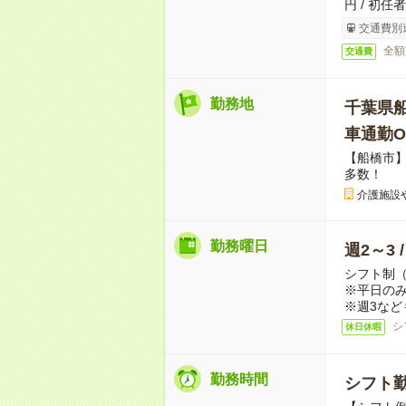
円 / 初任
交通費別
全額
交通費
勤務地
千葉県
車通勤O
【船橋市
多数！
介護施設
勤務曜日
週2～3 
シフト制
※平日のみ
※週3など
シ
休日休暇
勤務時間
シフト勤