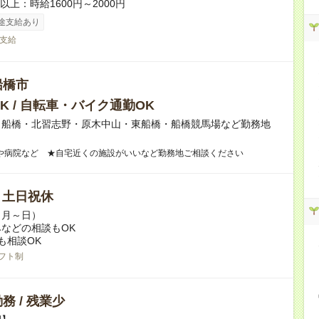
者以上：時給1600円～2000円
途支給あり
支給
船橋市
K / 自転車・バイク通勤OK
】船橋・北習志野・原木中山・東船橋・船橋競馬場など勤務地
や病院など ★自宅近くの施設がいいなど勤務地ご相談ください
/ 土日祝休
（月～日）
などの相談もOK
も相談OK
フト制
務 / 残業少