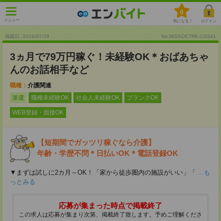
0
メニュー
気になる！
ログイン
掲載日 :2026
/
07
/
29
No.NISSOETRK-1SG41
3ヵ月で79万円稼ぐ！未経験OK＊おばあちゃ
んのお話相手など
職種：
介護関連
派遣
職種未経験OK
社会人未経験OK
ブランクOK
WEB登録・面接OK
【短期間でガッツリ稼ぐなら介護】
年齢・学歴不問＊日払いOK＊電話登録OK
▼まずは試しに2カ月～OK！「家から徒歩圏内の施設がいい」「
...も
っとみる
応募が集まった時点で掲載終了
この求人は応募が集まり次第、掲載終了致します。予めご理解くださ