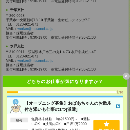
受付可能日時：9:30-19:00 ※電話受付時間⇒9:30-21:00
千葉支社
〒260-0028
千葉市中央区新町18-10 千葉第一生命ビルディング6F
TEL：0120-921-871
MAIL：
worker@nissonet.co.jp
担当：採用担当者
受付可能日時：9:30-19:00 ※電話受付時間⇒9:30-21:00
水戸支社
〒310-0011 茨城県水戸市三の丸1-4-73 水戸京成ビル4F
TEL：0120-921-871
MAIL：
worker@nissonet.co.jp
担当：採用担当者
受付可能日時：9:30-19:00 ※電話受付時間⇒9:30-21:00
×
宇都宮支社
どちらのお仕事が気になりますか？
〒320-0811 栃木県宇都宮市大通り1-2-11 フコク生命ビル4F
TEL：0120-921-871
1
/10
MAIL：
worker@nissonet.co.jp
担当：採用担当者
受付可能日時：9:30-19:00 ※電話受付時間⇒9:30-21:00
【オープニング募集】おばあちゃんのお散歩
付き添いも仕事の1つ[派遣]
高崎支社
埼玉県さいたま市大宮区仲町2-23-2 大宮仲町センタービル3F（さいたま
無資格未経験：時給1500円～ ■週払
支社内）
給与
いOK ■扶養内OK ■日収1万2000円
TEL：0120-921-871
以上
MAIL：
worker@nissonet.co.jp