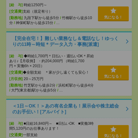
[給 与]
時給1250円～
[交通費]
支給（規定有り）
気になる！
[勤務地]
九段下駅から徒歩5分
/
竹橋駅から徒歩10
分
/
神保町駅から徒歩15分
/
…
【完全在宅！】難しい業務なし＆電話なし！ゆっく
りの11時～時短＊データ入力・事務[派遣]
[給 与]
◆時給1,700円＊日払い・週払いOK＊昇給
あり♪【月収例】 ・約204,000円 （時給1,700
円 × 実働6h × 20日）
[交通費]
◆全額支給 ＊家が少し遠くても安心！
気になる！
[月収例]
20～25万円
[勤務地]
竹芝駅から徒歩2分
/
浜松町駅から徒歩4分
/
大門(東京都)駅から徒歩5分
/
…
＜1日～OK！＞あの有名企業も！展示会や株主総会
のお手伝い！[アルバイト]
[給 与]
■日給16,840円～ ■日払いOK ■実働3時
間5,120円のお仕事あります！
[交通費]
一部支給
気になる！