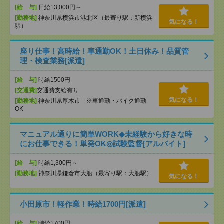
[給 与]
日給13,000円～
[勤務地]
神奈川県横浜市港北区（最寄り駅：新横浜
気になる！
駅）
座り仕事！高時給！車通勤OK！土日休み！品質管
理・検査業務[派遣]
[給 与]
時給1500円
[交通費]
交通費支給有り
気になる！
[勤務地]
神奈川県厚木市 ※車通勤・バイク通勤
OK
マニュアル通りに簡単WORK◆未経験から好きな時
にお仕事できる！単発OK◎試験監督[アルバイト]
[給 与]
時給1,300円～
[勤務地]
神奈川県鎌倉市大船（最寄り駅：大船駅）
気になる！
小田原市！軽作業！時給1700円[派遣]
[給 与]
時給1700円