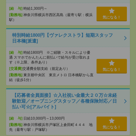
[給 与]
時給1,300円～
[勤務地]
神奈川県横浜市西区高島（最寄り駅：横浜
気になる！
駅）
特別時給1800円【ヴァレクストラ】短期スタッフ
日本橋[派遣]
[給 与]
時給1800円 ※ご経験・スキルにより優
遇 スマホでかんたんに前払いで給与が受け取れま
す（※上限、条件あり）
[交通費]
交通費全額支給（規定あり）
気になる！
[勤務地]
東京都中央区 東京メトロ 日本橋駅から直
結（徒歩1分）
【応募者全員面接】☆入社祝い金最大２０万☆未経
験歓迎／オープニングスタッフ／各種保険対応／日
払い可☆[アルバイト]
[給 与]
日給10,000円～13,000円
[勤務地]
神奈川県横浜市戸塚区上倉田町４４４ 地
気になる！
先（最寄り駅：戸塚駅）