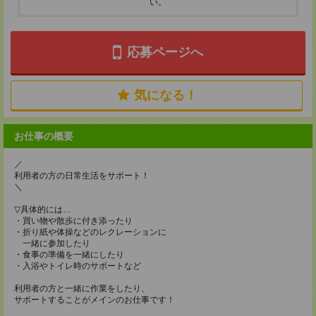
い。
応募ページへ
気になる！
お仕事の概要
／
利用者の方の日常生活をサポート！
＼
▽具体的には…
・買い物や散歩に付き添ったり
・折り紙や体操などのレクレーションに
一緒に参加したり
・食事の準備を一緒にしたり
・入浴やトイレ時のサポートなど
利用者の方と一緒に作業をしたり、
サポートすることがメインのお仕事です！