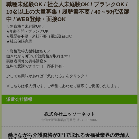
職種未経験OK / 社会人未経験OK / ブランクOK /
10名以上の大量募集 / 履歴書不要 / 40～50代活躍
中 / WEB登録・面接OK
＼無資格＊未経験OK／
★年齢不問・ブランクOK
★履歴書不要・来社不要（電話登録OK）
★社会保険完備
＼資格取得支援制度あり／
働きながら0円で介護資格が取れます！
実務者研修の資格講座を
無料で受講できます（一部条件有）
少しでも興味があれば「気になる」をクリック！
※こちらは求人例です。ご希望にあわせて幅広くご提案いたします。
派遣会社情報
株式会社ニッソーネット
労働者派遣事業許可番号:派27－029007
働きながら介護資格が0円で取れる★福祉業界の老舗人