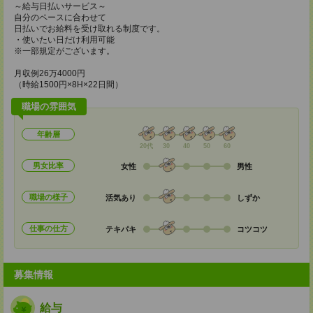
～給与日払いサービス～
自分のペースに合わせて
日払いでお給料を受け取れる制度です。
・使いたい日だけ利用可能
※一部規定がございます。
月収例26万4000円
（時給1500円×8H×22日間）
職場の雰囲気
年齢層
20代
30
40
50
60
男女比率
女性
男性
職場の様子
活気あり
しずか
仕事の仕方
テキパキ
コツコツ
募集情報
給与