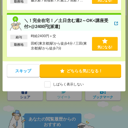
藤沢駅 / 長後駅 / 片瀬江ノ島駅 / …
気になる!
勤務地
担当：採用担当者
受付可能日時：9:30-19:00 ※電話受付時間⇒9:30-21:00
＼！完全在宅！／土日含む週2～OK<講座受
付>@2400円[派遣]
時給2400円＋交
給与
応募ページへ
田町(東京都)駅から徒歩4分 / 三田(東
勤務地
気になる!
京都)駅から徒歩7分
気になる！
スキップ
どちらも気になる！
メール
LINE
で送る
で送る
しばらく表示しない
シェア
ツイート
ブックマーク
あなたの閲覧履歴からの
おすすめ