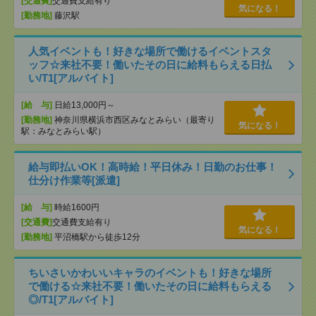
[交通費]
交通費支給有り
気になる！
[勤務地]
藤沢駅
人気イベントも！好きな場所で働けるイベントスタ
ッフ☆来社不要！働いたその日に給料もらえる日払
い/T1[アルバイト]
[給 与]
日給13,000円～
[勤務地]
神奈川県横浜市西区みなとみらい（最寄り
気になる！
駅：みなとみらい駅）
給与即払いOK！高時給！平日休み！日勤のお仕事！
仕分け作業等[派遣]
[給 与]
時給1600円
[交通費]
交通費支給有り
気になる！
[勤務地]
平沼橋駅から徒歩12分
ちいさいかわいいキャラのイベントも！好きな場所
で働ける☆来社不要！働いたその日に給料もらえる
◎/T1[アルバイト]