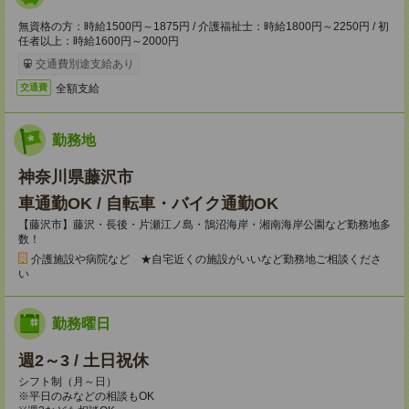
無資格の方：時給1500円～1875円 / 介護福祉士：時給1800円～2250円 / 初
任者以上：時給1600円～2000円
交通費別途支給あり
全額支給
交通費
勤務地
神奈川県藤沢市
車通勤OK / 自転車・バイク通勤OK
【藤沢市】藤沢・長後・片瀬江ノ島・鵠沼海岸・湘南海岸公園など勤務地多
数！
介護施設や病院など ★自宅近くの施設がいいなど勤務地ご相談くださ
い
勤務曜日
週2～3 / 土日祝休
シフト制（月～日）
※平日のみなどの相談もOK