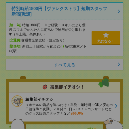
特別時給1800円【ヴァレクストラ】短期スタッフ
新宿[派遣]
[給 与]
時給1800円 ※ご経験・スキルにより優
遇 スマホでかんたんに前払いで給与が受け取れま
す（※上限、条件あり）
[交通費]
交通費全額支給（規定あり）
気になる！
[勤務地]
新宿三丁目駅から徒歩2分
/
新宿(東京メト
ロ)駅
すべて見る
編集部イチオシ
＜ホテルの備品を運ぶだけ＞単発・短時間～OK／安心の
日給保障＊夜勤、＜単発＊1日～OK！＞コンサートなど
のグッズ販売スタッフ＊など
(8/6UP!)