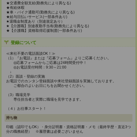
★交通費全額支給(勤務先により異なる)
★有給休暇
★車・バイク通勤可(勤務先により異なる)
★給与日払いサービス(一部条件あり)
★退職金制度あり（別途規定あり）
★【介護職】別途夜勤手当有(勤務先により異なる)
★【介護職】資格取得応援制度(一部条件あり)
登録について
≪来社不要の電話面談OK！≫
（1）『お電話』または『応募フォーム』よりご応募ください。
◎応募フォームからご応募は24時間受付中！
◎お電話受付時間：9:30～21:00
↓
（2）面談・登録の実施
お電話でのカンタン登録面談や来社登録面談を実施しております。
ご都合のよいお日にちをお聞かせください。
（3）職場見学
専任担当者と実際に職場を見学できます。
（４）お仕事スタート！
持ち物
印鑑（認印でもOK）・身分証明書・資格証明書・メモ（最終学歴・直近3つ
分の職務経歴） ※履歴書は必要ございません