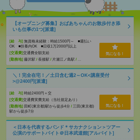
【オープニング募集】おばあちゃんのお散歩付き添
いも仕事の1つ[派遣]
[給 与]
無資格未経験：時給1500円～ ■週払い
OK ■扶養内OK ■日収1万2000円以上
[交通費]
交通費全額支給
気になる！
[勤務地]
藤沢駅
/
長後駅
/
片瀬江ノ島駅
/
…
＼！完全在宅！／土日含む週2～OK<講座受付
>@2400円[派遣]
[給 与]
時給2400円＋交
[交通費]
交通費実費支給（当社規定あり）
気になる！
[勤務地]
田町(東京都)駅から徒歩4分
/
三田(東京都)
駅から徒歩7分
＜日本を代表するバンド＊サカナクション＞ツアー
公演のサポートバイト＠日本武道館[アルバイト]