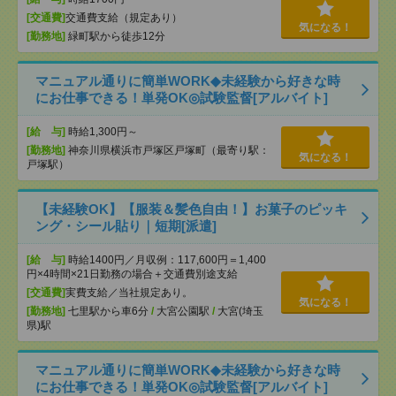
[交通費]
交通費支給（規定あり）
気になる！
[勤務地]
緑町駅から徒歩12分
マニュアル通りに簡単WORK◆未経験から好きな時
にお仕事できる！単発OK◎試験監督[アルバイト]
[給 与]
時給1,300円～
[勤務地]
神奈川県横浜市戸塚区戸塚町（最寄り駅：
気になる！
戸塚駅）
【未経験OK】【服装＆髪色自由！】お菓子のピッキ
ング・シール貼り｜短期[派遣]
[給 与]
時給1400円／月収例：117,600円＝1,400
円×4時間×21日勤務の場合＋交通費別途支給
[交通費]
実費支給／当社規定あり。
気になる！
[勤務地]
七里駅から車6分
/
大宮公園駅
/
大宮(埼玉
県)駅
マニュアル通りに簡単WORK◆未経験から好きな時
にお仕事できる！単発OK◎試験監督[アルバイト]