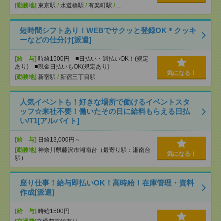
[勤務地]
東京駅
/
水道橋駅
/
有楽町駅
/
…
短時間シフトあり！WEBでサクッと登録OK＊クッキ
ーなどの仕分け[派遣]
[給 与]
時給1500円 ■日払い・週払いOK！(規定
あり) ■現金日払いもOK(規定あり)
気になる！
[勤務地]
新宿駅
/
新宿三丁目駅
人気イベントも！好きな場所で働けるイベントスタ
ッフ☆来社不要！働いたその日に給料もらえる日払
い/T1[アルバイト]
[給 与]
日給13,000円～
[勤務地]
神奈川県藤沢市湘南台（最寄り駅：湘南台
気になる！
駅）
座り仕事！給与即払いOK！高時給！在庫管理・資料
作成[派遣]
[給 与]
時給1500円