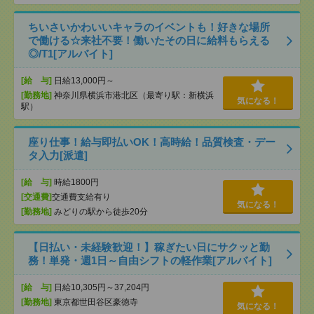
ちいさいかわいいキャラのイベントも！好きな場所
で働ける☆来社不要！働いたその日に給料もらえる
◎/T1[アルバイト]
[給 与]
日給13,000円～
[勤務地]
神奈川県横浜市港北区（最寄り駅：新横浜
気になる！
駅）
座り仕事！給与即払いOK！高時給！品質検査・デー
タ入力[派遣]
[給 与]
時給1800円
[交通費]
交通費支給有り
気になる！
[勤務地]
みどりの駅から徒歩20分
【日払い・未経験歓迎！】稼ぎたい日にサクッと勤
務！単発・週1日～自由シフトの軽作業[アルバイト]
[給 与]
日給10,305円～37,204円
[勤務地]
東京都世田谷区豪徳寺
気になる！