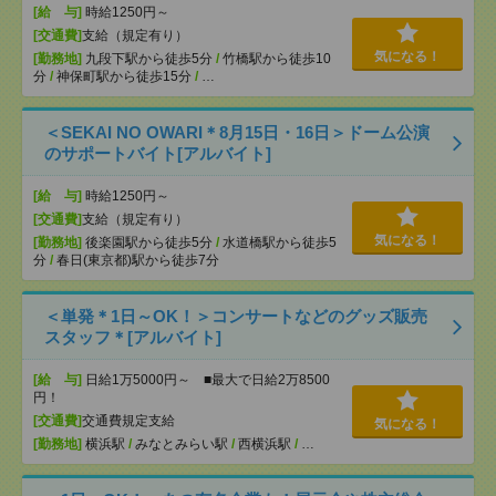
[給 与]
時給1250円～
[交通費]
支給（規定有り）
気になる！
[勤務地]
九段下駅から徒歩5分
/
竹橋駅から徒歩10
分
/
神保町駅から徒歩15分
/
…
＜SEKAI NO OWARI＊8月15日・16日＞ドーム公演
のサポートバイト[アルバイト]
[給 与]
時給1250円～
[交通費]
支給（規定有り）
気になる！
[勤務地]
後楽園駅から徒歩5分
/
水道橋駅から徒歩5
分
/
春日(東京都)駅から徒歩7分
＜単発＊1日～OK！＞コンサートなどのグッズ販売
スタッフ＊[アルバイト]
[給 与]
日給1万5000円～ ■最大で日給2万8500
円！
[交通費]
交通費規定支給
気になる！
[勤務地]
横浜駅
/
みなとみらい駅
/
西横浜駅
/
…