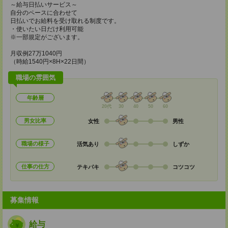
～給与日払いサービス～
自分のペースに合わせて
日払いでお給料を受け取れる制度です。
・使いたい日だけ利用可能
※一部規定がございます。
月収例27万1040円
（時給1540円×8H×22日間）
職場の雰囲気
年齢層
20代
30
40
50
60
男女比率
女性
男性
職場の様子
活気あり
しずか
仕事の仕方
テキパキ
コツコツ
募集情報
給与