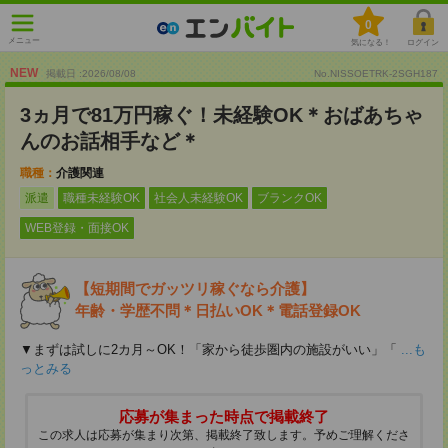
0
メニュー
気になる！
ログイン
NEW
掲載日 :2026
/
08
/
08
No.NISSOETRK-2SGH187
3ヵ月で81万円稼ぐ！未経験OK＊おばあちゃ
んのお話相手など＊
職種：
介護関連
派遣
職種未経験OK
社会人未経験OK
ブランクOK
WEB登録・面接OK
【短期間でガッツリ稼ぐなら介護】
年齢・学歴不問＊日払いOK＊電話登録OK
▼まずは試しに2カ月～OK！「家から徒歩圏内の施設がいい」「
...も
っとみる
応募が集まった時点で掲載終了
この求人は応募が集まり次第、掲載終了致します。予めご理解くださ