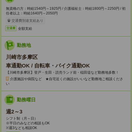
無資格の方：時給1540円～1925円 / 介護福祉士：時給1800円～2250円 / 初
任者以上：時給1640円～2050円
交通費別途支給あり
全額支給
交通費
勤務地
川崎市多摩区
車通勤OK / 自転車・バイク通勤OK
【川崎市多摩区】登戸・生田・読売ランド前・稲田堤など勤務地多数！
介護施設や病院など ★自宅近くの施設がいいなど勤務地ご相談くださ
い
勤務曜日
週2～3
シフト制（月～日）
※平日のみなどの相談もOK
※週3なども相談OK