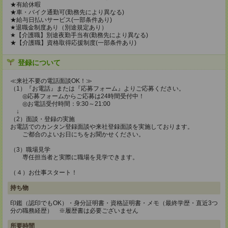
★有給休暇
★車・バイク通勤可(勤務先により異なる)
★給与日払いサービス(一部条件あり)
★退職金制度あり（別途規定あり）
★【介護職】別途夜勤手当有(勤務先により異なる)
★【介護職】資格取得応援制度(一部条件あり)
登録について
≪来社不要の電話面談OK！≫
（1）『お電話』または『応募フォーム』よりご応募ください。
◎応募フォームからご応募は24時間受付中！
◎お電話受付時間：9:30～21:00
↓
（2）面談・登録の実施
お電話でのカンタン登録面談や来社登録面談を実施しております。
ご都合のよいお日にちをお聞かせください。
（3）職場見学
専任担当者と実際に職場を見学できます。
（４）お仕事スタート！
持ち物
印鑑（認印でもOK）・身分証明書・資格証明書・メモ（最終学歴・直近3つ
分の職務経歴） ※履歴書は必要ございません
所要時間