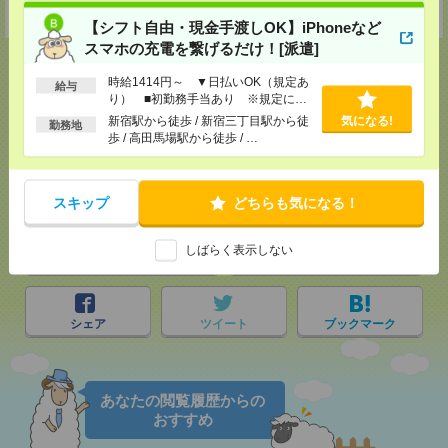
受付可能日時：9:30-19:00 ※電話受付時間⇒9:30-21:00
【シフト自由・現金手渡しOK】iPhoneなど
スマホの充電を繋げるだけ！[派遣]
時給1414円～ ▼日払いOK（規定あ
給与
り） ■初勤務手当あり ※規定によ
応募ページへ
る
新宿駅から徒歩 / 新宿三丁目駅から徒
気になる!
勤務地
歩 / 高田馬場駅から徒歩 / …
気になる！
スキップ
どちらも気になる！
しばらく表示しない
メール
LINE
で送る
で送る
シェア
ツイート
ブックマーク
あなたの閲覧履歴からの
おすすめ