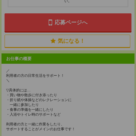
い。
応募ページへ
気になる！
お仕事の概要
／
利用者の方の日常生活をサポート！
＼
▽具体的には…
・買い物や散歩に付き添ったり
・折り紙や体操などのレクレーションに
一緒に参加したり
・食事の準備を一緒にしたり
・入浴やトイレ時のサポートなど
利用者の方と一緒に作業をしたり、
サポートすることがメインのお仕事です！