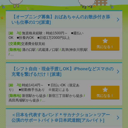
【オープニング募集】おばあちゃんのお散歩付き添
いも仕事の1つ[派遣]
[給 与]
無資格未経験：時給1500円～ ■週払い
OK ■扶養内OK ■日収1万2000円以上
[交通費]
交通費全額支給
気になる！
[勤務地]
溝の口駅
/
武蔵溝ノ口駅
/
高津(神奈川県)駅
/
…
【シフト自由・現金手渡しOK】iPhoneなどスマホの
充電を繋げるだけ！[派遣]
[給 与]
時給1414円～ ▼日払いOK（規定あ
り） ■初勤務手当あり ※規定による
[勤務地]
新宿駅から徒歩
/
新宿三丁目駅から徒歩
/
気になる！
高田馬場駅から徒歩
/
…
＜日本を代表するバンド＊サカナクション＞ツアー
公演のサポートバイト＠日本武道館[アルバイト]