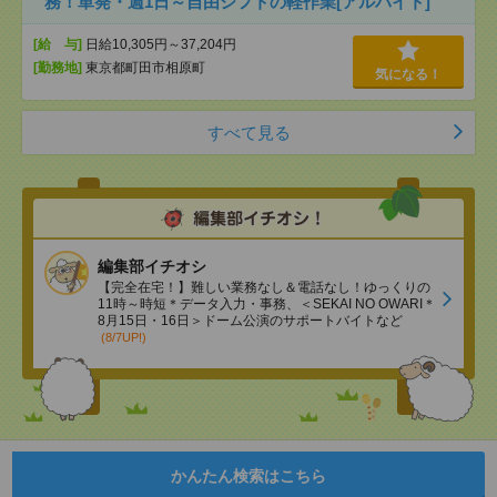
務！単発・週1日～自由シフトの軽作業[アルバイト]
[給 与]
日給10,305円～37,204円
[勤務地]
東京都町田市相原町
気になる！
すべて見る
編集部イチオシ
【完全在宅！】難しい業務なし＆電話なし！ゆっくりの
11時～時短＊データ入力・事務、＜SEKAI NO OWARI＊
8月15日・16日＞ドーム公演のサポートバイトなど
(8/7UP!)
かんたん検索はこちら