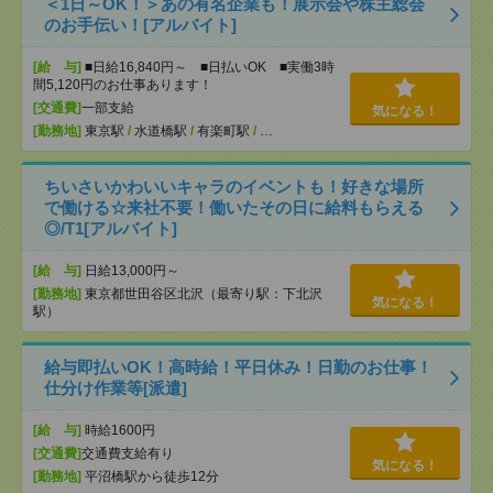
＜1日～OK！＞あの有名企業も！展示会や株主総会
のお手伝い！[アルバイト]
[給 与]
■日給16,840円～ ■日払いOK ■実働3時
間5,120円のお仕事あります！
[交通費]
一部支給
気になる！
[勤務地]
東京駅
/
水道橋駅
/
有楽町駅
/
…
ちいさいかわいいキャラのイベントも！好きな場所
で働ける☆来社不要！働いたその日に給料もらえる
◎/T1[アルバイト]
[給 与]
日給13,000円～
[勤務地]
東京都世田谷区北沢（最寄り駅：下北沢
気になる！
駅）
給与即払いOK！高時給！平日休み！日勤のお仕事！
仕分け作業等[派遣]
[給 与]
時給1600円
[交通費]
交通費支給有り
気になる！
[勤務地]
平沼橋駅から徒歩12分