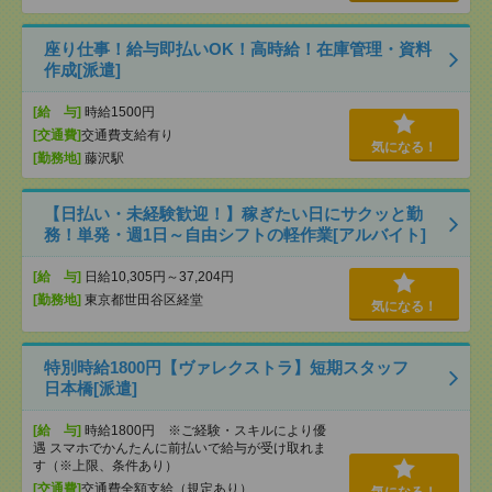
座り仕事！給与即払いOK！高時給！在庫管理・資料
作成[派遣]
[給 与]
時給1500円
[交通費]
交通費支給有り
気になる！
[勤務地]
藤沢駅
【日払い・未経験歓迎！】稼ぎたい日にサクッと勤
務！単発・週1日～自由シフトの軽作業[アルバイト]
[給 与]
日給10,305円～37,204円
[勤務地]
東京都世田谷区経堂
気になる！
特別時給1800円【ヴァレクストラ】短期スタッフ
日本橋[派遣]
[給 与]
時給1800円 ※ご経験・スキルにより優
遇 スマホでかんたんに前払いで給与が受け取れま
す（※上限、条件あり）
[交通費]
交通費全額支給（規定あり）