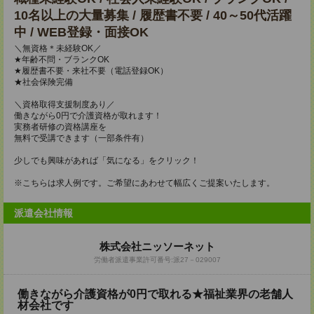
10名以上の大量募集 / 履歴書不要 / 40～50代活躍
中 / WEB登録・面接OK
＼無資格＊未経験OK／
★年齢不問・ブランクOK
★履歴書不要・来社不要（電話登録OK）
★社会保険完備
＼資格取得支援制度あり／
働きながら0円で介護資格が取れます！
実務者研修の資格講座を
無料で受講できます（一部条件有）
少しでも興味があれば「気になる」をクリック！
※こちらは求人例です。ご希望にあわせて幅広くご提案いたします。
派遣会社情報
株式会社ニッソーネット
労働者派遣事業許可番号:派27－029007
働きながら介護資格が0円で取れる★福祉業界の老舗人
材会社です