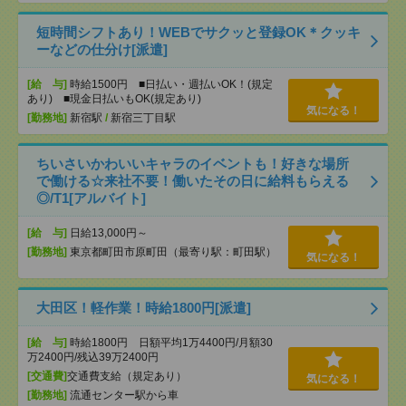
短時間シフトあり！WEBでサクッと登録OK＊クッキ
ーなどの仕分け[派遣]
[給 与]
時給1500円 ■日払い・週払いOK！(規定
あり) ■現金日払いもOK(規定あり)
気になる！
[勤務地]
新宿駅
/
新宿三丁目駅
ちいさいかわいいキャラのイベントも！好きな場所
で働ける☆来社不要！働いたその日に給料もらえる
◎/T1[アルバイト]
[給 与]
日給13,000円～
[勤務地]
東京都町田市原町田（最寄り駅：町田駅）
気になる！
大田区！軽作業！時給1800円[派遣]
[給 与]
時給1800円 日額平均1万4400円/月額30
万2400円/残込39万2400円
[交通費]
交通費支給（規定あり）
気になる！
[勤務地]
流通センター駅から車