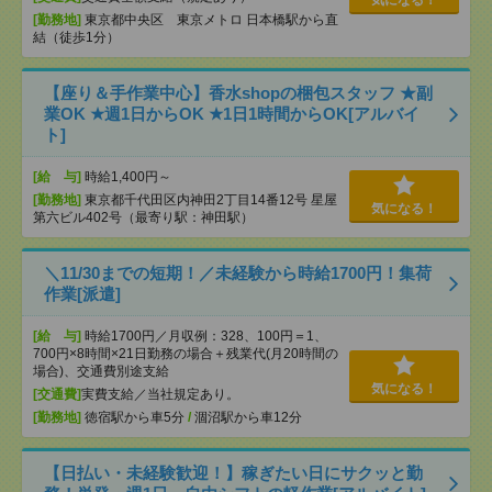
気になる！
[勤務地]
東京都中央区 東京メトロ 日本橋駅から直
結（徒歩1分）
【座り＆手作業中心】香水shopの梱包スタッフ ★副
業OK ★週1日からOK ★1日1時間からOK[アルバイ
ト]
[給 与]
時給1,400円～
[勤務地]
東京都千代田区内神田2丁目14番12号 星屋
気になる！
第六ビル402号（最寄り駅：神田駅）
＼11/30までの短期！／未経験から時給1700円！集荷
作業[派遣]
[給 与]
時給1700円／月収例：328、100円＝1、
700円×8時間×21日勤務の場合＋残業代(月20時間の
場合)、交通費別途支給
気になる！
[交通費]
実費支給／当社規定あり。
[勤務地]
徳宿駅から車5分
/
涸沼駅から車12分
【日払い・未経験歓迎！】稼ぎたい日にサクッと勤