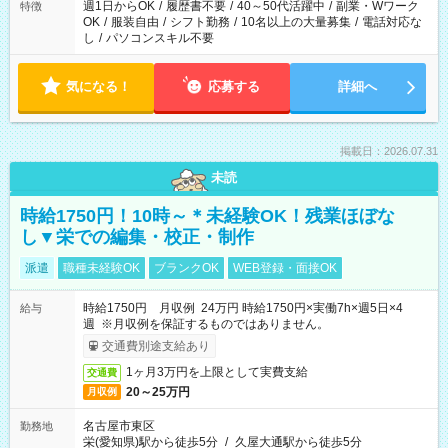
週1日からOK
/
履歴書不要
/
40～50代活躍中
/
副業・Wワーク
特徴
OK
/
服装自由
/
シフト勤務
/
10名以上の大量募集
/
電話対応な
し
/
パソコンスキル不要
気になる！
応募する
詳細へ
掲載日：2026.07.31
未読
時給1750円！10時～＊未経験OK！残業ほぼな
し▼栄での編集・校正・制作
派遣
職種未経験OK
ブランクOK
WEB登録・面接OK
時給1750円 月収例 24万円 時給1750円×実働7h×週5日×4
給与
週 ※月収例を保証するものではありません。
交通費別途支給あり
1ヶ月3万円を上限として実費支給
交通費
20～25万円
月収例
名古屋市東区
勤務地
栄(愛知県)駅から徒歩5分
/
久屋大通駅から徒歩5分