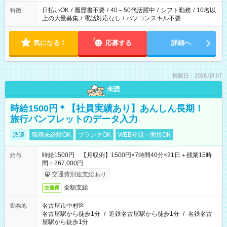
日払いOK
/
履歴書不要
/
40～50代活躍中
/
シフト勤務
/
10名以
特徴
上の大量募集
/
電話対応なし
/
パソコンスキル不要
気になる！
応募する
詳細へ
掲載日：2026.08.07
未読
時給1500円＊【社員実績あり】あんしん長期！
旅行パンフレットのデータ入力
派遣
職種未経験OK
ブランクOK
WEB登録・面接OK
時給1500円 【月収例】1500円×7時間40分×21日＋残業15時
給与
間＝267,000円
交通費別途支給あり
全額支給
交通費
名古屋市中村区
勤務地
名古屋駅から徒歩1分
/
近鉄名古屋駅から徒歩1分
/
名鉄名古
屋駅から徒歩1分