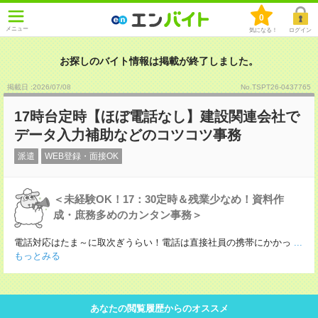
0
メニュー
気になる！
ログイン
お探しのバイト情報は掲載が終了しました。
掲載日 :2026
/
07
/
08
No.TSPT26-0437765
17時台定時【ほぼ電話なし】建設関連会社で
データ入力補助などのコツコツ事務
派遣
WEB登録・面接OK
＜未経験OK！17：30定時＆残業少なめ！資料作
成・庶務多めのカンタン事務＞
電話対応はたま～に取次ぎうらい！電話は直接社員の携帯にかかっ
...
もっとみる
あなたの閲覧履歴からのオススメ