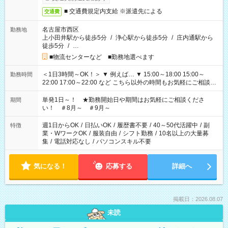
■ 交通費規定内支給 ※派遣先による
交通費
名古屋市西区
勤務地
上小田井駅から徒歩5分
/
浄心駅から徒歩5分
/
庄内通駅から
徒歩5分
/
…
■物流センターなど ■勤務地選べます
＜1日3時間～OK！＞ ▼ 例えば… ▼ 15:00～18:00 15:00～
勤務時間
22:00 17:00～22:00 など こちら以外の時間もお気軽にご相談く
ださい！
単発1日～！ ★勤務開始日や期間はお気軽にご相談くださ
期間
い！ ＃8月～ ＃9月～
週1日からOK
/
日払いOK
/
履歴書不要
/
40～50代活躍中
/
副
特徴
業・WワークOK
/
服装自由
/
シフト勤務
/
10名以上の大量募
集
/
電話対応なし
/
パソコンスキル不要
気になる！
応募する
詳細へ
掲載日：2026.08.07
未読