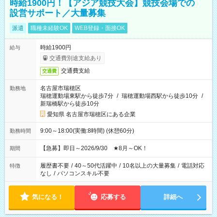
時給1900円！【アジア競技大会】競技会場での
設営サポート／大量募集
派遣
職種未経験OK
WEB登録・面接OK
時給1900円
給与
交通費別途支給あり
交通費支給
交通費
名古屋市瑞穂区
勤務地
瑞穂運動場東駅から徒歩7分
/
瑞穂運動場西駅から徒歩10分
/
新瑞橋駅から徒歩10分
愛知県 名古屋市瑞穂区にある企業
9:00～18:00(実働:8時間) (休憩60分)
勤務時間
【急募】即日～2026/9/30 ★8月～OK！
期間
履歴書不要
/
40～50代活躍中
/
10名以上の大量募集
/
電話対応
特徴
なし
/
パソコンスキル不要
気になる！
応募する
詳細へ