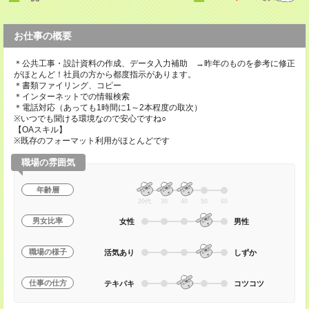
お仕事の概要
＊公共工事・設計資料の作成、データ入力補助 →昨年のものを参考に修正
がほとんど！社員の方から都度指示があります。
＊書類ファイリング、コピー
＊インターネットでの情報検索
＊電話対応（あっても1時間に1～2本程度の取次）
※いつでも聞ける環境なので安心ですね○
【OAスキル】
※既存のフォーマット利用がほとんどです
職場の雰囲気
年齢層
20代
30
40
50
60
男女比率
女性
男性
職場の様子
活気あり
しずか
仕事の仕方
テキパキ
コツコツ