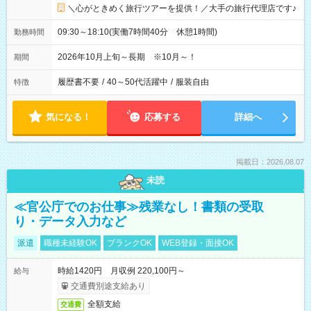
＼心がときめく旅行ツアーを提供！／大手の旅行代理店です♪
09:30～18:10(実働7時間40分 休憩1時間)
勤務時間
2026年10月上旬～長期 ※10月～！
期間
履歴書不要
/
40～50代活躍中
/
服装自由
特徴
気になる！
応募する
詳細へ
掲載日：2026.08.07
未読
≪官公庁でのお仕事≫残業なし！書類の受取
り・データ入力など
派遣
職種未経験OK
ブランクOK
WEB登録・面接OK
時給1420円 月収例 220,100円～
給与
交通費別途支給あり
全額支給
交通費