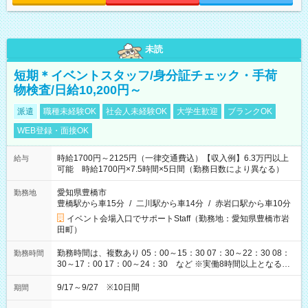
未読
短期＊イベントスタッフ/身分証チェック・手荷
物検査/日給10,200円～
派遣
職種未経験OK
社会人未経験OK
大学生歓迎
ブランクOK
WEB登録・面接OK
時給1700円～2125円（一律交通費込）【収入例】6.3万円以上
給与
可能 時給1700円×7.5時間×5日間（勤務日数により異なる）
愛知県豊橋市
勤務地
豊橋駅から車15分
/
二川駅から車14分
/
赤岩口駅から車10分
イベント会場入口でサポートStaff（勤務地：愛知県豊橋市岩
田町）
勤務時間は、複数あり 05：00～15：30 07：30～22：30 08：
勤務時間
30～17：00 17：00～24：30 など ※実働8時間以上となる勤
務もあります。 【休憩】60分+他休憩あり 交替で取得します。
安全面に配慮しこまめな休憩があります。
9/17～9/27 ※10日間
期間