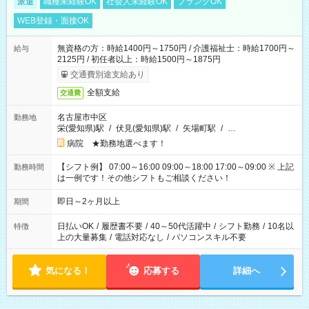
派遣
職種未経験OK
社会人未経験OK
ブランクOK
WEB登録・面接OK
無資格の方：時給1400円～1750円 / 介護福祉士：時給1700円～
給与
2125円 / 初任者以上：時給1500円～1875円
交通費別途支給あり
全額支給
交通費
名古屋市中区
勤務地
栄(愛知県)駅
/
伏見(愛知県)駅
/
矢場町駅
/
…
病院 ★勤務地選べます！
【シフト例】 07:00～16:00 09:00～18:00 17:00～09:00 ※ 上記
勤務時間
は一例です！その他シフトもご相談ください！
即日～2ヶ月以上
期間
日払いOK
/
履歴書不要
/
40～50代活躍中
/
シフト勤務
/
10名以
特徴
上の大量募集
/
電話対応なし
/
パソコンスキル不要
気になる！
応募する
詳細へ