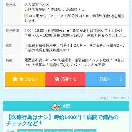
名古屋市中村区
勤務地
近鉄名古屋駅
/
本陣駅
/
烏森駅
/
…
≪自宅からドアtoドアで30分以内！≫ご希望の勤務地を紹介
します。
9:00～18:00（休憩60分） ■ご希望があれば下記シフトもOK！
勤務時間
早番 7:00～16:00 遅番 10:00～19:00 「家族と休みを合わせた
い」 「余裕を持って夕飯の準備がしたい」 「できれば残業はし
たくない」 など、ご希望を教えてくださいね。 ※Wワーク希望
【現在も積極採用中！急募！】2カ月～ ■ご応募から最短2～3
期間
の方へ 今ご覧のお仕事で希望する勤務時間と、もう1つのお仕事
日後の就業も相談可能です！
の勤務時間。 合計で週40時間を超える場合は応募できません。
履歴書不要
/
40～50代活躍中
/
服装自由
/
シフト勤務
/
10名以
特徴
上の大量募集
/
電話対応なし
/
パソコンスキル不要
気になる！
応募する
詳細へ
掲載日：2026.08.07
未読
【医療行為はナシ】時給1400円！病院で備品の
チェックなど＊