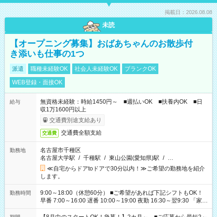
掲載日：2026.08.08
未読
【オープニング募集】おばあちゃんのお散歩付
き添いも仕事の1つ
派遣
職種未経験OK
社会人未経験OK
ブランクOK
WEB登録・面接OK
無資格未経験：時給1450円～ ■週払いOK ■扶養内OK ■日
給与
収1万1600円以上
交通費別途支給あり
交通費全額支給
交通費
名古屋市千種区
勤務地
名古屋大学駅
/
千種駅
/
東山公園(愛知県)駅
/
…
≪自宅からドアtoドアで30分以内！≫ご希望の勤務地を紹介
します。
9:00～18:00（休憩60分） ■ご希望があれば下記シフトもOK！
勤務時間
早番 7:00～16:00 遅番 10:00～19:00 夜勤 16:30～翌9:30 「家族
と休みを合わせたい」 「余裕を持って夕飯の準備がしたい」
「できれば残業はしたくない」 など、ご希望を教えてください