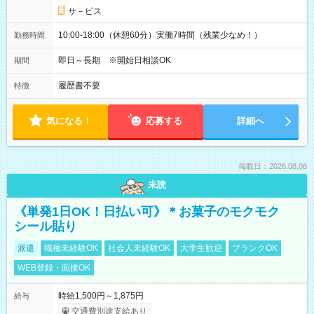
サ－ビス
10:00-18:00（休憩60分）実働7時間（残業少なめ！）
勤務時間
即日～長期 ※開始日相談OK
期間
履歴書不要
特徴
気になる！
応募する
詳細へ
掲載日：2026.08.08
未読
《単発1日OK！日払い可》＊お菓子のモクモク
シール貼り
派遣
職種未経験OK
社会人未経験OK
大学生歓迎
ブランクOK
WEB登録・面接OK
時給1,500円～1,875円
給与
交通費別途支給あり