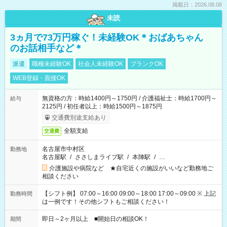
掲載日：2026.08.08
未読
3ヵ月で73万円稼ぐ！未経験OK＊おばあちゃん
のお話相手など＊
派遣
職種未経験OK
社会人未経験OK
ブランクOK
WEB登録・面接OK
無資格の方：時給1400円～1750円 / 介護福祉士：時給1700円～
給与
2125円 / 初任者以上：時給1500円～1875円
交通費別途支給あり
全額支給
交通費
名古屋市中村区
勤務地
名古屋駅
/
ささしまライブ駅
/
本陣駅
/
…
介護施設や病院など ★自宅近くの施設がいいなど勤務地ご
相談ください
【シフト例】 07:00～16:00 09:00～18:00 17:00～09:00 ※ 上記
勤務時間
は一例です！その他シフトもご相談ください！
即日～2ヶ月以上 ■開始日の相談OK！
期間