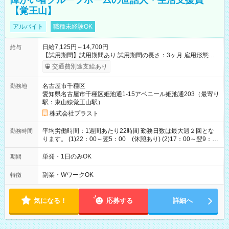
障がい者グループホームの世話人・生活支援員
【覚王山】
アルバイト
職種未経験OK
日給7,125円～14,700円
給与
【試用期間】試用期間あり 試用期間の長さ：3ヶ月 雇用形態、
給与は本採用時と同じです。
交通費別途支給あり
名古屋市千種区
勤務地
愛知県名古屋市千種区姫池通1-15アベニール姫池通203（最寄り
駅：東山線覚王山駅）
株式会社プラスト
平均労働時間：1週間あたり22時間 勤務日数は最大週２回とな
勤務時間
ります。 (1)22：00～翌5：00 (休憩あり) (2)17：00～翌9：
00 (休憩あり) ３６協定提出済 平均労働時間：1週間あたり22
時間 勤務日数は最大週２回となります。 (1)22：00～翌5：00
単発・1日のみOK
期間
(休憩あり) (2)17：00～翌9：00 (休憩あり) ３６協定提出済
副業・WワークOK
特徴
気になる！
応募する
詳細へ