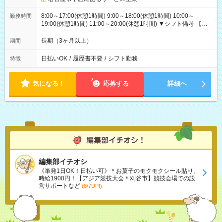
8:00～17:00(休憩1時間) 9:00～18:00(休憩1時間) 10:00～
勤務時間
19:00(休憩1時間) 11:00～20:00(休憩1時間) ▼シフト備考 【長
期休暇シフト】長期休暇：振り替え出勤なし（したい方相談
OK）年末年始：毎年11月に決定（基本は長期休暇になりま
長期（3ヶ月以上）
期間
す:2025年度実績：12/26～1/5）GW：暦通り（休み希望あれば
受付可）夏季休暇（お盆）：暦通り（休み希望あれば受付可）
日払いOK
/
履歴書不要
/
シフト勤務
特徴
気になる！
応募する
詳細へ
編集部イチオシ
《単発1日OK！日払い可》＊お菓子のモクモクシール貼り、
時給1900円！【アジア競技大会＊刈谷市】競技会場での設
営サポートなど
(8/7UP!)