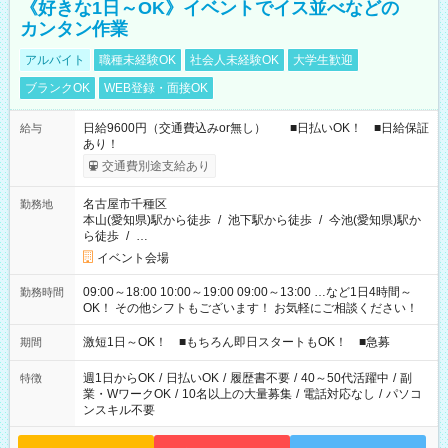
《好きな1日～OK》イベントでイス並べなどの
カンタン作業
アルバイト
職種未経験OK
社会人未経験OK
大学生歓迎
ブランクOK
WEB登録・面接OK
日給9600円（交通費込みor無し） ■日払いOK！ ■日給保証
給与
あり！
交通費別途支給あり
名古屋市千種区
勤務地
本山(愛知県)駅から徒歩
/
池下駅から徒歩
/
今池(愛知県)駅か
ら徒歩
/
…
イベント会場
09:00～18:00 10:00～19:00 09:00～13:00 …など1日4時間～
勤務時間
OK！ その他シフトもございます！ お気軽にご相談ください！
激短1日～OK！ ■もちろん即日スタートもOK！ ■急募
期間
週1日からOK
/
日払いOK
/
履歴書不要
/
40～50代活躍中
/
副
特徴
業・WワークOK
/
10名以上の大量募集
/
電話対応なし
/
パソコ
ンスキル不要