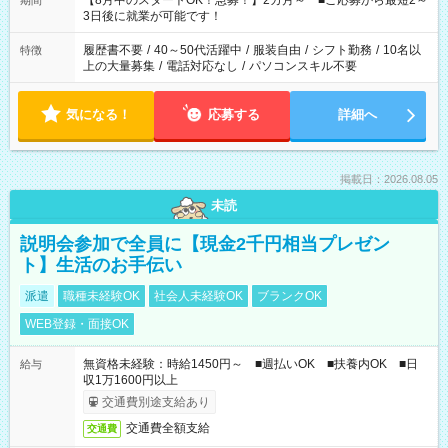
【8月中のスタートOK！急募！】2カ月～ ■ご応募から最短2～
期間
ね。 ※Wワーク希望の方へ 今ご覧のお仕事で希望する勤務時間
3日後に就業が可能です！
と、もう1つのお仕事の勤務時間。 合計で週40時間を超える場
合は応募できません。
履歴書不要
/
40～50代活躍中
/
服装自由
/
シフト勤務
/
10名以
特徴
上の大量募集
/
電話対応なし
/
パソコンスキル不要
気になる！
応募する
詳細へ
掲載日：2026.08.05
未読
説明会参加で全員に【現金2千円相当プレゼン
ト】生活のお手伝い
派遣
職種未経験OK
社会人未経験OK
ブランクOK
WEB登録・面接OK
無資格未経験：時給1450円～ ■週払いOK ■扶養内OK ■日
給与
収1万1600円以上
交通費別途支給あり
交通費全額支給
交通費