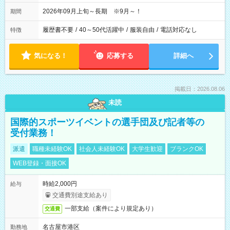
2026年09月上旬～長期 ※9月～！
期間
履歴書不要
/
40～50代活躍中
/
服装自由
/
電話対応なし
特徴
気になる！
応募する
詳細へ
掲載日：2026.08.06
未読
国際的スポーツイベントの選手団及び記者等の
受付業務！
派遣
職種未経験OK
社会人未経験OK
大学生歓迎
ブランクOK
WEB登録・面接OK
時給2,000円
給与
交通費別途支給あり
一部支給（案件により規定あり）
交通費
名古屋市港区
勤務地