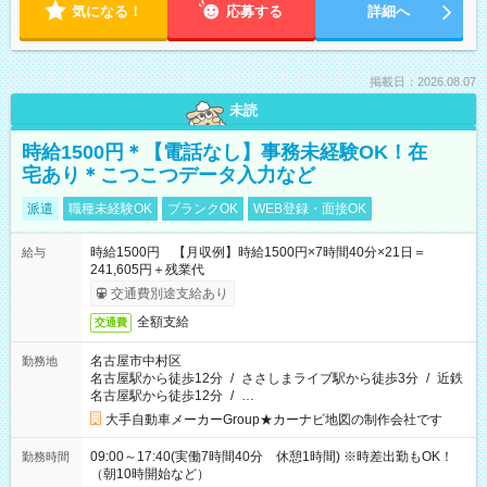
気になる！
応募する
詳細へ
掲載日：2026.08.07
未読
時給1500円＊【電話なし】事務未経験OK！在
宅あり＊こつこつデータ入力など
派遣
職種未経験OK
ブランクOK
WEB登録・面接OK
時給1500円 【月収例】時給1500円×7時間40分×21日＝
給与
241,605円＋残業代
交通費別途支給あり
全額支給
交通費
名古屋市中村区
勤務地
名古屋駅から徒歩12分
/
ささしまライブ駅から徒歩3分
/
近鉄
名古屋駅から徒歩12分
/
…
大手自動車メーカーGroup★カーナビ地図の制作会社です
09:00～17:40(実働7時間40分 休憩1時間) ※時差出勤もOK！
勤務時間
（朝10時開始など）