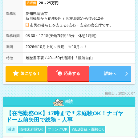
20～25万円
月収例
愛知県清須市
勤務地
新川橋駅から徒歩6分
/
枇杷島駅から徒歩12分
市民の暮らしを支える♪安心・安定の官公庁です。
08:30～17:15(実働7時間45分 休憩1時間)
勤務時間
2026年10月上旬～長期 ※10月～！
期間
履歴書不要
/
40～50代活躍中
/
服装自由
特徴
気になる！
応募する
詳細へ
掲載日：2026.08.07
未読
【在宅勤務OK】17時まで＊未経験OK！ナゴヤ
ドーム前矢田で総務・人事
派遣
職種未経験OK
ブランクOK
WEB登録・面接OK