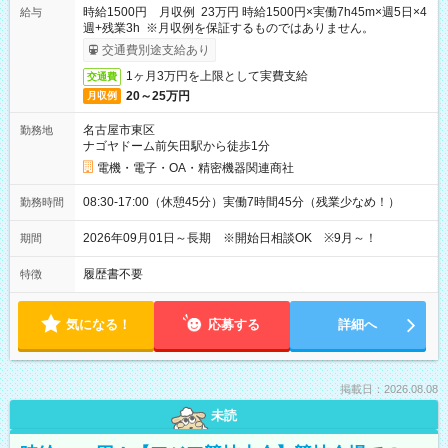
時給1500円 月収例 23万円 時給1500円×実働7h45m×週5日×4
給与
週+残業3h ※月収例を保証するものではありません。
交通費別途支給あり
1ヶ月3万円を上限として実費支給
交通費
20～25万円
月収例
名古屋市東区
勤務地
ナゴヤドーム前矢田駅から徒歩1分
電機・電子・OA・精密機器関連商社
08:30-17:00（休憩45分）実働7時間45分（残業少なめ！）
勤務時間
2026年09月01日～長期 ※開始日相談OK ※9月～！
期間
履歴書不要
特徴
気になる！
応募する
詳細へ
掲載日：2026.08.08
未読