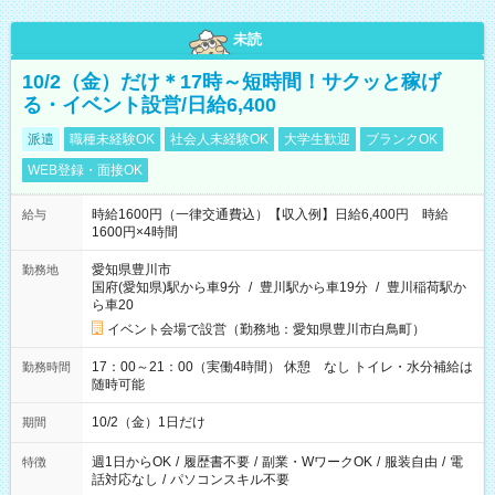
未読
10/2（金）だけ＊17時～短時間！サクッと稼げ
る・イベント設営/日給6,400
派遣
職種未経験OK
社会人未経験OK
大学生歓迎
ブランクOK
WEB登録・面接OK
時給1600円（一律交通費込）【収入例】日給6,400円 時給
給与
1600円×4時間
愛知県豊川市
勤務地
国府(愛知県)駅から車9分
/
豊川駅から車19分
/
豊川稲荷駅か
ら車20
イベント会場で設営（勤務地：愛知県豊川市白鳥町）
17：00～21：00（実働4時間） 休憩 なし トイレ・水分補給は
勤務時間
随時可能
10/2（金）1日だけ
期間
週1日からOK
/
履歴書不要
/
副業・WワークOK
/
服装自由
/
電
特徴
話対応なし
/
パソコンスキル不要