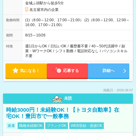
金城ふ頭駅から徒歩5分
名古屋市内の企業
(1)（8:00～12:00、17:00～21:00） (2)（8:00～12:00、12:00～
勤務時間
16:00、17:00～21:00）
8/15～10/26
期間
週1日からOK
/
日払いOK
/
履歴書不要
/
40～50代活躍中
/
副
特徴
業・WワークOK
/
シフト勤務
/
電話対応なし
/
パソコンスキル
不要
気になる！
応募する
詳細へ
掲載日：2026.08.07
未読
時給3000円！未経験OK！【トヨタ自動車】在
宅OK！豊田市で一般事務
派遣
職種未経験OK
ブランクOK
WEB登録・面接OK