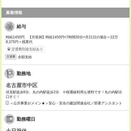
募集情報
給与
時給1450円 【月収例】時給1450円×7時間30分×月21日の場合＝22万
8,375円＋残業代
交通費別途支給あり
全額支給
交通費
勤務地
名古屋市中区
伏見駅徒歩6分、丸の内駅徒歩2分 ※桜通線利用も便利です！丸の内駅出
口すぐ！
＜公共事業がメイン★＞安心・安全の建設関連会社／部署アシスタント
勤務曜日