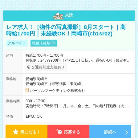
未読
レア求人！［物件の写真撮影］8月スタート｜高
時給1700円｜未経験OK！岡崎市(cb1sr02)
アルバイト
職種未経験OK
時給1,700円～1,700円
給与
月収例：24万9900円（7h×21日) 日払い、週払いOK（規定有
り） 【試用期間】試用期間なし
交通費別途支給あり
愛知県岡崎市
勤務地
愛知県岡崎市（最寄り駅：東岡崎）
パーソルマーケティング株式会社
930～17:30
勤務時間
実働時間：7時間/日 ・月、木、金、土、日の週5日勤務（火、水
は固定休です／夏季、年末年始等、長期休暇有り！） ・ワンシ
フト！ 残業ほぼナシ（0～5h/月）
日払いOK
特徴
気になる！
応募する
詳細へ