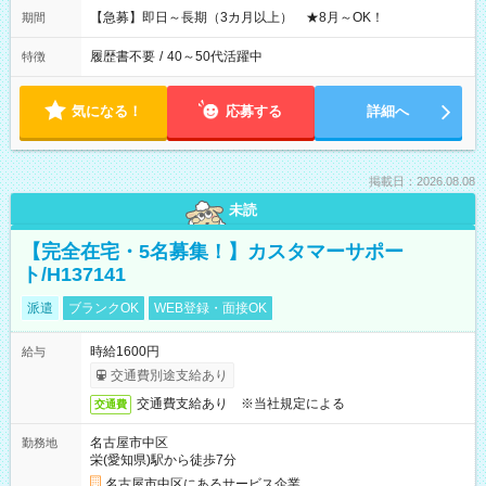
【急募】即日～長期（3カ月以上） ★8月～OK！
期間
履歴書不要
/
40～50代活躍中
特徴
気になる！
応募する
詳細へ
掲載日：2026.08.08
未読
【完全在宅・5名募集！】カスタマーサポー
ト/H137141
派遣
ブランクOK
WEB登録・面接OK
時給1600円
給与
交通費別途支給あり
交通費支給あり ※当社規定による
交通費
名古屋市中区
勤務地
栄(愛知県)駅から徒歩7分
名古屋市中区にあるサービス企業