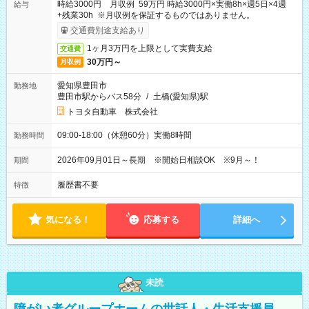
時給3000円 月収例 59万円 時給3000円×実働8h×週5日×4週
給与
+残業30h ※月収例を保証するものではありません。
交通費別途支給あり
1ヶ月3万円を上限として実費支給
交通費
30万円～
月収例
愛知県豊田市
勤務地
豊田市駅からバス58分
/
土橋(愛知県)駅
トヨタ自動車 株式会社
09:00-18:00（休憩60分）実働8時間
勤務時間
2026年09月01日～長期 ※開始日相談OK ※9月～！
期間
履歴書不要
特徴
気になる！
応募する
詳細へ
未読