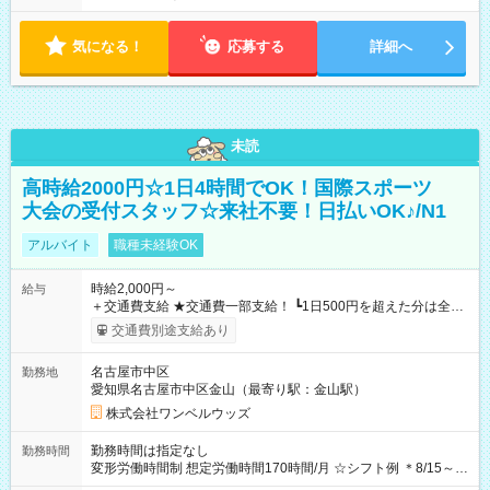
気になる！
応募する
詳細へ
未読
高時給2000円☆1日4時間でOK！国際スポーツ
大会の受付スタッフ☆来社不要！日払いOK♪/N1
アルバイト
職種未経験OK
時給2,000円～
給与
＋交通費支給 ★交通費一部支給！ ┗1日500円を超えた分は全額
支給！ ※往復500円以内の方は自己負担となります ★日払い
交通費別途支給あり
OK！（規定あり） ┗働いたその日に現金GET♪ お仕事後はコン
ビニATMから 日払い分を引き落とせます！ 【試用期間】試用
名古屋市中区
勤務地
期間なし
愛知県名古屋市中区金山（最寄り駅：金山駅）
株式会社ワンベルウッズ
勤務時間は指定なし
勤務時間
変形労働時間制 想定労働時間170時間/月 ☆シフト例 ＊8/15～
10/26 全日共通 08：00～12：00 17：00～21：00 ＊8/31