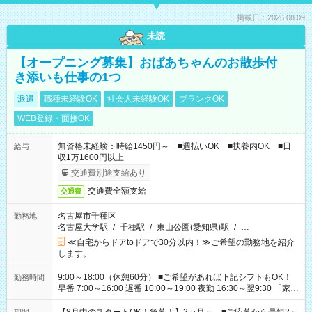
掲載日：2026.08.09
未読
【オープニング募集】おばあちゃんのお散歩付
き添いも仕事の1つ
派遣
職種未経験OK
社会人未経験OK
ブランクOK
WEB登録・面接OK
無資格未経験：時給1450円～ ■週払いOK ■扶養内OK ■日
給与
収1万1600円以上
交通費別途支給あり
交通費全額支給
交通費
名古屋市千種区
勤務地
名古屋大学駅
/
千種駅
/
東山公園(愛知県)駅
/
…
≪自宅からドアtoドアで30分以内！≫ご希望の勤務地を紹介
します。
9:00～18:00（休憩60分） ■ご希望があれば下記シフトもOK！
勤務時間
早番 7:00～16:00 遅番 10:00～19:00 夜勤 16:30～翌9:30 「家族
と休みを合わせたい」 「余裕を持って夕飯の準備がしたい」
「できれば残業はしたくない」 など、ご希望を教えてください