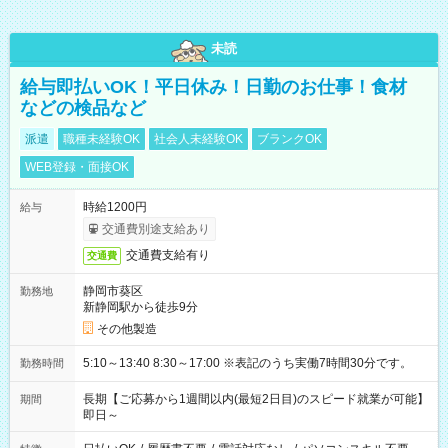
未読
給与即払いOK！平日休み！日勤のお仕事！食材
などの検品など
派遣
職種未経験OK
社会人未経験OK
ブランクOK
WEB登録・面接OK
時給1200円
給与
交通費別途支給あり
交通費支給有り
交通費
静岡市葵区
勤務地
新静岡駅から徒歩9分
その他製造
5:10～13:40 8:30～17:00 ※表記のうち実働7時間30分です。
勤務時間
長期【ご応募から1週間以内(最短2日目)のスピード就業が可能】
期間
即日～