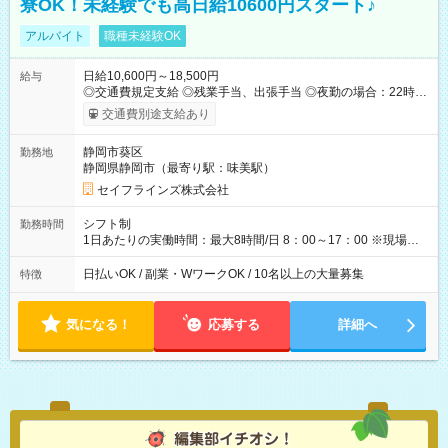
寮OK！未経験でも高日給10600円スタート♪
アルバイト
職種未経験OK
日給10,600円～18,500円
給与
◎交通費規定支給 ◎残業手当、出張手当 ◎夜勤の場合：22時～
翌5時は割増給与 ◎日払い・週払い可(希望者／条件有) ◎食事サ
交通費別途支給あり
ポート ＜月収例＞ 入社3か月：月収28万 入社1年：月収39万 ◎
自分のぺースで勤務可能 週2～OK！あなたの働き方と相談しま
静岡市葵区
勤務地
す♪ ダブルワークも可能です☺ ◎髪色、ピアス、タトゥーOK お
静岡県静岡市（最寄り駅：味美駅）
しゃれも自由に楽しめます！ 【試用期間】試用期間あり 試用期
間の長さ：3ヶ月 雇用形態、給与は本採用時と同じです。
セイフラインズ株式会社
シフト制
勤務時間
1日あたりの実働時間：最大8時間/日 8：00～17：00 ※現場によ
っては多少時間は前後します ▶残業ほとんどなし！ ▶時間より
早く終わることの方が多いと思います。現場によっては午前中
日払いOK / 副業・WワークOK / 10名以上の大量募集
特徴
で終わってしまう場合も。その場合も日給は同額支給！ ▶ご希
望の方は夜勤（21:00～6:00）のお仕事も可能。
気になる！
応募する
詳細へ