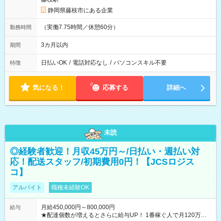
静岡県藤枝市にある企業
（実働7.75時間／休憩60分）
勤務時間
3カ月以内
期間
日払いOK
/
電話対応なし
/
パソコンスキル不要
特徴
気になる！
応募する
詳細へ
未読
◎経験者歓迎！月収45万円～/日払い・週払い対
応！配送スタッフ/初期費用0円！【JCSロジス
コ】
アルバイト
職種未経験OK
月給450,000円～800,000円
給与
★配達個数が増えるとさらに給与UP！ 1番稼ぐ人で月120万ほ