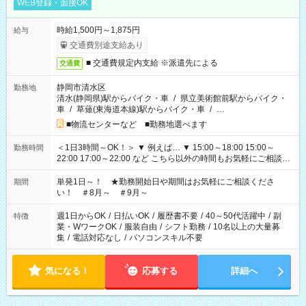
WEB登録・面接OK
時給1,500円～1,875円
給与
交通費別途支給あり
■ 交通費規定内支給 ※派遣先による
交通費
静岡市清水区
勤務地
清水(静岡県)駅からバイク・車
/
県立美術館前駅からバイク・
車
/
草薙(東海道本線)駅からバイク・車
/
…
■物流センターなど ■勤務地選べます
＜1日3時間～OK！＞ ▼ 例えば… ▼ 15:00～18:00 15:00～
勤務時間
22:00 17:00～22:00 など こちら以外の時間もお気軽にご相談く
ださい！
単発1日～！ ★勤務開始日や期間はお気軽にご相談くださ
期間
い！ ＃8月～ ＃9月～
週1日からOK
/
日払いOK
/
履歴書不要
/
40～50代活躍中
/
副
特徴
業・WワークOK
/
服装自由
/
シフト勤務
/
10名以上の大量募
集
/
電話対応なし
/
パソコンスキル不要
気になる！
応募する
詳細へ