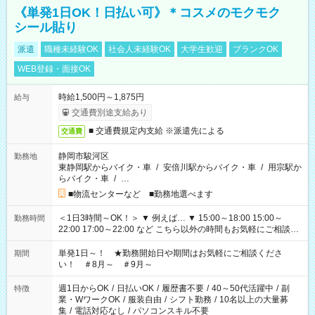
《単発1日OK！日払い可》＊コスメのモクモク
シール貼り
派遣
職種未経験OK
社会人未経験OK
大学生歓迎
ブランクOK
WEB登録・面接OK
時給1,500円～1,875円
給与
交通費別途支給あり
■ 交通費規定内支給 ※派遣先による
交通費
静岡市駿河区
勤務地
東静岡駅からバイク・車
/
安倍川駅からバイク・車
/
用宗駅か
らバイク・車
/
…
■物流センターなど ■勤務地選べます
＜1日3時間～OK！＞ ▼ 例えば… ▼ 15:00～18:00 15:00～
勤務時間
22:00 17:00～22:00 など こちら以外の時間もお気軽にご相談く
ださい！
単発1日～！ ★勤務開始日や期間はお気軽にご相談くださ
期間
い！ ＃8月～ ＃9月～
週1日からOK
/
日払いOK
/
履歴書不要
/
40～50代活躍中
/
副
特徴
業・WワークOK
/
服装自由
/
シフト勤務
/
10名以上の大量募
集
/
電話対応なし
/
パソコンスキル不要