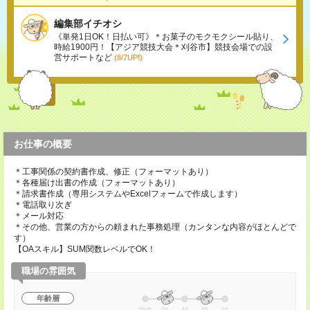
編集部イチオシ
《単発1日OK！日払い可》＊お菓子のモクモクシール貼り、
時給1900円！【アジア競技大会＊刈谷市】競技会場での設
営サポートなど
(8/7UP!)
お仕事の概要
＊工事関係の契約書作成、修正（フォーマットあり）
＊各種届け出書の作成（フォーマットあり）
＊請求書作成（専用システムやExcelフォームで作成します）
＊電話取り次ぎ
＊メール対応
＊その他、営業の方からの頼まれた事務処理（カンタンな内容がほとんどで
す）
【OAスキル】SUM関数レベルでOK！
職場の雰囲気
年齢層