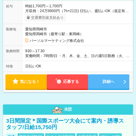
時給1,700円～1,700円
給与
月収例：24万9900円（7h×21日) 日払い、週払いOK（規定有
り） 【試用期間】試用期間なし
交通費別途支給あり
愛知県岡崎市
勤務地
愛知県岡崎市（最寄り駅：東岡崎）
パーソルマーケティング株式会社
930～17:30
勤務時間
実働時間：7時間/日 ・月、木、金、土、日の週5日勤務（火、水
は固定休です／夏季、年末年始等、長期休暇有り！） ・ワンシ
フト！ 残業ほぼナシ（0～5h/月）
日払いOK
特徴
気になる！
応募する
詳細へ
未読
3日間限定＊国際スポーツ大会にて案内・誘導ス
タッフ/日給15,750円