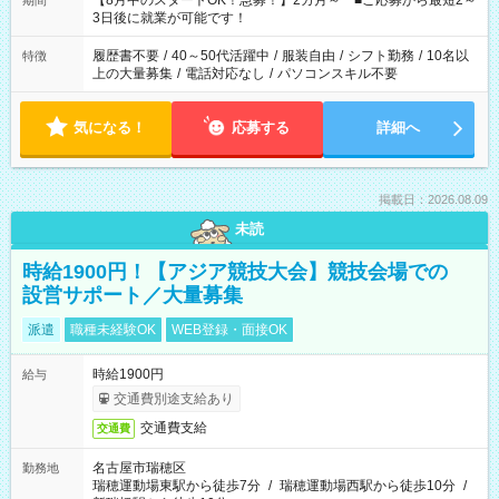
【8月中のスタートOK！急募！】2カ月～ ■ご応募から最短2～
期間
ね。 ※Wワーク希望の方へ 今ご覧のお仕事で希望する勤務時間
3日後に就業が可能です！
と、もう1つのお仕事の勤務時間。 合計で週40時間を超える場
合は応募できません。
履歴書不要
/
40～50代活躍中
/
服装自由
/
シフト勤務
/
10名以
特徴
上の大量募集
/
電話対応なし
/
パソコンスキル不要
気になる！
応募する
詳細へ
掲載日：2026.08.09
未読
時給1900円！【アジア競技大会】競技会場での
設営サポート／大量募集
派遣
職種未経験OK
WEB登録・面接OK
時給1900円
給与
交通費別途支給あり
交通費支給
交通費
名古屋市瑞穂区
勤務地
瑞穂運動場東駅から徒歩7分
/
瑞穂運動場西駅から徒歩10分
/