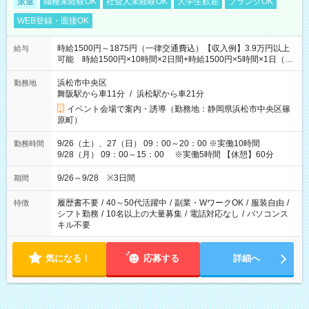
派遣
職種未経験OK
社会人未経験OK
大学生歓迎
ブランクOK
WEB登録・面接OK
時給1500円～1875円（一律交通費込）【収入例】3.9万円以上
給与
可能 時給1500円×10時間×2日間+時給1500円×5時間×1日（実
働8時間を越えた時給：1875円）
浜松市中央区
勤務地
舞阪駅から車11分
/
浜松駅から車21分
イベント会場で案内・誘導（勤務地：静岡県浜松市中央区篠
原町）
9/26（土）、27（日） 09：00～20：00 ※実働10時間
勤務時間
9/28（月） 09：00～15：00 ※実働5時間 【休憩】60分
9/26～9/28 ※3日間
期間
履歴書不要
/
40～50代活躍中
/
副業・WワークOK
/
服装自由
/
特徴
シフト勤務
/
10名以上の大量募集
/
電話対応なし
/
パソコンス
キル不要
気になる！
応募する
詳細へ