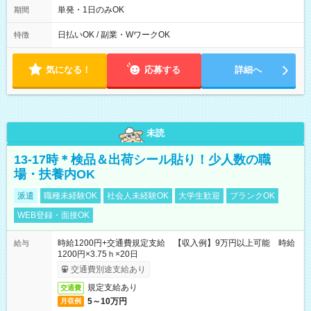
～9/19のみ下記シフトもあります！ 12：00～16：00 ＊9/6～
単発・1日のみOK
期間
10/6、10/11～26のみ下記シフトもあります！ 07：00～11：
00
日払いOK / 副業・WワークOK
特徴
気になる！
応募する
詳細へ
未読
13-17時＊検品＆出荷シール貼り！少人数の職
場・扶養内OK
派遣
職種未経験OK
社会人未経験OK
大学生歓迎
ブランクOK
WEB登録・面接OK
時給1200円+交通費規定支給 【収入例】9万円以上可能 時給
給与
1200円×3.75ｈ×20日
交通費別途支給あり
規定支給あり
交通費
5～10万円
月収例