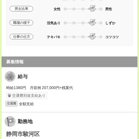
20代
30
40
50
60
男女比率
女性
男性
職場の様子
活気あり
しずか
仕事の仕方
テキパキ
コツコツ
募集情報
給与
時給1380円 月収例 207,000円+残業代
交通費別途支給あり
全額支給
交通費
勤務地
静岡市駿河区