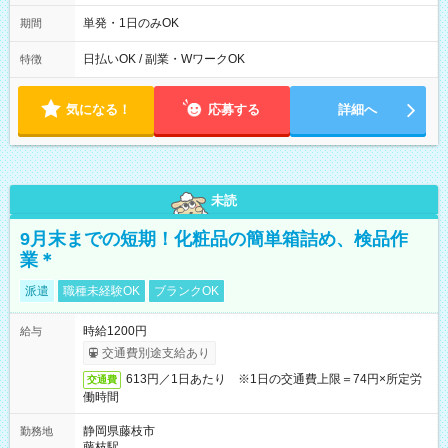
10/26 全日共通 08：00～12：00 17：00～21：00 ＊8/31
～9/19のみ下記シフトもあります！ 12：00～16：00 ＊9/6～
単発・1日のみOK
期間
10/6、10/11～26のみ下記シフトもあります！ 07：00～11：
00
日払いOK / 副業・WワークOK
特徴
気になる！
応募する
詳細へ
未読
9月末までの短期！化粧品の簡単箱詰め、検品作
業＊
派遣
職種未経験OK
ブランクOK
時給1200円
給与
交通費別途支給あり
613円／1日あたり ※1日の交通費上限＝74円×所定労
交通費
働時間
静岡県藤枝市
勤務地
藤枝駅