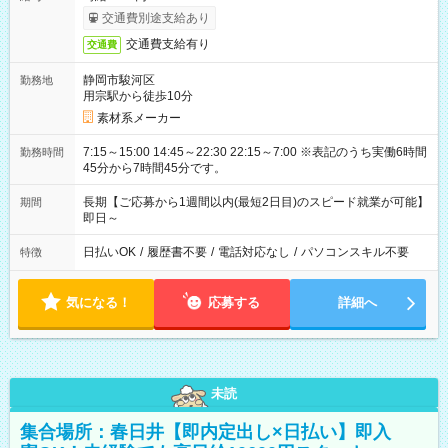
交通費別途支給あり
交通費支給有り
交通費
静岡市駿河区
勤務地
用宗駅から徒歩10分
素材系メーカー
7:15～15:00 14:45～22:30 22:15～7:00 ※表記のうち実働6時間
勤務時間
45分から7時間45分です。
長期【ご応募から1週間以内(最短2日目)のスピード就業が可能】
期間
即日～
日払いOK
/
履歴書不要
/
電話対応なし
/
パソコンスキル不要
特徴
気になる！
応募する
詳細へ
未読
集合場所：春日井【即内定出し×日払い】即入