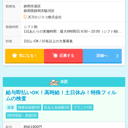
ど！ ・主要都市エリア 月収55万円／週5日稼働 月収65万~112
万円／週6日稼働 ・地方郊外エリア 月収40万円／週5日稼働 月
静岡市葵区
勤務地
収40万円~50万円／週6日稼働 ＜モデルイメージ＞ ■月収50万
静岡県静岡市駿河区
円 (27歳男性/江東区在住)※元建築関係 1日150個配達×25日勤務
JCSロジスコ株式会社
(日休み) ■月収80万円(43歳男性/墨田区在住)※元営業 1日200個
配達×25日勤務(月休み) 【試用期間】試用期間なし
シフト制
勤務時間
1日あたりの実働時間：最大8時間/日 8:00～20:00（シフト制/実
働8時間） ※週5日勤務（場所次第では週4も有り） ※配達状況
によって時間外での勤務可能性有り ※案件により多少の前後あ
日払いOK / 10名以上の大量募集
特徴
り ※配達が完了次第、帰社OKです
気になる！
応募する
詳細へ
未読
給与即払いOK！高時給！土日休み！特殊フィル
ムの検査
派遣
職種未経験OK
社会人未経験OK
ブランクOK
WEB登録・面接OK
時給1900円
給与