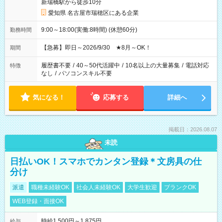
新瑞橋駅から徒歩10分
愛知県 名古屋市瑞穂区にある企業
9:00～18:00(実働:8時間) (休憩60分)
勤務時間
【急募】即日～2026/9/30 ★8月～OK！
期間
履歴書不要
/
40～50代活躍中
/
10名以上の大量募集
/
電話対応
特徴
なし
/
パソコンスキル不要
気になる！
応募する
詳細へ
掲載日：2026.08.07
未読
日払いOK！スマホでカンタン登録＊文房具の仕
分け
派遣
職種未経験OK
社会人未経験OK
大学生歓迎
ブランクOK
WEB登録・面接OK
時給1,500円～1,875円
給与