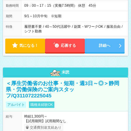
09：00～17：15（実働7.5時間） 休憩 45分
勤務時間
9/1～10月中旬 ※短期
期間
履歴書不要
/
40～50代活躍中
/
副業・WワークOK
/
服装自由
/
特徴
シフト勤務
気になる！
応募する
詳細へ
未読
＜厚生労働省のお仕事・短期・週3日～◎＞静岡
県・労働保険のご案内スタッ
フ/Q311072225045
アルバイト
職種未経験OK
時給1,300円～
給与
【試用期間】試用期間なし
交通費別途支給あり