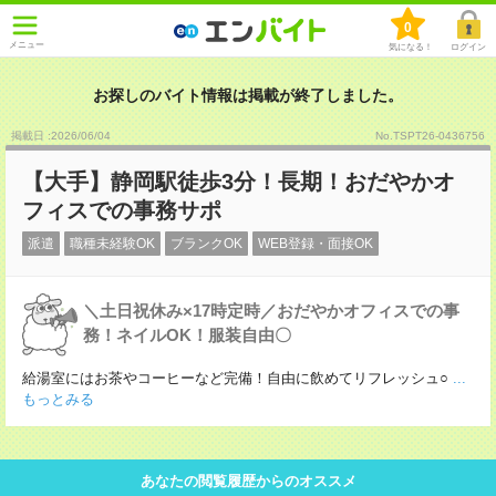
0
メニュー
気になる！
ログイン
お探しのバイト情報は掲載が終了しました。
掲載日 :2026
/
06
/
04
No.TSPT26-0436756
【大手】静岡駅徒歩3分！長期！おだやかオ
フィスでの事務サポ
派遣
職種未経験OK
ブランクOK
WEB登録・面接OK
＼土日祝休み×17時定時／おだやかオフィスでの事
務！ネイルOK！服装自由〇
給湯室にはお茶やコーヒーなど完備！自由に飲めてリフレッシュ○
...
もっとみる
あなたの閲覧履歴からのオススメ