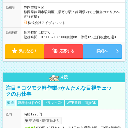
静岡市駿河区
勤務地
静岡県静岡市駿河区（最寄り駅：静岡県内でご担当のエリアへ
直行直帰）
株式会社アイヴィジット
勤務時間は指定なし
勤務時間
勤務時間 9：00～18：00(実働8h、休憩1h) 土日祝含む週3日
～OK、シフト制 ※もちろん週5日勤務もOK♪ 勤務期間：2026
年6月12日～7月2日、2026年8月7日～9月9日
気になる！
応募する
詳細へ
未読
注目＊コツモク軽作業○かんたんな目視チェッ
クのお仕事
派遣
職種未経験OK
ブランクOK
WEB登録・面接OK
時給1225円
給与
交通費別途支給あり