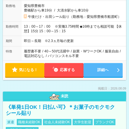
愛知県豊橋市
勤務地
豊橋駅から車19分
/
大清水駅から車10分
午後だけ・出荷シール貼り（勤務地：愛知県豊橋市船渡町）
13：00～17：00 ※実働3.75時間 ◆16時までも相談可能 【休
勤務時間
憩】15分 15：00～15：15
即日～長期 ※2.3ヵ月毎の更新
期間
履歴書不要
/
40～50代活躍中
/
副業・WワークOK
/
服装自由
/
特徴
電話対応なし
/
パソコンスキル不要
気になる！
応募する
詳細へ
掲載日：2026.08.09
未読
《単発1日OK！日払い可》＊お菓子のモクモク
シール貼り
派遣
職種未経験OK
社会人未経験OK
大学生歓迎
ブランクOK