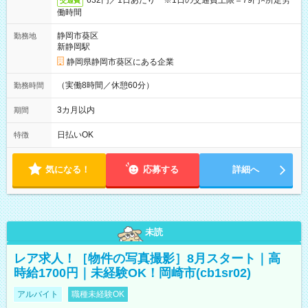
632円／1日あたり ※1日の交通費上限＝79円×所定労
交通費
働時間
静岡市葵区
勤務地
新静岡駅
静岡県静岡市葵区にある企業
（実働8時間／休憩60分）
勤務時間
3カ月以内
期間
日払いOK
特徴
気になる！
応募する
詳細へ
未読
レア求人！［物件の写真撮影］8月スタート｜高
時給1700円｜未経験OK！岡崎市(cb1sr02)
アルバイト
職種未経験OK