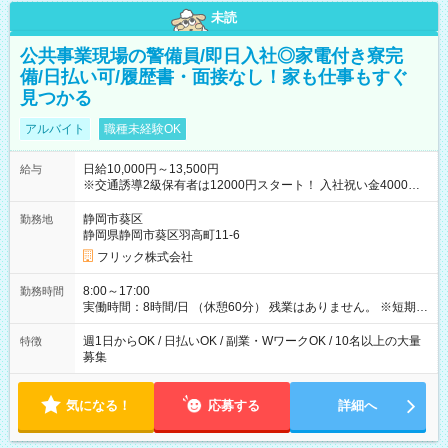
未読
公共事業現場の警備員/即日入社◎家電付き寮完
備/日払い可/履歴書・面接なし！家も仕事もすぐ
見つかる
アルバイト
職種未経験OK
日給10,000円～13,500円
給与
※交通誘導2級保有者は12000円スタート！ 入社祝い金4000円
【試用期間】試用期間なし
静岡市葵区
勤務地
静岡県静岡市葵区羽高町11-6
フリック株式会社
8:00～17:00
勤務時間
実働時間：8時間/日 （休憩60分） 残業はありません。 ※短期の
募集は行っておりません。予めご了承くださいませ。
週1日からOK / 日払いOK / 副業・WワークOK / 10名以上の大量
特徴
募集
気になる！
応募する
詳細へ