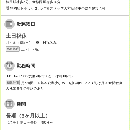
静岡駅徒歩3分、新静岡駅徒歩10分
静岡駅トホより３分♪当社スタッフの方活躍中◎総合建設会社
勤務曜日
土日祝休
月～金（週5日） ※土日祝休み
土・日・祝
休日休暇
勤務時間
08:30～17:00(実働7時間30分 休憩1時間)
月5時間 ※基本残業少なめ 繁忙期(9.12.2.3月)は月20時間程度
残業時間
の残業発生の見込みあり
期間
長期（3ヶ月以上）
【急募】即日～長期 ※6月～！