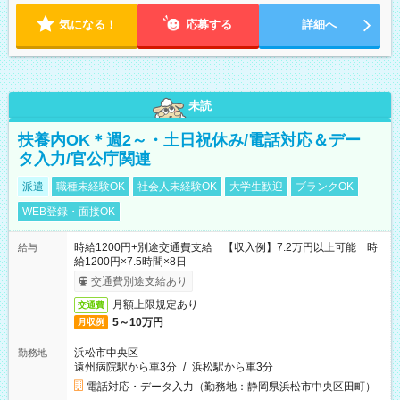
気になる！
応募する
詳細へ
未読
扶養内OK＊週2～・土日祝休み/電話対応＆デー
タ入力/官公庁関連
派遣
職種未経験OK
社会人未経験OK
大学生歓迎
ブランクOK
WEB登録・面接OK
時給1200円+別途交通費支給 【収入例】7.2万円以上可能 時
給与
給1200円×7.5時間×8日
交通費別途支給あり
月額上限規定あり
交通費
5～10万円
月収例
浜松市中央区
勤務地
遠州病院駅から車3分
/
浜松駅から車3分
電話対応・データ入力（勤務地：静岡県浜松市中央区田町）