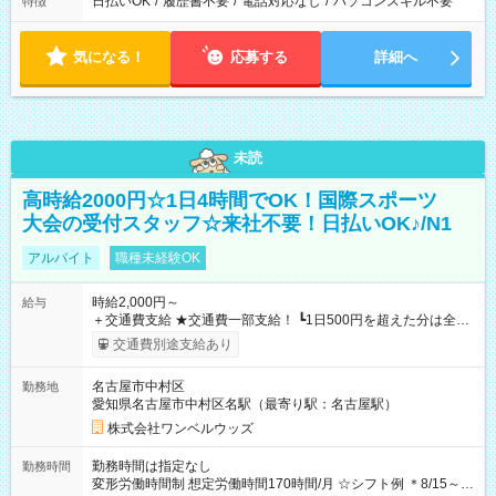
日払いOK
/
履歴書不要
/
電話対応なし
/
パソコンスキル不要
特徴
気になる！
応募する
詳細へ
未読
高時給2000円☆1日4時間でOK！国際スポーツ
大会の受付スタッフ☆来社不要！日払いOK♪/N1
アルバイト
職種未経験OK
時給2,000円～
給与
＋交通費支給 ★交通費一部支給！ ┗1日500円を超えた分は全額
支給！ ※往復500円以内の方は自己負担となります ★日払い
交通費別途支給あり
OK！（規定あり） ┗働いたその日に現金GET♪ お仕事後はコン
ビニATMから 日払い分を引き落とせます！ 【試用期間】試用
名古屋市中村区
勤務地
期間なし
愛知県名古屋市中村区名駅（最寄り駅：名古屋駅）
株式会社ワンベルウッズ
勤務時間は指定なし
勤務時間
変形労働時間制 想定労働時間170時間/月 ☆シフト例 ＊8/15～