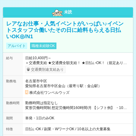
未読
レアなお仕事・人気イベントがいっぱい♪イベン
トスタッフ☆働いたその日に給料もらえる日払
いOK◎/N1
アルバイト
職種未経験OK
日給10,400円～
給与
＋交通費支給 ★交通費全額支給！ ★日払いOK！（規定あり） ┗
働いたその日に現金GET♪ お仕事後はコンビニATMから 日払
交通費別途支給あり
い分を引き落とせます！ 【試用期間】試用期間なし
名古屋市中区
勤務地
愛知県名古屋市中区金山（最寄り駅：金山駅）
株式会社ワンベルウッズ
勤務時間は指定なし
勤務時間
変形労働時間制 想定労働時間160時間/月 【シフト例】 ・10：
00～20：00
単発・1日のみOK
期間
日払いOK / 副業・WワークOK / 10名以上の大量募集
特徴