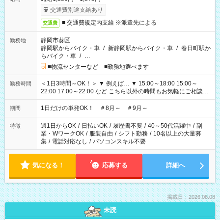
交通費別途支給あり
■ 交通費規定内支給 ※派遣先による
交通費
静岡市葵区
勤務地
静岡駅からバイク・車
/
新静岡駅からバイク・車
/
春日町駅か
らバイク・車
/
…
■物流センターなど ■勤務地選べます
＜1日3時間～OK！＞ ▼ 例えば… ▼ 15:00～18:00 15:00～
勤務時間
22:00 17:00～22:00 など こちら以外の時間もお気軽にご相談く
ださい！
1日だけの単発OK！ ＃8月～ ＃9月～
期間
週1日からOK
/
日払いOK
/
履歴書不要
/
40～50代活躍中
/
副
特徴
業・WワークOK
/
服装自由
/
シフト勤務
/
10名以上の大量募
集
/
電話対応なし
/
パソコンスキル不要
気になる！
応募する
詳細へ
掲載日：2026.08.08
未読