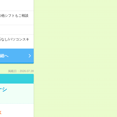
す！その他シフトもご相談
応なし
/
パソコンスキ
細へ
掲載日：2026.07.28
ナシ
K