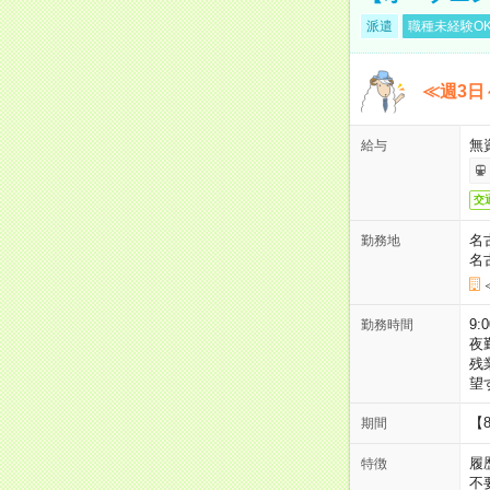
派遣
職種未経験O
≪週3日
無
給与
交
名
勤務地
名
9:
勤務時間
夜
残
望
【
期間
履
特徴
不