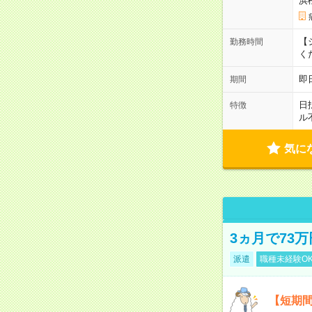
浜
【シ
勤務時間
く
即
期間
日
特徴
ル
気に
3ヵ月で73
派遣
職種未経験O
【短期間