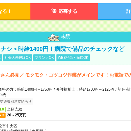
なる！
応募する
詳
未読
ナシ＞時給1400円！病院で備品のチェックなど
K
社会人未経験OK
ブランクOK
WEB登録・面接OK
さん必見／ モクモク・コツコツ作業がメインです！お電話で
資格の方：時給1400円～1750円 / 介護福祉士：時給1700円～2125円 / 初任
75円
交通費別途支給あり
全額支給
通費
20～25万円
収例
松市中央区