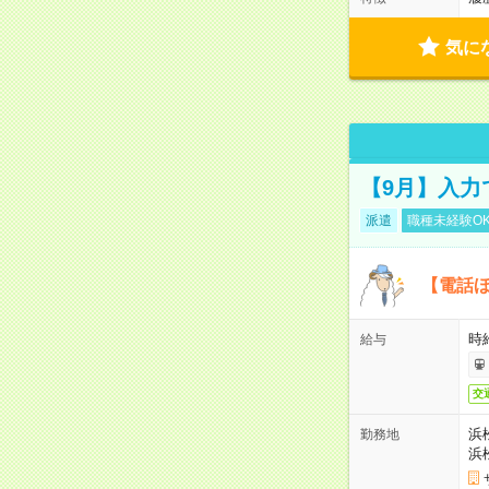
気に
【9月】入力
派遣
職種未経験O
【電話ほ
時給
給与
交
浜
勤務地
浜