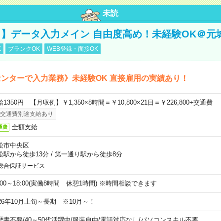
未読
】データ入力メイン 自由度高め！未経験OK＠元
K
ブランクOK
WEB登録・面接OK
ンターで入力業務》未経験OK 直接雇用の実績あり！
1350円 【月収例】￥1,350×8時間＝￥10,800×21日＝￥226,800+交通費
交通費別途支給あり
全額支給
通費
松市中央区
松駅から徒歩13分
/
第一通り駅から徒歩8分
総合保証サービス
9:00～18:00(実働8時間 休憩1時間) ※時間相談できます
026年10月上旬～長期 ※10月～！
歴書不要
/
40～50代活躍中
/
服装自由
/
電話対応なし
/
パソコンスキル不要