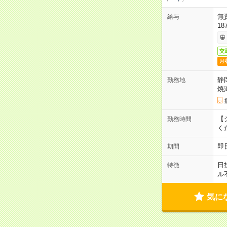
無
給与
18
交
月
静
勤務地
焼
【シ
勤務時間
く
即
期間
日
特徴
ル
気に