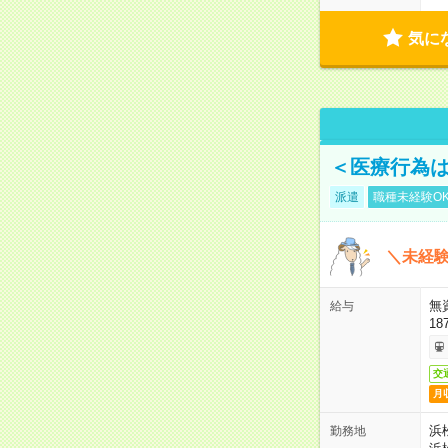
気に
＜医療行為は
派遣
職種未経験O
＼未経験
無
給与
18
交
月
浜
勤務地