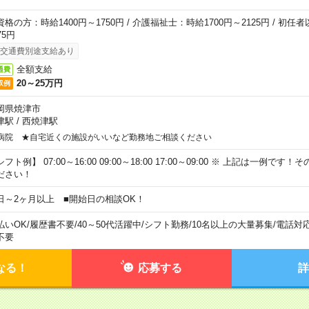
資格の方：時給1400円～1750円 / 介護福祉士：時給1700円～2125円 / 初任
75円
交通費別途支給あり
全額支給
通費
20～25万円
収例
岡県焼津市
津駅
/
西焼津駅
病院 ★自宅近くの施設がいいなど勤務地ご相談ください
フト例】 07:00～16:00 09:00～18:00 17:00～09:00 ※ 上記は一例で
ださい！
日～2ヶ月以上 ■開始日の相談OK！
払いOK
/
履歴書不要
/
40～50代活躍中
/
シフト勤務
/
10名以上の大量募集
/
電話対
不要
なる！
応募する
詳