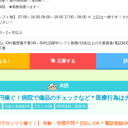
松駅
/
遠州病院駅
/
曳馬駅
/
…
病院 ★勤務地選べます！
フト例】 07:00～16:00 09:00～18:00 17:00～09:00 ※ 上記は一例で
ださい！
日～2ヶ月以上
払いOK
/
履歴書不要
/
40～50代活躍中
/
シフト勤務
/
10名以上の大量募集
/
電話対
不要
なる！
応募する
詳
未読
万円稼ぐ！病院で備品のチェックなど＊医療行為は
K
社会人未経験OK
ブランクOK
WEB登録・面接OK
でガッツリ稼ぐ！】 年齢・学歴不問＊日払いOK＊電話登録O