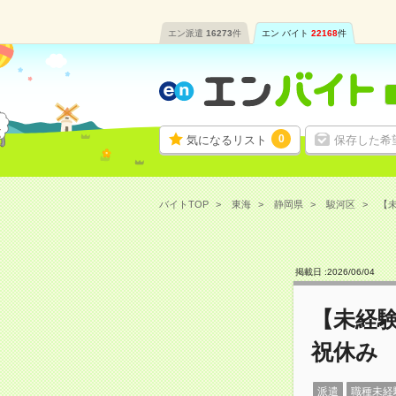
エン派遣
16273
件
エン バイト
22168
件
0
気になるリスト
保存した希
バイトTOP
東海
静岡県
駿河区
【未
掲載日 :
2026
/
06
/
04
【未経
祝休み
派遣
職種未経