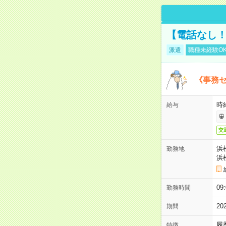
【電話なし！
派遣
職種未経験O
《事務セ
時給
給与
交
浜
勤務地
浜
0
勤務時間
2
期間
履
特徴