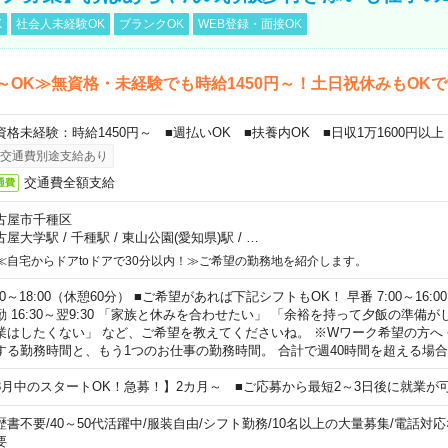
K
社会人未経験OK
ブランクOK
WEB登録・面接OK
～OK≫無資格・未経験でも時給1450円～！土日祝休みもOK
資格未経験：時給1450円～ ■週払いOK ■扶養内OK ■日収1万1600円以上
交通費別途支給あり
交通費全額支給
通費
古屋市千種区
古屋大学駅
/
千種駅
/
東山公園(愛知県)駅
/
…
≪自宅からドアtoドアで30分以内！≫ご希望の勤務地を紹介します。
00～18:00（休憩60分） ■ご希望があれば下記シフトもOK！ 早番 7:00～16:00 遅
勤 16:30～翌9:30 「家族と休みを合わせたい」 「余裕を持って夕飯の準備
業はしたくない」 など、ご希望を教えてくださいね。 ※Wワーク希望の方へ
する勤務時間と、もう1つのお仕事の勤務時間。 合計で週40時間を超える場
8月中のスタートOK！急募！】2カ月～ ■ご応募から最短2～3日後に就業が
歴書不要
/
40～50代活躍中
/
服装自由
/
シフト勤務
/
10名以上の大量募集
/
電話対応
要