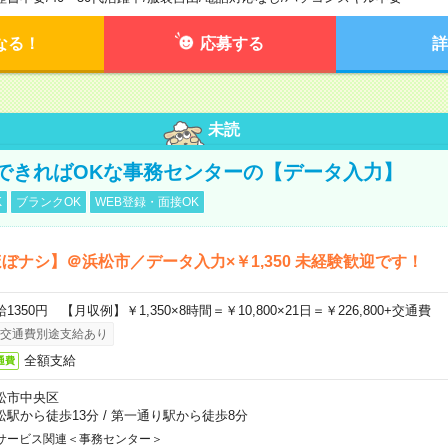
なる！
応募する
詳
未読
できればOKな事務センターの【データ入力】
K
ブランクOK
WEB登録・面接OK
ぼナシ】＠浜松市／データ入力×￥1,350 未経験歓迎です！
1350円 【月収例】￥1,350×8時間＝￥10,800×21日＝￥226,800+交通費
交通費別途支給あり
全額支給
通費
松市中央区
松駅から徒歩13分
/
第一通り駅から徒歩8分
サービス関連＜事務センター＞