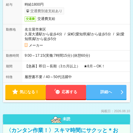
時給1800円
給与
交通費別途支給あり
交通費支給
交通費
名古屋市東区
勤務地
久屋大通駅から徒歩4分
/
栄町(愛知県)駅から徒歩5分
/
栄(愛
知県)駅から徒歩5分
メーカー
9:00～17:15(実働:7時間15分) (休憩60分)
勤務時間
【急募】即日～長期（3カ月以上） ★8月～OK！
期間
履歴書不要
/
40～50代活躍中
特徴
気になる！
応募する
詳細へ
掲載日：2026.08.10
未読
〈カンタン作業！〉スキマ時間にサクッと＊お