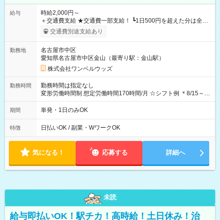
時給2,000円～
給与
＋交通費支給 ★交通費一部支給！ ┗1日500円を超えた分は全額
支給！ ※往復500円以内の方は自己負担となります ★日払い
交通費別途支給あり
OK！（規定あり） ┗働いたその日に現金GET♪ お仕事後はコン
ビニATMから 日払い分を引き落とせます！ 【試用期間】試用
名古屋市中区
勤務地
期間なし
愛知県名古屋市中区金山（最寄り駅：金山駅）
株式会社ワンベルウッズ
勤務時間は指定なし
勤務時間
変形労働時間制 想定労働時間170時間/月 ☆シフト例 ＊8/15～
10/26 全日共通 08：00～12：00 17：00～21：00 ＊8/31
～9/19のみ下記シフトもあります！ 12：00～16：00 ＊9/6～
単発・1日のみOK
期間
10/6、10/11～26のみ下記シフトもあります！ 07：00～11：
00
日払いOK / 副業・WワークOK
特徴
気になる！
応募する
詳細へ
未読
給与即払いOK！駅チカ！高時給！土日休み！治