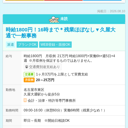
掲載日：2026.08.10
未読
時給1800円！16時まで＊残業ほぼなし▼久屋大
通で一般事務
派遣
ブランクOK
WEB登録・面接OK
時給1800円 月収例 21万円 時給1800円×実働6h×週5日×4
給与
週 ※月収例を保証するものではありません。
交通費別途支給あり
1ヶ月3万円を上限として実費支給
交通費
20～25万円
月収例
名古屋市東区
勤務地
久屋大通駅から徒歩5分
会計・法律・特許等専門事務所
09:00-16:00（休憩60分）実働6時間（残業少なめ！）
勤務時間
即日～長期 ※開始日相談OK
期間