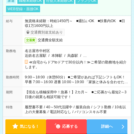
派遣
職種未経験OK
社会人未経験OK
ブランクOK
WEB登録・面接OK
無資格未経験：時給1450円～ ■週払いOK ■扶養内OK ■日
給与
収1万1600円以上
交通費別途支給あり
交通費全額支給
交通費
名古屋市中村区
勤務地
近鉄名古屋駅
/
本陣駅
/
烏森駅
/
…
≪自宅からドアtoドアで30分以内！≫ご希望の勤務地を紹介
します。
9:00～18:00（休憩60分） ■ご希望があれば下記シフトもOK！
勤務時間
早番 7:00～16:00 遅番 10:00～19:00 「家族と休みを合わせた
い」 「余裕を持って夕飯の準備がしたい」 「できれば残業はし
たくない」 など、ご希望を教えてくださいね。 ※Wワーク希望
【現在も積極採用中！急募！】2カ月～ ■ご応募から最短2～3
期間
の方へ 今ご覧のお仕事で希望する勤務時間と、もう1つのお仕事
日後の就業も相談可能です！
の勤務時間。 合計で週40時間を超える場合は応募できません。
履歴書不要
/
40～50代活躍中
/
服装自由
/
シフト勤務
/
10名以
特徴
上の大量募集
/
電話対応なし
/
パソコンスキル不要
気になる！
応募する
詳細へ