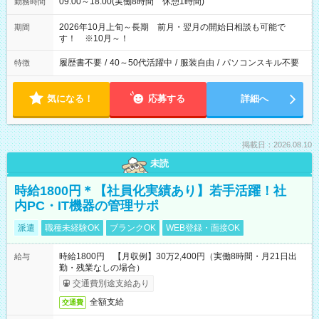
09:00～18:00(実働8時間 休憩1時間)
勤務時間
2026年10月上旬～長期 前月・翌月の開始日相談も可能で
期間
す！ ※10月～！
履歴書不要
/
40～50代活躍中
/
服装自由
/
パソコンスキル不要
特徴
気になる！
応募する
詳細へ
掲載日：2026.08.10
未読
時給1800円＊【社員化実績あり】若手活躍！社
内PC・IT機器の管理サポ
派遣
職種未経験OK
ブランクOK
WEB登録・面接OK
時給1800円 【月収例】30万2,400円（実働8時間・月21日出
給与
勤・残業なしの場合）
交通費別途支給あり
全額支給
交通費