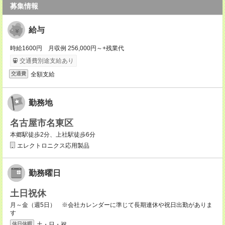
募集情報
給与
時給1600円 月収例 256,000円～+残業代
交通費別途支給あり
全額支給
交通費
勤務地
名古屋市名東区
本郷駅徒歩2分、上社駅徒歩6分
エレクトロニクス応用製品
勤務曜日
土日祝休
月～金（週5日） ※会社カレンダーに準じて長期連休や祝日出勤がありま
す
土・日・祝
休日休暇