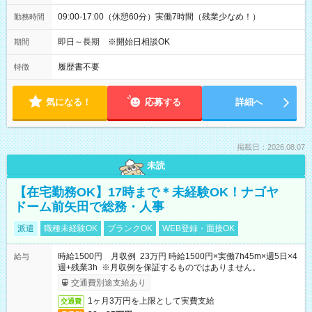
09:00-17:00（休憩60分）実働7時間（残業少なめ！）
勤務時間
即日～長期 ※開始日相談OK
期間
履歴書不要
特徴
気になる！
応募する
詳細へ
掲載日：2026.08.07
未読
【在宅勤務OK】17時まで＊未経験OK！ナゴヤ
ドーム前矢田で総務・人事
派遣
職種未経験OK
ブランクOK
WEB登録・面接OK
時給1500円 月収例 23万円 時給1500円×実働7h45m×週5日×4
給与
週+残業3h ※月収例を保証するものではありません。
交通費別途支給あり
1ヶ月3万円を上限として実費支給
交通費