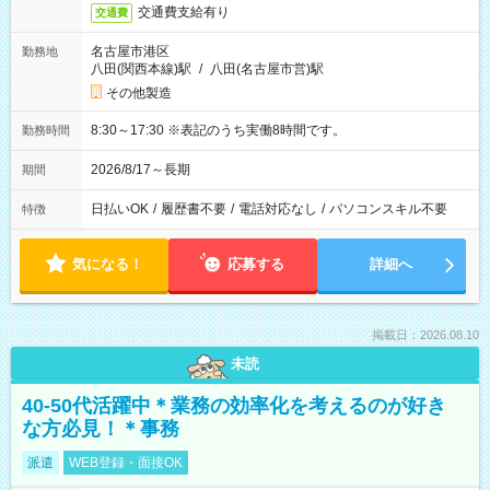
交通費支給有り
交通費
名古屋市港区
勤務地
八田(関西本線)駅
/
八田(名古屋市営)駅
その他製造
8:30～17:30 ※表記のうち実働8時間です。
勤務時間
2026/8/17～長期
期間
日払いOK
/
履歴書不要
/
電話対応なし
/
パソコンスキル不要
特徴
気になる！
応募する
詳細へ
掲載日：2026.08.10
未読
40-50代活躍中＊業務の効率化を考えるのが好き
な方必見！＊事務
派遣
WEB登録・面接OK