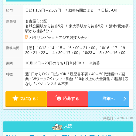
日給1.1万円～2.5万円 ＊勤務時間による ＊日払いOK
給与
名古屋市北区
勤務地
名城公園駅から徒歩5分
/
東大手駅から徒歩5分
/
清水(愛知県)
駅から徒歩5分
/
…
パラリンピック＊アジア競技大会✨！
【朝】 10/13・14・15→「6：00～21：00」 10/16・17・19・
勤務時間
20・21・22→「4：30～17：00」 10/23→「5：30～16：00」
【夕方】 10/16・17・19～21→「17：00～26：00」
10/22→「17：00～24：30」 10/23→「16：00～23：00」 ＊
10月13日～23日のうち1日単発OK！ ※急募
期間
勤務時間に関して、面談時にしっかりお伝えします！ 朝だ
け、夕方だけ、などもOKです！
週1日からOK
/
日払いOK
/
履歴書不要
/
40～50代活躍中
/
副
特徴
業・WワークOK
/
シフト勤務
/
10名以上の大量募集
/
電話対応
なし
/
パソコンスキル不要
気になる！
応募する
詳細へ
掲載日：2026.08.10
未読