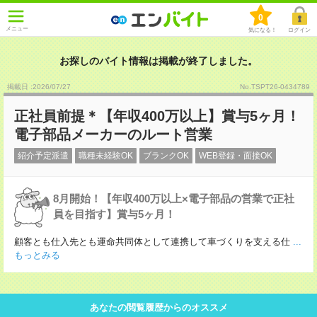
0
メニュー
気になる！
ログイン
お探しのバイト情報は掲載が終了しました。
掲載日 :2026
/
07
/
27
No.TSPT26-0434789
正社員前提＊【年収400万以上】賞与5ヶ月！
電子部品メーカーのルート営業
紹介予定派遣
職種未経験OK
ブランクOK
WEB登録・面接OK
8月開始！【年収400万以上×電子部品の営業で正社
員を目指す】賞与5ヶ月！
顧客とも仕入先とも運命共同体として連携して車づくりを支える仕
...
もっとみる
あなたの閲覧履歴からのオススメ