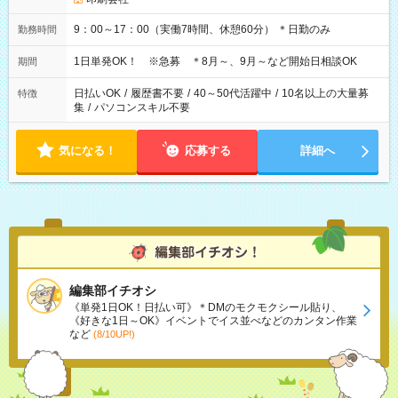
9：00～17：00（実働7時間、休憩60分） ＊日勤のみ
勤務時間
1日単発OK！ ※急募 ＊8月～、9月～など開始日相談OK
期間
日払いOK
/
履歴書不要
/
40～50代活躍中
/
10名以上の大量募
特徴
集
/
パソコンスキル不要
気になる！
応募する
詳細へ
編集部イチオシ
《単発1日OK！日払い可》＊DMのモクモクシール貼り、
《好きな1日～OK》イベントでイス並べなどのカンタン作業
など
(8/10UP!)