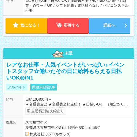
週1日からOK
/
日払いOK
/
履歴書不要
/
40～50代活躍中
/
副
特徴
業・WワークOK
/
シフト勤務
/
電話対応なし
/
パソコンスキル
不要
気になる！
応募する
詳細へ
未読
レアなお仕事・人気イベントがいっぱい♪イベン
トスタッフ☆働いたその日に給料もらえる日払
いOK◎/N1
アルバイト
職種未経験OK
日給10,400円～
給与
＋交通費支給 ★交通費全額支給！ ★日払いOK！（規定あり） ┗
働いたその日に現金GET♪ お仕事後はコンビニATMから 日払
交通費別途支給あり
い分を引き落とせます！ 【試用期間】試用期間なし
名古屋市中区
勤務地
愛知県名古屋市中区金山（最寄り駅：金山駅）
株式会社ワンベルウッズ