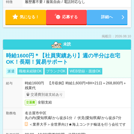
履歴書不要
/
服装自由
/
電話対応なし
特徴
気になる！
応募する
詳細へ
掲載日：2026.08.10
未読
時給1600円＊【社員実績あり】週の半分は在宅
OK！長期！貿易サポート
派遣
職種未経験OK
ブランクOK
WEB登録・面接OK
時給1600円 【月収例】時給1,600円×8H×21日＝268,800円＋
給与
残業代
交通費別途支給あり
全額支給
交通費
名古屋市中区
勤務地
丸の内(愛知県)駅から徒歩1分
/
伏見(愛知県)駅から徒歩7分
＜業界大手＞全世界向け★海上コンテナ輸送を行う会社です