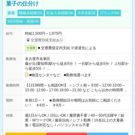
菓子の仕分け
派遣
職種未経験OK
社会人未経験OK
大学生歓迎
ブランクOK
WEB登録・面接OK
時給1,500円～1,875円
給与
交通費別途支給あり
■ 交通費規定内支給 ※派遣先による
交通費
名古屋市名東区
勤務地
藤が丘(愛知県)駅から徒歩5分
/
一社駅から徒歩5分
/
上社駅か
ら徒歩5分
/
…
■物流センターなど ■勤務地選べます
【1日3時間～も相談OK!】 ＜シフト例＞ 9:00～12:00 10:00～
勤務時間
15:00 12:00～17:00 18:00～21:00 など こちら以外の時間帯も
お気軽にご相談ください！
単発1日～！ ★勤務開始日や期間はお気軽にご相談くださ
期間
い！ ＃8月～ ＃9月～
週1日からOK
/
日払いOK
/
履歴書不要
/
40～50代活躍中
/
副
特徴
業・WワークOK
/
服装自由
/
シフト勤務
/
10名以上の大量募
集
/
電話対応なし
/
パソコンスキル不要