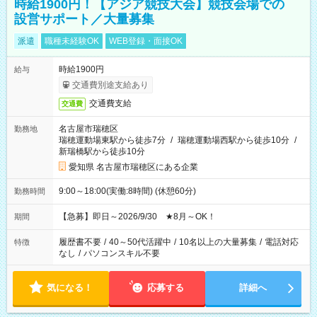
時給1900円！【アジア競技大会】競技会場での
設営サポート／大量募集
派遣
職種未経験OK
WEB登録・面接OK
時給1900円
給与
交通費別途支給あり
交通費支給
交通費
名古屋市瑞穂区
勤務地
瑞穂運動場東駅から徒歩7分
/
瑞穂運動場西駅から徒歩10分
/
新瑞橋駅から徒歩10分
愛知県 名古屋市瑞穂区にある企業
9:00～18:00(実働:8時間) (休憩60分)
勤務時間
【急募】即日～2026/9/30 ★8月～OK！
期間
履歴書不要
/
40～50代活躍中
/
10名以上の大量募集
/
電話対応
特徴
なし
/
パソコンスキル不要
気になる！
応募する
詳細へ