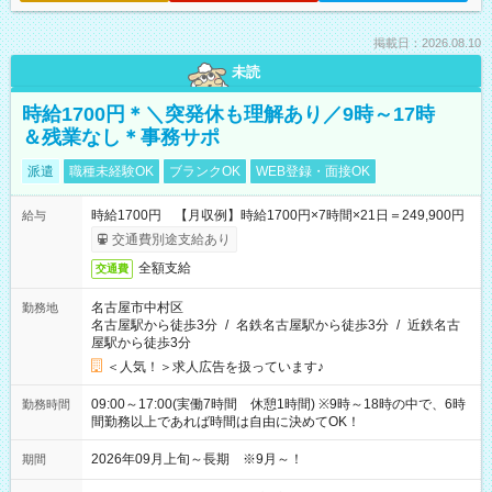
掲載日：2026.08.10
未読
時給1700円＊＼突発休も理解あり／9時～17時
＆残業なし＊事務サポ
派遣
職種未経験OK
ブランクOK
WEB登録・面接OK
時給1700円 【月収例】時給1700円×7時間×21日＝249,900円
給与
交通費別途支給あり
全額支給
交通費
名古屋市中村区
勤務地
名古屋駅から徒歩3分
/
名鉄名古屋駅から徒歩3分
/
近鉄名古
屋駅から徒歩3分
＜人気！＞求人広告を扱っています♪
09:00～17:00(実働7時間 休憩1時間) ※9時～18時の中で、6時
勤務時間
間勤務以上であれば時間は自由に決めてOK！
2026年09月上旬～長期 ※9月～！
期間