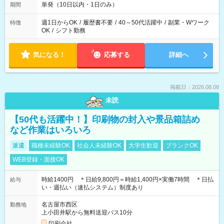
単発（10日以内・1日のみ）
期間
週1日からOK
/
履歴書不要
/
40～50代活躍中
/
副業・Wワーク
特徴
OK
/
シフト勤務
気になる！
応募する
詳細へ
掲載日：2026.08.08
未読
【50代も活躍中！】印刷物の封入や景品箱詰め
など作業はいろいろ
派遣
職種未経験OK
社会人未経験OK
大学生歓迎
ブランクOK
WEB登録・面接OK
時給1400円 ＊日給9,800円＝時給1,400円×実働7時間 ＊日払
給与
い・週払い（速払システム）制度あり
名古屋市西区
勤務地
上小田井駅から無料送迎バス10分
印刷会社