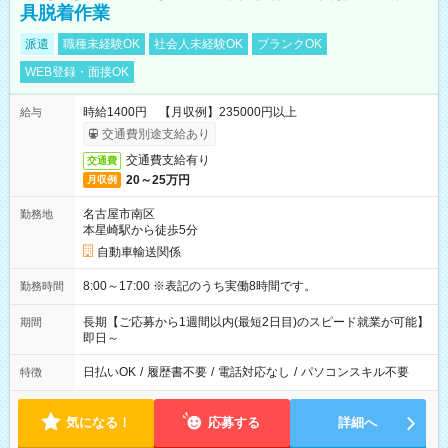
具脱着作業
派遣
職種未経験OK
社会人未経験OK
ブランクOK
WEB登録・面接OK
時給1400円 【月収例】235000円以上
給与
交通費別途支給あり
交通費支給有り
交通費
20～25万円
月収例
名古屋市南区
勤務地
本星崎駅から徒歩5分
自動車輸送関係
8:00～17:00 ※表記のうち実働8時間です。
勤務時間
長期【ご応募から1週間以内(最短2日目)のスピード就業が可能】
期間
即日～
日払いOK
/
履歴書不要
/
電話対応なし
/
パソコンスキル不要
特徴
気になる！
応募する
詳細へ