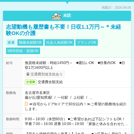
掲載日：2026.08.05
未読
志望動機も履歴書も不要！日収1.1万円～＊未経
験OKの介護
派遣
職種未経験OK
社会人未経験OK
ブランクOK
WEB登録・面接OK
無資格未経験：時給1450円～ ■週払いOK ■扶養内OK ■日
給与
収1万1600円以上
交通費別途支給あり
交通費全額支給
交通費
名古屋市名東区
勤務地
藤が丘(愛知県)駅
/
一社駅
/
上社駅
/
…
≪自宅からドアtoドアで30分以内！≫ご希望の勤務地を紹介
します。
9:00～18:00（休憩60分） ■ご希望があれば下記シフトもOK！
勤務時間
早番 7:00～16:00 遅番 10:00～19:00 「家族と休みを合わせた
い」 「余裕を持って夕飯の準備がしたい」 「できれば残業はし
たくない」 など、ご希望を教えてくださいね。 ※Wワーク希望