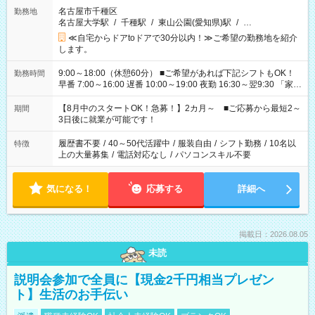
名古屋市千種区
勤務地
名古屋大学駅
/
千種駅
/
東山公園(愛知県)駅
/
…
≪自宅からドアtoドアで30分以内！≫ご希望の勤務地を紹介
します。
9:00～18:00（休憩60分） ■ご希望があれば下記シフトもOK！
勤務時間
早番 7:00～16:00 遅番 10:00～19:00 夜勤 16:30～翌9:30 「家族
と休みを合わせたい」 「余裕を持って夕飯の準備がしたい」
「できれば残業はしたくない」 など、ご希望を教えてください
【8月中のスタートOK！急募！】2カ月～ ■ご応募から最短2～
期間
ね。 ※Wワーク希望の方へ 今ご覧のお仕事で希望する勤務時間
3日後に就業が可能です！
と、もう1つのお仕事の勤務時間。 合計で週40時間を超える場
合は応募できません。
履歴書不要
/
40～50代活躍中
/
服装自由
/
シフト勤務
/
10名以
特徴
上の大量募集
/
電話対応なし
/
パソコンスキル不要
気になる！
応募する
詳細へ
掲載日：2026.08.05
未読
説明会参加で全員に【現金2千円相当プレゼン
ト】生活のお手伝い