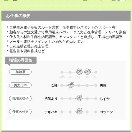
お仕事の概要
＊自動車用電子基板のルート営業 ※事務アシスタントのサポート有
＊顧客からの注文受けて専用端末へのデータ入力と在庫管理・デリバリ業務
＊仕入先へ材料手配や納期調整、アシスタントと連携して工場と納期調整
＊メール・電話をメインとした顧客とのコレポン
＊出荷進捗管理と売上管理
＊報告書や資料作成など
職場の雰囲気
年齢層
20代
30
40
50
60
男女比率
女性
男性
職場の様子
活気あり
しずか
仕事の仕方
テキパキ
コツコツ