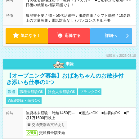
【現在も積極採用中！急募！】2カ月～ ■ご応募から最短2～3
期間
の方へ 今ご覧のお仕事で希望する勤務時間と、もう1つのお仕事
日後の就業も相談可能です！
の勤務時間。 合計で週40時間を超える場合は応募できません。
履歴書不要
/
40～50代活躍中
/
服装自由
/
シフト勤務
/
10名以
特徴
上の大量募集
/
電話対応なし
/
パソコンスキル不要
気になる！
応募する
詳細へ
掲載日：2026.08.10
未読
【オープニング募集】おばあちゃんのお散歩付
き添いも仕事の1つ
派遣
職種未経験OK
社会人未経験OK
ブランクOK
WEB登録・面接OK
無資格未経験：時給1450円～ ■週払いOK ■扶養内OK ■日
給与
収1万1600円以上
交通費別途支給あり
交通費全額支給
交通費