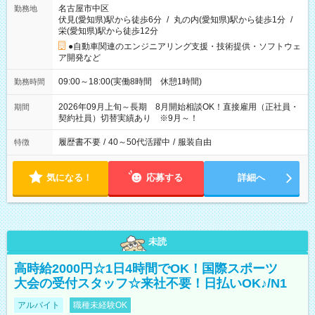
名古屋市中区
勤務地
伏見(愛知県)駅から徒歩6分
/
丸の内(愛知県)駅から徒歩1分
/
栄(愛知県)駅から徒歩12分
●自動車関連のエンジニアリング支援・技術提供・ソフトウェ
ア開発など
09:00～18:00(実働8時間 休憩1時間)
勤務時間
2026年09月上旬～長期 8月開始相談OK！直接雇用（正社員・
期間
契約社員）切替実績あり ※9月～！
履歴書不要
/
40～50代活躍中
/
服装自由
特徴
気になる！
応募する
詳細へ
未読
高時給2000円☆1日4時間でOK！国際スポーツ
大会の受付スタッフ☆来社不要！日払いOK♪/N1
アルバイト
職種未経験OK