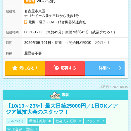
20～25万円
月収例
名古屋市東区
勤務地
ナゴヤドーム前矢田駅から徒歩1分
電機・電子・OA・精密機器関連商社
08:30-17:00（休憩45分）実働7時間45分（残業少なめ！）
勤務時間
2026年09月01日～長期 ※開始日相談OK ※9月～！
期間
履歴書不要
特徴
気になる！
応募する
詳細へ
掲載日：2026.08.10
未読
【10/13～23✨】最大日給25000円／1日OK／ア
ジア競技大会のスタッフ！
アルバイト
職種未経験OK
社会人未経験OK
ブランクOK
WEB登録・面接OK