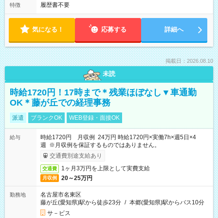
履歴書不要
特徴
気になる！
応募する
詳細へ
掲載日：2026.08.10
未読
時給1720円！17時まで＊残業ほぼなし▼車通勤
OK＊藤が丘での経理事務
派遣
ブランクOK
WEB登録・面接OK
時給1720円 月収例 24万円 時給1720円×実働7h×週5日×4
給与
週 ※月収例を保証するものではありません。
交通費別途支給あり
1ヶ月3万円を上限として実費支給
交通費
20～25万円
月収例
名古屋市名東区
勤務地
藤が丘(愛知県)駅から徒歩23分
/
本郷(愛知県)駅からバス10分
サ－ビス