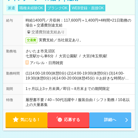
派遣
職種未経験OK
ブランクOK
WEB登録・面接OK
時給1400円／月収例：117,600円＝1,400円×4時間×21日勤務の
給与
場合＋交通費別途支給
交通費別途支給あり
実費支給／当社規定あり。
交通費
さいたま市見沼区
勤務地
七里駅から車6分
/
大宮公園駅
/
大宮(埼玉県)駅
アパレル・日用雑貨
(1)14:00-18:00(休憩0分) (2)14:00-19:00(休憩0分) (3)14:00-
勤務時間
19:30(休憩0分) (4)14:00-20:00(休憩45分) ※お好きな時間が選べ
ます
1ヶ月以上3ヶ月未満／即日～8月末までの期間限定
期間
履歴書不要
/
40～50代活躍中
/
服装自由
/
シフト勤務
/
10名以
特徴
上の大量募集
気になる！
応募する
詳細へ