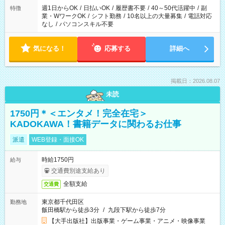
週1日からOK
/
日払いOK
/
履歴書不要
/
40～50代活躍中
/
副
特徴
業・WワークOK
/
シフト勤務
/
10名以上の大量募集
/
電話対応
なし
/
パソコンスキル不要
気になる！
応募する
詳細へ
掲載日：2026.08.07
未読
1750円＊＜エンタメ！完全在宅＞
KADOKAWA！書籍データに関わるお仕事
派遣
WEB登録・面接OK
時給1750円
給与
交通費別途支給あり
全額支給
交通費
東京都千代田区
勤務地
飯田橋駅から徒歩3分
/
九段下駅から徒歩7分
【大手出版社】出版事業・ゲーム事業・アニメ・映像事業