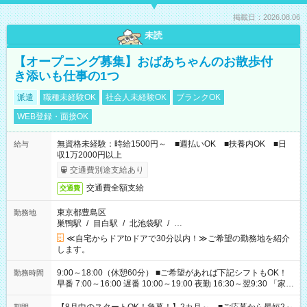
掲載日：2026.08.06
未読
【オープニング募集】おばあちゃんのお散歩付
き添いも仕事の1つ
派遣
職種未経験OK
社会人未経験OK
ブランクOK
WEB登録・面接OK
無資格未経験：時給1500円～ ■週払いOK ■扶養内OK ■日
給与
収1万2000円以上
交通費別途支給あり
交通費全額支給
交通費
東京都豊島区
勤務地
巣鴨駅
/
目白駅
/
北池袋駅
/
…
≪自宅からドアtoドアで30分以内！≫ご希望の勤務地を紹介
します。
9:00～18:00（休憩60分） ■ご希望があれば下記シフトもOK！
勤務時間
早番 7:00～16:00 遅番 10:00～19:00 夜勤 16:30～翌9:30 「家族
と休みを合わせたい」 「余裕を持って夕飯の準備がしたい」
「できれば残業はしたくない」 など、ご希望を教えてください