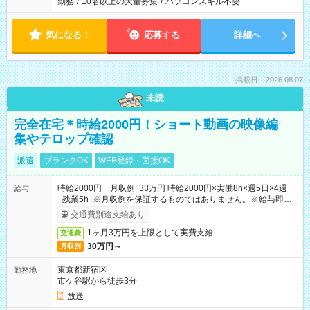
勤務
/
10名以上の大量募集
/
パソコンスキル不要
気になる！
応募する
詳細へ
掲載日：2026.08.07
未読
完全在宅＊時給2000円！ショート動画の映像編
集やテロップ確認
派遣
ブランクOK
WEB登録・面接OK
時給2000円 月収例 33万円 時給2000円×実働8h×週5日×4週
給与
+残業5h ※月収例を保証するものではありません。※給与即受
取りサービス利用可（利用条件有）
交通費別途支給あり
1ヶ月3万円を上限として実費支給
交通費
30万円～
月収例
東京都新宿区
勤務地
市ケ谷駅から徒歩3分
放送