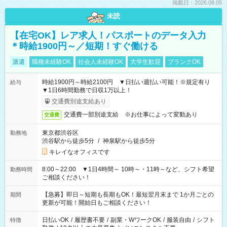
掲載日：2026.08.05
未読
【在宅OK】レア求人！パスポートのデータ入力
＊時給1900円～／短期！すぐ働ける
派遣
職種未経験OK
社会人未経験OK
大学生歓迎
ブランクOK
時給1900円～時給2100円 ▼日払い週払い可能！※規定有り
給与
▼1日6時間勤務で日収1万以上！
交通費別途支給あり
交通費一部別途支給 ※お仕事によって変動あり
交通費
東京都渋谷区
勤務地
渋谷駅から徒歩5分
/
神泉駅から徒歩5分
キレイなオフィスです
8:00～22:00 ▼1日4時間～ 10時～・11時～など、シフト希望
勤務時間
ご相談ください！
【急募】即日～短期も長期もOK！最短翌月末まで 1か月ごとの
期間
更新が可能！開始日もご相談ください！
日払いOK
/
履歴書不要
/
副業・WワークOK
/
服装自由
/
シフト
特徴