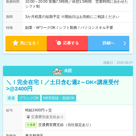
10:00～20:00 実働7.5時間／休憩1.5時間 営業時間に合わせた
勤務時間
シフト制
3か月程度の短期予定 ※開始日はお気軽にご相談ください
期間
副業・WワークOK
/
シフト勤務
/
パソコンスキル不要
特徴
気になる！
応募する
詳細へ
掲載日：2026.08.07
未読
＼！完全在宅！／土日含む週2～OK<講座受付
>@2400円
派遣
ブランクOK
WEB登録・面接OK
時給2400円＋交
給与
交通費別途支給あり
交通費実費支給（当社規定あり）
交通費
東京都港区
勤務地