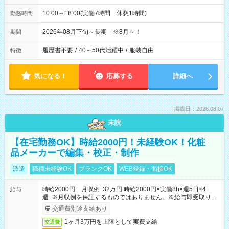
10:00～18:00(実働7時間 休憩1時間)
勤務時間
2026年08月下旬～長期 ※8月～！
期間
履歴書不要
/
40～50代活躍中
/
服装自由
特徴
気になる！
応募する
詳細へ
掲載日：2026.08.07
未読
【在宅勤務OK】時給2000円！未経験OK！化粧
品メーカーで編集・校正・制作
派遣
職種未経験OK
ブランクOK
WEB登録・面接OK
時給2000円 月収例 32万円 時給2000円×実働8h×週5日×4
給与
週 ※月収例を保証するものではありません。※給与即受取りサ
ービス利用可（利用条件有）
交通費別途支給あり
1ヶ月3万円を上限として実費支給
交通費