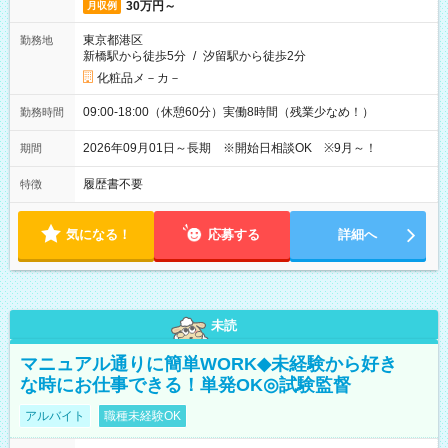
30万円～
月収例
東京都港区
勤務地
新橋駅から徒歩5分
/
汐留駅から徒歩2分
化粧品メ－カ－
09:00-18:00（休憩60分）実働8時間（残業少なめ！）
勤務時間
2026年09月01日～長期 ※開始日相談OK ※9月～！
期間
履歴書不要
特徴
気になる！
応募する
詳細へ
未読
マニュアル通りに簡単WORK◆未経験から好き
な時にお仕事できる！単発OK◎試験監督
アルバイト
職種未経験OK