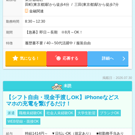
田町(東京都)駅から徒歩4分
/
三田(東京都)駅から徒歩7分
金融関連
8:30～12:30
勤務時間
【急募】即日～長期 ※8月～OK！
期間
履歴書不要
/
40～50代活躍中
/
服装自由
特徴
気になる！
応募する
詳細へ
掲載日：2026.07.30
未読
【シフト自由・現金手渡しOK】iPhoneなどス
マホの充電を繋げるだけ！
派遣
職種未経験OK
社会人未経験OK
大学生歓迎
ブランクOK
WEB登録・面接OK
時給1414円～ ▼日払いOK（規定あり） ■初勤務手当あり
給与