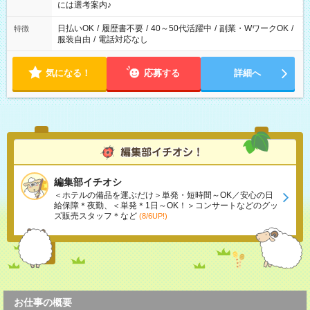
業界から入社して活躍されています♪
には選考案内♪
日払いOK
/
履歴書不要
/
40～50代活躍中
/
副業・WワークOK
/
特徴
服装自由
/
電話対応なし
気になる！
応募する
詳細へ
編集部イチオシ
＜ホテルの備品を運ぶだけ＞単発・短時間～OK／安心の日
給保障＊夜勤、＜単発＊1日～OK！＞コンサートなどのグッ
ズ販売スタッフ＊など
(8/6UP!)
お仕事の概要