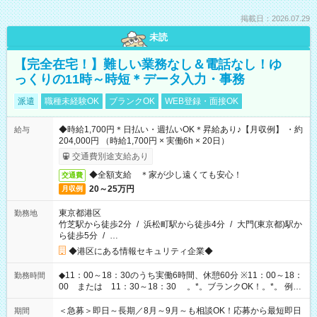
掲載日：2026.07.29
未読
【完全在宅！】難しい業務なし＆電話なし！ゆ
っくりの11時～時短＊データ入力・事務
派遣
職種未経験OK
ブランクOK
WEB登録・面接OK
◆時給1,700円＊日払い・週払いOK＊昇給あり♪【月収例】 ・約
給与
204,000円 （時給1,700円 × 実働6h × 20日）
交通費別途支給あり
◆全額支給 ＊家が少し遠くても安心！
交通費
20～25万円
月収例
東京都港区
勤務地
竹芝駅から徒歩2分
/
浜松町駅から徒歩4分
/
大門(東京都)駅か
ら徒歩5分
/
…
◆港区にある情報セキュリティ企業◆
◆11：00～18：30のうち実働6時間、休憩60分 ※11：00～18：
勤務時間
00 または 11：30～18：30 。*。ブランクOK！。*。 例え
ば前職が、 在宅/財団法人/事務/コールセンター/受付/販売/カフェ
スタッフ スイーツ販売/ホテルフロント/化粧品販売/など 様々な
＜急募＞即日～長期／8月～9月～も相談OK！応募から最短即日
期間