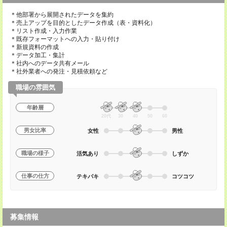
＊他部署から展開されたデータを集約
＊売上アップを目的としたデータ作成（表・資料化）
＊リスト作成・入力作業
＊既存フォーマットへの入力・貼り付け
＊新規資料の作成
＊データ加工・集計
＊社内へのデータ共有メール
＊社外業者への発注・見積依頼など
職場の雰囲気
年齢層
20代
30
40
50
60
男女比率
女性
男性
職場の様子
活気あり
しずか
仕事の仕方
テキパキ
コツコツ
募集情報