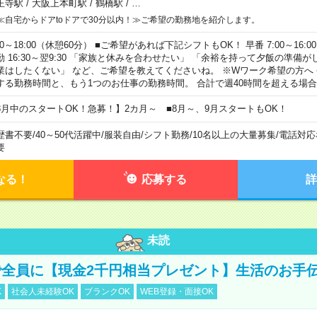
王寺駅
/
大阪上本町駅
/
鶴橋駅
/
…
≪自宅からドアtoドアで30分以内！≫ご希望の勤務地を紹介します。
00～18:00（休憩60分） ■ご希望があれば下記シフトもOK！ 早番 7:00～16:00 遅
勤 16:30～翌9:30 「家族と休みを合わせたい」 「余裕を持って夕飯の準備
業はしたくない」 など、ご希望を教えてくださいね。 ※Wワーク希望の方へ
する勤務時間と、もう1つのお仕事の勤務時間。 合計で週40時間を超える場
8月中のスタートOK！急募！】2カ月～ ■8月～、9月スタートもOK！
歴書不要
/
40～50代活躍中
/
服装自由
/
シフト勤務
/
10名以上の大量募集
/
電話対応
要
なる！
応募する
詳
未読
全員に【現金2千円相当プレゼント】生活のお手
K
社会人未経験OK
ブランクOK
WEB登録・面接OK