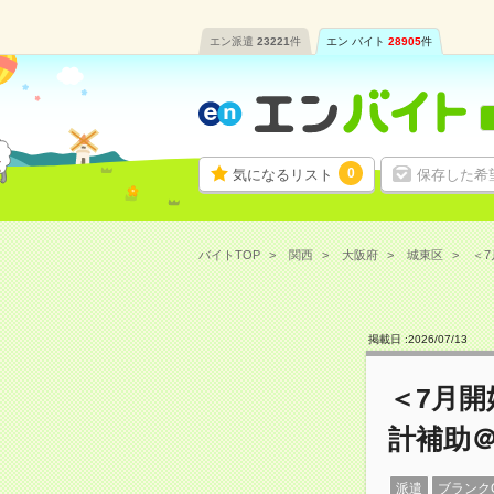
エン派遣
23221
件
エン バイト
28905
件
0
気になるリスト
保存した希
バイトTOP
関西
大阪府
城東区
＜7
掲載日 :
2026
/
07
/
13
＜7月開
計補助
派遣
ブランク