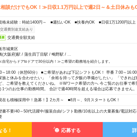
相談だけでもOK！≫日収1.1万円以上で週2日～＆土日休みも
資格未経験：時給1400円～ ■週払いOK ■扶養内OK ■日収1万1200円以上
交通費別途支給あり
交通費全額支給
通費
阪市城東区
橋(大阪府)駅
/
蒲生四丁目駅
/
鴫野駅
/
…
≪自宅からドアtoドアで30分以内！≫ご希望の勤務地を紹介します。
00～18:00（休憩60分） ■ご希望があれば下記シフトもOK！ 早番 7:00～16:00 遅
家族と休みを合わせたい」 「余裕を持って夕飯の準備がしたい」 「できれば
ど、ご希望を教えてくださいね。 ※Wワーク希望の方へ 今ご覧のお仕事で希
う1つのお仕事の勤務時間。 合計で週40時間を超える場合は応募できません。
現在も積極採用中！急募！】2カ月～ ■8月～、9月スタートもOK！
歴書不要
/
40～50代活躍中
/
服装自由
/
シフト勤務
/
10名以上の大量募集
/
電話対応
要
なる！
応募する
詳