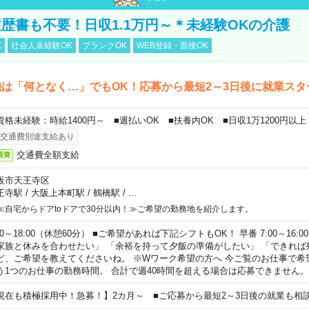
歴書も不要！日収1.1万円～＊未経験OKの介護
K
社会人未経験OK
ブランクOK
WEB登録・面接OK
は「何となく…」でもOK！応募から最短2～3日後に就業スタ
資格未経験：時給1400円～ ■週払いOK ■扶養内OK ■日収1万1200円以上
交通費別途支給あり
交通費全額支給
通費
阪市天王寺区
王寺駅
/
大阪上本町駅
/
鶴橋駅
/
…
≪自宅からドアtoドアで30分以内！≫ご希望の勤務地を紹介します。
00～18:00（休憩60分） ■ご希望があれば下記シフトもOK！ 早番 7:00～16:00 遅
家族と休みを合わせたい」 「余裕を持って夕飯の準備がしたい」 「できれば
ど、ご希望を教えてくださいね。 ※Wワーク希望の方へ 今ご覧のお仕事で希
う1つのお仕事の勤務時間。 合計で週40時間を超える場合は応募できません。
現在も積極採用中！急募！】2カ月～ ■ご応募から最短2～3日後の就業も相