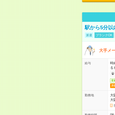
駅から5分以
派遣
ブランクOK
大手メー
時
給与
る
交
月
大
勤務地
大
08
勤務時間