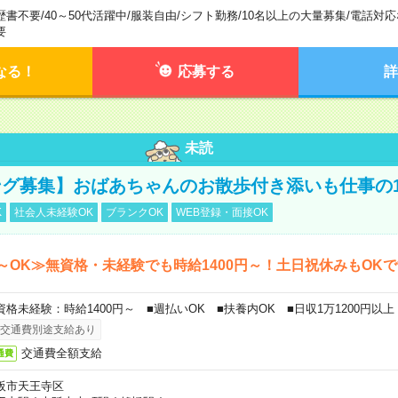
歴書不要
/
40～50代活躍中
/
服装自由
/
シフト勤務
/
10名以上の大量募集
/
電話対応
要
なる！
応募する
詳
未読
グ募集】おばあちゃんのお散歩付き添いも仕事の
K
社会人未経験OK
ブランクOK
WEB登録・面接OK
～OK≫無資格・未経験でも時給1400円～！土日祝休みもOK
資格未経験：時給1400円～ ■週払いOK ■扶養内OK ■日収1万1200円以上
交通費別途支給あり
交通費全額支給
通費
阪市天王寺区