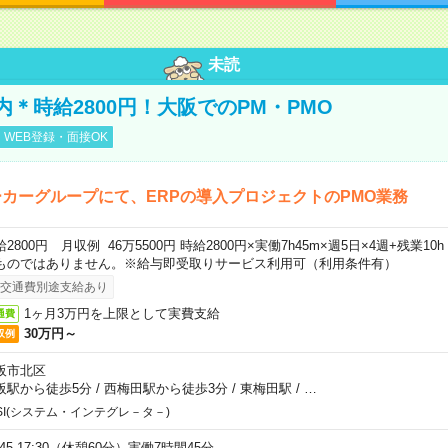
未読
内＊時給2800円！大阪でのPM・PMO
WEB登録・面接OK
カーグループにて、ERPの導入プロジェクトのPMO業務
給2800円 月収例 46万5500円 時給2800円×実働7h45m×週5日×4週+残業1
ものではありません。※給与即受取りサービス利用可（利用条件有）
交通費別途支給あり
1ヶ月3万円を上限として実費支給
通費
30万円～
収例
阪市北区
阪駅から徒歩5分
/
西梅田駅から徒歩3分
/
東梅田駅
/
…
SI(システム・インテグレ－タ－)
:45-17:30（休憩60分）実働7時間45分