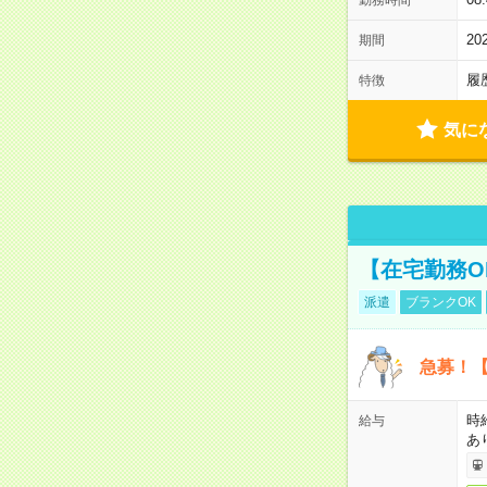
2
期間
履
特徴
気に
【在宅勤務O
派遣
ブランクOK
急募！【
時
給与
あ