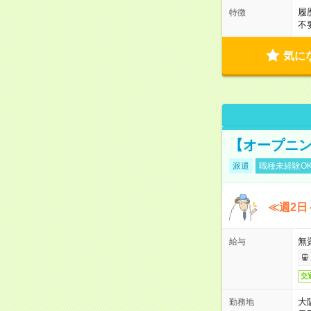
履
特徴
不
気に
【オープニン
派遣
職種未経験O
≪週2日
無
給与
交
大
勤務地