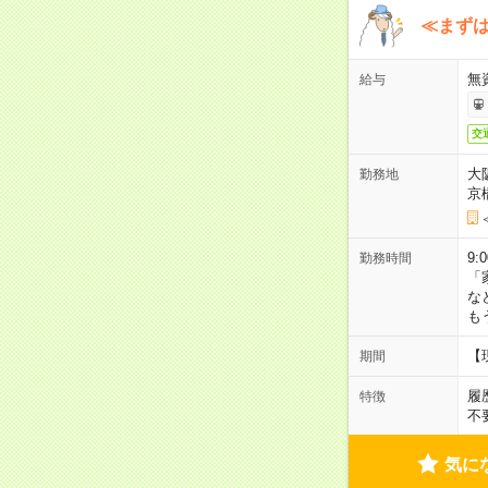
≪まずは
無
給与
交
大
勤務地
京
9:
勤務時間
「
な
も
【
期間
履
特徴
不
気に