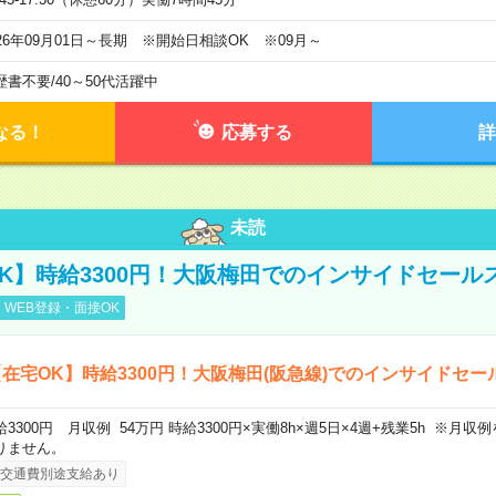
026年09月01日～長期 ※開始日相談OK ※09月～
歴書不要
/
40～50代活躍中
なる！
応募する
詳
未読
K】時給3300円！大阪梅田でのインサイドセール
WEB登録・面接OK
在宅OK】時給3300円！大阪梅田(阪急線)でのインサイドセー
給3300円 月収例 54万円 時給3300円×実働8h×週5日×4週+残業5h ※月
りません。
交通費別途支給あり