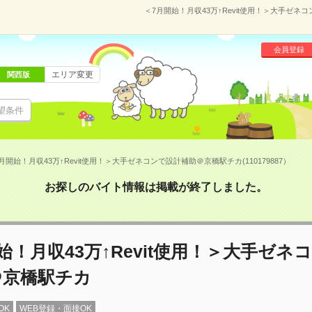
＜7月開始！月収43万↑Revit使用！＞大手ゼネコ
会員登録
エリア変更
関西版
望条件
月開始！月収43万↑Revit使用！＞大手ゼネコンで設計補助＠京橋駅チカ(110179887）
お探しのバイト情報は掲載が終了しました。
始！月収43万↑Revit使用！＞大手ゼネ
＠京橋駅チカ
OK
WEB登録・面接OK