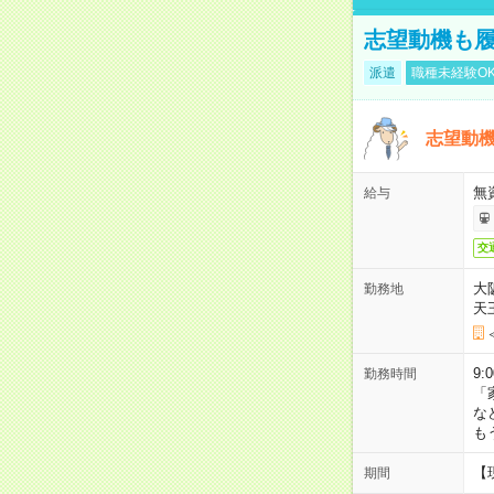
志望動機も履
派遣
職種未経験O
志望動機
無
給与
交
大
勤務地
天
9:
勤務時間
「
な
も
【
期間