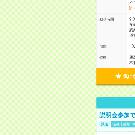
天
9:
勤務時間
夜
残
望
【
期間
履
特徴
不
気に
説明会参加で
派遣
職種未経験O