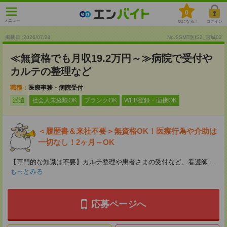
0
メニュー
気になる！
ログイン
掲載日 :2026
/
07
/
24
No.SSMT医IS2_宮城02
≪無資格でも月収19.2万円～≫病院で受付や
カルテの整理など
職種：
医療事務・病院受付
派遣
社会人未経験OK
ブランクOK
WEB登録・面接OK
＜履歴書＆来社不要＞無資格OK！医療行為や介助は
一切なし！2ヶ月～OK
【専門的な知識は不要】カルテ整理や患者さまの受付など、看護師
...
もっとみる
応募ページへ