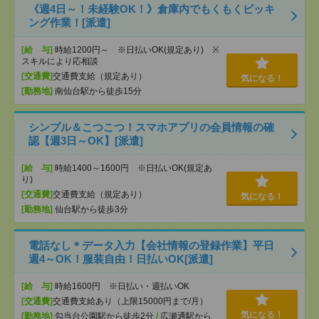
《週4日～！未経験OK！》倉庫内でもくもくピッキ
ング作業！[派遣]
[給 与]
時給1200円～ ※日払いOK(規定あり) ※
スキルにより応相談
[交通費]
交通費支給（規定あり）
気になる！
[勤務地]
南仙台駅から徒歩15分
シンプル＆こつこつ！スマホアプリの会員情報の確
認【週3日～OK】[派遣]
[給 与]
時給1400～1600円 ※日払いOK(規定あ
り)
[交通費]
交通費支給（規定あり）
気になる！
[勤務地]
仙台駅から徒歩3分
電話なし＊データ入力【会社情報の登録作業】平日
週4～OK！服装自由！日払いOK[派遣]
[給 与]
時給1600円 ※日払い・週払いOK
[交通費]
交通費支給あり（上限15000円まで/月）
気になる！
[勤務地]
勾当台公園駅から徒歩2分
/
広瀬通駅から