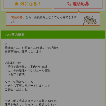
気になる！
電話応募
電話応募
なら、会員登録しなくても応募できます
よ！
お仕事の概要
／
看護師さん、お医者さんの“縁の下の力持ち”
医療事務のお仕事になります！
＼
▽具体的には…
・受付で患者様のご案内やお会計
・カルテの整理やスケジュール管理
・レセプト作成
など、知識がなくても
イチから丁寧にサポートしますので
ご安心くださいね！
一緒に働く先輩スタッフも多数いるので、
仕事を教えてもらったり、相談しやすい