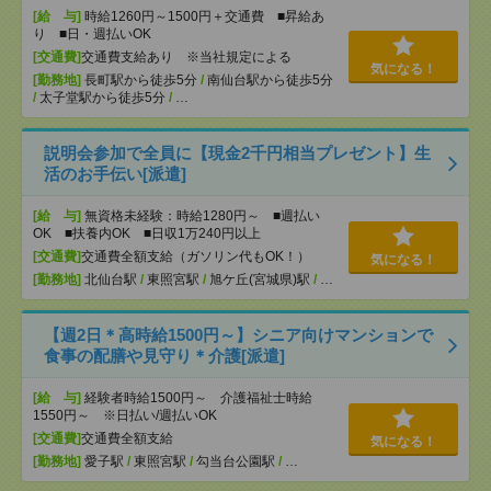
[給 与]
時給1260円～1500円＋交通費 ■昇給あ
り ■日・週払いOK
[交通費]
交通費支給あり ※当社規定による
気になる！
[勤務地]
長町駅から徒歩5分
/
南仙台駅から徒歩5分
/
太子堂駅から徒歩5分
/
…
説明会参加で全員に【現金2千円相当プレゼント】生
活のお手伝い[派遣]
[給 与]
無資格未経験：時給1280円～ ■週払い
OK ■扶養内OK ■日収1万240円以上
[交通費]
交通費全額支給（ガソリン代もOK！）
気になる！
[勤務地]
北仙台駅
/
東照宮駅
/
旭ケ丘(宮城県)駅
/
…
【週2日＊高時給1500円～】シニア向けマンションで
食事の配膳や見守り＊介護[派遣]
[給 与]
経験者時給1500円～ 介護福祉士時給
1550円～ ※日払い/週払いOK
[交通費]
交通費全額支給
気になる！
[勤務地]
愛子駅
/
東照宮駅
/
勾当台公園駅
/
…