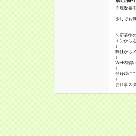
※履歴書不
少しでも
＼応募後
エンから
↓
弊社から
↓
WEB登録
↓
登録時に
↓
お仕事ス