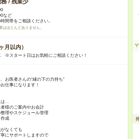
務 / 残業少
00
:00など
の時間帯をご相談ください。
業はほとんどありません。
ヶ月以内）
K ※スタート日はお気軽にご相談ください！
、お医者さんの“縁の下の力持ち”
のお仕事になります！
には…
患者様のご案内やお会計
の整理やスケジュール管理
ト作成
識がなくても
丁寧にサポートしますので