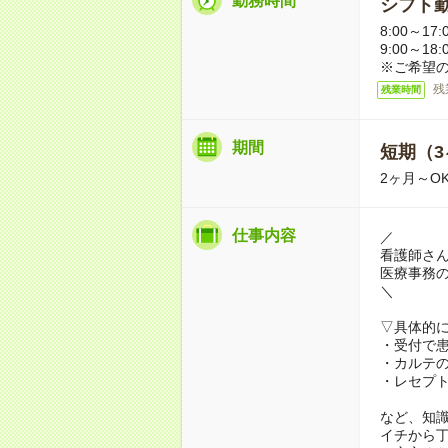
勤務時間
シフト勤
8:00～17:
9:00～18
※ご希望
残
残業時間
期間
短期（3
2ヶ月～O
仕事内容
／
看護師さん
医療事務
＼
▽具体的
・受付で
・カルテ
・レセプ
など、知
イチから