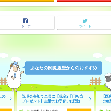
シェア
ツイート
あなたの閲覧履歴からのおすすめ
んの
説明会参加で全員に【現金2千円相当
【医
プレゼント】生活のお手伝い[派遣]
で備
[給 与]
無資格未経験：時給
[給 与]