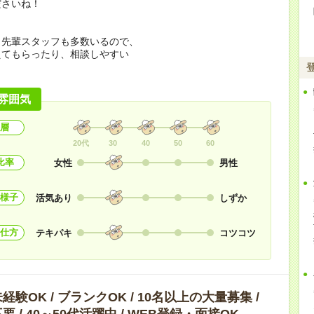
ださいね！
く先輩スタッフも多数いるので、
えてもらったり、相談しやすい
！
雰囲気
層
20代
30
40
50
60
比率
女性
男性
様子
活気あり
しずか
仕方
テキパキ
コツコツ
験OK / ブランクOK / 10名以上の大量募集 /
 / 40～50代活躍中 / WEB登録・面接OK