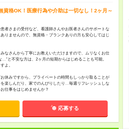
無資格OK！医療行為や介助は一切なし！2ヶ月～
や患者さまの受付など、看護師さんやお医者さんのサポートな
はありませんので、無資格・ブランクありの方も安心してはじ
、みなさんから丁寧にお教えいただけますので、ムリなくお仕
な…”と不安な方は、2ヶ月の短期からはじめることも可能。
ますよ。
ずお休みですから、プライベートの時間もしっかり取ることが
ーを楽しんだり、家でのんびりしたり…毎週リフレッシュしな
いお仕事をはじめませんか？
応募する