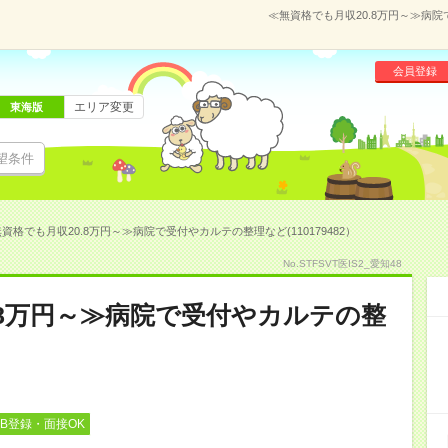
≪無資格でも月収20.8万円～≫病院
会員登録
エリア変更
東海版
望条件
資格でも月収20.8万円～≫病院で受付やカルテの整理など(110179482）
No.STFSVT医IS2_愛知48
.8万円～≫病院で受付やカルテの整
EB登録・面接OK