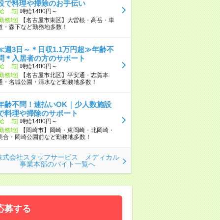
設で料理や掃除のお手伝い
[給 与]
時給1400円～
[勤務地]
【名古屋市東区】大曽根・高岳・車
道・森下など勤務地多数！
≪週3日～＊日収1.1万円超≫年齢不
問＊入居者の方のサポート
[給 与]
時給1400円～
[勤務地]
【名古屋市北区】平安通・志賀本
通・名城公園・清水など勤務地多数！
年齢不問！速払いOK｜少人数施設
で料理や掃除のサポート
[給 与]
時給1400円～
[勤務地]
【岡崎市】岡崎・東岡崎・北岡崎・
美合・岡崎公園前など勤務地多数！
株式会社スタッフサービス メディカル
事業本部のバイト一覧へ
応募する