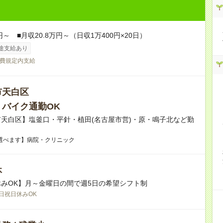
円～ ■月収20.8万円～（日収1万400円×20日）
途支給あり
費規定内支給
市天白区
・バイク通勤OK
天白区】塩釜口・平針・植田(名古屋市営)・原・鳴子北など勤
！
選べます】病院・クリニック
休
みOK】月～金曜日の間で週5日の希望シフト制
日祝日休みOK