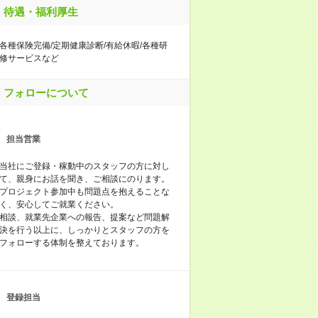
待遇・福利厚生
各種保険完備/定期健康診断/有給休暇/各種研
修サービスなど
フォローについて
担当営業
当社にご登録・稼動中のスタッフの方に対し
て、親身にお話を聞き、ご相談にのります。
プロジェクト参加中も問題点を抱えることな
く、安心してご就業ください。
相談、就業先企業への報告、提案など問題解
決を行う以上に、しっかりとスタッフの方を
フォローする体制を整えております。
登録担当