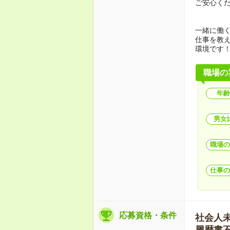
ご安心く
一緒に働
仕事を教
環境です
職場の
年齢
男女
職場の
仕事の
応募資格・条件
社会人未経
履歴書不要