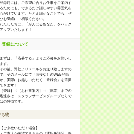
登録時には、ご希望に合うお仕事をご案内す
るためにも、できるだけ話しやすい雰囲気を
心がけています。たとえ細かなことでも、ぜ
ひお気軽にご相談ください。
わたしたちは、「がんばるあなた」をバック
アップいたします！
登録について
まずは、「応募する」よりご応募をお願いし
ます。
その後、弊社よりメールをお送り致しますの
で、そのメールにて「面接なしのWEB登録」
か、実際にお越しいただく「登録会」を選択
できます！
［登録］⇒［お仕事案内］⇒［就業］までの
迅速さは、スタッフサービスグループならで
はの特徴です。
持ち物
【ご来社いただく場合】
・ご本人が確認できるもの（運転免許証、保