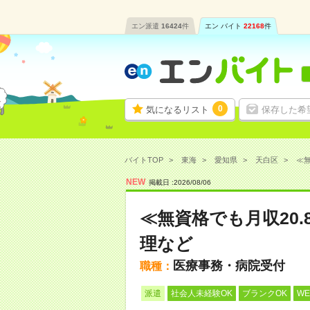
エン派遣
16424
件
エン バイト
22168
件
0
気になるリスト
保存した希
バイトTOP
東海
愛知県
天白区
≪無
NEW
掲載日 :
2026
/
08
/
06
≪無資格でも月収20
理など
医療事務・病院受付
職種：
派遣
社会人未経験OK
ブランクOK
W