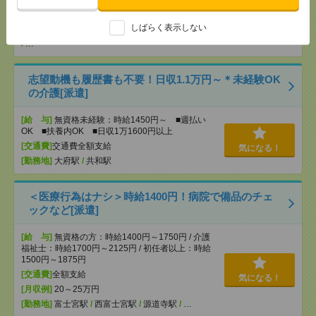
OK ■扶養内OK ■日収1万1600円以上
[交通費]
交通費全額支給
気になる！
しばらく表示しない
[勤務地]
名古屋大学駅
/
千種駅
/
東山公園(愛知県)駅
/
…
志望動機も履歴書も不要！日収1.1万円～＊未経験OK
の介護[派遣]
[給 与]
無資格未経験：時給1450円～ ■週払い
OK ■扶養内OK ■日収1万1600円以上
[交通費]
交通費全額支給
気になる！
[勤務地]
大府駅
/
共和駅
＜医療行為はナシ＞時給1400円！病院で備品のチェ
ックなど[派遣]
[給 与]
無資格の方：時給1400円～1750円 / 介護
福祉士：時給1700円～2125円 / 初任者以上：時給
1500円～1875円
[交通費]
全額支給
気になる！
[月収例]
20～25万円
[勤務地]
富士宮駅
/
西富士宮駅
/
源道寺駅
/
…