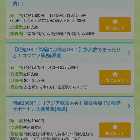
員）]
[給 与]
時給1500円 【月収例】時給1500円
×7.5H×月21日＋残業15Hの場合＝260,438円
[交通費]
全額支給
気になる！
[勤務地]
岳南原田駅から徒歩5分
/
吉原駅から車9分
【時短OK！気軽にお休みOK！】少人数でまったり
と！コツコツ事務[派遣]
[給 与]
時給1370円 月収例 219,200円
[交通費]
全額支給
[月収例]
20～25万円
気になる！
[勤務地]
富士駅から車13分
/
吉原駅から車15分
時給1900円！【アジア競技大会】競技会場での設営
サポート／大量募集[派遣]
[給 与]
時給1900円
[交通費]
交通費支給
気になる！
[勤務地]
瑞穂運動場東駅から徒歩7分
/
瑞穂運動場
西駅から徒歩10分
/
新瑞橋駅から徒歩10分