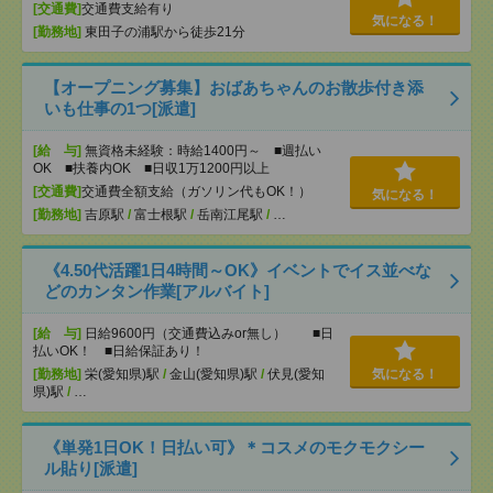
[交通費]
交通費支給有り
気になる！
[勤務地]
東田子の浦駅から徒歩21分
【オープニング募集】おばあちゃんのお散歩付き添
いも仕事の1つ[派遣]
[給 与]
無資格未経験：時給1400円～ ■週払い
OK ■扶養内OK ■日収1万1200円以上
[交通費]
交通費全額支給（ガソリン代もOK！）
気になる！
[勤務地]
吉原駅
/
富士根駅
/
岳南江尾駅
/
…
《4.50代活躍1日4時間～OK》イベントでイス並べな
どのカンタン作業[アルバイト]
[給 与]
日給9600円（交通費込みor無し） ■日
払いOK！ ■日給保証あり！
[勤務地]
栄(愛知県)駅
/
金山(愛知県)駅
/
伏見(愛知
気になる！
県)駅
/
…
《単発1日OK！日払い可》＊コスメのモクモクシー
ル貼り[派遣]