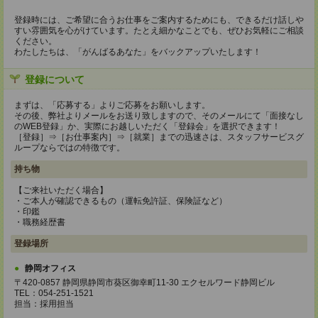
登録時には、ご希望に合うお仕事をご案内するためにも、できるだけ話しや
すい雰囲気を心がけています。たとえ細かなことでも、ぜひお気軽にご相談
ください。
わたしたちは、「がんばるあなた」をバックアップいたします！
登録について
まずは、「応募する」よりご応募をお願いします。
その後、弊社よりメールをお送り致しますので、そのメールにて「面接なし
のWEB登録」か、実際にお越しいただく「登録会」を選択できます！
［登録］⇒［お仕事案内］⇒［就業］までの迅速さは、スタッフサービスグ
ループならではの特徴です。
持ち物
【ご来社いただく場合】
・ご本人が確認できるもの（運転免許証、保険証など）
・印鑑
・職務経歴書
登録場所
静岡オフィス
〒420-0857 静岡県静岡市葵区御幸町11-30 エクセルワード静岡ビル
TEL：054-251-1521
担当：採用担当