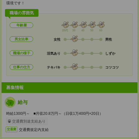
環境です！
職場の雰囲気
年齢層
20代
30
40
50
60
男女比率
女性
男性
職場の様子
活気あり
しずか
仕事の仕方
テキパキ
コツコツ
募集情報
給与
時給1300円～ ■月収20.8万円～（日収1万400円×20日）
交通費別途支給あり
交通費規定内支給
交通費