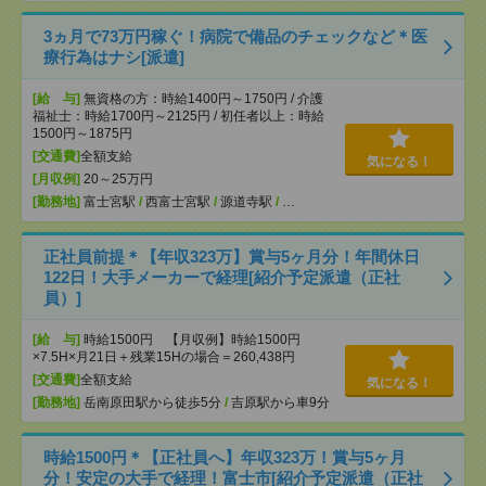
3ヵ月で73万円稼ぐ！病院で備品のチェックなど＊医
療行為はナシ[派遣]
[給 与]
無資格の方：時給1400円～1750円 / 介護
福祉士：時給1700円～2125円 / 初任者以上：時給
1500円～1875円
[交通費]
全額支給
気になる！
[月収例]
20～25万円
[勤務地]
富士宮駅
/
西富士宮駅
/
源道寺駅
/
…
正社員前提＊【年収323万】賞与5ヶ月分！年間休日
122日！大手メーカーで経理[紹介予定派遣（正社
員）]
[給 与]
時給1500円 【月収例】時給1500円
×7.5H×月21日＋残業15Hの場合＝260,438円
[交通費]
全額支給
気になる！
[勤務地]
岳南原田駅から徒歩5分
/
吉原駅から車9分
時給1500円＊【正社員へ】年収323万！賞与5ヶ月
分！安定の大手で経理！富士市[紹介予定派遣（正社