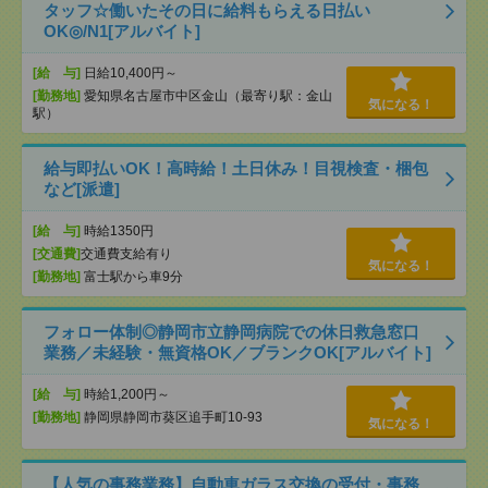
タッフ☆働いたその日に給料もらえる日払い
OK◎/N1[アルバイト]
[給 与]
日給10,400円～
[勤務地]
愛知県名古屋市中区金山（最寄り駅：金山
気になる！
駅）
給与即払いOK！高時給！土日休み！目視検査・梱包
など[派遣]
[給 与]
時給1350円
[交通費]
交通費支給有り
気になる！
[勤務地]
富士駅から車9分
フォロー体制◎静岡市立静岡病院での休日救急窓口
業務／未経験・無資格OK／ブランクOK[アルバイト]
[給 与]
時給1,200円～
[勤務地]
静岡県静岡市葵区追手町10-93
気になる！
【人気の事務業務】自動車ガラス交換の受付・事務