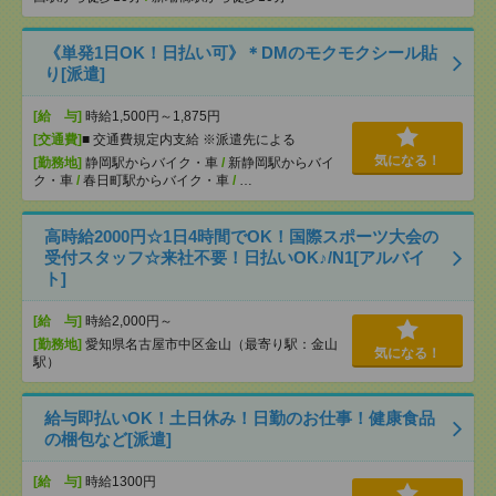
《単発1日OK！日払い可》＊DMのモクモクシール貼
り[派遣]
[給 与]
時給1,500円～1,875円
[交通費]
■ 交通費規定内支給 ※派遣先による
気になる！
[勤務地]
静岡駅からバイク・車
/
新静岡駅からバイ
ク・車
/
春日町駅からバイク・車
/
…
高時給2000円☆1日4時間でOK！国際スポーツ大会の
受付スタッフ☆来社不要！日払いOK♪/N1[アルバイ
ト]
[給 与]
時給2,000円～
[勤務地]
愛知県名古屋市中区金山（最寄り駅：金山
気になる！
駅）
給与即払いOK！土日休み！日勤のお仕事！健康食品
の梱包など[派遣]
[給 与]
時給1300円