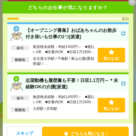
×
どちらのお仕事が気になりますか？
気になる！
電話応募
1
/10
【オープニング募集】おばあちゃんのお散歩
付き添いも仕事の1つ[派遣]
メール
LINE
で送る
で送る
無資格未経験：時給1450円～ ■週払
給与
いOK ■扶養内OK ■日収1万1600円
以上
名古屋大学駅 / 千種駅 / 東山公園(愛知
気になる!
シェア
ツイート
ブックマーク
勤務地
県)駅 / …
志望動機も履歴書も不要！日収1.1万円～＊未
あなたの閲覧履歴からの
経験OKの介護[派遣]
おすすめ
無資格未経験：時給1450円～ ■週払
給与
いOK ■扶養内OK ■日収1万1600円
以上
大府駅 / 共和駅
気になる!
勤務地
【オープニング募集】おばあちゃんのお散歩付き添
いも仕事の1つ[派遣]
[給 与]
無資格未経験：時給1450円～ ■週払い
スキップ
どちらも気になる！