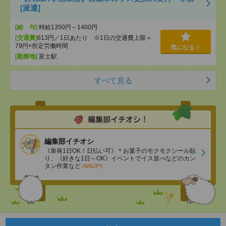
[派遣]
[給 与]
時給1350円～1400円
[交通費]
613円／1日あたり ※1日の交通費上限＝
79円×所定労働時間
気になる！
[勤務地]
富士駅
すべて見る
編集部イチオシ
《単発1日OK！日払い可》＊お菓子のモクモクシール貼
り、《好きな1日～OK》イベントでイス並べなどのカン
タン作業など
(8/6UP!)