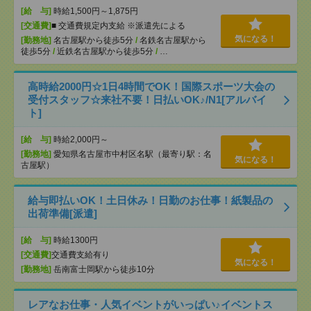
[給 与]
時給1,500円～1,875円
[交通費]
■ 交通費規定内支給 ※派遣先による
気になる！
[勤務地]
名古屋駅から徒歩5分
/
名鉄名古屋駅から
徒歩5分
/
近鉄名古屋駅から徒歩5分
/
…
高時給2000円☆1日4時間でOK！国際スポーツ大会の
受付スタッフ☆来社不要！日払いOK♪/N1[アルバイ
ト]
[給 与]
時給2,000円～
[勤務地]
愛知県名古屋市中村区名駅（最寄り駅：名
気になる！
古屋駅）
給与即払いOK！土日休み！日勤のお仕事！紙製品の
出荷準備[派遣]
[給 与]
時給1300円
[交通費]
交通費支給有り
気になる！
[勤務地]
岳南富士岡駅から徒歩10分
レアなお仕事・人気イベントがいっぱい♪イベントス