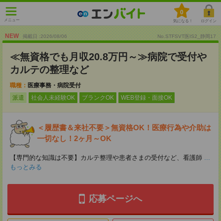
0
メニュー
気になる！
ログイン
NEW
掲載日 :2026
/
08
/
06
No.STFSVT医IS2_静岡17
≪無資格でも月収20.8万円～≫病院で受付や
カルテの整理など
職種：
医療事務・病院受付
派遣
社会人未経験OK
ブランクOK
WEB登録・面接OK
＜履歴書＆来社不要＞無資格OK！医療行為や介助は
一切なし！2ヶ月～OK
【専門的な知識は不要】カルテ整理や患者さまの受付など、看護師
...
もっとみる
応募ページへ