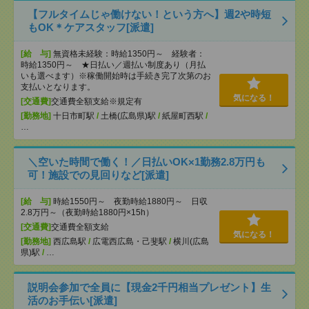
【フルタイムじゃ働けない！という方へ】週2や時短
もOK＊ケアスタッフ[派遣]
[給 与]
無資格未経験：時給1350円～ 経験者：
時給1350円～ ★日払い／週払い制度あり（月払
いも選べます）※稼働開始時は手続き完了次第のお
支払いとなります。
気になる！
[交通費]
交通費全額支給※規定有
[勤務地]
十日市町駅
/
土橋(広島県)駅
/
紙屋町西駅
/
…
＼空いた時間で働く！／日払いOK×1勤務2.8万円も
可！施設での見回りなど[派遣]
[給 与]
時給1550円～ 夜勤時給1880円～ 日収
2.8万円～（夜勤時給1880円×15h）
[交通費]
交通費全額支給
気になる！
[勤務地]
西広島駅
/
広電西広島・己斐駅
/
横川(広島
県)駅
/
…
説明会参加で全員に【現金2千円相当プレゼント】生
活のお手伝い[派遣]