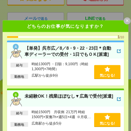
メール
LINE
で送る
で送る
×
どちらのお仕事が気になりますか？
1
/10
シェア
ツイート
ブックマーク
【単発】呉市広／8／8・9・22・23日＊自動
車ディーラーでの受付・1日でもＯＫ[派遣]
あなたの閲覧履歴からの
時給1300円 ・日額：9,100円（時給
給与
おすすめ
1,300円×7時間）
広駅から徒歩9分
気になる!
勤務地
【単発】呉市広／8／8・9・22・23日＊自動車ディー
未経験OK！残業ほぼなし▼広島で受付[派遣]
ラーでの受付・1日でもＯＫ[派遣]
[給 与]
時給1300円 ・日額：9,100円（時給1,300
時給1500円 月収例 21万円 時給
円×7時間）
給与
1500円×実働7h×週5日×4週 ※月収例
[交通費]
・自転車通勤可 ・車通勤可(駐車場無料)
気になる！
を保証するものではありません。※給
広島駅から徒歩5分
気になる!
勤務地
[勤務地]
広駅から徒歩9分
与即受取りサービス利用可（利用条件