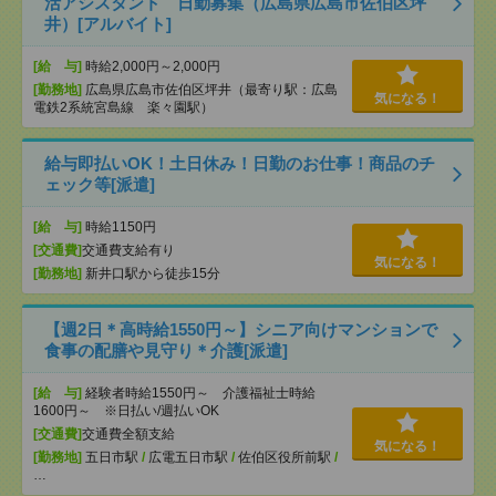
活アシスタント 日勤募集（広島県広島市佐伯区坪
井）[アルバイト]
[給 与]
時給2,000円～2,000円
[勤務地]
広島県広島市佐伯区坪井（最寄り駅：広島
気になる！
電鉄2系統宮島線 楽々園駅）
給与即払いOK！土日休み！日勤のお仕事！商品のチ
ェック等[派遣]
[給 与]
時給1150円
[交通費]
交通費支給有り
気になる！
[勤務地]
新井口駅から徒歩15分
【週2日＊高時給1550円～】シニア向けマンションで
食事の配膳や見守り＊介護[派遣]
[給 与]
経験者時給1550円～ 介護福祉士時給
1600円～ ※日払い/週払いOK
[交通費]
交通費全額支給
気になる！
[勤務地]
五日市駅
/
広電五日市駅
/
佐伯区役所前駅
/
…