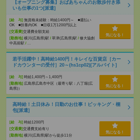
【オープニング募集】おばあちゃんのお散歩付き添
いも仕事の1つ[派遣]
[給 与]
無資格未経験：時給1400円～ ■週払い
OK ■扶養内OK ■日収1万1200円以上
[交通費]
交通費全額支給
気になる！
[勤務地]
横川(広島県)駅
/
草津(広島県)駅
/
修大協創
中高前駅
/
…
若手活躍中！高時給1400円！キレイな百貨店［カー
ドカウンターの受付］20～(hs1cp02)[アルバイト]
[給 与]
時給1,400円～1,400円
[勤務地]
広島県広島市中区（最寄り駅：八丁堀(広
気になる！
島県)）
高時給！土日休み！日勤のお仕事！ピッキング・梱
包[派遣]
[給 与]
時給1200円
[交通費]
交通費支給有り
気になる！
[勤務地]
横川(広島県)駅から徒歩11分