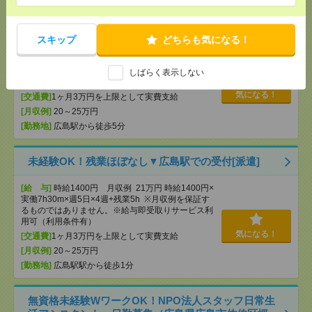
有）
未経験OK！残業ほぼなし▼広島で受付[派遣]
スキップ
どちらも気になる！
[給 与]
時給1500円 月収例 21万円 時給1500円×
実働7h×週5日×4週 ※月収例を保証するものではあ
りません。※給与即受取りサービス利用可（利用条
しばらく表示しない
件有）
気になる！
[交通費]
1ヶ月3万円を上限として実費支給
[月収例]
20～25万円
[勤務地]
広島駅から徒歩5分
未経験OK！残業ほぼなし▼広島駅での受付[派遣]
[給 与]
時給1400円 月収例 21万円 時給1400円×
実働7h30m×週5日×4週+残業5h ※月収例を保証す
るものではありません。※給与即受取りサービス利
用可（利用条件有）
気になる！
[交通費]
1ヶ月3万円を上限として実費支給
[月収例]
20～25万円
[勤務地]
広島駅駅から徒歩1分
無資格未経験WワークOK！NPO法人スタッフ日常生