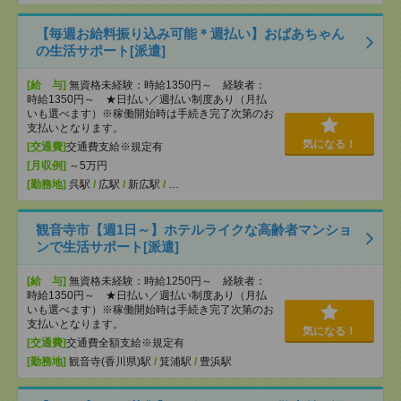
【毎週お給料振り込み可能＊週払い】おばあちゃん
の生活サポート[派遣]
[給 与]
無資格未経験：時給1350円～ 経験者：
時給1350円～ ★日払い／週払い制度あり（月払
いも選べます）※稼働開始時は手続き完了次第のお
支払いとなります。
気になる！
[交通費]
交通費支給※規定有
[月収例]
～5万円
[勤務地]
呉駅
/
広駅
/
新広駅
/
…
観音寺市【週1日～】ホテルライクな高齢者マンショ
ンで生活サポート[派遣]
[給 与]
無資格未経験：時給1250円～ 経験者：
時給1350円～ ★日払い／週払い制度あり（月払
いも選べます）※稼働開始時は手続き完了次第のお
支払いとなります。
気になる！
[交通費]
交通費全額支給※規定有
[勤務地]
観音寺(香川県)駅
/
箕浦駅
/
豊浜駅