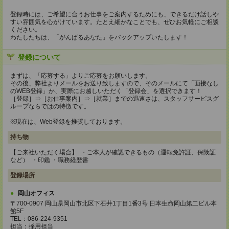
登録時には、ご希望に合うお仕事をご案内するためにも、できるだけ話しや
すい雰囲気を心がけています。たとえ細かなことでも、ぜひお気軽にご相談
ください。
わたしたちは、「がんばるあなた」をバックアップいたします！
登録について
まずは、「応募する」よりご応募をお願いします。
その後、弊社よりメールをお送り致しますので、そのメールにて「面接なし
のWEB登録」か、実際にお越しいただく「登録会」を選択できます！
［登録］⇒［お仕事案内］⇒［就業］までの迅速さは、スタッフサービスグ
ループならではの特徴です。
※現在は、Web登録を推奨しております。
持ち物
【ご来社いただく場合】 ・ご本人が確認できるもの（運転免許証、保険証
など） ・印鑑 ・職務経歴書
登録場所
岡山オフィス
〒700-0907 岡山県岡山市北区下石井1丁目1番3号 日本生命岡山第二ビル本
館5F
TEL：086-224-9351
担当：採用担当