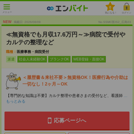
0
メニュー
気になる！
ログイン
NEW
掲載日 :2026
/
08
/
09
No.SSMC医IS2_広島03
≪無資格でも月収17.6万円～≫病院で受付や
カルテの整理など
職種：
医療事務・病院受付
派遣
社会人未経験OK
ブランクOK
WEB登録・面接OK
＜履歴書＆来社不要＞無資格OK！医療行為や介助は
一切なし！2ヶ月～OK
【専門的な知識は不要】カルテ整理や患者さまの受付など、看護師
...
もっとみる
応募ページへ