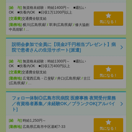
[給 与]
無資格未経験：時給1400円～ ■週払い
OK ■扶養内OK ■日収1万1200円以上
[交通費]
交通費全額支給
気になる！
[勤務地]
横川(広島県)駅
/
草津(広島県)駅
/
修大協創
中高前駅
/
…
説明会参加で全員に【現金2千円相当プレゼント】病
院で患者さんの生活サポート[派遣]
[給 与]
無資格未経験：時給1300円～ ■週払い
OK ■扶養内OK ■日収1万400円以上
[交通費]
交通費全額支給
気になる！
[勤務地]
広電西広島・己斐駅
/
井口(広島県)駅
/
古江
(広島県)駅
/
…
フォロー体制◎広島市民病院 医療事務 夜間受付業務
／有資格者募集／未経験OK／ブランクOK[アルバイ
ト]
[給 与]
時給1,250円～
[勤務地]
広島県広島市中区基町7-33
気になる！