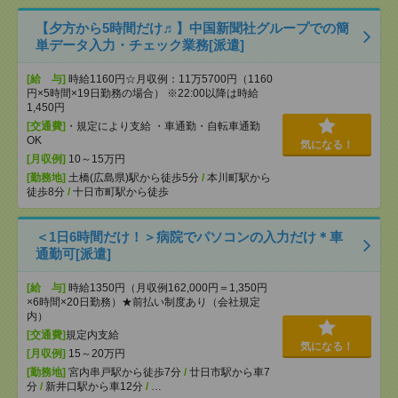
【夕方から5時間だけ♬】中国新聞社グループでの簡
単データ入力・チェック業務[派遣]
[給 与]
時給1160円☆月収例：11万5700円（1160
円×5時間×19日勤務の場合） ※22:00以降は時給
1,450円
[交通費]
・規定により支給 ・車通勤・自転車通勤
OK
気になる！
[月収例]
10～15万円
[勤務地]
土橋(広島県)駅から徒歩5分
/
本川町駅から
徒歩8分
/
十日市町駅から徒歩
＜1日6時間だけ！＞病院でパソコンの入力だけ＊車
通勤可[派遣]
[給 与]
時給1350円（月収例162,000円＝1,350円
×6時間×20日勤務）★前払い制度あり（会社規定
内）
[交通費]
規定内支給
気になる！
[月収例]
15～20万円
[勤務地]
宮内串戸駅から徒歩7分
/
廿日市駅から車7
分
/
新井口駅から車12分
/
…