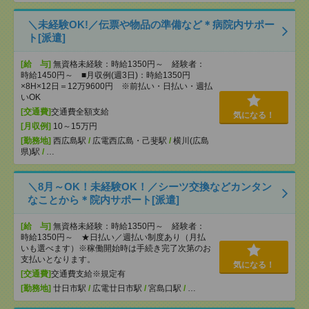
＼未経験OK!／伝票や物品の準備など＊病院内サポー
ト[派遣]
[給 与]
無資格未経験：時給1350円～ 経験者：
時給1450円～ ■月収例(週3日)：時給1350円
×8H×12日＝12万9600円 ※前払い・日払い・週払
いOK
[交通費]
交通費全額支給
気になる！
[月収例]
10～15万円
[勤務地]
西広島駅
/
広電西広島・己斐駅
/
横川(広島
県)駅
/
…
＼8月～OK！未経験OK！／シーツ交換などカンタン
なことから＊院内サポート[派遣]
[給 与]
無資格未経験：時給1350円～ 経験者：
時給1350円～ ★日払い／週払い制度あり（月払
いも選べます）※稼働開始時は手続き完了次第のお
支払いとなります。
気になる！
[交通費]
交通費支給※規定有
[勤務地]
廿日市駅
/
広電廿日市駅
/
宮島口駅
/
…