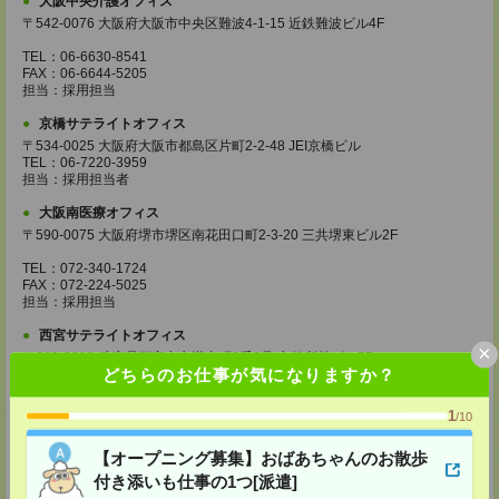
大阪中央介護オフィス
〒542-0076 大阪府大阪市中央区難波4-1-15 近鉄難波ビル4F
TEL：06-6630-8541
FAX：06-6644-5205
担当：採用担当
京橋サテライトオフィス
〒534-0025 大阪府大阪市都島区片町2-2-48 JEI京橋ビル
TEL：06-7220-3959
担当：採用担当者
大阪南医療オフィス
〒590-0075 大阪府堺市堺区南花田口町2-3-20 三共堺東ビル2F
TEL：072-340-1724
FAX：072-224-5025
担当：採用担当
西宮サテライトオフィス
×
〒662-0918 兵庫県西宮市六湛寺町9番8号 市役所前ビル5F
どちらのお仕事が気になりますか？
TEL：0798-38-5901
FAX：0798-38-5905
1
/10
担当：採用担当
【オープニング募集】おばあちゃんのお散歩
和歌山サテライトオフィス
付き添いも仕事の1つ[派遣]
〒640-8154 和歌山県和歌山市六番丁5 和歌山六番丁801ビル5F