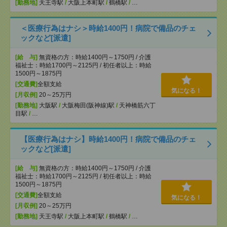
[勤務地]
天王寺駅
/
大阪上本町駅
/
鶴橋駅
/
…
＜医療行為はナシ＞時給1400円！病院で備品のチェ
ックなど[派遣]
[給 与]
無資格の方：時給1400円～1750円 / 介護
福祉士：時給1700円～2125円 / 初任者以上：時給
1500円～1875円
[交通費]
全額支給
気になる！
[月収例]
20～25万円
[勤務地]
大阪駅
/
大阪梅田(阪神線)駅
/
天神橋筋六丁
目駅
/
…
【医療行為はナシ】時給1400円！病院で備品のチェ
ックなど[派遣]
[給 与]
無資格の方：時給1400円～1750円 / 介護
福祉士：時給1700円～2125円 / 初任者以上：時給
1500円～1875円
[交通費]
全額支給
気になる！
[月収例]
20～25万円
[勤務地]
天王寺駅
/
大阪上本町駅
/
鶴橋駅
/
…