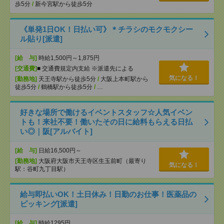
歩5分
/
新今宮駅から徒歩5分
《単発1日OK！日払い可》＊チラシのモクモクシー
ル貼り[派遣]
[給 与]
時給1,500円～1,875円
[交通費]
■ 交通費規定内支給 ※派遣先による
気になる！
[勤務地]
天王寺駅から徒歩5分
/
大阪上本町駅から
徒歩5分
/
鶴橋駅から徒歩5分
/
…
好きな場所で働けるイベントスタッフ☆人気イベン
トも！来社不要！働いたその日に給料もらえる日払
い◎｜阪[アルバイト]
[給 与]
日給16,500円～
[勤務地]
大阪府大阪市天王寺区生玉前町（最寄り
気になる！
駅：谷町九丁目駅）
給与即払いOK！土日休み！日勤のお仕事！医薬品の
ピッキング[派遣]
[給 与]
時給1295円