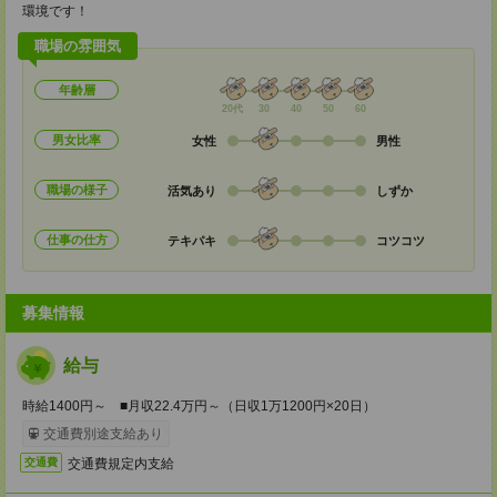
環境です！
職場の雰囲気
年齢層
20代
30
40
50
60
男女比率
女性
男性
職場の様子
活気あり
しずか
仕事の仕方
テキパキ
コツコツ
募集情報
給与
時給1400円～ ■月収22.4万円～（日収1万1200円×20日）
交通費別途支給あり
交通費規定内支給
交通費