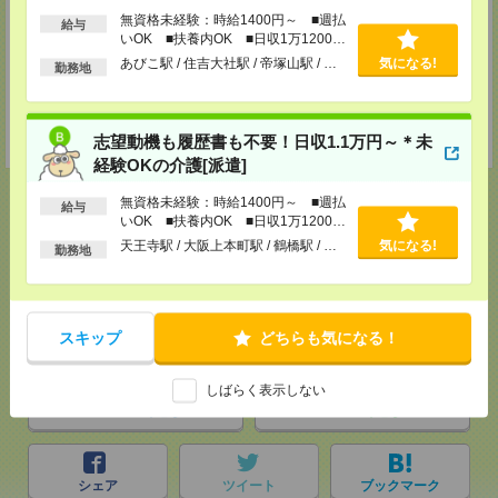
TEL：073-436-9765
無資格未経験：時給1400円～ ■週払
給与
FAX：073-423-8405
いOK ■扶養内OK ■日収1万1200円
担当：採用担当
以上
あびこ駅 / 住吉大社駅 / 帝塚山駅 / …
気になる!
勤務地
神戸介護オフィス・神戸医療オフィス
兵庫県神戸市中央区小野柄通4-1-22 アーバンエース三宮ビル9F
TEL：078-222-8435
担当：採用担当
志望動機も履歴書も不要！日収1.1万円～＊未
経験OKの介護[派遣]
無資格未経験：時給1400円～ ■週払
給与
いOK ■扶養内OK ■日収1万1200円
以上
天王寺駅 / 大阪上本町駅 / 鶴橋駅 / …
気になる!
勤務地
応募ページへ
気になる！
電話応募
スキップ
どちらも気になる！
しばらく表示しない
メール
LINE
で送る
で送る
シェア
ツイート
ブックマーク