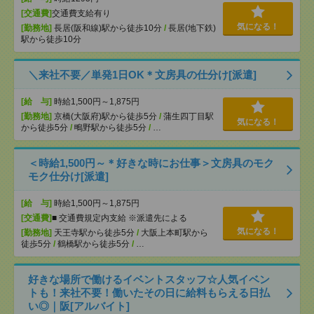
[交通費]
交通費支給有り
気になる！
[勤務地]
長居(阪和線)駅から徒歩10分
/
長居(地下鉄)
駅から徒歩10分
＼来社不要／単発1日OK＊文房具の仕分け[派遣]
[給 与]
時給1,500円～1,875円
[勤務地]
京橋(大阪府)駅から徒歩5分
/
蒲生四丁目駅
気になる！
から徒歩5分
/
鴫野駅から徒歩5分
/
…
＜時給1,500円～＊好きな時にお仕事＞文房具のモク
モク仕分け[派遣]
[給 与]
時給1,500円～1,875円
[交通費]
■ 交通費規定内支給 ※派遣先による
気になる！
[勤務地]
天王寺駅から徒歩5分
/
大阪上本町駅から
徒歩5分
/
鶴橋駅から徒歩5分
/
…
好きな場所で働けるイベントスタッフ☆人気イベン
トも！来社不要！働いたその日に給料もらえる日払
い◎｜阪[アルバイト]