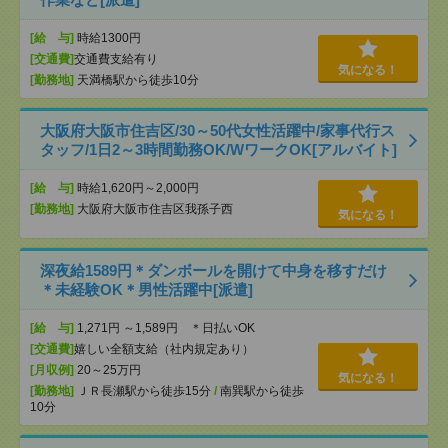
[給 与]
時給1300円
[交通費]
交通費支給有り
気になる！
[勤務地]
天満橋駅から徒歩10分
大阪府大阪市住吉区/30～50代女性活躍中/家事代行ス
タッフ/1日2～3時間勤務OK/WワークOK[アルバイト]
[給 与]
時給1,620円～2,000円
[勤務地]
大阪府大阪市住吉区我孫子西
気になる！
深夜給1589円＊ダンボールを開けて中身を移すだけ
＊未経験OK＊男性活躍中[派遣]
[給 与]
1,271円 ～1,589円 ＊日払いOK
[交通費]
嬉しい全額支給（社内規定あり）
[月収例]
20～25万円
気になる！
[勤務地]
ＪＲ長瀬駅から徒歩15分
/
南巽駅から徒歩
10分