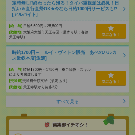
定時無し⁉終わったら帰る！タイパ重視派は必見！日
払い＆直行直帰OK★今なら日給1000円サービスも⁉
[アルバイト]
[給 与]
日給6,500円～25,500円
[勤務地]
大阪府大阪市天王寺区（最寄り駅：各線
気になる！
天王寺駅）
時給1700円～ ルイ・ヴィトン販売 あべのハルカ
ス近鉄本店[派遣]
[給 与]
時給1700円～1750円 ※ご経験・スキル
により考慮致します
[交通費]
交通費全額支給（規定あり）
気になる！
[勤務地]
天王寺駅から徒歩3分
すべて見る