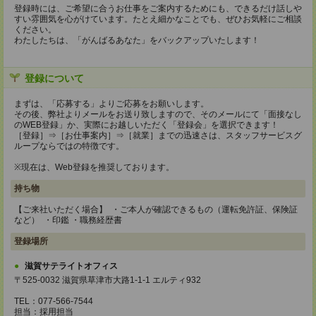
登録時には、ご希望に合うお仕事をご案内するためにも、できるだけ話しや
すい雰囲気を心がけています。たとえ細かなことでも、ぜひお気軽にご相談
ください。
わたしたちは、「がんばるあなた」をバックアップいたします！
登録について
まずは、「応募する」よりご応募をお願いします。
その後、弊社よりメールをお送り致しますので、そのメールにて「面接なし
のWEB登録」か、実際にお越しいただく「登録会」を選択できます！
［登録］⇒［お仕事案内］⇒［就業］までの迅速さは、スタッフサービスグ
ループならではの特徴です。
※現在は、Web登録を推奨しております。
持ち物
【ご来社いただく場合】 ・ご本人が確認できるもの（運転免許証、保険証
など） ・印鑑 ・職務経歴書
登録場所
滋賀サテライトオフィス
〒525-0032 滋賀県草津市大路1-1-1 エルティ932
TEL：077-566-7544
担当：採用担当