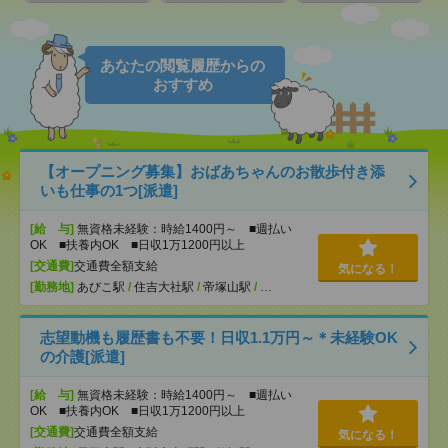
あなたの閲覧履歴からの
おすすめ
【オープニング募集】おばあちゃんのお散歩付き添
いも仕事の1つ[派遣]
[給 与]
無資格未経験：時給1400円～ ■週払い
OK ■扶養内OK ■日収1万1200円以上
[交通費]
交通費全額支給
気になる！
[勤務地]
あびこ駅
/
住吉大社駅
/
帝塚山駅
/
…
志望動機も履歴書も不要！日収1.1万円～＊未経験OK
の介護[派遣]
[給 与]
無資格未経験：時給1400円～ ■週払い
OK ■扶養内OK ■日収1万1200円以上
[交通費]
交通費全額支給
気になる！