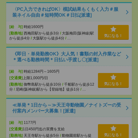
〈PC入力できればOK〉模試結果もくもく入力＃服
装ネイル自由＃短時間OK＃日払[派遣]
[給 与]
時給1600円
[勤務地]
西梅田駅から徒歩3分
/
大阪梅田(阪神線)駅
気になる！
から徒歩4分
/
大阪駅から徒歩4分
/
…
《即日・単発勤務OK》大人気！書類の封入作業など
＊選べる勤務時間＊日払い手渡し〇[派遣]
[給 与]
時給1284円～1605円
[交通費]
上限1,000円/日
気になる！
[勤務地]
御幣島駅から徒歩10分
/
千船駅から徒歩12
分
/
尼崎(阪神線)駅から【登録地】徒歩1分
/
…
≪単発＊1日から～≫天王寺動物園／ナイトズーの受
付案内メンバー大募集！[派遣]
[給 与]
1177円
[交通費]
1日450円迄の実費を支給
気になる！
[勤務地]
天王寺駅から徒歩5分
/
動物園前駅から徒