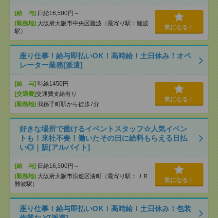
[給 与]
日給16,500円～
[勤務地]
大阪府大阪市中央区難波（最寄り駅：難波
気になる！
駅）
座り仕事！給与即払いOK！高時給！土日休み！オペ
レーター業務[派遣]
[給 与]
時給1450円
[交通費]
交通費支給有り
気になる！
[勤務地]
我孫子町駅から徒歩7分
好きな場所で働けるイベントスタッフ☆人気イベン
トも！来社不要！働いたその日に給料もらえる日払
い◎｜阪[アルバイト]
[給 与]
日給16,500円～
[勤務地]
大阪府大阪市浪速区湊町（最寄り駅：ＪＲ
気になる！
難波駅）
座り仕事！給与即払いOK！高時給！土日休み！包装
作業など[派遣]