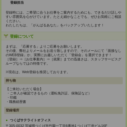
登録担当
登録時には、ご希望に合うお仕事をご案内するためにも、できるだけ話しや
すい雰囲気を心がけています。たとえ細かなことでも、ぜひお気軽にご相談
ください。
わたしたちは、「がんばるあなた」をバックアップいたします！
登録について
まずは、「応募する」よりご応募をお願いします。
その後、弊社よりメールをお送り致しますので、そのメールにて「面接なし
のWEB登録」か、実際にお越しいただく「登録会」を選択できます！
［登録］⇒［お仕事案内］⇒［就業］までの迅速さは、スタッフサービスグ
ループならではの特徴です。
※現在は、Web登録を推奨しております。
持ち物
【ご来社いただく場合】
・ご本人が確認できるもの（運転免許証、保険証など）
・印鑑
・職務経歴書
登録場所
つくばサテライトオフィス
〒305-0032 茨城県つくば市竹園一丁目6番地1 つくば三井ビル16F