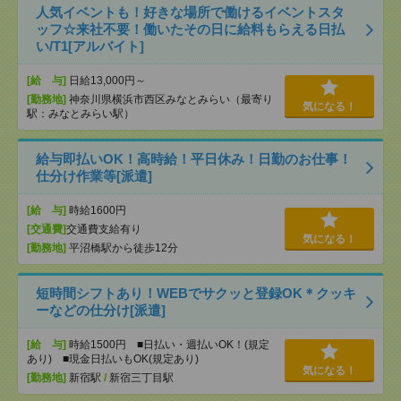
人気イベントも！好きな場所で働けるイベントスタ
ッフ☆来社不要！働いたその日に給料もらえる日払
い/T1[アルバイト]
[給 与]
日給13,000円～
[勤務地]
神奈川県横浜市西区みなとみらい（最寄り
気になる！
駅：みなとみらい駅）
給与即払いOK！高時給！平日休み！日勤のお仕事！
仕分け作業等[派遣]
[給 与]
時給1600円
[交通費]
交通費支給有り
気になる！
[勤務地]
平沼橋駅から徒歩12分
短時間シフトあり！WEBでサクッと登録OK＊クッキ
ーなどの仕分け[派遣]
[給 与]
時給1500円 ■日払い・週払いOK！(規定
あり) ■現金日払いもOK(規定あり)
気になる！
[勤務地]
新宿駅
/
新宿三丁目駅