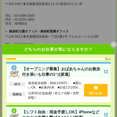
〒163-1507 東京都新宿区新宿3-11-10 新宿311ビル 3F
TEL：03-5369-1640
FAX：03-3226-1805
担当：採用担当
錦糸町介護オフィス・錦糸町医療オフィス
〒130-0013 東京都墨田区錦糸一丁目2番1号 アルカセントラル18F
×
TEL：03-5637-1151
FAX：03-5637-1388
どちらのお仕事が気になりますか？
担当：採用担当
1
/10
西東京医療オフィス
〒180-0004 東京都武蔵野市吉祥寺本町1丁目14番5号 吉祥寺本町ビル5F
【オープニング募集】おばあちゃんのお散歩
TEL：0422-23-0901
付き添いも仕事の1つ[派遣]
FAX：0422-23-0905
担当：採用担当
無資格未経験：時給1500円～ ■週払
給与
いOK ■扶養内OK ■日収1万2000円
町田介護オフィス
以上
弘明寺(京急線)駅 / 井土ケ谷駅 / 吉野
気になる!
〒194-0022 東京都町田市森野1丁目36番14号 ビオレ町田ビル3F
勤務地
町駅 / …
TEL：042-728-3021
FAX：042-728-3025
担当：採用担当
【シフト自由・現金手渡しOK】iPhoneなど