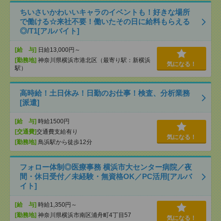
ちいさいかわいいキャラのイベントも！好きな場所
で働ける☆来社不要！働いたその日に給料もらえる
◎/T1[アルバイト]
[給 与]
日給13,000円～
[勤務地]
神奈川県横浜市港北区（最寄り駅：新横浜
気になる！
駅）
高時給！土日休み！日勤のお仕事！検査、分析業務
[派遣]
[給 与]
時給1500円
[交通費]
交通費支給有り
気になる！
[勤務地]
鳥浜駅から徒歩12分
フォロー体制◎医療事務 横浜市大センター病院／夜
間・休日受付／未経験・無資格OK／PC活用[アルバ
イト]
[給 与]
時給1,350円～
[勤務地]
神奈川県横浜市南区浦舟町4丁目57
気になる！