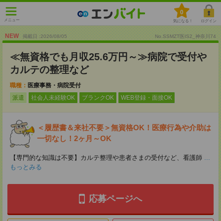
0
メニュー
気になる！
ログイン
NEW
掲載日 :2026
/
08
/
05
No.SSMZT医IS2_神奈川74
≪無資格でも月収25.6万円～≫病院で受付や
カルテの整理など
職種：
医療事務・病院受付
派遣
社会人未経験OK
ブランクOK
WEB登録・面接OK
＜履歴書＆来社不要＞無資格OK！医療行為や介助は
一切なし！2ヶ月～OK
【専門的な知識は不要】カルテ整理や患者さまの受付など、看護師
...
もっとみる
応募ページへ