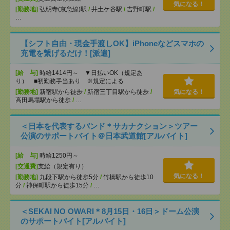
気になる！
[勤務地]
弘明寺(京急線)駅
/
井土ケ谷駅
/
吉野町駅
/
…
【シフト自由・現金手渡しOK】iPhoneなどスマホの
充電を繋げるだけ！[派遣]
[給 与]
時給1414円～ ▼日払いOK（規定あ
り） ■初勤務手当あり ※規定による
[勤務地]
新宿駅から徒歩
/
新宿三丁目駅から徒歩
/
気になる！
高田馬場駅から徒歩
/
…
＜日本を代表するバンド＊サカナクション＞ツアー
公演のサポートバイト＠日本武道館[アルバイト]
[給 与]
時給1250円～
[交通費]
支給（規定有り）
気になる！
[勤務地]
九段下駅から徒歩5分
/
竹橋駅から徒歩10
分
/
神保町駅から徒歩15分
/
…
＜SEKAI NO OWARI＊8月15日・16日＞ドーム公演
のサポートバイト[アルバイト]