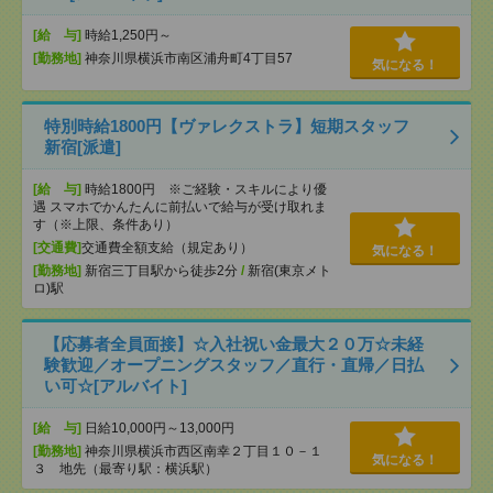
[給 与]
時給1,250円～
[勤務地]
神奈川県横浜市南区浦舟町4丁目57
気になる！
特別時給1800円【ヴァレクストラ】短期スタッフ
新宿[派遣]
[給 与]
時給1800円 ※ご経験・スキルにより優
遇 スマホでかんたんに前払いで給与が受け取れま
す（※上限、条件あり）
[交通費]
交通費全額支給（規定あり）
気になる！
[勤務地]
新宿三丁目駅から徒歩2分
/
新宿(東京メト
ロ)駅
【応募者全員面接】☆入社祝い金最大２０万☆未経
験歓迎／オープニングスタッフ／直行・直帰／日払
い可☆[アルバイト]
[給 与]
日給10,000円～13,000円
[勤務地]
神奈川県横浜市西区南幸２丁目１０－１
気になる！
３ 地先（最寄り駅：横浜駅）