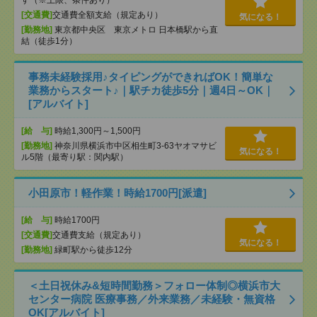
す（※上限、条件あり）
[交通費]
交通費全額支給（規定あり）
気になる！
[勤務地]
東京都中央区 東京メトロ 日本橋駅から直
結（徒歩1分）
事務未経験採用♪タイピングができればOK！簡単な
業務からスタート♪｜駅チカ徒歩5分｜週4日～OK｜
[アルバイト]
[給 与]
時給1,300円～1,500円
[勤務地]
神奈川県横浜市中区相生町3-63ヤオマサビ
気になる！
ル5階（最寄り駅：関内駅）
小田原市！軽作業！時給1700円[派遣]
[給 与]
時給1700円
[交通費]
交通費支給（規定あり）
気になる！
[勤務地]
緑町駅から徒歩12分
＜土日祝休み&短時間勤務＞フォロー体制◎横浜市大
センター病院 医療事務／外来業務／未経験・無資格
OK[アルバイト]