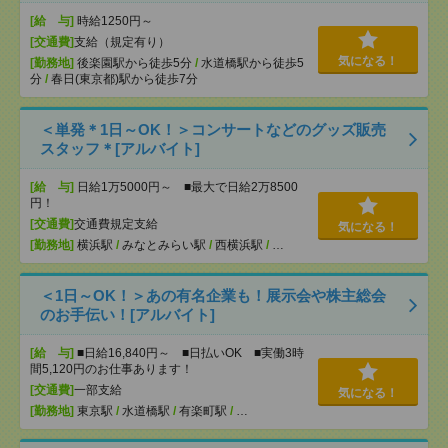
[給 与]
時給1250円～
[交通費]
支給（規定有り）
気になる！
[勤務地]
後楽園駅から徒歩5分
/
水道橋駅から徒歩5
分
/
春日(東京都)駅から徒歩7分
＜単発＊1日～OK！＞コンサートなどのグッズ販売
スタッフ＊[アルバイト]
[給 与]
日給1万5000円～ ■最大で日給2万8500
円！
[交通費]
交通費規定支給
気になる！
[勤務地]
横浜駅
/
みなとみらい駅
/
西横浜駅
/
…
＜1日～OK！＞あの有名企業も！展示会や株主総会
のお手伝い！[アルバイト]
[給 与]
■日給16,840円～ ■日払いOK ■実働3時
間5,120円のお仕事あります！
[交通費]
一部支給
気になる！
[勤務地]
東京駅
/
水道橋駅
/
有楽町駅
/
…