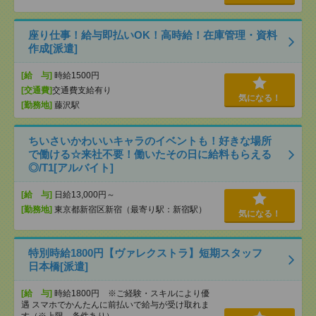
座り仕事！給与即払いOK！高時給！在庫管理・資料
作成[派遣]
[給 与]
時給1500円
[交通費]
交通費支給有り
気になる！
[勤務地]
藤沢駅
ちいさいかわいいキャラのイベントも！好きな場所
で働ける☆来社不要！働いたその日に給料もらえる
◎/T1[アルバイト]
[給 与]
日給13,000円～
[勤務地]
東京都新宿区新宿（最寄り駅：新宿駅）
気になる！
特別時給1800円【ヴァレクストラ】短期スタッフ
日本橋[派遣]
[給 与]
時給1800円 ※ご経験・スキルにより優
遇 スマホでかんたんに前払いで給与が受け取れま