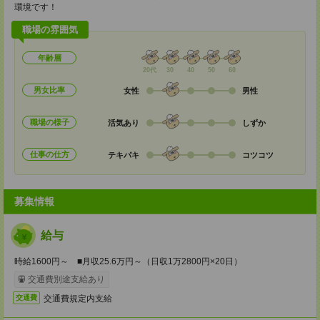
環境です！
職場の雰囲気
年齢層
20代
30
40
50
60
男女比率
女性
男性
職場の様子
活気あり
しずか
仕事の仕方
テキパキ
コツコツ
募集情報
給与
時給1600円～ ■月収25.6万円～（日収1万2800円×20日）
交通費別途支給あり
交通費規定内支給
交通費