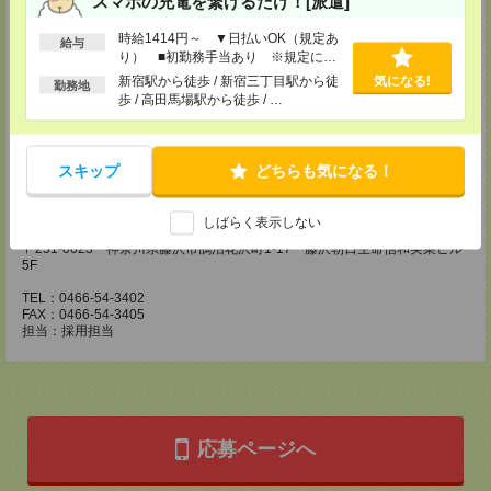
スマホの充電を繋げるだけ！[派遣]
川崎医療オフィス・横浜医療オフィス
〒210-0007 神奈川県川崎市川崎区駅前本町3-1 NMF川崎東口ビル7F
時給1414円～ ▼日払いOK（規定あ
TEL：044-233-3501
給与
り） ■初勤務手当あり ※規定によ
FAX：044-233-4305
担当：採用担当者
る
新宿駅から徒歩 / 新宿三丁目駅から徒
気になる!
勤務地
歩 / 高田馬場駅から徒歩 / …
横浜介護オフィス
〒221-0835 神奈川県横浜市神奈川区鶴屋町2-23-2 TSプラザビルディング
5F
TEL：045-320-1901
スキップ
どちらも気になる！
FAX：044-233-4305
担当：採用担当者
しばらく表示しない
神奈川医療オフィス
〒251-0023 神奈川県藤沢市鵠沼花沢町1-17 藤沢朝日生命信和実業ビル
5F
TEL：0466-54-3402
FAX：0466-54-3405
担当：採用担当
応募ページへ