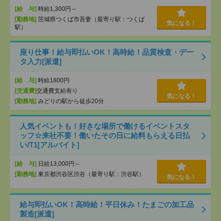
[給 与]
時給1,300円～
[勤務地]
茨城県つくば市吾妻（最寄り駅：つくば
気になる！
駅）
座り仕事！給与即払いOK！高時給！品質検査・デー
タ入力[派遣]
[給 与]
時給1800円
[交通費]
交通費支給有り
気になる！
[勤務地]
みどりの駅から徒歩20分
人気イベントも！好きな場所で働けるイベントスタ
ッフ☆来社不要！働いたその日に給料もらえる日払
い/T1[アルバイト]
[給 与]
日給13,000円～
[勤務地]
東京都渋谷区渋谷（最寄り駅：渋谷駅）
気になる！
給与即払いOK！高時給！平日休み！たまごの加工品
製造[派遣]