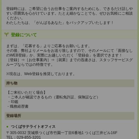
登録時には、ご希望に合うお仕事をご案内するためにも、できるだけ話しや
すい雰囲気を心がけています。たとえ細かなことでも、ぜひお気軽にご相談
ください。
わたしたちは、「がんばるあなた」をバックアップいたします！
登録について
まずは、「応募する」よりご応募をお願いします。
その後、弊社よりメールをお送り致しますので、そのメールにて「面接なし
のWEB登録」か、実際にお越しいただく「登録会」を選択できます！
［登録］⇒［お仕事案内］⇒［就業］までの迅速さは、スタッフサービスグ
ループならではの特徴です。
※現在は、Web登録を推奨しております。
持ち物
【ご来社いただく場合】
・ご本人が確認できるもの（運転免許証、保険証など）
・印鑑
・職務経歴書
登録場所
つくばサテライトオフィス
〒305-0032 茨城県つくば市竹園一丁目6番地1 つくば三井ビル16F
TEL：029-855-3201