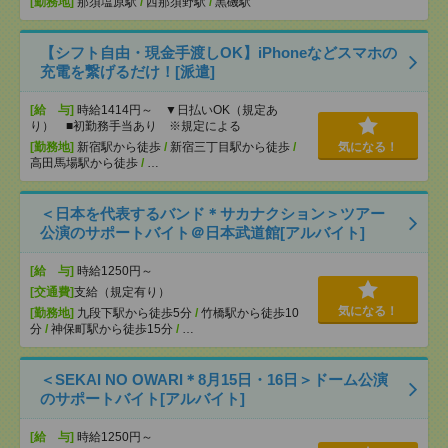
[勤務地]
那須塩原駅
/
西那須野駅
/
黒磯駅
【シフト自由・現金手渡しOK】iPhoneなどスマホの
充電を繋げるだけ！[派遣]
[給 与]
時給1414円～ ▼日払いOK（規定あ
り） ■初勤務手当あり ※規定による
[勤務地]
新宿駅から徒歩
/
新宿三丁目駅から徒歩
/
気になる！
高田馬場駅から徒歩
/
…
＜日本を代表するバンド＊サカナクション＞ツアー
公演のサポートバイト＠日本武道館[アルバイト]
[給 与]
時給1250円～
[交通費]
支給（規定有り）
気になる！
[勤務地]
九段下駅から徒歩5分
/
竹橋駅から徒歩10
分
/
神保町駅から徒歩15分
/
…
＜SEKAI NO OWARI＊8月15日・16日＞ドーム公演
のサポートバイト[アルバイト]
[給 与]
時給1250円～