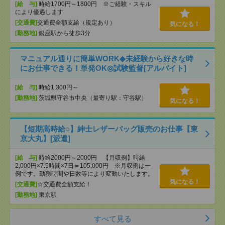
[給 与]
時給1700円～1800円 ※ご経験・スキル
により優遇します
[交通費]
交通費全額支給（規定あり）
気になる！
[勤務地]
銀座駅から徒歩3分
マニュアル通りに簡単WORK◆未経験から好きな時
にお仕事できる！単発OK◎試験監督[アルバイト]
[給 与]
時給1,300円～
[勤務地]
茨城県守谷市中央（最寄り駅：守谷駅）
気になる！
【短期高時給○】紳士レザーバッグ販売のお仕事【東
京大丸】[派遣]
[給 与]
時給2000円～2000円 【月収例】時給
2,000円×7.5時間×7日＝105,000円 ※月収例は一
例です。勤務時間や日数等により変動いたします。
気になる！
[交通費]
☆交通費全額支給！
[勤務地]
東京駅
すべて見る