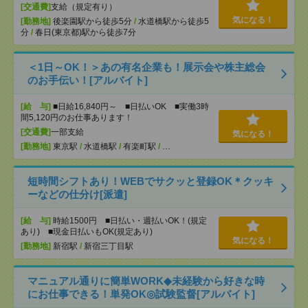
[交通費]
支給（規定有り）
気になる！
[勤務地]
後楽園駅から徒歩5分
/
水道橋駅から徒歩5
分
/
春日(東京都)駅から徒歩7分
＜1日～OK！＞あの有名企業も！展示会や株主総会
のお手伝い！[アルバイト]
[給 与]
■日給16,840円～ ■日払いOK ■実働3時
間5,120円のお仕事あります！
[交通費]
一部支給
気になる！
[勤務地]
東京駅
/
水道橋駅
/
有楽町駅
/
…
短時間シフトあり！WEBでサクッと登録OK＊クッキ
ーなどの仕分け[派遣]
[給 与]
時給1500円 ■日払い・週払いOK！(規定
あり) ■現金日払いもOK(規定あり)
気になる！
[勤務地]
新宿駅
/
新宿三丁目駅
マニュアル通りに簡単WORK◆未経験から好きな時
にお仕事できる！単発OK◎試験監督[アルバイト]