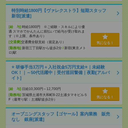
特別時給1800円【ヴァレクストラ】短期スタッフ
新宿[派遣]
[給 与]
時給1800円 ※ご経験・スキルにより優
遇 スマホでかんたんに前払いで給与が受け取れま
す（※上限、条件あり）
[交通費]
交通費全額支給（規定あり）
気になる！
[勤務地]
新宿三丁目駅から徒歩2分
/
新宿(東京メト
ロ)駅
⭐ 研修手当3万円＋入社祝金5万円支給⭐｜未経験
OK！｜～50代活躍中｜受付巡回警備｜夜勤[アルバ
イト]
[給 与]
日給10,300円～12,700円
[勤務地]
茨城県土浦市大和町8-22土浦タマキビル５
気になる！
F（最寄り駅：土浦駅徒歩2分）
オープニングスタッフ【ゴヤール】案内業務 販売
なし 銀座[派遣]