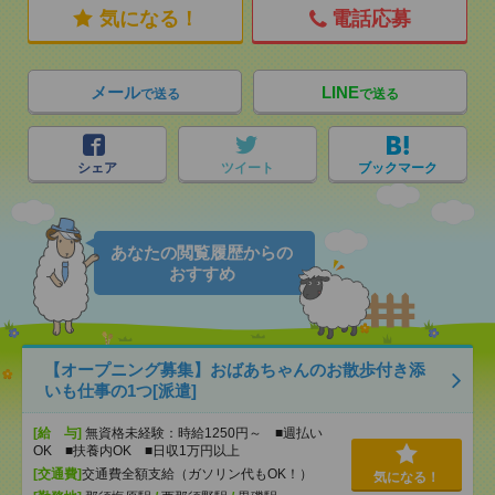
気になる！
電話応募
メール
LINE
で送る
で送る
シェア
ツイート
ブックマーク
あなたの閲覧履歴からの
おすすめ
【オープニング募集】おばあちゃんのお散歩付き添
いも仕事の1つ[派遣]
[給 与]
無資格未経験：時給1250円～ ■週払い
OK ■扶養内OK ■日収1万円以上
[交通費]
交通費全額支給（ガソリン代もOK！）
気になる！