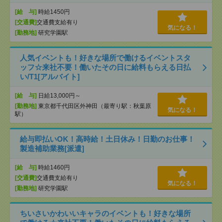
[給 与]
時給1450円
[交通費]
交通費支給有り
気になる！
[勤務地]
研究学園駅
人気イベントも！好きな場所で働けるイベントスタ
ッフ☆来社不要！働いたその日に給料もらえる日払
い/T1[アルバイト]
[給 与]
日給13,000円～
[勤務地]
東京都千代田区外神田（最寄り駅：秋葉原
気になる！
駅）
給与即払いOK！高時給！土日休み！日勤のお仕事！
製造補助業務[派遣]
[給 与]
時給1460円
[交通費]
交通費支給有り
気になる！
[勤務地]
研究学園駅
ちいさいかわいいキャラのイベントも！好きな場所