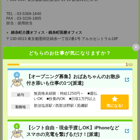
TEL：03-5369-1640
FAX：03-3226-1805
担当：採用担当
錦糸町介護オフィス・錦糸町医療オフィス
〒130-0013 東京都墨田区錦糸一丁目2番1号 アルカセントラル18F
×
TEL：03-5637-1151
どちらのお仕事が気になりますか？
FAX：03-5637-1388
担当：採用担当
1
/10
西東京医療オフィス
〒180-0004 東京都武蔵野市吉祥寺本町1丁目14番5号 吉祥寺本町ビル5F
【オープニング募集】おばあちゃんのお散歩
付き添いも仕事の1つ[派遣]
TEL：0422-23-0901
FAX：0422-23-0905
担当：採用担当
無資格未経験：時給1250円～ ■週払
給与
いOK ■扶養内OK ■日収1万円以上
町田介護オフィス
那須塩原駅 / 西那須野駅 / 黒磯駅
気になる!
勤務地
〒194-0022 東京都町田市森野1丁目36番14号 ビオレ町田ビル3F
TEL：042-728-3021
FAX：042-728-3025
担当：採用担当
【シフト自由・現金手渡しOK】iPhoneなど
スマホの充電を繋げるだけ！[派遣]
川崎医療オフィス・横浜医療オフィス