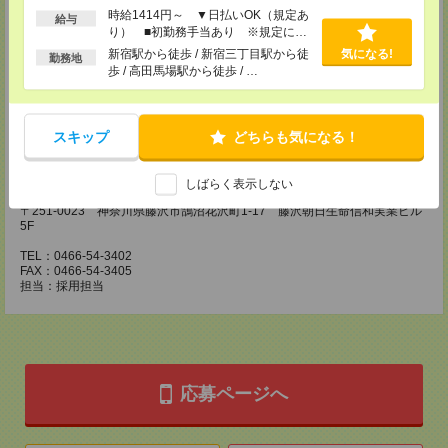
〒210-0007 神奈川県川崎市川崎区駅前本町3-1 NMF川崎東口ビル7F
時給1414円～ ▼日払いOK（規定あ
給与
TEL：044-233-3501
り） ■初勤務手当あり ※規定によ
FAX：044-233-4305
る
担当：採用担当者
新宿駅から徒歩 / 新宿三丁目駅から徒
気になる!
勤務地
歩 / 高田馬場駅から徒歩 / …
横浜介護オフィス
〒221-0835 神奈川県横浜市神奈川区鶴屋町2-23-2 TSプラザビルディング
5F
TEL：045-320-1901
スキップ
どちらも気になる！
FAX：044-233-4305
担当：採用担当者
しばらく表示しない
神奈川医療オフィス
〒251-0023 神奈川県藤沢市鵠沼花沢町1-17 藤沢朝日生命信和実業ビル
5F
TEL：0466-54-3402
FAX：0466-54-3405
担当：採用担当
応募ページへ