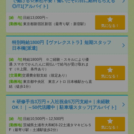
で働ける☆来社不要！働いたその日に給料もらえる
◎/T1[アルバイト]
[給 与]
日給13,000円～
[勤務地]
東京都新宿区新宿（最寄り駅：新宿駅）
気になる！
特別時給1800円【ヴァレクストラ】短期スタッフ
日本橋[派遣]
[給 与]
時給1800円 ※ご経験・スキルにより優
遇 スマホでかんたんに前払いで給与が受け取れま
す（※上限、条件あり）
[交通費]
交通費全額支給（規定あり）
気になる！
[勤務地]
東京都中央区 東京メトロ 日本橋駅から直
結（徒歩1分）
⭐ 研修手当3万円＋入社祝金5万円支給⭐｜未経験
OK！｜～50代活躍中｜駐車場スタッフ[アルバイト]
[給 与]
日給10,500円～12,500円
[勤務地]
茨城県土浦市大和町8-22土浦タマキビル５
気になる！
F（最寄り駅：土浦駅徒歩2分）