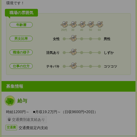
環境です！
職場の雰囲気
年齢層
20代
30
40
50
60
男女比率
女性
男性
職場の様子
活気あり
しずか
仕事の仕方
テキパキ
コツコツ
募集情報
給与
時給1200円～ ■月収19.2万円～（日収9600円×20日）
交通費別途支給あり
交通費規定内支給
交通費