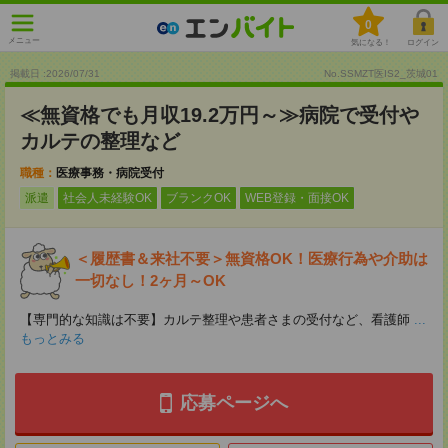
0
メニュー
気になる！
ログイン
掲載日 :2026
/
07
/
31
No.SSMZT医IS2_茨城01
≪無資格でも月収19.2万円～≫病院で受付や
カルテの整理など
職種：
医療事務・病院受付
派遣
社会人未経験OK
ブランクOK
WEB登録・面接OK
＜履歴書＆来社不要＞無資格OK！医療行為や介助は
一切なし！2ヶ月～OK
【専門的な知識は不要】カルテ整理や患者さまの受付など、看護師
...
もっとみる
応募ページへ