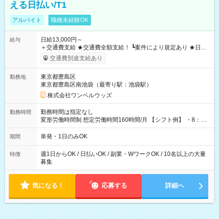
える日払い/T1
アルバイト
職種未経験OK
日給13,000円～
給与
＋交通費支給 ★交通費全額支給！ ┗案件により規定あり ★日払
いOK！（規定あり） ┗働いたその日に現金GET♪ お仕事後はコ
交通費別途支給あり
ンビニATMから 日払い分を引き落とせます！ 【試用期間】試
用期間なし
東京都豊島区
勤務地
東京都豊島区南池袋（最寄り駅：池袋駅）
株式会社ワンベルウッズ
勤務時間は指定なし
勤務時間
変形労働時間制 想定労働時間160時間/月 【シフト例】 ・8：00
～21：00
単発・1日のみOK
期間
週1日からOK / 日払いOK / 副業・WワークOK / 10名以上の大量
特徴
募集
気になる！
応募する
詳細へ