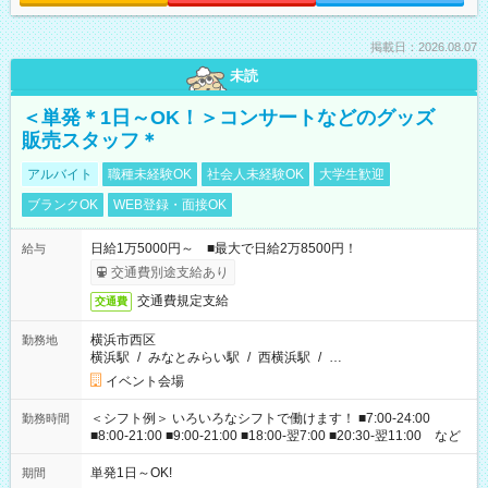
掲載日：2026.08.07
未読
＜単発＊1日～OK！＞コンサートなどのグッズ
販売スタッフ＊
アルバイト
職種未経験OK
社会人未経験OK
大学生歓迎
ブランクOK
WEB登録・面接OK
日給1万5000円～ ■最大で日給2万8500円！
給与
交通費別途支給あり
交通費規定支給
交通費
横浜市西区
勤務地
横浜駅
/
みなとみらい駅
/
西横浜駅
/
…
イベント会場
＜シフト例＞ いろいろなシフトで働けます！ ■7:00-24:00
勤務時間
■8:00-21:00 ■9:00-21:00 ■18:00-翌7:00 ■20:30-翌11:00 など
単発1日～OK!
期間