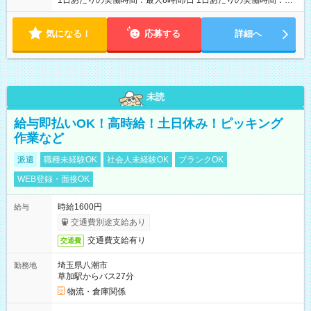
1日あたりの実働時間：最大8時間/日 1日あたりの実働時間：
7~8時間 シフト例 ・10時00分～18時00分 ・10時00分～19時00
分
気になる！
応募する
詳細へ
未読
給与即払いOK！高時給！土日休み！ピッキング
作業など
派遣
職種未経験OK
社会人未経験OK
ブランクOK
WEB登録・面接OK
時給1600円
給与
交通費別途支給あり
交通費支給有り
交通費
埼玉県八潮市
勤務地
草加駅からバス27分
物流・倉庫関係