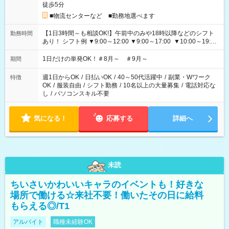
徒歩5分
■物流センターなど ■勤務地選べます
【1日3時間～も相談OK!】午前中のみや18時以降などのシフト
勤務時間
あり！ シフト例 ▼9:00～12:00 ▼9:00～17:00 ▼10:00～19:00
▼18:00～21:00
1日だけの単発OK！＃8月～ ＃9月～
期間
週1日からOK
/
日払いOK
/
40～50代活躍中
/
副業・Wワーク
特徴
OK
/
服装自由
/
シフト勤務
/
10名以上の大量募集
/
電話対応な
し
/
パソコンスキル不要
気になる！
応募する
詳細へ
未読
ちいさいかわいいキャラのイベントも！好きな
場所で働ける☆来社不要！働いたその日に給料
もらえる◎/T1
アルバイト
職種未経験OK