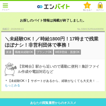
0
メニュー
気になる！
ログイン
お探しのバイト情報は掲載が終了しました。
掲載日 :2026
/
06
/
13
No.SSKCS2504406958
＼未経験OK！／時給1800円！17時まで残業
ほぼナシ！非営利団体で事務！
派遣
職種未経験OK
ブランクOK
WEB登録・面接OK
【宮崎台】駅から近いので通勤に便利！集計ファイ
ル作成や電話対応など
＊【未経験OK！】サポートがあるから、経験がなくても大丈夫！
...
もっとみる
あなたの閲覧履歴からのオススメ