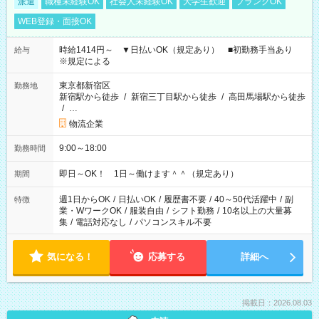
派遣
職種未経験OK
社会人未経験OK
大学生歓迎
ブランクOK
WEB登録・面接OK
時給1414円～ ▼日払いOK（規定あり） ■初勤務手当あり
給与
※規定による
東京都新宿区
勤務地
新宿駅から徒歩
/
新宿三丁目駅から徒歩
/
高田馬場駅から徒歩
/
…
物流企業
9:00～18:00
勤務時間
即日～OK！ 1日～働けます＾＾（規定あり）
期間
週1日からOK
/
日払いOK
/
履歴書不要
/
40～50代活躍中
/
副
特徴
業・WワークOK
/
服装自由
/
シフト勤務
/
10名以上の大量募
集
/
電話対応なし
/
パソコンスキル不要
気になる！
応募する
詳細へ
掲載日：2026.08.03