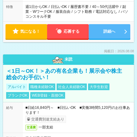
週1日からOK
/
日払いOK
/
履歴書不要
/
40～50代活躍中
/
副
特徴
業・WワークOK
/
服装自由
/
シフト勤務
/
電話対応なし
/
パソ
コンスキル不要
気になる！
応募する
詳細へ
掲載日：2026.08.08
未読
＜1日～OK！＞あの有名企業も！展示会や株主
総会のお手伝い！
アルバイト
職種未経験OK
社会人未経験OK
大学生歓迎
ブランクOK
WEB登録・面接OK
■日給16,840円～ ■日払いOK ■実働3時間5,120円のお仕事あ
給与
ります！
交通費別途支給あり
一部支給
交通費