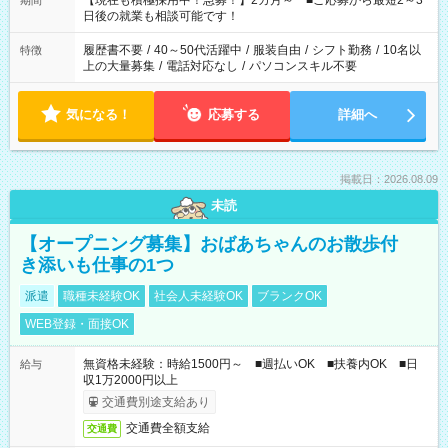
【現在も積極採用中！急募！】2カ月～ ■ご応募から最短2～3
期間
の方へ 今ご覧のお仕事で希望する勤務時間と、もう1つのお仕事
日後の就業も相談可能です！
の勤務時間。 合計で週40時間を超える場合は応募できません。
履歴書不要
/
40～50代活躍中
/
服装自由
/
シフト勤務
/
10名以
特徴
上の大量募集
/
電話対応なし
/
パソコンスキル不要
気になる！
応募する
詳細へ
掲載日：2026.08.09
未読
【オープニング募集】おばあちゃんのお散歩付
き添いも仕事の1つ
派遣
職種未経験OK
社会人未経験OK
ブランクOK
WEB登録・面接OK
無資格未経験：時給1500円～ ■週払いOK ■扶養内OK ■日
給与
収1万2000円以上
交通費別途支給あり
交通費全額支給
交通費