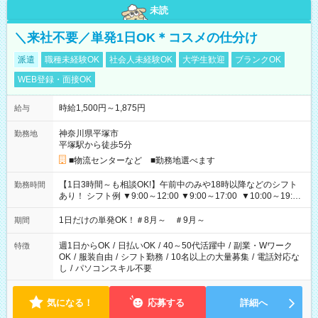
未読
＼来社不要／単発1日OK＊コスメの仕分け
派遣
職種未経験OK
社会人未経験OK
大学生歓迎
ブランクOK
WEB登録・面接OK
時給1,500円～1,875円
給与
神奈川県平塚市
勤務地
平塚駅から徒歩5分
■物流センターなど ■勤務地選べます
【1日3時間～も相談OK!】午前中のみや18時以降などのシフト
勤務時間
あり！ シフト例 ▼9:00～12:00 ▼9:00～17:00 ▼10:00～19:00
▼18:00～21:00
1日だけの単発OK！＃8月～ ＃9月～
期間
週1日からOK
/
日払いOK
/
40～50代活躍中
/
副業・Wワーク
特徴
OK
/
服装自由
/
シフト勤務
/
10名以上の大量募集
/
電話対応な
し
/
パソコンスキル不要
気になる！
応募する
詳細へ