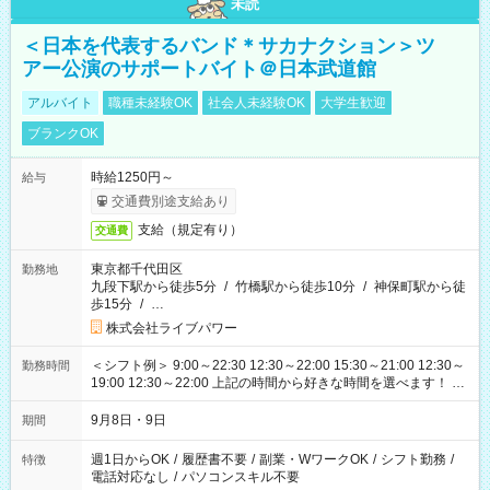
未読
＜日本を代表するバンド＊サカナクション＞ツ
アー公演のサポートバイト＠日本武道館
アルバイト
職種未経験OK
社会人未経験OK
大学生歓迎
ブランクOK
時給1250円～
給与
交通費別途支給あり
支給（規定有り）
交通費
東京都千代田区
勤務地
九段下駅から徒歩5分
/
竹橋駅から徒歩10分
/
神保町駅から徒
歩15分
/
…
株式会社ライブパワー
＜シフト例＞ 9:00～22:30 12:30～22:00 15:30～21:00 12:30～
勤務時間
19:00 12:30～22:00 上記の時間から好きな時間を選べます！ ※
時間は変更となる可能性があります
9月8日・9日
期間
週1日からOK
/
履歴書不要
/
副業・WワークOK
/
シフト勤務
/
特徴
電話対応なし
/
パソコンスキル不要