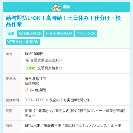
未読
給与即払いOK！高時給！土日休み！仕分け・検
品作業
派遣
職種未経験OK
社会人未経験OK
ブランクOK
WEB登録・面接OK
時給1600円
給与
交通費別途支給あり
交通費支給有り
交通費
埼玉県越谷市
勤務地
新越谷駅
その他製造
8:00～17:00 ※表記のうち実働8時間です。
勤務時間
長期【ご応募から1週間以内(最短2日目)のスピード就業が可能】
期間
即日～
日払いOK
/
履歴書不要
/
電話対応なし
/
パソコンスキル不要
特徴