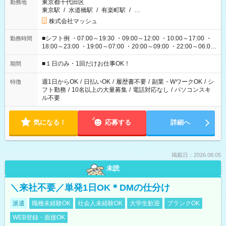
東京都千代田区
勤務地
東京駅
/
水道橋駅
/
有楽町駅
/
…
株式会社マッシュ
■シフト例 ・07:00～19:30 ・09:00～12:00 ・10:00～17:00 ・
勤務時間
18:00～23:00 ・19:00～07:00 ・20:00～09:00 ・22:00～06:00
etc ★最短で3時間で5,120円のお仕事から 15時間で2万円近く稼
げるお仕事も！ ご希望のお時間に合わせてご紹介！ ※シフトは
■１日のみ・1回だけお仕事OK！
期間
現場によって異なります。 ※勿論、休憩時間はあるのでご安心
ください！
週1日からOK
/
日払いOK
/
履歴書不要
/
副業・WワークOK
/
シ
特徴
フト勤務
/
10名以上の大量募集
/
電話対応なし
/
パソコンスキ
ル不要
気になる！
応募する
詳細へ
掲載日：2026.08.05
未読
＼来社不要／単発1日OK＊DMの仕分け
派遣
職種未経験OK
社会人未経験OK
大学生歓迎
ブランクOK
WEB登録・面接OK