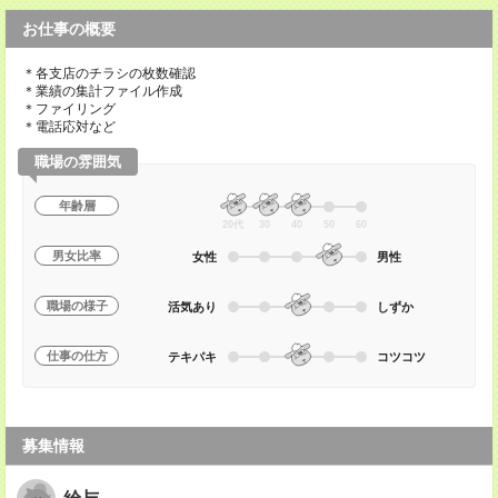
お仕事の概要
＊各支店のチラシの枚数確認
＊業績の集計ファイル作成
＊ファイリング
＊電話応対など
職場の雰囲気
年齢層
20代
30
40
50
60
男女比率
女性
男性
職場の様子
活気あり
しずか
仕事の仕方
テキパキ
コツコツ
募集情報