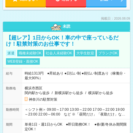
掲載日：2026.08.09
未読
【超レア】1日からOK！車の中で座っているだ
け！駐禁対策のお仕事です！
派遣
職種未経験OK
社会人未経験OK
大学生歓迎
ブランクOK
WEB登録・面接OK
時給1313円 ●昇給あり ●日払い制 ●前払い制度あり（稼働分・
給与
最大90%）
横浜市西区
勤務地
関内駅から徒歩
/
新横浜駅から徒歩
/
横浜駅から徒歩
神奈川の駐禁対策
＜シフト例＞ 09:00～17:00 13:00～22:00 17:00～22:00 19:00
勤務時間
～23:00 22:00～06:00 など ※「昼間だけ」「夜勤だけ」など
の希望OK
単発1日・週1日からOK ●即日勤務OK！ ●春/夏/冬休み期間限
期間
定OK！