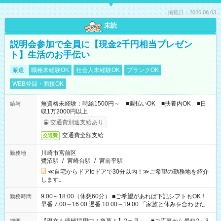
掲載日：2026.08.03
未読
説明会参加で全員に【現金2千円相当プレゼン
ト】生活のお手伝い
派遣
職種未経験OK
社会人未経験OK
ブランクOK
WEB登録・面接OK
無資格未経験：時給1500円～ ■週払いOK ■扶養内OK ■日
給与
収1万2000円以上
交通費別途支給あり
交通費全額支給
交通費
川崎市宮前区
勤務地
鷺沼駅
/
宮崎台駅
/
宮前平駅
≪自宅からドアtoドアで30分以内！≫ご希望の勤務地を紹介
します。
9:00～18:00（休憩60分） ■ご希望があれば下記シフトもOK！
勤務時間
早番 7:00～16:00 遅番 10:00～19:00 「家族と休みを合わせた
い」 「余裕を持って夕飯の準備がしたい」 「できれば残業はし
たくない」 など、ご希望を教えてくださいね。 ※Wワーク希望