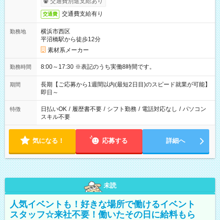
交通費別途支給あり
交通費支給有り
交通費
横浜市西区
勤務地
平沼橋駅から徒歩12分
素材系メーカー
8:00～17:30 ※表記のうち実働8時間です。
勤務時間
長期【ご応募から1週間以内(最短2日目)のスピード就業が可能】
期間
即日～
日払いOK
/
履歴書不要
/
シフト勤務
/
電話対応なし
/
パソコン
特徴
スキル不要
気になる！
応募する
詳細へ
未読
人気イベントも！好きな場所で働けるイベント
スタッフ☆来社不要！働いたその日に給料もら