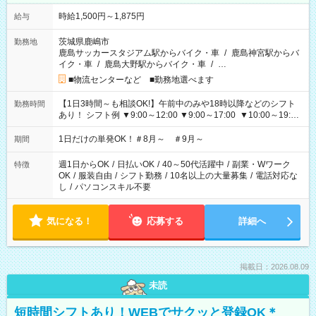
時給1,500円～1,875円
給与
茨城県鹿嶋市
勤務地
鹿島サッカースタジアム駅からバイク・車
/
鹿島神宮駅からバ
イク・車
/
鹿島大野駅からバイク・車
/
…
■物流センターなど ■勤務地選べます
【1日3時間～も相談OK!】午前中のみや18時以降などのシフト
勤務時間
あり！ シフト例 ▼9:00～12:00 ▼9:00～17:00 ▼10:00～19:00
▼18:00～21:00
1日だけの単発OK！＃8月～ ＃9月～
期間
週1日からOK
/
日払いOK
/
40～50代活躍中
/
副業・Wワーク
特徴
OK
/
服装自由
/
シフト勤務
/
10名以上の大量募集
/
電話対応な
し
/
パソコンスキル不要
気になる！
応募する
詳細へ
掲載日：2026.08.09
未読
短時間シフトあり！WEBでサクッと登録OK＊