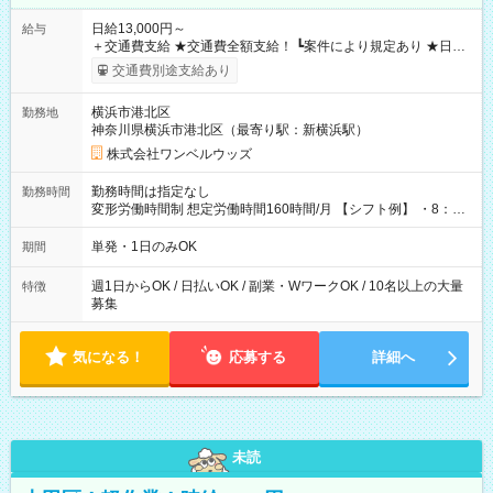
日給13,000円～
給与
＋交通費支給 ★交通費全額支給！ ┗案件により規定あり ★日払
いOK！（規定あり） ┗働いたその日に現金GET♪ お仕事後はコ
交通費別途支給あり
ンビニATMから 日払い分を引き落とせます！ 【試用期間】試
用期間なし
横浜市港北区
勤務地
神奈川県横浜市港北区（最寄り駅：新横浜駅）
株式会社ワンベルウッズ
勤務時間は指定なし
勤務時間
変形労働時間制 想定労働時間160時間/月 【シフト例】 ・8：00
～21：00
単発・1日のみOK
期間
週1日からOK / 日払いOK / 副業・WワークOK / 10名以上の大量
特徴
募集
気になる！
応募する
詳細へ
未読