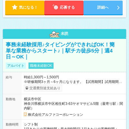
気になる！
応募する
詳細へ
未読
事務未経験採用♪タイピングができればOK！簡
単な業務からスタート♪｜駅チカ徒歩5分｜週4
日～OK｜
アルバイト
職種未経験OK
時給1,300円～1,500円
給与
※研修期間3ヶ月～6ヶ月になります。 【試用期間】試用期間あ
り 試用期間の長さ：1ヶ月 雇用形態、給与は本採用時と同じで
交通費別途支給あり
す。
横浜市中区
勤務地
神奈川県横浜市中区相生町3-63ヤオマサビル5階（最寄り駅：関
内駅）
株式会社アルファコーポレーション
シフト制
勤務時間