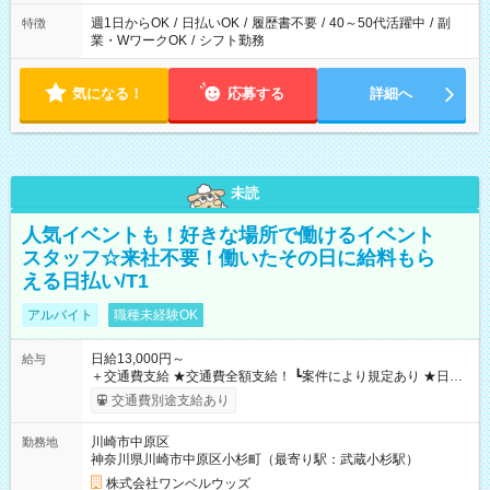
週1日からOK
/
日払いOK
/
履歴書不要
/
40～50代活躍中
/
副
特徴
業・WワークOK
/
シフト勤務
気になる！
応募する
詳細へ
未読
人気イベントも！好きな場所で働けるイベント
スタッフ☆来社不要！働いたその日に給料もら
える日払い/T1
アルバイト
職種未経験OK
日給13,000円～
給与
＋交通費支給 ★交通費全額支給！ ┗案件により規定あり ★日払
いOK！（規定あり） ┗働いたその日に現金GET♪ お仕事後はコ
交通費別途支給あり
ンビニATMから 日払い分を引き落とせます！ 【試用期間】試
用期間なし
川崎市中原区
勤務地
神奈川県川崎市中原区小杉町（最寄り駅：武蔵小杉駅）
株式会社ワンベルウッズ