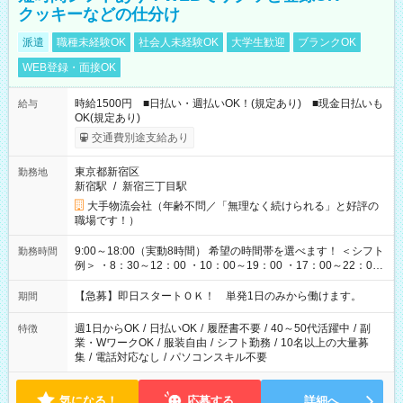
クッキーなどの仕分け
派遣
職種未経験OK
社会人未経験OK
大学生歓迎
ブランクOK
WEB登録・面接OK
時給1500円 ■日払い・週払いOK！(規定あり) ■現金日払いも
給与
OK(規定あり)
交通費別途支給あり
東京都新宿区
勤務地
新宿駅
/
新宿三丁目駅
大手物流会社（年齢不問／「無理なく続けられる」と好評の
職場です！）
9:00～18:00（実動8時間） 希望の時間帯を選べます！ ＜シフト
勤務時間
例＞ ・8：30～12：00 ・10：00～19：00 ・17：00～22：00
・13：00～22：00 ・22：00～翌6：00 など
【急募】即日スタートＯＫ！ 単発1日のみから働けます。
期間
週1日からOK
/
日払いOK
/
履歴書不要
/
40～50代活躍中
/
副
特徴
業・WワークOK
/
服装自由
/
シフト勤務
/
10名以上の大量募
集
/
電話対応なし
/
パソコンスキル不要
気になる！
応募する
詳細へ