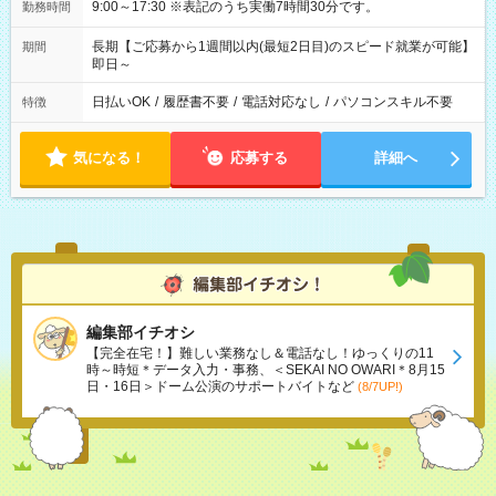
9:00～17:30 ※表記のうち実働7時間30分です。
勤務時間
長期【ご応募から1週間以内(最短2日目)のスピード就業が可能】
期間
即日～
日払いOK
/
履歴書不要
/
電話対応なし
/
パソコンスキル不要
特徴
気になる！
応募する
詳細へ
編集部イチオシ
【完全在宅！】難しい業務なし＆電話なし！ゆっくりの11
時～時短＊データ入力・事務、＜SEKAI NO OWARI＊8月15
日・16日＞ドーム公演のサポートバイトなど
(8/7UP!)