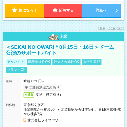
気になる！
応募する
詳細へ
掲載日：2026.08.04
未読
＜SEKAI NO OWARI＊8月15日・16日＞ドーム
公演のサポートバイト
アルバイト
職種未経験OK
社会人未経験OK
大学生歓迎
ブランクOK
時給1250円～
給与
交通費別途支給あり
支給（規定有り）
交通費
東京都文京区
勤務地
後楽園駅から徒歩5分
/
水道橋駅から徒歩5分
/
春日(東京都)駅
から徒歩7分
株式会社ライブパワー