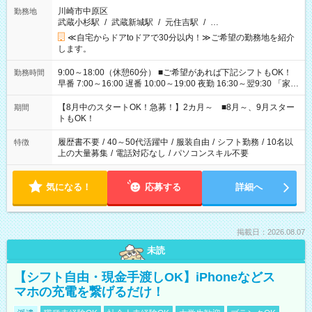
川崎市中原区
勤務地
武蔵小杉駅
/
武蔵新城駅
/
元住吉駅
/
…
≪自宅からドアtoドアで30分以内！≫ご希望の勤務地を紹介
します。
9:00～18:00（休憩60分） ■ご希望があれば下記シフトもOK！
勤務時間
早番 7:00～16:00 遅番 10:00～19:00 夜勤 16:30～翌9:30 「家族
と休みを合わせたい」 「余裕を持って夕飯の準備がしたい」
「できれば残業はしたくない」 など、ご希望を教えてください
【8月中のスタートOK！急募！】2カ月～ ■8月～、9月スター
期間
ね。 ※Wワーク希望の方へ 今ご覧のお仕事で希望する勤務時間
トもOK！
と、もう1つのお仕事の勤務時間。 合計で週40時間を超える場
合は応募できません。
履歴書不要
/
40～50代活躍中
/
服装自由
/
シフト勤務
/
10名以
特徴
上の大量募集
/
電話対応なし
/
パソコンスキル不要
気になる！
応募する
詳細へ
掲載日：2026.08.07
未読
【シフト自由・現金手渡しOK】iPhoneなどス
マホの充電を繋げるだけ！