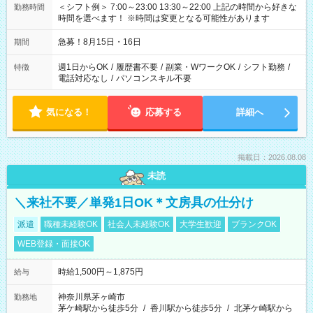
＜シフト例＞ 7:00～23:00 13:30～22:00 上記の時間から好きな
勤務時間
時間を選べます！ ※時間は変更となる可能性があります
急募！8月15日・16日
期間
週1日からOK
/
履歴書不要
/
副業・WワークOK
/
シフト勤務
/
特徴
電話対応なし
/
パソコンスキル不要
気になる！
応募する
詳細へ
掲載日：2026.08.08
未読
＼来社不要／単発1日OK＊文房具の仕分け
派遣
職種未経験OK
社会人未経験OK
大学生歓迎
ブランクOK
WEB登録・面接OK
時給1,500円～1,875円
給与
神奈川県茅ヶ崎市
勤務地
茅ケ崎駅から徒歩5分
/
香川駅から徒歩5分
/
北茅ケ崎駅から