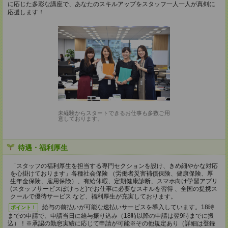
に応じた多彩な講座で、あなたのスキルアップをスタッフ一人一人が真剣に
応援します！
未経験からスタートできるお仕事も多数ご用
意しております。
待遇・福利厚生
「スタッフの福利厚生を担当する専門セクションを設け、きめ細やかな対応
を心掛けております」各種社会保険 （労働者災害補償保険、健康保険、厚
生年金保険、雇用保険）、有給休暇、定期健康診断、スマホ向け学習アプリ
(スタッフサービスぽけっと)でお仕事に必要なスキルを習得 、全国の提携ス
クールで優待サービス など、福利厚生が充実しております。
給与の前払いが可能な速払いサービスを導入しています。18時
ポイント！
までの申請で、申請当日に給与振り込み（18時以降の申請は翌9時までに振
込）！※承認の勤怠実績に応じて申請が可能※その他規定あり（詳細は登録