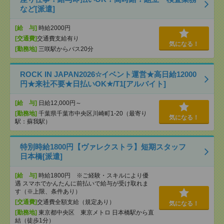
など[派遣]
[給 与]
時給2000円
[交通費]
交通費支給有り
気になる！
[勤務地]
三咲駅からバス20分
ROCK IN JAPAN2026☆イベント運営★高日給12000
円★来社不要★日払いOK★/T1[アルバイト]
[給 与]
日給12,000円～
[勤務地]
千葉県千葉市中央区川崎町1-20（最寄り
気になる！
駅：蘇我駅）
特別時給1800円【ヴァレクストラ】短期スタッフ
日本橋[派遣]
[給 与]
時給1800円 ※ご経験・スキルにより優
遇 スマホでかんたんに前払いで給与が受け取れま
す（※上限、条件あり）
[交通費]
交通費全額支給（規定あり）
気になる！
[勤務地]
東京都中央区 東京メトロ 日本橋駅から直
結（徒歩1分）