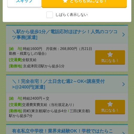
スキップ
どちらも気になる！
（規定あり） ■無料駐車場もご相談ください
気になる！
[月収例]
20～25万円
しばらく表示しない
[勤務地]
武蔵小杉駅
/
元住吉駅
/
新丸子駅
/
…
＼駅から徒歩1分／電話応対ほぼナシ！人気のコツコ
ツ事務[派遣]
[給 与]
時給1600円 月収例：268,800円（月21日
勤務・残業なしの場合）
[交通費]
全額支給
気になる！
[勤務地]
京成津田沼駅から徒歩1分
＼！完全在宅！／土日含む週2～OK<講座受付
>@2400円[派遣]
[給 与]
時給2400円＋交
[交通費]
交通費実費支給（当社規定あり）
気になる！
[勤務地]
田町(東京都)駅から徒歩4分
/
三田(東京都)
駅から徒歩7分
有名私立中学校！業界未経験OK！学校ではたらこ