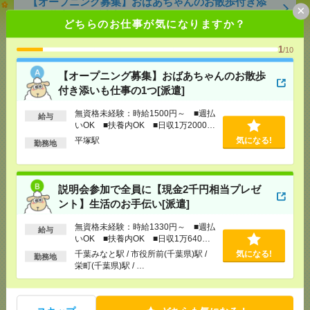
【オープニング募集】おばあちゃんのお散歩付き添
×
いも仕事の1つ[派遣]
どちらのお仕事が気になりますか？
[給 与]
無資格未経験：時給1500円～ ■週払い
1
/10
OK ■扶養内OK ■日収1万2000円以上
[交通費]
交通費全額支給
気になる！
【オープニング募集】おばあちゃんのお散歩
[勤務地]
平塚駅
付き添いも仕事の1つ[派遣]
無資格未経験：時給1500円～ ■週払
説明会参加で全員に【現金2千円相当プレゼント】生
給与
いOK ■扶養内OK ■日収1万2000円
活のお手伝い[派遣]
以上
平塚駅
気になる!
勤務地
[給 与]
無資格未経験：時給1330円～ ■週払い
OK ■扶養内OK ■日収1万640円以上
[交通費]
交通費全額支給
説明会参加で全員に【現金2千円相当プレゼ
気になる！
[勤務地]
千葉みなと駅
/
市役所前(千葉県)駅
/
栄町
ント】生活のお手伝い[派遣]
(千葉県)駅
/
…
無資格未経験：時給1330円～ ■週払
給与
いOK ■扶養内OK ■日収1万640円
入浴ナシ＊夜勤でゆったり見守りだけ＊週1日～無理
以上
千葉みなと駅 / 市役所前(千葉県)駅 /
気になる!
なく働ける[派遣]
勤務地
栄町(千葉県)駅 / …
[給 与]
日収3.2万円～（日勤時給1800円） ■月
収例25.9万円～（夜勤月8回勤務の場合）
[交通費]
交通費全額支給 ■ガソリン代も全額支給