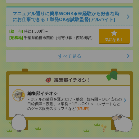
マニュアル通りに簡単WORK◆未経験から好きな時
にお仕事できる！単発OK◎試験監督[アルバイト]
[給 与]
時給1,300円～
[勤務地]
千葉県船橋市西船（最寄り駅：西船橋駅）
気になる！
すべて見る
編集部イチオシ
＜ホテルの備品を運ぶだけ＞単発・短時間～OK／安心の
日給保障＊夜勤、＜単発＊1日～OK！＞コンサートなど
のグッズ販売スタッフ＊など
(8/6UP!)