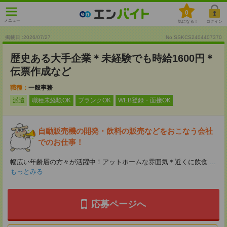
0
メニュー
気になる！
ログイン
掲載日 :2026
/
07
/
27
No.SSKCS2404407370
歴史ある大手企業＊未経験でも時給1600円＊
伝票作成など
職種：
一般事務
派遣
職種未経験OK
ブランクOK
WEB登録・面接OK
自動販売機の開発・飲料の販売などをおこなう会社
でのお仕事！
幅広い年齢層の方々が活躍中！アットホームな雰囲気＊近くに飲食
...
もっとみる
応募ページへ