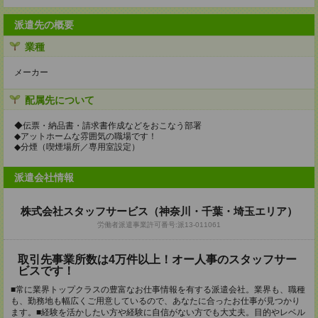
派遣先の概要
業種
メーカー
配属先について
◆伝票・納品書・請求書作成などをおこなう部署
◆アットホームな雰囲気の職場です！
◆分煙（喫煙場所／専用室設定）
派遣会社情報
株式会社スタッフサービス（神奈川・千葉・埼玉エリア）
労働者派遣事業許可番号:派13-011061
取引先事業所数は4万件以上！オー人事のスタッフサー
ビスです！
■常に業界トップクラスの豊富なお仕事情報を有する派遣会社。業界も、職種
も、勤務地も幅広くご用意しているので、あなたに合ったお仕事が見つかり
ます。■経験を活かしたい方や経験に自信がない方でも大丈夫。目的やレベル