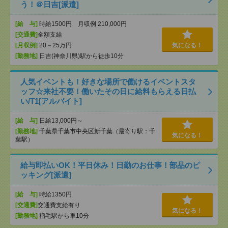
う！＠日吉[派遣]
[給 与]
時給1500円 月収例 210,000円
[交通費]
全額支給
[月収例]
20～25万円
気になる！
[勤務地]
日吉(神奈川県)駅から徒歩10分
人気イベントも！好きな場所で働けるイベントスタ
ッフ☆来社不要！働いたその日に給料もらえる日払
い/T1[アルバイト]
[給 与]
日給13,000円～
[勤務地]
千葉県千葉市中央区新千葉（最寄り駅：千
気になる！
葉駅）
給与即払いOK！平日休み！日勤のお仕事！部品のピ
ッキング[派遣]
[給 与]
時給1350円
[交通費]
交通費支給有り
気になる！
[勤務地]
稲毛駅から車10分