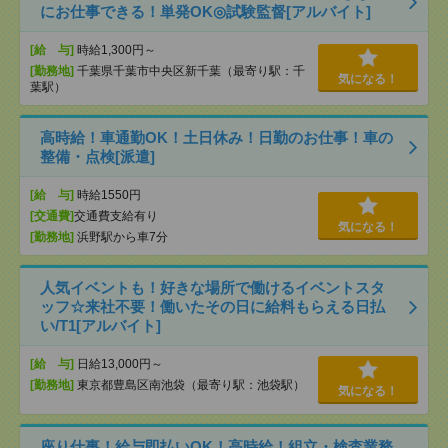
にお仕事できる！単発OK◎試験監督[アルバイト]
[給 与]
時給1,300円～
[勤務地]
千葉県千葉市中央区新千葉（最寄り駅：千
気になる！
葉駅）
高時給！車通勤OK！土日休み！日勤のお仕事！車の
整備・点検[派遣]
[給 与]
時給1550円
[交通費]
交通費支給有り
気になる！
[勤務地]
浜野駅から車7分
人気イベントも！好きな場所で働けるイベントスタ
ッフ☆来社不要！働いたその日に給料もらえる日払
い/T1[アルバイト]
[給 与]
日給13,000円～
[勤務地]
東京都豊島区南池袋（最寄り駅：池袋駅）
気になる！
座り仕事！給与即払いOK！高時給！組立・検査業務