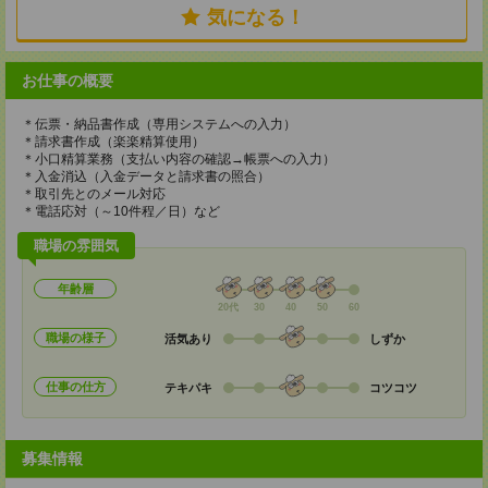
気になる！
お仕事の概要
＊伝票・納品書作成（専用システムへの入力）
＊請求書作成（楽楽精算使用）
＊小口精算業務（支払い内容の確認→帳票への入力）
＊入金消込（入金データと請求書の照合）
＊取引先とのメール対応
＊電話応対（～10件程／日）など
職場の雰囲気
年齢層
20代
30
40
50
60
職場の様子
活気あり
しずか
仕事の仕方
テキパキ
コツコツ
募集情報