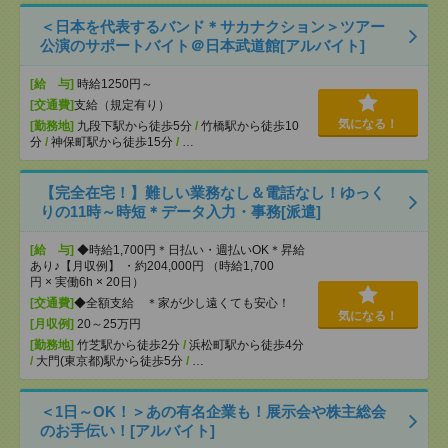
＜日本を代表するバンド＊サカナクション＞ツアー
公演のサポートバイト＠日本武道館[アルバイト]
[給 与]
時給1250円～
[交通費]
支給（規定有り）
気になる！
[勤務地]
九段下駅から徒歩5分
/
竹橋駅から徒歩10
分
/
神保町駅から徒歩15分
/
…
【完全在宅！】難しい業務なし＆電話なし！ゆっく
りの11時～時短＊データ入力・事務[派遣]
[給 与]
◆時給1,700円＊日払い・週払いOK＊昇給
あり♪【月収例】 ・約204,000円 （時給1,700
円 × 実働6h × 20日）
[交通費]
◆全額支給 ＊家が少し遠くても安心！
気になる！
[月収例]
20～25万円
[勤務地]
竹芝駅から徒歩2分
/
浜松町駅から徒歩4分
/
大門(東京都)駅から徒歩5分
/
…
＜1日～OK！＞あの有名企業も！展示会や株主総会
のお手伝い！[アルバイト]