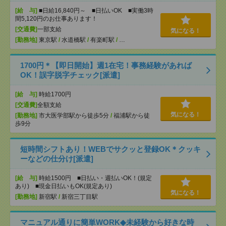
[給 与]
■日給16,840円～ ■日払いOK ■実働3時
間5,120円のお仕事あります！
[交通費]
一部支給
気になる！
[勤務地]
東京駅
/
水道橋駅
/
有楽町駅
/
…
1700円＊【即日開始】週1在宅！事務経験があれば
OK！誤字脱字チェック[派遣]
[給 与]
時給1700円
[交通費]
全額支給
気になる！
[勤務地]
市大医学部駅から徒歩5分
/
福浦駅から徒
歩9分
短時間シフトあり！WEBでサクッと登録OK＊クッキ
ーなどの仕分け[派遣]
[給 与]
時給1500円 ■日払い・週払いOK！(規定
あり) ■現金日払いもOK(規定あり)
気になる！
[勤務地]
新宿駅
/
新宿三丁目駅
マニュアル通りに簡単WORK◆未経験から好きな時