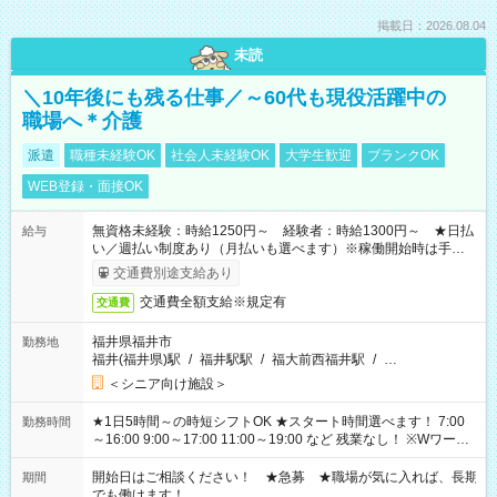
掲載日：2026.08.04
未読
＼10年後にも残る仕事／～60代も現役活躍中の
職場へ＊介護
派遣
職種未経験OK
社会人未経験OK
大学生歓迎
ブランクOK
WEB登録・面接OK
無資格未経験：時給1250円～ 経験者：時給1300円～ ★日払
給与
い／週払い制度あり（月払いも選べます）※稼働開始時は手続き
完了次第のお支払いとなります。
交通費別途支給あり
交通費全額支給※規定有
交通費
福井県福井市
勤務地
福井(福井県)駅
/
福井駅駅
/
福大前西福井駅
/
…
＜シニア向け施設＞
★1日5時間～の時短シフトOK ★スタート時間選べます！ 7:00
勤務時間
～16:00 9:00～17:00 11:00～19:00 など 残業なし！ ※Wワーク
の場合、他のお仕事と合わせ週40時間超の就業はご案内できま
せん ※法令に基づき、週20時間以上勤務は社会保険への加入対
開始日はご相談ください！ ★急募 ★職場が気に入れば、長期
期間
象となります ※労働者派遣法（日雇い派遣の原則禁止）によ
でも働けます！