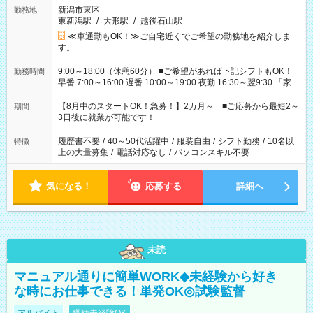
新潟市東区
勤務地
東新潟駅
/
大形駅
/
越後石山駅
≪車通勤もOK！≫ご自宅近くでご希望の勤務地を紹介しま
す。
9:00～18:00（休憩60分） ■ご希望があれば下記シフトもOK！
勤務時間
早番 7:00～16:00 遅番 10:00～19:00 夜勤 16:30～翌9:30 「家族
と休みを合わせたい」 「余裕を持って夕飯の準備がしたい」
「できれば残業はしたくない」 など、ご希望を教えてください
【8月中のスタートOK！急募！】2カ月～ ■ご応募から最短2～
期間
ね。 ※Wワーク希望の方へ 今ご覧のお仕事で希望する勤務時間
3日後に就業が可能です！
と、もう1つのお仕事の勤務時間。 合計で週40時間を超える場
合は応募できません。
履歴書不要
/
40～50代活躍中
/
服装自由
/
シフト勤務
/
10名以
特徴
上の大量募集
/
電話対応なし
/
パソコンスキル不要
気になる！
応募する
詳細へ
未読
マニュアル通りに簡単WORK◆未経験から好き
な時にお仕事できる！単発OK◎試験監督