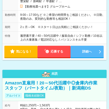
豊栄駅
/
新崎駅
/
早通駅
/
…
【勤務地選べます】グループホーム
9:00～17:00など ※ご希望の時間帯をご相談ください。 ※日勤、
勤務時間
夜勤のみ、変則的な勤務等も相談OK！
2ヶ月～OK ※スタート日はお気軽にご相談ください！
期間
履歴書不要
/
40～50代活躍中
/
服装自由
/
シフト勤務
/
10名以
特徴
上の大量募集
/
電話対応なし
/
パソコンスキル不要
気になる！
応募する
詳細へ
未読
Amazon直雇用！20～50代活躍中◎倉庫内作業
スタッフ（パートタイム/夜勤）｜新潟南DS
アルバイト
職種未経験OK
時給1,250円～1,563円
給与