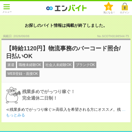
0
メニュー
気になる！
ログイン
お探しのバイト情報は掲載が終了しました。
掲載日 :2026
/
06
/
06
No.SCOTH3196544-T5
【時給1120円】物流事務のバーコード照合/
日払いOK
派遣
職種未経験OK
社会人未経験OK
ブランクOK
WEB登録・面接OK
残業多めでがっつり稼ぐ！
完全週休二日制！
≪残業多めでがっつり稼ぐ≫高収入を希望される方にオススメ。残
...
もっとみる