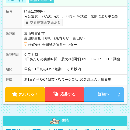
アルバイト
職種未経験OK
時給1,300円～
給与
★交通費一部支給 時給1,300円～ ※試験・役割により手当あり
※勤務回数により昇給あり 【即給（前払い）オプションあ
交通費別途支給あり
り！】 希望される場合、勤務から1週間ほどで給与の一部を受け
取れます。 ※手数料418円がかかります。 【過去試験日の収入
富山県富山市
勤務地
例】 ・河合塾模擬試験 8:30～17:30（休憩1時間） 時給1,300円
富山県富山市桜町（最寄り駅：富山駅）
×8時間＝日収10,400円＋交通費 ※当日の役割により時給＋100
円の場合あり ・国家試験 7:00～13:30（休憩なし） 時給1,300
株式会社全国試験運営センター
円（役割手当＋100円）×6時間＝日収8,400円＋交通費 【試用期
間】試用期間なし
シフト制
勤務時間
1日あたりの実働時間：最大7時間/日 09：00～17：00 ※勤務時
間は 試験により異なります。
単発・1日のみOK / 短期（1ヶ月以内）
期間
週1日からOK / 副業・WワークOK / 10名以上の大量募集
特徴
気になる！
応募する
詳細へ
未読