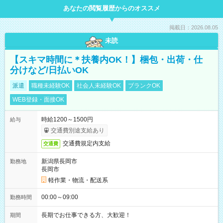
あなたの閲覧履歴からのオススメ
掲載日：2026.08.05
未読
【スキマ時間に＊扶養内OK！】梱包・出荷・仕
分けなど/日払いOK
派遣
職種未経験OK
社会人未経験OK
ブランクOK
WEB登録・面接OK
時給1200～1500円
給与
交通費別途支給あり
交通費規定内支給
交通費
新潟県長岡市
勤務地
長岡市
軽作業・物流・配送系
00:00～09:00
勤務時間
長期でお仕事できる方、大歓迎！
期間