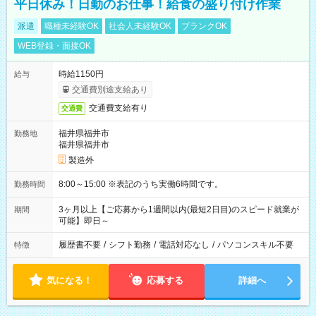
平日休み！日勤のお仕事！給食の盛り付け作業
派遣
職種未経験OK
社会人未経験OK
ブランクOK
WEB登録・面接OK
時給1150円
給与
交通費別途支給あり
交通費支給有り
交通費
福井県福井市
勤務地
福井県福井市
製造外
8:00～15:00 ※表記のうち実働6時間です。
勤務時間
3ヶ月以上【ご応募から1週間以内(最短2日目)のスピード就業が
期間
可能】即日～
履歴書不要
/
シフト勤務
/
電話対応なし
/
パソコンスキル不要
特徴
気になる！
応募する
詳細へ