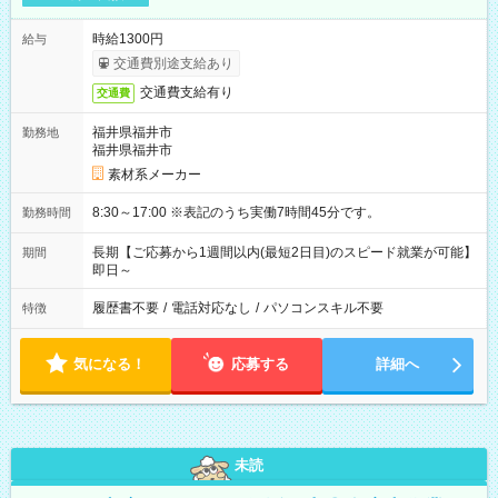
時給1300円
給与
交通費別途支給あり
交通費支給有り
交通費
福井県福井市
勤務地
福井県福井市
素材系メーカー
8:30～17:00 ※表記のうち実働7時間45分です。
勤務時間
長期【ご応募から1週間以内(最短2日目)のスピード就業が可能】
期間
即日～
履歴書不要
/
電話対応なし
/
パソコンスキル不要
特徴
気になる！
応募する
詳細へ
未読