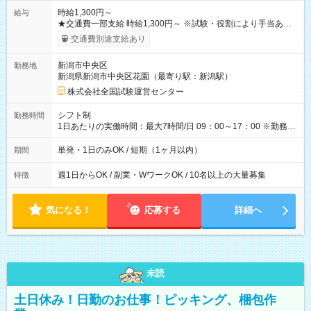
時給1,300円～
給与
★交通費一部支給 時給1,300円～ ※試験・役割により手当あり
※勤務回数により昇給あり 【即給（前払い）オプションあ
交通費別途支給あり
り！】 希望される場合、勤務から1週間ほどで給与の一部を受け
取れます。 ※手数料418円がかかります。 【過去試験日の収入
新潟市中央区
勤務地
例】 ・河合塾模擬試験 8:30～17:30（休憩1時間） 時給1,300円
新潟県新潟市中央区花園（最寄り駅：新潟駅）
×8時間＝日収10,400円＋交通費 ※当日の役割により時給＋100
円の場合あり ・国家試験 7:00～13:30（休憩なし） 時給1,300
株式会社全国試験運営センター
円（役割手当＋100円）×6時間＝日収8,400円＋交通費 【試用期
間】試用期間なし
シフト制
勤務時間
1日あたりの実働時間：最大7時間/日 09：00～17：00 ※勤務時
間は 試験により異なります。
単発・1日のみOK / 短期（1ヶ月以内）
期間
週1日からOK / 副業・WワークOK / 10名以上の大量募集
特徴
気になる！
応募する
詳細へ
未読
土日休み！日勤のお仕事！ピッキング、梱包作