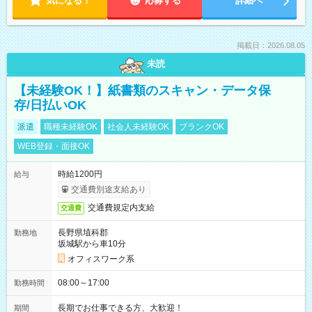
気になる！
応募する
詳細へ
掲載日：2026.08.05
未読
【未経験OK！】紙書類のスキャン・データ保
存/日払いOK
派遣
職種未経験OK
社会人未経験OK
ブランクOK
WEB登録・面接OK
時給1200円
給与
交通費別途支給あり
交通費規定内支給
交通費
長野県埴科郡
勤務地
坂城駅から車10分
オフィスワーク系
08:00～17:00
勤務時間
長期でお仕事できる方、大歓迎！
期間