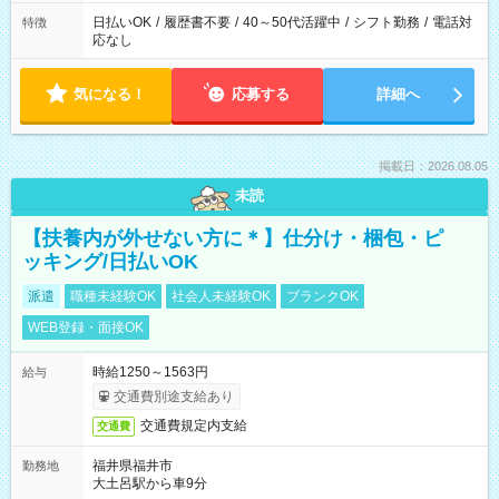
日払いOK
/
履歴書不要
/
40～50代活躍中
/
シフト勤務
/
電話対
特徴
応なし
気になる！
応募する
詳細へ
掲載日：2026.08.05
未読
【扶養内が外せない方に＊】仕分け・梱包・ピ
ッキング/日払いOK
派遣
職種未経験OK
社会人未経験OK
ブランクOK
WEB登録・面接OK
時給1250～1563円
給与
交通費別途支給あり
交通費規定内支給
交通費
福井県福井市
勤務地
大土呂駅から車9分