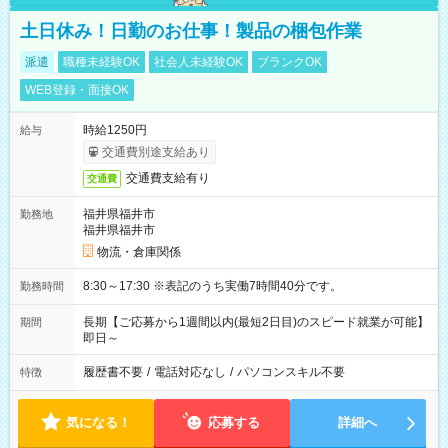
土日休み！日勤のお仕事！製品の梱包作業
派遣
職種未経験OK
社会人未経験OK
ブランクOK
WEB登録・面接OK
時給1250円
給与
交通費別途支給あり
交通費支給有り
交通費
福井県福井市
勤務地
福井県福井市
物流・倉庫関係
8:30～17:30 ※表記のうち実働7時間40分です。
勤務時間
長期【ご応募から1週間以内(最短2日目)のスピード就業が可能】
期間
即日～
履歴書不要
/
電話対応なし
/
パソコンスキル不要
特徴
気になる！
応募する
詳細へ