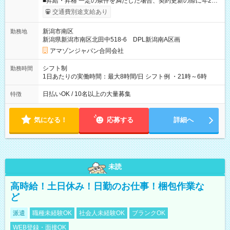
■昇給・昇格 一定の条件を満たした場合、契約更新の際に年2回
まで昇給の機会があります。 ■正社員登用制度あり ※月末締/翌
交通費別途支給あり
月25日支払い ※時間外手当、別途支給 ※深夜割増賃金 (22:00～
翌5:00までは時給が25%UPします) ☆給与前払い制度有！
新潟市南区
勤務地
☆Amazon直雇用で安定して働けます！ 【試用期間】試用期間
新潟県新潟市南区北田中518-6 DPL新潟南A区画
あり 試用期間の長さ：1週間 雇用形態、給与は本採用時と同じ
です。
アマゾンジャパン合同会社
シフト制
勤務時間
1日あたりの実働時間：最大8時間/日 シフト例 ・21時～6時
日払いOK / 10名以上の大量募集
特徴
気になる！
応募する
詳細へ
未読
高時給！土日休み！日勤のお仕事！梱包作業な
ど
派遣
職種未経験OK
社会人未経験OK
ブランクOK
WEB登録・面接OK