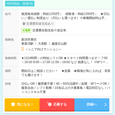
WEB登録・面接OK
無資格未経験：時給1250円～ 経験者：時給1350円～ ★日払
給与
い／週払い制度あり（月払いも選べます）※稼働開始時は手続き
完了次第のお支払いとなります。
交通費別途支給あり
交通費全額支給※規定有
交通費
新潟市東区
勤務地
東新潟駅
/
大形駅
/
越後石山駅
＜シニア向けマンション＞
★1日4時間～の時短シフトOK ★スタート時間選べます！ 7:00
勤務時間
～16:00 9:00～17:00 11:00～19:00 など 残業なし！ ※Wワーク
の場合、他のお仕事と合わせ週40時間超の就業はご案内できま
せん ※法令に基づき、週20時間以上勤務は社会保険への加入対
開始日はご相談ください！ ★急募 ★職場が気に入れば、長期
期間
象となります ※労働者派遣法（日雇い派遣の原則禁止）によ
でも働けます！
り、短時間・短期間の就業はご案内が難しい場合があります
日払いOK
/
履歴書不要
/
40～50代活躍中
/
副業・WワークOK
/
特徴
服装自由
/
シフト勤務
/
10名以上の大量募集
/
電話対応なし
/
パ
ソコンスキル不要
気になる！
応募する
詳細へ