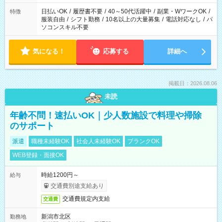
り、短時間・短期間の就業はご案内が難しい場合があります
日払いOK
/
履歴書不要
/
40～50代活躍中
/
副業・WワークOK
/
特徴
服装自由
/
シフト勤務
/
10名以上の大量募集
/
電話対応なし
/
パ
ソコンスキル不要
気になる！
応募する
詳細へ
掲載日：2026.08.06
未読
年齢不問！速払いOK｜少人数施設で料理や掃除
のサポート
派遣
職種未経験OK
社会人未経験OK
ブランクOK
WEB登録・面接OK
時給1200円～
給与
交通費別途支給あり
交通費規定内支給
交通費
新潟市北区
勤務地