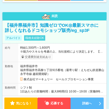
未読
【福井県福井市】知識ゼロでOK◎最新スマホに
詳しくなれるドコモショップ販売/eg_sp3F
アルバイト
職種未経験OK
時給1,500円～1,600円
給与
※能力やスキルを考慮の上、当社規程により決定します。 【試
用期間】試用期間あり 試用期間の長さ：3ヶ月 雇用形態、給与
交通費別途支給あり
は本採用時と同じです。
福井県福井市
勤務地
福井県福井市高柳１丁目915番地（最寄り駅：えちぜん鉄道勝山
永平寺線 越前開発駅）
株式会社マーキュリー セールスプロモーション事業
シフト制
勤務時間
1日あたりの実働時間：最大8時間/日 10:00～19:00（実働8時間
／休憩1時間） ※シフト制・週5日勤務
気になる！
応募する
詳細へ