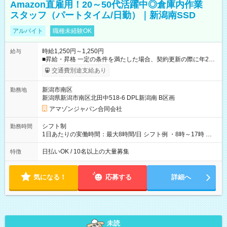
Amazon直雇用！20～50代活躍中◎倉庫内作業
スタッフ（パートタイム/日勤）｜新潟南SSD
アルバイト
職種未経験OK
時給1,250円～1,250円
給与
■昇給・昇格 一定の条件を満たした場合、契約更新の際に年2回
まで昇給の機会があります。 ■正社員登用制度あり ※月末締/翌
交通費別途支給あり
月25日支払い ※時間外手当、別途支給 ※深夜割増賃金 (22:00～
翌5:00までは時給が25%UPします) ☆給与前払い制度有！
新潟市南区
勤務地
☆Amazon直雇用で安定して働けます！ 【試用期間】試用期間
新潟県新潟市南区北田中518-6 DPL新潟南 B区画
あり 試用期間の長さ：1週間 雇用形態、給与は本採用時と同じ
です。
アマゾンジャパン合同会社
シフト制
勤務時間
1日あたりの実働時間：最大8時間/日 シフト例 ・8時～17時 ・
12時～21時
日払いOK / 10名以上の大量募集
特徴
気になる！
応募する
詳細へ
未読