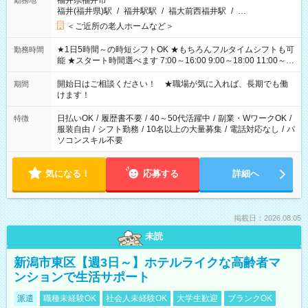
福井県福井市
勤務地
福井(福井県)駅
/
福井駅駅
/
福大前西福井駅
/
…
＜ご近所の老人ホームなど＞
★1日5時間～の時短シフトOK ★もちろんフルタイムシフトも可
勤務時間
能 ★スタート時間選べます 7:00～16:00 9:00～18:00 11:00～
20:00 など 残業なし！ ※Wワークの場合、他のお仕事と合わせ
週40時間超の就業はご案内できません ※法令に基づき、週20時
開始日はご相談ください！ ★職場が気に入れば、長期でも働
期間
間以上勤務は社会保険への加入対象となります ※労働者派遣法
けます！
（日雇い派遣の原則禁止）により、短時間・短期間の就業はご
案内が難しい場合があります
日払いOK
/
履歴書不要
/
40～50代活躍中
/
副業・WワークOK
/
特徴
服装自由
/
シフト勤務
/
10名以上の大量募集
/
電話対応なし
/
パ
ソコンスキル不要
気になる！
応募する
詳細へ
掲載日：2026.08.05
未読
新潟市東区【週3日～】ホテルライクな高齢者マ
ンションで生活サポート
派遣
職種未経験OK
社会人未経験OK
大学生歓迎
ブランクOK