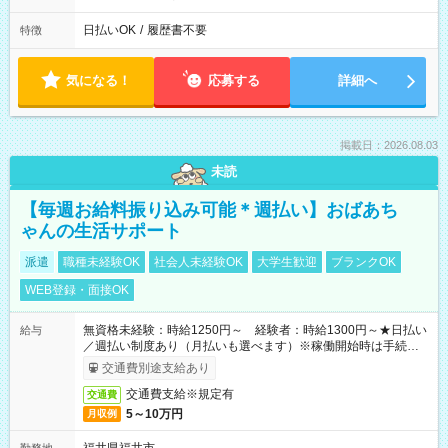
日払いOK
/
履歴書不要
特徴
気になる！
応募する
詳細へ
掲載日：2026.08.03
未読
【毎週お給料振り込み可能＊週払い】おばあち
ゃんの生活サポート
派遣
職種未経験OK
社会人未経験OK
大学生歓迎
ブランクOK
WEB登録・面接OK
無資格未経験：時給1250円～ 経験者：時給1300円～★日払い
給与
／週払い制度あり（月払いも選べます）※稼働開始時は手続き完
了次第のお支払いとなります。
交通費別途支給あり
交通費支給※規定有
交通費
5～10万円
月収例