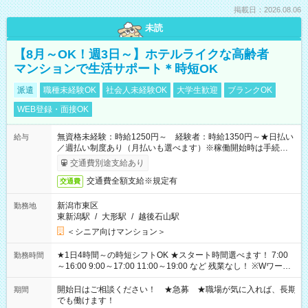
掲載日：2026.08.06
未読
【8月～OK！週3日～】ホテルライクな高齢者
マンションで生活サポート＊時短OK
派遣
職種未経験OK
社会人未経験OK
大学生歓迎
ブランクOK
WEB登録・面接OK
無資格未経験：時給1250円～ 経験者：時給1350円～★日払い
給与
／週払い制度あり（月払いも選べます）※稼働開始時は手続き完
了次第のお支払いとなります。
交通費別途支給あり
交通費全額支給※規定有
交通費
新潟市東区
勤務地
東新潟駅
/
大形駅
/
越後石山駅
＜シニア向けマンション＞
★1日4時間～の時短シフトOK ★スタート時間選べます！ 7:00
勤務時間
～16:00 9:00～17:00 11:00～19:00 など 残業なし！ ※Wワーク
の場合、他のお仕事と合わせ週40時間超の就業はご案内できま
せん ※法令に基づき、週20時間以上勤務は社会保険への加入対
開始日はご相談ください！ ★急募 ★職場が気に入れば、長期
期間
象となります ※労働者派遣法（日雇い派遣の原則禁止）によ
でも働けます！