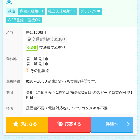
業
派遣
職種未経験OK
社会人未経験OK
ブランクOK
WEB登録・面接OK
時給1108円
給与
交通費別途支給あり
交通費支給有り
交通費
福井県福井市
勤務地
福井県福井市
その他製造
8:30～16:30 ※表記のうち実働7時間です。
勤務時間
長期【ご応募から1週間以内(最短2日目)のスピード就業が可能】
期間
即日～
履歴書不要
/
電話対応なし
/
パソコンスキル不要
特徴
気になる！
応募する
詳細へ