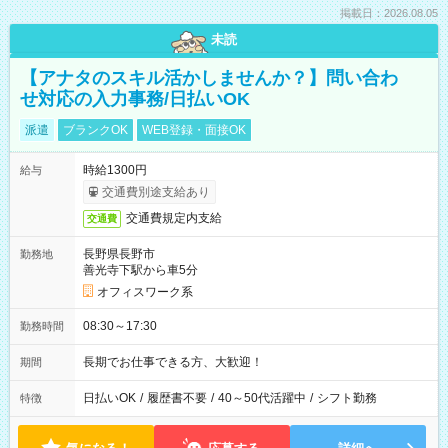
掲載日：2026.08.05
未読
【アナタのスキル活かしませんか？】問い合わ
せ対応の入力事務/日払いOK
派遣
ブランクOK
WEB登録・面接OK
時給1300円
給与
交通費別途支給あり
交通費規定内支給
交通費
長野県長野市
勤務地
善光寺下駅から車5分
オフィスワーク系
08:30～17:30
勤務時間
長期でお仕事できる方、大歓迎！
期間
日払いOK
/
履歴書不要
/
40～50代活躍中
/
シフト勤務
特徴