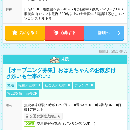
り、短時間・短期間の就業はご案内が難しい場合があります
日払いOK
/
履歴書不要
/
40～50代活躍中
/
副業・WワークOK
/
特徴
服装自由
/
シフト勤務
/
10名以上の大量募集
/
電話対応なし
/
パ
ソコンスキル不要
気になる！
応募する
詳細へ
掲載日：2026.08.03
未読
【オープニング募集】おばあちゃんのお散歩付
き添いも仕事の1つ
派遣
職種未経験OK
社会人未経験OK
ブランクOK
WEB登録・面接OK
無資格未経験：時給1250円～ ■週払いOK ■扶養内OK ■日
給与
収1万円以上
交通費別途支給あり
交通費全額支給（ガソリン代もOK！）
交通費