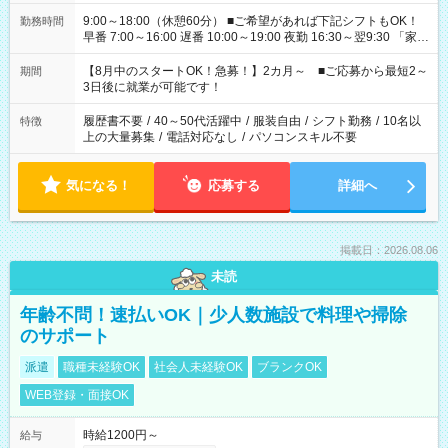
9:00～18:00（休憩60分） ■ご希望があれば下記シフトもOK！
勤務時間
早番 7:00～16:00 遅番 10:00～19:00 夜勤 16:30～翌9:30 「家族
と休みを合わせたい」 「余裕を持って夕飯の準備がしたい」
「できれば残業はしたくない」 など、ご希望を教えてください
【8月中のスタートOK！急募！】2カ月～ ■ご応募から最短2～
期間
ね。 ※Wワーク希望の方へ 今ご覧のお仕事で希望する勤務時間
3日後に就業が可能です！
と、もう1つのお仕事の勤務時間。 合計で週40時間を超える場
合は応募できません。
履歴書不要
/
40～50代活躍中
/
服装自由
/
シフト勤務
/
10名以
特徴
上の大量募集
/
電話対応なし
/
パソコンスキル不要
気になる！
応募する
詳細へ
掲載日：2026.08.06
未読
年齢不問！速払いOK｜少人数施設で料理や掃除
のサポート
派遣
職種未経験OK
社会人未経験OK
ブランクOK
WEB登録・面接OK
時給1200円～
給与