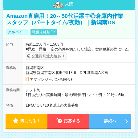
未読
Amazon直雇用！20～50代活躍中◎倉庫内作業
スタッフ（パートタイム/夜勤）｜新潟南DS
アルバイト
職種未経験OK
時給1,250円～1,563円
給与
■昇給・昇格 一定の条件を満たした場合、契約更新の際に年2回
まで昇給の機会があります。 ■正社員登用制度あり ※月末締/翌
交通費別途支給あり
月25日支払い ※時間外手当、別途支給 ※深夜割増賃金 (22:00～
翌5:00までは時給が25%UPします) ☆給与前払い制度有！
新潟市南区
勤務地
☆Amazon直雇用で安定して働けます！ 【試用期間】試用期間
新潟県新潟市南区北田中518-6 DPL新潟南A区画
あり 試用期間の長さ：1週間 雇用形態、給与は本採用時と同じ
です。
アマゾンジャパン合同会社
シフト制
勤務時間
1日あたりの実働時間：最大8時間/日 シフト例 ・21時～6時
日払いOK / 10名以上の大量募集
特徴
気になる！
応募する
詳細へ