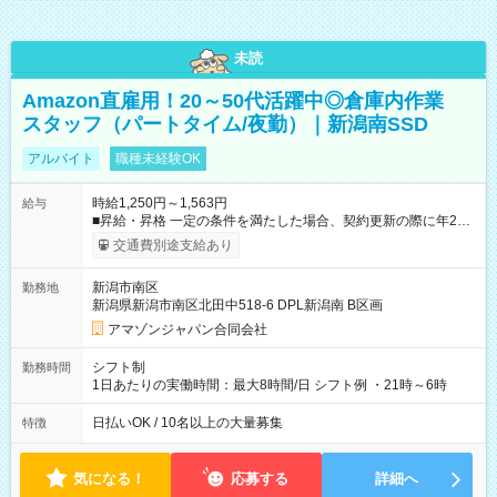
未読
Amazon直雇用！20～50代活躍中◎倉庫内作業
スタッフ（パートタイム/夜勤）｜新潟南SSD
アルバイト
職種未経験OK
時給1,250円～1,563円
給与
■昇給・昇格 一定の条件を満たした場合、契約更新の際に年2回
まで昇給の機会があります。 ■正社員登用制度あり ※月末締/翌
交通費別途支給あり
月25日支払い ※時間外手当、別途支給 ※深夜割増賃金 (22:00～
翌5:00までは時給が25%UPします) ☆給与前払い制度有！
新潟市南区
勤務地
☆Amazon直雇用で安定して働けます！ 【試用期間】試用期間
新潟県新潟市南区北田中518-6 DPL新潟南 B区画
あり 試用期間の長さ：1週間 雇用形態、給与は本採用時と同じ
です。
アマゾンジャパン合同会社
シフト制
勤務時間
1日あたりの実働時間：最大8時間/日 シフト例 ・21時～6時
日払いOK / 10名以上の大量募集
特徴
気になる！
応募する
詳細へ