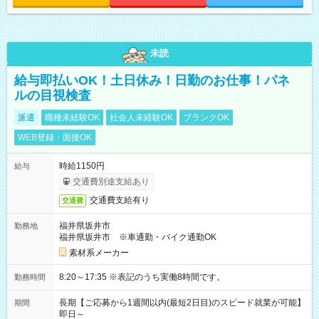
未読
給与即払いOK！土日休み！日勤のお仕事！パネ
ルの目視検査
派遣
職種未経験OK
社会人未経験OK
ブランクOK
WEB登録・面接OK
時給1150円
給与
交通費別途支給あり
交通費支給有り
交通費
福井県坂井市
勤務地
福井県坂井市 ※車通勤・バイク通勤OK
素材系メーカー
8:20～17:35 ※表記のうち実働8時間です。
勤務時間
長期【ご応募から1週間以内(最短2日目)のスピード就業が可能】
期間
即日～