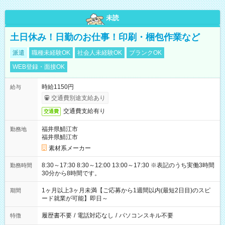
未読
土日休み！日勤のお仕事！印刷・梱包作業など
派遣
職種未経験OK
社会人未経験OK
ブランクOK
WEB登録・面接OK
時給1150円
給与
交通費別途支給あり
交通費支給有り
交通費
福井県鯖江市
勤務地
福井県鯖江市
素材系メーカー
8:30～17:30 8:30～12:00 13:00～17:30 ※表記のうち実働3時間
勤務時間
30分から8時間です。
1ヶ月以上3ヶ月未満【ご応募から1週間以内(最短2日目)のスピ
期間
ード就業が可能】即日～
履歴書不要
/
電話対応なし
/
パソコンスキル不要
特徴