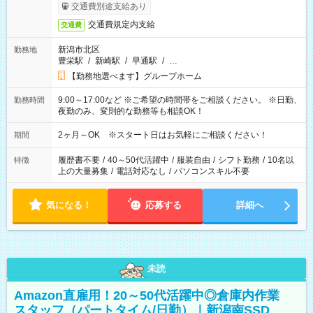
交通費別途支給あり
交通費規定内支給
交通費
新潟市北区
勤務地
豊栄駅
/
新崎駅
/
早通駅
/
…
【勤務地選べます】グループホーム
9:00～17:00など ※ご希望の時間帯をご相談ください。 ※日勤、
勤務時間
夜勤のみ、変則的な勤務等も相談OK！
2ヶ月～OK ※スタート日はお気軽にご相談ください！
期間
履歴書不要
/
40～50代活躍中
/
服装自由
/
シフト勤務
/
10名以
特徴
上の大量募集
/
電話対応なし
/
パソコンスキル不要
気になる！
応募する
詳細へ
未読
Amazon直雇用！20～50代活躍中◎倉庫内作業
スタッフ（パートタイム/日勤）｜新潟南SSD