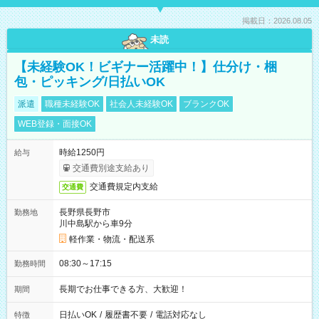
掲載日：2026.08.05
未読
【未経験OK！ビギナー活躍中！】仕分け・梱
包・ピッキング/日払いOK
派遣
職種未経験OK
社会人未経験OK
ブランクOK
WEB登録・面接OK
時給1250円
給与
交通費別途支給あり
交通費規定内支給
交通費
長野県長野市
勤務地
川中島駅から車9分
軽作業・物流・配送系
08:30～17:15
勤務時間
長期でお仕事できる方、大歓迎！
期間
日払いOK
/
履歴書不要
/
電話対応なし
特徴