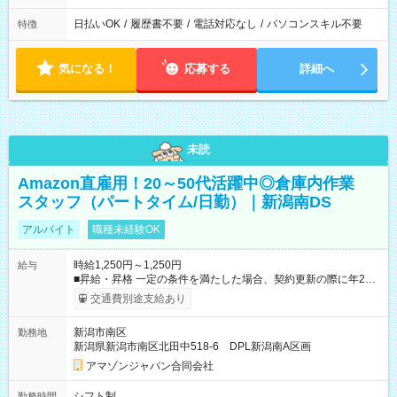
日払いOK
/
履歴書不要
/
電話対応なし
/
パソコンスキル不要
特徴
気になる！
応募する
詳細へ
未読
Amazon直雇用！20～50代活躍中◎倉庫内作業
スタッフ（パートタイム/日勤）｜新潟南DS
アルバイト
職種未経験OK
時給1,250円～1,250円
給与
■昇給・昇格 一定の条件を満たした場合、契約更新の際に年2回
まで昇給の機会があります。 ■正社員登用制度あり ※月末締/翌
交通費別途支給あり
月25日支払い ※時間外手当、別途支給 ※深夜割増賃金 (22:00～
翌5:00までは時給が25%UPします) ☆給与前払い制度有！
新潟市南区
勤務地
☆Amazon直雇用で安定して働けます！ 【試用期間】試用期間
新潟県新潟市南区北田中518-6 DPL新潟南A区画
あり 試用期間の長さ：1週間 雇用形態、給与は本採用時と同じ
です。
アマゾンジャパン合同会社
シフト制
勤務時間