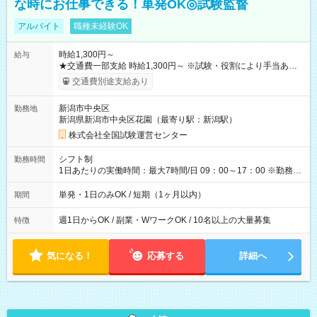
な時にお仕事できる！単発OK◎試験監督
アルバイト
職種未経験OK
時給1,300円～
給与
★交通費一部支給 時給1,300円～ ※試験・役割により手当あり
※勤務回数により昇給あり 【即給（前払い）オプションあ
交通費別途支給あり
り！】 希望される場合、勤務から1週間ほどで給与の一部を受け
取れます。 ※手数料418円がかかります。 【過去試験日の収入
新潟市中央区
勤務地
例】 ・河合塾模擬試験 8:30～17:30（休憩1時間） 時給1,300円
新潟県新潟市中央区花園（最寄り駅：新潟駅）
×8時間＝日収10,400円＋交通費 ※当日の役割により時給＋100
円の場合あり ・国家試験 7:00～13:30（休憩なし） 時給1,300
株式会社全国試験運営センター
円（役割手当＋100円）×6時間＝日収8,400円＋交通費 【試用期
間】試用期間なし
シフト制
勤務時間
1日あたりの実働時間：最大7時間/日 09：00～17：00 ※勤務時
間は 試験により異なります。
単発・1日のみOK / 短期（1ヶ月以内）
期間
週1日からOK / 副業・WワークOK / 10名以上の大量募集
特徴
気になる！
応募する
詳細へ