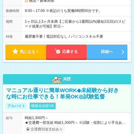
物流・倉庫関係
9:00～17:00 ※表記のうち実働6時間50分です。
勤務時間
1ヶ月以上3ヶ月未満【ご応募から1週間以内(最短2日目)のスピ
期間
ード就業が可能】即日～
履歴書不要
/
電話対応なし
/
パソコンスキル不要
特徴
気になる！
応募する
詳細へ
未読
マニュアル通りに簡単WORK◆未経験から好き
な時にお仕事できる！単発OK◎試験監督
アルバイト
職種未経験OK
時給1,300円～
給与
★交通費一部支給 時給1,300円～ ※試験・役割により手当あり
※勤務回数により昇給あり 【即給（前払い）オプションあ
交通費別途支給あり
り！】 希望される場合、勤務から1週間ほどで給与の一部を受け