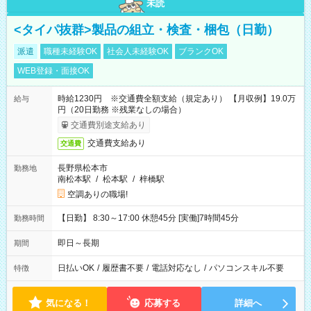
未読
<タイパ抜群>製品の組立・検査・梱包（日勤）
派遣
職種未経験OK
社会人未経験OK
ブランクOK
WEB登録・面接OK
時給1230円 ※交通費全額支給（規定あり） 【月収例】19.0万
給与
円（20日勤務 ※残業なしの場合）
交通費別途支給あり
交通費支給あり
交通費
長野県松本市
勤務地
南松本駅
/
松本駅
/
梓橋駅
空調ありの職場!
【日勤】 8:30～17:00 休憩45分 [実働]7時間45分
勤務時間
即日～長期
期間
日払いOK
/
履歴書不要
/
電話対応なし
/
パソコンスキル不要
特徴
気になる！
応募する
詳細へ