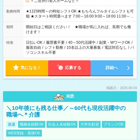
＜ご近所の老人ホームなど＞
★1日5時間～の時短シフトOK ★もちろんフルタイムシフトも可
勤務時間
能 ★スタート時間選べます 7:00～16:00 9:00～18:00 11:00～
20:00 など 残業なし！ ※Wワークの場合、他のお仕事と合わせ
週40時間超の就業はご案内できません ※法令に基づき、週20時
開始日はご相談ください！ ★職場が気に入れば、長期でも働
期間
間以上勤務は社会保険への加入対象となります ※労働者派遣法
けます！
（日雇い派遣の原則禁止）により、短時間・短期間の就業はご
案内が難しい場合があります
日払いOK
/
履歴書不要
/
40～50代活躍中
/
副業・WワークOK
/
特徴
服装自由
/
シフト勤務
/
10名以上の大量募集
/
電話対応なし
/
パ
ソコンスキル不要
気になる！
応募する
詳細へ
掲載日：2026.08.04
未読
＼10年後にも残る仕事／～60代も現役活躍中の
職場へ＊介護
派遣
職種未経験OK
社会人未経験OK
大学生歓迎
ブランクOK
WEB登録・面接OK