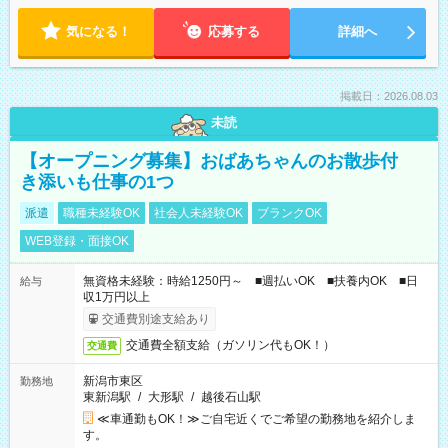
気になる！
応募する
詳細へ
掲載日：2026.08.03
未読
【オープニング募集】おばあちゃんのお散歩付
き添いも仕事の1つ
派遣
職種未経験OK
社会人未経験OK
ブランクOK
WEB登録・面接OK
無資格未経験：時給1250円～ ■週払いOK ■扶養内OK ■日
給与
収1万円以上
交通費別途支給あり
交通費全額支給（ガソリン代もOK！）
交通費
新潟市東区
勤務地
東新潟駅
/
大形駅
/
越後石山駅
≪車通勤もOK！≫ご自宅近くでご希望の勤務地を紹介しま
す。