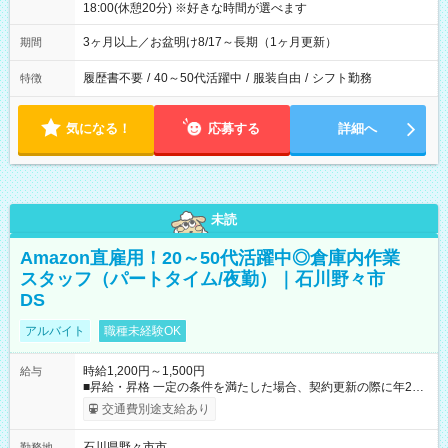
18:00(休憩20分) ※好きな時間が選べます
3ヶ月以上／お盆明け8/17～長期（1ヶ月更新）
期間
履歴書不要
/
40～50代活躍中
/
服装自由
/
シフト勤務
特徴
気になる！
応募する
詳細へ
未読
Amazon直雇用！20～50代活躍中◎倉庫内作業
スタッフ（パートタイム/夜勤）｜石川野々市
DS
アルバイト
職種未経験OK
時給1,200円～1,500円
給与
■昇給・昇格 一定の条件を満たした場合、契約更新の際に年2回
まで昇給の機会があります。 ■正社員登用制度あり ※月末締/翌
交通費別途支給あり
月25日支払い ※時間外手当、別途支給 ※深夜割増賃金 (22:00～
翌5:00までは時給が25%UPします) ☆給与前払い制度有！
石川県野々市市
勤務地