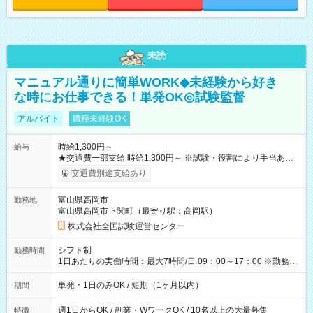
未読
マニュアル通りに簡単WORK◆未経験から好き
な時にお仕事できる！単発OK◎試験監督
アルバイト
職種未経験OK
時給1,300円～
給与
★交通費一部支給 時給1,300円～ ※試験・役割により手当あり
※勤務回数により昇給あり 【即給（前払い）オプションあ
交通費別途支給あり
り！】 希望される場合、勤務から1週間ほどで給与の一部を受け
取れます。 ※手数料418円がかかります。 【過去試験日の収入
富山県高岡市
勤務地
例】 ・河合塾模擬試験 8:30～17:30（休憩1時間） 時給1,300円
富山県高岡市下関町（最寄り駅：高岡駅）
×8時間＝日収10,400円＋交通費 ※当日の役割により時給＋100
円の場合あり ・国家試験 7:00～13:30（休憩なし） 時給1,300
株式会社全国試験運営センター
円（役割手当＋100円）×6時間＝日収8,400円＋交通費 【試用期
間】試用期間なし
シフト制
勤務時間
1日あたりの実働時間：最大7時間/日 09：00～17：00 ※勤務時
間は 試験により異なります。
単発・1日のみOK / 短期（1ヶ月以内）
期間
週1日からOK / 副業・WワークOK / 10名以上の大量募集
特徴