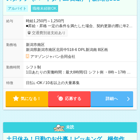
アルバイト
職種未経験OK
時給1,250円～1,250円
給与
■昇給・昇格 一定の条件を満たした場合、契約更新の際に年2回
まで昇給の機会があります。 ■正社員登用制度あり ※月末締/翌
交通費別途支給あり
月25日支払い ※時間外手当、別途支給 ※深夜割増賃金 (22:00～
翌5:00までは時給が25%UPします) ☆給与前払い制度有！
新潟市南区
勤務地
☆Amazon直雇用で安定して働けます！ 【試用期間】試用期間
新潟県新潟市南区北田中518-6 DPL新潟南 B区画
あり 試用期間の長さ：1週間 雇用形態、給与は本採用時と同じ
です。
アマゾンジャパン合同会社
シフト制
勤務時間
1日あたりの実働時間：最大8時間/日 シフト例 ・8時～17時 ・
12時～21時
日払いOK / 10名以上の大量募集
特徴
気になる！
応募する
詳細へ
未読
土日休み！日勤のお仕事！ピッキング、梱包作