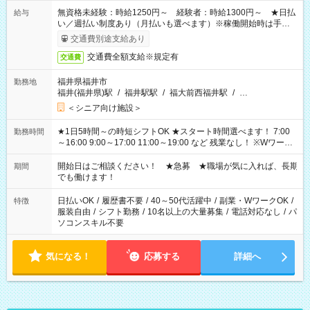
無資格未経験：時給1250円～ 経験者：時給1300円～ ★日払
給与
い／週払い制度あり（月払いも選べます）※稼働開始時は手続き
完了次第のお支払いとなります。
交通費別途支給あり
交通費全額支給※規定有
交通費
福井県福井市
勤務地
福井(福井県)駅
/
福井駅駅
/
福大前西福井駅
/
…
＜シニア向け施設＞
★1日5時間～の時短シフトOK ★スタート時間選べます！ 7:00
勤務時間
～16:00 9:00～17:00 11:00～19:00 など 残業なし！ ※Wワーク
の場合、他のお仕事と合わせ週40時間超の就業はご案内できま
せん ※法令に基づき、週20時間以上勤務は社会保険への加入対
開始日はご相談ください！ ★急募 ★職場が気に入れば、長期
期間
象となります ※労働者派遣法（日雇い派遣の原則禁止）によ
でも働けます！
り、短時間・短期間の就業はご案内が難しい場合があります
日払いOK
/
履歴書不要
/
40～50代活躍中
/
副業・WワークOK
/
特徴
服装自由
/
シフト勤務
/
10名以上の大量募集
/
電話対応なし
/
パ
ソコンスキル不要
気になる！
応募する
詳細へ