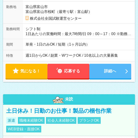
取れます。 ※手数料418円がかかります。 【過去試験日の収入
富山県富山市
勤務地
例】 ・河合塾模擬試験 8:30～17:30（休憩1時間） 時給1,300円
富山県富山市桜町（最寄り駅：富山駅）
×8時間＝日収10,400円＋交通費 ※当日の役割により時給＋100
円の場合あり ・国家試験 7:00～13:30（休憩なし） 時給1,300
株式会社全国試験運営センター
円（役割手当＋100円）×6時間＝日収8,400円＋交通費 【試用期
間】試用期間なし
シフト制
勤務時間
1日あたりの実働時間：最大7時間/日 09：00～17：00 ※勤務時
間は 試験により異なります。
単発・1日のみOK / 短期（1ヶ月以内）
期間
週1日からOK / 副業・WワークOK / 10名以上の大量募集
特徴
気になる！
応募する
詳細へ
未読
土日休み！日勤のお仕事！製品の梱包作業
派遣
職種未経験OK
社会人未経験OK
ブランクOK
WEB登録・面接OK