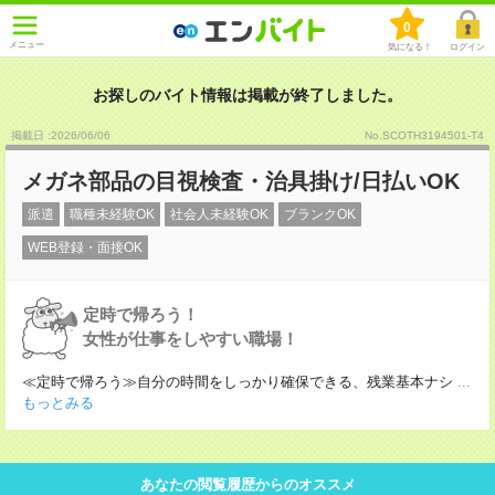
0
メニュー
気になる！
ログイン
お探しのバイト情報は掲載が終了しました。
掲載日 :2026
/
06
/
06
No.SCOTH3194501-T4
メガネ部品の目視検査・治具掛け/日払いOK
派遣
職種未経験OK
社会人未経験OK
ブランクOK
WEB登録・面接OK
定時で帰ろう！
女性が仕事をしやすい職場！
≪定時で帰ろう≫自分の時間をしっかり確保できる、残業基本ナシ
...
もっとみる
あなたの閲覧履歴からのオススメ