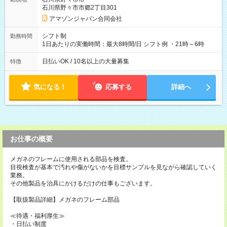
☆Amazon直雇用で安定して働けます！ 【試用期間】試用期間
石川県野々市市郷2丁目301
あり 試用期間の長さ：1週間 雇用形態、給与は本採用時と同じ
です。
アマゾンジャパン合同会社
シフト制
勤務時間
1日あたりの実働時間：最大8時間/日 シフト例 ・21時～6時
日払いOK / 10名以上の大量募集
特徴
気になる！
応募する
詳細へ
お仕事の概要
メガネのフレームに使用される部品を検査。
目視検査が基本で汚れや傷がないかを目標サンプルを見ながら確認していく
業務。
その他製品を治具にかけるだけの仕事もございます。
【取扱製品詳細】メガネのフレーム部品
≪待遇・福利厚生≫
・日払い制度