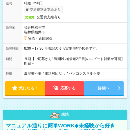
時給1250円
給与
交通費別途支給あり
交通費支給有り
交通費
福井県福井市
勤務地
福井県福井市
物流・倉庫関係
8:30～17:30 ※表記のうち実働7時間40分です。
勤務時間
長期【ご応募から1週間以内(最短2日目)のスピード就業が可能】
期間
即日～
履歴書不要
/
電話対応なし
/
パソコンスキル不要
特徴
気になる！
応募する
詳細へ
未読
マニュアル通りに簡単WORK◆未経験から好き