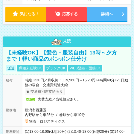
気になる！
応募する
詳細へ
未読
【未経験OK】【髪色・服装自由】13時～夕方
まで！軽い商品のポンポン仕分け
派遣
職種未経験OK
ブランクOK
WEB登録・面接OK
時給1220円／月収例：119,560円＝1,220円×4時間40分×21日勤
給与
務の場合＋交通費別途支給
交通費別途支給あり
実費支給／当社規定あり。
交通費
新潟市西蒲区
勤務地
内野駅から車25分
/
巻駅から車10分
物流・ロジスティクス
(1)13:00-18:00(休憩20分) (2)13:40-18:00(休憩20分) (3)14:00-
勤務時間