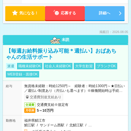
気になる！
応募する
詳細へ
掲載日：2026.08.05
未読
【毎週お給料振り込み可能＊週払い】おばあち
ゃんの生活サポート
派遣
職種未経験OK
社会人未経験OK
大学生歓迎
ブランクOK
WEB登録・面接OK
無資格未経験：時給1250円～ 経験者：時給1300円～★日払い
給与
／週払い制度あり（月払いも選べます）※稼働開始時は手続き完
了次第のお支払いとなります。
交通費別途支給あり
交通費支給※規定有
交通費
5～10万円
月収例
福井県鯖江市
勤務地
鯖江駅
/
サンドーム西駅
/
北鯖江駅
/
…