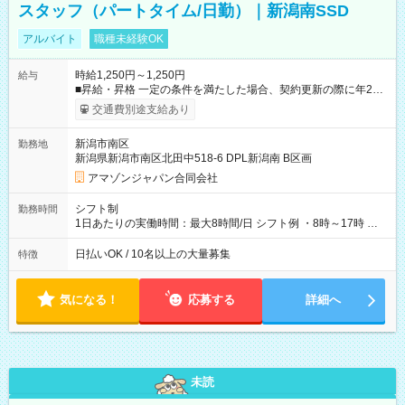
スタッフ（パートタイム/日勤）｜新潟南SSD
アルバイト
職種未経験OK
時給1,250円～1,250円
給与
■昇給・昇格 一定の条件を満たした場合、契約更新の際に年2回
まで昇給の機会があります。 ■正社員登用制度あり ※月末締/翌
交通費別途支給あり
月25日支払い ※時間外手当、別途支給 ※深夜割増賃金 (22:00～
翌5:00までは時給が25%UPします) ☆給与前払い制度有！
新潟市南区
勤務地
☆Amazon直雇用で安定して働けます！ 【試用期間】試用期間
新潟県新潟市南区北田中518-6 DPL新潟南 B区画
あり 試用期間の長さ：1週間 雇用形態、給与は本採用時と同じ
です。
アマゾンジャパン合同会社
シフト制
勤務時間
1日あたりの実働時間：最大8時間/日 シフト例 ・8時～17時 ・
12時～21時
日払いOK / 10名以上の大量募集
特徴
気になる！
応募する
詳細へ
未読