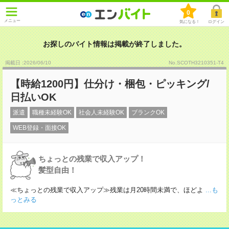
0
メニュー
気になる！
ログイン
お探しのバイト情報は掲載が終了しました。
掲載日 :2026
/
06
/
10
No.SCOTH3210351-T4
【時給1200円】仕分け・梱包・ピッキング/
日払いOK
派遣
職種未経験OK
社会人未経験OK
ブランクOK
WEB登録・面接OK
ちょっとの残業で収入アップ！
髪型自由！
≪ちょっとの残業で収入アップ≫残業は月20時間未満で、ほどよ
...も
っとみる