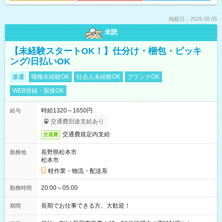
掲載日：2026.08.05
未読
【未経験スタートOK！】仕分け・梱包・ピッキ
ング/日払いOK
派遣
職種未経験OK
社会人未経験OK
ブランクOK
WEB登録・面接OK
時給1320～1650円
給与
交通費別途支給あり
交通費規定内支給
交通費
長野県松本市
勤務地
松本市
軽作業・物流・配送系
20:00～05:00
勤務時間
長期でお仕事できる方、大歓迎！
期間