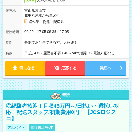
交通費規定内支給
交通費
富山県富山市
勤務地
越中八尾駅から車5分
軽作業・物流・配送系
08:20～17:05 08:35～17:05
勤務時間
長期でお仕事できる方、大歓迎！
期間
日払いOK
/
履歴書不要
/
40～50代活躍中
/
電話対応なし
特徴
気になる！
応募する
詳細へ
未読
◎経験者歓迎！月収45万円～/日払い・週払い対
応！配送スタッフ/初期費用0円！【JCSロジス
コ】
アルバイト
職種未経験OK