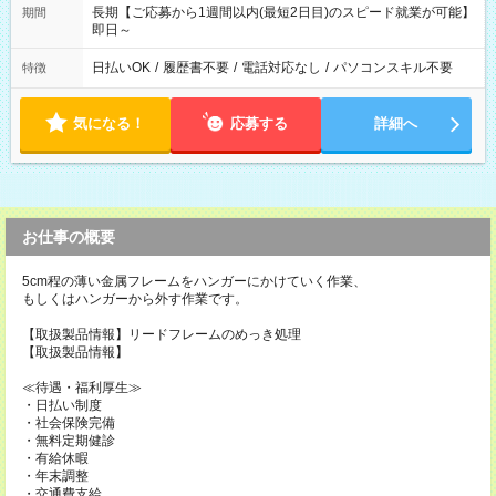
長期【ご応募から1週間以内(最短2日目)のスピード就業が可能】
期間
即日～
日払いOK
/
履歴書不要
/
電話対応なし
/
パソコンスキル不要
特徴
気になる！
応募する
詳細へ
お仕事の概要
5cm程の薄い金属フレームをハンガーにかけていく作業、
もしくはハンガーから外す作業です。
【取扱製品情報】リードフレームのめっき処理
【取扱製品情報】
≪待遇・福利厚生≫
・日払い制度
・社会保険完備
・無料定期健診
・有給休暇
・年末調整
・交通費支給