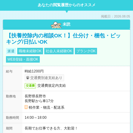
あなたの閲覧履歴からのオススメ
掲載日：2026.08.05
未読
【扶養控除内の相談OK！】仕分け・梱包・ピッ
キング/日払いOK
派遣
職種未経験OK
社会人未経験OK
ブランクOK
WEB登録・面接OK
時給1200円
給与
交通費別途支給あり
交通費規定内支給
交通費
長野県長野市
勤務地
長野駅から車17分
軽作業・物流・配送系
14:00～18:00
勤務時間
長期でお仕事できる方、大歓迎！
期間