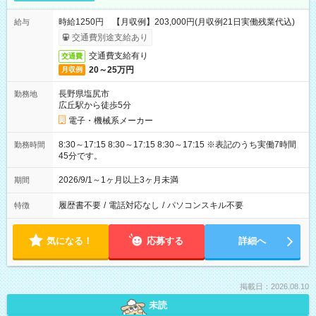
時給1250円 【月収例】203,000円(月収例21日実働残業代込)
給与
交通費別途支給あり
交通費支給有り
交通費
20～25万円
月収例
長野県塩尻市
勤務地
広丘駅から徒歩5分
電子・機械系メーカー
8:30～17:15 8:30～17:15 8:30～17:15 ※表記のうち実働7時間
勤務時間
45分です。
2026/9/1～1ヶ月以上3ヶ月未満
期間
履歴書不要
/
電話対応なし
/
パソコンスキル不要
特徴
気になる！
応募する
詳細へ
掲載日：2026.08.10
未読