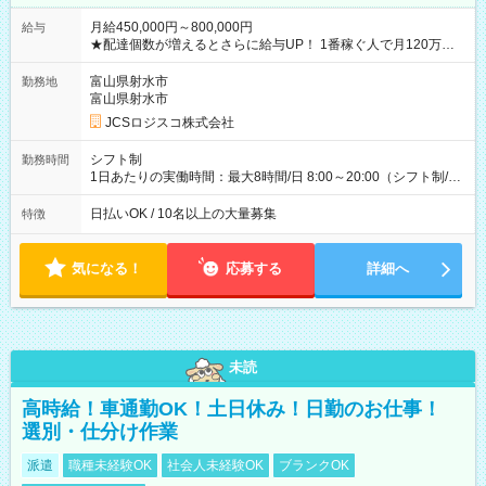
月給450,000円～800,000円
給与
★配達個数が増えるとさらに給与UP！ 1番稼ぐ人で月120万ほ
ど！ ・主要都市エリア 月収55万円／週5日稼働 月収65万~112
万円／週6日稼働 ・地方郊外エリア 月収40万円／週5日稼働 月
富山県射水市
勤務地
収40万円~50万円／週6日稼働 ＜モデルイメージ＞ ■月収50万
富山県射水市
円 (27歳男性/江東区在住)※元建築関係 1日150個配達×25日勤務
JCSロジスコ株式会社
(日休み) ■月収80万円(43歳男性/墨田区在住)※元営業 1日200個
配達×25日勤務(月休み) 【試用期間】試用期間なし
シフト制
勤務時間
1日あたりの実働時間：最大8時間/日 8:00～20:00（シフト制/実
働8時間） ※週5日勤務（場所次第では週4も有り） ※配達状況
によって時間外での勤務可能性有り ※案件により多少の前後あ
日払いOK / 10名以上の大量募集
特徴
り ※配達が完了次第、帰社OKです
気になる！
応募する
詳細へ
未読
高時給！車通勤OK！土日休み！日勤のお仕事！
選別・仕分け作業
派遣
職種未経験OK
社会人未経験OK
ブランクOK