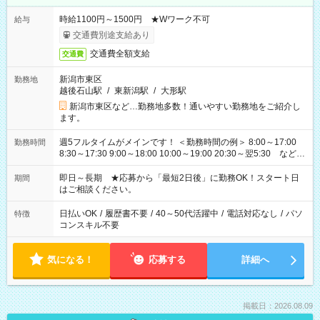
時給1100円～1500円 ★Wワーク不可
給与
交通費別途支給あり
交通費全額支給
交通費
新潟市東区
勤務地
越後石山駅
/
東新潟駅
/
大形駅
新潟市東区など…勤務地多数！通いやすい勤務地をご紹介し
ます。
週5フルタイムがメインです！ ＜勤務時間の例＞ 8:00～17:00
勤務時間
8:30～17:30 9:00～18:00 10:00～19:00 20:30～翌5:30 など ★
その他にも勤務時間多数！ 日勤のみ、残業なし、交替制など
ご希望を教えてください！
即日～長期 ★応募から「最短2日後」に勤務OK！スタート日
期間
はご相談ください。
日払いOK
/
履歴書不要
/
40～50代活躍中
/
電話対応なし
/
パソ
特徴
コンスキル不要
気になる！
応募する
詳細へ
掲載日：2026.08.09