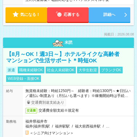
気になる！
応募する
詳細へ
掲載日：2026.08.08
未読
【8月～OK！週3日～】ホテルライクな高齢者
マンションで生活サポート＊時短OK
派遣
職種未経験OK
社会人未経験OK
大学生歓迎
ブランクOK
WEB登録・面接OK
無資格未経験：時給1250円～ 経験者：時給1300円～★日払い
給与
／週払い制度あり（月払いも選べます）※稼働開始時は手続き完
了次第のお支払いとなります。
交通費別途支給あり
交通費全額支給※規定有
交通費
福井県福井市
勤務地
福井(福井県)駅
/
福井駅駅
/
福大前西福井駅
/
…
＜シニア向けマンション＞