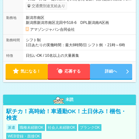
まで昇給の機会があります。 ■正社員登用制度あり ※月末締/翌
交通費別途支給あり
月25日支払い ※時間外手当、別途支給 ※深夜割増賃金 (22:00～
翌5:00までは時給が25%UPします) ☆給与前払い制度有！
新潟市南区
勤務地
☆Amazon直雇用で安定して働けます！ 【試用期間】試用期間
新潟県新潟市南区北田中518-6 DPL新潟南A区画
あり 試用期間の長さ：1週間 雇用形態、給与は本採用時と同じ
です。
アマゾンジャパン合同会社
シフト制
勤務時間
1日あたりの実働時間：最大8時間/日 シフト例 ・21時～6時
日払いOK / 10名以上の大量募集
特徴
気になる！
応募する
詳細へ
未読
駅チカ！高時給！車通勤OK！土日休み！梱包・
検査
派遣
職種未経験OK
社会人未経験OK
ブランクOK
WEB登録・面接OK