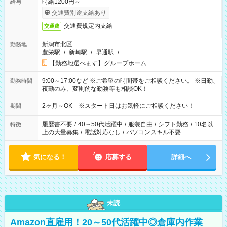
時給1200円～
給与
交通費別途支給あり
交通費規定内支給
交通費
新潟市北区
勤務地
豊栄駅
/
新崎駅
/
早通駅
/
…
【勤務地選べます】グループホーム
9:00～17:00など ※ご希望の時間帯をご相談ください。 ※日勤、
勤務時間
夜勤のみ、変則的な勤務等も相談OK！
2ヶ月～OK ※スタート日はお気軽にご相談ください！
期間
履歴書不要
/
40～50代活躍中
/
服装自由
/
シフト勤務
/
10名以
特徴
上の大量募集
/
電話対応なし
/
パソコンスキル不要
気になる！
応募する
詳細へ
未読
Amazon直雇用！20～50代活躍中◎倉庫内作業