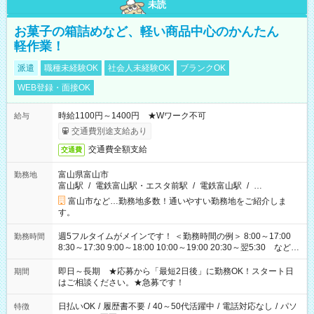
未読
お菓子の箱詰めなど、軽い商品中心のかんたん
軽作業！
派遣
職種未経験OK
社会人未経験OK
ブランクOK
WEB登録・面接OK
時給1100円～1400円 ★Wワーク不可
給与
交通費別途支給あり
交通費全額支給
交通費
富山県富山市
勤務地
富山駅
/
電鉄富山駅・エスタ前駅
/
電鉄富山駅
/
…
富山市など…勤務地多数！通いやすい勤務地をご紹介しま
す。
週5フルタイムがメインです！ ＜勤務時間の例＞ 8:00～17:00
勤務時間
8:30～17:30 9:00～18:00 10:00～19:00 20:30～翌5:30 など ★
その他にも勤務時間多数！ 日勤のみ、残業なし、交替制など
ご希望を教えてください！
即日～長期 ★応募から「最短2日後」に勤務OK！スタート日
期間
はご相談ください。★急募です！
日払いOK
/
履歴書不要
/
40～50代活躍中
/
電話対応なし
/
パソ
特徴