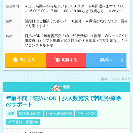
★1日5時間～の時短シフトOK ★スタート時間選べます！ 7:00
勤務時間
～16:00 9:00～17:00 11:00～19:00 など 残業なし！ ※Wワーク
の場合、他のお仕事と合わせ週40時間超の就業はご案内できま
せん ※法令に基づき、週20時間以上勤務は社会保険への加入対
開始日はご相談ください！ ★急募 ★職場が気に入れば、長期
期間
象となります ※労働者派遣法（日雇い派遣の原則禁止）によ
でも働けます！
り、短時間・短期間の就業はご案内が難しい場合があります
日払いOK
/
履歴書不要
/
40～50代活躍中
/
副業・WワークOK
/
特徴
服装自由
/
シフト勤務
/
10名以上の大量募集
/
電話対応なし
/
パ
ソコンスキル不要
気になる！
応募する
詳細へ
掲載日：2026.08.09
未読
年齢不問！速払いOK｜少人数施設で料理や掃除
のサポート
派遣
職種未経験OK
社会人未経験OK
ブランクOK
WEB登録・面接OK