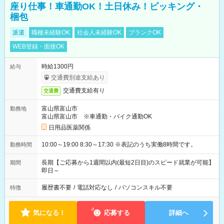
座り仕事！車通勤OK！土日休み！ピッキング・
梱包
派遣
職種未経験OK
社会人未経験OK
ブランクOK
WEB登録・面接OK
時給1300円
給与
交通費別途支給あり
交通費支給有り
交通費
富山県富山市
勤務地
富山県富山市 ※車通勤・バイク通勤OK
日用品医薬関係
10:00～19:00 8:30～17:30 ※表記のうち実働8時間です。
勤務時間
長期【ご応募から1週間以内(最短2日目)のスピード就業が可能】
期間
即日～
履歴書不要
/
電話対応なし
/
パソコンスキル不要
特徴
気になる！
応募する
詳細へ