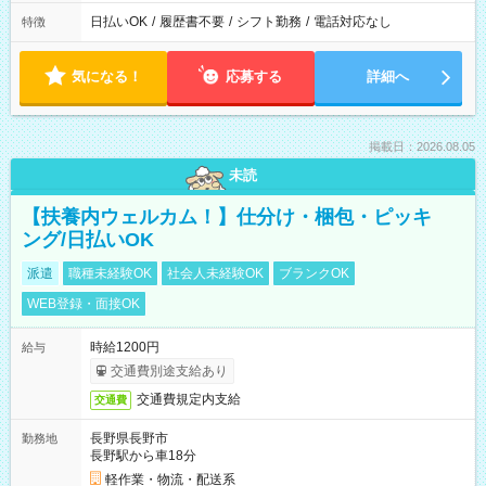
日払いOK
/
履歴書不要
/
シフト勤務
/
電話対応なし
特徴
気になる！
応募する
詳細へ
掲載日：2026.08.05
未読
【扶養内ウェルカム！】仕分け・梱包・ピッキ
ング/日払いOK
派遣
職種未経験OK
社会人未経験OK
ブランクOK
WEB登録・面接OK
時給1200円
給与
交通費別途支給あり
交通費規定内支給
交通費
長野県長野市
勤務地
長野駅から車18分
軽作業・物流・配送系