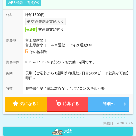
WEB登録・面接OK
時給1500円
給与
交通費別途支給あり
交通費支給有り
交通費
富山県射水市
勤務地
富山県射水市 ※車通勤・バイク通勤OK
その他製造
8:15～17:15 ※表記のうち実働8時間です。
勤務時間
長期【ご応募から1週間以内(最短2日目)のスピード就業が可能】
期間
即日～
履歴書不要
/
電話対応なし
/
パソコンスキル不要
特徴
気になる！
応募する
詳細へ
掲載日：2026.08.05
未読