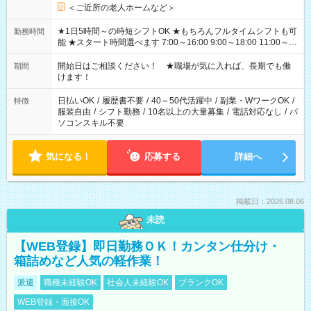
＜ご近所の老人ホームなど＞
★1日5時間～の時短シフトOK ★もちろんフルタイムシフトも可
勤務時間
能 ★スタート時間選べます 7:00～16:00 9:00～18:00 11:00～
20:00 など 残業なし！ ※Wワークの場合、他のお仕事と合わせ
週40時間超の就業はご案内できません ※法令に基づき、週20時
開始日はご相談ください！ ★職場が気に入れば、長期でも働
期間
間以上勤務は社会保険への加入対象となります ※労働者派遣法
けます！
（日雇い派遣の原則禁止）により、短時間・短期間の就業はご
案内が難しい場合があります
日払いOK
/
履歴書不要
/
40～50代活躍中
/
副業・WワークOK
/
特徴
服装自由
/
シフト勤務
/
10名以上の大量募集
/
電話対応なし
/
パ
ソコンスキル不要
気になる！
応募する
詳細へ
掲載日：2026.08.06
未読
【WEB登録】即日勤務ＯＫ！カンタン仕分け・
箱詰めなど人気の軽作業！
派遣
職種未経験OK
社会人未経験OK
ブランクOK
WEB登録・面接OK