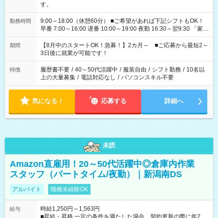
す。
9:00～18:00（休憩60分） ■ご希望があれば下記シフトもOK！
勤務時間
早番 7:00～16:00 遅番 10:00～19:00 夜勤 16:30～翌9:30 「家族
と休みを合わせたい」 「余裕を持って夕飯の準備がしたい」
「できれば残業はしたくない」 など、ご希望を教えてください
【8月中のスタートOK！急募！】2カ月～ ■ご応募から最短2～
期間
ね。 ※Wワーク希望の方へ 今ご覧のお仕事で希望する勤務時間
3日後に就業が可能です！
と、もう1つのお仕事の勤務時間。 合計で週40時間を超える場
合は応募できません。
履歴書不要
/
40～50代活躍中
/
服装自由
/
シフト勤務
/
10名以
特徴
上の大量募集
/
電話対応なし
/
パソコンスキル不要
気になる！
応募する
詳細へ
未読
Amazon直雇用！20～50代活躍中◎倉庫内作業
スタッフ（パートタイム/夜勤）｜新潟南DS
アルバイト
職種未経験OK
時給1,250円～1,563円
給与
■昇給・昇格 一定の条件を満たした場合、契約更新の際に年2回