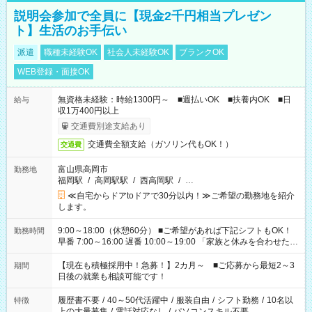
説明会参加で全員に【現金2千円相当プレゼン
ト】生活のお手伝い
派遣
職種未経験OK
社会人未経験OK
ブランクOK
WEB登録・面接OK
無資格未経験：時給1300円～ ■週払いOK ■扶養内OK ■日
給与
収1万400円以上
交通費別途支給あり
交通費全額支給（ガソリン代もOK！）
交通費
富山県高岡市
勤務地
福岡駅
/
高岡駅駅
/
西高岡駅
/
…
≪自宅からドアtoドアで30分以内！≫ご希望の勤務地を紹介
します。
9:00～18:00（休憩60分） ■ご希望があれば下記シフトもOK！
勤務時間
早番 7:00～16:00 遅番 10:00～19:00 「家族と休みを合わせた
い」 「余裕を持って夕飯の準備がしたい」 「できれば残業はし
たくない」 など、ご希望を教えてくださいね。 ※Wワーク希望
【現在も積極採用中！急募！】2カ月～ ■ご応募から最短2～3
期間
の方へ 今ご覧のお仕事で希望する勤務時間と、もう1つのお仕事
日後の就業も相談可能です！
の勤務時間。 合計で週40時間を超える場合は応募できません。
履歴書不要
/
40～50代活躍中
/
服装自由
/
シフト勤務
/
10名以
特徴
上の大量募集
/
電話対応なし
/
パソコンスキル不要