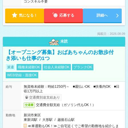
コンスキル不要
気になる！
応募する
詳細へ
掲載日：2026.08.09
未読
【オープニング募集】おばあちゃんのお散歩付
き添いも仕事の1つ
派遣
職種未経験OK
社会人未経験OK
ブランクOK
WEB登録・面接OK
無資格未経験：時給1250円～ ■週払いOK ■扶養内OK ■日
給与
収1万円以上
交通費別途支給あり
交通費全額支給（ガソリン代もOK！）
交通費
新潟市東区
勤務地
東新潟駅
/
大形駅
/
越後石山駅
≪車通勤もOK！≫ご自宅近くでご希望の勤務地を紹介しま