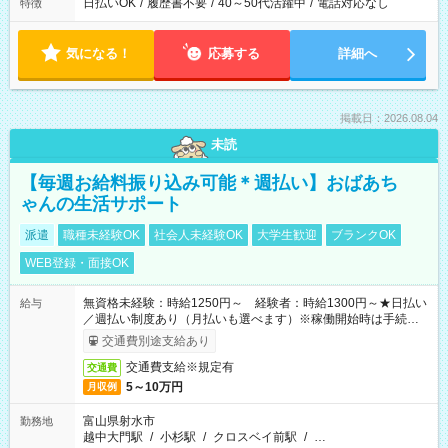
日払いOK
/
履歴書不要
/
40～50代活躍中
/
電話対応なし
特徴
気になる！
応募する
詳細へ
掲載日：2026.08.04
未読
【毎週お給料振り込み可能＊週払い】おばあち
ゃんの生活サポート
派遣
職種未経験OK
社会人未経験OK
大学生歓迎
ブランクOK
WEB登録・面接OK
無資格未経験：時給1250円～ 経験者：時給1300円～★日払い
給与
／週払い制度あり（月払いも選べます）※稼働開始時は手続き完
了次第のお支払いとなります。
交通費別途支給あり
交通費支給※規定有
交通費
5～10万円
月収例
富山県射水市
勤務地
越中大門駅
/
小杉駅
/
クロスベイ前駅
/
…