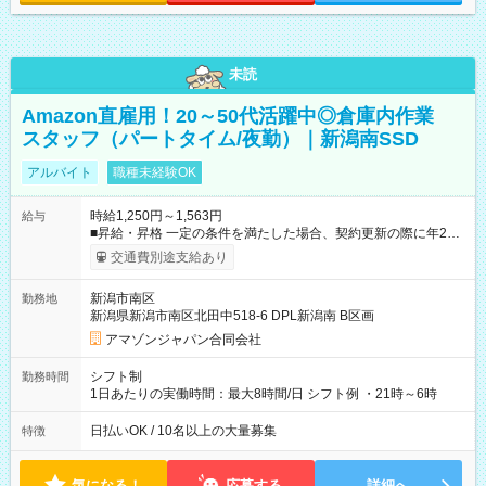
未読
Amazon直雇用！20～50代活躍中◎倉庫内作業
スタッフ（パートタイム/夜勤）｜新潟南SSD
アルバイト
職種未経験OK
時給1,250円～1,563円
給与
■昇給・昇格 一定の条件を満たした場合、契約更新の際に年2回
まで昇給の機会があります。 ■正社員登用制度あり ※月末締/翌
交通費別途支給あり
月25日支払い ※時間外手当、別途支給 ※深夜割増賃金 (22:00～
翌5:00までは時給が25%UPします) ☆給与前払い制度有！
新潟市南区
勤務地
☆Amazon直雇用で安定して働けます！ 【試用期間】試用期間
新潟県新潟市南区北田中518-6 DPL新潟南 B区画
あり 試用期間の長さ：1週間 雇用形態、給与は本採用時と同じ
です。
アマゾンジャパン合同会社
シフト制
勤務時間
1日あたりの実働時間：最大8時間/日 シフト例 ・21時～6時
日払いOK / 10名以上の大量募集
特徴
気になる！
応募する
詳細へ