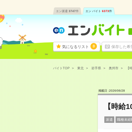
エン派遣
3747
件
エン バイト
6373
件
0
気になるリスト
保存した希
バイトTOP
東北
岩手県
奥州市
【時
掲載日 :
2026
/
06
/
28
【時給1
派遣
職種未経