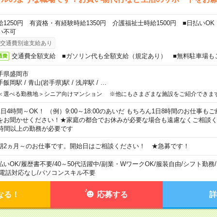
給1250円 有資格・有経験時給1350円 介護福祉士時給1500円 ■日払いO
い不可
交通費別途支給あり
交通費全額支給 ■ガソリン代も全額支給（規定あり） ■無料駐車場も
通費
手県盛岡市
手飯岡駅
/
青山(岩手県)駅
/
浅岸駅
/
…
＜選べる勤務地＞シニア向けマンション ※他にもさまざまな施設をご紹介できま
1日4時間～OK！ （例）9:00～18:00のあいだ もちろん1日8時間のお仕事
をお聞かせください！★家庭の都合でお休みが必要な場合も遠慮なくご相談く
5時間以上の勤務が必要です
期2ヵ月～のお仕事です。開始日はご相談ください！ ★急募です！
払いOK
/
履歴書不要
/
40～50代活躍中
/
副業・WワークOK
/
服装自由
/
シフト勤務
/
電話対応なし
/
パソコンスキル不要
なる！
応募する
詳