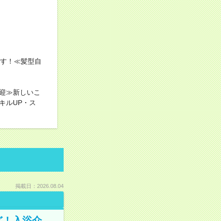
ます！≪髪型自
迎≫新しいこ
キルUP・ス
掲載日：2026.08.04
ど！入浴介