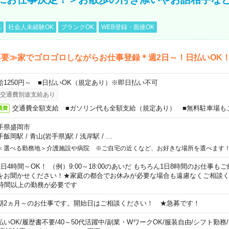
K
社会人未経験OK
ブランクOK
WEB登録・面接OK
要≫家でゴロゴロしながらお仕事登録＊週2日～！日払いOK
給1250円～ ■日払いOK（規定あり）※即日払い不可
交通費別途支給あり
交通費全額支給 ■ガソリン代も全額支給（規定あり） ■無料駐車場も
通費
手県盛岡市
手飯岡駅
/
青山(岩手県)駅
/
浅岸駅
/
…
＜選べる勤務地＞介護施設や病院 ※ご自宅の近くなど、お好きな場所を選べます
1日4時間～OK！ （例）9:00～18:00のあいだ もちろん1日8時間のお仕事
をお聞かせください！★家庭の都合でお休みが必要な場合も遠慮なくご相談く
5時間以上の勤務が必要です
期2ヵ月～のお仕事です。開始日はご相談ください！ ★急募です！
払いOK
/
履歴書不要
/
40～50代活躍中
/
副業・WワークOK
/
服装自由
/
シフト勤務
/