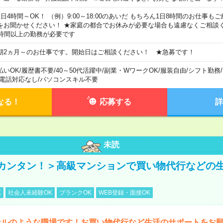
1日4時間～OK！ （例）9:00～18:00のあいだ もちろん1日8時間のお仕事
をお聞かせください！ ★家庭の都合でお休みが必要な場合も遠慮なくご相談く
5時間以上の勤務が必要です
期2ヵ月～のお仕事です。開始日はご相談ください！ ★急募です！
払いOK
/
履歴書不要
/
40～50代活躍中
/
副業・WワークOK
/
服装自由
/
シフト勤務
/
電話対応なし
/
パソコンスキル不要
なる！
応募する
詳
未読
カンタン！＞高級マンションで買い物代行などの
K
社会人未経験OK
ブランクOK
WEB登録・面接OK
テルのような職場です！お買い物代行など生活のサポートをお