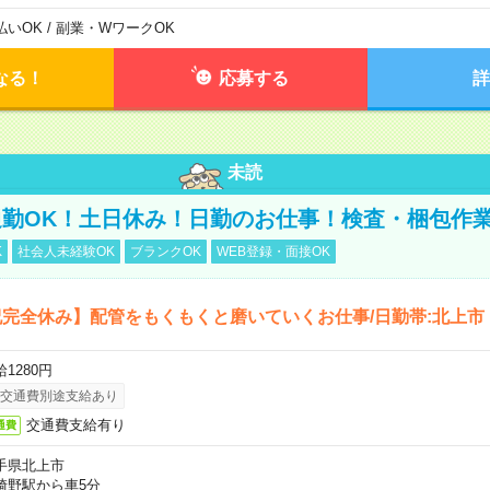
払いOK / 副業・WワークOK
なる！
応募する
詳
未読
勤OK！土日休み！日勤のお仕事！検査・梱包作
K
社会人未経験OK
ブランクOK
WEB登録・面接OK
完全休み】配管をもくもくと磨いていくお仕事/日勤帯:北上市
1280円
交通費別途支給あり
交通費支給有り
通費
手県北上市
崎野駅から車5分