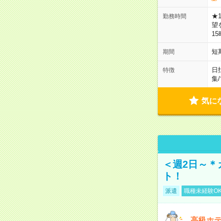
★
勤務時間
望
1
短
期間
日
特徴
集
/
気に
＜週2日～＊
ト！
派遣
職種未経験O
高級ホ