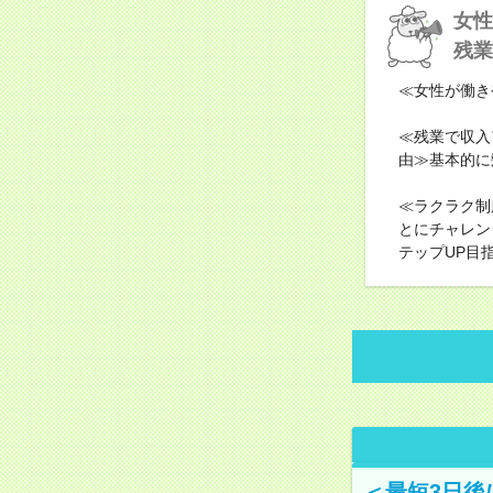
女性
残業
≪女性が働き
≪残業で収入
由≫基本的に
≪ラクラク制
とにチャレン
テップUP目
＜最短3日後