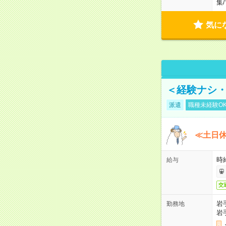
集
/
気に
＜経験ナシ・
派遣
職種未経験O
≪土日
時
給与
交
岩
勤務地
岩