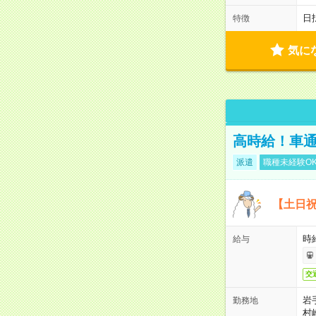
日
特徴
気に
高時給！車通
派遣
職種未経験O
【土日祝
時給
給与
交
岩
勤務地
村