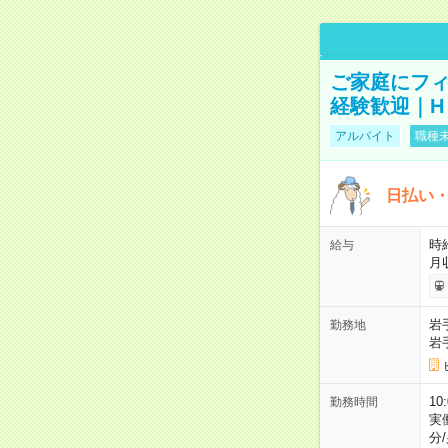
ご家庭にフィ
経験歓迎｜H
アルバイト
職種未
日払い・
時給
給与
月
岩
勤務地
岩
10
勤務時間
実
分