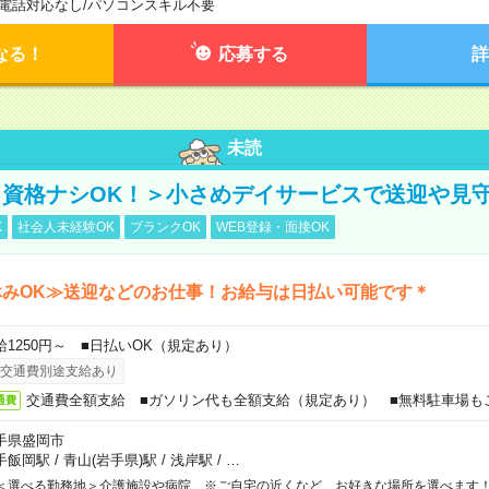
電話対応なし
/
パソコンスキル不要
なる！
応募する
詳
未読
資格ナシOK！＞小さめデイサービスで送迎や見
K
社会人未経験OK
ブランクOK
WEB登録・面接OK
休みOK≫送迎などのお仕事！お給与は日払い可能です＊
給1250円～ ■日払いOK（規定あり）
交通費別途支給あり
交通費全額支給 ■ガソリン代も全額支給（規定あり） ■無料駐車場も
通費
手県盛岡市
手飯岡駅
/
青山(岩手県)駅
/
浅岸駅
/
…
＜選べる勤務地＞介護施設や病院 ※ご自宅の近くなど、お好きな場所を選べます