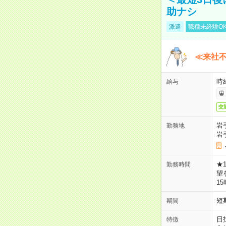
助ナシ
派遣
職種未経験O
≪来社不
時
給与
交
岩
勤務地
岩
★
勤務時間
望
1
短
期間
日
特徴