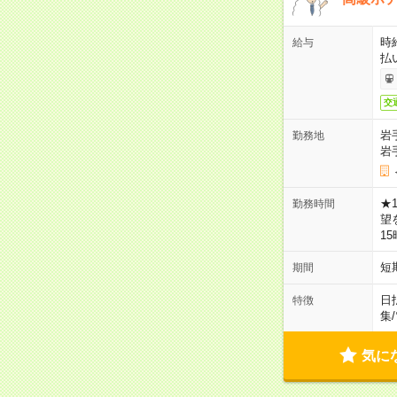
時
給与
払
交
岩
勤務地
岩
★
勤務時間
望
1
短
期間
日
特徴
集
/
気に