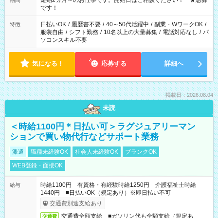
短期2ヵ月～のお仕事です。開始日はご相談ください！ ★急募
期間
です！
日払いOK
/
履歴書不要
/
40～50代活躍中
/
副業・WワークOK
/
特徴
服装自由
/
シフト勤務
/
10名以上の大量募集
/
電話対応なし
/
パ
ソコンスキル不要
気になる！
応募する
詳細へ
掲載日：2026.08.04
未読
＜時給1100円＊日払い可＞ラグジュアリーマン
ションで買い物代行などサポート業務
派遣
職種未経験OK
社会人未経験OK
ブランクOK
WEB登録・面接OK
時給1100円 有資格・有経験時給1250円 介護福祉士時給
給与
1440円 ■日払いOK（規定あり）※即日払い不可
交通費別途支給あり
交通費全額支給 ■ガソリン代も全額支給（規定あ
交通費