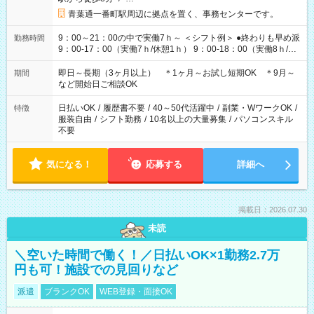
青葉通一番町駅周辺に拠点を置く、事務センターです。
9：00～21：00の中で実働7ｈ～ ＜シフト例＞ ●終わりも早め派
勤務時間
9：00-17：00（実働7ｈ/休憩1ｈ） 9：00-18：00（実働8ｈ/休
憩1ｈ） 10：00-19：00（実働8ｈ/休憩1ｈ） ●朝ゆっくり派
11：00-20：00（実働8ｈ/休憩1ｈ） 12：00-20：00（実働7ｈ/
即日～長期（3ヶ月以上） ＊1ヶ月～お試し短期OK ＊9月～
期間
休憩1ｈ） 12：00-21：00（実働8ｈ/休憩1ｈ） 13：00-22：
など開始日ご相談OK
00（実働8ｈ/休憩1ｈ） ＊時間帯固定OK
日払いOK
/
履歴書不要
/
40～50代活躍中
/
副業・WワークOK
/
特徴
服装自由
/
シフト勤務
/
10名以上の大量募集
/
パソコンスキル
不要
気になる！
応募する
詳細へ
掲載日：2026.07.30
未読
＼空いた時間で働く！／日払いOK×1勤務2.7万
円も可！施設での見回りなど
派遣
ブランクOK
WEB登録・面接OK