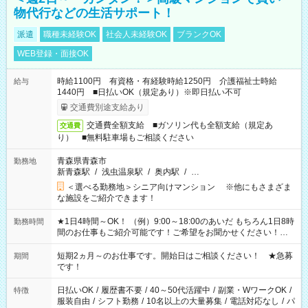
物代行などの生活サポート！
派遣
職種未経験OK
社会人未経験OK
ブランクOK
WEB登録・面接OK
時給1100円 有資格・有経験時給1250円 介護福祉士時給
給与
1440円 ■日払いOK（規定あり）※即日払い不可
交通費別途支給あり
交通費全額支給 ■ガソリン代も全額支給（規定あ
交通費
り） ■無料駐車場もご相談ください
青森県青森市
勤務地
新青森駅
/
浅虫温泉駅
/
奥内駅
/
…
＜選べる勤務地＞シニア向けマンション ※他にもさまざま
な施設をご紹介できます！
★1日4時間～OK！ （例）9:00～18:00のあいだ もちろん1日8時
勤務時間
間のお仕事もご紹介可能です！ご希望をお聞かせください！★
家庭の都合でお休みが必要な場合も遠慮なくご相談ください。
※週最低15時間以上の勤務が必要です
短期2ヵ月～のお仕事です。開始日はご相談ください！ ★急募
期間
です！
日払いOK
/
履歴書不要
/
40～50代活躍中
/
副業・WワークOK
/
特徴
服装自由
/
シフト勤務
/
10名以上の大量募集
/
電話対応なし
/
パ