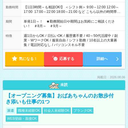
【1日3時間～も相談OK!】 ＜シフト例＞ 9:00～12:00 12:00～
勤務時間
17:00 17:00～22:00 18:00～21:00 など こちら以外の時間帯も
お気軽にご相談ください！
単発1日～！ ★勤務開始日や期間はお気軽にご相談くださ
期間
い！ ＃8月～ ＃9月～
週1日からOK
/
日払いOK
/
履歴書不要
/
40～50代活躍中
/
副
特徴
業・WワークOK
/
服装自由
/
シフト勤務
/
10名以上の大量募
集
/
電話対応なし
/
パソコンスキル不要
気になる！
応募する
詳細へ
掲載日：2026.08.06
未読
【オープニング募集】おばあちゃんのお散歩付
き添いも仕事の1つ
派遣
職種未経験OK
社会人未経験OK
ブランクOK
WEB登録・面接OK