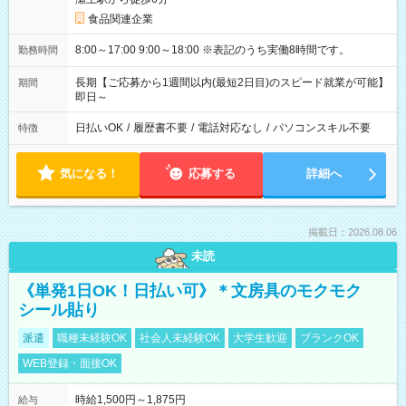
食品関連企業
8:00～17:00 9:00～18:00 ※表記のうち実働8時間です。
勤務時間
長期【ご応募から1週間以内(最短2日目)のスピード就業が可能】
期間
即日～
日払いOK
/
履歴書不要
/
電話対応なし
/
パソコンスキル不要
特徴
気になる！
応募する
詳細へ
掲載日：2026.08.06
未読
《単発1日OK！日払い可》＊文房具のモクモク
シール貼り
派遣
職種未経験OK
社会人未経験OK
大学生歓迎
ブランクOK
WEB登録・面接OK
時給1,500円～1,875円
給与