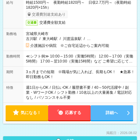
時給1500円～ 夜勤時給1820円～ 日収2.7万円～（夜勤時給
給与
1820円×15h）
交通費別途支給あり
交通費全額支給
交通費
宮城県大崎市
勤務地
古川駅
/
東大崎駅
/
川渡温泉駅
/
…
介護施設や病院 ※ご自宅近辺からご案内可能
≪シフト例≫ 10:00～15:00（実働5時間） 12:00～17:00（実働
勤務時間
5時間） 17:00～翌10:00（実働15時間）など ご希望に応じて、
働く時間は調整できます！ お気軽に担当へ相談ください！
3ヵ月までの短期 ※職場が気に入れば、長期もOK！ ★急募！
期間
即日勤務もOK！
週1日からOK
/
日払いOK
/
履歴書不要
/
40～50代活躍中
/
副
特徴
業・WワークOK
/
シフト勤務
/
10名以上の大量募集
/
電話対応
なし
/
パソコンスキル不要
気になる！
応募する
詳細へ
掲載日：2026.08.02