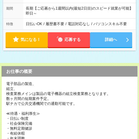
長期【ご応募から1週間以内(最短2日目)のスピード就業が可能】
期間
即日～
日払いOK
/
履歴書不要
/
電話対応なし
/
パソコンスキル不要
特徴
気になる！
応募する
詳細へ
お仕事の概要
電子部品の製造、
組立、
検査業務メインは製品の電子機器の組立検査業務となります。
数ヶ月間の短期案件予定。
駅チカで公共交通機関での通勤可能です。
≪待遇・福利厚生≫
・日払い制度
・社会保険完備
・無料定期健診
・有給休暇
・年末調整