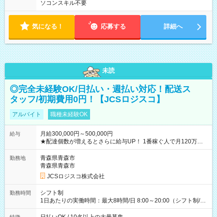
ソコンスキル不要
気になる！
応募する
詳細へ
未読
◎完全未経験OK/日払い・週払い対応！配送ス
タッフ/初期費用0円！【JCSロジスコ】
アルバイト
職種未経験OK
月給300,000円～500,000円
給与
★配達個数が増えるとさらに給与UP！ 1番稼ぐ人で月120万ほ
ど！ ・主要都市エリア 月収55万円／週5日稼働 月収65万~112
万円／週6日稼働 ・地方郊外エリア 月収40万円／週5日稼働 月
青森県青森市
勤務地
収40万円~50万円／週6日稼働 ＜モデルイメージ＞ ■月収50万
青森県青森市
円 (27歳男性/江東区在住)※元建築関係 1日150個配達×25日勤務
JCSロジスコ株式会社
(日休み) ■月収80万円(43歳男性/墨田区在住)※元営業 1日200個
配達×25日勤務(月休み) 【試用期間】試用期間なし
シフト制
勤務時間
1日あたりの実働時間：最大8時間/日 8:00～20:00（シフト制/実
働8時間） ※週5日勤務（場所次第では週4も有り） ※配達状況
によって時間外での勤務可能性有り ※案件により多少の前後あ