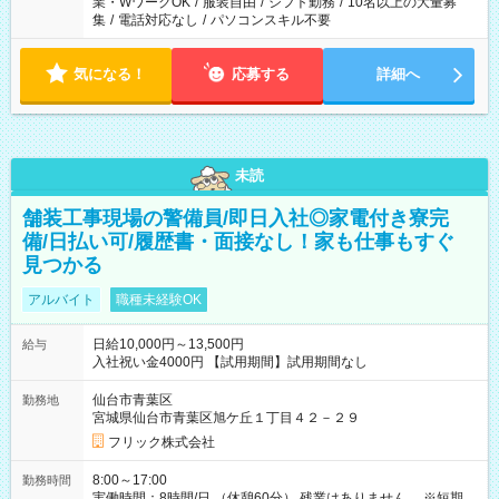
業・WワークOK
/
服装自由
/
シフト勤務
/
10名以上の大量募
集
/
電話対応なし
/
パソコンスキル不要
気になる！
応募する
詳細へ
未読
舗装工事現場の警備員/即日入社◎家電付き寮完
備/日払い可/履歴書・面接なし！家も仕事もすぐ
見つかる
アルバイト
職種未経験OK
日給10,000円～13,500円
給与
入社祝い金4000円 【試用期間】試用期間なし
仙台市青葉区
勤務地
宮城県仙台市青葉区旭ケ丘１丁目４２－２９
フリック株式会社
8:00～17:00
勤務時間
実働時間：8時間/日 （休憩60分） 残業はありません。 ※短期の