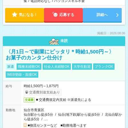
集
/
電話対応なし
/
パソコンスキル不要
気になる！
応募する
詳細へ
掲載日：2026.08.06
未読
〈月1日～で副業にピッタリ＊時給1,500円～〉
お菓子のカンタン仕分け
派遣
職種未経験OK
社会人未経験OK
大学生歓迎
ブランクOK
WEB登録・面接OK
時給1,500円～1,875円
給与
交通費別途支給あり
■ 交通費規定内支給 ※派遣先による
交通費
仙台市青葉区
勤務地
仙台駅から徒歩5分
/
仙台(地下鉄)駅から徒歩5分
/
北仙台駅か
ら徒歩5分
/
…
■物流センターなど ■勤務地選べます