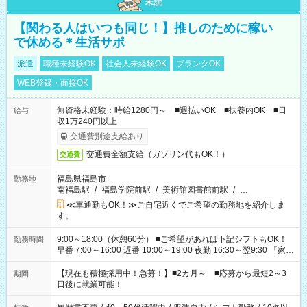
未読
【関わる人はいつも同じ！】推しのために稼い
で休める＊生活サポ
派遣
職種未経験OK
社会人未経験OK
ブランクOK
WEB登録・面接OK
無資格未経験：時給1280円～ ■週払いOK ■扶養内OK ■日
給与
収1万240円以上
交通費別途支給あり
交通費全額支給（ガソリン代もOK！）
交通費
福島県福島市
勤務地
南福島駅
/
福島学院前駅
/
美術館図書館前駅
/
…
≪車通勤もOK！≫ご自宅近くでご希望の勤務地を紹介しま
す。
9:00～18:00（休憩60分） ■ご希望があれば下記シフトもOK！
勤務時間
早番 7:00～16:00 遅番 10:00～19:00 夜勤 16:30～翌9:30 「家族
と休みを合わせたい」 「余裕を持って夕飯の準備がしたい」
「できれば残業はしたくない」 など、ご希望を教えてください
【現在も積極採用中！急募！】■2カ月～ ■応募から最短2～3
期間
ね。 ※Wワーク希望の方へ 今ご覧のお仕事で希望する勤務時間
日後に就業可能！
と、もう1つのお仕事の勤務時間。 合計で週40時間を超える場
合は応募できません。