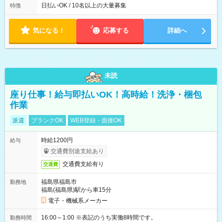
によって時間外での勤務可能性有り ※案件により多少の前後あ
日払いOK / 10名以上の大量募集
特徴
り ※配達が完了次第、帰社OKです
気になる！
応募する
詳細へ
未読
座り仕事！給与即払いOK！高時給！洗浄・梱包
作業
派遣
ブランクOK
WEB登録・面接OK
時給1200円
給与
交通費別途支給あり
交通費支給有り
交通費
福島県福島市
勤務地
福島(福島県)駅から車15分
電子・機械系メーカー
16:00～1:00 ※表記のうち実働8時間です。
勤務時間