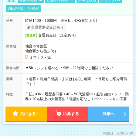
派遣
職種未経験OK
社会人未経験OK
大学生歓迎
ブランクOK
WEB登録・面接OK
時給1400～1600円 ※日払いOK(規定あり)
給与
交通費別途支給あり
交通費支給（規定あり）
交通費
仙台市青葉区
勤務地
仙台駅から徒歩3分
オフィスビル
▼5h～シフト選べる ＊9時～21時間でご相談ください！
勤務時間
＜急募＞開始日相談～まずはお試し短期 ＊長期もご紹介可能
期間
です！
日払いOK
/
履歴書不要
/
40～50代活躍中
/
服装自由
/
シフト勤
特徴
務
/
10名以上の大量募集
/
電話対応なし
/
パソコンスキル不要
気になる！
応募する
詳細へ
掲載日：2026.07.29