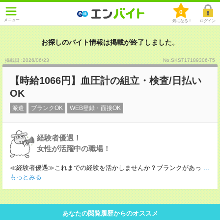
0
メニュー
気になる！
ログイン
お探しのバイト情報は掲載が終了しました。
掲載日 :2026
/
06
/
23
No.SKST17189306-T5
【時給1066円】血圧計の組立・検査/日払い
OK
派遣
ブランクOK
WEB登録・面接OK
経験者優遇！
女性が活躍中の職場！
≪経験者優遇≫これまでの経験を活かしませんか？ブランクがあっ
...
もっとみる
あなたの閲覧履歴からのオススメ