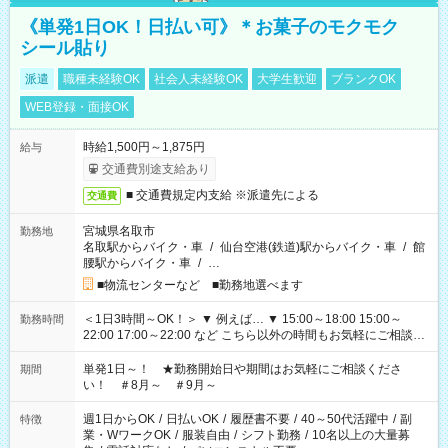
《単発1日OK！日払い可》＊お菓子のモクモク
シール貼り
派遣
職種未経験OK
社会人未経験OK
大学生歓迎
ブランクOK
WEB登録・面接OK
時給1,500円～1,875円
給与
交通費別途支給あり
■ 交通費規定内支給 ※派遣先による
交通費
宮城県名取市
勤務地
名取駅からバイク・車
/
仙台空港(鉄道)駅からバイク・車
/
館
腰駅からバイク・車
/
…
■物流センターなど ■勤務地選べます
＜1日3時間～OK！＞ ▼ 例えば… ▼ 15:00～18:00 15:00～
勤務時間
22:00 17:00～22:00 など こちら以外の時間もお気軽にご相談く
ださい！
単発1日～！ ★勤務開始日や期間はお気軽にご相談くださ
期間
い！ ＃8月～ ＃9月～
週1日からOK
/
日払いOK
/
履歴書不要
/
40～50代活躍中
/
副
特徴
業・WワークOK
/
服装自由
/
シフト勤務
/
10名以上の大量募