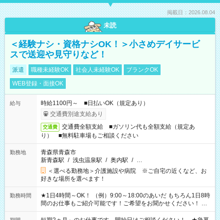
掲載日：2026.08.04
未読
＜経験ナシ・資格ナシOK！＞小さめデイサービ
スで送迎や見守りなど！
派遣
職種未経験OK
社会人未経験OK
ブランクOK
WEB登録・面接OK
時給1100円～ ■日払いOK（規定あり）
給与
交通費別途支給あり
交通費全額支給 ■ガソリン代も全額支給（規定あ
交通費
り） ■無料駐車場もご相談ください
青森県青森市
勤務地
新青森駅
/
浅虫温泉駅
/
奥内駅
/
…
＜選べる勤務地＞介護施設や病院 ※ご自宅の近くなど、お
好きな場所を選べます！
★1日4時間～OK！ （例）9:00～18:00のあいだ もちろん1日8時
勤務時間
間のお仕事もご紹介可能です！ご希望をお聞かせください！ ★
家庭の都合でお休みが必要な場合も遠慮なくご相談ください。
※週最低15時間以上の勤務が必要です