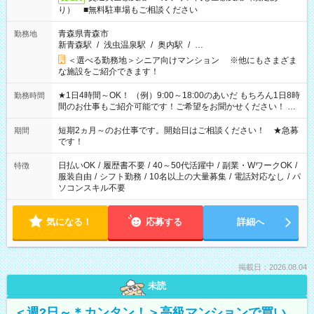
り） ■無料駐車場もご相談ください
青森県青森市
勤務地
新青森駅
/
浅虫温泉駅
/
奥内駅
/
…
＜選べる勤務地＞シニア向けマンション ※他にもさまざま
な施設をご紹介できます！
★1日4時間～OK！ （例）9:00～18:00のあいだ もちろん1日8時
勤務時間
間のお仕事もご紹介可能です！ご希望をお聞かせください！ ★
家庭の都合でお休みが必要な場合も遠慮なくご相談ください。
※週最低15時間以上の勤務が必要です
短期2ヵ月～のお仕事です。開始日はご相談ください！ ★急募
期間
です！
日払いOK
/
履歴書不要
/
40～50代活躍中
/
副業・WワークOK
/
特徴
服装自由
/
シフト勤務
/
10名以上の大量募集
/
電話対応なし
/
パ
ソコンスキル不要
気になる！
応募する
詳細へ
掲載日：2026.08.04
未読
＜週2日～＊カンタン！＞高級マンションで買い