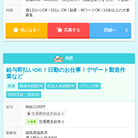
募集は行っておりません。予めご了承くださいませ。
週1日からOK / 日払いOK / 副業・WワークOK / 10名以上の大量
特徴
募集
気になる！
応募する
詳細へ
未読
給与即払いOK！日勤のお仕事！デザート製造作
業など
派遣
職種未経験OK
社会人未経験OK
ブランクOK
WEB登録・面接OK
時給1100円
給与
交通費別途支給あり
交通費支給有り
交通費
福島県福島市
勤務地
瀬上駅から徒歩6分