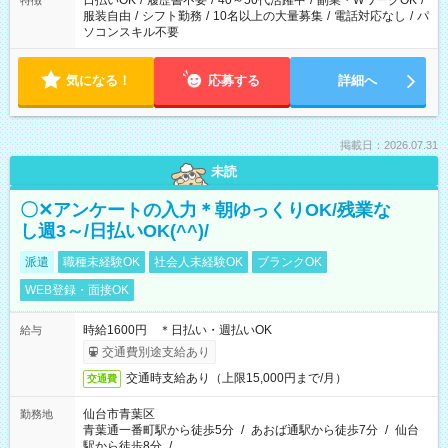
日払いOK
/
履歴書不要
/
40～50代活躍中
/
副業・WワークOK
/
特徴
服装自由
/
シフト勤務
/
10名以上の大量募集
/
電話対応なし
/
パ
ソコンスキル不要
気になる！
応募する
詳細へ
掲載日：2026.07.31
未読
〇✕アンケートの入力＊朝ゆっくりOK/残業な
し週3～/日払いOK(^^)/
派遣
職種未経験OK
社会人未経験OK
ブランクOK
WEB登録・面接OK
時給1600円 ＊日払い・週払いOK
給与
交通費別途支給あり
交通時支給あり（上限15,000円まで/月）
交通費
仙台市青葉区
勤務地
青葉通一番町駅から徒歩5分
/
あおば通駅から徒歩7分
/
仙台
駅から徒歩8分
/
…