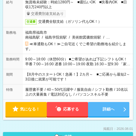
無資格未経験：時給1280円～ ■週払いOK ■扶養内OK ■日
給与
収1万240円以上
交通費別途支給あり
交通費全額支給（ガソリン代もOK！）
交通費
福島県福島市
勤務地
南福島駅
/
福島学院前駅
/
美術館図書館前駅
/
…
≪車通勤もOK！≫ご自宅近くでご希望の勤務地を紹介しま
す。
9:00～18:00（休憩60分） ■ご希望があれば下記シフトもOK！
勤務時間
早番 7:00～16:00 遅番 10:00～19:00 夜勤 16:30～翌9:30 「家族
と休みを合わせたい」 「余裕を持って夕飯の準備がしたい」
「できれば残業はしたくない」 など、ご希望を教えてください
【8月中のスタートOK！急募！】2カ月～ ■ご応募から最短2～
期間
ね。 ※Wワーク希望の方へ 今ご覧のお仕事で希望する勤務時間
3日後に就業が可能です！
と、もう1つのお仕事の勤務時間。 合計で週40時間を超える場
合は応募できません。
履歴書不要
/
40～50代活躍中
/
服装自由
/
シフト勤務
/
10名以
特徴
上の大量募集
/
電話対応なし
/
パソコンスキル不要
気になる！
応募する
詳細へ
掲載日：2026.08.01