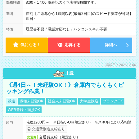
8:00～17:00 ※表記のうち実働8時間です。
勤務時間
長期【ご応募から1週間以内(最短2日目)のスピード就業が可能】
期間
即日～
履歴書不要
/
電話対応なし
/
パソコンスキル不要
特徴
気になる！
応募する
詳細へ
掲載日：2026.08.06
未読
《週4日～！未経験OK！》倉庫内でもくもくピ
ッキング作業！
派遣
職種未経験OK
社会人未経験OK
大学生歓迎
ブランクOK
WEB登録・面接OK
時給1200円～ ※日払いOK(規定あり) ※スキルにより応相談
給与
交通費別途支給あり
交通費支給（規定あり）
交通費