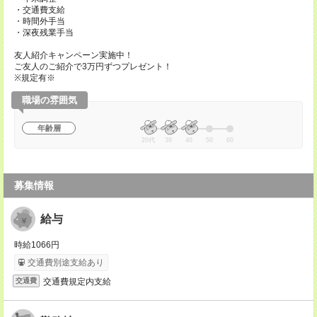
・交通費支給
・時間外手当
・深夜残業手当
友人紹介キャンペーン実施中！
ご友人のご紹介で3万円ずつプレゼント！
※規定有※
職場の雰囲気
年齢層
20代
30
40
50
60
募集情報
給与
時給1066円
交通費別途支給あり
交通費規定内支給
交通費