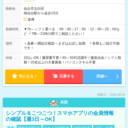
仙台市太白区
勤務地
南仙台駅から徒歩15分
倉庫
▼7h～シフト選べる ・09：00～17：00 ・12：00～20：00な
勤務時間
ど ＊7時～21時の間でご相談ください！
＜急募＞開始日相談～まずはお試し短期 ＊長期もご紹介可能
期間
です！
日払いOK
/
履歴書不要
/
40～50代活躍中
/
服装自由
/
シフト勤
特徴
務
/
10名以上の大量募集
/
パソコンスキル不要
気になる！
応募する
詳細へ
掲載日：2026.08.04
未読
シンプル＆こつこつ！スマホアプリの会員情報
の確認【週3日～OK】