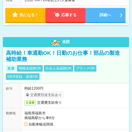
日払いOK / 10名以上の大量募集
特徴
り ※配達が完了次第、帰社OKです
気になる！
応募する
詳細へ
未読
高時給！車通勤OK！日勤のお仕事！部品の製造
補助業務
派遣
職種未経験OK
社会人未経験OK
ブランクOK
WEB登録・面接OK
時給1200円
給与
交通費別途支給あり
交通費支給有り
交通費
福島県福島市
勤務地
南福島駅から車6分
自動車輸送関係