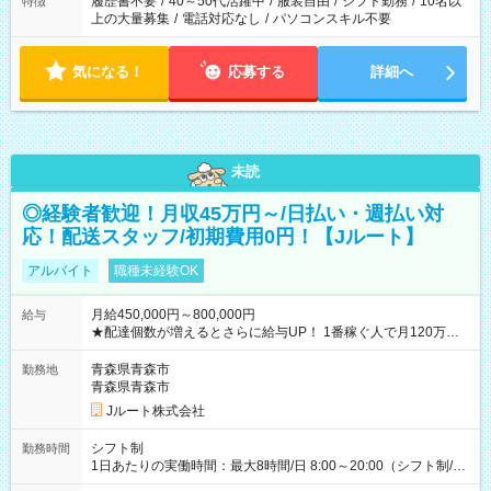
履歴書不要
/
40～50代活躍中
/
服装自由
/
シフト勤務
/
10名以
特徴
上の大量募集
/
電話対応なし
/
パソコンスキル不要
気になる！
応募する
詳細へ
未読
◎経験者歓迎！月収45万円～/日払い・週払い対
応！配送スタッフ/初期費用0円！【Jルート】
アルバイト
職種未経験OK
月給450,000円～800,000円
給与
★配達個数が増えるとさらに給与UP！ 1番稼ぐ人で月120万ほ
ど！ ・主要都市エリア 月収55万円／週5日稼働 月収65万~112
万円／週6日稼働 ・地方郊外エリア 月収40万円／週5日稼働 月
青森県青森市
勤務地
収40万円~50万円／週6日稼働 ＜モデルイメージ＞ ■月収50万
青森県青森市
円 (27歳男性/江東区在住)※元建築関係 1日150個配達×25日勤務
Jルート株式会社
(日休み) ■月収80万円(43歳男性/墨田区在住)※元営業 1日200個
配達×25日勤務(月休み) 【試用期間】試用期間なし
シフト制
勤務時間
1日あたりの実働時間：最大8時間/日 8:00～20:00（シフト制/実
働8時間） ※週5日勤務（場所次第では週4も有り） ※配達状況