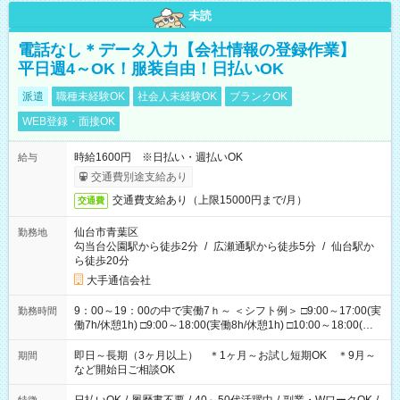
未読
電話なし＊データ入力【会社情報の登録作業】
平日週4～OK！服装自由！日払いOK
派遣
職種未経験OK
社会人未経験OK
ブランクOK
WEB登録・面接OK
時給1600円 ※日払い・週払いOK
給与
交通費別途支給あり
交通費支給あり（上限15000円まで/月）
交通費
仙台市青葉区
勤務地
勾当台公園駅から徒歩2分
/
広瀬通駅から徒歩5分
/
仙台駅か
ら徒歩20分
大手通信会社
9：00～19：00の中で実働7ｈ～ ＜シフト例＞ □9:00～17:00(実
勤務時間
働7h/休憩1h) □9:00～18:00(実働8h/休憩1h) □10:00～18:00(実
働7h/休憩1h) □10:00～19:00(実働8h/休憩1h) ＊時間固定ＯＫ
即日～長期（3ヶ月以上） ＊1ヶ月～お試し短期OK ＊9月～
期間
など開始日ご相談OK