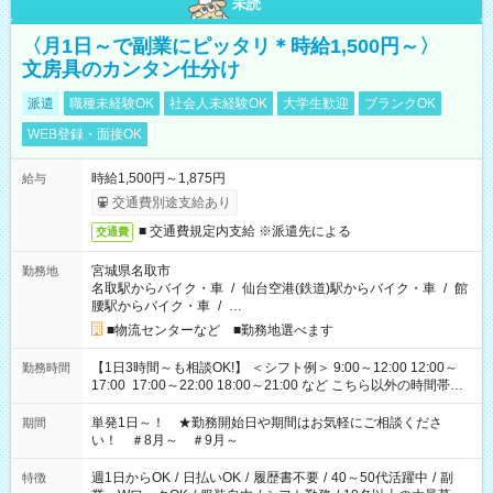
未読
〈月1日～で副業にピッタリ＊時給1,500円～〉
文房具のカンタン仕分け
派遣
職種未経験OK
社会人未経験OK
大学生歓迎
ブランクOK
WEB登録・面接OK
時給1,500円～1,875円
給与
交通費別途支給あり
■ 交通費規定内支給 ※派遣先による
交通費
宮城県名取市
勤務地
名取駅からバイク・車
/
仙台空港(鉄道)駅からバイク・車
/
館
腰駅からバイク・車
/
…
■物流センターなど ■勤務地選べます
【1日3時間～も相談OK!】 ＜シフト例＞ 9:00～12:00 12:00～
勤務時間
17:00 17:00～22:00 18:00～21:00 など こちら以外の時間帯も
お気軽にご相談ください！
単発1日～！ ★勤務開始日や期間はお気軽にご相談くださ
期間
い！ ＃8月～ ＃9月～
週1日からOK
/
日払いOK
/
履歴書不要
/
40～50代活躍中
/
副
特徴