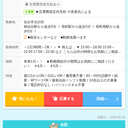
交通費別途支給あり
■ 交通費規定内支給 ※派遣先による
交通費
仙台市太白区
勤務地
南仙台駅から徒歩5分
/
長町駅から徒歩5分
/
長町南駅から徒
歩5分
/
…
■物流センターなど ■勤務地選べます
＜1日3時間～OK！＞ ▼ 例えば… ▼ 15:00～18:00 15:00～
勤務時間
22:00 17:00～22:00 など こちら以外の時間もお気軽にご相談く
ださい！
単発1日～！ ★勤務開始日や期間はお気軽にご相談くださ
期間
い！ ＃8月～ ＃9月～
週1日からOK
/
日払いOK
/
履歴書不要
/
40～50代活躍中
/
副
特徴
業・WワークOK
/
服装自由
/
シフト勤務
/
10名以上の大量募
集
/
電話対応なし
/
パソコンスキル不要
気になる！
応募する
詳細へ
掲載日：2026.08.05
未読