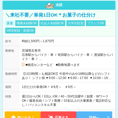
未読
＼来社不要／単発1日OK＊お菓子の仕分け
派遣
職種未経験OK
社会人未経験OK
大学生歓迎
ブランクOK
WEB登録・面接OK
時給1,500円～1,875円
給与
宮城県石巻市
勤務地
石巻駅からバイク・車
/
蛇田駅からバイク・車
/
渡波駅からバ
イク・車
/
…
■物流センターなど ■勤務地選べます
【1日3時間～も相談OK!】午前中のみや18時以降などのシフト
勤務時間
あり！ シフト例 ▼9:00～12:00 ▼9:00～17:00 ▼10:00～19:00
▼18:00～21:00
1日だけの単発OK！＃8月～ ＃9月～
期間
週1日からOK
/
日払いOK
/
40～50代活躍中
/
副業・Wワーク
特徴
OK
/
服装自由
/
シフト勤務
/
10名以上の大量募集
/
電話対応な
し
/
パソコンスキル不要
気になる！
応募する
詳細へ