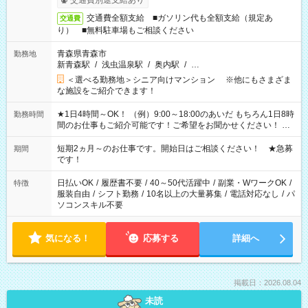
交通費別途支給あり
交通費全額支給 ■ガソリン代も全額支給（規定あ
交通費
り） ■無料駐車場もご相談ください
青森県青森市
勤務地
新青森駅
/
浅虫温泉駅
/
奥内駅
/
…
＜選べる勤務地＞シニア向けマンション ※他にもさまざま
な施設をご紹介できます！
★1日4時間～OK！ （例）9:00～18:00のあいだ もちろん1日8時
勤務時間
間のお仕事もご紹介可能です！ご希望をお聞かせください！ ★
家庭の都合でお休みが必要な場合も遠慮なくご相談ください。
※週最低15時間以上の勤務が必要です
短期2ヵ月～のお仕事です。開始日はご相談ください！ ★急募
期間
です！
日払いOK
/
履歴書不要
/
40～50代活躍中
/
副業・WワークOK
/
特徴
服装自由
/
シフト勤務
/
10名以上の大量募集
/
電話対応なし
/
パ
ソコンスキル不要
気になる！
応募する
詳細へ
掲載日：2026.08.04
未読