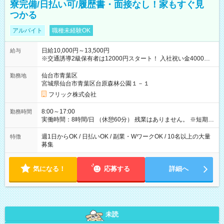
寮完備/日払い可/履歴書・面接なし！家もすぐ見
つかる
アルバイト
職種未経験OK
日給10,000円～13,500円
給与
※交通誘導2級保有者は12000円スタート！ 入社祝い金4000円
【試用期間】試用期間なし
仙台市青葉区
勤務地
宮城県仙台市青葉区台原森林公園１－１
フリック株式会社
8:00～17:00
勤務時間
実働時間：8時間/日 （休憩60分） 残業はありません。 ※短期の
募集は行っておりません。予めご了承くださいませ。
週1日からOK / 日払いOK / 副業・WワークOK / 10名以上の大量
特徴
募集
気になる！
応募する
詳細へ
未読