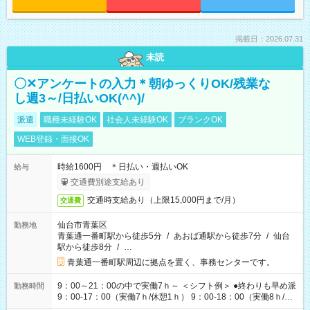
掲載日：2026.07.31
未読
〇✕アンケートの入力＊朝ゆっくりOK/残業な
し週3～/日払いOK(^^)/
派遣
職種未経験OK
社会人未経験OK
ブランクOK
WEB登録・面接OK
時給1600円 ＊日払い・週払いOK
給与
交通費別途支給あり
交通時支給あり（上限15,000円まで/月）
交通費
仙台市青葉区
勤務地
青葉通一番町駅から徒歩5分
/
あおば通駅から徒歩7分
/
仙台
駅から徒歩8分
/
…
青葉通一番町駅周辺に拠点を置く、事務センターです。
9：00～21：00の中で実働7ｈ～ ＜シフト例＞ ●終わりも早め派
勤務時間
9：00-17：00（実働7ｈ/休憩1ｈ） 9：00-18：00（実働8ｈ/休
憩1ｈ） 10：00-19：00（実働8ｈ/休憩1ｈ） ●朝ゆっくり派