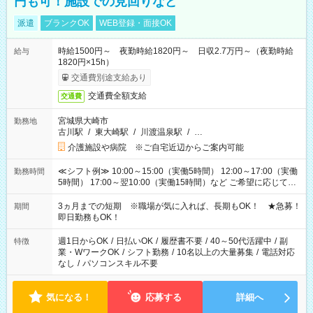
円も可！施設での見回りなど
派遣
ブランクOK
WEB登録・面接OK
時給1500円～ 夜勤時給1820円～ 日収2.7万円～（夜勤時給
給与
1820円×15h）
交通費別途支給あり
交通費全額支給
交通費
宮城県大崎市
勤務地
古川駅
/
東大崎駅
/
川渡温泉駅
/
…
介護施設や病院 ※ご自宅近辺からご案内可能
≪シフト例≫ 10:00～15:00（実働5時間） 12:00～17:00（実働
勤務時間
5時間） 17:00～翌10:00（実働15時間）など ご希望に応じて、
働く時間は調整できます！ お気軽に担当へ相談ください！
3ヵ月までの短期 ※職場が気に入れば、長期もOK！ ★急募！
期間
即日勤務もOK！
週1日からOK
/
日払いOK
/
履歴書不要
/
40～50代活躍中
/
副
特徴
業・WワークOK
/
シフト勤務
/
10名以上の大量募集
/
電話対応
なし
/
パソコンスキル不要
気になる！
応募する
詳細へ