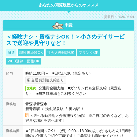
あなたの閲覧履歴からのオススメ
掲載日：2026.08.04
未読
＜経験ナシ・資格ナシOK！＞小さめデイサービ
スで送迎や見守りなど！
派遣
職種未経験OK
社会人未経験OK
ブランクOK
WEB登録・面接OK
時給1100円～ ■日払いOK（規定あり）
給与
交通費別途支給あり
交通費全額支給 ■ガソリン代も全額支給（規定あ
交通費
り） ■無料駐車場もご相談ください
青森県青森市
勤務地
新青森駅
/
浅虫温泉駅
/
奥内駅
/
…
＜選べる勤務地＞介護施設や病院 ※ご自宅の近くなど、お
好きな場所を選べます！
★1日4時間～OK！ （例）9:00～18:00のあいだ もちろん1日8時
勤務時間
間のお仕事もご紹介可能です！ご希望をお聞かせください！ ★