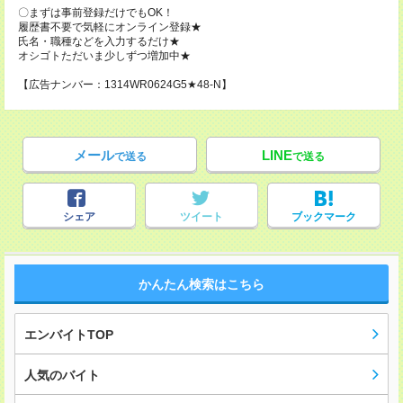
〇まずは事前登録だけでもOK！
履歴書不要で気軽にオンライン登録★
氏名・職種などを入力するだけ★
オシゴトただいま少しずつ増加中★
【広告ナンバー：1314WR0624G5★48-N】
メール
LINE
で送る
で送る
シェア
ツイート
ブックマーク
かんたん検索はこちら
エンバイトTOP
人気のバイト