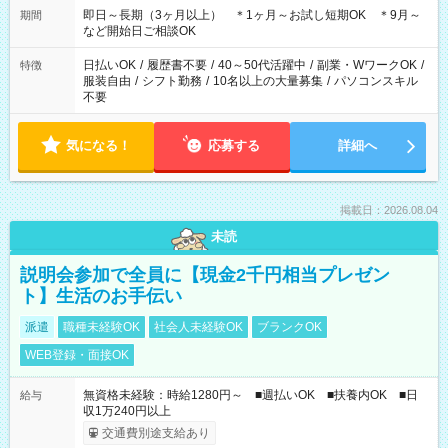
11：00-20：00（実働8ｈ/休憩1ｈ） 12：00-20：00（実働7ｈ/
即日～長期（3ヶ月以上） ＊1ヶ月～お試し短期OK ＊9月～
期間
休憩1ｈ） 12：00-21：00（実働8ｈ/休憩1ｈ） 13：00-22：
など開始日ご相談OK
00（実働8ｈ/休憩1ｈ） ＊時間帯固定OK
日払いOK
/
履歴書不要
/
40～50代活躍中
/
副業・WワークOK
/
特徴
服装自由
/
シフト勤務
/
10名以上の大量募集
/
パソコンスキル
不要
気になる！
応募する
詳細へ
掲載日：2026.08.04
未読
説明会参加で全員に【現金2千円相当プレゼン
ト】生活のお手伝い
派遣
職種未経験OK
社会人未経験OK
ブランクOK
WEB登録・面接OK
無資格未経験：時給1280円～ ■週払いOK ■扶養内OK ■日
給与
収1万240円以上
交通費別途支給あり