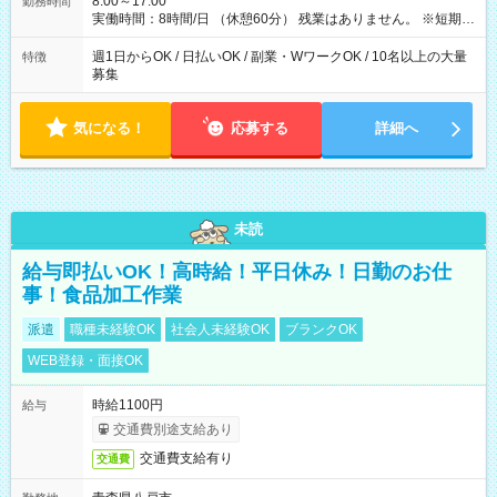
8:00～17:00
勤務時間
実働時間：8時間/日 （休憩60分） 残業はありません。 ※短期の
募集は行っておりません。予めご了承くださいませ。
週1日からOK / 日払いOK / 副業・WワークOK / 10名以上の大量
特徴
募集
気になる！
応募する
詳細へ
未読
給与即払いOK！高時給！平日休み！日勤のお仕
事！食品加工作業
派遣
職種未経験OK
社会人未経験OK
ブランクOK
WEB登録・面接OK
時給1100円
給与
交通費別途支給あり
交通費支給有り
交通費