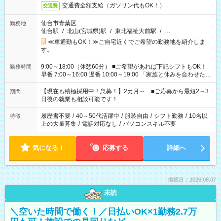
交通費全額支給（ガソリン代もOK！）
交通費
仙台市青葉区
勤務地
仙台駅
/
北山(宮城県)駅
/
東北福祉大前駅
/
…
≪車通勤もOK！≫ご自宅近くでご希望の勤務地を紹介しま
す。
9:00～18:00（休憩60分） ■ご希望があれば下記シフトもOK！
勤務時間
早番 7:00～16:00 遅番 10:00～19:00 「家族と休みを合わせた
い」 「余裕を持って夕飯の準備がしたい」 「できれば残業はし
たくない」 など、ご希望を教えてくださいね。 ※Wワーク希望
【現在も積極採用中！急募！】2カ月～ ■ご応募から最短2～3
期間
の方へ 今ご覧のお仕事で希望する勤務時間と、もう1つのお仕事
日後の就業も相談可能です！
の勤務時間。 合計で週40時間を超える場合は応募できません。
履歴書不要
/
40～50代活躍中
/
服装自由
/
シフト勤務
/
10名以
特徴
上の大量募集
/
電話対応なし
/
パソコンスキル不要
気になる！
応募する
詳細へ
掲載日：2026.08.07
未読
＼空いた時間で働く！／日払いOK×1勤務2.7万