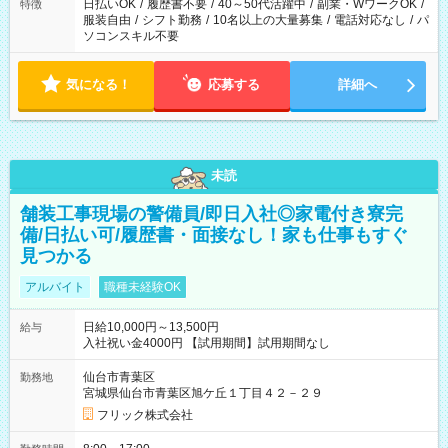
日払いOK
/
履歴書不要
/
40～50代活躍中
/
副業・WワークOK
/
特徴
服装自由
/
シフト勤務
/
10名以上の大量募集
/
電話対応なし
/
パ
ソコンスキル不要
気になる！
応募する
詳細へ
未読
舗装工事現場の警備員/即日入社◎家電付き寮完
備/日払い可/履歴書・面接なし！家も仕事もすぐ
見つかる
アルバイト
職種未経験OK
日給10,000円～13,500円
給与
入社祝い金4000円 【試用期間】試用期間なし
仙台市青葉区
勤務地
宮城県仙台市青葉区旭ケ丘１丁目４２－２９
フリック株式会社