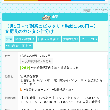
掲載日：2026.08.03
未読
〈月1日～で副業にピッタリ＊時給1,500円～〉
文房具のカンタン仕分け
派遣
職種未経験OK
社会人未経験OK
大学生歓迎
ブランクOK
WEB登録・面接OK
時給1,500円～1,875円
給与
交通費別途支給あり
■ 交通費規定内支給 ※派遣先による
交通費
宮城県石巻市
勤務地
石巻駅からバイク・車
/
蛇田駅からバイク・車
/
渡波駅からバ
イク・車
/
…
■物流センターなど ■勤務地選べます
【1日3時間～も相談OK!】 ＜シフト例＞ 9:00～12:00 12:00～
勤務時間
17:00 17:00～22:00 18:00～21:00 など こちら以外の時間帯も
お気軽にご相談ください！