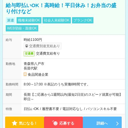
給与即払いOK！高時給！平日休み！お弁当の盛
り付けなど
派遣
職種未経験OK
社会人未経験OK
ブランクOK
WEB登録・面接OK
時給1100円
給与
交通費別途支給あり
交通費支給有り
交通費
青森県八戸市
勤務地
長苗代駅
食品関連企業
8:00～17:00 ※表記のうち実働8時間です。
勤務時間
長期【ご応募から1週間以内(最短2日目)のスピード就業が可能】
期間
即日～
日払いOK
/
履歴書不要
/
電話対応なし
/
パソコンスキル不要
特徴
気になる！
応募する
詳細へ