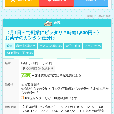
掲載日：2026.08.06
未読
〈月1日～で副業にピッタリ＊時給1,500円～〉
お菓子のカンタン仕分け
派遣
職種未経験OK
社会人未経験OK
大学生歓迎
ブランクOK
WEB登録・面接OK
時給1,500円～1,875円
給与
交通費別途支給あり
■ 交通費規定内支給 ※派遣先による
交通費
仙台市青葉区
勤務地
仙台駅から徒歩5分
/
仙台(地下鉄)駅から徒歩5分
/
北仙台駅か
ら徒歩5分
/
…
■物流センターなど ■勤務地選べます
【1日3時間～も相談OK!】 ＜シフト例＞ 9:00～12:00 12:00～
勤務時間
17:00 17:00～22:00 18:00～21:00 など こちら以外の時間帯も