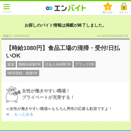
0
メニュー
気になる！
ログイン
お探しのバイト情報は掲載が終了しました。
掲載日 :2026
/
06
/
28
No.SKST26209165-T5
【時給1080円】食品工場の清掃・受付/日払
いOK
派遣
職種未経験OK
社会人未経験OK
ブランクOK
WEB登録・面接OK
女性が働きやすい職場！
プライベートが充実する！
≪女性が働きやすい職場≫もちろん男性の応募も歓迎ですよ！
≪
...もっとみる