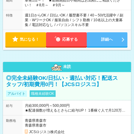
単発1日～！ ★勤務開始日や期間はお気軽にご相談くださ
期間
い！ ＃8月～ ＃9月～
週1日からOK
/
日払いOK
/
履歴書不要
/
40～50代活躍中
/
副
特徴
業・WワークOK
/
服装自由
/
シフト勤務
/
10名以上の大量募
集
/
電話対応なし
/
パソコンスキル不要
気になる！
応募する
詳細へ
未読
◎完全未経験OK/日払い・週払い対応！配送ス
タッフ/初期費用0円！【JCSロジスコ】
アルバイト
職種未経験OK
月給300,000円～500,000円
給与
★配達個数が増えるとさらに給与UP！ 1番稼ぐ人で月120万ほ
ど！ ・主要都市エリア 月収55万円／週5日稼働 月収65万~112
万円／週6日稼働 ・地方郊外エリア 月収40万円／週5日稼働 月
青森県青森市
勤務地
収40万円~50万円／週6日稼働 ＜モデルイメージ＞ ■月収50万
青森県青森市
円 (27歳男性/江東区在住)※元建築関係 1日150個配達×25日勤務
JCSロジスコ株式会社