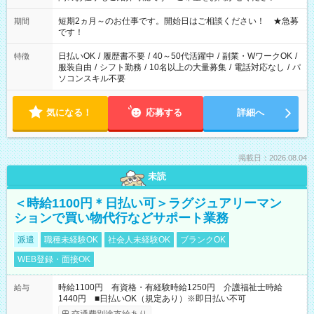
家庭の都合でお休みが必要な場合も遠慮なくご相談ください。
※週最低15時間以上の勤務が必要です
短期2ヵ月～のお仕事です。開始日はご相談ください！ ★急募
期間
です！
日払いOK
/
履歴書不要
/
40～50代活躍中
/
副業・WワークOK
/
特徴
服装自由
/
シフト勤務
/
10名以上の大量募集
/
電話対応なし
/
パ
ソコンスキル不要
気になる！
応募する
詳細へ
掲載日：2026.08.04
未読
＜時給1100円＊日払い可＞ラグジュアリーマン
ションで買い物代行などサポート業務
派遣
職種未経験OK
社会人未経験OK
ブランクOK
WEB登録・面接OK
時給1100円 有資格・有経験時給1250円 介護福祉士時給
給与
1440円 ■日払いOK（規定あり）※即日払い不可