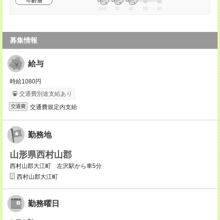
年齢層
20代
30
40
50
60
募集情報
給与
時給1080円
交通費別途支給あり
交通費規定内支給
交通費
勤務地
山形県西村山郡
西村山郡大江町 左沢駅から車5分
西村山郡大江町
勤務曜日