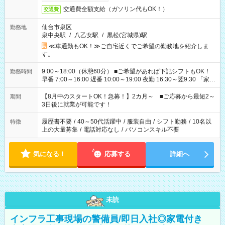
交通費全額支給（ガソリン代もOK！）
交通費
仙台市泉区
勤務地
泉中央駅
/
八乙女駅
/
黒松(宮城県)駅
≪車通勤もOK！≫ご自宅近くでご希望の勤務地を紹介しま
す。
9:00～18:00（休憩60分） ■ご希望があれば下記シフトもOK！
勤務時間
早番 7:00～16:00 遅番 10:00～19:00 夜勤 16:30～翌9:30 「家族
と休みを合わせたい」 「余裕を持って夕飯の準備がしたい」
「できれば残業はしたくない」 など、ご希望を教えてください
【8月中のスタートOK！急募！】2カ月～ ■ご応募から最短2～
期間
ね。 ※Wワーク希望の方へ 今ご覧のお仕事で希望する勤務時間
3日後に就業が可能です！
と、もう1つのお仕事の勤務時間。 合計で週40時間を超える場
合は応募できません。
履歴書不要
/
40～50代活躍中
/
服装自由
/
シフト勤務
/
10名以
特徴
上の大量募集
/
電話対応なし
/
パソコンスキル不要
気になる！
応募する
詳細へ
未読
インフラ工事現場の警備員/即日入社◎家電付き