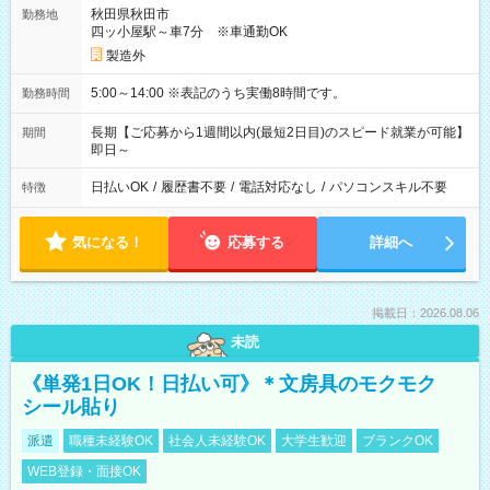
秋田県秋田市
勤務地
四ッ小屋駅～車7分 ※車通勤OK
製造外
5:00～14:00 ※表記のうち実働8時間です。
勤務時間
長期【ご応募から1週間以内(最短2日目)のスピード就業が可能】
期間
即日～
日払いOK
/
履歴書不要
/
電話対応なし
/
パソコンスキル不要
特徴
気になる！
応募する
詳細へ
掲載日：2026.08.06
未読
《単発1日OK！日払い可》＊文房具のモクモク
シール貼り
派遣
職種未経験OK
社会人未経験OK
大学生歓迎
ブランクOK
WEB登録・面接OK