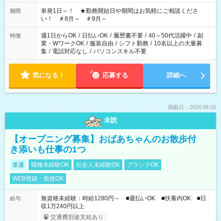
お気軽にご相談ください！
単発1日～！ ★勤務開始日や期間はお気軽にご相談くださ
期間
い！ ＃8月～ ＃9月～
週1日からOK
/
日払いOK
/
履歴書不要
/
40～50代活躍中
/
副
特徴
業・WワークOK
/
服装自由
/
シフト勤務
/
10名以上の大量募
集
/
電話対応なし
/
パソコンスキル不要
気になる！
応募する
詳細へ
掲載日：2026.08.05
未読
【オープニング募集】おばあちゃんのお散歩付
き添いも仕事の1つ
派遣
職種未経験OK
社会人未経験OK
ブランクOK
WEB登録・面接OK
無資格未経験：時給1280円～ ■週払いOK ■扶養内OK ■日
給与
収1万240円以上
交通費別途支給あり