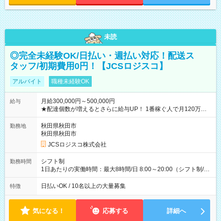
未読
◎完全未経験OK/日払い・週払い対応！配送ス
タッフ/初期費用0円！【JCSロジスコ】
アルバイト
職種未経験OK
月給300,000円～500,000円
給与
★配達個数が増えるとさらに給与UP！ 1番稼ぐ人で月120万ほ
ど！ ・主要都市エリア 月収55万円／週5日稼働 月収65万~112
万円／週6日稼働 ・地方郊外エリア 月収40万円／週5日稼働 月
秋田県秋田市
勤務地
収40万円~50万円／週6日稼働 ＜モデルイメージ＞ ■月収50万
秋田県秋田市
円 (27歳男性/江東区在住)※元建築関係 1日150個配達×25日勤務
JCSロジスコ株式会社
(日休み) ■月収80万円(43歳男性/墨田区在住)※元営業 1日200個
配達×25日勤務(月休み) 【試用期間】試用期間なし
シフト制
勤務時間
1日あたりの実働時間：最大8時間/日 8:00～20:00（シフト制/実
働8時間） ※週5日勤務（場所次第では週4も有り） ※配達状況
によって時間外での勤務可能性有り ※案件により多少の前後あ
日払いOK / 10名以上の大量募集
特徴
り ※配達が完了次第、帰社OKです
気になる！
応募する
詳細へ