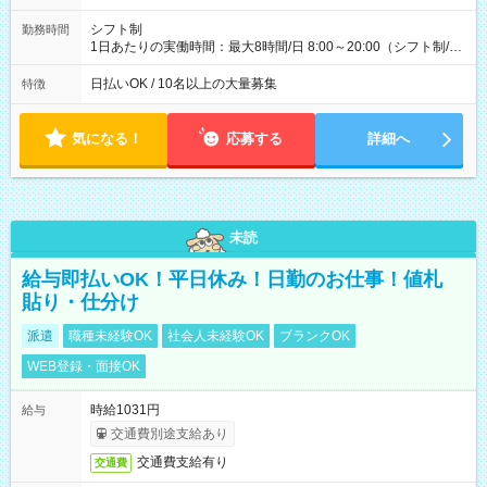
(日休み) ■月収80万円(43歳男性/墨田区在住)※元営業 1日200個
配達×25日勤務(月休み) 【試用期間】試用期間なし
シフト制
勤務時間
1日あたりの実働時間：最大8時間/日 8:00～20:00（シフト制/実
働8時間） ※週5日勤務（場所次第では週4も有り） ※配達状況
によって時間外での勤務可能性有り ※案件により多少の前後あ
日払いOK / 10名以上の大量募集
特徴
り ※配達が完了次第、帰社OKです
気になる！
応募する
詳細へ
未読
給与即払いOK！平日休み！日勤のお仕事！値札
貼り・仕分け
派遣
職種未経験OK
社会人未経験OK
ブランクOK
WEB登録・面接OK
時給1031円
給与
交通費別途支給あり
交通費支給有り
交通費