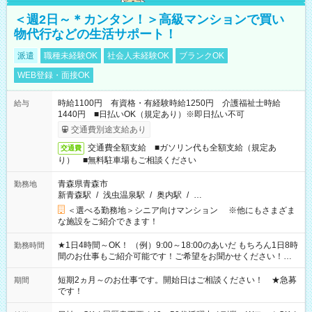
＜週2日～＊カンタン！＞高級マンションで買い
物代行などの生活サポート！
派遣
職種未経験OK
社会人未経験OK
ブランクOK
WEB登録・面接OK
時給1100円 有資格・有経験時給1250円 介護福祉士時給
給与
1440円 ■日払いOK（規定あり）※即日払い不可
交通費別途支給あり
交通費全額支給 ■ガソリン代も全額支給（規定あ
交通費
り） ■無料駐車場もご相談ください
青森県青森市
勤務地
新青森駅
/
浅虫温泉駅
/
奥内駅
/
…
＜選べる勤務地＞シニア向けマンション ※他にもさまざま
な施設をご紹介できます！
★1日4時間～OK！ （例）9:00～18:00のあいだ もちろん1日8時
勤務時間
間のお仕事もご紹介可能です！ご希望をお聞かせください！★
家庭の都合でお休みが必要な場合も遠慮なくご相談ください。
※週最低15時間以上の勤務が必要です
短期2ヵ月～のお仕事です。開始日はご相談ください！ ★急募
期間
です！