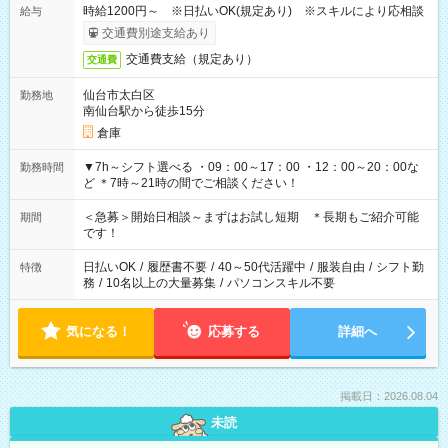
時給1200円～ ※日払いOK(規定あり) ※スキルにより応相談
給与
交通費別途支給あり
交通費支給（規定あり）
交通費
仙台市太白区
勤務地
南仙台駅から徒歩15分
倉庫
▼7h～シフト選べる ・09：00～17：00 ・12：00～20：00な
勤務時間
ど ＊7時～21時の間でご相談ください！
＜急募＞開始日相談～まずはお試し短期 ＊長期もご紹介可能
期間
です！
日払いOK
/
履歴書不要
/
40～50代活躍中
/
服装自由
/
シフト勤
特徴
務
/
10名以上の大量募集
/
パソコンスキル不要
気になる！
応募する
詳細へ
掲載日：2026.08.04
未読