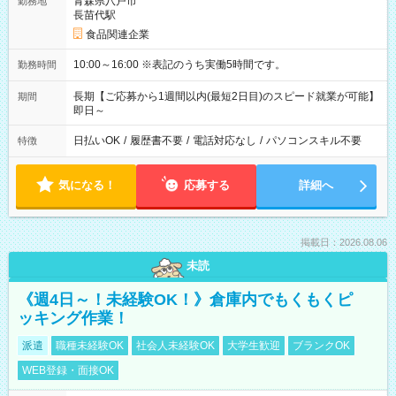
青森県八戸市
勤務地
長苗代駅
食品関連企業
10:00～16:00 ※表記のうち実働5時間です。
勤務時間
長期【ご応募から1週間以内(最短2日目)のスピード就業が可能】
期間
即日～
日払いOK
/
履歴書不要
/
電話対応なし
/
パソコンスキル不要
特徴
気になる！
応募する
詳細へ
掲載日：2026.08.06
未読
《週4日～！未経験OK！》倉庫内でもくもくピ
ッキング作業！
派遣
職種未経験OK
社会人未経験OK
大学生歓迎
ブランクOK
WEB登録・面接OK