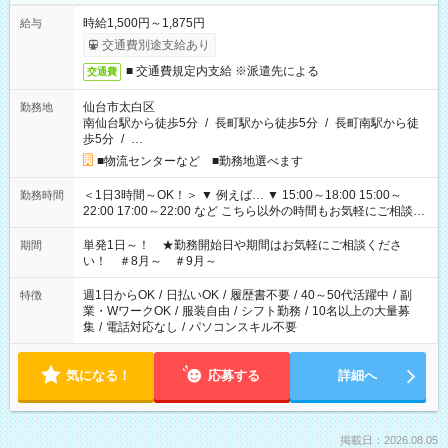
時給1,500円～1,875円
給与
交通費別途支給あり
■ 交通費規定内支給 ※派遣先による
交通費
仙台市太白区
勤務地
南仙台駅から徒歩5分
/
長町駅から徒歩5分
/
長町南駅から徒
歩5分
/
…
■物流センターなど ■勤務地選べます
＜1日3時間～OK！＞ ▼ 例えば… ▼ 15:00～18:00 15:00～
勤務時間
22:00 17:00～22:00 など こちら以外の時間もお気軽にご相談く
ださい！
単発1日～！ ★勤務開始日や期間はお気軽にご相談くださ
期間
い！ ＃8月～ ＃9月～
週1日からOK
/
日払いOK
/
履歴書不要
/
40～50代活躍中
/
副
特徴
業・WワークOK
/
服装自由
/
シフト勤務
/
10名以上の大量募
集
/
電話対応なし
/
パソコンスキル不要
気になる！
応募する
詳細へ
掲載日：2026.08.05