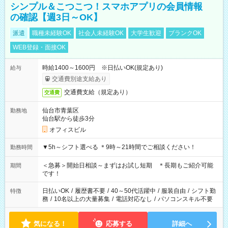
シンプル＆こつこつ！スマホアプリの会員情報
の確認【週3日～OK】
派遣
職種未経験OK
社会人未経験OK
大学生歓迎
ブランクOK
WEB登録・面接OK
時給1400～1600円 ※日払いOK(規定あり)
給与
交通費別途支給あり
交通費支給（規定あり）
交通費
仙台市青葉区
勤務地
仙台駅から徒歩3分
オフィスビル
▼5h～シフト選べる ＊9時～21時間でご相談ください！
勤務時間
＜急募＞開始日相談～まずはお試し短期 ＊長期もご紹介可能
期間
です！
日払いOK
/
履歴書不要
/
40～50代活躍中
/
服装自由
/
シフト勤
特徴
務
/
10名以上の大量募集
/
電話対応なし
/
パソコンスキル不要
気になる！
応募する
詳細へ