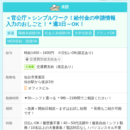
未読
＜官公庁＞シンプルワーク！給付金の申請情報
入力のおしごと！＊週3日～OK！
派遣
職種未経験OK
社会人未経験OK
大学生歓迎
ブランクOK
WEB登録・面接OK
時給1400～1600円 ※日払いOK(規定あり)
給与
交通費別途支給あり
交通費支給（規定あり）
交通費
仙台市青葉区
勤務地
仙台駅から徒歩3分
オフィスビル
▼5h～シフト選べる ＊9時～21時間でご相談ください！
勤務時間
＜急募＞開始日相談～まずはお試し短期 ＊長期もご紹介可能
期間
です！
日払いOK
/
履歴書不要
/
40～50代活躍中
/
服装自由
/
シフト勤
特徴
務
/
10名以上の大量募集
/
電話対応なし
/
パソコンスキル不要