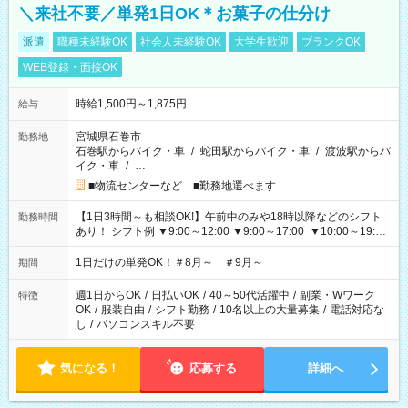
＼来社不要／単発1日OK＊お菓子の仕分け
派遣
職種未経験OK
社会人未経験OK
大学生歓迎
ブランクOK
WEB登録・面接OK
時給1,500円～1,875円
給与
宮城県石巻市
勤務地
石巻駅からバイク・車
/
蛇田駅からバイク・車
/
渡波駅からバ
イク・車
/
…
■物流センターなど ■勤務地選べます
【1日3時間～も相談OK!】午前中のみや18時以降などのシフト
勤務時間
あり！ シフト例 ▼9:00～12:00 ▼9:00～17:00 ▼10:00～19:00
▼18:00～21:00
1日だけの単発OK！＃8月～ ＃9月～
期間
週1日からOK
/
日払いOK
/
40～50代活躍中
/
副業・Wワーク
特徴
OK
/
服装自由
/
シフト勤務
/
10名以上の大量募集
/
電話対応な
し
/
パソコンスキル不要
気になる！
応募する
詳細へ