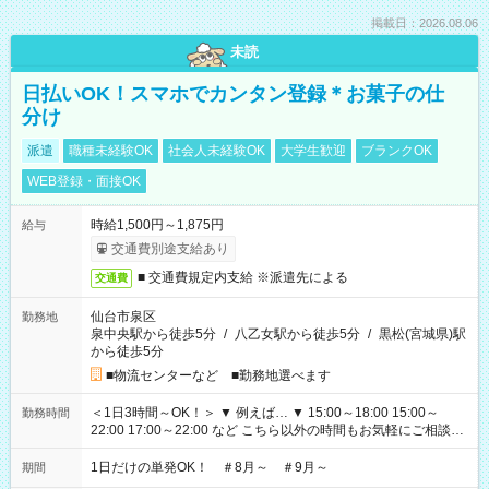
掲載日：2026.08.06
未読
日払いOK！スマホでカンタン登録＊お菓子の仕
分け
派遣
職種未経験OK
社会人未経験OK
大学生歓迎
ブランクOK
WEB登録・面接OK
時給1,500円～1,875円
給与
交通費別途支給あり
■ 交通費規定内支給 ※派遣先による
交通費
仙台市泉区
勤務地
泉中央駅から徒歩5分
/
八乙女駅から徒歩5分
/
黒松(宮城県)駅
から徒歩5分
■物流センターなど ■勤務地選べます
＜1日3時間～OK！＞ ▼ 例えば… ▼ 15:00～18:00 15:00～
勤務時間
22:00 17:00～22:00 など こちら以外の時間もお気軽にご相談く
ださい！
1日だけの単発OK！ ＃8月～ ＃9月～
期間