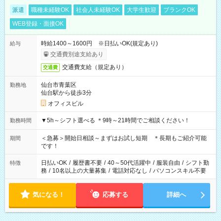
派遣
職種未経験OK
社会人未経験OK
大学生歓迎
ブランクOK
WEB登録・面接OK
時給1400～1600円 ※日払いOK(規定あり)
給与
交通費別途支給あり
交通費支給（規定あり）
交通費
仙台市青葉区
勤務地
仙台駅から徒歩3分
オフィスビル
▼5h～シフト選べる ＊9時～21時間でご相談ください！
勤務時間
＜急募＞開始日相談～まずはお試し短期 ＊長期もご紹介可能
期間
です！
日払いOK
/
履歴書不要
/
40～50代活躍中
/
服装自由
/
シフト勤
特徴
務
/
10名以上の大量募集
/
電話対応なし
/
パソコンスキル不要
気になる！
応募する
詳細へ