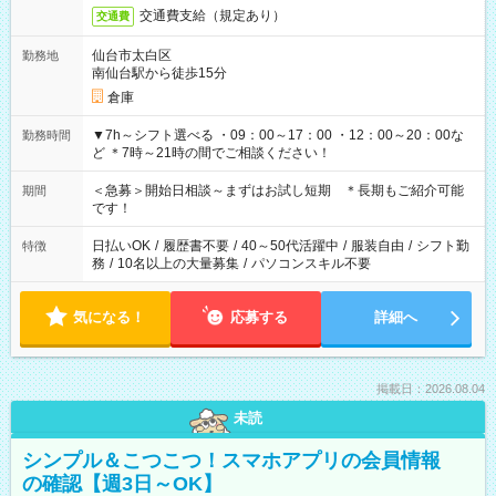
交通費支給（規定あり）
交通費
仙台市太白区
勤務地
南仙台駅から徒歩15分
倉庫
▼7h～シフト選べる ・09：00～17：00 ・12：00～20：00な
勤務時間
ど ＊7時～21時の間でご相談ください！
＜急募＞開始日相談～まずはお試し短期 ＊長期もご紹介可能
期間
です！
日払いOK
/
履歴書不要
/
40～50代活躍中
/
服装自由
/
シフト勤
特徴
務
/
10名以上の大量募集
/
パソコンスキル不要
気になる！
応募する
詳細へ
掲載日：2026.08.04
未読
シンプル＆こつこつ！スマホアプリの会員情報
の確認【週3日～OK】