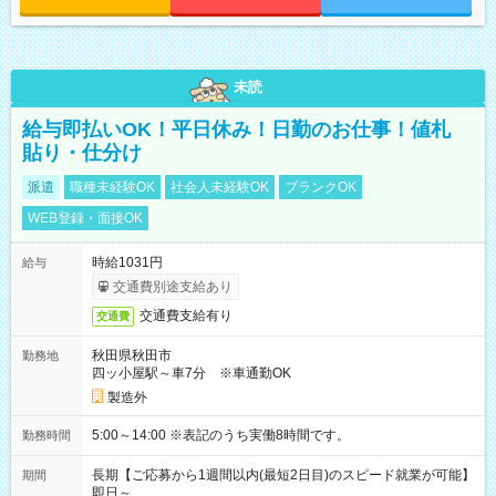
未読
給与即払いOK！平日休み！日勤のお仕事！値札
貼り・仕分け
派遣
職種未経験OK
社会人未経験OK
ブランクOK
WEB登録・面接OK
時給1031円
給与
交通費別途支給あり
交通費支給有り
交通費
秋田県秋田市
勤務地
四ッ小屋駅～車7分 ※車通勤OK
製造外
5:00～14:00 ※表記のうち実働8時間です。
勤務時間
長期【ご応募から1週間以内(最短2日目)のスピード就業が可能】
期間
即日～