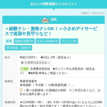
あなたの閲覧履歴からのオススメ
掲載日：2026.08.04
未読
＜経験ナシ・資格ナシOK！＞小さめデイサービ
スで送迎や見守りなど！
派遣
職種未経験OK
社会人未経験OK
ブランクOK
WEB登録・面接OK
時給1100円～ ■日払いOK（規定あり）
給与
交通費別途支給あり
交通費全額支給 ■ガソリン代も全額支給（規定あ
交通費
り） ■無料駐車場もご相談ください
青森県青森市
勤務地
東青森駅
/
中沢駅
/
小柳(青森県)駅
/
…
＜選べる勤務地＞介護施設や病院 ※ご自宅の近くなど、お
好きな場所を選べます！
★1日4時間～OK！ （例）9:00～18:00のあいだ もちろん1日8時
勤務時間
間のお仕事もご紹介可能です！ご希望をお聞かせください！ ★