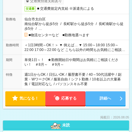
交通費別途支給あり
■ 交通費規定内支給 ※派遣先による
交通費
仙台市太白区
勤務地
南仙台駅から徒歩5分
/
長町駅から徒歩5分
/
長町南駅から徒
歩5分
/
…
■物流センターなど ■勤務地選べます
＜1日3時間～OK！＞ ▼ 例えば… ▼ 15:00～18:00 15:00～
勤務時間
22:00 17:00～22:00 など こちら以外の時間もお気軽にご相談く
ださい！
単発1日～！ ★勤務開始日や期間はお気軽にご相談くださ
期間
い！ ＃8月～ ＃9月～
週1日からOK
/
日払いOK
/
履歴書不要
/
40～50代活躍中
/
副
特徴
業・WワークOK
/
服装自由
/
シフト勤務
/
10名以上の大量募
集
/
電話対応なし
/
パソコンスキル不要
気になる！
応募する
詳細へ
掲載日：2026.08.05
未読