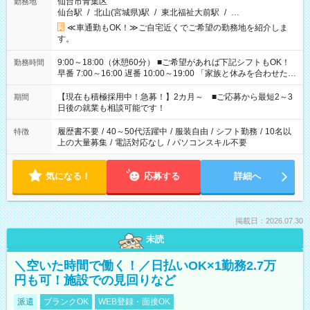
仙台市青葉区
勤務地
仙台駅
/
北山(宮城県)駅
/
東北福祉大前駅
/
…
≪車通勤もOK！≫ご自宅近くでご希望の勤務地を紹介しま
す。
9:00～18:00（休憩60分） ■ご希望があれば下記シフトもOK！
勤務時間
早番 7:00～16:00 遅番 10:00～19:00 「家族と休みを合わせた
い」 「余裕を持って夕飯の準備がしたい」 「できれば残業はし
たくない」 など、ご希望を教えてくださいね。 ※Wワーク希望
【現在も積極採用中！急募！】2カ月～ ■ご応募から最短2～3
期間
の方へ 今ご覧のお仕事で希望する勤務時間と、もう1つのお仕事
日後の就業も相談可能です！
の勤務時間。 合計で週40時間を超える場合は応募できません。
履歴書不要
/
40～50代活躍中
/
服装自由
/
シフト勤務
/
10名以
特徴
上の大量募集
/
電話対応なし
/
パソコンスキル不要
気になる！
応募する
詳細へ
掲載日：2026.07.30
未読
＼空いた時間で働く！／日払いOK×1勤務2.7万
円も可！施設での見回りなど
派遣
ブランクOK
WEB登録・面接OK