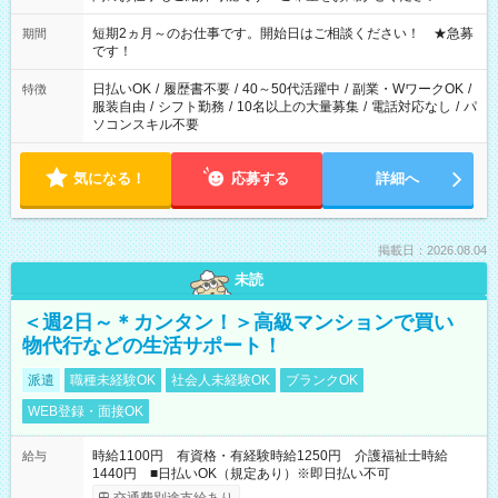
家庭の都合でお休みが必要な場合も遠慮なくご相談ください。
※週最低15時間以上の勤務が必要です
短期2ヵ月～のお仕事です。開始日はご相談ください！ ★急募
期間
です！
日払いOK
/
履歴書不要
/
40～50代活躍中
/
副業・WワークOK
/
特徴
服装自由
/
シフト勤務
/
10名以上の大量募集
/
電話対応なし
/
パ
ソコンスキル不要
気になる！
応募する
詳細へ
掲載日：2026.08.04
未読
＜週2日～＊カンタン！＞高級マンションで買い
物代行などの生活サポート！
派遣
職種未経験OK
社会人未経験OK
ブランクOK
WEB登録・面接OK
時給1100円 有資格・有経験時給1250円 介護福祉士時給
給与
1440円 ■日払いOK（規定あり）※即日払い不可