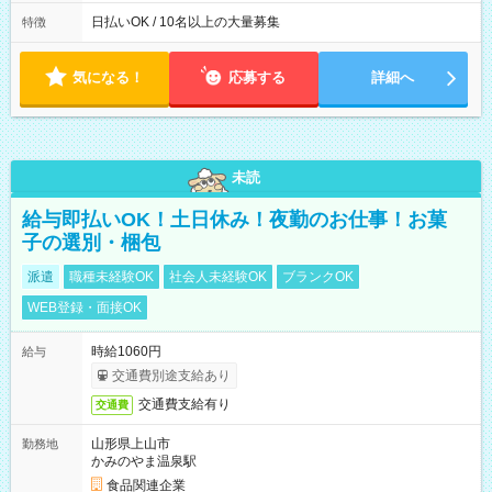
働8時間） ※週5日勤務（場所次第では週4も有り） ※配達状況
によって時間外での勤務可能性有り ※案件により多少の前後あ
日払いOK / 10名以上の大量募集
特徴
り ※配達が完了次第、帰社OKです
気になる！
応募する
詳細へ
未読
給与即払いOK！土日休み！夜勤のお仕事！お菓
子の選別・梱包
派遣
職種未経験OK
社会人未経験OK
ブランクOK
WEB登録・面接OK
時給1060円
給与
交通費別途支給あり
交通費支給有り
交通費
山形県上山市
勤務地
かみのやま温泉駅
食品関連企業