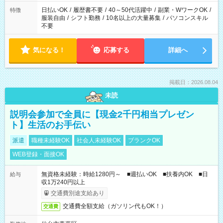
00（実働8ｈ/休憩1ｈ） ＊時間帯固定OK
日払いOK
/
履歴書不要
/
40～50代活躍中
/
副業・WワークOK
/
特徴
服装自由
/
シフト勤務
/
10名以上の大量募集
/
パソコンスキル
不要
気になる！
応募する
詳細へ
掲載日：2026.08.04
未読
説明会参加で全員に【現金2千円相当プレゼン
ト】生活のお手伝い
派遣
職種未経験OK
社会人未経験OK
ブランクOK
WEB登録・面接OK
無資格未経験：時給1280円～ ■週払いOK ■扶養内OK ■日
給与
収1万240円以上
交通費別途支給あり
交通費全額支給（ガソリン代もOK！）
交通費