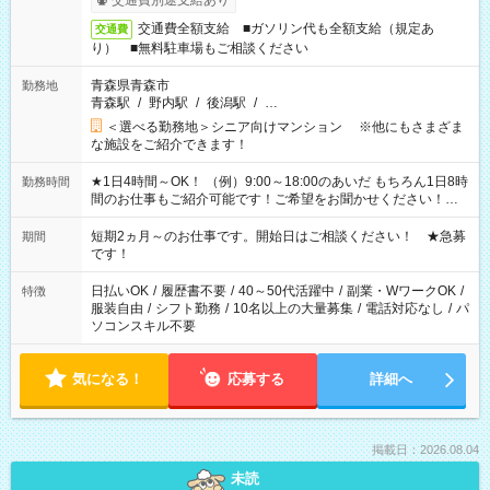
交通費別途支給あり
交通費全額支給 ■ガソリン代も全額支給（規定あ
交通費
り） ■無料駐車場もご相談ください
青森県青森市
勤務地
青森駅
/
野内駅
/
後潟駅
/
…
＜選べる勤務地＞シニア向けマンション ※他にもさまざま
な施設をご紹介できます！
★1日4時間～OK！ （例）9:00～18:00のあいだ もちろん1日8時
勤務時間
間のお仕事もご紹介可能です！ご希望をお聞かせください！★
家庭の都合でお休みが必要な場合も遠慮なくご相談ください。
※週最低15時間以上の勤務が必要です
短期2ヵ月～のお仕事です。開始日はご相談ください！ ★急募
期間
です！
日払いOK
/
履歴書不要
/
40～50代活躍中
/
副業・WワークOK
/
特徴
服装自由
/
シフト勤務
/
10名以上の大量募集
/
電話対応なし
/
パ
ソコンスキル不要
気になる！
応募する
詳細へ
掲載日：2026.08.04
未読