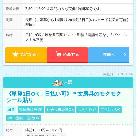
7:30～12:00 ※表記のうち実働4時間30分です。
勤務時間
長期【ご応募から1週間以内(最短2日目)のスピード就業が可能】
期間
即日～
日払いOK
/
履歴書不要
/
シフト勤務
/
電話対応なし
/
パソコン
特徴
スキル不要
気になる！
応募する
詳細へ
掲載日：2026.08.06
未読
《単発1日OK！日払い可》＊文房具のモクモク
シール貼り
派遣
職種未経験OK
社会人未経験OK
大学生歓迎
ブランクOK
WEB登録・面接OK
時給1,500円～1,875円
給与