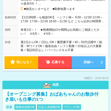
ら徒歩5分
/
…
■物流センターなど ■勤務地選べます
【1日3時間～も相談OK!】 ＜シフト例＞ 9:00～12:00 12:00～
勤務時間
17:00 17:00～22:00 18:00～21:00 など こちら以外の時間帯も
お気軽にご相談ください！
単発1日～！ ★勤務開始日や期間はお気軽にご相談くださ
期間
い！ ＃8月～ ＃9月～
週1日からOK
/
日払いOK
/
履歴書不要
/
40～50代活躍中
/
副
特徴
業・WワークOK
/
服装自由
/
シフト勤務
/
10名以上の大量募
集
/
電話対応なし
/
パソコンスキル不要
気になる！
応募する
詳細へ
掲載日：2026.08.06
未読
【オープニング募集】おばあちゃんのお散歩付
き添いも仕事の1つ
派遣
職種未経験OK
社会人未経験OK
ブランクOK