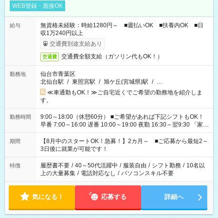
WEB登録・面接OK
無資格未経験：時給1280円～ ■週払いOK ■扶養内OK ■日
給与
収1万240円以上
交通費別途支給あり
交通費全額支給（ガソリン代もOK！）
交通費
仙台市青葉区
勤務地
北仙台駅
/
東照宮駅
/
旭ケ丘(宮城県)駅
/
…
≪車通勤もOK！≫ご自宅近くでご希望の勤務地を紹介しま
す。
9:00～18:00（休憩60分） ■ご希望があれば下記シフトもOK！
勤務時間
早番 7:00～16:00 遅番 10:00～19:00 夜勤 16:30～翌9:30 「家族
と休みを合わせたい」 「余裕を持って夕飯の準備がしたい」
「できれば残業はしたくない」 など、ご希望を教えてください
【8月中のスタートOK！急募！】2カ月～ ■ご応募から最短2～
期間
ね。 ※Wワーク希望の方へ 今ご覧のお仕事で希望する勤務時間
3日後に就業が可能です！
と、もう1つのお仕事の勤務時間。 合計で週40時間を超える場
合は応募できません。
履歴書不要
/
40～50代活躍中
/
服装自由
/
シフト勤務
/
10名以
特徴
上の大量募集
/
電話対応なし
/
パソコンスキル不要
気になる！
応募する
詳細へ