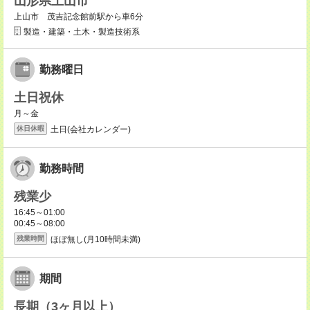
山形県上山市
上山市 茂吉記念館前駅から車6分
製造・建築・土木・製造技術系
勤務曜日
土日祝休
月～金
土日(会社カレンダー)
休日休暇
勤務時間
残業少
16:45～01:00
00:45～08:00
ほぼ無し(月10時間未満)
残業時間
期間
長期（3ヶ月以上）