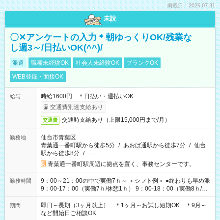
掲載日：2026.07.31
未読
〇✕アンケートの入力＊朝ゆっくりOK/残業な
し週3～/日払いOK(^^)/
派遣
職種未経験OK
社会人未経験OK
ブランクOK
WEB登録・面接OK
時給1600円 ＊日払い・週払いOK
給与
交通費別途支給あり
交通時支給あり（上限15,000円まで/月）
交通費
仙台市青葉区
勤務地
青葉通一番町駅から徒歩5分
/
あおば通駅から徒歩7分
/
仙台
駅から徒歩8分
/
…
青葉通一番町駅周辺に拠点を置く、事務センターです。
9：00～21：00の中で実働7ｈ～ ＜シフト例＞ ●終わりも早め派
勤務時間
9：00-17：00（実働7ｈ/休憩1ｈ） 9：00-18：00（実働8ｈ/休
憩1ｈ） 10：00-19：00（実働8ｈ/休憩1ｈ） ●朝ゆっくり派
11：00-20：00（実働8ｈ/休憩1ｈ） 12：00-20：00（実働7ｈ/
即日～長期（3ヶ月以上） ＊1ヶ月～お試し短期OK ＊9月～
期間
休憩1ｈ） 12：00-21：00（実働8ｈ/休憩1ｈ） 13：00-22：
など開始日ご相談OK