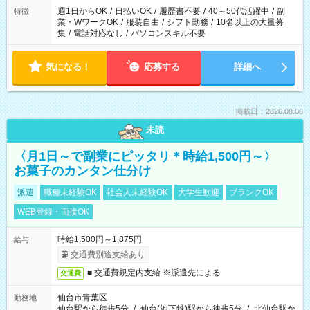
週1日からOK
/
日払いOK
/
履歴書不要
/
40～50代活躍中
/
副
特徴
業・WワークOK
/
服装自由
/
シフト勤務
/
10名以上の大量募
集
/
電話対応なし
/
パソコンスキル不要
気になる！
応募する
詳細へ
掲載日：2026.08.06
未読
〈月1日～で副業にピッタリ＊時給1,500円～〉
お菓子のカンタン仕分け
派遣
職種未経験OK
社会人未経験OK
大学生歓迎
ブランクOK
WEB登録・面接OK
時給1,500円～1,875円
給与
交通費別途支給あり
■ 交通費規定内支給 ※派遣先による
交通費
仙台市青葉区
勤務地
仙台駅から徒歩5分
/
仙台(地下鉄)駅から徒歩5分
/
北仙台駅か