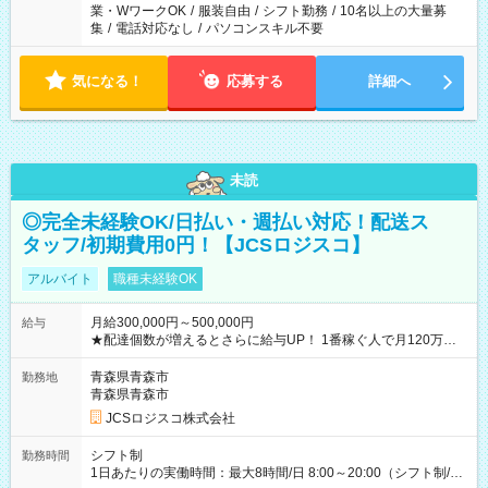
業・WワークOK
/
服装自由
/
シフト勤務
/
10名以上の大量募
集
/
電話対応なし
/
パソコンスキル不要
気になる！
応募する
詳細へ
未読
◎完全未経験OK/日払い・週払い対応！配送ス
タッフ/初期費用0円！【JCSロジスコ】
アルバイト
職種未経験OK
月給300,000円～500,000円
給与
★配達個数が増えるとさらに給与UP！ 1番稼ぐ人で月120万ほ
ど！ ・主要都市エリア 月収55万円／週5日稼働 月収65万~112
万円／週6日稼働 ・地方郊外エリア 月収40万円／週5日稼働 月
青森県青森市
勤務地
収40万円~50万円／週6日稼働 ＜モデルイメージ＞ ■月収50万
青森県青森市
円 (27歳男性/江東区在住)※元建築関係 1日150個配達×25日勤務
JCSロジスコ株式会社
(日休み) ■月収80万円(43歳男性/墨田区在住)※元営業 1日200個
配達×25日勤務(月休み) 【試用期間】試用期間なし
シフト制
勤務時間
1日あたりの実働時間：最大8時間/日 8:00～20:00（シフト制/実