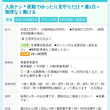
入浴ナシ＊夜勤でゆったり見守りだけ＊週1日～
無理なく働ける
派遣
社会人未経験OK
ブランクOK
WEB登録・面接OK
日収2.1万円～（日勤時給1250円） ■月収例17.2万円～（夜勤
給与
月8回勤務の場合）
交通費別途支給あり
交通費全額支給 ■ガソリン代も全額支給（規定あ
交通費
り） ■無料駐車場もご相談ください
15～20万円
月収例
青森県青森市
勤務地
東青森駅
/
中沢駅
/
小柳(青森県)駅
/
…
＜選べる勤務地＞介護施設や病院 ※ご自宅の近くなど、お
好きな場所を選べます！
＜例＞ 夜勤（例） 16：00～翌9：00 16：30～翌9：30 17：00
勤務時間
～翌10：00 ※勤務時間は施設によって異なります 「土日祝は休
みたい」 「しっかり稼ぎたい」 「もう少し遅い時間から始めた
い」など ご希望にあったお仕事をご案内いたします。 ※未経験
短期2ヵ月～のお仕事です。開始日はご相談ください！ ★急募
期間
の方の場合は1～2ヶ月間は日中での仕事を経験いただき、 お
です！
仕事に慣れてからの夜勤になります。 ★家庭の都合でお休みが
必要な場合も遠慮なくご相談ください。
週1日からOK
/
日払いOK
/
履歴書不要
/
40～50代活躍中
/
副
特徴