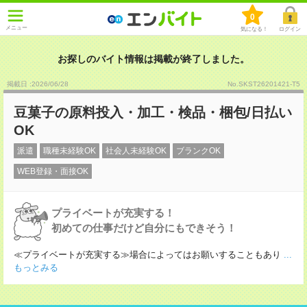
0
メニュー
気になる！
ログイン
お探しのバイト情報は掲載が終了しました。
掲載日 :2026
/
06
/
28
No.SKST26201421-T5
豆菓子の原料投入・加工・検品・梱包/日払い
OK
派遣
職種未経験OK
社会人未経験OK
ブランクOK
WEB登録・面接OK
プライベートが充実する！
初めての仕事だけど自分にもできそう！
≪プライベートが充実する≫場合によってはお願いすることもあり
...
もっとみる