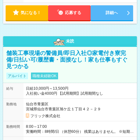
気になる！
応募する
詳細へ
未読
舗装工事現場の警備員/即日入社◎家電付き寮完
備/日払い可/履歴書・面接なし！家も仕事もすぐ
見つかる
アルバイト
職種未経験OK
日給10,000円～13,500円
給与
入社祝い金4000円 【試用期間】試用期間なし
仙台市青葉区
勤務地
宮城県仙台市青葉区旭ケ丘１丁目４２－２９
フリック株式会社
8:00～17:00
勤務時間
実働時間：8時間/日 （休憩60分） 残業はありません。 ※短期の
募集は行っておりません。予めご了承くださいませ。