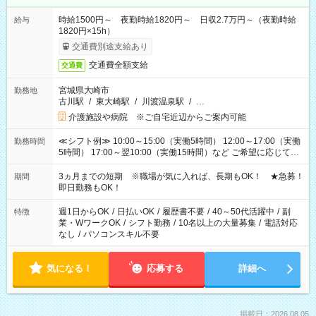
時給1500円～ 夜勤時給1820円～ 日収2.7万円～（夜勤時給
給与
1820円×15h）
交通費別途支給あり
交通費全額支給
交通費
宮城県大崎市
勤務地
古川駅
/
東大崎駅
/
川渡温泉駅
/
…
介護施設や病院 ※ご自宅近辺からご案内可能
≪シフト例≫ 10:00～15:00（実働5時間） 12:00～17:00（実働
勤務時間
5時間） 17:00～翌10:00（実働15時間）など ご希望に応じて、
働く時間は調整できます！ お気軽に担当へ相談ください！
3ヵ月までの短期 ※職場が気に入れば、長期もOK！ ★急募！
期間
即日勤務もOK！
週1日からOK
/
日払いOK
/
履歴書不要
/
40～50代活躍中
/
副
特徴
業・WワークOK
/
シフト勤務
/
10名以上の大量募集
/
電話対応
なし
/
パソコンスキル不要
気になる！
応募する
詳細へ
掲載日：2026.08.05