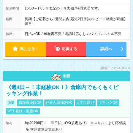
16:50～1:05 ※表記のうち実働7時間30分です。
勤務時間
長期【ご応募から1週間以内(最短2日目)のスピード就業が可能】
期間
即日～
日払いOK
/
履歴書不要
/
電話対応なし
/
パソコンスキル不要
特徴
気になる！
応募する
詳細へ
掲載日：2026.08.06
未読
《週4日～！未経験OK！》倉庫内でもくもくピ
ッキング作業！
派遣
職種未経験OK
社会人未経験OK
大学生歓迎
ブランクOK
WEB登録・面接OK
時給1200円～ ※日払いOK(規定あり) ※スキルにより応相談
給与
交通費別途支給あり