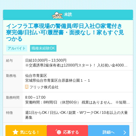
未読
インフラ工事現場の警備員/即日入社◎家電付き
寮完備/日払い可/履歴書・面接なし！家もすぐ見
つかる
アルバイト
職種未経験OK
日給10,000円～13,500円
給与
※交通誘導2級保有者は12000円スタート！ 入社祝い金4000円
【試用期間】試用期間なし
仙台市青葉区
勤務地
宮城県仙台市青葉区台原森林公園１－１
フリック株式会社
8:00～17:00
勤務時間
実働時間：8時間/日 （休憩60分） 残業はありません。 ※短期の
募集は行っておりません。予めご了承くださいませ。
週1日からOK / 日払いOK / 副業・WワークOK / 10名以上の大量
特徴
募集
気になる！
応募する
詳細へ