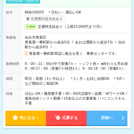
WEB登録・面接OK
時給1600円 ＊日払い・週払いOK
給与
交通費別途支給あり
交通時支給あり（上限15,000円まで/月）
交通費
仙台市青葉区
勤務地
青葉通一番町駅から徒歩5分
/
あおば通駅から徒歩7分
/
仙台
駅から徒歩8分
/
…
青葉通一番町駅周辺に拠点を置く、事務センターです。
9：00～21：00の中で実働7ｈ～ ＜シフト例＞ ●終わりも早め派
勤務時間
9：00-17：00（実働7ｈ/休憩1ｈ） 9：00-18：00（実働8ｈ/休
憩1ｈ） 10：00-19：00（実働8ｈ/休憩1ｈ） ●朝ゆっくり派
11：00-20：00（実働8ｈ/休憩1ｈ） 12：00-20：00（実働7ｈ/
即日～長期（3ヶ月以上） ＊1ヶ月～お試し短期OK ＊9月～
期間
休憩1ｈ） 12：00-21：00（実働8ｈ/休憩1ｈ） 13：00-22：
など開始日ご相談OK
00（実働8ｈ/休憩1ｈ） ＊時間帯固定OK
日払いOK
/
履歴書不要
/
40～50代活躍中
/
副業・WワークOK
/
特徴
服装自由
/
シフト勤務
/
10名以上の大量募集
/
パソコンスキル
不要
気になる！
応募する
詳細へ