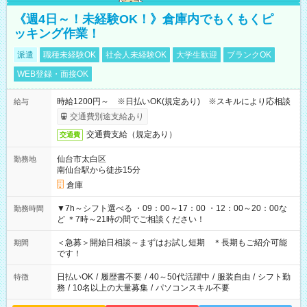
《週4日～！未経験OK！》倉庫内でもくもくピ
ッキング作業！
派遣
職種未経験OK
社会人未経験OK
大学生歓迎
ブランクOK
WEB登録・面接OK
時給1200円～ ※日払いOK(規定あり) ※スキルにより応相談
給与
交通費別途支給あり
交通費支給（規定あり）
交通費
仙台市太白区
勤務地
南仙台駅から徒歩15分
倉庫
▼7h～シフト選べる ・09：00～17：00 ・12：00～20：00な
勤務時間
ど ＊7時～21時の間でご相談ください！
＜急募＞開始日相談～まずはお試し短期 ＊長期もご紹介可能
期間
です！
日払いOK
/
履歴書不要
/
40～50代活躍中
/
服装自由
/
シフト勤
特徴
務
/
10名以上の大量募集
/
パソコンスキル不要