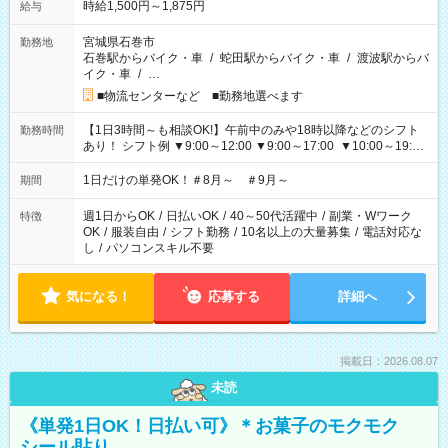
時給1,500円～1,875円
給与
宮城県石巻市
勤務地
石巻駅からバイク・車
/
蛇田駅からバイク・車
/
渡波駅からバ
イク・車
/
…
■物流センターなど ■勤務地選べます
【1日3時間～も相談OK!】午前中のみや18時以降などのシフト
勤務時間
あり！ シフト例 ▼9:00～12:00 ▼9:00～17:00 ▼10:00～19:00
▼18:00～21:00
1日だけの単発OK！＃8月～ ＃9月～
期間
週1日からOK
/
日払いOK
/
40～50代活躍中
/
副業・Wワーク
特徴
OK
/
服装自由
/
シフト勤務
/
10名以上の大量募集
/
電話対応な
し
/
パソコンスキル不要
気になる！
応募する
詳細へ
掲載日：2026.08.07
未読
《単発1日OK！日払い可》＊お菓子のモクモク
シール貼り