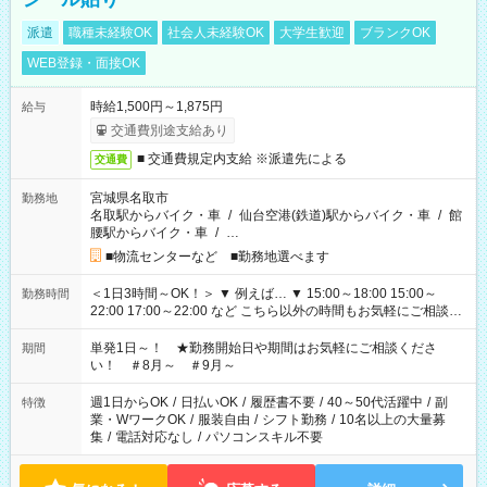
派遣
職種未経験OK
社会人未経験OK
大学生歓迎
ブランクOK
WEB登録・面接OK
時給1,500円～1,875円
給与
交通費別途支給あり
■ 交通費規定内支給 ※派遣先による
交通費
宮城県名取市
勤務地
名取駅からバイク・車
/
仙台空港(鉄道)駅からバイク・車
/
館
腰駅からバイク・車
/
…
■物流センターなど ■勤務地選べます
＜1日3時間～OK！＞ ▼ 例えば… ▼ 15:00～18:00 15:00～
勤務時間
22:00 17:00～22:00 など こちら以外の時間もお気軽にご相談く
ださい！
単発1日～！ ★勤務開始日や期間はお気軽にご相談くださ
期間
い！ ＃8月～ ＃9月～
週1日からOK
/
日払いOK
/
履歴書不要
/
40～50代活躍中
/
副
特徴
業・WワークOK
/
服装自由
/
シフト勤務
/
10名以上の大量募
集
/
電話対応なし
/
パソコンスキル不要