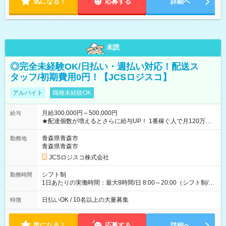
気になる！
応募する
詳細へ
未読
◎完全未経験OK/日払い・週払い対応！配送ス
タッフ/初期費用0円！【JCSロジスコ】
アルバイト
職種未経験OK
月給300,000円～500,000円
給与
★配達個数が増えるとさらに給与UP！ 1番稼ぐ人で月120万ほ
ど！ ・主要都市エリア 月収55万円／週5日稼働 月収65万~112
万円／週6日稼働 ・地方郊外エリア 月収40万円／週5日稼働 月
青森県青森市
勤務地
収40万円~50万円／週6日稼働 ＜モデルイメージ＞ ■月収50万
青森県青森市
円 (27歳男性/江東区在住)※元建築関係 1日150個配達×25日勤務
JCSロジスコ株式会社
(日休み) ■月収80万円(43歳男性/墨田区在住)※元営業 1日200個
配達×25日勤務(月休み) 【試用期間】試用期間なし
シフト制
勤務時間
1日あたりの実働時間：最大8時間/日 8:00～20:00（シフト制/実
働8時間） ※週5日勤務（場所次第では週4も有り） ※配達状況
によって時間外での勤務可能性有り ※案件により多少の前後あ
日払いOK / 10名以上の大量募集
特徴
り ※配達が完了次第、帰社OKです
気になる！
応募する
詳細へ