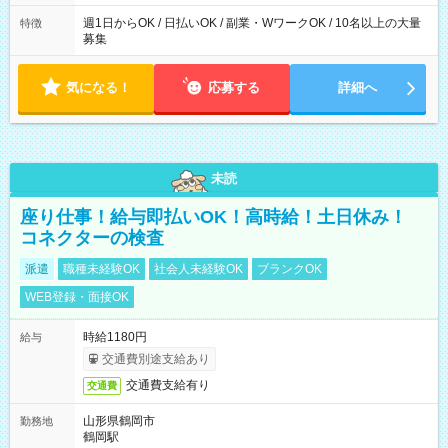
募集は行っておりません。予めご了承くださいませ。
週1日からOK / 日払いOK / 副業・WワークOK / 10名以上の大量
特徴
募集
気になる！
応募する
詳細へ
未読
座り仕事！給与即払いOK！高時給！土日休み！
コネクターの検査
派遣
職種未経験OK
社会人未経験OK
ブランクOK
WEB登録・面接OK
時給1180円
給与
交通費別途支給あり
交通費支給有り
交通費
山形県鶴岡市
勤務地
鶴岡駅