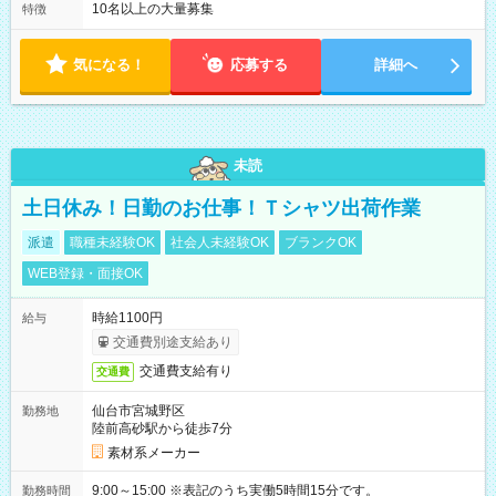
10名以上の大量募集
特徴
気になる！
応募する
詳細へ
未読
土日休み！日勤のお仕事！Ｔシャツ出荷作業
派遣
職種未経験OK
社会人未経験OK
ブランクOK
WEB登録・面接OK
時給1100円
給与
交通費別途支給あり
交通費支給有り
交通費
仙台市宮城野区
勤務地
陸前高砂駅から徒歩7分
素材系メーカー
9:00～15:00 ※表記のうち実働5時間15分です。
勤務時間