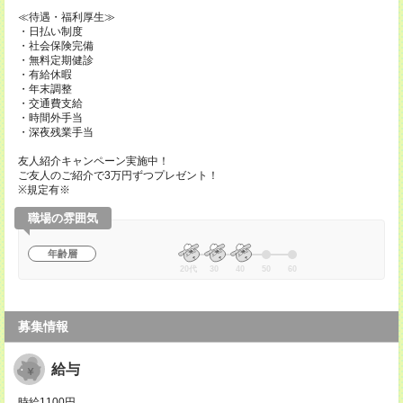
≪待遇・福利厚生≫
・日払い制度
・社会保険完備
・無料定期健診
・有給休暇
・年末調整
・交通費支給
・時間外手当
・深夜残業手当
友人紹介キャンペーン実施中！
ご友人のご紹介で3万円ずつプレゼント！
※規定有※
職場の雰囲気
年齢層
20代
30
40
50
60
募集情報
給与
時給1100円