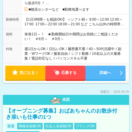
ら徒歩5分
/
…
■物流センターなど ■勤務地選べます
【1日3時間～も相談OK!】 ＜シフト例＞ 9:00～12:00 12:00～
勤務時間
17:00 17:00～22:00 18:00～21:00 など こちら以外の時間帯も
お気軽にご相談ください！
単発1日～！ ★勤務開始日や期間はお気軽にご相談くださ
期間
い！ ＃8月～ ＃9月～
週1日からOK
/
日払いOK
/
履歴書不要
/
40～50代活躍中
/
副
特徴
業・WワークOK
/
服装自由
/
シフト勤務
/
10名以上の大量募
集
/
電話対応なし
/
パソコンスキル不要
気になる！
応募する
詳細へ
掲載日：2026.08.06
未読
【オープニング募集】おばあちゃんのお散歩付
き添いも仕事の1つ
派遣
職種未経験OK
社会人未経験OK
ブランクOK