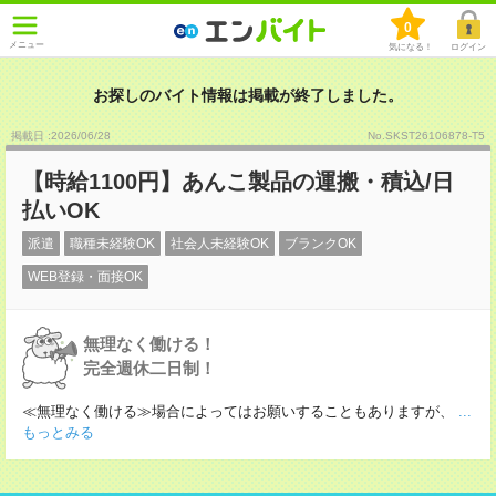
0
メニュー
気になる！
ログイン
お探しのバイト情報は掲載が終了しました。
掲載日 :2026
/
06
/
28
No.SKST26106878-T5
【時給1100円】あんこ製品の運搬・積込/日
払いOK
派遣
職種未経験OK
社会人未経験OK
ブランクOK
WEB登録・面接OK
無理なく働ける！
完全週休二日制！
≪無理なく働ける≫場合によってはお願いすることもありますが、
...
もっとみる