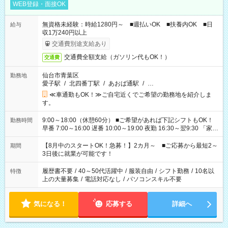
WEB登録・面接OK
無資格未経験：時給1280円～ ■週払いOK ■扶養内OK ■日
給与
収1万240円以上
交通費別途支給あり
交通費全額支給（ガソリン代もOK！）
交通費
仙台市青葉区
勤務地
愛子駅
/
北四番丁駅
/
あおば通駅
/
…
≪車通勤もOK！≫ご自宅近くでご希望の勤務地を紹介しま
す。
9:00～18:00（休憩60分） ■ご希望があれば下記シフトもOK！
勤務時間
早番 7:00～16:00 遅番 10:00～19:00 夜勤 16:30～翌9:30 「家族
と休みを合わせたい」 「余裕を持って夕飯の準備がしたい」
「できれば残業はしたくない」 など、ご希望を教えてください
【8月中のスタートOK！急募！】2カ月～ ■ご応募から最短2～
期間
ね。 ※Wワーク希望の方へ 今ご覧のお仕事で希望する勤務時間
3日後に就業が可能です！
と、もう1つのお仕事の勤務時間。 合計で週40時間を超える場
合は応募できません。
履歴書不要
/
40～50代活躍中
/
服装自由
/
シフト勤務
/
10名以
特徴
上の大量募集
/
電話対応なし
/
パソコンスキル不要
気になる！
応募する
詳細へ