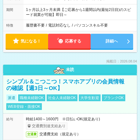
1ヶ月以上3ヶ月未満【ご応募から1週間以内(最短2日目)のスピ
期間
ード就業が可能】即日～
履歴書不要
/
電話対応なし
/
パソコンスキル不要
特徴
気になる！
応募する
詳細へ
掲載日：2026.08.04
未読
シンプル＆こつこつ！スマホアプリの会員情報
の確認【週3日～OK】
派遣
職種未経験OK
社会人未経験OK
大学生歓迎
ブランクOK
WEB登録・面接OK
時給1400～1600円 ※日払いOK(規定あり)
給与
交通費別途支給あり
交通費支給（規定あり）
交通費