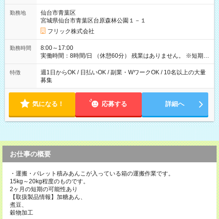
【試用期間】試用期間なし
仙台市青葉区
勤務地
宮城県仙台市青葉区台原森林公園１－１
フリック株式会社
8:00～17:00
勤務時間
実働時間：8時間/日 （休憩60分） 残業はありません。 ※短期の
募集は行っておりません。予めご了承くださいませ。
週1日からOK / 日払いOK / 副業・WワークOK / 10名以上の大量
特徴
募集
気になる！
応募する
詳細へ
お仕事の概要
・運搬・パレット積みあんこが入っている箱の運搬作業です。
15kg～20kg程度のものです。
2ヶ月の短期の可能性あり
【取扱製品情報】加糖あん、
煮豆、
穀物加工