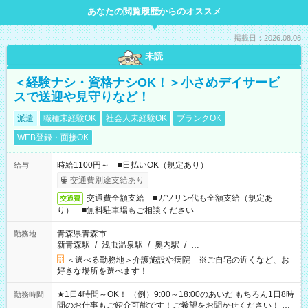
あなたの閲覧履歴からのオススメ
掲載日：2026.08.08
未読
＜経験ナシ・資格ナシOK！＞小さめデイサービ
スで送迎や見守りなど！
派遣
職種未経験OK
社会人未経験OK
ブランクOK
WEB登録・面接OK
時給1100円～ ■日払いOK（規定あり）
給与
交通費別途支給あり
交通費全額支給 ■ガソリン代も全額支給（規定あ
交通費
り） ■無料駐車場もご相談ください
青森県青森市
勤務地
新青森駅
/
浅虫温泉駅
/
奥内駅
/
…
＜選べる勤務地＞介護施設や病院 ※ご自宅の近くなど、お
好きな場所を選べます！
★1日4時間～OK！ （例）9:00～18:00のあいだ もちろん1日8時
勤務時間
間のお仕事もご紹介可能です！ご希望をお聞かせください！ ★