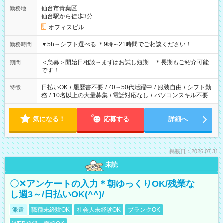
仙台市青葉区
勤務地
仙台駅から徒歩3分
オフィスビル
▼5h～シフト選べる ＊9時～21時間でご相談ください！
勤務時間
＜急募＞開始日相談～まずはお試し短期 ＊長期もご紹介可能
期間
です！
日払いOK
/
履歴書不要
/
40～50代活躍中
/
服装自由
/
シフト勤
特徴
務
/
10名以上の大量募集
/
電話対応なし
/
パソコンスキル不要
気になる！
応募する
詳細へ
掲載日：2026.07.31
未読
〇✕アンケートの入力＊朝ゆっくりOK/残業な
し週3～/日払いOK(^^)/
派遣
職種未経験OK
社会人未経験OK
ブランクOK