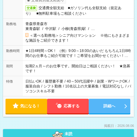
交通費別途支給あり
交通費全額支給 ■ガソリン代も全額支給（規定あ
交通費
り） ■無料駐車場もご相談ください
青森県青森市
勤務地
東青森駅
/
中沢駅
/
小柳(青森県)駅
/
…
＜選べる勤務地＞シニア向けマンション ※他にもさまざま
な施設をご紹介できます！
★1日4時間～OK！ （例）9:00～18:00のあいだ もちろん1日8時
勤務時間
間のお仕事もご紹介可能です！ご希望をお聞かせください！★
家庭の都合でお休みが必要な場合も遠慮なくご相談ください。
※週最低15時間以上の勤務が必要です
短期2ヵ月～のお仕事です。開始日はご相談ください！ ★急募
期間
です！
日払いOK
/
履歴書不要
/
40～50代活躍中
/
副業・WワークOK
/
特徴
服装自由
/
シフト勤務
/
10名以上の大量募集
/
電話対応なし
/
パ
ソコンスキル不要
気になる！
応募する
詳細へ
掲載日：2026.08.06
未読