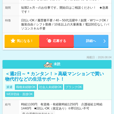
家庭の都合でお休みが必要な場合も遠慮なくご相談ください。
※週最低15時間以上の勤務が必要です
短期2ヵ月～のお仕事です。開始日はご相談ください！ ★急募
期間
です！
日払いOK
/
履歴書不要
/
40～50代活躍中
/
副業・WワークOK
/
特徴
服装自由
/
シフト勤務
/
10名以上の大量募集
/
電話対応なし
/
パ
ソコンスキル不要
気になる！
応募する
詳細へ
掲載日：2026.08.04
未読
＜週2日～＊カンタン！＞高級マンションで買い
物代行などの生活サポート！
派遣
職種未経験OK
社会人未経験OK
ブランクOK
WEB登録・面接OK
時給1100円 有資格・有経験時給1250円 介護福祉士時給
給与
1440円 ■日払いOK（規定あり）※即日払い不可