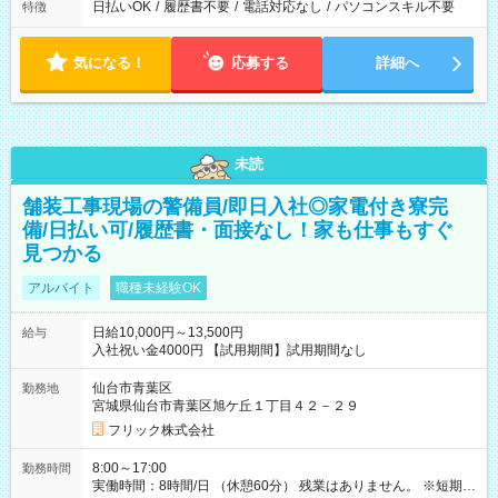
日払いOK
/
履歴書不要
/
電話対応なし
/
パソコンスキル不要
特徴
気になる！
応募する
詳細へ
未読
舗装工事現場の警備員/即日入社◎家電付き寮完
備/日払い可/履歴書・面接なし！家も仕事もすぐ
見つかる
アルバイト
職種未経験OK
日給10,000円～13,500円
給与
入社祝い金4000円 【試用期間】試用期間なし
仙台市青葉区
勤務地
宮城県仙台市青葉区旭ケ丘１丁目４２－２９
フリック株式会社
8:00～17:00
勤務時間
実働時間：8時間/日 （休憩60分） 残業はありません。 ※短期の