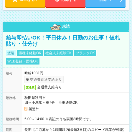
未読
給与即払いOK！平日休み！日勤のお仕事！値札
貼り・仕分け
派遣
職種未経験OK
社会人未経験OK
ブランクOK
WEB登録・面接OK
時給1031円
給与
交通費別途支給あり
交通費支給有り
交通費
秋田県秋田市
勤務地
四ッ小屋駅～車7分 ※車通勤OK
製造外
5:00～14:00 ※表記のうち実働8時間です。
勤務時間
長期【ご応募から1週間以内(最短2日目)のスピード就業が可能】
期間