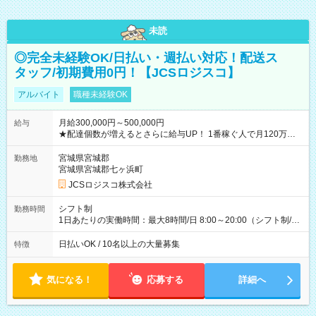
未読
◎完全未経験OK/日払い・週払い対応！配送ス
タッフ/初期費用0円！【JCSロジスコ】
アルバイト
職種未経験OK
月給300,000円～500,000円
給与
★配達個数が増えるとさらに給与UP！ 1番稼ぐ人で月120万ほ
ど！ ・主要都市エリア 月収55万円／週5日稼働 月収65万~112
万円／週6日稼働 ・地方郊外エリア 月収40万円／週5日稼働 月
宮城県宮城郡
勤務地
収40万円~50万円／週6日稼働 ＜モデルイメージ＞ ■月収50万
宮城県宮城郡七ヶ浜町
円 (27歳男性/江東区在住)※元建築関係 1日150個配達×25日勤務
JCSロジスコ株式会社
(日休み) ■月収80万円(43歳男性/墨田区在住)※元営業 1日200個
配達×25日勤務(月休み) 【試用期間】試用期間なし
シフト制
勤務時間
1日あたりの実働時間：最大8時間/日 8:00～20:00（シフト制/実
働8時間） ※週5日勤務（場所次第では週4も有り） ※配達状況
によって時間外での勤務可能性有り ※案件により多少の前後あ
日払いOK / 10名以上の大量募集
特徴
り ※配達が完了次第、帰社OKです
気になる！
応募する
詳細へ