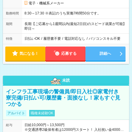
電子・機械系メーカー
8:30～17:30 ※表記のうち実働7時間50分です。
勤務時間
長期【ご応募から1週間以内(最短2日目)のスピード就業が可能】
期間
即日～
日払いOK
/
履歴書不要
/
電話対応なし
/
パソコンスキル不要
特徴
気になる！
応募する
詳細へ
未読
インフラ工事現場の警備員/即日入社◎家電付き
寮完備/日払い可/履歴書・面接なし！家もすぐ見
つかる
アルバイト
職種未経験OK
日給10,000円～13,500円
給与
※交通誘導2級保有者は12000円スタート！ 入社祝い金4000円