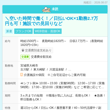
掲載日：2026.08.07
未読
＼空いた時間で働く！／日払いOK×1勤務2.7万
円も可！施設での見回りなど
派遣
ブランクOK
WEB登録・面接OK
時給1500円～ 夜勤時給1820円～ 日収2.7万円～（夜勤時給
給与
1820円×15h）
交通費別途支給あり
交通費全額支給
交通費
宮城県大崎市
勤務地
古川駅
/
東大崎駅
/
川渡温泉駅
/
…
介護施設や病院 ※ご自宅近辺からご案内可能
≪シフト例≫ 10:00～15:00（実働5時間） 12:00～17:00（実働
勤務時間
5時間） 17:00～翌10:00（実働15時間）など ご希望に応じて、
働く時間は調整できます！ お気軽に担当へ相談ください！
3ヵ月までの短期 ※職場が気に入れば、長期もOK！ ★急募！
期間
即日勤務もOK！
週1日からOK
/
日払いOK
/
履歴書不要
/
40～50代活躍中
/
副
特徴