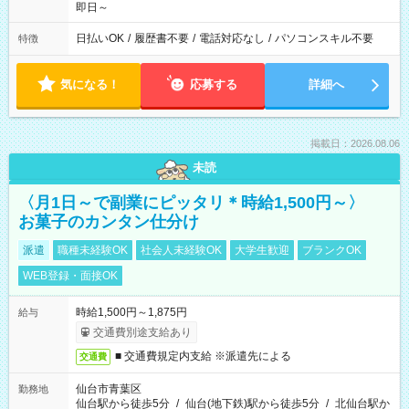
即日～
日払いOK
/
履歴書不要
/
電話対応なし
/
パソコンスキル不要
特徴
気になる！
応募する
詳細へ
掲載日：2026.08.06
未読
〈月1日～で副業にピッタリ＊時給1,500円～〉
お菓子のカンタン仕分け
派遣
職種未経験OK
社会人未経験OK
大学生歓迎
ブランクOK
WEB登録・面接OK
時給1,500円～1,875円
給与
交通費別途支給あり
■ 交通費規定内支給 ※派遣先による
交通費
仙台市青葉区
勤務地
仙台駅から徒歩5分
/
仙台(地下鉄)駅から徒歩5分
/
北仙台駅か