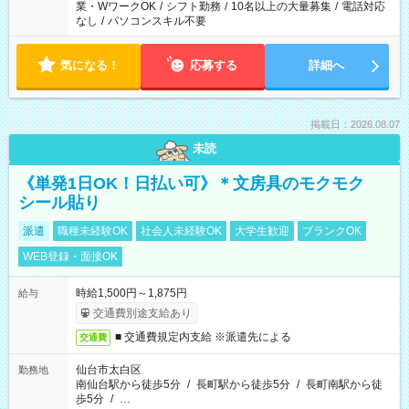
業・WワークOK
/
シフト勤務
/
10名以上の大量募集
/
電話対応
なし
/
パソコンスキル不要
気になる！
応募する
詳細へ
掲載日：2026.08.07
未読
《単発1日OK！日払い可》＊文房具のモクモク
シール貼り
派遣
職種未経験OK
社会人未経験OK
大学生歓迎
ブランクOK
WEB登録・面接OK
時給1,500円～1,875円
給与
交通費別途支給あり
■ 交通費規定内支給 ※派遣先による
交通費
仙台市太白区
勤務地
南仙台駅から徒歩5分
/
長町駅から徒歩5分
/
長町南駅から徒
歩5分
/
…