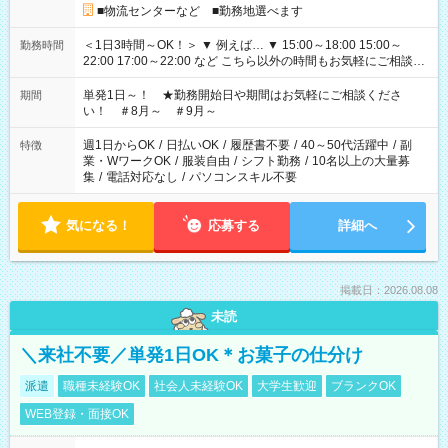
■物流センターなど ■勤務地選べます
＜1日3時間～OK！＞ ▼ 例えば… ▼ 15:00～18:00 15:00～
勤務時間
22:00 17:00～22:00 など こちら以外の時間もお気軽にご相談く
ださい！
単発1日～！ ★勤務開始日や期間はお気軽にご相談くださ
期間
い！ ＃8月～ ＃9月～
週1日からOK
/
日払いOK
/
履歴書不要
/
40～50代活躍中
/
副
特徴
業・WワークOK
/
服装自由
/
シフト勤務
/
10名以上の大量募
集
/
電話対応なし
/
パソコンスキル不要
気になる！
応募する
詳細へ
掲載日：2026.08.08
未読
＼来社不要／単発1日OK＊お菓子の仕分け
派遣
職種未経験OK
社会人未経験OK
大学生歓迎
ブランクOK
WEB登録・面接OK