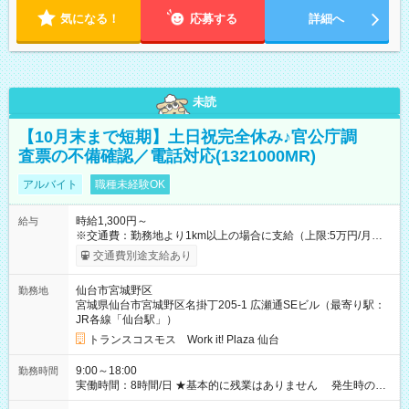
気になる！
応募する
詳細へ
未読
【10月末まで短期】土日祝完全休み♪官公庁調
査票の不備確認／電話対応(1321000MR)
アルバイト
職種未経験OK
時給1,300円～
給与
※交通費：勤務地より1km以上の場合に支給（上限:5万円/月・
2,500円/日） ※残業代：残業発生時は1分単位で支給 ※研修中の
交通費別途支給あり
給与変動なし ＜ 収入例 ＞ ■週5日勤務の場合… 月収22万8,800
円以上可能 ※交通費別途支給 （時給1,300円×8時間×22日） ■週
仙台市宮城野区
勤務地
4日勤務の場合… 月収16万6,400円以上可能 ※交通費別途支給
宮城県仙台市宮城野区名掛丁205-1 広瀬通SEビル（最寄り駅：
（時給1,300円×8時間×16日） 【試用期間】試用期間なし
JR各線「仙台駅」）
トランスコスモス Work it! Plaza 仙台
9:00～18:00
勤務時間
実働時間：8時間/日 ★基本的に残業はありません 発生時の残
業代は1分単位で支給いたします