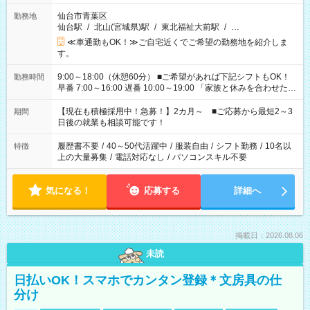
仙台市青葉区
勤務地
仙台駅
/
北山(宮城県)駅
/
東北福祉大前駅
/
…
≪車通勤もOK！≫ご自宅近くでご希望の勤務地を紹介しま
す。
9:00～18:00（休憩60分） ■ご希望があれば下記シフトもOK！
勤務時間
早番 7:00～16:00 遅番 10:00～19:00 「家族と休みを合わせた
い」 「余裕を持って夕飯の準備がしたい」 「できれば残業はし
たくない」 など、ご希望を教えてくださいね。 ※Wワーク希望
【現在も積極採用中！急募！】2カ月～ ■ご応募から最短2～3
期間
の方へ 今ご覧のお仕事で希望する勤務時間と、もう1つのお仕事
日後の就業も相談可能です！
の勤務時間。 合計で週40時間を超える場合は応募できません。
履歴書不要
/
40～50代活躍中
/
服装自由
/
シフト勤務
/
10名以
特徴
上の大量募集
/
電話対応なし
/
パソコンスキル不要
気になる！
応募する
詳細へ
掲載日：2026.08.06
未読
日払いOK！スマホでカンタン登録＊文房具の仕
分け