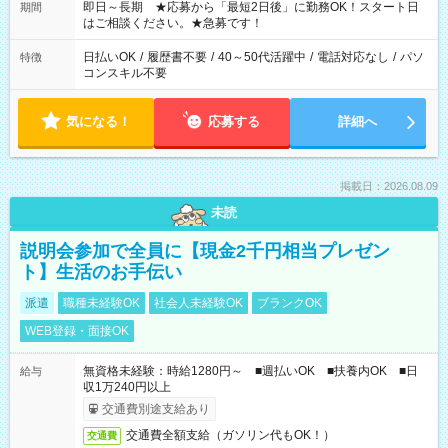
ご希望を教えてください！
即日～長期 ★応募から「最短2日後」に勤務OK！スタート日
期間
はご相談ください。★急募です！
日払いOK
/
履歴書不要
/
40～50代活躍中
/
電話対応なし
/
パソ
特徴
コンスキル不要
気になる！
応募する
詳細へ
掲載日：2026.08.09
未読
説明会参加で全員に【現金2千円相当プレゼン
ト】生活のお手伝い
派遣
職種未経験OK
社会人未経験OK
ブランクOK
WEB登録・面接OK
無資格未経験：時給1280円～ ■週払いOK ■扶養内OK ■日
給与
収1万240円以上
交通費別途支給あり
交通費全額支給（ガソリン代もOK！）
交通費