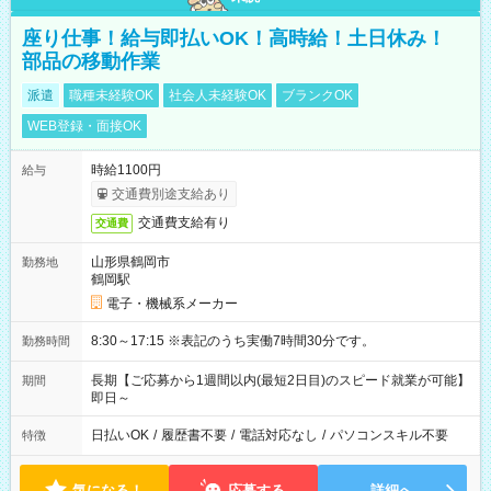
座り仕事！給与即払いOK！高時給！土日休み！
部品の移動作業
派遣
職種未経験OK
社会人未経験OK
ブランクOK
WEB登録・面接OK
時給1100円
給与
交通費別途支給あり
交通費支給有り
交通費
山形県鶴岡市
勤務地
鶴岡駅
電子・機械系メーカー
8:30～17:15 ※表記のうち実働7時間30分です。
勤務時間
長期【ご応募から1週間以内(最短2日目)のスピード就業が可能】
期間
即日～
日払いOK
/
履歴書不要
/
電話対応なし
/
パソコンスキル不要
特徴
気になる！
応募する
詳細へ