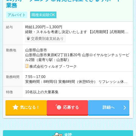
業務
アルバイト
職種未経験OK
時給1,200円～1,300円
給与
経験・スキルを考慮し決定いたします 【試用期間】試用期間あ
り 試用期間の長さ：1ヶ月 雇用形態、給与は本採用時と同じで
交通費別途支給あり
す。
山形県山形市
勤務地
山形県山形市東原町2丁目1番20号 山形ロイヤルセンチュリービ
ル2階（最寄り駅：山形駅）
株式会社ウィルオブ・ワーク
7:55～17:00
勤務時間
実働時間：8時間/日 実働8時間（休憩65分） リフレッシュ休憩
あり（有給） 残業月5～10時間未満
10名以上の大量募集
特徴
気になる！
応募する
詳細へ
未読