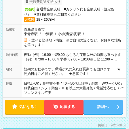
交通費別途支給あり
交通費全額支給 ■ガソリン代も全額支給（規定あ
交通費
り） ■無料駐車場もご相談ください
15～20万円
月収例
青森県青森市
勤務地
東青森駅
/
中沢駅
/
小柳(青森県)駅
/
…
＜選べる勤務地＞病院 ※ご自宅の近くなど、お好きな場所
を選べます！
夜勤（例） 16:00～翌9:00 もちろん夜勤以外の時間も選べます
勤務時間
（例） 07:00～16:00※早番 09:00～18:00※日勤 11:00～
20:00※遅番 ※時間は、固定・選べる施設もあるので、ご希望が
あれば調整できます！ ※シフト制。勤務地により実働時間が異
短期のお仕事です。職場が気に入れば長期でも働けます！ ★
期間
なります。★家庭の都合でお休みが必要な場合も遠慮なくご相
開始日はご相談ください。 ★急募です！
談ください。
日払いOK
/
履歴書不要
/
40～50代活躍中
/
副業・WワークOK
/
特徴
服装自由
/
シフト勤務
/
10名以上の大量募集
/
電話対応なし
/
パ
ソコンスキル不要
気になる！
応募する
詳細へ
掲載日：2026.08.06