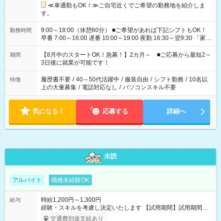
≪車通勤もOK！≫ご自宅近くでご希望の勤務地を紹介しま
す。
9:00～18:00（休憩60分） ■ご希望があれば下記シフトもOK！
勤務時間
早番 7:00～16:00 遅番 10:00～19:00 夜勤 16:30～翌9:30 「家族
と休みを合わせたい」 「余裕を持って夕飯の準備がしたい」
「できれば残業はしたくない」 など、ご希望を教えてください
【8月中のスタートOK！急募！】2カ月～ ■ご応募から最短2～
期間
ね。 ※Wワーク希望の方へ 今ご覧のお仕事で希望する勤務時間
3日後に就業が可能です！
と、もう1つのお仕事の勤務時間。 合計で週40時間を超える場
合は応募できません。
履歴書不要
/
40～50代活躍中
/
服装自由
/
シフト勤務
/
10名以
特徴
上の大量募集
/
電話対応なし
/
パソコンスキル不要
気になる！
応募する
詳細へ
未読
アルバイト
職種未経験OK
時給1,200円～1,300円
給与
経験・スキルを考慮し決定いたします 【試用期間】試用期間あ
り 試用期間の長さ：1ヶ月 雇用形態、給与は本採用時と同じで
交通費別途支給あり