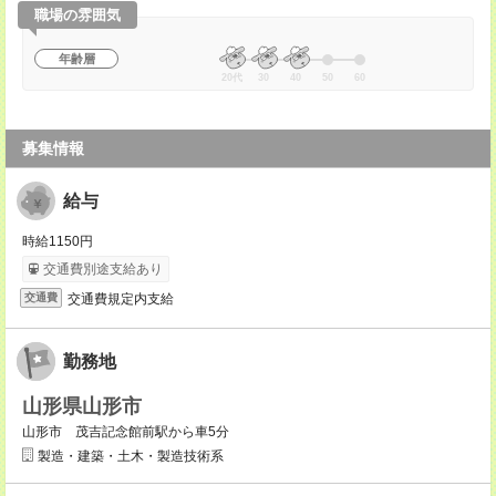
職場の雰囲気
年齢層
20代
30
40
50
60
募集情報
給与
時給1150円
交通費別途支給あり
交通費規定内支給
交通費
勤務地
山形県山形市
山形市 茂吉記念館前駅から車5分
製造・建築・土木・製造技術系