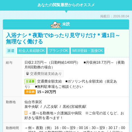
あなたの閲覧履歴からのオススメ
掲載日：2026.08.04
未読
入浴ナシ＊夜勤でゆったり見守りだけ＊週1日～
無理なく働ける
派遣
社会人未経験OK
ブランクOK
WEB登録・面接OK
日収2.3万円～（日勤時給1400円） ■月収例18.7万円～（夜勤
給与
月8回勤務の場合）
交通費別途支給あり
交通費全額支給 ■ガソリン代も全額支給（規定あ
交通費
り） ■無料駐車場もご相談ください
15～20万円
月収例
仙台市泉区
勤務地
泉中央駅
/
八乙女駅
/
黒松(宮城県)駅
＜選べる勤務地＞介護施設や病院 ※ご自宅の近くなど、お
好きな場所を選べます！
＜例＞ 夜勤（例） 16：00～翌9：00 16：30～翌9：30 17：00
勤務時間