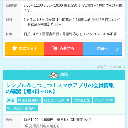
7:00～11:00 7:00～10:00 ※表記のうち実働3～4時間で相談可能
勤務時間
です。
1ヶ月以上3ヶ月未満【ご応募から1週間以内(最短2日目)のスピ
期間
ード就業が可能】即日～
日払いOK
/
履歴書不要
/
電話対応なし
/
パソコンスキル不要
特徴
気になる！
応募する
詳細へ
掲載日：2026.08.04
未読
シンプル＆こつこつ！スマホアプリの会員情報
の確認【週3日～OK】
派遣
職種未経験OK
社会人未経験OK
大学生歓迎
ブランクOK
WEB登録・面接OK
時給1400～1600円 ※日払いOK(規定あり)
給与
交通費別途支給あり