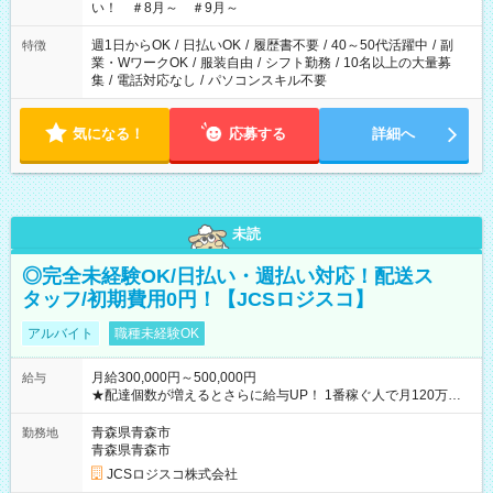
い！ ＃8月～ ＃9月～
週1日からOK
/
日払いOK
/
履歴書不要
/
40～50代活躍中
/
副
特徴
業・WワークOK
/
服装自由
/
シフト勤務
/
10名以上の大量募
集
/
電話対応なし
/
パソコンスキル不要
気になる！
応募する
詳細へ
未読
◎完全未経験OK/日払い・週払い対応！配送ス
タッフ/初期費用0円！【JCSロジスコ】
アルバイト
職種未経験OK
月給300,000円～500,000円
給与
★配達個数が増えるとさらに給与UP！ 1番稼ぐ人で月120万ほ
ど！ ・主要都市エリア 月収55万円／週5日稼働 月収65万~112
万円／週6日稼働 ・地方郊外エリア 月収40万円／週5日稼働 月
青森県青森市
勤務地
収40万円~50万円／週6日稼働 ＜モデルイメージ＞ ■月収50万
青森県青森市
円 (27歳男性/江東区在住)※元建築関係 1日150個配達×25日勤務
JCSロジスコ株式会社
(日休み) ■月収80万円(43歳男性/墨田区在住)※元営業 1日200個