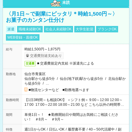
未読
〈月1日～で副業にピッタリ＊時給1,500円～〉
お菓子のカンタン仕分け
派遣
職種未経験OK
社会人未経験OK
大学生歓迎
ブランクOK
WEB登録・面接OK
時給1,500円～1,875円
給与
交通費別途支給あり
■ 交通費規定内支給 ※派遣先による
交通費
仙台市青葉区
勤務地
仙台駅から徒歩5分
/
仙台(地下鉄)駅から徒歩5分
/
北仙台駅か
ら徒歩5分
/
…
■物流センターなど ■勤務地選べます
【1日3時間～も相談OK!】 ＜シフト例＞ 9:00～12:00 12:00～
勤務時間
17:00 17:00～22:00 18:00～21:00 など こちら以外の時間帯も
お気軽にご相談ください！
単発1日～！ ★勤務開始日や期間はお気軽にご相談くださ
期間
い！ ＃8月～ ＃9月～
週1日からOK
/
日払いOK
/
履歴書不要
/
40～50代活躍中
/
副
特徴