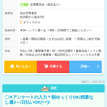
交通費支給（規定あり）
交通費
仙台市青葉区
勤務地
仙台駅から徒歩3分
オフィスビル
▼5h～シフト選べる ＊9時～21時間でご相談ください！
勤務時間
＜急募＞開始日相談～まずはお試し短期 ＊長期もご紹介可能
期間
です！
日払いOK
/
履歴書不要
/
40～50代活躍中
/
服装自由
/
シフト勤
特徴
務
/
10名以上の大量募集
/
電話対応なし
/
パソコンスキル不要
気になる！
応募する
詳細へ
掲載日：2026.08.10
未読
〇✕アンケートの入力＊朝ゆっくりOK/残業な
し週3～/日払いOK(^^)/