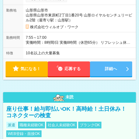
す。
山形県山形市
勤務地
山形県山形市東原町2丁目1番20号 山形ロイヤルセンチュリービ
ル2階（最寄り駅：山形駅）
株式会社ウィルオブ・ワーク
7:55～17:00
勤務時間
実働時間：8時間/日 実働8時間（休憩65分） リフレッシュ休憩
あり（有給） 残業月5～10時間未満
10名以上の大量募集
特徴
気になる！
応募する
詳細へ
未読
座り仕事！給与即払いOK！高時給！土日休み！
コネクターの検査
派遣
職種未経験OK
社会人未経験OK
ブランクOK
WEB登録・面接OK