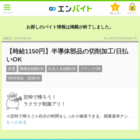
0
メニュー
気になる！
ログイン
お探しのバイト情報は掲載が終了しました。
掲載日 :2026
/
06
/
28
No.SKST26208660-T5
【時給1150円】半導体部品の切削加工/日払
いOK
派遣
職種未経験OK
社会人未経験OK
ブランクOK
WEB登録・面接OK
定時で帰ろう！
ラクラク制服アリ！
≪定時で帰ろう≫自分の時間をしっかり確保できる、残業基本ナシ
...
もっとみる