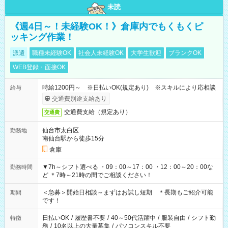
未読
《週4日～！未経験OK！》倉庫内でもくもくピ
ッキング作業！
派遣
職種未経験OK
社会人未経験OK
大学生歓迎
ブランクOK
WEB登録・面接OK
時給1200円～ ※日払いOK(規定あり) ※スキルにより応相談
給与
交通費別途支給あり
交通費支給（規定あり）
交通費
仙台市太白区
勤務地
南仙台駅から徒歩15分
倉庫
▼7h～シフト選べる ・09：00～17：00 ・12：00～20：00な
勤務時間
ど ＊7時～21時の間でご相談ください！
＜急募＞開始日相談～まずはお試し短期 ＊長期もご紹介可能
期間
です！
日払いOK
/
履歴書不要
/
40～50代活躍中
/
服装自由
/
シフト勤
特徴
務
/
10名以上の大量募集
/
パソコンスキル不要