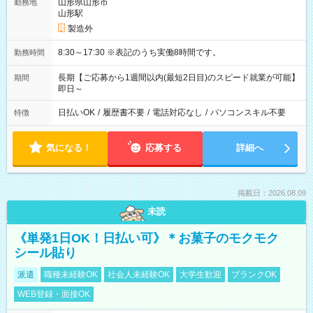
山形県山形市
勤務地
山形駅
製造外
8:30～17:30 ※表記のうち実働8時間です。
勤務時間
長期【ご応募から1週間以内(最短2日目)のスピード就業が可能】
期間
即日～
日払いOK
/
履歴書不要
/
電話対応なし
/
パソコンスキル不要
特徴
気になる！
応募する
詳細へ
掲載日：2026.08.09
未読
《単発1日OK！日払い可》＊お菓子のモクモク
シール貼り
派遣
職種未経験OK
社会人未経験OK
大学生歓迎
ブランクOK
WEB登録・面接OK