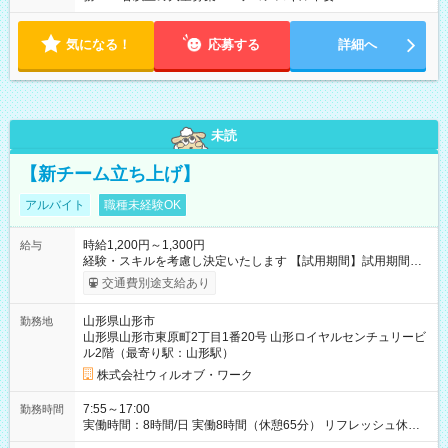
気になる！
応募する
詳細へ
未読
【新チーム立ち上げ】
アルバイト
職種未経験OK
時給1,200円～1,300円
給与
経験・スキルを考慮し決定いたします 【試用期間】試用期間あ
り 試用期間の長さ：1ヶ月 雇用形態、給与は本採用時と同じで
交通費別途支給あり
す。
山形県山形市
勤務地
山形県山形市東原町2丁目1番20号 山形ロイヤルセンチュリービ
ル2階（最寄り駅：山形駅）
株式会社ウィルオブ・ワーク
7:55～17:00
勤務時間
実働時間：8時間/日 実働8時間（休憩65分） リフレッシュ休憩
あり（有給） 残業～5時間/月 程度