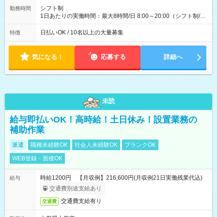
配達×25日勤務(月休み) 【試用期間】試用期間なし
シフト制
勤務時間
1日あたりの実働時間：最大8時間/日 8:00～20:00（シフト制/実
働8時間） ※週5日勤務（場所次第では週4も有り） ※配達状況
によって時間外での勤務可能性有り ※案件により多少の前後あ
日払いOK / 10名以上の大量募集
特徴
り ※配達が完了次第、帰社OKです
気になる！
応募する
詳細へ
未読
給与即払いOK！高時給！土日休み！設置業務の
補助作業
派遣
職種未経験OK
社会人未経験OK
ブランクOK
WEB登録・面接OK
時給1200円 【月収例】216,600円(月収例21日実働残業代込)
給与
交通費別途支給あり
交通費支給有り
交通費