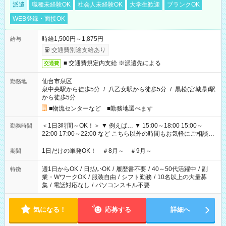
派遣
職種未経験OK
社会人未経験OK
大学生歓迎
ブランクOK
WEB登録・面接OK
時給1,500円～1,875円
給与
交通費別途支給あり
■ 交通費規定内支給 ※派遣先による
交通費
仙台市泉区
勤務地
泉中央駅から徒歩5分
/
八乙女駅から徒歩5分
/
黒松(宮城県)駅
から徒歩5分
■物流センターなど ■勤務地選べます
＜1日3時間～OK！＞ ▼ 例えば… ▼ 15:00～18:00 15:00～
勤務時間
22:00 17:00～22:00 など こちら以外の時間もお気軽にご相談く
ださい！
1日だけの単発OK！ ＃8月～ ＃9月～
期間
週1日からOK
/
日払いOK
/
履歴書不要
/
40～50代活躍中
/
副
特徴
業・WワークOK
/
服装自由
/
シフト勤務
/
10名以上の大量募
集
/
電話対応なし
/
パソコンスキル不要
気になる！
応募する
詳細へ