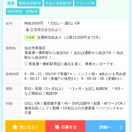
派遣
職種未経験OK
社会人未経験OK
ブランクOK
WEB登録・面接OK
時給1600円 ＊日払い・週払いOK
給与
交通費別途支給あり
交通時支給あり（上限15,000円まで/月）
交通費
仙台市青葉区
勤務地
青葉通一番町駅から徒歩5分
/
あおば通駅から徒歩7分
/
仙台
駅から徒歩8分
/
…
青葉通一番町駅周辺に拠点を置く、事務センターです。
9：00～21：00の中で実働7ｈ～ ＜シフト例＞ ●終わりも早め派
勤務時間
9：00-17：00（実働7ｈ/休憩1ｈ） 9：00-18：00（実働8ｈ/休
憩1ｈ） 10：00-19：00（実働8ｈ/休憩1ｈ） ●朝ゆっくり派
11：00-20：00（実働8ｈ/休憩1ｈ） 12：00-20：00（実働7ｈ/
即日～長期（3ヶ月以上） ＊1ヶ月～お試し短期OK ＊9月～
期間
休憩1ｈ） 12：00-21：00（実働8ｈ/休憩1ｈ） 13：00-22：
など開始日ご相談OK
00（実働8ｈ/休憩1ｈ） ＊時間帯固定OK
日払いOK
/
履歴書不要
/
40～50代活躍中
/
副業・WワークOK
/
特徴
服装自由
/
シフト勤務
/
10名以上の大量募集
/
パソコンスキル
不要
気になる！
応募する
詳細へ