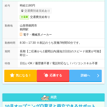
時給1180円
給与
交通費別途支給あり
交通費支給有り
交通費
山形県鶴岡市
勤務地
鶴岡駅
電子・機械系メーカー
8:30～17:30 ※表記のうち実働7時間50分です。
勤務時間
長期【ご応募から1週間以内(最短2日目)のスピード就業が可能】
期間
即日～
日払いOK
/
履歴書不要
/
電話対応なし
/
パソコンスキル不要
特徴
気になる！
応募する
詳細へ
未読
10月オープニング◎育児と両立できるサポート