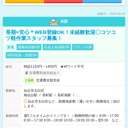
掲載日：2026.08.10
未読
長期×安心＊WEB登録OK！未経験歓迎〇コツコ
ツ軽作業スタッフ募集！
派遣
職種未経験OK
社会人未経験OK
ブランクOK
WEB登録・面接OK
時給1150円～1400円 ★Wワーク不可
給与
交通費別途支給あり
交通費全額支給
交通費
仙台市太白区
勤務地
南仙台駅
/
長町駅
/
長町南駅
/
…
仙台市太白区など…勤務地多数！通いやすい勤務地をご紹介
します。
週5フルタイムがメインです！ ＜勤務時間の例＞ 8:00～17:00
勤務時間
8:30～17:30 9:00～18:00 10:00～19:00 20:30～翌5:30 など ★
その他にも勤務時間多数！ 日勤のみ、残業なし、交替制など