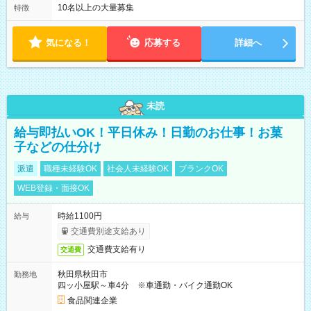
10名以上の大量募集
特徴
気になる！
応募する
詳細へ
未読
給与即払いOK！平日休み！日勤のお仕事！お菓
子などの仕分け
派遣
職種未経験OK
社会人未経験OK
ブランクOK
WEB登録・面接OK
時給1100円
給与
交通費別途支給あり
交通費支給有り
交通費
秋田県秋田市
勤務地
四ッ小屋駅～車4分 ※車通勤・バイク通勤OK
食品関連企業