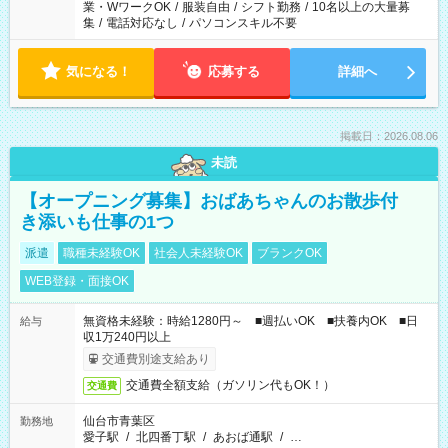
業・WワークOK
/
服装自由
/
シフト勤務
/
10名以上の大量募
集
/
電話対応なし
/
パソコンスキル不要
気になる！
応募する
詳細へ
掲載日：2026.08.06
未読
【オープニング募集】おばあちゃんのお散歩付
き添いも仕事の1つ
派遣
職種未経験OK
社会人未経験OK
ブランクOK
WEB登録・面接OK
無資格未経験：時給1280円～ ■週払いOK ■扶養内OK ■日
給与
収1万240円以上
交通費別途支給あり
交通費全額支給（ガソリン代もOK！）
交通費
仙台市青葉区
勤務地
愛子駅
/
北四番丁駅
/
あおば通駅
/
…