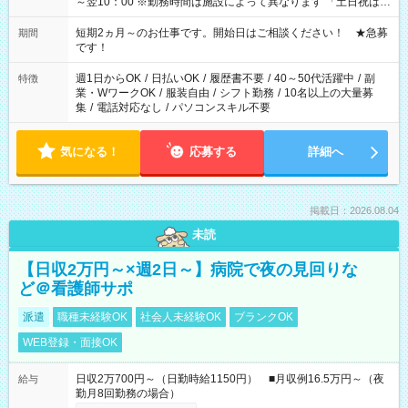
～翌10：00 ※勤務時間は施設によって異なります 「土日祝は休
みたい」 「しっかり稼ぎたい」 「もう少し遅い時間から始めた
い」など ご希望にあったお仕事をご案内いたします。 ※未経験
短期2ヵ月～のお仕事です。開始日はご相談ください！ ★急募
期間
の方の場合は1～2ヶ月間は日中での仕事を経験いただき、 お
です！
仕事に慣れてからの夜勤になります。 ★家庭の都合でお休みが
必要な場合も遠慮なくご相談ください。
週1日からOK
/
日払いOK
/
履歴書不要
/
40～50代活躍中
/
副
特徴
業・WワークOK
/
服装自由
/
シフト勤務
/
10名以上の大量募
集
/
電話対応なし
/
パソコンスキル不要
気になる！
応募する
詳細へ
掲載日：2026.08.04
未読
【日収2万円～×週2日～】病院で夜の見回りな
ど＠看護師サポ
派遣
職種未経験OK
社会人未経験OK
ブランクOK
WEB登録・面接OK
日収2万700円～（日勤時給1150円） ■月収例16.5万円～（夜
給与
勤月8回勤務の場合）