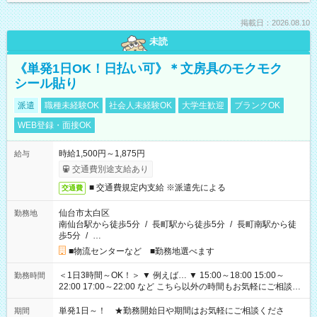
掲載日：2026.08.10
未読
《単発1日OK！日払い可》＊文房具のモクモク
シール貼り
派遣
職種未経験OK
社会人未経験OK
大学生歓迎
ブランクOK
WEB登録・面接OK
時給1,500円～1,875円
給与
交通費別途支給あり
■ 交通費規定内支給 ※派遣先による
交通費
仙台市太白区
勤務地
南仙台駅から徒歩5分
/
長町駅から徒歩5分
/
長町南駅から徒
歩5分
/
…
■物流センターなど ■勤務地選べます
＜1日3時間～OK！＞ ▼ 例えば… ▼ 15:00～18:00 15:00～
勤務時間
22:00 17:00～22:00 など こちら以外の時間もお気軽にご相談く
ださい！
単発1日～！ ★勤務開始日や期間はお気軽にご相談くださ
期間