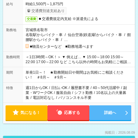
時給1,500円～1,875円
給与
交通費別途支給あり
■ 交通費規定内支給 ※派遣先による
交通費
宮城県名取市
勤務地
名取駅からバイク・車
/
仙台空港(鉄道)駅からバイク・車
/
館
腰駅からバイク・車
/
…
■物流センターなど ■勤務地選べます
＜1日3時間～OK！＞ ▼ 例えば… ▼ 15:00～18:00 15:00～
勤務時間
22:00 17:00～22:00 など こちら以外の時間もお気軽にご相談く
ださい！
単発1日～！ ★勤務開始日や期間はお気軽にご相談くださ
期間
い！ ＃8月～ ＃9月～
週1日からOK
/
日払いOK
/
履歴書不要
/
40～50代活躍中
/
副
特徴
業・WワークOK
/
服装自由
/
シフト勤務
/
10名以上の大量募
集
/
電話対応なし
/
パソコンスキル不要
気になる！
応募する
詳細へ
掲載日：2026.08.09