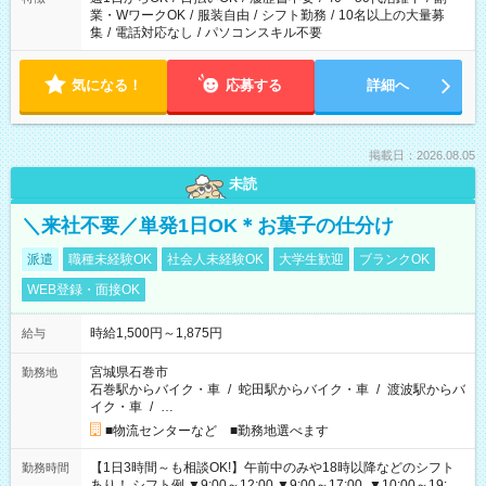
業・WワークOK
/
服装自由
/
シフト勤務
/
10名以上の大量募
集
/
電話対応なし
/
パソコンスキル不要
気になる！
応募する
詳細へ
掲載日：2026.08.05
未読
＼来社不要／単発1日OK＊お菓子の仕分け
派遣
職種未経験OK
社会人未経験OK
大学生歓迎
ブランクOK
WEB登録・面接OK
時給1,500円～1,875円
給与
宮城県石巻市
勤務地
石巻駅からバイク・車
/
蛇田駅からバイク・車
/
渡波駅からバ
イク・車
/
…
■物流センターなど ■勤務地選べます
【1日3時間～も相談OK!】午前中のみや18時以降などのシフト
勤務時間
あり！ シフト例 ▼9:00～12:00 ▼9:00～17:00 ▼10:00～19:00