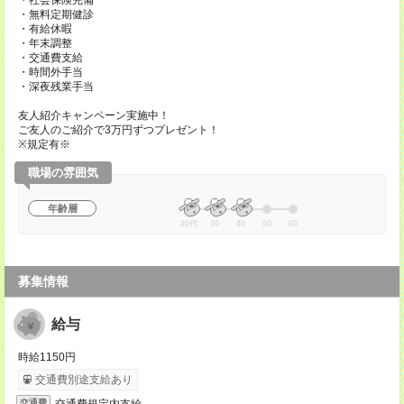
・社会保険完備
・無料定期健診
・有給休暇
・年末調整
・交通費支給
・時間外手当
・深夜残業手当
友人紹介キャンペーン実施中！
ご友人のご紹介で3万円ずつプレゼント！
※規定有※
職場の雰囲気
年齢層
20代
30
40
50
60
募集情報
給与
時給1150円
交通費別途支給あり
交通費規定内支給
交通費