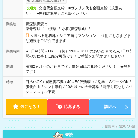
交通費別途支給あり
交通費全額支給 ■ガソリン代も全額支給（規定あ
交通費
り） ■無料駐車場もご相談ください
青森県青森市
勤務地
東青森駅
/
中沢駅
/
小柳(青森県)駅
/
…
＜選べる勤務地＞シニア向けマンション ※他にもさまざま
な施設をご紹介できます！
★1日4時間～OK！ （例）9:00～18:00のあいだ もちろん1日8時
勤務時間
間のお仕事もご紹介可能です！ご希望をお聞かせください！★
家庭の都合でお休みが必要な場合も遠慮なくご相談ください。
※週最低15時間以上の勤務が必要です
短期2ヵ月～のお仕事です。開始日はご相談ください！ ★急募
期間
です！
日払いOK
/
履歴書不要
/
40～50代活躍中
/
副業・WワークOK
/
特徴
服装自由
/
シフト勤務
/
10名以上の大量募集
/
電話対応なし
/
パ
ソコンスキル不要
気になる！
応募する
詳細へ
掲載日：2026.08.06
未読