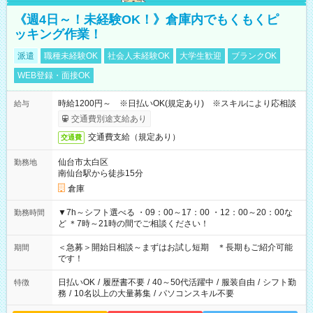
《週4日～！未経験OK！》倉庫内でもくもくピ
ッキング作業！
派遣
職種未経験OK
社会人未経験OK
大学生歓迎
ブランクOK
WEB登録・面接OK
時給1200円～ ※日払いOK(規定あり) ※スキルにより応相談
給与
交通費別途支給あり
交通費支給（規定あり）
交通費
仙台市太白区
勤務地
南仙台駅から徒歩15分
倉庫
▼7h～シフト選べる ・09：00～17：00 ・12：00～20：00な
勤務時間
ど ＊7時～21時の間でご相談ください！
＜急募＞開始日相談～まずはお試し短期 ＊長期もご紹介可能
期間
です！
日払いOK
/
履歴書不要
/
40～50代活躍中
/
服装自由
/
シフト勤
特徴
務
/
10名以上の大量募集
/
パソコンスキル不要