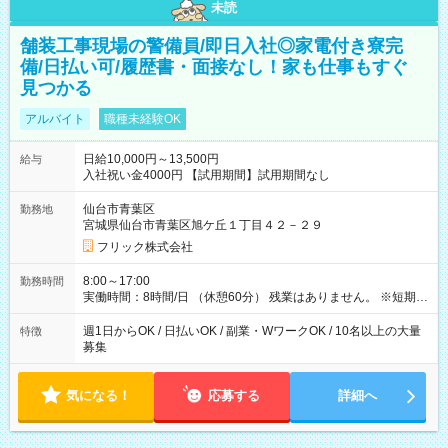
未読
舗装工事現場の警備員/即日入社◎家電付き寮完
備/日払い可/履歴書・面接なし！家も仕事もすぐ
見つかる
アルバイト
職種未経験OK
日給10,000円～13,500円
給与
入社祝い金4000円 【試用期間】試用期間なし
仙台市青葉区
勤務地
宮城県仙台市青葉区旭ケ丘１丁目４２－２９
フリック株式会社
8:00～17:00
勤務時間
実働時間：8時間/日 （休憩60分） 残業はありません。 ※短期の
募集は行っておりません。予めご了承くださいませ。
週1日からOK / 日払いOK / 副業・WワークOK / 10名以上の大量
特徴
募集
気になる！
応募する
詳細へ