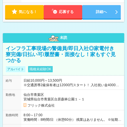
気になる！
応募する
詳細へ
未読
インフラ工事現場の警備員/即日入社◎家電付き
寮完備/日払い可/履歴書・面接なし！家もすぐ見
つかる
アルバイト
職種未経験OK
日給10,000円～13,500円
給与
※交通誘導2級保有者は12000円スタート！ 入社祝い金4000円
【試用期間】試用期間なし
仙台市青葉区
勤務地
宮城県仙台市青葉区台原森林公園１－１
フリック株式会社
8:00～17:00
勤務時間
実働時間：8時間/日 （休憩60分） 残業はありません。 ※短期の
募集は行っておりません。予めご了承くださいませ。