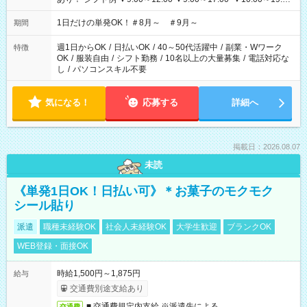
▼18:00～21:00
1日だけの単発OK！＃8月～ ＃9月～
期間
週1日からOK
/
日払いOK
/
40～50代活躍中
/
副業・Wワーク
特徴
OK
/
服装自由
/
シフト勤務
/
10名以上の大量募集
/
電話対応な
し
/
パソコンスキル不要
気になる！
応募する
詳細へ
掲載日：2026.08.07
未読
《単発1日OK！日払い可》＊お菓子のモクモク
シール貼り
派遣
職種未経験OK
社会人未経験OK
大学生歓迎
ブランクOK
WEB登録・面接OK
時給1,500円～1,875円
給与
交通費別途支給あり
■ 交通費規定内支給 ※派遣先による
交通費