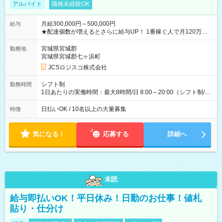
アルバイト
職種未経験OK
月給300,000円～500,000円
給与
★配達個数が増えるとさらに給与UP！ 1番稼ぐ人で月120万ほ
ど！ ・主要都市エリア 月収55万円／週5日稼働 月収65万~112
万円／週6日稼働 ・地方郊外エリア 月収40万円／週5日稼働 月
宮城県宮城郡
勤務地
収40万円~50万円／週6日稼働 ＜モデルイメージ＞ ■月収50万
宮城県宮城郡七ヶ浜町
円 (27歳男性/江東区在住)※元建築関係 1日150個配達×25日勤務
JCSロジスコ株式会社
(日休み) ■月収80万円(43歳男性/墨田区在住)※元営業 1日200個
配達×25日勤務(月休み) 【試用期間】試用期間なし
シフト制
勤務時間
1日あたりの実働時間：最大8時間/日 8:00～20:00（シフト制/実
働8時間） ※週5日勤務（場所次第では週4も有り） ※配達状況
によって時間外での勤務可能性有り ※案件により多少の前後あ
日払いOK / 10名以上の大量募集
特徴
り ※配達が完了次第、帰社OKです
気になる！
応募する
詳細へ
未読
給与即払いOK！平日休み！日勤のお仕事！値札
貼り・仕分け