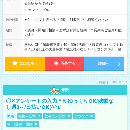
仙台駅から徒歩3分
オフィスビル
▼5h～シフト選べる ＊9時～21時間でご相談ください！
勤務時間
＜急募＞開始日相談～まずはお試し短期 ＊長期もご紹介可能
期間
です！
日払いOK
/
履歴書不要
/
40～50代活躍中
/
服装自由
/
シフト勤
特徴
務
/
10名以上の大量募集
/
電話対応なし
/
パソコンスキル不要
気になる！
応募する
詳細へ
掲載日：2026.07.31
未読
〇✕アンケートの入力＊朝ゆっくりOK/残業な
し週3～/日払いOK(^^)/
派遣
職種未経験OK
社会人未経験OK
ブランクOK
WEB登録・面接OK