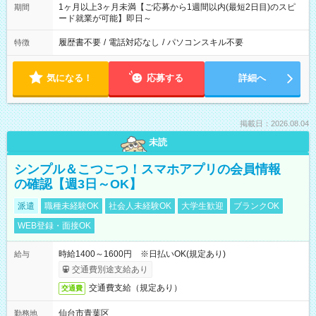
1ヶ月以上3ヶ月未満【ご応募から1週間以内(最短2日目)のスピ
期間
ード就業が可能】即日～
履歴書不要
/
電話対応なし
/
パソコンスキル不要
特徴
気になる！
応募する
詳細へ
掲載日：2026.08.04
未読
シンプル＆こつこつ！スマホアプリの会員情報
の確認【週3日～OK】
派遣
職種未経験OK
社会人未経験OK
大学生歓迎
ブランクOK
WEB登録・面接OK
時給1400～1600円 ※日払いOK(規定あり)
給与
交通費別途支給あり
交通費支給（規定あり）
交通費
仙台市青葉区
勤務地