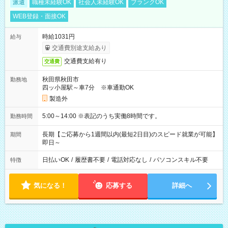
派遣
職種未経験OK
社会人未経験OK
ブランクOK
WEB登録・面接OK
時給1031円
給与
交通費別途支給あり
交通費支給有り
交通費
秋田県秋田市
勤務地
四ッ小屋駅～車7分 ※車通勤OK
製造外
5:00～14:00 ※表記のうち実働8時間です。
勤務時間
長期【ご応募から1週間以内(最短2日目)のスピード就業が可能】
期間
即日～
日払いOK
/
履歴書不要
/
電話対応なし
/
パソコンスキル不要
特徴
気になる！
応募する
詳細へ