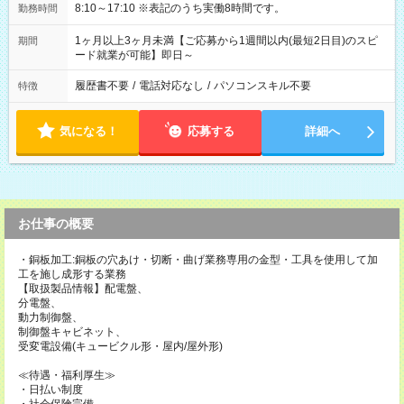
8:10～17:10 ※表記のうち実働8時間です。
勤務時間
1ヶ月以上3ヶ月未満【ご応募から1週間以内(最短2日目)のスピ
期間
ード就業が可能】即日～
履歴書不要
/
電話対応なし
/
パソコンスキル不要
特徴
気になる！
応募する
詳細へ
お仕事の概要
・銅板加工:銅板の穴あけ・切断・曲げ業務専用の金型・工具を使用して加
工を施し成形する業務
【取扱製品情報】配電盤、
分電盤、
動力制御盤、
制御盤キャビネット、
受変電設備(キュービクル形・屋内/屋外形)
≪待遇・福利厚生≫
・日払い制度