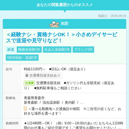
あなたの閲覧履歴からのオススメ
掲載日：2026.08.04
未読
＜経験ナシ・資格ナシOK！＞小さめデイサービ
スで送迎や見守りなど！
派遣
職種未経験OK
社会人未経験OK
ブランクOK
WEB登録・面接OK
時給1100円～ ■日払いOK（規定あり）
給与
交通費別途支給あり
交通費全額支給 ■ガソリン代も全額支給（規定あ
交通費
り） ■無料駐車場もご相談ください
青森県青森市
勤務地
新青森駅
/
浅虫温泉駅
/
奥内駅
/
…
＜選べる勤務地＞介護施設や病院 ※ご自宅の近くなど、お
好きな場所を選べます！
★1日4時間～OK！ （例）9:00～18:00のあいだ もちろん1日8時
勤務時間
間のお仕事もご紹介可能です！ご希望をお聞かせください！ ★