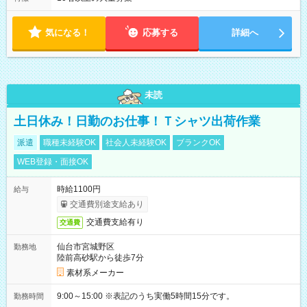
気になる！
応募する
詳細へ
未読
土日休み！日勤のお仕事！Ｔシャツ出荷作業
派遣
職種未経験OK
社会人未経験OK
ブランクOK
WEB登録・面接OK
時給1100円
給与
交通費別途支給あり
交通費支給有り
交通費
仙台市宮城野区
勤務地
陸前高砂駅から徒歩7分
素材系メーカー
9:00～15:00 ※表記のうち実働5時間15分です。
勤務時間