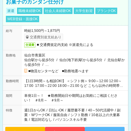
お菓子のカンタン仕分け
派遣
職種未経験OK
社会人未経験OK
大学生歓迎
ブランクOK
WEB登録・面接OK
時給1,500円～1,875円
給与
交通費別途支給あり
■ 交通費規定内支給 ※派遣先による
交通費
仙台市青葉区
勤務地
仙台駅から徒歩5分
/
仙台(地下鉄)駅から徒歩5分
/
北仙台駅か
ら徒歩5分
/
…
■物流センターなど ■勤務地選べます
【1日3時間～も相談OK!】 ＜シフト例＞ 9:00～12:00 12:00～
勤務時間
17:00 17:00～22:00 18:00～21:00 など こちら以外の時間帯も
お気軽にご相談ください！
単発1日～！ ★勤務開始日や期間はお気軽にご相談くださ
期間
い！ ＃8月～ ＃9月～
週1日からOK
/
日払いOK
/
履歴書不要
/
40～50代活躍中
/
副
特徴
業・WワークOK
/
服装自由
/
シフト勤務
/
10名以上の大量募
集
/
電話対応なし
/
パソコンスキル不要