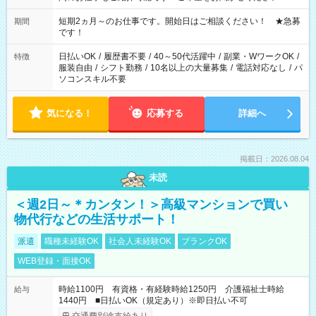
家庭の都合でお休みが必要な場合も遠慮なくご相談ください。
※週最低15時間以上の勤務が必要です
短期2ヵ月～のお仕事です。開始日はご相談ください！ ★急募
期間
です！
日払いOK
/
履歴書不要
/
40～50代活躍中
/
副業・WワークOK
/
特徴
服装自由
/
シフト勤務
/
10名以上の大量募集
/
電話対応なし
/
パ
ソコンスキル不要
気になる！
応募する
詳細へ
掲載日：2026.08.04
未読
＜週2日～＊カンタン！＞高級マンションで買い
物代行などの生活サポート！
派遣
職種未経験OK
社会人未経験OK
ブランクOK
WEB登録・面接OK
時給1100円 有資格・有経験時給1250円 介護福祉士時給
給与
1440円 ■日払いOK（規定あり）※即日払い不可