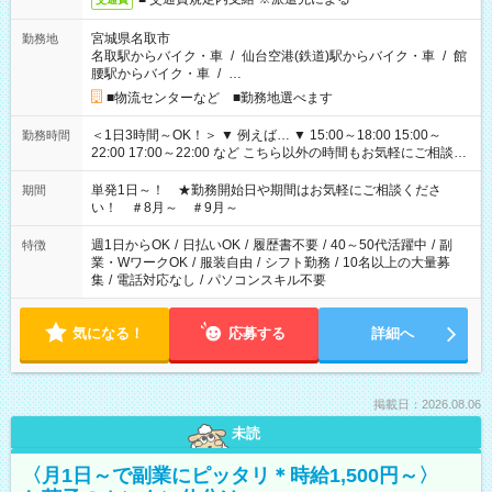
宮城県名取市
勤務地
名取駅からバイク・車
/
仙台空港(鉄道)駅からバイク・車
/
館
腰駅からバイク・車
/
…
■物流センターなど ■勤務地選べます
＜1日3時間～OK！＞ ▼ 例えば… ▼ 15:00～18:00 15:00～
勤務時間
22:00 17:00～22:00 など こちら以外の時間もお気軽にご相談く
ださい！
単発1日～！ ★勤務開始日や期間はお気軽にご相談くださ
期間
い！ ＃8月～ ＃9月～
週1日からOK
/
日払いOK
/
履歴書不要
/
40～50代活躍中
/
副
特徴
業・WワークOK
/
服装自由
/
シフト勤務
/
10名以上の大量募
集
/
電話対応なし
/
パソコンスキル不要
気になる！
応募する
詳細へ
掲載日：2026.08.06
未読
〈月1日～で副業にピッタリ＊時給1,500円～〉