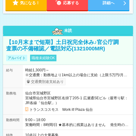
気になる！
応募する
詳細へ
未読
【10月末まで短期】土日祝完全休み♪官公庁調
査票の不備確認／電話対応(1321000MR)
アルバイト
職種未経験OK
時給1,300円～
給与
※交通費：勤務地より1km以上の場合に支給（上限:5万円/月・
2,500円/日） ※残業代：残業発生時は1分単位で支給 ※研修中の
交通費別途支給あり
給与変動なし ＜ 収入例 ＞ ■週5日勤務の場合… 月収22万8,800
円以上可能 ※交通費別途支給 （時給1,300円×8時間×22日） ■週
仙台市宮城野区
勤務地
4日勤務の場合… 月収16万6,400円以上可能 ※交通費別途支給
宮城県仙台市宮城野区名掛丁205-1 広瀬通SEビル（最寄り駅：
（時給1,300円×8時間×16日） 【試用期間】試用期間なし
JR各線「仙台駅」）
トランスコスモス Work it! Plaza 仙台
9:00～18:00
勤務時間
実働時間：8時間/日 ★基本的に残業はありません 発生時の残
業代は1分単位で支給いたします
10名以上の大量募集
特徴