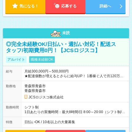
気になる！
応募する
詳細へ
未読
◎完全未経験OK/日払い・週払い対応！配送ス
タッフ/初期費用0円！【JCSロジスコ】
アルバイト
職種未経験OK
月給300,000円～500,000円
給与
★配達個数が増えるとさらに給与UP！ 1番稼ぐ人で月120万ほ
ど！ ・主要都市エリア 月収55万円／週5日稼働 月収65万~112
万円／週6日稼働 ・地方郊外エリア 月収40万円／週5日稼働 月
青森県青森市
勤務地
収40万円~50万円／週6日稼働 ＜モデルイメージ＞ ■月収50万
青森県青森市
円 (27歳男性/江東区在住)※元建築関係 1日150個配達×25日勤務
JCSロジスコ株式会社
(日休み) ■月収80万円(43歳男性/墨田区在住)※元営業 1日200個
配達×25日勤務(月休み) 【試用期間】試用期間なし
シフト制
勤務時間
1日あたりの実働時間：最大8時間/日 8:00～20:00（シフト制/実
働8時間） ※週5日勤務（場所次第では週4も有り） ※配達状況
によって時間外での勤務可能性有り ※案件により多少の前後あ
日払いOK / 10名以上の大量募集
特徴
り ※配達が完了次第、帰社OKです