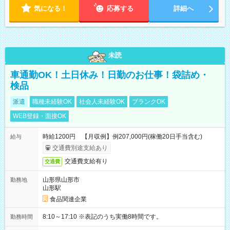
気になる！
応募する
詳細へ
未読
車通勤OK！土日休み！日勤のお仕事！袋詰め・
検品
派遣
職種未経験OK
社会人未経験OK
ブランクOK
WEB登録・面接OK
時給1200円 【月収例】例207,000円(稼働20日手当含む)
給与
交通費別途支給あり
交通費支給有り
交通費
山形県山形市
勤務地
山形駅
食品関連企業
8:10～17:10 ※表記のうち実働8時間です。
勤務時間