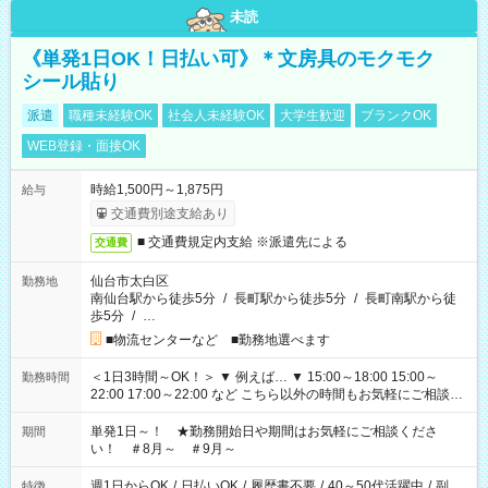
未読
《単発1日OK！日払い可》＊文房具のモクモク
シール貼り
派遣
職種未経験OK
社会人未経験OK
大学生歓迎
ブランクOK
WEB登録・面接OK
時給1,500円～1,875円
給与
交通費別途支給あり
■ 交通費規定内支給 ※派遣先による
交通費
仙台市太白区
勤務地
南仙台駅から徒歩5分
/
長町駅から徒歩5分
/
長町南駅から徒
歩5分
/
…
■物流センターなど ■勤務地選べます
＜1日3時間～OK！＞ ▼ 例えば… ▼ 15:00～18:00 15:00～
勤務時間
22:00 17:00～22:00 など こちら以外の時間もお気軽にご相談く
ださい！
単発1日～！ ★勤務開始日や期間はお気軽にご相談くださ
期間
い！ ＃8月～ ＃9月～
週1日からOK
/
日払いOK
/
履歴書不要
/
40～50代活躍中
/
副
特徴