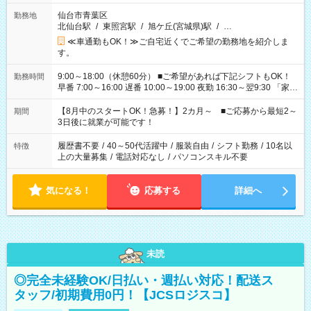
仙台市青葉区
勤務地
北仙台駅
/
東照宮駅
/
旭ケ丘(宮城県)駅
/
…
≪車通勤もOK！≫ご自宅近くでご希望の勤務地を紹介しま
す。
9:00～18:00（休憩60分） ■ご希望があれば下記シフトもOK！
勤務時間
早番 7:00～16:00 遅番 10:00～19:00 夜勤 16:30～翌9:30 「家族
と休みを合わせたい」 「余裕を持って夕飯の準備がしたい」
「できれば残業はしたくない」 など、ご希望を教えてください
【8月中のスタートOK！急募！】2カ月～ ■ご応募から最短2～
期間
ね。 ※Wワーク希望の方へ 今ご覧のお仕事で希望する勤務時間
3日後に就業が可能です！
と、もう1つのお仕事の勤務時間。 合計で週40時間を超える場
合は応募できません。
履歴書不要
/
40～50代活躍中
/
服装自由
/
シフト勤務
/
10名以
特徴
上の大量募集
/
電話対応なし
/
パソコンスキル不要
気になる！
応募する
詳細へ
未読
◎完全未経験OK/日払い・週払い対応！配送ス
タッフ/初期費用0円！【JCSロジスコ】