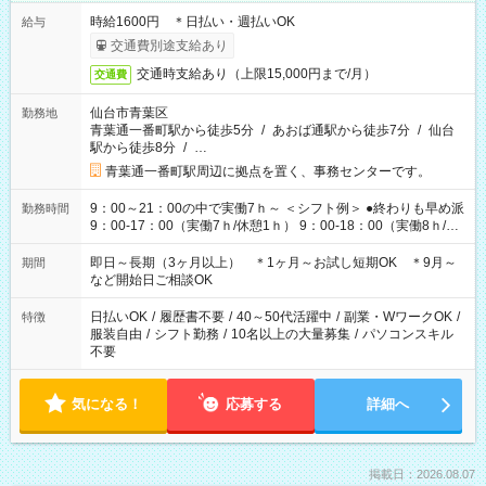
時給1600円 ＊日払い・週払いOK
給与
交通費別途支給あり
交通時支給あり（上限15,000円まで/月）
交通費
仙台市青葉区
勤務地
青葉通一番町駅から徒歩5分
/
あおば通駅から徒歩7分
/
仙台
駅から徒歩8分
/
…
青葉通一番町駅周辺に拠点を置く、事務センターです。
9：00～21：00の中で実働7ｈ～ ＜シフト例＞ ●終わりも早め派
勤務時間
9：00-17：00（実働7ｈ/休憩1ｈ） 9：00-18：00（実働8ｈ/休
憩1ｈ） 10：00-19：00（実働8ｈ/休憩1ｈ） ●朝ゆっくり派
11：00-20：00（実働8ｈ/休憩1ｈ） 12：00-20：00（実働7ｈ/
即日～長期（3ヶ月以上） ＊1ヶ月～お試し短期OK ＊9月～
期間
休憩1ｈ） 12：00-21：00（実働8ｈ/休憩1ｈ） 13：00-22：
など開始日ご相談OK
00（実働8ｈ/休憩1ｈ） ＊時間帯固定OK
日払いOK
/
履歴書不要
/
40～50代活躍中
/
副業・WワークOK
/
特徴
服装自由
/
シフト勤務
/
10名以上の大量募集
/
パソコンスキル
不要
気になる！
応募する
詳細へ
掲載日：2026.08.07