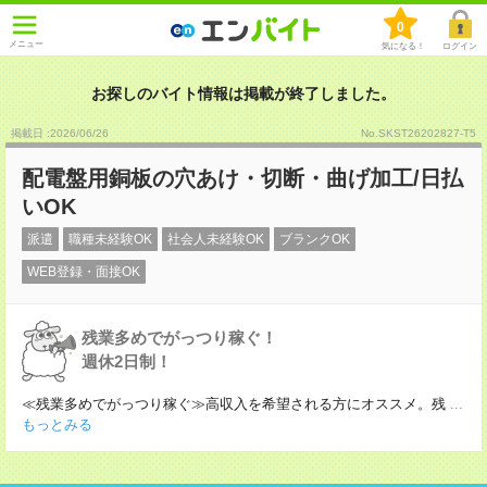
0
メニュー
気になる！
ログイン
お探しのバイト情報は掲載が終了しました。
掲載日 :2026
/
06
/
26
No.SKST26202827-T5
配電盤用銅板の穴あけ・切断・曲げ加工/日払
いOK
派遣
職種未経験OK
社会人未経験OK
ブランクOK
WEB登録・面接OK
残業多めでがっつり稼ぐ！
週休2日制！
≪残業多めでがっつり稼ぐ≫高収入を希望される方にオススメ。残
...
もっとみる