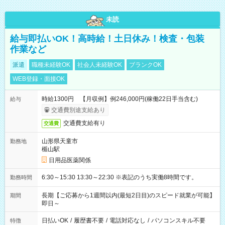
未読
給与即払いOK！高時給！土日休み！検査・包装
作業など
派遣
職種未経験OK
社会人未経験OK
ブランクOK
WEB登録・面接OK
時給1300円 【月収例】例246,000円(稼働22日手当含む)
給与
交通費別途支給あり
交通費支給有り
交通費
山形県天童市
勤務地
楯山駅
日用品医薬関係
6:30～15:30 13:30～22:30 ※表記のうち実働8時間です。
勤務時間
長期【ご応募から1週間以内(最短2日目)のスピード就業が可能】
期間
即日～
日払いOK
/
履歴書不要
/
電話対応なし
/
パソコンスキル不要
特徴