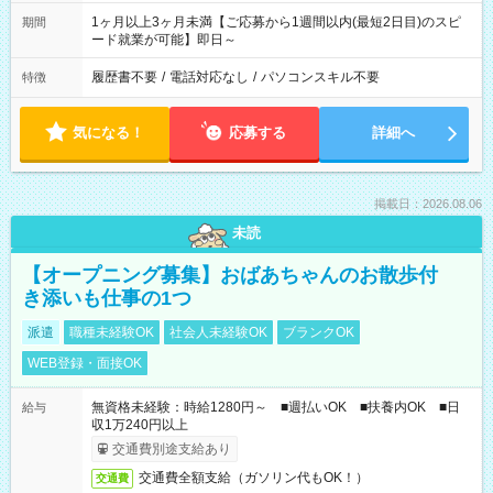
1ヶ月以上3ヶ月未満【ご応募から1週間以内(最短2日目)のスピ
期間
ード就業が可能】即日～
履歴書不要
/
電話対応なし
/
パソコンスキル不要
特徴
気になる！
応募する
詳細へ
掲載日：2026.08.06
未読
【オープニング募集】おばあちゃんのお散歩付
き添いも仕事の1つ
派遣
職種未経験OK
社会人未経験OK
ブランクOK
WEB登録・面接OK
無資格未経験：時給1280円～ ■週払いOK ■扶養内OK ■日
給与
収1万240円以上
交通費別途支給あり
交通費全額支給（ガソリン代もOK！）
交通費