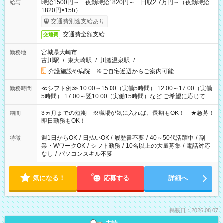
時給1500円～ 夜勤時給1820円～ 日収2.7万円～（夜勤時給
給与
1820円×15h）
交通費別途支給あり
交通費全額支給
交通費
宮城県大崎市
勤務地
古川駅
/
東大崎駅
/
川渡温泉駅
/
…
介護施設や病院 ※ご自宅近辺からご案内可能
≪シフト例≫ 10:00～15:00（実働5時間） 12:00～17:00（実働
勤務時間
5時間） 17:00～翌10:00（実働15時間）など ご希望に応じて、
働く時間は調整できます！ お気軽に担当へ相談ください！
3ヵ月までの短期 ※職場が気に入れば、長期もOK！ ★急募！
期間
即日勤務もOK！
週1日からOK
/
日払いOK
/
履歴書不要
/
40～50代活躍中
/
副
特徴
業・WワークOK
/
シフト勤務
/
10名以上の大量募集
/
電話対応
なし
/
パソコンスキル不要
気になる！
応募する
詳細へ
掲載日：2026.08.07