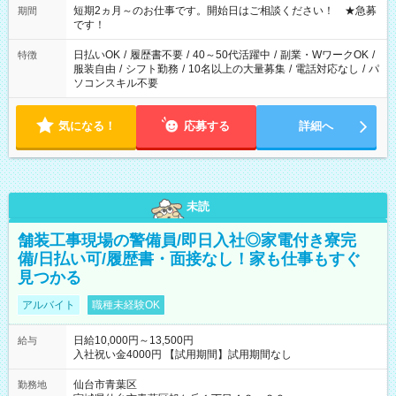
※週最低15時間以上の勤務が必要です
短期2ヵ月～のお仕事です。開始日はご相談ください！ ★急募
期間
です！
日払いOK
/
履歴書不要
/
40～50代活躍中
/
副業・WワークOK
/
特徴
服装自由
/
シフト勤務
/
10名以上の大量募集
/
電話対応なし
/
パ
ソコンスキル不要
気になる！
応募する
詳細へ
未読
舗装工事現場の警備員/即日入社◎家電付き寮完
備/日払い可/履歴書・面接なし！家も仕事もすぐ
見つかる
アルバイト
職種未経験OK
日給10,000円～13,500円
給与
入社祝い金4000円 【試用期間】試用期間なし
仙台市青葉区
勤務地