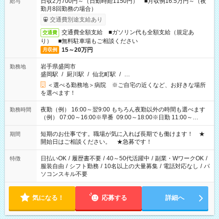
日収2万700円～（日勤時給1150円） ■月収例16.5万円～（夜
給与
勤月8回勤務の場合）
交通費別途支給あり
交通費全額支給 ■ガソリン代も全額支給（規定あ
交通費
り） ■無料駐車場もご相談ください
15～20万円
月収例
岩手県盛岡市
勤務地
盛岡駅
/
厨川駅
/
仙北町駅
/
…
＜選べる勤務地＞病院 ※ご自宅の近くなど、お好きな場所
を選べます！
夜勤（例） 16:00～翌9:00 もちろん夜勤以外の時間も選べます
勤務時間
（例） 07:00～16:00※早番 09:00～18:00※日勤 11:00～
20:00※遅番 ※時間は、固定・選べる施設もあるので、ご希望が
あれば調整できます！ ※シフト制。勤務地により実働時間が異
短期のお仕事です。職場が気に入れば長期でも働けます！ ★
期間
なります。★家庭の都合でお休みが必要な場合も遠慮なくご相
開始日はご相談ください。 ★急募です！
談ください。
日払いOK
/
履歴書不要
/
40～50代活躍中
/
副業・WワークOK
/
特徴
服装自由
/
シフト勤務
/
10名以上の大量募集
/
電話対応なし
/
パ
ソコンスキル不要
気になる！
応募する
詳細へ