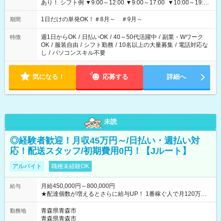
あり！ シフト例 ▼9:00～12:00 ▼9:00～17:00 ▼10:00～19:00
▼18:00～21:00
1日だけの単発OK！＃8月～ ＃9月～
期間
週1日からOK
/
日払いOK
/
40～50代活躍中
/
副業・Wワーク
特徴
OK
/
服装自由
/
シフト勤務
/
10名以上の大量募集
/
電話対応な
し
/
パソコンスキル不要
気になる！
応募する
詳細へ
未読
◎経験者歓迎！月収45万円～/日払い・週払い対
応！配送スタッフ/初期費用0円！【Jルート】
アルバイト
職種未経験OK
月給450,000円～800,000円
給与
★配達個数が増えるとさらに給与UP！ 1番稼ぐ人で月120万ほ
ど！ ・主要都市エリア 月収55万円／週5日稼働 月収65万~112
万円／週6日稼働 ・地方郊外エリア 月収40万円／週5日稼働 月
青森県青森市
勤務地
収40万円~50万円／週6日稼働 ＜モデルイメージ＞ ■月収50万
青森県青森市