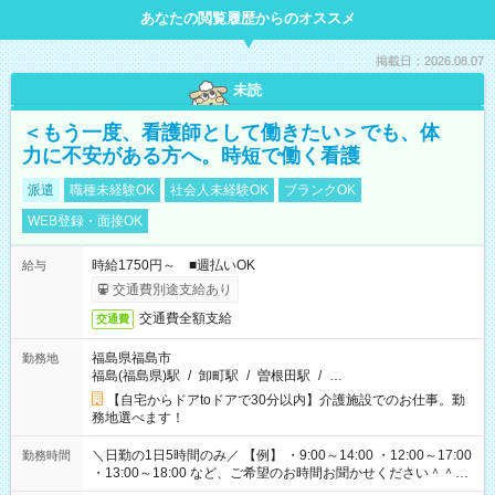
あなたの閲覧履歴からのオススメ
掲載日：2026.08.07
未読
＜もう一度、看護師として働きたい＞でも、体
力に不安がある方へ。時短で働く看護
派遣
職種未経験OK
社会人未経験OK
ブランクOK
WEB登録・面接OK
時給1750円～ ■週払いOK
給与
交通費別途支給あり
交通費全額支給
交通費
福島県福島市
勤務地
福島(福島県)駅
/
卸町駅
/
曽根田駅
/
…
【自宅からドアtoドアで30分以内】介護施設でのお仕事。勤
務地選べます！
＼日勤の1日5時間のみ／ 【例】 ・9:00～14:00 ・12:00～17:00
勤務時間
・13:00～18:00 など、ご希望のお時間お聞かせください＾＾
「家族とお休みを合わせたい」 「子どもの迎えに行きたい」