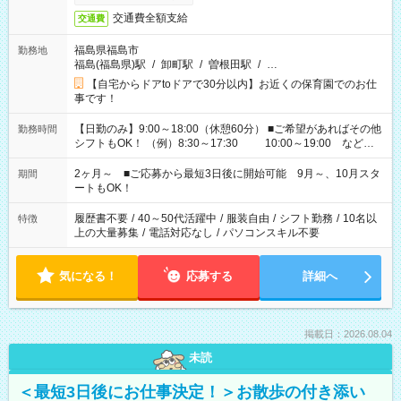
交通費全額支給
交通費
福島県福島市
勤務地
福島(福島県)駅
/
卸町駅
/
曽根田駅
/
…
【自宅からドアtoドアで30分以内】お近くの保育園でのお仕
事です！
【日勤のみ】9:00～18:00（休憩60分） ■ご希望があればその他
勤務時間
シフトもOK！ （例）8:30～17:30 10:00～19:00 など
「家族とお休みを合わせたい」 「余裕を持って夕飯の準備がし
たい」 「できれば残業はしたくない」 など、ご希望があれば教
2ヶ月～ ■ご応募から最短3日後に開始可能 9月～、10月スタ
期間
えてくださいね。 ※Wワーク希望の方へ 今ご覧のお仕事で希望
ートもOK！
する勤務時間と、もう1つのお仕事の勤務時間。 合計で週40時
間を超える場合は応募できません
履歴書不要
/
40～50代活躍中
/
服装自由
/
シフト勤務
/
10名以
特徴
上の大量募集
/
電話対応なし
/
パソコンスキル不要
気になる！
応募する
詳細へ
掲載日：2026.08.04
未読
＜最短3日後にお仕事決定！＞お散歩の付き添い