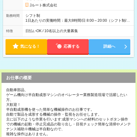
円 (27歳男性/江東区在住)※元建築関係 1日150個配達×25日勤務
Jルート株式会社
(日休み) ■月収80万円(43歳男性/墨田区在住)※元営業 1日200個
配達×25日勤務(月休み) 【試用期間】試用期間なし
シフト制
勤務時間
1日あたりの実働時間：最大8時間/日 8:00～20:00（シフト制/実
働8時間） ※週5日勤務（場所次第では週4も有り） ※配達状況
によって時間外での勤務可能性有り ※案件により多少の前後あ
日払いOK / 10名以上の大量募集
特徴
り ※配達が完了次第、帰社OKです
気になる！
応募する
詳細へ
お仕事の概要
自動車部品、
ゲーム機向け半自動成形マシンのオペレーター業務製造現場で活躍したい
方、
大歓迎！
半自動成形機を使った簡単な機械操作のお仕事です。
自動で製品を成形する機械の操作・監視をお任せします。
主に以下のような作業を行います:成形マシンへの材料のセットボタン操作
での機械の起動・停止完成品の取り出し・目視チェック簡単な清掃やメンテ
ナンス補助※機械は半自動なので、
複雑な操作はありません。