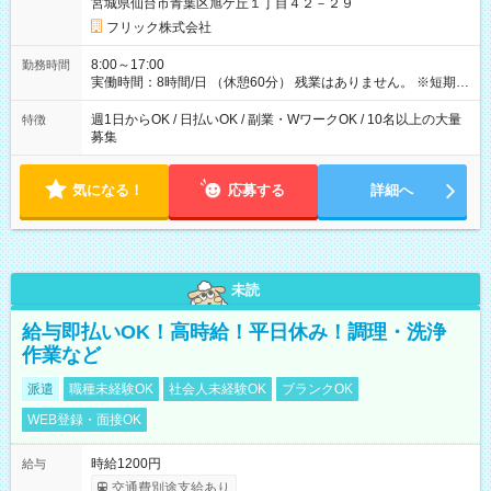
宮城県仙台市青葉区旭ケ丘１丁目４２－２９
フリック株式会社
8:00～17:00
勤務時間
実働時間：8時間/日 （休憩60分） 残業はありません。 ※短期の
募集は行っておりません。予めご了承くださいませ。
週1日からOK / 日払いOK / 副業・WワークOK / 10名以上の大量
特徴
募集
気になる！
応募する
詳細へ
未読
給与即払いOK！高時給！平日休み！調理・洗浄
作業など
派遣
職種未経験OK
社会人未経験OK
ブランクOK
WEB登録・面接OK
時給1200円
給与
交通費別途支給あり