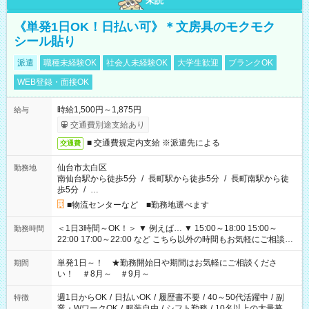
未読
《単発1日OK！日払い可》＊文房具のモクモク
シール貼り
派遣
職種未経験OK
社会人未経験OK
大学生歓迎
ブランクOK
WEB登録・面接OK
時給1,500円～1,875円
給与
交通費別途支給あり
■ 交通費規定内支給 ※派遣先による
交通費
仙台市太白区
勤務地
南仙台駅から徒歩5分
/
長町駅から徒歩5分
/
長町南駅から徒
歩5分
/
…
■物流センターなど ■勤務地選べます
＜1日3時間～OK！＞ ▼ 例えば… ▼ 15:00～18:00 15:00～
勤務時間
22:00 17:00～22:00 など こちら以外の時間もお気軽にご相談く
ださい！
単発1日～！ ★勤務開始日や期間はお気軽にご相談くださ
期間
い！ ＃8月～ ＃9月～
週1日からOK
/
日払いOK
/
履歴書不要
/
40～50代活躍中
/
副
特徴
業・WワークOK
/
服装自由
/
シフト勤務
/
10名以上の大量募