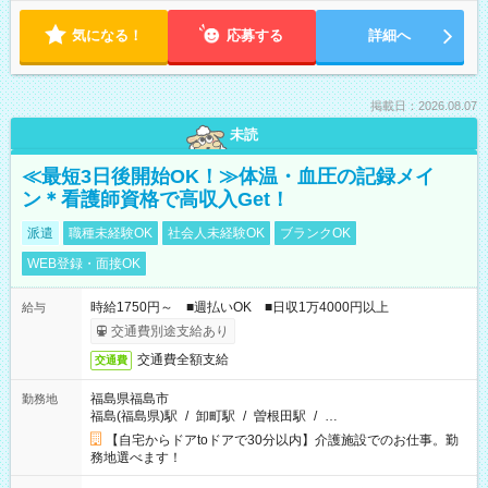
気になる！
応募する
詳細へ
掲載日：2026.08.07
未読
≪最短3日後開始OK！≫体温・血圧の記録メイ
ン＊看護師資格で高収入Get！
派遣
職種未経験OK
社会人未経験OK
ブランクOK
WEB登録・面接OK
時給1750円～ ■週払いOK ■日収1万4000円以上
給与
交通費別途支給あり
交通費全額支給
交通費
福島県福島市
勤務地
福島(福島県)駅
/
卸町駅
/
曽根田駅
/
…
【自宅からドアtoドアで30分以内】介護施設でのお仕事。勤
務地選べます！