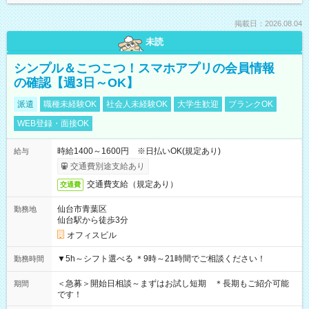
掲載日：2026.08.04
未読
シンプル＆こつこつ！スマホアプリの会員情報
の確認【週3日～OK】
派遣
職種未経験OK
社会人未経験OK
大学生歓迎
ブランクOK
WEB登録・面接OK
時給1400～1600円 ※日払いOK(規定あり)
給与
交通費別途支給あり
交通費支給（規定あり）
交通費
仙台市青葉区
勤務地
仙台駅から徒歩3分
オフィスビル
▼5h～シフト選べる ＊9時～21時間でご相談ください！
勤務時間
＜急募＞開始日相談～まずはお試し短期 ＊長期もご紹介可能
期間
です！