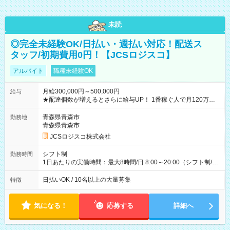
未読
◎完全未経験OK/日払い・週払い対応！配送ス
タッフ/初期費用0円！【JCSロジスコ】
アルバイト
職種未経験OK
月給300,000円～500,000円
給与
★配達個数が増えるとさらに給与UP！ 1番稼ぐ人で月120万ほ
ど！ ・主要都市エリア 月収55万円／週5日稼働 月収65万~112
万円／週6日稼働 ・地方郊外エリア 月収40万円／週5日稼働 月
青森県青森市
勤務地
収40万円~50万円／週6日稼働 ＜モデルイメージ＞ ■月収50万
青森県青森市
円 (27歳男性/江東区在住)※元建築関係 1日150個配達×25日勤務
JCSロジスコ株式会社
(日休み) ■月収80万円(43歳男性/墨田区在住)※元営業 1日200個
配達×25日勤務(月休み) 【試用期間】試用期間なし
シフト制
勤務時間
1日あたりの実働時間：最大8時間/日 8:00～20:00（シフト制/実
働8時間） ※週5日勤務（場所次第では週4も有り） ※配達状況
によって時間外での勤務可能性有り ※案件により多少の前後あ
日払いOK / 10名以上の大量募集
特徴
り ※配達が完了次第、帰社OKです
気になる！
応募する
詳細へ