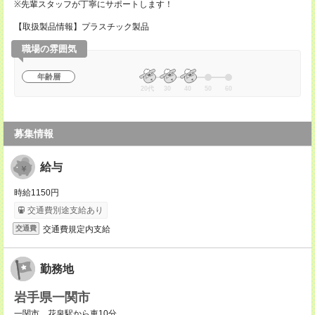
※先輩スタッフが丁寧にサポートします！
【取扱製品情報】プラスチック製品
職場の雰囲気
年齢層
20代
30
40
50
60
募集情報
給与
時給1150円
交通費別途支給あり
交通費規定内支給
交通費
勤務地
岩手県一関市
一関市 花泉駅から車10分