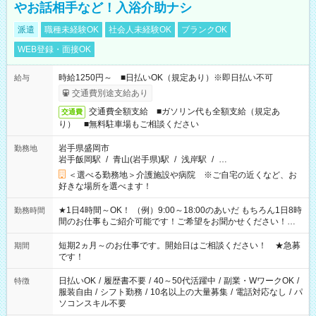
やお話相手など！入浴介助ナシ
派遣
職種未経験OK
社会人未経験OK
ブランクOK
WEB登録・面接OK
時給1250円～ ■日払いOK（規定あり）※即日払い不可
給与
交通費別途支給あり
交通費全額支給 ■ガソリン代も全額支給（規定あ
交通費
り） ■無料駐車場もご相談ください
岩手県盛岡市
勤務地
岩手飯岡駅
/
青山(岩手県)駅
/
浅岸駅
/
…
＜選べる勤務地＞介護施設や病院 ※ご自宅の近くなど、お
好きな場所を選べます！
★1日4時間～OK！ （例）9:00～18:00のあいだ もちろん1日8時
勤務時間
間のお仕事もご紹介可能です！ご希望をお聞かせください！★
家庭の都合でお休みが必要な場合も遠慮なくご相談ください。
※週最低15時間以上の勤務が必要です
短期2ヵ月～のお仕事です。開始日はご相談ください！ ★急募
期間
です！
日払いOK
/
履歴書不要
/
40～50代活躍中
/
副業・WワークOK
/
特徴
服装自由
/
シフト勤務
/
10名以上の大量募集
/
電話対応なし
/
パ
ソコンスキル不要