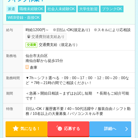
派遣
職種未経験OK
社会人未経験OK
大学生歓迎
ブランクOK
WEB登録・面接OK
時給1200円～ ※日払いOK(規定あり) ※スキルにより応相談
給与
交通費別途支給あり
交通費支給（規定あり）
交通費
仙台市太白区
勤務地
南仙台駅から徒歩15分
倉庫
▼7h～シフト選べる ・09：00～17：00 ・12：00～20：00な
勤務時間
ど ＊7時～21時の間でご相談ください！
＜急募＞開始日相談～まずはお試し短期 ＊長期もご紹介可能
期間
です！
日払いOK
/
履歴書不要
/
40～50代活躍中
/
服装自由
/
シフト勤
特徴
務
/
10名以上の大量募集
/
パソコンスキル不要
気になる！
応募する
詳細へ