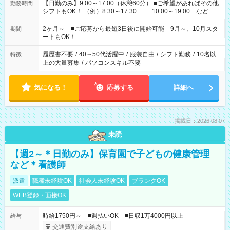
【日勤のみ】9:00～17:00（休憩60分） ■ご希望があればその他
勤務時間
シフトもOK！ （例）8:30～17:30 10:00～19:00 など
「家族とお休みを合わせたい」 「できれば残業はしたくない」
など、あなたのご希望に沿ったお仕事をご紹介します！ ※Wワ
2ヶ月～ ■ご応募から最短3日後に開始可能 9月～、10月スタ
期間
ーク希望の方へ 今ご覧のお仕事で希望する勤務時間と、もう1つ
ートもOK！
のお仕事の勤務時間。 合計で週40時間を超える場合は応募でき
ません
履歴書不要
/
40～50代活躍中
/
服装自由
/
シフト勤務
/
10名以
特徴
上の大量募集
/
パソコンスキル不要
気になる！
応募する
詳細へ
掲載日：2026.08.07
未読
【週2～＊日勤のみ】保育園で子どもの健康管理
など＊看護師
派遣
職種未経験OK
社会人未経験OK
ブランクOK
WEB登録・面接OK
時給1750円～ ■週払いOK ■日収1万4000円以上
給与
交通費別途支給あり