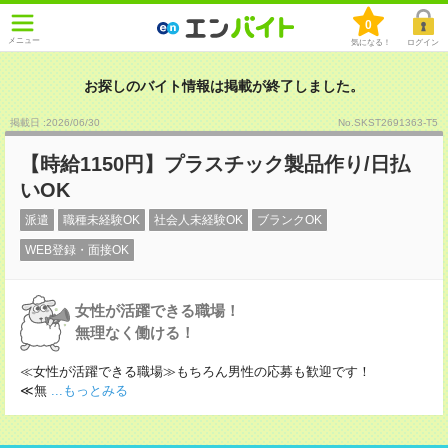
0
メニュー
気になる！
ログイン
お探しのバイト情報は掲載が終了しました。
掲載日 :2026
/
06
/
30
No.SKST2691363-T5
【時給1150円】プラスチック製品作り/日払
いOK
派遣
職種未経験OK
社会人未経験OK
ブランクOK
WEB登録・面接OK
女性が活躍できる職場！
無理なく働ける！
≪女性が活躍できる職場≫もちろん男性の応募も歓迎です！
≪無
...もっとみる