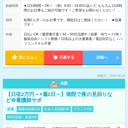
★1日4時間～OK！ （例）9:00～18:00のあいだ もちろん1日8時
勤務時間
間のお仕事もご紹介可能です！ご希望をお聞かせください！ ★
家庭の都合でお休みが必要な場合も遠慮なくご相談ください。
※週最低15時間以上の勤務が必要です
短期2ヵ月～のお仕事です。開始日はご相談ください！ ★急募
期間
です！
日払いOK
/
履歴書不要
/
40～50代活躍中
/
副業・WワークOK
/
特徴
服装自由
/
シフト勤務
/
10名以上の大量募集
/
電話対応なし
/
パ
ソコンスキル不要
気になる！
応募する
詳細へ
掲載日：2026.08.04
未読
【日収2万円～×週2日～】病院で夜の見回りな
ど＠看護師サポ
派遣
職種未経験OK
社会人未経験OK
ブランクOK
WEB登録・面接OK