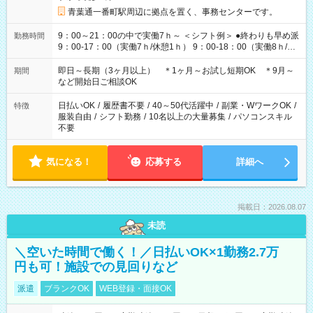
青葉通一番町駅周辺に拠点を置く、事務センターです。
9：00～21：00の中で実働7ｈ～ ＜シフト例＞ ●終わりも早め派
勤務時間
9：00-17：00（実働7ｈ/休憩1ｈ） 9：00-18：00（実働8ｈ/休
憩1ｈ） 10：00-19：00（実働8ｈ/休憩1ｈ） ●朝ゆっくり派
11：00-20：00（実働8ｈ/休憩1ｈ） 12：00-20：00（実働7ｈ/
即日～長期（3ヶ月以上） ＊1ヶ月～お試し短期OK ＊9月～
期間
休憩1ｈ） 12：00-21：00（実働8ｈ/休憩1ｈ） 13：00-22：
など開始日ご相談OK
00（実働8ｈ/休憩1ｈ） ＊時間帯固定OK
日払いOK
/
履歴書不要
/
40～50代活躍中
/
副業・WワークOK
/
特徴
服装自由
/
シフト勤務
/
10名以上の大量募集
/
パソコンスキル
不要
気になる！
応募する
詳細へ
掲載日：2026.08.07
未読
＼空いた時間で働く！／日払いOK×1勤務2.7万
円も可！施設での見回りなど
派遣
ブランクOK
WEB登録・面接OK