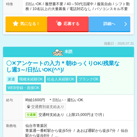
日払いOK
/
履歴書不要
/
40～50代活躍中
/
服装自由
/
シフト勤
特徴
務
/
10名以上の大量募集
/
電話対応なし
/
パソコンスキル不要
気になる！
応募する
詳細へ
掲載日：2026.07.31
未読
〇✕アンケートの入力＊朝ゆっくりOK/残業な
し週3～/日払いOK(^^)/
派遣
職種未経験OK
社会人未経験OK
ブランクOK
WEB登録・面接OK
時給1600円 ＊日払い・週払いOK
給与
交通費別途支給あり
交通時支給あり（上限15,000円まで/月）
交通費
仙台市青葉区
勤務地
青葉通一番町駅から徒歩5分
/
あおば通駅から徒歩7分
/
仙台
駅から徒歩8分
/
…