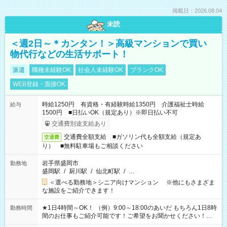
掲載日：2026.08.04
未読
＜週2日～＊カンタン！＞高級マンションで買い
物代行などの生活サポート！
派遣
職種未経験OK
社会人未経験OK
ブランクOK
WEB登録・面接OK
時給1250円 有資格・有経験時給1350円 介護福祉士時給
給与
1500円 ■日払いOK（規定あり）※即日払い不可
交通費別途支給あり
交通費全額支給 ■ガソリン代も全額支給（規定あ
交通費
り） ■無料駐車場もご相談ください
岩手県盛岡市
勤務地
盛岡駅
/
厨川駅
/
仙北町駅
/
…
＜選べる勤務地＞シニア向けマンション ※他にもさまざま
な施設をご紹介できます！
★1日4時間～OK！ （例）9:00～18:00のあいだ もちろん1日8時
勤務時間
間のお仕事もご紹介可能です！ご希望をお聞かせください！★
家庭の都合でお休みが必要な場合も遠慮なくご相談ください。