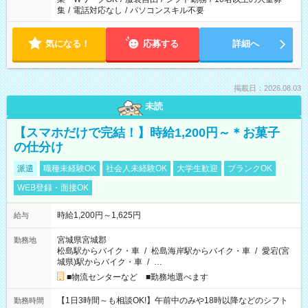
集
/
電話対応なし
/
パソコンスキル不要
気になる！
応募する
詳細へ
掲載日：2026.08.03
未読
【スマホだけで完結！】時給1,200円～＊お菓子
の仕分け
派遣
職種未経験OK
社会人未経験OK
大学生歓迎
ブランクOK
WEB登録・面接OK
時給1,200円～1,625円
給与
宮城県宮城郡
勤務地
松島駅からバイク・車
/
松島海岸駅からバイク・車
/
愛宕(宮
城県)駅からバイク・車
/
…
■物流センターなど ■勤務地選べます
【1日3時間～も相談OK!】午前中のみや18時以降などのシフト
勤務時間