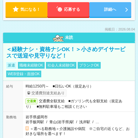
気になる！
応募する
詳細へ
掲載日：2026.08.04
未読
＜経験ナシ・資格ナシOK！＞小さめデイサービ
スで送迎や見守りなど！
派遣
職種未経験OK
社会人未経験OK
ブランクOK
WEB登録・面接OK
時給1250円～ ■日払いOK（規定あり）
給与
交通費別途支給あり
交通費全額支給 ■ガソリン代も全額支給（規定あ
交通費
り） ■無料駐車場もご相談ください
岩手県盛岡市
勤務地
岩手飯岡駅
/
青山(岩手県)駅
/
浅岸駅
/
…
＜選べる勤務地＞介護施設や病院 ※ご自宅の近くなど、お
好きな場所を選べます！