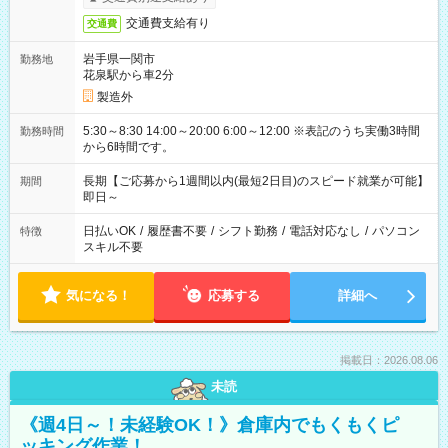
交通費支給有り
交通費
岩手県一関市
勤務地
花泉駅から車2分
製造外
5:30～8:30 14:00～20:00 6:00～12:00 ※表記のうち実働3時間
勤務時間
から6時間です。
長期【ご応募から1週間以内(最短2日目)のスピード就業が可能】
期間
即日～
日払いOK
/
履歴書不要
/
シフト勤務
/
電話対応なし
/
パソコン
特徴
スキル不要
気になる！
応募する
詳細へ
掲載日：2026.08.06
未読
《週4日～！未経験OK！》倉庫内でもくもくピ
ッキング作業！