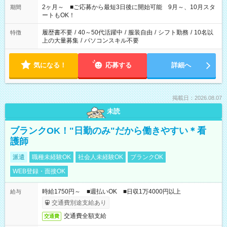
「できれば残業はしたくない」 など、ご希望があれば教えてく
2ヶ月～ ■ご応募から最短3日後に開始可能 9月～、10月スタ
期間
ださいね。 ※Wワーク希望の方へ 今ご覧のお仕事で希望する勤
ートもOK！
務時間と、もう1つのお仕事の勤務時間が 合計で週40時間を超
える場合は応募できません
履歴書不要
/
40～50代活躍中
/
服装自由
/
シフト勤務
/
10名以
特徴
上の大量募集
/
パソコンスキル不要
気になる！
応募する
詳細へ
掲載日：2026.08.07
未読
ブランクOK！"日勤のみ"だから働きやすい＊看
護師
派遣
職種未経験OK
社会人未経験OK
ブランクOK
WEB登録・面接OK
時給1750円～ ■週払いOK ■日収1万4000円以上
給与
交通費別途支給あり
交通費全額支給
交通費