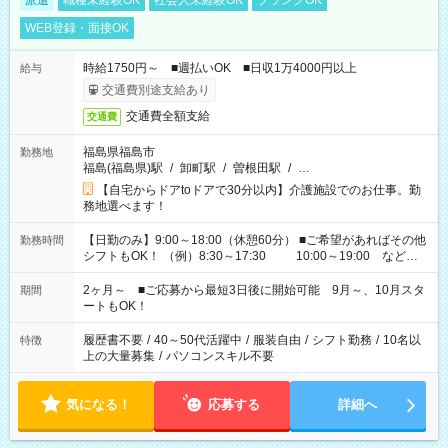
派遣
職種未経験OK
社会人未経験OK
ブランクOK
WEB登録・面接OK
時給1750円～ ■週払いOK ■日収1万4000円以上
給与
交通費別途支給あり
交通費全額支給
交通費
福島県福島市
勤務地
福島(福島県)駅
/
卸町駅
/
曽根田駅
/
…
【自宅からドアtoドアで30分以内】介護施設でのお仕事。勤
務地選べます！
【日勤のみ】9:00～18:00（休憩60分） ■ご希望があればその他
勤務時間
シフトもOK！ （例）8:30～17:30 10:00～19:00 など
「家族とお休みを合わせたい」 「余裕を持って夕飯の準備がし
たい」 「できれば残業はしたくない」 など、ご希望があれば教
2ヶ月～ ■ご応募から最短3日後に開始可能 9月～、10月スタ
期間
えてくださいね。 ※Wワーク希望の方へ 今ご覧のお仕事で希望
ートもOK！
する勤務時間と、もう1つのお仕事の勤務時間。 合計で週40時
間を超える場合は応募できません
履歴書不要
/
40～50代活躍中
/
服装自由
/
シフト勤務
/
10名以
特徴
上の大量募集
/
パソコンスキル不要
気になる！
応募する
詳細へ