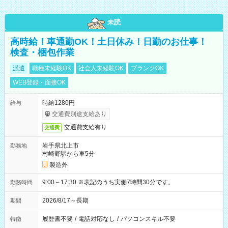
未読
高時給！車通勤OK！土日休み！日勤のお仕事！
検査・梱包作業
派遣
職種未経験OK
社会人未経験OK
ブランクOK
WEB登録・面接OK
時給1280円
給与
交通費別途支給あり
交通費支給有り
交通費
岩手県北上市
勤務地
村崎野駅から車5分
製造外
9:00～17:30 ※表記のうち実働7時間30分です。
勤務時間
2026/8/17～長期
期間
履歴書不要
/
電話対応なし
/
パソコンスキル不要
特徴