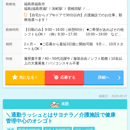
福島県福島市
勤務地
福島(福島県)駅
/
卸町駅
/
曽根田駅
/
…
【自宅からドアtoドアで30分以内】介護施設でのお仕事。勤
務地選べます！
【日勤のみ】9:00～18:00（休憩60分） ■ご希望があればその他
勤務時間
シフトもOK！ （例）8:30～17:30 10:00～19:00 など
「家族とお休みを合わせたい」 「余裕を持って夕飯の準備がし
たい」 「できれば残業はしたくない」 など、ご希望があれば教
2ヶ月～ ■ご応募から最短3日後に開始可能 9月～、10月スタ
期間
えてくださいね。 ※Wワーク希望の方へ 今ご覧のお仕事で希望
ートもOK！
する勤務時間と、もう1つのお仕事の勤務時間。 合計で週40時
間を超える場合は応募できません
履歴書不要
/
40～50代活躍中
/
服装自由
/
シフト勤務
/
10名以
特徴
上の大量募集
/
パソコンスキル不要
気になる！
応募する
詳細へ
掲載日：2026.08.07
未読
＼通勤ラッシュとはサヨナラ／介護施設で健康
管理中心のオシゴト