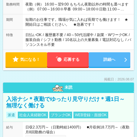
夜勤（例） 16:00～翌9:00 もちろん夜勤以外の時間も選べます
勤務時間
（例） 07:00～16:00※早番 09:00～18:00※日勤 11:00～
20:00※遅番 ※時間は、固定・選べる施設もあるので、ご希望が
あれば調整できます！ ※シフト制。勤務地により実働時間が異
短期のお仕事です。職場が気に入れば長期でも働けます！ ★
期間
なります。★家庭の都合でお休みが必要な場合も遠慮なくご相
開始日はご相談ください。 ★急募です！
談ください。
日払いOK
/
履歴書不要
/
40～50代活躍中
/
副業・WワークOK
/
特徴
服装自由
/
シフト勤務
/
10名以上の大量募集
/
電話対応なし
/
パ
ソコンスキル不要
気になる！
応募する
詳細へ
掲載日：2026.08.07
未読
入浴ナシ＊夜勤でゆったり見守りだけ＊週1日～
無理なく働ける
派遣
社会人未経験OK
ブランクOK
WEB登録・面接OK
日収2.3万円～（日勤時給1400円） ■月収例18.7万円～（夜勤
給与
月8回勤務の場合）