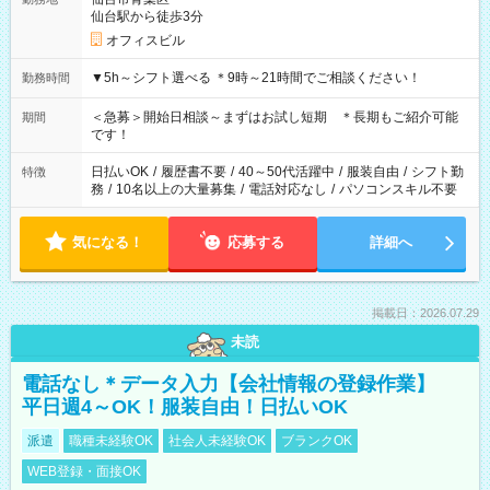
仙台駅から徒歩3分
オフィスビル
▼5h～シフト選べる ＊9時～21時間でご相談ください！
勤務時間
＜急募＞開始日相談～まずはお試し短期 ＊長期もご紹介可能
期間
です！
日払いOK
/
履歴書不要
/
40～50代活躍中
/
服装自由
/
シフト勤
特徴
務
/
10名以上の大量募集
/
電話対応なし
/
パソコンスキル不要
気になる！
応募する
詳細へ
掲載日：2026.07.29
未読
電話なし＊データ入力【会社情報の登録作業】
平日週4～OK！服装自由！日払いOK
派遣
職種未経験OK
社会人未経験OK
ブランクOK
WEB登録・面接OK