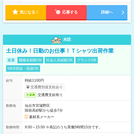
り ※配達が完了次第、帰社OKです
気になる！
応募する
詳細へ
未読
土日休み！日勤のお仕事！Ｔシャツ出荷作業
派遣
職種未経験OK
社会人未経験OK
ブランクOK
WEB登録・面接OK
時給1100円
給与
交通費別途支給あり
交通費支給有り
交通費
仙台市宮城野区
勤務地
陸前高砂駅から徒歩7分
素材系メーカー
9:00～15:00 ※表記のうち実働5時間15分です。
勤務時間