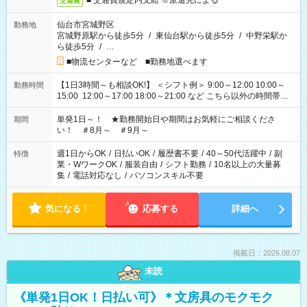
■ 交通費規定内支給 ※派遣先による
交通費
仙台市宮城野区
勤務地
宮城野原駅から徒歩5分
/
東仙台駅から徒歩5分
/
中野栄駅か
ら徒歩5分
/
…
■物流センターなど ■勤務地選べます
【1日3時間～も相談OK!】 ＜シフト例＞ 9:00～12:00 10:00～
勤務時間
15:00 12:00～17:00 18:00～21:00 など こちら以外の時間帯も
お気軽にご相談ください！
単発1日～！ ★勤務開始日や期間はお気軽にご相談くださ
期間
い！ ＃8月～ ＃9月～
週1日からOK
/
日払いOK
/
履歴書不要
/
40～50代活躍中
/
副
特徴
業・WワークOK
/
服装自由
/
シフト勤務
/
10名以上の大量募
集
/
電話対応なし
/
パソコンスキル不要
気になる！
応募する
詳細へ
掲載日：2026.08.07
未読
《単発1日OK！日払い可》＊文房具のモクモク