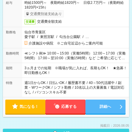
時給1500円～ 夜勤時給1820円～ 日収2.7万円～（夜勤時給
給与
1820円×15h）
交通費別途支給あり
交通費全額支給
交通費
仙台市青葉区
勤務地
愛子駅
/
東照宮駅
/
勾当台公園駅
/
…
介護施設や病院 ※ご自宅近辺からご案内可能
≪シフト例≫ 10:00～15:00（実働5時間） 12:00～17:00（実働
勤務時間
5時間） 17:00～翌10:00（実働15時間）など ご希望に応じて、
働く時間は調整できます！ お気軽に担当へ相談ください！
3ヵ月までの短期 ※職場が気に入れば、長期もOK！ ★急募！
期間
即日勤務もOK！
週1日からOK
/
日払いOK
/
履歴書不要
/
40～50代活躍中
/
副
特徴
業・WワークOK
/
シフト勤務
/
10名以上の大量募集
/
電話対応
なし
/
パソコンスキル不要
気になる！
応募する
詳細へ
掲載日：2026.08.05