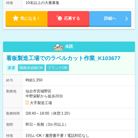
10名以上の大量募集
特徴
気になる！
応募する
詳細へ
未読
看板製造工場でのラベルカット作業_K103677
派遣
職種未経験OK
ブランクOK
時給1,350
給与
仙台市宮城野区
勤務地
中野栄駅から徒歩20分
大手製造工場
➀8:40～18:00（休憩:1:20）
勤務時間
即日～長期（3か月以上）
期間
日払いOK
/
履歴書不要
/
電話対応なし
特徴