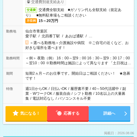
交通費別途支給あり
交通費全額支給 ■ガソリン代も全額支給（規定あ
交通費
り） ■無料駐車場もご相談ください
15～20万円
月収例
仙台市青葉区
勤務地
愛子駅
/
北四番丁駅
/
あおば通駅
/
…
＜選べる勤務地＞介護施設や病院 ※ご自宅の近くなど、お
好きな場所を選べます！
＜例＞ 夜勤（例） 16：00～翌9：00 16：30～翌9：30 17：00
勤務時間
～翌10：00 ※勤務時間は施設によって異なります 「土日祝は休
みたい」 「しっかり稼ぎたい」 「もう少し遅い時間から始めた
い」など ご希望にあったお仕事をご案内いたします。 ※未経験
短期2ヵ月～のお仕事です。開始日はご相談ください！ ★急募
期間
の方の場合は1～2ヶ月間は日中での仕事を経験いただき、 お
です！
仕事に慣れてからの夜勤になります。 ★家庭の都合でお休みが
必要な場合も遠慮なくご相談ください。
週1日からOK
/
日払いOK
/
履歴書不要
/
40～50代活躍中
/
副
特徴
業・WワークOK
/
服装自由
/
シフト勤務
/
10名以上の大量募
集
/
電話対応なし
/
パソコンスキル不要
気になる！
応募する
詳細へ
掲載日：2026.08.06