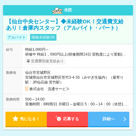
未読
【仙台中央センター】◆未経験OK！交通費支給
あり！倉庫内スタッフ（アルバイト・パート）
アルバイト
職種未経験OK
時給1,090円～
給与
研修中 時給1，090円以上(研修期間14日 習熟度により変動)
【試用期間】試用期間なし
交通費別途支給あり
仙台市宮城野区
勤務地
宮城県仙台市宮城野区苦竹3-4-35（みやぎ生協内）（最寄り
駅：JR仙石線 苦竹駅）
株式会社 流通サービス
500～14:00
勤務時間
実働時間：8時間/日 月曜日～金曜日 5：00～14：00（休憩1時
間）
気になる！
応募する
詳細へ