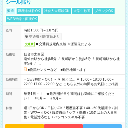
シール貼り
派遣
職種未経験OK
社会人未経験OK
大学生歓迎
ブランクOK
WEB登録・面接OK
時給1,500円～1,875円
給与
交通費別途支給あり
■ 交通費規定内支給 ※派遣先による
交通費
仙台市太白区
勤務地
南仙台駅から徒歩5分
/
長町駅から徒歩5分
/
長町南駅から徒
歩5分
/
…
■物流センターなど ■勤務地選べます
＜1日3時間～OK！＞ ▼ 例えば… ▼ 15:00～18:00 15:00～
勤務時間
22:00 17:00～22:00 など こちら以外の時間もお気軽にご相談く
ださい！
単発1日～！ ★勤務開始日や期間はお気軽にご相談くださ
期間
い！ ＃8月～ ＃9月～
週1日からOK
/
日払いOK
/
履歴書不要
/
40～50代活躍中
/
副
特徴
業・WワークOK
/
服装自由
/
シフト勤務
/
10名以上の大量募
集
/
電話対応なし
/
パソコンスキル不要