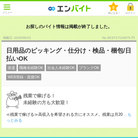
0
メニュー
気になる！
ログイン
お探しのバイト情報は掲載が終了しました。
掲載日 :2026
/
06
/
23
No.SKST17133075-T5
日用品のピッキング・仕分け・検品・梱包/日
払いOK
派遣
職種未経験OK
社会人未経験OK
ブランクOK
WEB登録・面接OK
残業で稼げる！
未経験の方も大歓迎！
≪残業で稼げる≫高収入を希望される方にオススメ。残業は月20
...も
っとみる