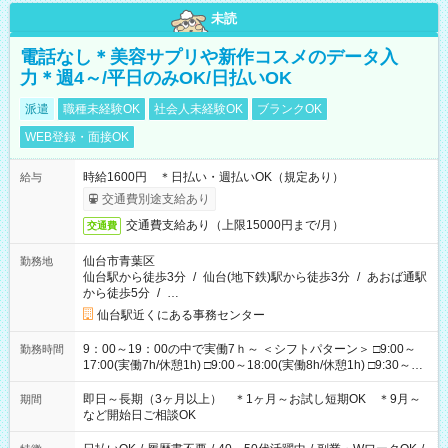
未読
電話なし＊美容サプリや新作コスメのデータ入
力＊週4～/平日のみOK/日払いOK
派遣
職種未経験OK
社会人未経験OK
ブランクOK
WEB登録・面接OK
時給1600円 ＊日払い・週払いOK（規定あり）
給与
交通費別途支給あり
交通費支給あり（上限15000円まで/月）
交通費
仙台市青葉区
勤務地
仙台駅から徒歩3分
/
仙台(地下鉄)駅から徒歩3分
/
あおば通駅
から徒歩5分
/
…
仙台駅近くにある事務センター
9：00～19：00の中で実働7ｈ～ ＜シフトパターン＞ □9:00～
勤務時間
17:00(実働7h/休憩1h) □9:00～18:00(実働8h/休憩1h) □9:30～
18:30(実働8h/休憩1h) □10:00～18:00(実働7h/休憩1h) □10:00～
19:00(実働8h/休憩1h) ＊時間固定ＯＫ ＊シフト制勤務できる
即日～長期（3ヶ月以上） ＊1ヶ月～お試し短期OK ＊9月～
期間
方、歓迎！
など開始日ご相談OK