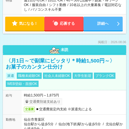
週1日からOK
/
日払いOK
/
40～50代活躍中
/
副業・Wワーク
特徴
OK
/
服装自由
/
シフト勤務
/
10名以上の大量募集
/
電話対応な
し
/
パソコンスキル不要
気になる！
応募する
詳細へ
掲載日：2026.08.06
未読
〈月1日～で副業にピッタリ＊時給1,500円～〉
お菓子のカンタン仕分け
派遣
職種未経験OK
社会人未経験OK
大学生歓迎
ブランクOK
WEB登録・面接OK
時給1,500円～1,875円
給与
交通費別途支給あり
■ 交通費規定内支給 ※派遣先による
交通費
仙台市青葉区
勤務地
仙台駅から徒歩5分
/
仙台(地下鉄)駅から徒歩5分
/
北仙台駅か
ら徒歩5分
/
…