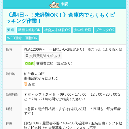
未読
《週4日～！未経験OK！》倉庫内でもくもくピ
ッキング作業！
派遣
職種未経験OK
社会人未経験OK
大学生歓迎
ブランクOK
WEB登録・面接OK
時給1200円～ ※日払いOK(規定あり) ※スキルにより応相談
給与
交通費別途支給あり
交通費支給（規定あり）
交通費
仙台市太白区
勤務地
南仙台駅から徒歩15分
倉庫
▼7h～シフト選べる ・09：00～17：00 ・12：00～20：00な
勤務時間
ど ＊7時～21時の間でご相談ください！
＜急募＞開始日相談～まずはお試し短期 ＊長期もご紹介可能
期間
です！
日払いOK
/
履歴書不要
/
40～50代活躍中
/
服装自由
/
シフト勤
特徴
務
/
10名以上の大量募集
/
パソコンスキル不要