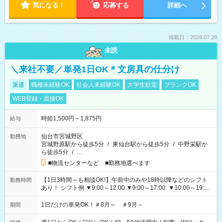
気になる！
応募する
詳細へ
掲載日：2026.07.29
未読
＼来社不要／単発1日OK＊文房具の仕分け
派遣
職種未経験OK
社会人未経験OK
大学生歓迎
ブランクOK
WEB登録・面接OK
時給1,500円～1,875円
給与
仙台市宮城野区
勤務地
宮城野原駅から徒歩5分
/
東仙台駅から徒歩5分
/
中野栄駅か
ら徒歩5分
/
…
■物流センターなど ■勤務地選べます
【1日3時間～も相談OK!】午前中のみや18時以降などのシフト
勤務時間
あり！ シフト例 ▼9:00～12:00 ▼9:00～17:00 ▼10:00～19:00
▼18:00～21:00
1日だけの単発OK！＃8月～ ＃9月～
期間