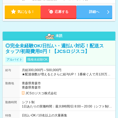
気になる！
応募する
詳細へ
未読
◎完全未経験OK/日払い・週払い対応！配送ス
タッフ/初期費用0円！【JCSロジスコ】
アルバイト
職種未経験OK
月給300,000円～500,000円
給与
★配達個数が増えるとさらに給与UP！ 1番稼ぐ人で月120万ほ
ど！ ・主要都市エリア 月収55万円／週5日稼働 月収65万~112
万円／週6日稼働 ・地方郊外エリア 月収40万円／週5日稼働 月
青森県青森市
勤務地
収40万円~50万円／週6日稼働 ＜モデルイメージ＞ ■月収50万
青森県青森市
円 (27歳男性/江東区在住)※元建築関係 1日150個配達×25日勤務
JCSロジスコ株式会社
(日休み) ■月収80万円(43歳男性/墨田区在住)※元営業 1日200個
配達×25日勤務(月休み) 【試用期間】試用期間なし
シフト制
勤務時間
1日あたりの実働時間：最大8時間/日 8:00～20:00（シフト制/実
働8時間） ※週5日勤務（場所次第では週4も有り） ※配達状況
によって時間外での勤務可能性有り ※案件により多少の前後あ
日払いOK / 10名以上の大量募集
特徴