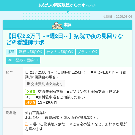
あなたの閲覧履歴からのオススメ
掲載日：2026.08.04
未読
【日収2.2万円～×週2日～】病院で夜の見回りな
ど＠看護師サポ
派遣
職種未経験OK
社会人未経験OK
ブランクOK
WEB登録・面接OK
日収2万2500円～（日勤時給1250円） ■月収例18万円～（夜
給与
勤月8回勤務の場合）
交通費別途支給あり
交通費全額支給 ■ガソリン代も全額支給（規定あ
交通費
り） ■無料駐車場もご相談ください
15～20万円
月収例
仙台市青葉区
勤務地
北仙台駅
/
東照宮駅
/
旭ケ丘(宮城県)駅
/
…
＜選べる勤務地＞病院 ※ご自宅の近くなど、お好きな場所
を選べます！