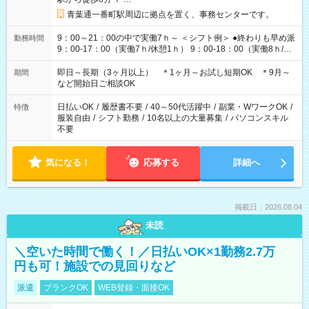
青葉通一番町駅周辺に拠点を置く、事務センターです。
9：00～21：00の中で実働7ｈ～ ＜シフト例＞ ●終わりも早め派
勤務時間
9：00-17：00（実働7ｈ/休憩1ｈ） 9：00-18：00（実働8ｈ/休
憩1ｈ） 10：00-19：00（実働8ｈ/休憩1ｈ） ●朝ゆっくり派
11：00-20：00（実働8ｈ/休憩1ｈ） 12：00-20：00（実働7ｈ/
即日～長期（3ヶ月以上） ＊1ヶ月～お試し短期OK ＊9月～
期間
休憩1ｈ） 12：00-21：00（実働8ｈ/休憩1ｈ） 13：00-22：
など開始日ご相談OK
00（実働8ｈ/休憩1ｈ） ＊時間帯固定OK
日払いOK
/
履歴書不要
/
40～50代活躍中
/
副業・WワークOK
/
特徴
服装自由
/
シフト勤務
/
10名以上の大量募集
/
パソコンスキル
不要
気になる！
応募する
詳細へ
掲載日：2026.08.04
未読
＼空いた時間で働く！／日払いOK×1勤務2.7万
円も可！施設での見回りなど
派遣
ブランクOK
WEB登録・面接OK