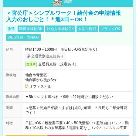
未読
＜官公庁＞シンプルワーク！給付金の申請情報
入力のおしごと！＊週3日～OK！
派遣
職種未経験OK
社会人未経験OK
大学生歓迎
ブランクOK
WEB登録・面接OK
時給1400～1600円 ※日払いOK(規定あり)
給与
交通費別途支給あり
交通費支給（規定あり）
交通費
仙台市青葉区
勤務地
仙台駅から徒歩3分
オフィスビル
▼5h～シフト選べる ＊9時～21時間でご相談ください！
勤務時間
＜急募＞開始日相談～まずはお試し短期 ＊長期もご紹介可能
期間
です！
日払いOK
/
履歴書不要
/
40～50代活躍中
/
服装自由
/
シフト勤
特徴
務
/
10名以上の大量募集
/
電話対応なし
/
パソコンスキル不要