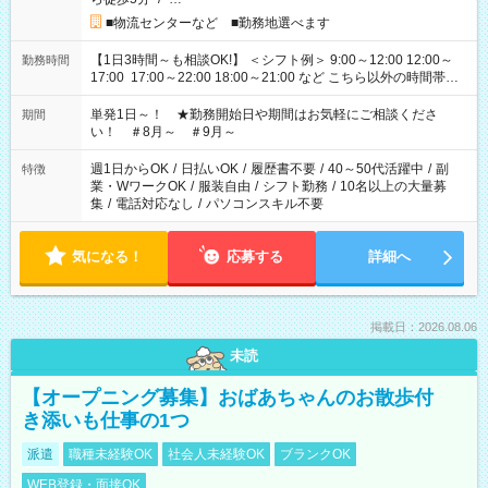
■物流センターなど ■勤務地選べます
【1日3時間～も相談OK!】 ＜シフト例＞ 9:00～12:00 12:00～
勤務時間
17:00 17:00～22:00 18:00～21:00 など こちら以外の時間帯も
お気軽にご相談ください！
単発1日～！ ★勤務開始日や期間はお気軽にご相談くださ
期間
い！ ＃8月～ ＃9月～
週1日からOK
/
日払いOK
/
履歴書不要
/
40～50代活躍中
/
副
特徴
業・WワークOK
/
服装自由
/
シフト勤務
/
10名以上の大量募
集
/
電話対応なし
/
パソコンスキル不要
気になる！
応募する
詳細へ
掲載日：2026.08.06
未読
【オープニング募集】おばあちゃんのお散歩付
き添いも仕事の1つ
派遣
職種未経験OK
社会人未経験OK
ブランクOK
WEB登録・面接OK