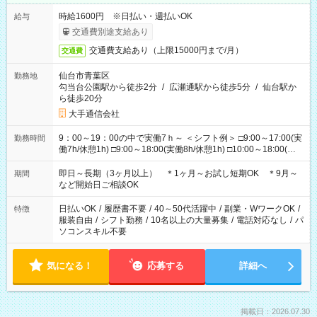
時給1600円 ※日払い・週払いOK
給与
交通費別途支給あり
交通費支給あり（上限15000円まで/月）
交通費
仙台市青葉区
勤務地
勾当台公園駅から徒歩2分
/
広瀬通駅から徒歩5分
/
仙台駅か
ら徒歩20分
大手通信会社
9：00～19：00の中で実働7ｈ～ ＜シフト例＞ □9:00～17:00(実
勤務時間
働7h/休憩1h) □9:00～18:00(実働8h/休憩1h) □10:00～18:00(実
働7h/休憩1h) □10:00～19:00(実働8h/休憩1h) ＊時間固定ＯＫ
即日～長期（3ヶ月以上） ＊1ヶ月～お試し短期OK ＊9月～
期間
など開始日ご相談OK
日払いOK
/
履歴書不要
/
40～50代活躍中
/
副業・WワークOK
/
特徴
服装自由
/
シフト勤務
/
10名以上の大量募集
/
電話対応なし
/
パ
ソコンスキル不要
気になる！
応募する
詳細へ
掲載日：2026.07.30