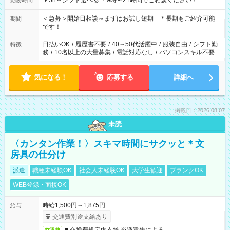
▼5h～シフト選べる ＊9時～21時間でご相談ください！
勤務時間
＜急募＞開始日相談～まずはお試し短期 ＊長期もご紹介可能
期間
です！
日払いOK
/
履歴書不要
/
40～50代活躍中
/
服装自由
/
シフト勤
特徴
務
/
10名以上の大量募集
/
電話対応なし
/
パソコンスキル不要
気になる！
応募する
詳細へ
掲載日：2026.08.07
未読
〈カンタン作業！〉スキマ時間にサクッと＊文
房具の仕分け
派遣
職種未経験OK
社会人未経験OK
大学生歓迎
ブランクOK
WEB登録・面接OK
時給1,500円～1,875円
給与
交通費別途支給あり