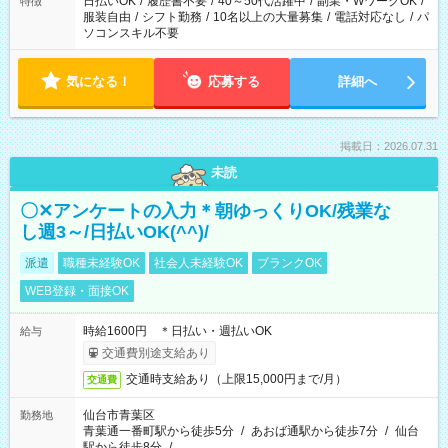
日払いOK
/
履歴書不要
/
40～50代活躍中
/
副業・WワークOK
/
特徴
服装自由
/
シフト勤務
/
10名以上の大量募集
/
電話対応なし
/
パ
ソコンスキル不要
気になる！
応募する
詳細へ
掲載日：2026.07.31
未読
〇✕アンケートの入力＊朝ゆっくりOK/残業な
し週3～/日払いOK(^^)/
派遣
職種未経験OK
社会人未経験OK
ブランクOK
WEB登録・面接OK
時給1600円 ＊日払い・週払いOK
給与
交通費別途支給あり
交通時支給あり（上限15,000円まで/月）
交通費
仙台市青葉区
勤務地
青葉通一番町駅から徒歩5分
/
あおば通駅から徒歩7分
/
仙台
駅から徒歩8分
/
…