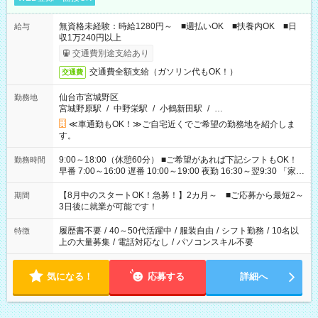
無資格未経験：時給1280円～ ■週払いOK ■扶養内OK ■日
給与
収1万240円以上
交通費別途支給あり
交通費全額支給（ガソリン代もOK！）
交通費
仙台市宮城野区
勤務地
宮城野原駅
/
中野栄駅
/
小鶴新田駅
/
…
≪車通勤もOK！≫ご自宅近くでご希望の勤務地を紹介しま
す。
9:00～18:00（休憩60分） ■ご希望があれば下記シフトもOK！
勤務時間
早番 7:00～16:00 遅番 10:00～19:00 夜勤 16:30～翌9:30 「家族
と休みを合わせたい」 「余裕を持って夕飯の準備がしたい」
「できれば残業はしたくない」 など、ご希望を教えてください
【8月中のスタートOK！急募！】2カ月～ ■ご応募から最短2～
期間
ね。 ※Wワーク希望の方へ 今ご覧のお仕事で希望する勤務時間
3日後に就業が可能です！
と、もう1つのお仕事の勤務時間。 合計で週40時間を超える場
合は応募できません。
履歴書不要
/
40～50代活躍中
/
服装自由
/
シフト勤務
/
10名以
特徴
上の大量募集
/
電話対応なし
/
パソコンスキル不要
気になる！
応募する
詳細へ