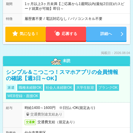
1ヶ月以上3ヶ月未満【ご応募から1週間以内(最短2日目)のスピ
期間
ード就業が可能】即日～
履歴書不要
/
電話対応なし
/
パソコンスキル不要
特徴
気になる！
応募する
詳細へ
掲載日：2026.08.04
未読
シンプル＆こつこつ！スマホアプリの会員情報
の確認【週3日～OK】
派遣
職種未経験OK
社会人未経験OK
大学生歓迎
ブランクOK
WEB登録・面接OK
時給1400～1600円 ※日払いOK(規定あり)
給与
交通費別途支給あり
交通費支給（規定あり）
交通費
仙台市青葉区
勤務地