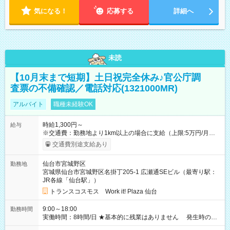
気になる！
応募する
詳細へ
未読
【10月末まで短期】土日祝完全休み♪官公庁調
査票の不備確認／電話対応(1321000MR)
アルバイト
職種未経験OK
時給1,300円～
給与
※交通費：勤務地より1km以上の場合に支給（上限:5万円/月・
2,500円/日） ※残業代：残業発生時は1分単位で支給 ※研修中の
交通費別途支給あり
給与変動なし ＜ 収入例 ＞ ■週5日勤務の場合… 月収22万8,800
円以上可能 ※交通費別途支給 （時給1,300円×8時間×22日） ■週
仙台市宮城野区
勤務地
4日勤務の場合… 月収16万6,400円以上可能 ※交通費別途支給
宮城県仙台市宮城野区名掛丁205-1 広瀬通SEビル（最寄り駅：
（時給1,300円×8時間×16日） 【試用期間】試用期間なし
JR各線「仙台駅」）
トランスコスモス Work it! Plaza 仙台
9:00～18:00
勤務時間
実働時間：8時間/日 ★基本的に残業はありません 発生時の残
業代は1分単位で支給いたします