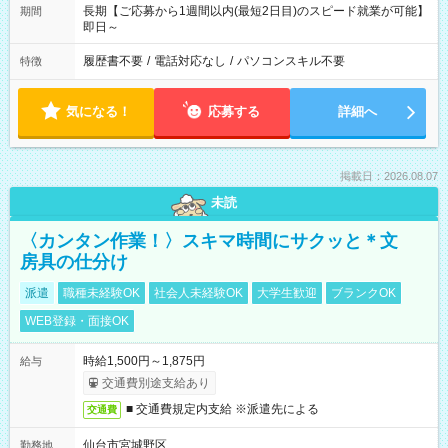
長期【ご応募から1週間以内(最短2日目)のスピード就業が可能】
期間
即日～
履歴書不要
/
電話対応なし
/
パソコンスキル不要
特徴
気になる！
応募する
詳細へ
掲載日：2026.08.07
未読
〈カンタン作業！〉スキマ時間にサクッと＊文
房具の仕分け
派遣
職種未経験OK
社会人未経験OK
大学生歓迎
ブランクOK
WEB登録・面接OK
時給1,500円～1,875円
給与
交通費別途支給あり
■ 交通費規定内支給 ※派遣先による
交通費
仙台市宮城野区
勤務地