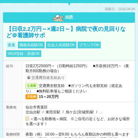
掲載日：2026.08.04
未読
【日収2.2万円～×週2日～】病院で夜の見回りな
ど＠看護師サポ
派遣
職種未経験OK
社会人未経験OK
ブランクOK
WEB登録・面接OK
日収2万2500円～（日勤時給1250円） ■月収例18万円～（夜
給与
勤月8回勤務の場合）
交通費別途支給あり
交通費全額支給 ■ガソリン代も全額支給（規定あ
交通費
り） ■無料駐車場もご相談ください
15～20万円
月収例
仙台市青葉区
勤務地
北仙台駅
/
東照宮駅
/
旭ケ丘(宮城県)駅
/
…
＜選べる勤務地＞病院 ※ご自宅の近くなど、お好きな場所
を選べます！
夜勤（例） 16:00～翌9:00 もちろん夜勤以外の時間も選べます
勤務時間