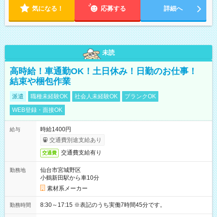
気になる！
応募する
詳細へ
未読
高時給！車通勤OK！土日休み！日勤のお仕事！
結束や梱包作業
派遣
職種未経験OK
社会人未経験OK
ブランクOK
WEB登録・面接OK
時給1400円
給与
交通費別途支給あり
交通費支給有り
交通費
仙台市宮城野区
勤務地
小鶴新田駅から車10分
素材系メーカー
8:30～17:15 ※表記のうち実働7時間45分です。
勤務時間