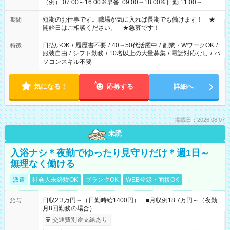
（例） 07:00～16:00※早番 09:00～18:00※日勤 11:00～
20:00※遅番 ※時間は、固定・選べる施設もあるので、ご希望が
あれば調整できます！ ※シフト制。勤務地により実働時間が異
短期のお仕事です。職場が気に入れば長期でも働けます！ ★
期間
なります。★家庭の都合でお休みが必要な場合も遠慮なくご相
開始日はご相談ください。 ★急募です！
談ください。
日払いOK
/
履歴書不要
/
40～50代活躍中
/
副業・WワークOK
/
特徴
服装自由
/
シフト勤務
/
10名以上の大量募集
/
電話対応なし
/
パ
ソコンスキル不要
気になる！
応募する
詳細へ
掲載日：2026.08.07
未読
入浴ナシ＊夜勤でゆったり見守りだけ＊週1日～
無理なく働ける
派遣
社会人未経験OK
ブランクOK
WEB登録・面接OK
日収2.3万円～（日勤時給1400円） ■月収例18.7万円～（夜勤
給与
月8回勤務の場合）
交通費別途支給あり