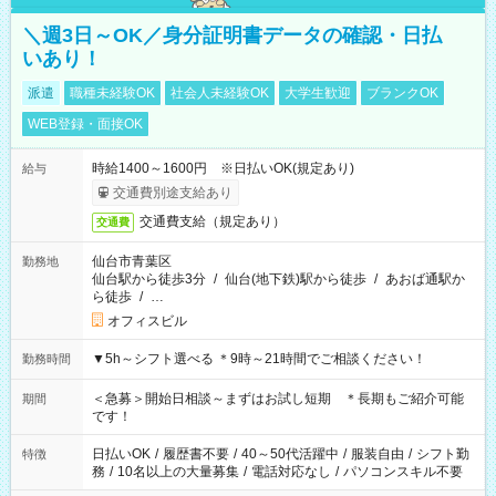
＼週3日～OK／身分証明書データの確認・日払
いあり！
派遣
職種未経験OK
社会人未経験OK
大学生歓迎
ブランクOK
WEB登録・面接OK
時給1400～1600円 ※日払いOK(規定あり)
給与
交通費別途支給あり
交通費支給（規定あり）
交通費
仙台市青葉区
勤務地
仙台駅から徒歩3分
/
仙台(地下鉄)駅から徒歩
/
あおば通駅か
ら徒歩
/
…
オフィスビル
▼5h～シフト選べる ＊9時～21時間でご相談ください！
勤務時間
＜急募＞開始日相談～まずはお試し短期 ＊長期もご紹介可能
期間
です！
日払いOK
/
履歴書不要
/
40～50代活躍中
/
服装自由
/
シフト勤
特徴
務
/
10名以上の大量募集
/
電話対応なし
/
パソコンスキル不要