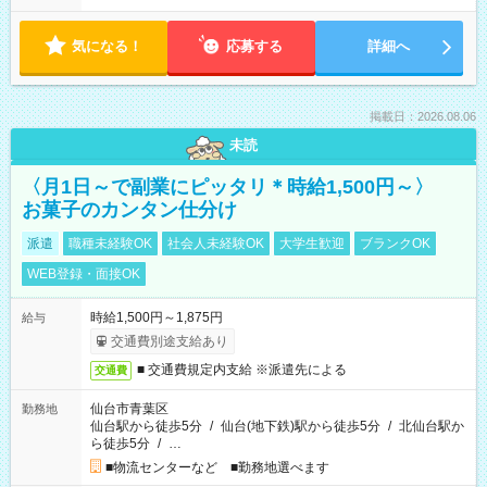
気になる！
応募する
詳細へ
掲載日：2026.08.06
未読
〈月1日～で副業にピッタリ＊時給1,500円～〉
お菓子のカンタン仕分け
派遣
職種未経験OK
社会人未経験OK
大学生歓迎
ブランクOK
WEB登録・面接OK
時給1,500円～1,875円
給与
交通費別途支給あり
■ 交通費規定内支給 ※派遣先による
交通費
仙台市青葉区
勤務地
仙台駅から徒歩5分
/
仙台(地下鉄)駅から徒歩5分
/
北仙台駅か
ら徒歩5分
/
…
■物流センターなど ■勤務地選べます