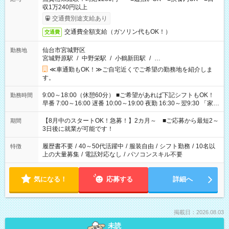
収1万240円以上
交通費別途支給あり
交通費全額支給（ガソリン代もOK！）
交通費
仙台市宮城野区
勤務地
宮城野原駅
/
中野栄駅
/
小鶴新田駅
/
…
≪車通勤もOK！≫ご自宅近くでご希望の勤務地を紹介しま
す。
9:00～18:00（休憩60分） ■ご希望があれば下記シフトもOK！
勤務時間
早番 7:00～16:00 遅番 10:00～19:00 夜勤 16:30～翌9:30 「家族
と休みを合わせたい」 「余裕を持って夕飯の準備がしたい」
「できれば残業はしたくない」 など、ご希望を教えてください
【8月中のスタートOK！急募！】2カ月～ ■ご応募から最短2～
期間
ね。 ※Wワーク希望の方へ 今ご覧のお仕事で希望する勤務時間
3日後に就業が可能です！
と、もう1つのお仕事の勤務時間。 合計で週40時間を超える場
合は応募できません。
履歴書不要
/
40～50代活躍中
/
服装自由
/
シフト勤務
/
10名以
特徴
上の大量募集
/
電話対応なし
/
パソコンスキル不要
気になる！
応募する
詳細へ
掲載日：2026.08.03
未読