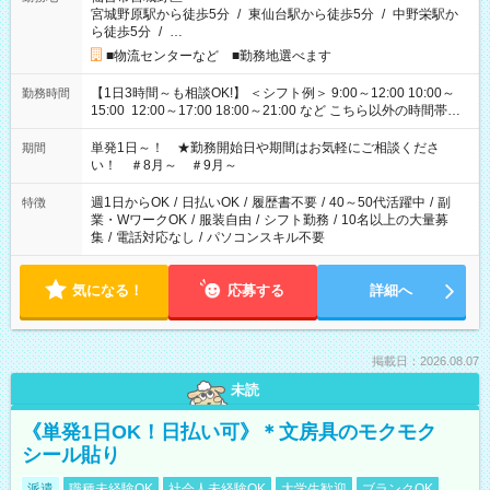
宮城野原駅から徒歩5分
/
東仙台駅から徒歩5分
/
中野栄駅か
ら徒歩5分
/
…
■物流センターなど ■勤務地選べます
【1日3時間～も相談OK!】 ＜シフト例＞ 9:00～12:00 10:00～
勤務時間
15:00 12:00～17:00 18:00～21:00 など こちら以外の時間帯も
お気軽にご相談ください！
単発1日～！ ★勤務開始日や期間はお気軽にご相談くださ
期間
い！ ＃8月～ ＃9月～
週1日からOK
/
日払いOK
/
履歴書不要
/
40～50代活躍中
/
副
特徴
業・WワークOK
/
服装自由
/
シフト勤務
/
10名以上の大量募
集
/
電話対応なし
/
パソコンスキル不要
気になる！
応募する
詳細へ
掲載日：2026.08.07
未読
《単発1日OK！日払い可》＊文房具のモクモク
シール貼り
派遣
職種未経験OK
社会人未経験OK
大学生歓迎
ブランクOK