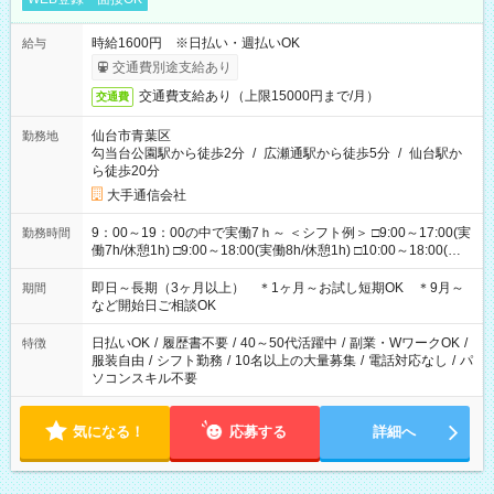
時給1600円 ※日払い・週払いOK
給与
交通費別途支給あり
交通費支給あり（上限15000円まで/月）
交通費
仙台市青葉区
勤務地
勾当台公園駅から徒歩2分
/
広瀬通駅から徒歩5分
/
仙台駅か
ら徒歩20分
大手通信会社
9：00～19：00の中で実働7ｈ～ ＜シフト例＞ □9:00～17:00(実
勤務時間
働7h/休憩1h) □9:00～18:00(実働8h/休憩1h) □10:00～18:00(実
働7h/休憩1h) □10:00～19:00(実働8h/休憩1h) ＊時間固定ＯＫ
即日～長期（3ヶ月以上） ＊1ヶ月～お試し短期OK ＊9月～
期間
など開始日ご相談OK
日払いOK
/
履歴書不要
/
40～50代活躍中
/
副業・WワークOK
/
特徴
服装自由
/
シフト勤務
/
10名以上の大量募集
/
電話対応なし
/
パ
ソコンスキル不要
気になる！
応募する
詳細へ