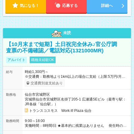
気になる！
応募する
詳細へ
未読
【10月末まで短期】土日祝完全休み♪官公庁調
査票の不備確認／電話対応(1321000MR)
アルバイト
職種未経験OK
時給1,300円～
給与
※交通費：勤務地より1km以上の場合に支給（上限:5万円/月・
2,500円/日） ※残業代：残業発生時は1分単位で支給 ※研修中の
交通費別途支給あり
給与変動なし ＜ 収入例 ＞ ■週5日勤務の場合… 月収22万8,800
円以上可能 ※交通費別途支給 （時給1,300円×8時間×22日） ■週
仙台市宮城野区
勤務地
4日勤務の場合… 月収16万6,400円以上可能 ※交通費別途支給
宮城県仙台市宮城野区名掛丁205-1 広瀬通SEビル（最寄り駅：
（時給1,300円×8時間×16日） 【試用期間】試用期間なし
JR各線「仙台駅」）
トランスコスモス Work it! Plaza 仙台
9:00～18:00
勤務時間
実働時間：8時間/日 ★基本的に残業はありません 発生時の残
業代は1分単位で支給いたします