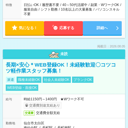
日払いOK
/
履歴書不要
/
40～50代活躍中
/
副業・WワークOK
/
特徴
服装自由
/
シフト勤務
/
10名以上の大量募集
/
パソコンスキル
不要
気になる！
応募する
詳細へ
掲載日：2026.08.05
未読
長期×安心＊WEB登録OK！未経験歓迎〇コツコ
ツ軽作業スタッフ募集！
派遣
職種未経験OK
社会人未経験OK
ブランクOK
WEB登録・面接OK
時給1150円～1400円 ★Wワーク不可
給与
交通費別途支給あり
交通費全額支給
交通費
仙台市太白区
勤務地
南仙台駅
/
長町駅
/
長町南駅
/
…