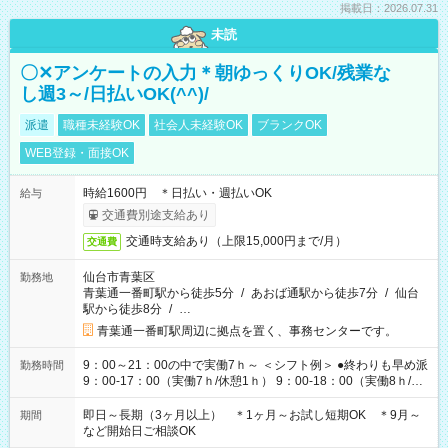
掲載日：2026.07.31
未読
〇✕アンケートの入力＊朝ゆっくりOK/残業な
し週3～/日払いOK(^^)/
派遣
職種未経験OK
社会人未経験OK
ブランクOK
WEB登録・面接OK
時給1600円 ＊日払い・週払いOK
給与
交通費別途支給あり
交通時支給あり（上限15,000円まで/月）
交通費
仙台市青葉区
勤務地
青葉通一番町駅から徒歩5分
/
あおば通駅から徒歩7分
/
仙台
駅から徒歩8分
/
…
青葉通一番町駅周辺に拠点を置く、事務センターです。
9：00～21：00の中で実働7ｈ～ ＜シフト例＞ ●終わりも早め派
勤務時間
9：00-17：00（実働7ｈ/休憩1ｈ） 9：00-18：00（実働8ｈ/休
憩1ｈ） 10：00-19：00（実働8ｈ/休憩1ｈ） ●朝ゆっくり派
11：00-20：00（実働8ｈ/休憩1ｈ） 12：00-20：00（実働7ｈ/
即日～長期（3ヶ月以上） ＊1ヶ月～お試し短期OK ＊9月～
期間
休憩1ｈ） 12：00-21：00（実働8ｈ/休憩1ｈ） 13：00-22：
など開始日ご相談OK
00（実働8ｈ/休憩1ｈ） ＊時間帯固定OK