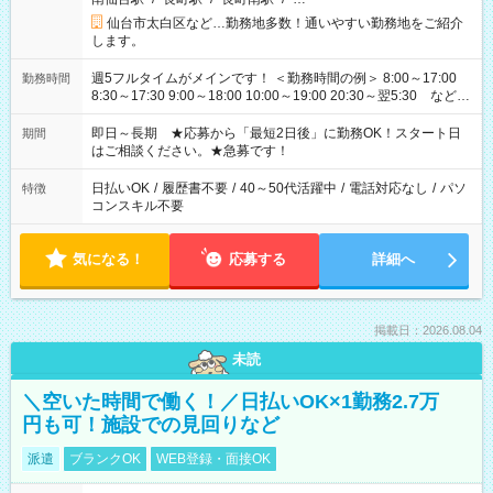
仙台市太白区など…勤務地多数！通いやすい勤務地をご紹介
します。
週5フルタイムがメインです！ ＜勤務時間の例＞ 8:00～17:00
勤務時間
8:30～17:30 9:00～18:00 10:00～19:00 20:30～翌5:30 など ★
その他にも勤務時間多数！ 日勤のみ、残業なし、交替制など
ご希望を教えてください！
即日～長期 ★応募から「最短2日後」に勤務OK！スタート日
期間
はご相談ください。★急募です！
日払いOK
/
履歴書不要
/
40～50代活躍中
/
電話対応なし
/
パソ
特徴
コンスキル不要
気になる！
応募する
詳細へ
掲載日：2026.08.04
未読
＼空いた時間で働く！／日払いOK×1勤務2.7万
円も可！施設での見回りなど
派遣
ブランクOK
WEB登録・面接OK