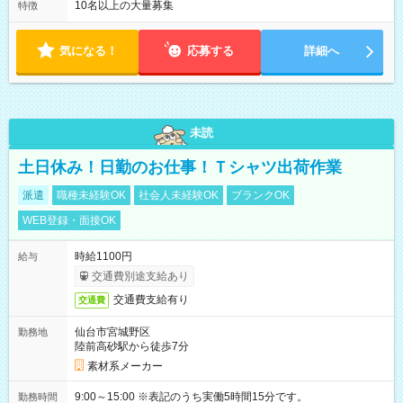
10名以上の大量募集
特徴
気になる！
応募する
詳細へ
未読
土日休み！日勤のお仕事！Ｔシャツ出荷作業
派遣
職種未経験OK
社会人未経験OK
ブランクOK
WEB登録・面接OK
時給1100円
給与
交通費別途支給あり
交通費支給有り
交通費
仙台市宮城野区
勤務地
陸前高砂駅から徒歩7分
素材系メーカー
9:00～15:00 ※表記のうち実働5時間15分です。
勤務時間