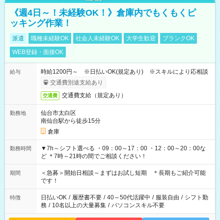
《週4日～！未経験OK！》倉庫内でもくもくピ
ッキング作業！
派遣
職種未経験OK
社会人未経験OK
大学生歓迎
ブランクOK
WEB登録・面接OK
時給1200円～ ※日払いOK(規定あり) ※スキルにより応相談
給与
交通費別途支給あり
交通費支給（規定あり）
交通費
仙台市太白区
勤務地
南仙台駅から徒歩15分
倉庫
▼7h～シフト選べる ・09：00～17：00 ・12：00～20：00な
勤務時間
ど ＊7時～21時の間でご相談ください！
＜急募＞開始日相談～まずはお試し短期 ＊長期もご紹介可能
期間
です！
日払いOK
/
履歴書不要
/
40～50代活躍中
/
服装自由
/
シフト勤
特徴
務
/
10名以上の大量募集
/
パソコンスキル不要