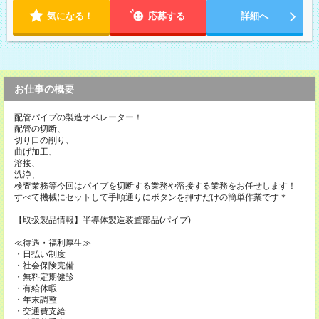
気になる！
応募する
詳細へ
お仕事の概要
配管パイプの製造オペレーター！
配管の切断、
切り口の削り、
曲げ加工、
溶接、
洗浄、
検査業務等今回はパイプを切断する業務や溶接する業務をお任せします！
すべて機械にセットして手順通りにボタンを押すだけの簡単作業です＊
【取扱製品情報】半導体製造装置部品(パイプ)
≪待遇・福利厚生≫
・日払い制度
・社会保険完備
・無料定期健診
・有給休暇
・年末調整
・交通費支給