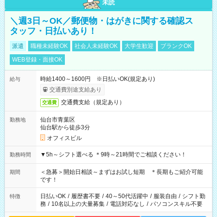
未読
＼週3日～OK／郵便物・はがきに関する確認ス
タッフ・日払いあり！
派遣
職種未経験OK
社会人未経験OK
大学生歓迎
ブランクOK
WEB登録・面接OK
時給1400～1600円 ※日払いOK(規定あり)
給与
交通費別途支給あり
交通費支給（規定あり）
交通費
仙台市青葉区
勤務地
仙台駅から徒歩3分
オフィスビル
▼5h～シフト選べる ＊9時～21時間でご相談ください！
勤務時間
＜急募＞開始日相談～まずはお試し短期 ＊長期もご紹介可能
期間
です！
日払いOK
/
履歴書不要
/
40～50代活躍中
/
服装自由
/
シフト勤
特徴
務
/
10名以上の大量募集
/
電話対応なし
/
パソコンスキル不要