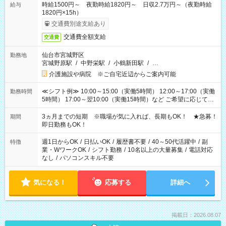
時給1500円～ 夜勤時給1820円～ 日収2.7万円～（夜勤時給
給与
1820円×15h）
交通費別途支給あり
交通費全額支給
交通費
仙台市宮城野区
勤務地
宮城野原駅
/
中野栄駅
/
小鶴新田駅
/
…
介護施設や病院 ※ご自宅近辺からご案内可能
≪シフト例≫ 10:00～15:00（実働5時間） 12:00～17:00（実働
勤務時間
5時間） 17:00～翌10:00（実働15時間）など ご希望に応じて、
働く時間は調整できます！ お気軽に担当へ相談ください！
3ヵ月までの短期 ※職場が気に入れば、長期もOK！ ★急募！
期間
即日勤務もOK！
週1日からOK
/
日払いOK
/
履歴書不要
/
40～50代活躍中
/
副
特徴
業・WワークOK
/
シフト勤務
/
10名以上の大量募集
/
電話対応
なし
/
パソコンスキル不要
気になる！
応募する
詳細へ
掲載日：2026.08.07