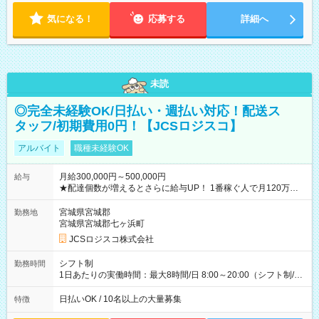
気になる！
応募する
詳細へ
未読
◎完全未経験OK/日払い・週払い対応！配送ス
タッフ/初期費用0円！【JCSロジスコ】
アルバイト
職種未経験OK
月給300,000円～500,000円
給与
★配達個数が増えるとさらに給与UP！ 1番稼ぐ人で月120万ほ
ど！ ・主要都市エリア 月収55万円／週5日稼働 月収65万~112
万円／週6日稼働 ・地方郊外エリア 月収40万円／週5日稼働 月
宮城県宮城郡
勤務地
収40万円~50万円／週6日稼働 ＜モデルイメージ＞ ■月収50万
宮城県宮城郡七ヶ浜町
円 (27歳男性/江東区在住)※元建築関係 1日150個配達×25日勤務
JCSロジスコ株式会社
(日休み) ■月収80万円(43歳男性/墨田区在住)※元営業 1日200個
配達×25日勤務(月休み) 【試用期間】試用期間なし
シフト制
勤務時間
1日あたりの実働時間：最大8時間/日 8:00～20:00（シフト制/実
働8時間） ※週5日勤務（場所次第では週4も有り） ※配達状況
によって時間外での勤務可能性有り ※案件により多少の前後あ
日払いOK / 10名以上の大量募集
特徴
り ※配達が完了次第、帰社OKです