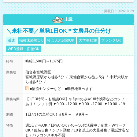
掲載日：2026.07.29
未読
＼来社不要／単発1日OK＊文房具の仕分け
派遣
職種未経験OK
社会人未経験OK
大学生歓迎
ブランクOK
WEB登録・面接OK
時給1,500円～1,875円
給与
仙台市宮城野区
勤務地
宮城野原駅から徒歩5分
/
東仙台駅から徒歩5分
/
中野栄駅か
ら徒歩5分
/
…
■物流センターなど ■勤務地選べます
【1日3時間～も相談OK!】午前中のみや18時以降などのシフト
勤務時間
あり！ シフト例 ▼9:00～12:00 ▼9:00～17:00 ▼10:00～19:00
▼18:00～21:00
1日だけの単発OK！＃8月～ ＃9月～
期間
週1日からOK
/
日払いOK
/
40～50代活躍中
/
副業・Wワーク
特徴
OK
/
服装自由
/
シフト勤務
/
10名以上の大量募集
/
電話対応な
し
/
パソコンスキル不要