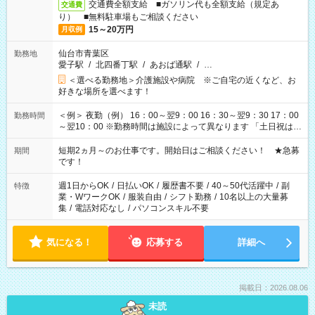
交通費全額支給 ■ガソリン代も全額支給（規定あ
交通費
り） ■無料駐車場もご相談ください
15～20万円
月収例
仙台市青葉区
勤務地
愛子駅
/
北四番丁駅
/
あおば通駅
/
…
＜選べる勤務地＞介護施設や病院 ※ご自宅の近くなど、お
好きな場所を選べます！
＜例＞ 夜勤（例） 16：00～翌9：00 16：30～翌9：30 17：00
勤務時間
～翌10：00 ※勤務時間は施設によって異なります 「土日祝は休
みたい」 「しっかり稼ぎたい」 「もう少し遅い時間から始めた
い」など ご希望にあったお仕事をご案内いたします。 ※未経験
短期2ヵ月～のお仕事です。開始日はご相談ください！ ★急募
期間
の方の場合は1～2ヶ月間は日中での仕事を経験いただき、 お
です！
仕事に慣れてからの夜勤になります。 ★家庭の都合でお休みが
必要な場合も遠慮なくご相談ください。
週1日からOK
/
日払いOK
/
履歴書不要
/
40～50代活躍中
/
副
特徴
業・WワークOK
/
服装自由
/
シフト勤務
/
10名以上の大量募
集
/
電話対応なし
/
パソコンスキル不要
気になる！
応募する
詳細へ
掲載日：2026.08.06
未読