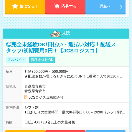
気になる！
応募する
詳細へ
未読
◎完全未経験OK/日払い・週払い対応！配送ス
タッフ/初期費用0円！【JCSロジスコ】
アルバイト
職種未経験OK
月給300,000円～500,000円
給与
★配達個数が増えるとさらに給与UP！ 1番稼ぐ人で月120万ほ
ど！ ・主要都市エリア 月収55万円／週5日稼働 月収65万~112
万円／週6日稼働 ・地方郊外エリア 月収40万円／週5日稼働 月
青森県青森市
勤務地
収40万円~50万円／週6日稼働 ＜モデルイメージ＞ ■月収50万
青森県青森市
円 (27歳男性/江東区在住)※元建築関係 1日150個配達×25日勤務
JCSロジスコ株式会社
(日休み) ■月収80万円(43歳男性/墨田区在住)※元営業 1日200個
配達×25日勤務(月休み) 【試用期間】試用期間なし
シフト制
勤務時間
1日あたりの実働時間：最大8時間/日 8:00～20:00（シフト制/実
働8時間） ※週5日勤務（場所次第では週4も有り） ※配達状況
によって時間外での勤務可能性有り ※案件により多少の前後あ
日払いOK / 10名以上の大量募集
特徴
り ※配達が完了次第、帰社OKです