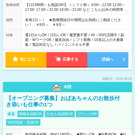
【1日3時間～も相談OK!】 ＜シフト例＞ 9:00～12:00 12:00～
勤務時間
17:00 17:00～22:00 18:00～21:00 など こちら以外の時間帯も
お気軽にご相談ください！
単発1日～！ ★勤務開始日や期間はお気軽にご相談くださ
期間
い！ ＃8月～ ＃9月～
週1日からOK
/
日払いOK
/
履歴書不要
/
40～50代活躍中
/
副
特徴
業・WワークOK
/
服装自由
/
シフト勤務
/
10名以上の大量募
集
/
電話対応なし
/
パソコンスキル不要
気になる！
応募する
詳細へ
掲載日：2026.08.06
未読
【オープニング募集】おばあちゃんのお散歩付
き添いも仕事の1つ
派遣
職種未経験OK
社会人未経験OK
ブランクOK
WEB登録・面接OK
無資格未経験：時給1280円～ ■週払いOK ■扶養内OK ■日
給与