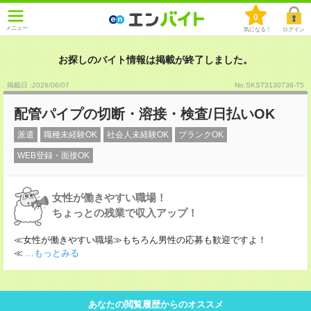
0
メニュー
気になる！
ログイン
お探しのバイト情報は掲載が終了しました。
掲載日 :2026
/
06
/
07
No.SKST3130736-T5
配管パイプの切断・溶接・検査/日払いOK
派遣
職種未経験OK
社会人未経験OK
ブランクOK
WEB登録・面接OK
女性が働きやすい職場！
ちょっとの残業で収入アップ！
≪女性が働きやすい職場≫もちろん男性の応募も歓迎ですよ！
≪
...もっとみる
あなたの閲覧履歴からのオススメ