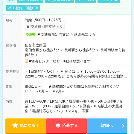
WEB登録・面接OK
時給1,500円～1,875円
給与
交通費別途支給あり
■ 交通費規定内支給 ※派遣先による
交通費
仙台市太白区
勤務地
南仙台駅から徒歩5分
/
長町駅から徒歩5分
/
長町南駅から徒
歩5分
/
…
■物流センターなど ■勤務地選べます
＜1日3時間～OK！＞ ▼ 例えば… ▼ 15:00～18:00 15:00～
勤務時間
22:00 17:00～22:00 など こちら以外の時間もお気軽にご相談く
ださい！
単発1日～！ ★勤務開始日や期間はお気軽にご相談くださ
期間
い！ ＃8月～ ＃9月～
週1日からOK
/
日払いOK
/
履歴書不要
/
40～50代活躍中
/
副
特徴
業・WワークOK
/
服装自由
/
シフト勤務
/
10名以上の大量募
集
/
電話対応なし
/
パソコンスキル不要
気になる！
応募する
詳細へ