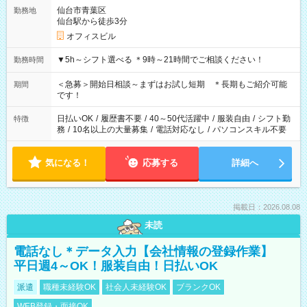
仙台市青葉区
勤務地
仙台駅から徒歩3分
オフィスビル
▼5h～シフト選べる ＊9時～21時間でご相談ください！
勤務時間
＜急募＞開始日相談～まずはお試し短期 ＊長期もご紹介可能
期間
です！
日払いOK
/
履歴書不要
/
40～50代活躍中
/
服装自由
/
シフト勤
特徴
務
/
10名以上の大量募集
/
電話対応なし
/
パソコンスキル不要
気になる！
応募する
詳細へ
掲載日：2026.08.08
未読
電話なし＊データ入力【会社情報の登録作業】
平日週4～OK！服装自由！日払いOK
派遣
職種未経験OK
社会人未経験OK
ブランクOK
WEB登録・面接OK