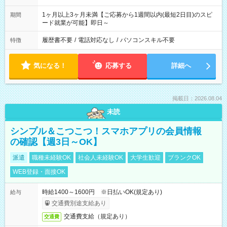
1ヶ月以上3ヶ月未満【ご応募から1週間以内(最短2日目)のスピ
期間
ード就業が可能】即日～
履歴書不要
/
電話対応なし
/
パソコンスキル不要
特徴
気になる！
応募する
詳細へ
掲載日：2026.08.04
未読
シンプル＆こつこつ！スマホアプリの会員情報
の確認【週3日～OK】
派遣
職種未経験OK
社会人未経験OK
大学生歓迎
ブランクOK
WEB登録・面接OK
時給1400～1600円 ※日払いOK(規定あり)
給与
交通費別途支給あり
交通費支給（規定あり）
交通費