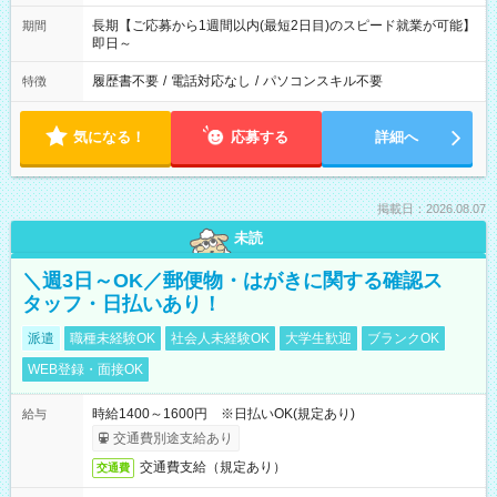
長期【ご応募から1週間以内(最短2日目)のスピード就業が可能】
期間
即日～
履歴書不要
/
電話対応なし
/
パソコンスキル不要
特徴
気になる！
応募する
詳細へ
掲載日：2026.08.07
未読
＼週3日～OK／郵便物・はがきに関する確認ス
タッフ・日払いあり！
派遣
職種未経験OK
社会人未経験OK
大学生歓迎
ブランクOK
WEB登録・面接OK
時給1400～1600円 ※日払いOK(規定あり)
給与
交通費別途支給あり
交通費支給（規定あり）
交通費