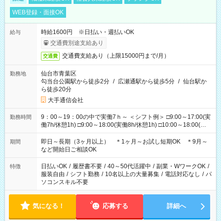
WEB登録・面接OK
時給1600円 ※日払い・週払いOK
給与
交通費別途支給あり
交通費支給あり（上限15000円まで/月）
交通費
仙台市青葉区
勤務地
勾当台公園駅から徒歩2分
/
広瀬通駅から徒歩5分
/
仙台駅か
ら徒歩20分
大手通信会社
9：00～19：00の中で実働7ｈ～ ＜シフト例＞ □9:00～17:00(実
勤務時間
働7h/休憩1h) □9:00～18:00(実働8h/休憩1h) □10:00～18:00(実
働7h/休憩1h) □10:00～19:00(実働8h/休憩1h) ＊時間固定ＯＫ
即日～長期（3ヶ月以上） ＊1ヶ月～お試し短期OK ＊9月～
期間
など開始日ご相談OK
日払いOK
/
履歴書不要
/
40～50代活躍中
/
副業・WワークOK
/
特徴
服装自由
/
シフト勤務
/
10名以上の大量募集
/
電話対応なし
/
パ
ソコンスキル不要
気になる！
応募する
詳細へ