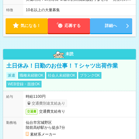
業代は1分単位で支給いたします
10名以上の大量募集
特徴
気になる！
応募する
詳細へ
未読
土日休み！日勤のお仕事！Ｔシャツ出荷作業
派遣
職種未経験OK
社会人未経験OK
ブランクOK
WEB登録・面接OK
時給1100円
給与
交通費別途支給あり
交通費支給有り
交通費
仙台市宮城野区
勤務地
陸前高砂駅から徒歩7分
素材系メーカー