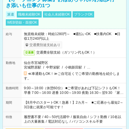
き添いも仕事の1つ
派遣
職種未経験OK
社会人未経験OK
ブランクOK
WEB登録・面接OK
無資格未経験：時給1280円～ ■週払いOK ■扶養内OK ■日
給与
収1万240円以上
交通費別途支給あり
交通費全額支給（ガソリン代もOK！）
交通費
仙台市宮城野区
勤務地
宮城野原駅
/
中野栄駅
/
小鶴新田駅
/
…
≪車通勤もOK！≫ご自宅近くでご希望の勤務地を紹介しま
す。
9:00～18:00（休憩60分） ■ご希望があれば下記シフトもOK！
勤務時間
早番 7:00～16:00 遅番 10:00～19:00 夜勤 16:30～翌9:30 「家族
と休みを合わせたい」 「余裕を持って夕飯の準備がしたい」
「できれば残業はしたくない」 など、ご希望を教えてください
【8月中のスタートOK！急募！】2カ月～ ■ご応募から最短2～
期間
ね。 ※Wワーク希望の方へ 今ご覧のお仕事で希望する勤務時間
3日後に就業が可能です！
と、もう1つのお仕事の勤務時間。 合計で週40時間を超える場
合は応募できません。
履歴書不要
/
40～50代活躍中
/
服装自由
/
シフト勤務
/
10名以
特徴
上の大量募集
/
電話対応なし
/
パソコンスキル不要