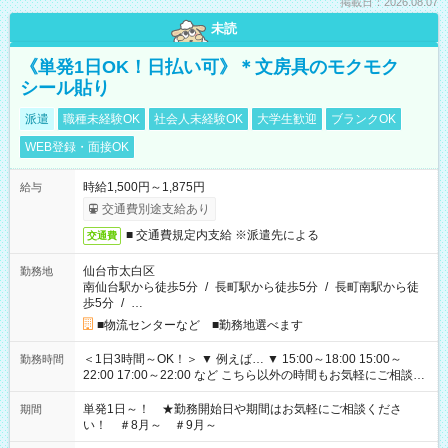
掲載日：2026.08.07
未読
《単発1日OK！日払い可》＊文房具のモクモク
シール貼り
派遣
職種未経験OK
社会人未経験OK
大学生歓迎
ブランクOK
WEB登録・面接OK
時給1,500円～1,875円
給与
交通費別途支給あり
■ 交通費規定内支給 ※派遣先による
交通費
仙台市太白区
勤務地
南仙台駅から徒歩5分
/
長町駅から徒歩5分
/
長町南駅から徒
歩5分
/
…
■物流センターなど ■勤務地選べます
＜1日3時間～OK！＞ ▼ 例えば… ▼ 15:00～18:00 15:00～
勤務時間
22:00 17:00～22:00 など こちら以外の時間もお気軽にご相談く
ださい！
単発1日～！ ★勤務開始日や期間はお気軽にご相談くださ
期間
い！ ＃8月～ ＃9月～