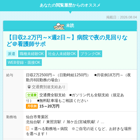
あなたの閲覧履歴からのオススメ
掲載日：2026.08.04
未読
【日収2.2万円～×週2日～】病院で夜の見回りな
ど＠看護師サポ
派遣
職種未経験OK
社会人未経験OK
ブランクOK
WEB登録・面接OK
日収2万2500円～（日勤時給1250円） ■月収例18万円～（夜
給与
勤月8回勤務の場合）
交通費別途支給あり
交通費全額支給 ■ガソリン代も全額支給（規定あ
交通費
り） ■無料駐車場もご相談ください
15～20万円
月収例
仙台市青葉区
勤務地
北仙台駅
/
東照宮駅
/
旭ケ丘(宮城県)駅
/
…
＜選べる勤務地＞病院 ※ご自宅の近くなど、お好きな場所
を選べます！