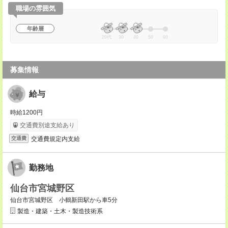
職場の雰囲気
年齢層
20代
30
40
50
60
募集情報
給与
時給1200円
交通費別途支給あり
交通費規定内支給
交通費
勤務地
仙台市宮城野区
仙台市宮城野区 小鶴新田駅から車5分
製造・建築・土木・製造技術系