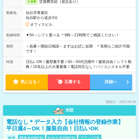
交通費支給（規定あり）
交通費
仙台市青葉区
勤務地
仙台駅から徒歩3分
オフィスビル
▼5h～シフト選べる ＊9時～21時間でご相談ください！
勤務時間
＜急募＞開始日相談～まずはお試し短期 ＊長期もご紹介可能
期間
です！
日払いOK
/
履歴書不要
/
40～50代活躍中
/
服装自由
/
シフト勤
特徴
務
/
10名以上の大量募集
/
電話対応なし
/
パソコンスキル不要
気になる！
応募する
詳細へ
掲載日：2026.08.08
未読
電話なし＊データ入力【会社情報の登録作業】
平日週4～OK！服装自由！日払いOK
派遣
職種未経験OK
社会人未経験OK
ブランクOK