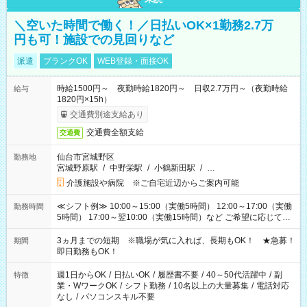
＼空いた時間で働く！／日払いOK×1勤務2.7万
円も可！施設での見回りなど
派遣
ブランクOK
WEB登録・面接OK
時給1500円～ 夜勤時給1820円～ 日収2.7万円～（夜勤時給
給与
1820円×15h）
交通費別途支給あり
交通費全額支給
交通費
仙台市宮城野区
勤務地
宮城野原駅
/
中野栄駅
/
小鶴新田駅
/
…
介護施設や病院 ※ご自宅近辺からご案内可能
≪シフト例≫ 10:00～15:00（実働5時間） 12:00～17:00（実働
勤務時間
5時間） 17:00～翌10:00（実働15時間）など ご希望に応じて、
働く時間は調整できます！ お気軽に担当へ相談ください！
3ヵ月までの短期 ※職場が気に入れば、長期もOK！ ★急募！
期間
即日勤務もOK！
週1日からOK
/
日払いOK
/
履歴書不要
/
40～50代活躍中
/
副
特徴
業・WワークOK
/
シフト勤務
/
10名以上の大量募集
/
電話対応
なし
/
パソコンスキル不要