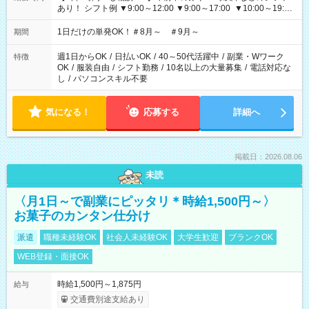
あり！ シフト例 ▼9:00～12:00 ▼9:00～17:00 ▼10:00～19:00
▼18:00～21:00
1日だけの単発OK！＃8月～ ＃9月～
期間
週1日からOK
/
日払いOK
/
40～50代活躍中
/
副業・Wワーク
特徴
OK
/
服装自由
/
シフト勤務
/
10名以上の大量募集
/
電話対応な
し
/
パソコンスキル不要
気になる！
応募する
詳細へ
掲載日：2026.08.06
未読
〈月1日～で副業にピッタリ＊時給1,500円～〉
お菓子のカンタン仕分け
派遣
職種未経験OK
社会人未経験OK
大学生歓迎
ブランクOK
WEB登録・面接OK
時給1,500円～1,875円
給与
交通費別途支給あり