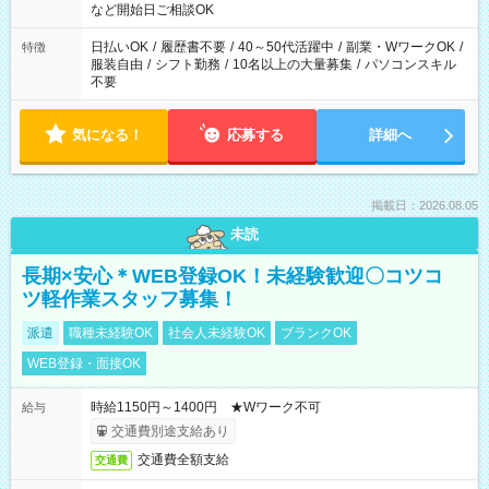
休憩1ｈ） 12：00-21：00（実働8ｈ/休憩1ｈ） 13：00-22：
など開始日ご相談OK
00（実働8ｈ/休憩1ｈ） ＊時間帯固定OK
日払いOK
/
履歴書不要
/
40～50代活躍中
/
副業・WワークOK
/
特徴
服装自由
/
シフト勤務
/
10名以上の大量募集
/
パソコンスキル
不要
気になる！
応募する
詳細へ
掲載日：2026.08.05
未読
長期×安心＊WEB登録OK！未経験歓迎〇コツコ
ツ軽作業スタッフ募集！
派遣
職種未経験OK
社会人未経験OK
ブランクOK
WEB登録・面接OK
時給1150円～1400円 ★Wワーク不可
給与
交通費別途支給あり
交通費全額支給
交通費