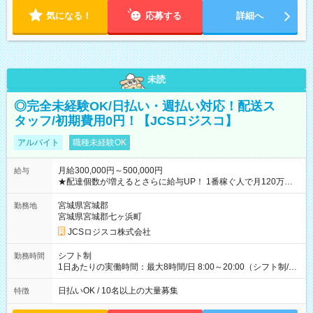
気になる！
応募する
詳細へ
未読
◎完全未経験OK/日払い・週払い対応！配送ス
タッフ/初期費用0円！【JCSロジスコ】
アルバイト
職種未経験OK
月給300,000円～500,000円
給与
★配達個数が増えるとさらに給与UP！ 1番稼ぐ人で月120万ほ
ど！ ・主要都市エリア 月収55万円／週5日稼働 月収65万~112
万円／週6日稼働 ・地方郊外エリア 月収40万円／週5日稼働 月
宮城県宮城郡
勤務地
収40万円~50万円／週6日稼働 ＜モデルイメージ＞ ■月収50万
宮城県宮城郡七ヶ浜町
円 (27歳男性/江東区在住)※元建築関係 1日150個配達×25日勤務
JCSロジスコ株式会社
(日休み) ■月収80万円(43歳男性/墨田区在住)※元営業 1日200個
配達×25日勤務(月休み) 【試用期間】試用期間なし
シフト制
勤務時間
1日あたりの実働時間：最大8時間/日 8:00～20:00（シフト制/実
働8時間） ※週5日勤務（場所次第では週4も有り） ※配達状況
によって時間外での勤務可能性有り ※案件により多少の前後あ
日払いOK / 10名以上の大量募集
特徴
り ※配達が完了次第、帰社OKです