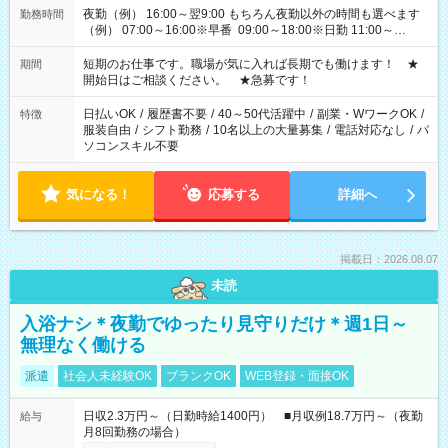
夜勤（例） 16:00～翌9:00 もちろん夜勤以外の時間も選べます
勤務時間
（例） 07:00～16:00※早番 09:00～18:00※日勤 11:00～
20:00※遅番 ※時間は、固定・選べる施設もあるので、ご希望が
あれば調整できます！ ※シフト制。勤務地により実働時間が異
短期のお仕事です。職場が気に入れば長期でも働けます！ ★
期間
なります。★家庭の都合でお休みが必要な場合も遠慮なくご相
開始日はご相談ください。 ★急募です！
談ください。
日払いOK
/
履歴書不要
/
40～50代活躍中
/
副業・WワークOK
/
特徴
服装自由
/
シフト勤務
/
10名以上の大量募集
/
電話対応なし
/
パ
ソコンスキル不要
気になる！
応募する
詳細へ
掲載日：2026.08.07
未読
入浴ナシ＊夜勤でゆったり見守りだけ＊週1日～
無理なく働ける
派遣
社会人未経験OK
ブランクOK
WEB登録・面接OK
日収2.3万円～（日勤時給1400円） ■月収例18.7万円～（夜勤
給与
月8回勤務の場合）