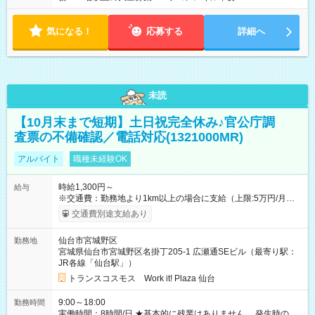
気になる！
応募する
詳細へ
未読
【10月末まで短期】土日祝完全休み♪官公庁調
査票の不備確認／電話対応(1321000MR)
アルバイト
職種未経験OK
時給1,300円～
給与
※交通費：勤務地より1km以上の場合に支給（上限:5万円/月・
2,500円/日） ※残業代：残業発生時は1分単位で支給 ※研修中の
交通費別途支給あり
給与変動なし ＜ 収入例 ＞ ■週5日勤務の場合… 月収22万8,800
円以上可能 ※交通費別途支給 （時給1,300円×8時間×22日） ■週
仙台市宮城野区
勤務地
4日勤務の場合… 月収16万6,400円以上可能 ※交通費別途支給
宮城県仙台市宮城野区名掛丁205-1 広瀬通SEビル（最寄り駅：
（時給1,300円×8時間×16日） 【試用期間】試用期間なし
JR各線「仙台駅」）
トランスコスモス Work it! Plaza 仙台
9:00～18:00
勤務時間
実働時間：8時間/日 ★基本的に残業はありません 発生時の残