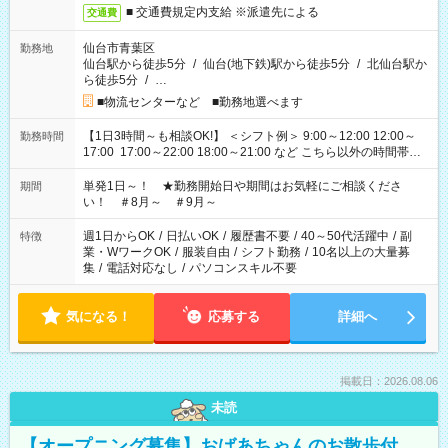
■ 交通費規定内支給 ※派遣先による
交通費
仙台市青葉区
勤務地
仙台駅から徒歩5分
/
仙台(地下鉄)駅から徒歩5分
/
北仙台駅か
ら徒歩5分
/
…
■物流センターなど ■勤務地選べます
【1日3時間～も相談OK!】 ＜シフト例＞ 9:00～12:00 12:00～
勤務時間
17:00 17:00～22:00 18:00～21:00 など こちら以外の時間帯も
お気軽にご相談ください！
単発1日～！ ★勤務開始日や期間はお気軽にご相談くださ
期間
い！ ＃8月～ ＃9月～
週1日からOK
/
日払いOK
/
履歴書不要
/
40～50代活躍中
/
副
特徴
業・WワークOK
/
服装自由
/
シフト勤務
/
10名以上の大量募
集
/
電話対応なし
/
パソコンスキル不要
気になる！
応募する
詳細へ
掲載日：2026.08.06
未読
【オープニング募集】おばあちゃんのお散歩付