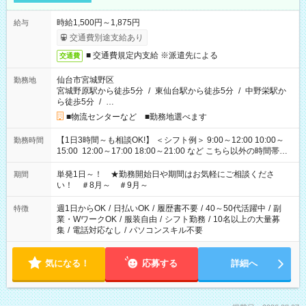
時給1,500円～1,875円
給与
交通費別途支給あり
■ 交通費規定内支給 ※派遣先による
交通費
仙台市宮城野区
勤務地
宮城野原駅から徒歩5分
/
東仙台駅から徒歩5分
/
中野栄駅か
ら徒歩5分
/
…
■物流センターなど ■勤務地選べます
【1日3時間～も相談OK!】 ＜シフト例＞ 9:00～12:00 10:00～
勤務時間
15:00 12:00～17:00 18:00～21:00 など こちら以外の時間帯も
お気軽にご相談ください！
単発1日～！ ★勤務開始日や期間はお気軽にご相談くださ
期間
い！ ＃8月～ ＃9月～
週1日からOK
/
日払いOK
/
履歴書不要
/
40～50代活躍中
/
副
特徴
業・WワークOK
/
服装自由
/
シフト勤務
/
10名以上の大量募
集
/
電話対応なし
/
パソコンスキル不要
気になる！
応募する
詳細へ