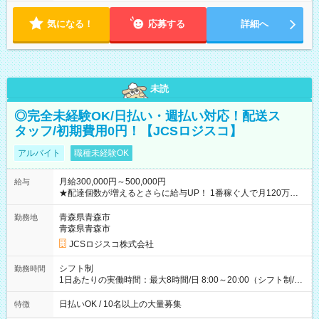
気になる！
応募する
詳細へ
未読
◎完全未経験OK/日払い・週払い対応！配送ス
タッフ/初期費用0円！【JCSロジスコ】
アルバイト
職種未経験OK
月給300,000円～500,000円
給与
★配達個数が増えるとさらに給与UP！ 1番稼ぐ人で月120万ほ
ど！ ・主要都市エリア 月収55万円／週5日稼働 月収65万~112
万円／週6日稼働 ・地方郊外エリア 月収40万円／週5日稼働 月
青森県青森市
勤務地
収40万円~50万円／週6日稼働 ＜モデルイメージ＞ ■月収50万
青森県青森市
円 (27歳男性/江東区在住)※元建築関係 1日150個配達×25日勤務
JCSロジスコ株式会社
(日休み) ■月収80万円(43歳男性/墨田区在住)※元営業 1日200個
配達×25日勤務(月休み) 【試用期間】試用期間なし
シフト制
勤務時間
1日あたりの実働時間：最大8時間/日 8:00～20:00（シフト制/実
働8時間） ※週5日勤務（場所次第では週4も有り） ※配達状況
によって時間外での勤務可能性有り ※案件により多少の前後あ
日払いOK / 10名以上の大量募集
特徴
り ※配達が完了次第、帰社OKです