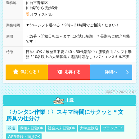
仙台市青葉区
勤務地
仙台駅から徒歩3分
オフィスビル
▼5h～シフト選べる ＊9時～21時間でご相談ください！
勤務時間
＜急募＞開始日相談～まずはお試し短期 ＊長期もご紹介可能
期間
です！
日払いOK
/
履歴書不要
/
40～50代活躍中
/
服装自由
/
シフト勤
特徴
務
/
10名以上の大量募集
/
電話対応なし
/
パソコンスキル不要
気になる！
応募する
詳細へ
掲載日：2026.08.07
未読
〈カンタン作業！〉スキマ時間にサクッと＊文
房具の仕分け
派遣
職種未経験OK
社会人未経験OK
大学生歓迎
ブランクOK
WEB登録・面接OK