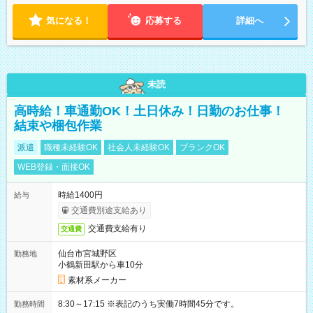
気になる！
応募する
詳細へ
未読
高時給！車通勤OK！土日休み！日勤のお仕事！
結束や梱包作業
派遣
職種未経験OK
社会人未経験OK
ブランクOK
WEB登録・面接OK
時給1400円
給与
交通費別途支給あり
交通費支給有り
交通費
仙台市宮城野区
勤務地
小鶴新田駅から車10分
素材系メーカー
8:30～17:15 ※表記のうち実働7時間45分です。
勤務時間