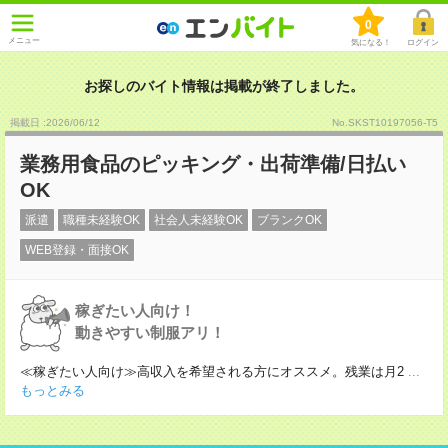
0
メニュー
気になる！
ログイン
お探しのバイト情報は掲載が終了しました。
掲載日 :2026
/
06
/
12
No.SKST10197056-T5
業務用食品のピッキング・出荷準備/日払い
OK
派遣
職種未経験OK
社会人未経験OK
ブランクOK
WEB登録・面接OK
稼ぎたい人向け！
動きやすい制服アリ！
≪稼ぎたい人向け≫高収入を希望される方にオススメ。残業は月2
...
もっとみる