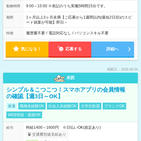
9:00～15:00 ※表記のうち実働5時間15分です。
勤務時間
1ヶ月以上3ヶ月未満【ご応募から1週間以内(最短2日目)のスピ
期間
ード就業が可能】即日～
履歴書不要
/
電話対応なし
/
パソコンスキル不要
特徴
気になる！
応募する
詳細へ
掲載日：2026.08.04
未読
シンプル＆こつこつ！スマホアプリの会員情報
の確認【週3日～OK】
派遣
職種未経験OK
社会人未経験OK
大学生歓迎
ブランクOK
WEB登録・面接OK
時給1400～1600円 ※日払いOK(規定あり)
給与
交通費別途支給あり