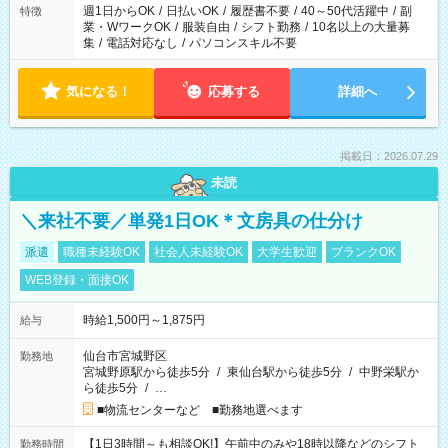
週1日からOK
/
日払いOK
/
履歴書不要
/
40～50代活躍中
/
副
特徴
業・WワークOK
/
服装自由
/
シフト勤務
/
10名以上の大量募
集
/
電話対応なし
/
パソコンスキル不要
気になる！
応募する
詳細へ
掲載日：2026.07.29
未読
＼来社不要／単発1日OK＊文房具の仕分け
派遣
職種未経験OK
社会人未経験OK
大学生歓迎
ブランクOK
WEB登録・面接OK
時給1,500円～1,875円
給与
仙台市宮城野区
勤務地
宮城野原駅から徒歩5分
/
東仙台駅から徒歩5分
/
中野栄駅か
ら徒歩5分
/
…
■物流センターなど ■勤務地選べます
【1日3時間～も相談OK!】午前中のみや18時以降などのシフト
勤務時間