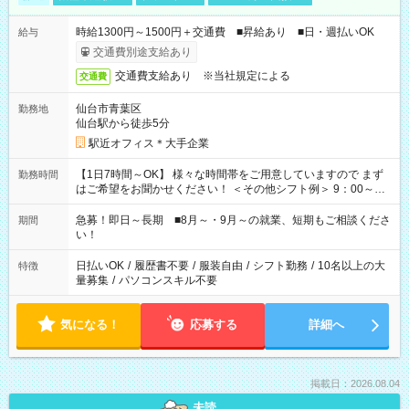
時給1300円～1500円＋交通費 ■昇給あり ■日・週払いOK
給与
交通費別途支給あり
交通費支給あり ※当社規定による
交通費
仙台市青葉区
勤務地
仙台駅から徒歩5分
駅近オフィス＊大手企業
【1日7時間～OK】 様々な時間帯をご用意していますので まず
勤務時間
はご希望をお聞かせください！ ＜その他シフト例＞ 9：00～
17：00 11：00～20：00 などなど！その他のお時間もOKで
す！
急募！即日～長期 ■8月～・9月～の就業、短期もご相談くださ
期間
い！
日払いOK
/
履歴書不要
/
服装自由
/
シフト勤務
/
10名以上の大
特徴
量募集
/
パソコンスキル不要
気になる！
応募する
詳細へ
掲載日：2026.08.04
未読