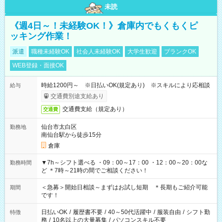
未読
《週4日～！未経験OK！》倉庫内でもくもくピ
ッキング作業！
派遣
職種未経験OK
社会人未経験OK
大学生歓迎
ブランクOK
WEB登録・面接OK
時給1200円～ ※日払いOK(規定あり) ※スキルにより応相談
給与
交通費別途支給あり
交通費支給（規定あり）
交通費
仙台市太白区
勤務地
南仙台駅から徒歩15分
倉庫
▼7h～シフト選べる ・09：00～17：00 ・12：00～20：00な
勤務時間
ど ＊7時～21時の間でご相談ください！
＜急募＞開始日相談～まずはお試し短期 ＊長期もご紹介可能
期間
です！
日払いOK
/
履歴書不要
/
40～50代活躍中
/
服装自由
/
シフト勤
特徴
務
/
10名以上の大量募集
/
パソコンスキル不要