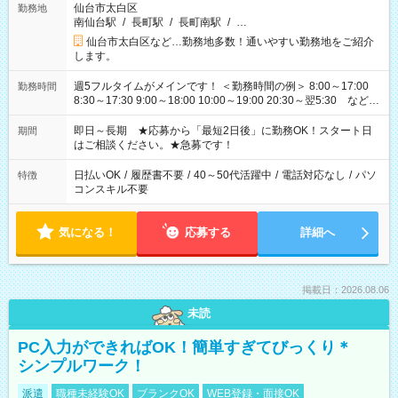
仙台市太白区
勤務地
南仙台駅
/
長町駅
/
長町南駅
/
…
仙台市太白区など…勤務地多数！通いやすい勤務地をご紹介
します。
週5フルタイムがメインです！ ＜勤務時間の例＞ 8:00～17:00
勤務時間
8:30～17:30 9:00～18:00 10:00～19:00 20:30～翌5:30 など ★
その他にも勤務時間多数！ 日勤のみ、残業なし、交替制など
ご希望を教えてください！
即日～長期 ★応募から「最短2日後」に勤務OK！スタート日
期間
はご相談ください。★急募です！
日払いOK
/
履歴書不要
/
40～50代活躍中
/
電話対応なし
/
パソ
特徴
コンスキル不要
気になる！
応募する
詳細へ
掲載日：2026.08.06
未読
PC入力ができればOK！簡単すぎてびっくり＊
シンプルワーク！
派遣
職種未経験OK
ブランクOK
WEB登録・面接OK