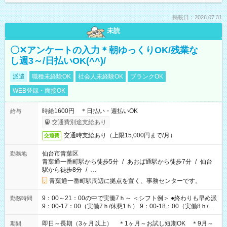
掲載日：2026.07.31
未読
〇✕アンケートの入力＊朝ゆっくりOK/残業な
し週3～/日払いOK(^^)/
派遣
職種未経験OK
社会人未経験OK
ブランクOK
WEB登録・面接OK
時給1600円 ＊日払い・週払いOK
給与
交通費別途支給あり
交通時支給あり（上限15,000円まで/月）
交通費
仙台市青葉区
勤務地
青葉通一番町駅から徒歩5分
/
あおば通駅から徒歩7分
/
仙台
駅から徒歩8分
/
…
青葉通一番町駅周辺に拠点を置く、事務センターです。
9：00～21：00の中で実働7ｈ～ ＜シフト例＞ ●終わりも早め派
勤務時間
9：00-17：00（実働7ｈ/休憩1ｈ） 9：00-18：00（実働8ｈ/休
憩1ｈ） 10：00-19：00（実働8ｈ/休憩1ｈ） ●朝ゆっくり派
11：00-20：00（実働8ｈ/休憩1ｈ） 12：00-20：00（実働7ｈ/
即日～長期（3ヶ月以上） ＊1ヶ月～お試し短期OK ＊9月～
期間