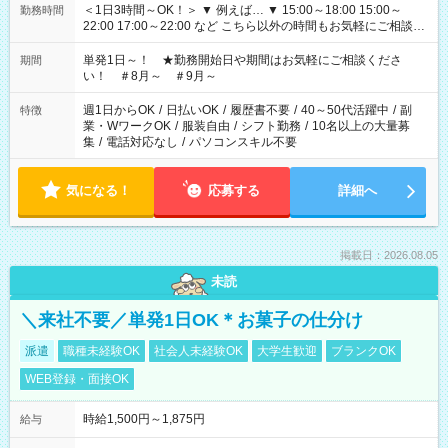
＜1日3時間～OK！＞ ▼ 例えば… ▼ 15:00～18:00 15:00～
勤務時間
22:00 17:00～22:00 など こちら以外の時間もお気軽にご相談く
ださい！
単発1日～！ ★勤務開始日や期間はお気軽にご相談くださ
期間
い！ ＃8月～ ＃9月～
週1日からOK
/
日払いOK
/
履歴書不要
/
40～50代活躍中
/
副
特徴
業・WワークOK
/
服装自由
/
シフト勤務
/
10名以上の大量募
集
/
電話対応なし
/
パソコンスキル不要
気になる！
応募する
詳細へ
掲載日：2026.08.05
未読
＼来社不要／単発1日OK＊お菓子の仕分け
派遣
職種未経験OK
社会人未経験OK
大学生歓迎
ブランクOK
WEB登録・面接OK
時給1,500円～1,875円
給与