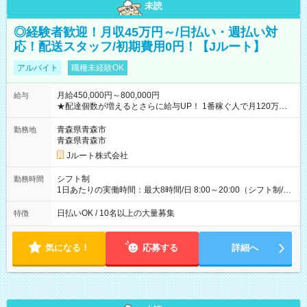
未読
◎経験者歓迎！月収45万円～/日払い・週払い対
応！配送スタッフ/初期費用0円！【Jルート】
アルバイト
職種未経験OK
月給450,000円～800,000円
給与
★配達個数が増えるとさらに給与UP！ 1番稼ぐ人で月120万ほ
ど！ ・主要都市エリア 月収55万円／週5日稼働 月収65万~112
万円／週6日稼働 ・地方郊外エリア 月収40万円／週5日稼働 月
青森県青森市
勤務地
収40万円~50万円／週6日稼働 ＜モデルイメージ＞ ■月収50万
青森県青森市
円 (27歳男性/江東区在住)※元建築関係 1日150個配達×25日勤務
Jルート株式会社
(日休み) ■月収80万円(43歳男性/墨田区在住)※元営業 1日200個
配達×25日勤務(月休み) 【試用期間】試用期間なし
シフト制
勤務時間
1日あたりの実働時間：最大8時間/日 8:00～20:00（シフト制/実
働8時間） ※週5日勤務（場所次第では週4も有り） ※配達状況
によって時間外での勤務可能性有り ※案件により多少の前後あ
日払いOK / 10名以上の大量募集
特徴
り ※配達が完了次第、帰社OKです
気になる！
応募する
詳細へ