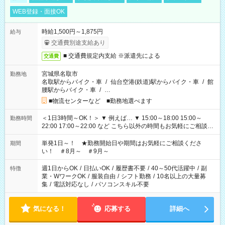
WEB登録・面接OK
時給1,500円～1,875円
給与
交通費別途支給あり
■ 交通費規定内支給 ※派遣先による
交通費
宮城県名取市
勤務地
名取駅からバイク・車
/
仙台空港(鉄道)駅からバイク・車
/
館
腰駅からバイク・車
/
…
■物流センターなど ■勤務地選べます
＜1日3時間～OK！＞ ▼ 例えば… ▼ 15:00～18:00 15:00～
勤務時間
22:00 17:00～22:00 など こちら以外の時間もお気軽にご相談く
ださい！
単発1日～！ ★勤務開始日や期間はお気軽にご相談くださ
期間
い！ ＃8月～ ＃9月～
週1日からOK
/
日払いOK
/
履歴書不要
/
40～50代活躍中
/
副
特徴
業・WワークOK
/
服装自由
/
シフト勤務
/
10名以上の大量募
集
/
電話対応なし
/
パソコンスキル不要
気になる！
応募する
詳細へ