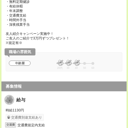
・無料定期健診
・有給休暇
・年末調整
・交通費支給
・時間外手当
・深夜残業手当
友人紹介キャンペーン実施中！
ご友人のご紹介で3万円ずつプレゼント！
※規定有※
職場の雰囲気
年齢層
20代
30
40
50
60
募集情報
給与
時給1130円
交通費別途支給あり
交通費規定内支給
交通費