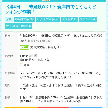
《週4日～！未経験OK！》倉庫内でもくもくピ
ッキング作業！
派遣
職種未経験OK
社会人未経験OK
大学生歓迎
ブランクOK
WEB登録・面接OK
時給1200円～ ※日払いOK(規定あり) ※スキルにより応相談
給与
交通費別途支給あり
交通費支給（規定あり）
交通費
仙台市太白区
勤務地
南仙台駅から徒歩15分
倉庫
▼7h～シフト選べる ・09：00～17：00 ・12：00～20：00な
勤務時間
ど ＊7時～21時の間でご相談ください！
＜急募＞開始日相談～まずはお試し短期 ＊長期もご紹介可能
期間
です！
日払いOK
/
履歴書不要
/
40～50代活躍中
/
服装自由
/
シフト勤
特徴
務
/
10名以上の大量募集
/
パソコンスキル不要