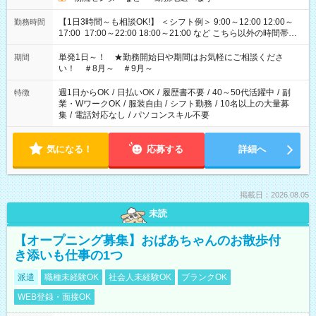
【1日3時間～も相談OK!】 ＜シフト例＞ 9:00～12:00 12:00～
勤務時間
17:00 17:00～22:00 18:00～21:00 など こちら以外の時間帯も
お気軽にご相談ください！
単発1日～！ ★勤務開始日や期間はお気軽にご相談くださ
期間
い！ ＃8月～ ＃9月～
週1日からOK
/
日払いOK
/
履歴書不要
/
40～50代活躍中
/
副
特徴
業・WワークOK
/
服装自由
/
シフト勤務
/
10名以上の大量募
集
/
電話対応なし
/
パソコンスキル不要
気になる！
応募する
詳細へ
掲載日：2026.08.05
未読
【オープニング募集】おばあちゃんのお散歩付
き添いも仕事の1つ
派遣
職種未経験OK
社会人未経験OK
ブランクOK
WEB登録・面接OK