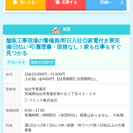
気になる！
応募する
詳細へ
未読
舗装工事現場の警備員/即日入社◎家電付き寮完
備/日払い可/履歴書・面接なし！家も仕事もすぐ
見つかる
アルバイト
職種未経験OK
日給10,000円～13,500円
給与
入社祝い金4000円 【試用期間】試用期間なし
仙台市青葉区
勤務地
宮城県仙台市青葉区旭ケ丘１丁目４２－２９
フリック株式会社
8:00～17:00
勤務時間
実働時間：8時間/日 （休憩60分） 残業はありません。 ※短期の
募集は行っておりません。予めご了承くださいませ。
週1日からOK / 日払いOK / 副業・WワークOK / 10名以上の大量
特徴
募集