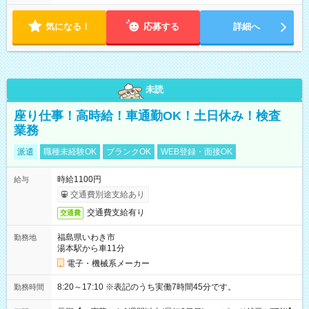
気になる！
応募する
詳細へ
未読
座り仕事！高時給！車通勤OK！土日休み！検査
業務
派遣
職種未経験OK
ブランクOK
WEB登録・面接OK
時給1100円
給与
交通費別途支給あり
交通費支給有り
交通費
福島県いわき市
勤務地
湯本駅から車11分
電子・機械系メーカー
8:20～17:10 ※表記のうち実働7時間45分です。
勤務時間