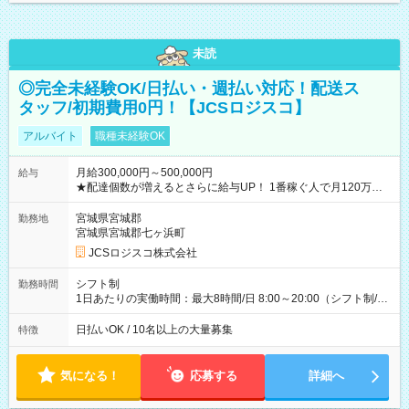
未読
◎完全未経験OK/日払い・週払い対応！配送ス
タッフ/初期費用0円！【JCSロジスコ】
アルバイト
職種未経験OK
月給300,000円～500,000円
給与
★配達個数が増えるとさらに給与UP！ 1番稼ぐ人で月120万ほ
ど！ ・主要都市エリア 月収55万円／週5日稼働 月収65万~112
万円／週6日稼働 ・地方郊外エリア 月収40万円／週5日稼働 月
宮城県宮城郡
勤務地
収40万円~50万円／週6日稼働 ＜モデルイメージ＞ ■月収50万
宮城県宮城郡七ヶ浜町
円 (27歳男性/江東区在住)※元建築関係 1日150個配達×25日勤務
JCSロジスコ株式会社
(日休み) ■月収80万円(43歳男性/墨田区在住)※元営業 1日200個
配達×25日勤務(月休み) 【試用期間】試用期間なし
シフト制
勤務時間
1日あたりの実働時間：最大8時間/日 8:00～20:00（シフト制/実
働8時間） ※週5日勤務（場所次第では週4も有り） ※配達状況
によって時間外での勤務可能性有り ※案件により多少の前後あ
日払いOK / 10名以上の大量募集
特徴
り ※配達が完了次第、帰社OKです
気になる！
応募する
詳細へ