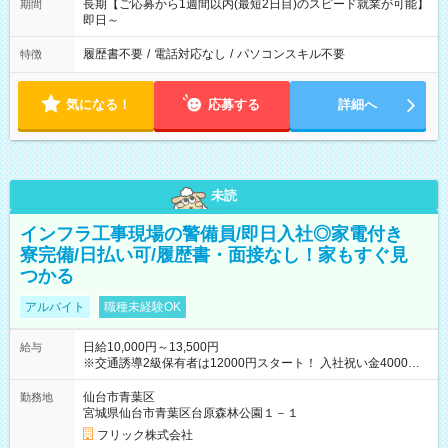
長期【ご応募から1週間以内(最短2日目)のスピード就業が可能】
期間
即日～
履歴書不要
/
電話対応なし
/
パソコンスキル不要
特徴
気になる！
応募する
詳細へ
未読
インフラ工事現場の警備員/即日入社◎家電付き
寮完備/日払い可/履歴書・面接なし！家もすぐ見
つかる
アルバイト
職種未経験OK
日給10,000円～13,500円
給与
※交通誘導2級保有者は12000円スタート！ 入社祝い金4000円
【試用期間】試用期間なし
仙台市青葉区
勤務地
宮城県仙台市青葉区台原森林公園１－１
フリック株式会社