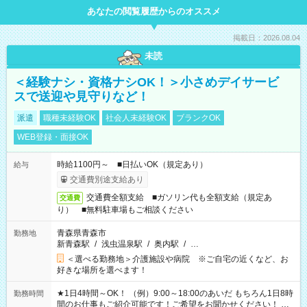
あなたの閲覧履歴からのオススメ
掲載日：2026.08.04
未読
＜経験ナシ・資格ナシOK！＞小さめデイサービ
スで送迎や見守りなど！
派遣
職種未経験OK
社会人未経験OK
ブランクOK
WEB登録・面接OK
時給1100円～ ■日払いOK（規定あり）
給与
交通費別途支給あり
交通費全額支給 ■ガソリン代も全額支給（規定あ
交通費
り） ■無料駐車場もご相談ください
青森県青森市
勤務地
新青森駅
/
浅虫温泉駅
/
奥内駅
/
…
＜選べる勤務地＞介護施設や病院 ※ご自宅の近くなど、お
好きな場所を選べます！
★1日4時間～OK！ （例）9:00～18:00のあいだ もちろん1日8時
勤務時間
間のお仕事もご紹介可能です！ご希望をお聞かせください！ ★