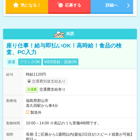
気になる！
応募する
詳細へ
未読
座り仕事！給与即払いOK！高時給！食品の検
査、PC入力
派遣
ブランクOK
WEB登録・面接OK
時給1120円
給与
交通費別途支給あり
交通費支給有り
交通費
福島県郡山市
勤務地
喜久田駅から車4分
製造外
10:00～14:00 ※表記のうち実働4時間です。
勤務時間
長期【ご応募から1週間以内(最短2日目)のスピード就業が可能】
期間
即日～