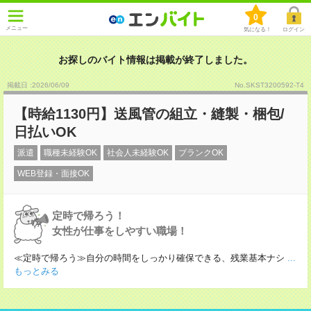
0
メニュー
気になる！
ログイン
お探しのバイト情報は掲載が終了しました。
掲載日 :2026
/
06
/
09
No.SKST3200592-T4
【時給1130円】送風管の組立・縫製・梱包/
日払いOK
派遣
職種未経験OK
社会人未経験OK
ブランクOK
WEB登録・面接OK
定時で帰ろう！
女性が仕事をしやすい職場！
≪定時で帰ろう≫自分の時間をしっかり確保できる、残業基本ナシ
...
もっとみる