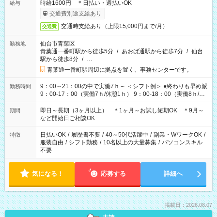
時給1600円 ＊日払い・週払いOK
給与
交通費別途支給あり
交通時支給あり（上限15,000円まで/月）
交通費
仙台市青葉区
勤務地
青葉通一番町駅から徒歩5分
/
あおば通駅から徒歩7分
/
仙台
駅から徒歩8分
/
…
青葉通一番町駅周辺に拠点を置く、事務センターです。
9：00～21：00の中で実働7ｈ～ ＜シフト例＞ ●終わりも早め派
勤務時間
9：00-17：00（実働7ｈ/休憩1ｈ） 9：00-18：00（実働8ｈ/休
憩1ｈ） 10：00-19：00（実働8ｈ/休憩1ｈ） ●朝ゆっくり派
11：00-20：00（実働8ｈ/休憩1ｈ） 12：00-20：00（実働7ｈ/
即日～長期（3ヶ月以上） ＊1ヶ月～お試し短期OK ＊9月～
期間
休憩1ｈ） 12：00-21：00（実働8ｈ/休憩1ｈ） 13：00-22：
など開始日ご相談OK
00（実働8ｈ/休憩1ｈ） ＊時間帯固定OK
日払いOK
/
履歴書不要
/
40～50代活躍中
/
副業・WワークOK
/
特徴
服装自由
/
シフト勤務
/
10名以上の大量募集
/
パソコンスキル
不要
気になる！
応募する
詳細へ
掲載日：2026.08.07