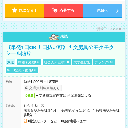
気になる！
応募する
詳細へ
掲載日：2026.08.07
未読
《単発1日OK！日払い可》＊文房具のモクモク
シール貼り
派遣
職種未経験OK
社会人未経験OK
大学生歓迎
ブランクOK
WEB登録・面接OK
時給1,500円～1,875円
給与
交通費別途支給あり
■ 交通費規定内支給 ※派遣先による
交通費
仙台市太白区
勤務地
南仙台駅から徒歩5分
/
長町駅から徒歩5分
/
長町南駅から徒
歩5分
/
…
■物流センターなど ■勤務地選べます