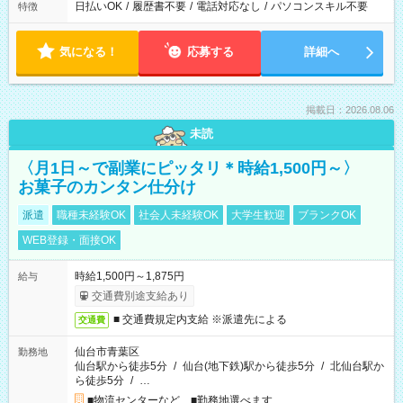
日払いOK
/
履歴書不要
/
電話対応なし
/
パソコンスキル不要
特徴
気になる！
応募する
詳細へ
掲載日：2026.08.06
未読
〈月1日～で副業にピッタリ＊時給1,500円～〉
お菓子のカンタン仕分け
派遣
職種未経験OK
社会人未経験OK
大学生歓迎
ブランクOK
WEB登録・面接OK
時給1,500円～1,875円
給与
交通費別途支給あり
■ 交通費規定内支給 ※派遣先による
交通費
仙台市青葉区
勤務地
仙台駅から徒歩5分
/
仙台(地下鉄)駅から徒歩5分
/
北仙台駅か
ら徒歩5分
/
…
■物流センターなど ■勤務地選べます