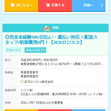
気になる！
応募する
詳細へ
未読
◎完全未経験OK/日払い・週払い対応！配送ス
タッフ/初期費用0円！【JCSロジスコ】
アルバイト
職種未経験OK
月給300,000円～500,000円
給与
★配達個数が増えるとさらに給与UP！ 1番稼ぐ人で月120万ほ
ど！ ・主要都市エリア 月収55万円／週5日稼働 月収65万~112
万円／週6日稼働 ・地方郊外エリア 月収40万円／週5日稼働 月
青森県青森市
勤務地
収40万円~50万円／週6日稼働 ＜モデルイメージ＞ ■月収50万
青森県青森市
円 (27歳男性/江東区在住)※元建築関係 1日150個配達×25日勤務
JCSロジスコ株式会社
(日休み) ■月収80万円(43歳男性/墨田区在住)※元営業 1日200個
配達×25日勤務(月休み) 【試用期間】試用期間なし
シフト制
勤務時間
1日あたりの実働時間：最大8時間/日 8:00～20:00（シフト制/実
働8時間） ※週5日勤務（場所次第では週4も有り） ※配達状況
によって時間外での勤務可能性有り ※案件により多少の前後あ
日払いOK / 10名以上の大量募集
特徴
り ※配達が完了次第、帰社OKです