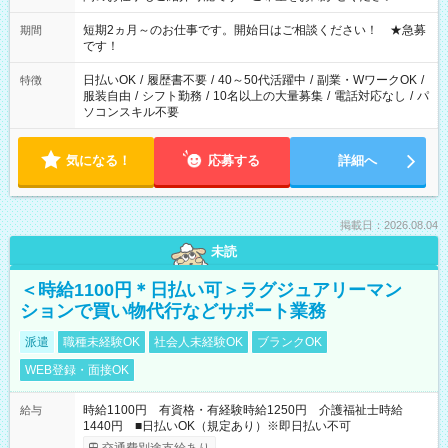
家庭の都合でお休みが必要な場合も遠慮なくご相談ください。
※週最低15時間以上の勤務が必要です
短期2ヵ月～のお仕事です。開始日はご相談ください！ ★急募
期間
です！
日払いOK
/
履歴書不要
/
40～50代活躍中
/
副業・WワークOK
/
特徴
服装自由
/
シフト勤務
/
10名以上の大量募集
/
電話対応なし
/
パ
ソコンスキル不要
気になる！
応募する
詳細へ
掲載日：2026.08.04
未読
＜時給1100円＊日払い可＞ラグジュアリーマン
ションで買い物代行などサポート業務
派遣
職種未経験OK
社会人未経験OK
ブランクOK
WEB登録・面接OK
時給1100円 有資格・有経験時給1250円 介護福祉士時給
給与
1440円 ■日払いOK（規定あり）※即日払い不可