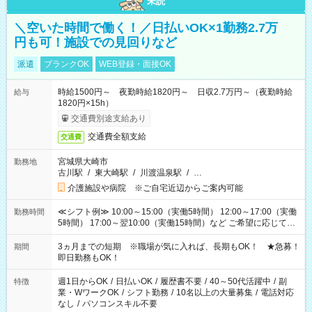
未読
＼空いた時間で働く！／日払いOK×1勤務2.7万
円も可！施設での見回りなど
派遣
ブランクOK
WEB登録・面接OK
時給1500円～ 夜勤時給1820円～ 日収2.7万円～（夜勤時給
給与
1820円×15h）
交通費別途支給あり
交通費全額支給
交通費
宮城県大崎市
勤務地
古川駅
/
東大崎駅
/
川渡温泉駅
/
…
介護施設や病院 ※ご自宅近辺からご案内可能
≪シフト例≫ 10:00～15:00（実働5時間） 12:00～17:00（実働
勤務時間
5時間） 17:00～翌10:00（実働15時間）など ご希望に応じて、
働く時間は調整できます！ お気軽に担当へ相談ください！
3ヵ月までの短期 ※職場が気に入れば、長期もOK！ ★急募！
期間
即日勤務もOK！
週1日からOK
/
日払いOK
/
履歴書不要
/
40～50代活躍中
/
副
特徴
業・WワークOK
/
シフト勤務
/
10名以上の大量募集
/
電話対応
なし
/
パソコンスキル不要