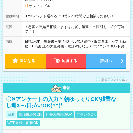
オフィスビル
▼5h～シフト選べる ＊9時～21時間でご相談ください！
勤務時間
＜急募＞開始日相談～まずはお試し短期 ＊長期もご紹介可能
期間
です！
日払いOK
/
履歴書不要
/
40～50代活躍中
/
服装自由
/
シフト勤
特徴
務
/
10名以上の大量募集
/
電話対応なし
/
パソコンスキル不要
気になる！
応募する
詳細へ
掲載日：2026.07.31
未読
〇✕アンケートの入力＊朝ゆっくりOK/残業な
し週3～/日払いOK(^^)/
派遣
職種未経験OK
社会人未経験OK
ブランクOK
WEB登録・面接OK