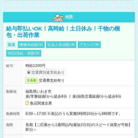
未読
給与即払いOK！高時給！土日休み！干物の梱
包・出荷作業
派遣
職種未経験OK
社会人未経験OK
ブランクOK
WEB登録・面接OK
時給1200円
給与
交通費別途支給あり
交通費支給有り
交通費
福島県いわき市
勤務地
泉(常磐線)駅から徒歩8分
/
泉(福島交通線)駅から徒歩8分
食品関連企業
8:00～17:00 ※表記のうち実働5時間10分から8時間です。
勤務時間
長期【ご応募から1週間以内(最短2日目)のスピード就業が可能】
期間
即日～