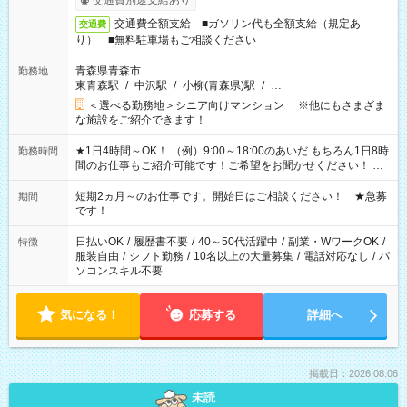
交通費別途支給あり
交通費全額支給 ■ガソリン代も全額支給（規定あ
交通費
り） ■無料駐車場もご相談ください
青森県青森市
勤務地
東青森駅
/
中沢駅
/
小柳(青森県)駅
/
…
＜選べる勤務地＞シニア向けマンション ※他にもさまざま
な施設をご紹介できます！
★1日4時間～OK！ （例）9:00～18:00のあいだ もちろん1日8時
勤務時間
間のお仕事もご紹介可能です！ご希望をお聞かせください！ ★
家庭の都合でお休みが必要な場合も遠慮なくご相談ください。
※週最低15時間以上の勤務が必要です
短期2ヵ月～のお仕事です。開始日はご相談ください！ ★急募
期間
です！
日払いOK
/
履歴書不要
/
40～50代活躍中
/
副業・WワークOK
/
特徴
服装自由
/
シフト勤務
/
10名以上の大量募集
/
電話対応なし
/
パ
ソコンスキル不要
気になる！
応募する
詳細へ
掲載日：2026.08.06
未読