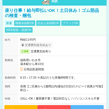
未読
座り仕事！給与即払いOK！土日休み！ゴム部品
の検査・梱包
派遣
職種未経験OK
社会人未経験OK
ブランクOK
WEB登録・面接OK
時給1145円
給与
交通費別途支給あり
交通費支給有り
交通費
福島県いわき市
勤務地
湯本駅から車10分
日用品医薬関係
8:15～17:20 ※表記のうち実働8時間です。
勤務時間
長期【ご応募から1週間以内(最短2日目)のスピード就業が可能】
期間
即日～
日払いOK
/
履歴書不要
/
電話対応なし
/
パソコンスキル不要
特徴