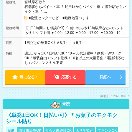
宮城県石巻市
勤務地
石巻駅からバイク・車
/
蛇田駅からバイク・車
/
渡波駅からバ
イク・車
/
…
■物流センターなど ■勤務地選べます
【1日3時間～も相談OK!】午前中のみや18時以降などのシフト
勤務時間
あり！ シフト例 ▼9:00～12:00 ▼9:00～17:00 ▼10:00～19:00
▼18:00～21:00
1日だけの単発OK！＃8月～ ＃9月～
期間
週1日からOK
/
日払いOK
/
40～50代活躍中
/
副業・Wワーク
特徴
OK
/
服装自由
/
シフト勤務
/
10名以上の大量募集
/
電話対応な
し
/
パソコンスキル不要
気になる！
応募する
詳細へ
掲載日：2026.08.07
未読
《単発1日OK！日払い可》＊お菓子のモクモク
シール貼り
派遣
職種未経験OK
社会人未経験OK
大学生歓迎
ブランクOK