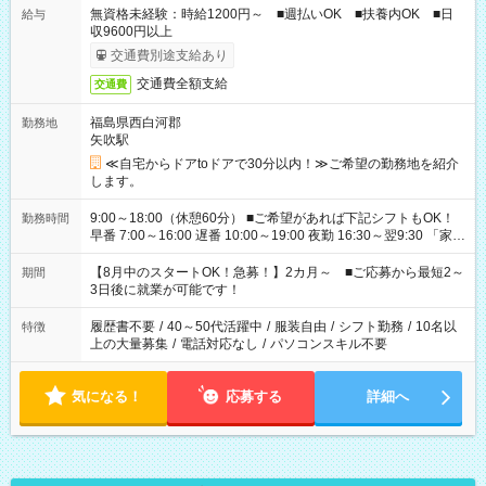
無資格未経験：時給1200円～ ■週払いOK ■扶養内OK ■日
給与
収9600円以上
交通費別途支給あり
交通費全額支給
交通費
福島県西白河郡
勤務地
矢吹駅
≪自宅からドアtoドアで30分以内！≫ご希望の勤務地を紹介
します。
9:00～18:00（休憩60分） ■ご希望があれば下記シフトもOK！
勤務時間
早番 7:00～16:00 遅番 10:00～19:00 夜勤 16:30～翌9:30 「家族
と休みを合わせたい」 「余裕を持って夕飯の準備がしたい」
「できれば残業はしたくない」 など、ご希望を教えてください
【8月中のスタートOK！急募！】2カ月～ ■ご応募から最短2～
期間
ね。 ※Wワーク希望の方へ 今ご覧のお仕事で希望する勤務時間
3日後に就業が可能です！
と、もう1つのお仕事の勤務時間。 合計で週40時間を超える場
合は応募できません。
履歴書不要
/
40～50代活躍中
/
服装自由
/
シフト勤務
/
10名以
特徴
上の大量募集
/
電話対応なし
/
パソコンスキル不要
気になる！
応募する
詳細へ