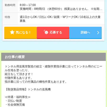
8:00～17:00
勤務時間
実働時間：8時間/日 （休憩60分） 残業はありません。 ※短期の
募集は行っておりません。予めご了承くださいませ。
週1日からOK / 日払いOK / 副業・WワークOK / 10名以上の大量
特徴
募集
気になる！
応募する
詳細へ
お仕事の概要
トンネル用送風管製造の組立・縫製作業指示書に沿ってトンネル用のビニー
ル生地を塗ったり、
組立をして頂きます！
付随作業もあります。
指示書に沿っての付属品の梱包作業もあります。
【取扱製品情報】トンネルの送風機
≪待遇・福利厚生≫
・日払い制度
・社会保険完備