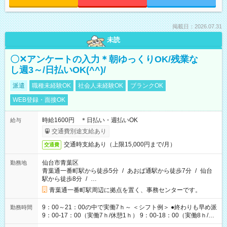
掲載日：2026.07.31
未読
〇✕アンケートの入力＊朝ゆっくりOK/残業な
し週3～/日払いOK(^^)/
派遣
職種未経験OK
社会人未経験OK
ブランクOK
WEB登録・面接OK
時給1600円 ＊日払い・週払いOK
給与
交通費別途支給あり
交通時支給あり（上限15,000円まで/月）
交通費
仙台市青葉区
勤務地
青葉通一番町駅から徒歩5分
/
あおば通駅から徒歩7分
/
仙台
駅から徒歩8分
/
…
青葉通一番町駅周辺に拠点を置く、事務センターです。
9：00～21：00の中で実働7ｈ～ ＜シフト例＞ ●終わりも早め派
勤務時間
9：00-17：00（実働7ｈ/休憩1ｈ） 9：00-18：00（実働8ｈ/休
憩1ｈ） 10：00-19：00（実働8ｈ/休憩1ｈ） ●朝ゆっくり派