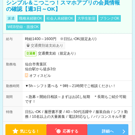
シンプル＆こつこつ！スマホアプリの会員情報
の確認【週3日～OK】
派遣
職種未経験OK
社会人未経験OK
大学生歓迎
ブランクOK
WEB登録・面接OK
時給1400～1600円 ※日払いOK(規定あり)
給与
交通費別途支給あり
交通費支給（規定あり）
交通費
仙台市青葉区
勤務地
仙台駅から徒歩3分
オフィスビル
▼5h～シフト選べる ＊9時～21時間でご相談ください！
勤務時間
＜急募＞開始日相談～まずはお試し短期 ＊長期もご紹介可能
期間
です！
日払いOK
/
履歴書不要
/
40～50代活躍中
/
服装自由
/
シフト勤
特徴
務
/
10名以上の大量募集
/
電話対応なし
/
パソコンスキル不要
気になる！
応募する
詳細へ