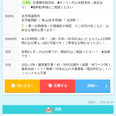
交通費全額支給 ■ガソリン代も全額支給（規定あ
交通費
り） ■無料駐車場もご相談ください
岩手県盛岡市
勤務地
岩手飯岡駅
/
青山(岩手県)駅
/
浅岸駅
/
…
＜選べる勤務地＞介護施設や病院 ※ご自宅の近くなど、お
好きな場所を選べます！
★1日4時間～OK！ （例）9:00～18:00のあいだ もちろん1日8時
勤務時間
間のお仕事もご紹介可能です！ご希望をお聞かせください！ ★
家庭の都合でお休みが必要な場合も遠慮なくご相談ください。
※週最低15時間以上の勤務が必要です
短期2ヵ月～のお仕事です。開始日はご相談ください！ ★急募
期間
です！
日払いOK
/
履歴書不要
/
40～50代活躍中
/
副業・WワークOK
/
特徴
服装自由
/
シフト勤務
/
10名以上の大量募集
/
電話対応なし
/
パ
ソコンスキル不要
気になる！
応募する
詳細へ
掲載日：2026.08.04
未読