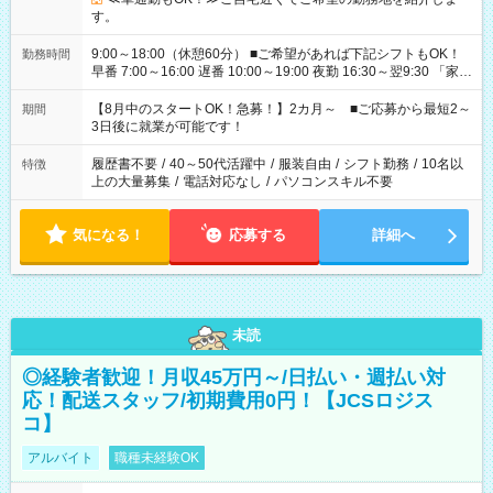
す。
9:00～18:00（休憩60分） ■ご希望があれば下記シフトもOK！
勤務時間
早番 7:00～16:00 遅番 10:00～19:00 夜勤 16:30～翌9:30 「家族
と休みを合わせたい」 「余裕を持って夕飯の準備がしたい」
「できれば残業はしたくない」 など、ご希望を教えてください
【8月中のスタートOK！急募！】2カ月～ ■ご応募から最短2～
期間
ね。 ※Wワーク希望の方へ 今ご覧のお仕事で希望する勤務時間
3日後に就業が可能です！
と、もう1つのお仕事の勤務時間。 合計で週40時間を超える場
合は応募できません。
履歴書不要
/
40～50代活躍中
/
服装自由
/
シフト勤務
/
10名以
特徴
上の大量募集
/
電話対応なし
/
パソコンスキル不要
気になる！
応募する
詳細へ
未読
◎経験者歓迎！月収45万円～/日払い・週払い対
応！配送スタッフ/初期費用0円！【JCSロジス
コ】
アルバイト
職種未経験OK