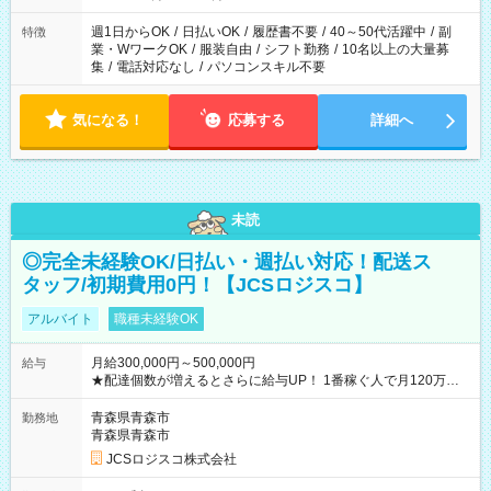
週1日からOK
/
日払いOK
/
履歴書不要
/
40～50代活躍中
/
副
特徴
業・WワークOK
/
服装自由
/
シフト勤務
/
10名以上の大量募
集
/
電話対応なし
/
パソコンスキル不要
気になる！
応募する
詳細へ
未読
◎完全未経験OK/日払い・週払い対応！配送ス
タッフ/初期費用0円！【JCSロジスコ】
アルバイト
職種未経験OK
月給300,000円～500,000円
給与
★配達個数が増えるとさらに給与UP！ 1番稼ぐ人で月120万ほ
ど！ ・主要都市エリア 月収55万円／週5日稼働 月収65万~112
万円／週6日稼働 ・地方郊外エリア 月収40万円／週5日稼働 月
青森県青森市
勤務地
収40万円~50万円／週6日稼働 ＜モデルイメージ＞ ■月収50万
青森県青森市
円 (27歳男性/江東区在住)※元建築関係 1日150個配達×25日勤務
JCSロジスコ株式会社
(日休み) ■月収80万円(43歳男性/墨田区在住)※元営業 1日200個
配達×25日勤務(月休み) 【試用期間】試用期間なし