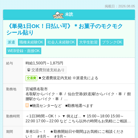
掲載日：2026.08.05
未読
《単発1日OK！日払い可》＊お菓子のモクモク
シール貼り
派遣
職種未経験OK
社会人未経験OK
大学生歓迎
ブランクOK
WEB登録・面接OK
時給1,500円～1,875円
給与
交通費別途支給あり
■ 交通費規定内支給 ※派遣先による
交通費
宮城県名取市
勤務地
名取駅からバイク・車
/
仙台空港(鉄道)駅からバイク・車
/
館
腰駅からバイク・車
/
…
■物流センターなど ■勤務地選べます
＜1日3時間～OK！＞ ▼ 例えば… ▼ 15:00～18:00 15:00～
勤務時間
22:00 17:00～22:00 など こちら以外の時間もお気軽にご相談く
ださい！
単発1日～！ ★勤務開始日や期間はお気軽にご相談くださ
期間
い！ ＃8月～ ＃9月～