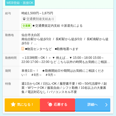
WEB登録・面接OK
時給1,500円～1,875円
給与
交通費別途支給あり
■ 交通費規定内支給 ※派遣先による
交通費
仙台市太白区
勤務地
南仙台駅から徒歩5分
/
長町駅から徒歩5分
/
長町南駅から徒
歩5分
/
…
■物流センターなど ■勤務地選べます
＜1日3時間～OK！＞ ▼ 例えば… ▼ 15:00～18:00 15:00～
勤務時間
22:00 17:00～22:00 など こちら以外の時間もお気軽にご相談く
ださい！
単発1日～！ ★勤務開始日や期間はお気軽にご相談くださ
期間
い！ ＃8月～ ＃9月～
週1日からOK
/
日払いOK
/
履歴書不要
/
40～50代活躍中
/
副
特徴
業・WワークOK
/
服装自由
/
シフト勤務
/
10名以上の大量募
集
/
電話対応なし
/
パソコンスキル不要
気になる！
応募する
詳細へ