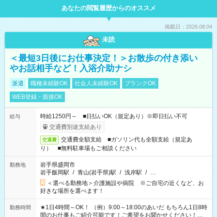
あなたの閲覧履歴からのオススメ
掲載日：2026.08.04
未読
＜最短3日後にお仕事決定！＞お散歩の付き添い
やお話相手など！入浴介助ナシ
派遣
職種未経験OK
社会人未経験OK
ブランクOK
WEB登録・面接OK
時給1250円～ ■日払いOK（規定あり）※即日払い不可
給与
交通費別途支給あり
交通費全額支給 ■ガソリン代も全額支給（規定あ
交通費
り） ■無料駐車場もご相談ください
岩手県盛岡市
勤務地
岩手飯岡駅
/
青山(岩手県)駅
/
浅岸駅
/
…
＜選べる勤務地＞介護施設や病院 ※ご自宅の近くなど、お
好きな場所を選べます！
★1日4時間～OK！ （例）9:00～18:00のあいだ もちろん1日8時
勤務時間
間のお仕事もご紹介可能です！ご希望をお聞かせください！★