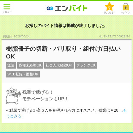
0
メニュー
気になる！
ログイン
お探しのバイト情報は掲載が終了しました。
掲載日 :2026
/
06
/
24
No.SKST17156928-T4
樹脂冊子の切断・バリ取り・組付け/日払い
OK
派遣
職種未経験OK
社会人未経験OK
ブランクOK
WEB登録・面接OK
残業で稼げる！
モチベーションもUP！
≪残業で稼げる≫高収入を希望される方にオススメ。残業は月20
...も
っとみる