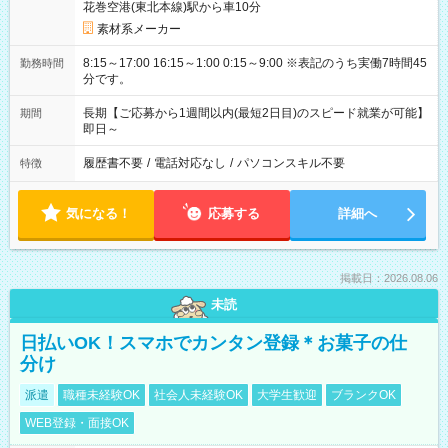
花巻空港(東北本線)駅から車10分
素材系メーカー
8:15～17:00 16:15～1:00 0:15～9:00 ※表記のうち実働7時間45
勤務時間
分です。
長期【ご応募から1週間以内(最短2日目)のスピード就業が可能】
期間
即日～
履歴書不要
/
電話対応なし
/
パソコンスキル不要
特徴
気になる！
応募する
詳細へ
掲載日：2026.08.06
未読
日払いOK！スマホでカンタン登録＊お菓子の仕
分け
派遣
職種未経験OK
社会人未経験OK
大学生歓迎
ブランクOK
WEB登録・面接OK