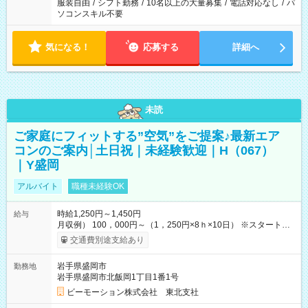
服装自由
/
シフト勤務
/
10名以上の大量募集
/
電話対応なし
/
パ
ソコンスキル不要
気になる！
応募する
詳細へ
未読
ご家庭にフィットする”空気”をご提案♪最新エア
コンのご案内│土日祝｜未経験歓迎｜H（067）
｜Y盛岡
アルバイト
職種未経験OK
時給1,250円～1,450円
給与
月収例） 100，000円～（1，250円×8ｈ×10日） ※スタート時
給は経験・能力等を考慮 【給与支給日】 月末締めの翌月15日払
交通費別途支給あり
い ＊15日が土日祝の場合は前日の平日 ＊日払いも選べます！
【交通費】 全額支給 ・公共交通機関の往復代 ・マイカー通勤の
岩手県盛岡市
勤務地
場合ガソリン代を支給（勤務地などの条件・規定あり） 【試用
岩手県盛岡市北飯岡1丁目1番1号
期間】試用期間なし
ビーモーション株式会社 東北支社