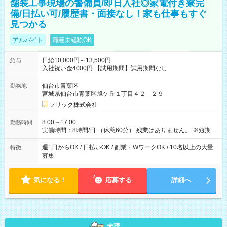
舗装工事現場の警備員/即日入社◎家電付き寮完
備/日払い可/履歴書・面接なし！家も仕事もすぐ
見つかる
アルバイト
職種未経験OK
日給10,000円～13,500円
給与
入社祝い金4000円 【試用期間】試用期間なし
仙台市青葉区
勤務地
宮城県仙台市青葉区旭ケ丘１丁目４２－２９
フリック株式会社
8:00～17:00
勤務時間
実働時間：8時間/日 （休憩60分） 残業はありません。 ※短期の
募集は行っておりません。予めご了承くださいませ。
週1日からOK / 日払いOK / 副業・WワークOK / 10名以上の大量
特徴
募集
気になる！
応募する
詳細へ
未読