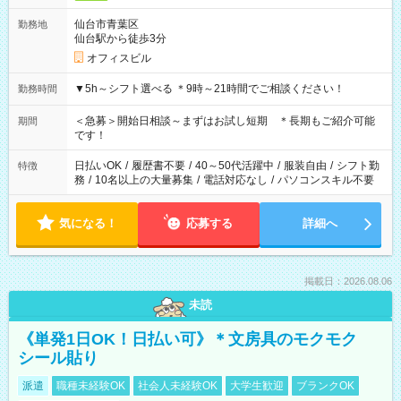
仙台市青葉区
勤務地
仙台駅から徒歩3分
オフィスビル
▼5h～シフト選べる ＊9時～21時間でご相談ください！
勤務時間
＜急募＞開始日相談～まずはお試し短期 ＊長期もご紹介可能
期間
です！
日払いOK
/
履歴書不要
/
40～50代活躍中
/
服装自由
/
シフト勤
特徴
務
/
10名以上の大量募集
/
電話対応なし
/
パソコンスキル不要
気になる！
応募する
詳細へ
掲載日：2026.08.06
未読
《単発1日OK！日払い可》＊文房具のモクモク
シール貼り
派遣
職種未経験OK
社会人未経験OK
大学生歓迎
ブランクOK