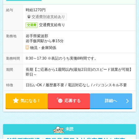
時給1270円
給与
交通費別途支給あり
交通費支給有り
交通費
岩手県紫波郡
勤務地
岩手飯岡駅から車15分
物流・倉庫関係
8:30～17:30 ※表記のうち実働8時間です。
勤務時間
長期【ご応募から1週間以内(最短2日目)のスピード就業が可能】
期間
即日～
日払いOK
/
履歴書不要
/
電話対応なし
/
パソコンスキル不要
特徴
気になる！
応募する
詳細へ
未読