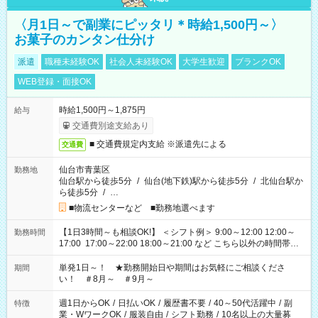
〈月1日～で副業にピッタリ＊時給1,500円～〉
お菓子のカンタン仕分け
派遣
職種未経験OK
社会人未経験OK
大学生歓迎
ブランクOK
WEB登録・面接OK
時給1,500円～1,875円
給与
交通費別途支給あり
■ 交通費規定内支給 ※派遣先による
交通費
仙台市青葉区
勤務地
仙台駅から徒歩5分
/
仙台(地下鉄)駅から徒歩5分
/
北仙台駅か
ら徒歩5分
/
…
■物流センターなど ■勤務地選べます
【1日3時間～も相談OK!】 ＜シフト例＞ 9:00～12:00 12:00～
勤務時間
17:00 17:00～22:00 18:00～21:00 など こちら以外の時間帯も
お気軽にご相談ください！
単発1日～！ ★勤務開始日や期間はお気軽にご相談くださ
期間
い！ ＃8月～ ＃9月～
週1日からOK
/
日払いOK
/
履歴書不要
/
40～50代活躍中
/
副
特徴
業・WワークOK
/
服装自由
/
シフト勤務
/
10名以上の大量募