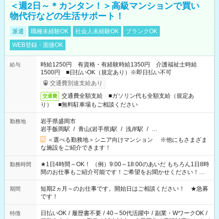
＜週2日～＊カンタン！＞高級マンションで買い
物代行などの生活サポート！
派遣
職種未経験OK
社会人未経験OK
ブランクOK
WEB登録・面接OK
時給1250円 有資格・有経験時給1350円 介護福祉士時給
給与
1500円 ■日払いOK（規定あり）※即日払い不可
交通費別途支給あり
交通費全額支給 ■ガソリン代も全額支給（規定あ
交通費
り） ■無料駐車場もご相談ください
岩手県盛岡市
勤務地
岩手飯岡駅
/
青山(岩手県)駅
/
浅岸駅
/
…
＜選べる勤務地＞シニア向けマンション ※他にもさまざま
な施設をご紹介できます！
★1日4時間～OK！ （例）9:00～18:00のあいだ もちろん1日8時
勤務時間
間のお仕事もご紹介可能です！ご希望をお聞かせください！★
家庭の都合でお休みが必要な場合も遠慮なくご相談ください。
※週最低15時間以上の勤務が必要です
短期2ヵ月～のお仕事です。開始日はご相談ください！ ★急募
期間
です！
日払いOK
/
履歴書不要
/
40～50代活躍中
/
副業・WワークOK
/
特徴