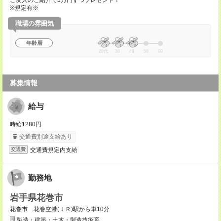
ご友人のご紹介で3万円ずつプレゼント！
※規定有※
職場の雰囲気
年齢層
20代
30
40
50
60
募集情報
給与
時給1280円
交通費別途支給あり
交通費規定内支給
交通費
勤務地
岩手県花巻市
花巻市 花巻空港(ＪＲ)駅から車10分
製造・建築・土木・製造技術系