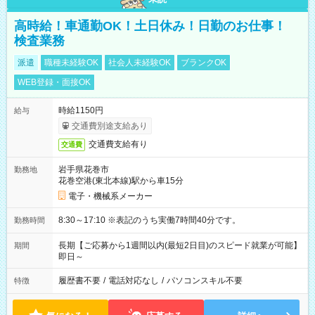
高時給！車通勤OK！土日休み！日勤のお仕事！
検査業務
派遣
職種未経験OK
社会人未経験OK
ブランクOK
WEB登録・面接OK
時給1150円
給与
交通費別途支給あり
交通費支給有り
交通費
岩手県花巻市
勤務地
花巻空港(東北本線)駅から車15分
電子・機械系メーカー
8:30～17:10 ※表記のうち実働7時間40分です。
勤務時間
長期【ご応募から1週間以内(最短2日目)のスピード就業が可能】
期間
即日～
履歴書不要
/
電話対応なし
/
パソコンスキル不要
特徴