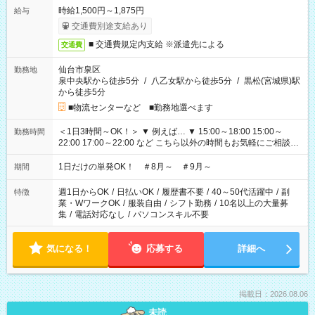
時給1,500円～1,875円
給与
交通費別途支給あり
■ 交通費規定内支給 ※派遣先による
交通費
仙台市泉区
勤務地
泉中央駅から徒歩5分
/
八乙女駅から徒歩5分
/
黒松(宮城県)駅
から徒歩5分
■物流センターなど ■勤務地選べます
＜1日3時間～OK！＞ ▼ 例えば… ▼ 15:00～18:00 15:00～
勤務時間
22:00 17:00～22:00 など こちら以外の時間もお気軽にご相談く
ださい！
1日だけの単発OK！ ＃8月～ ＃9月～
期間
週1日からOK
/
日払いOK
/
履歴書不要
/
40～50代活躍中
/
副
特徴
業・WワークOK
/
服装自由
/
シフト勤務
/
10名以上の大量募
集
/
電話対応なし
/
パソコンスキル不要
気になる！
応募する
詳細へ
掲載日：2026.08.06
未読