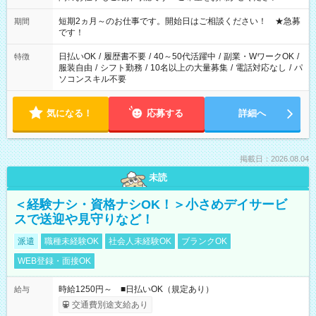
家庭の都合でお休みが必要な場合も遠慮なくご相談ください。
※週最低15時間以上の勤務が必要です
短期2ヵ月～のお仕事です。開始日はご相談ください！ ★急募
期間
です！
日払いOK
/
履歴書不要
/
40～50代活躍中
/
副業・WワークOK
/
特徴
服装自由
/
シフト勤務
/
10名以上の大量募集
/
電話対応なし
/
パ
ソコンスキル不要
気になる！
応募する
詳細へ
掲載日：2026.08.04
未読
＜経験ナシ・資格ナシOK！＞小さめデイサービ
スで送迎や見守りなど！
派遣
職種未経験OK
社会人未経験OK
ブランクOK
WEB登録・面接OK
時給1250円～ ■日払いOK（規定あり）
給与
交通費別途支給あり