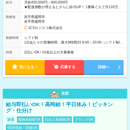
月給450,000円～800,000円
給与
★配達個数が増えるとさらに給与UP！ 1番稼ぐ人で月120万ほ
ど！ ・主要都市エリア 月収55万円／週5日稼働 月収65万~112
万円／週6日稼働 ・地方郊外エリア 月収40万円／週5日稼働 月
岩手県盛岡市
勤務地
収40万円~50万円／週6日稼働 ＜モデルイメージ＞ ■月収50万
岩手県盛岡市
円 (27歳男性/江東区在住)※元建築関係 1日150個配達×25日勤務
JCSロジスコ株式会社
(日休み) ■月収80万円(43歳男性/墨田区在住)※元営業 1日200個
配達×25日勤務(月休み) 【試用期間】試用期間なし
シフト制
勤務時間
1日あたりの実働時間：最大8時間/日 8:00～20:00（シフト制/実
働8時間） ※週5日勤務（場所次第では週4も有り） ※配達状況
によって時間外での勤務可能性有り ※案件により多少の前後あ
日払いOK / 10名以上の大量募集
特徴
り ※配達が完了次第、帰社OKです
気になる！
応募する
詳細へ
未読
給与即払いOK！高時給！平日休み！ピッキン
グ・仕分け
派遣
職種未経験OK
社会人未経験OK
ブランクOK
WEB登録・面接OK