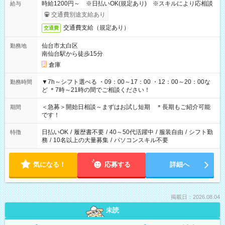
時給1200円～ ※日払いOK(規定あり) ※スキルにより応相談
給与
交通費別途支給あり
交通費支給（規定あり）
交通費
仙台市太白区
勤務地
南仙台駅から徒歩15分
倉庫
▼7h～シフト選べる ・09：00～17：00 ・12：00～20：00な
勤務時間
ど ＊7時～21時の間でご相談ください！
＜急募＞開始日相談～まずはお試し短期 ＊長期もご紹介可能
期間
です！
日払いOK
/
履歴書不要
/
40～50代活躍中
/
服装自由
/
シフト勤
特徴
務
/
10名以上の大量募集
/
パソコンスキル不要
気になる！
応募する
詳細へ
掲載日：2026.08.04
未読