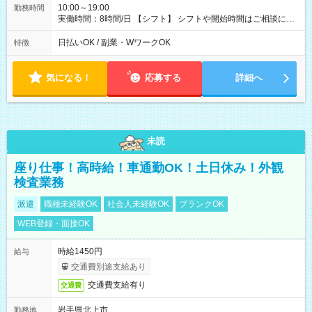
10:00～19:00
勤務時間
実働時間：8時間/日 【シフト】 シフトや開始時間はご相談に応
じます。 【休憩】 休憩60分（昼40分/夕方20分） 【残業】 残業
はほぼありません。
日払いOK / 副業・WワークOK
特徴
気になる！
応募する
詳細へ
未読
座り仕事！高時給！車通勤OK！土日休み！外観
検査業務
派遣
職種未経験OK
社会人未経験OK
ブランクOK
WEB登録・面接OK
時給1450円
給与
交通費別途支給あり
交通費支給有り
交通費
岩手県北上市
勤務地