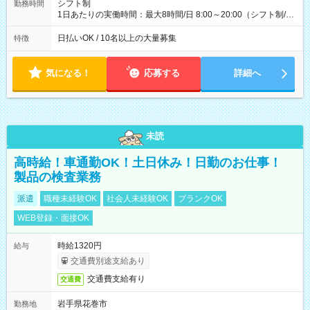
シフト制
勤務時間
1日あたりの実働時間：最大8時間/日 8:00～20:00（シフト制/実
働8時間） ※週5日勤務（場所次第では週4も有り） ※配達状況
によって時間外での勤務可能性有り ※案件により多少の前後あ
日払いOK / 10名以上の大量募集
特徴
り ※配達が完了次第、帰社OKです
気になる！
応募する
詳細へ
未読
高時給！車通勤OK！土日休み！日勤のお仕事！
製品の検査業務
派遣
職種未経験OK
社会人未経験OK
ブランクOK
WEB登録・面接OK
時給1320円
給与
交通費別途支給あり
交通費支給有り
交通費
岩手県花巻市
勤務地