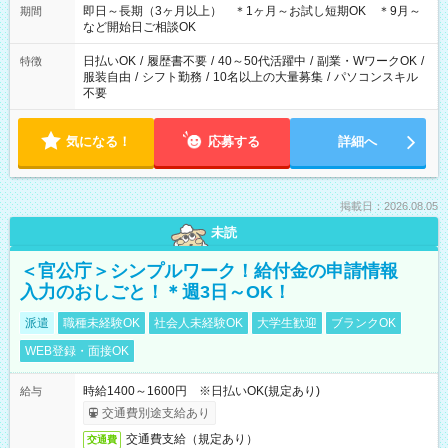
11：00-20：00（実働8ｈ/休憩1ｈ） 12：00-20：00（実働7ｈ/
即日～長期（3ヶ月以上） ＊1ヶ月～お試し短期OK ＊9月～
期間
休憩1ｈ） 12：00-21：00（実働8ｈ/休憩1ｈ） 13：00-22：
など開始日ご相談OK
00（実働8ｈ/休憩1ｈ） ＊時間帯固定OK
日払いOK
/
履歴書不要
/
40～50代活躍中
/
副業・WワークOK
/
特徴
服装自由
/
シフト勤務
/
10名以上の大量募集
/
パソコンスキル
不要
気になる！
応募する
詳細へ
掲載日：2026.08.05
未読
＜官公庁＞シンプルワーク！給付金の申請情報
入力のおしごと！＊週3日～OK！
派遣
職種未経験OK
社会人未経験OK
大学生歓迎
ブランクOK
WEB登録・面接OK
時給1400～1600円 ※日払いOK(規定あり)
給与
交通費別途支給あり
交通費支給（規定あり）
交通費