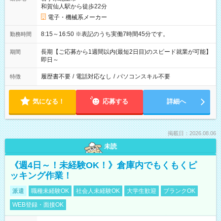
和賀仙人駅から徒歩22分
電子・機械系メーカー
8:15～16:50 ※表記のうち実働7時間45分です。
勤務時間
長期【ご応募から1週間以内(最短2日目)のスピード就業が可能】
期間
即日～
履歴書不要
/
電話対応なし
/
パソコンスキル不要
特徴
気になる！
応募する
詳細へ
掲載日：2026.08.06
未読
《週4日～！未経験OK！》倉庫内でもくもくピ
ッキング作業！
派遣
職種未経験OK
社会人未経験OK
大学生歓迎
ブランクOK
WEB登録・面接OK