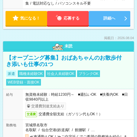
集
/
電話対応なし
/
パソコンスキル不要
気になる！
応募する
詳細へ
掲載日：2026.08.04
未読
【オープニング募集】おばあちゃんのお散歩付
き添いも仕事の1つ
派遣
職種未経験OK
社会人未経験OK
ブランクOK
WEB登録・面接OK
無資格未経験：時給1230円～ ■週払いOK ■扶養内OK ■日
給与
収9840円以上
交通費別途支給あり
交通費全額支給（ガソリン代もOK！）
交通費
宮城県名取市
勤務地
名取駅
/
仙台空港(鉄道)駅
/
館腰駅
/
…
≪車通勤もOK！≫ご自宅近くでご希望の勤務地を紹介しま