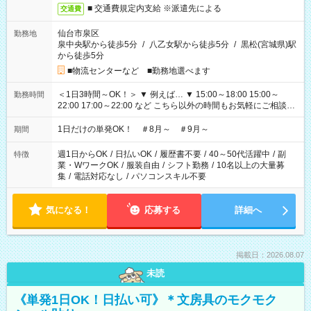
■ 交通費規定内支給 ※派遣先による
交通費
仙台市泉区
勤務地
泉中央駅から徒歩5分
/
八乙女駅から徒歩5分
/
黒松(宮城県)駅
から徒歩5分
■物流センターなど ■勤務地選べます
＜1日3時間～OK！＞ ▼ 例えば… ▼ 15:00～18:00 15:00～
勤務時間
22:00 17:00～22:00 など こちら以外の時間もお気軽にご相談く
ださい！
1日だけの単発OK！ ＃8月～ ＃9月～
期間
週1日からOK
/
日払いOK
/
履歴書不要
/
40～50代活躍中
/
副
特徴
業・WワークOK
/
服装自由
/
シフト勤務
/
10名以上の大量募
集
/
電話対応なし
/
パソコンスキル不要
気になる！
応募する
詳細へ
掲載日：2026.08.07
未読
《単発1日OK！日払い可》＊文房具のモクモク