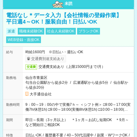
未読
電話なし＊データ入力【会社情報の登録作業】
平日週4～OK！服装自由！日払いOK
派遣
職種未経験OK
社会人未経験OK
ブランクOK
WEB登録・面接OK
時給1600円 ※日払い・週払いOK
給与
交通費別途支給あり
交通費支給あり（上限15000円まで/月）
交通費
仙台市青葉区
勤務地
勾当台公園駅から徒歩2分
/
広瀬通駅から徒歩5分
/
仙台駅か
ら徒歩20分
大手通信会社
9：00～19：00の中で実働7ｈ～ ＜シフト例＞ □9:00～17:00(実
勤務時間
働7h/休憩1h) □9:00～18:00(実働8h/休憩1h) □10:00～18:00(実
働7h/休憩1h) □10:00～19:00(実働8h/休憩1h) ＊時間固定ＯＫ
即日～長期（3ヶ月以上） ＊1ヶ月～お試し短期OK ＊9月～
期間
など開始日ご相談OK
日払いOK
/
履歴書不要
/
40～50代活躍中
/
副業・WワークOK
/
特徴