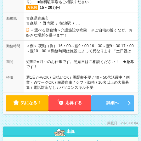
り） ■無料駐車場もご相談ください
15～20万円
月収例
青森県青森市
勤務地
青森駅
/
野内駅
/
後潟駅
/
…
＜選べる勤務地＞介護施設や病院 ※ご自宅の近くなど、お
好きな場所を選べます！
＜例＞ 夜勤（例） 16：00～翌9：00 16：30～翌9：30 17：00
勤務時間
～翌10：00 ※勤務時間は施設によって異なります 「土日祝は休
みたい」 「しっかり稼ぎたい」 「もう少し遅い時間から始めた
い」など ご希望にあったお仕事をご案内いたします。 ※未経験
短期2ヵ月～のお仕事です。開始日はご相談ください！ ★急募
期間
の方の場合は1～2ヶ月間は日中での仕事を経験いただき、 お
です！
仕事に慣れてからの夜勤になります。 ★家庭の都合でお休みが
必要な場合も遠慮なくご相談ください。
週1日からOK
/
日払いOK
/
履歴書不要
/
40～50代活躍中
/
副
特徴
業・WワークOK
/
服装自由
/
シフト勤務
/
10名以上の大量募
集
/
電話対応なし
/
パソコンスキル不要
気になる！
応募する
詳細へ
掲載日：2026.08.04
未読