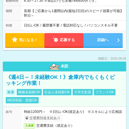
8:30～17:30 ※表記のうち実働7時間50分です。
勤務時間
長期【ご応募から1週間以内(最短2日目)のスピード就業が可能】
期間
即日～
日払いOK
/
履歴書不要
/
電話対応なし
/
パソコンスキル不要
特徴
気になる！
応募する
詳細へ
掲載日：2026.08.06
未読
《週4日～！未経験OK！》倉庫内でもくもくピ
ッキング作業！
派遣
職種未経験OK
社会人未経験OK
大学生歓迎
ブランクOK
WEB登録・面接OK
時給1200円～ ※日払いOK(規定あり) ※スキルにより応相談
給与
交通費別途支給あり
交通費支給（規定あり）
交通費