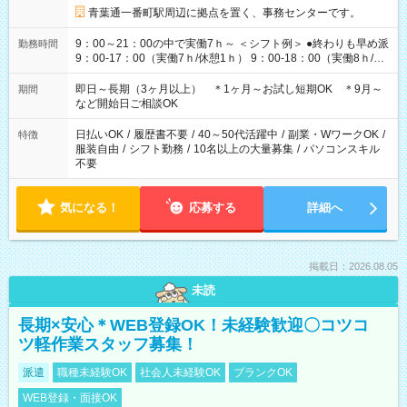
青葉通一番町駅周辺に拠点を置く、事務センターです。
9：00～21：00の中で実働7ｈ～ ＜シフト例＞ ●終わりも早め派
勤務時間
9：00-17：00（実働7ｈ/休憩1ｈ） 9：00-18：00（実働8ｈ/休
憩1ｈ） 10：00-19：00（実働8ｈ/休憩1ｈ） ●朝ゆっくり派
11：00-20：00（実働8ｈ/休憩1ｈ） 12：00-20：00（実働7ｈ/
即日～長期（3ヶ月以上） ＊1ヶ月～お試し短期OK ＊9月～
期間
休憩1ｈ） 12：00-21：00（実働8ｈ/休憩1ｈ） 13：00-22：
など開始日ご相談OK
00（実働8ｈ/休憩1ｈ） ＊時間帯固定OK
日払いOK
/
履歴書不要
/
40～50代活躍中
/
副業・WワークOK
/
特徴
服装自由
/
シフト勤務
/
10名以上の大量募集
/
パソコンスキル
不要
気になる！
応募する
詳細へ
掲載日：2026.08.05
未読
長期×安心＊WEB登録OK！未経験歓迎〇コツコ
ツ軽作業スタッフ募集！
派遣
職種未経験OK
社会人未経験OK
ブランクOK
WEB登録・面接OK