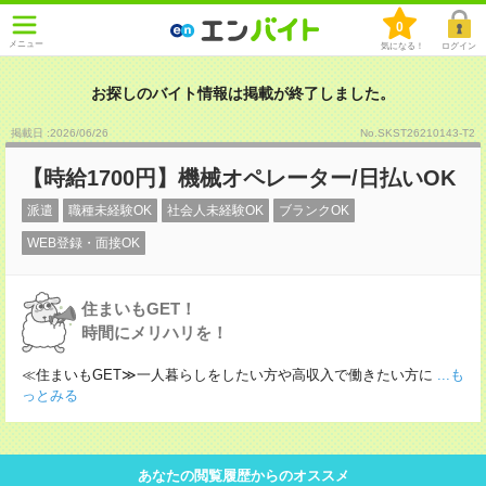
0
メニュー
気になる！
ログイン
お探しのバイト情報は掲載が終了しました。
掲載日 :2026
/
06
/
26
No.SKST26210143-T2
【時給1700円】機械オペレーター/日払いOK
派遣
職種未経験OK
社会人未経験OK
ブランクOK
WEB登録・面接OK
住まいもGET！
時間にメリハリを！
≪住まいもGET≫一人暮らしをしたい方や高収入で働きたい方に
...も
っとみる
あなたの閲覧履歴からのオススメ