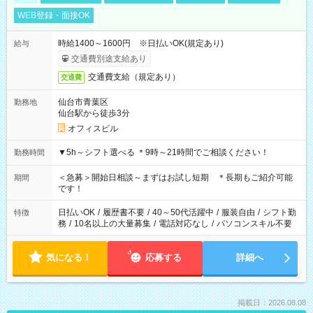
WEB登録・面接OK
時給1400～1600円 ※日払いOK(規定あり)
給与
交通費別途支給あり
交通費支給（規定あり）
交通費
仙台市青葉区
勤務地
仙台駅から徒歩3分
オフィスビル
▼5h～シフト選べる ＊9時～21時間でご相談ください！
勤務時間
＜急募＞開始日相談～まずはお試し短期 ＊長期もご紹介可能
期間
です！
日払いOK
/
履歴書不要
/
40～50代活躍中
/
服装自由
/
シフト勤
特徴
務
/
10名以上の大量募集
/
電話対応なし
/
パソコンスキル不要
気になる！
応募する
詳細へ
掲載日：2026.08.08