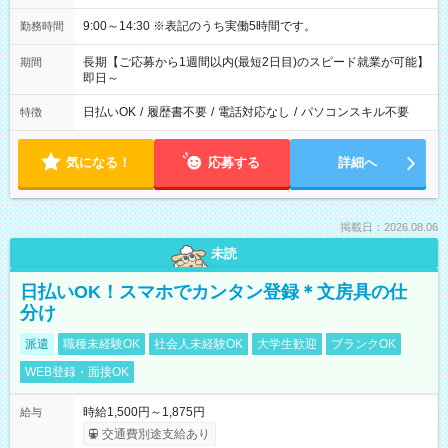
9:00～14:30 ※表記のうち実働5時間です。
勤務時間
長期【ご応募から1週間以内(最短2日目)のスピード就業が可能】
期間
即日～
日払いOK
/
履歴書不要
/
電話対応なし
/
パソコンスキル不要
特徴
気になる！
応募する
詳細へ
掲載日：2026.08.06
未読
日払いOK！スマホでカンタン登録＊文房具の仕
分け
派遣
職種未経験OK
社会人未経験OK
大学生歓迎
ブランクOK
WEB登録・面接OK
時給1,500円～1,875円
給与
交通費別途支給あり