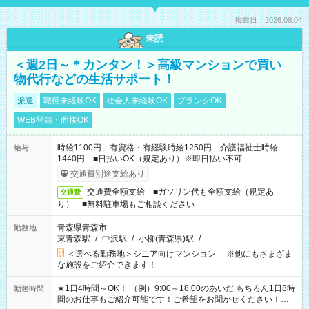
掲載日：2026.08.04
未読
＜週2日～＊カンタン！＞高級マンションで買い
物代行などの生活サポート！
派遣
職種未経験OK
社会人未経験OK
ブランクOK
WEB登録・面接OK
時給1100円 有資格・有経験時給1250円 介護福祉士時給
給与
1440円 ■日払いOK（規定あり）※即日払い不可
交通費別途支給あり
交通費全額支給 ■ガソリン代も全額支給（規定あ
交通費
り） ■無料駐車場もご相談ください
青森県青森市
勤務地
東青森駅
/
中沢駅
/
小柳(青森県)駅
/
…
＜選べる勤務地＞シニア向けマンション ※他にもさまざま
な施設をご紹介できます！
★1日4時間～OK！ （例）9:00～18:00のあいだ もちろん1日8時
勤務時間
間のお仕事もご紹介可能です！ご希望をお聞かせください！★