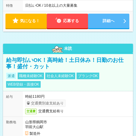
働8時間） ※週5日勤務（場所次第では週4も有り） ※配達状況
によって時間外での勤務可能性有り ※案件により多少の前後あ
日払いOK / 10名以上の大量募集
特徴
り ※配達が完了次第、帰社OKです
気になる！
応募する
詳細へ
未読
給与即払いOK！高時給！土日休み！日勤のお仕
事！盛付・カット
派遣
職種未経験OK
社会人未経験OK
ブランクOK
WEB登録・面接OK
時給1180円
給与
交通費別途支給あり
交通費支給有り
交通費
山形県鶴岡市
勤務地
羽前大山駅
製造外