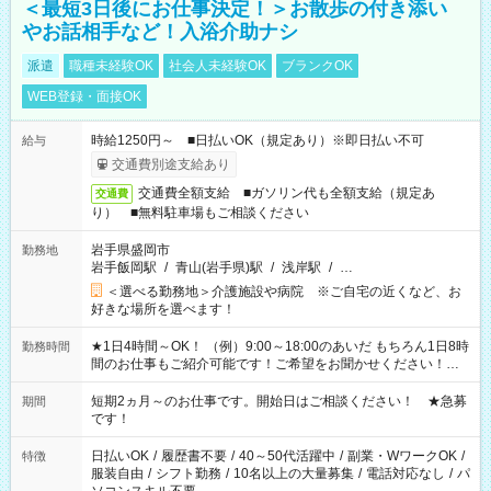
＜最短3日後にお仕事決定！＞お散歩の付き添い
やお話相手など！入浴介助ナシ
派遣
職種未経験OK
社会人未経験OK
ブランクOK
WEB登録・面接OK
時給1250円～ ■日払いOK（規定あり）※即日払い不可
給与
交通費別途支給あり
交通費全額支給 ■ガソリン代も全額支給（規定あ
交通費
り） ■無料駐車場もご相談ください
岩手県盛岡市
勤務地
岩手飯岡駅
/
青山(岩手県)駅
/
浅岸駅
/
…
＜選べる勤務地＞介護施設や病院 ※ご自宅の近くなど、お
好きな場所を選べます！
★1日4時間～OK！ （例）9:00～18:00のあいだ もちろん1日8時
勤務時間
間のお仕事もご紹介可能です！ご希望をお聞かせください！★
家庭の都合でお休みが必要な場合も遠慮なくご相談ください。
※週最低15時間以上の勤務が必要です
短期2ヵ月～のお仕事です。開始日はご相談ください！ ★急募
期間
です！
日払いOK
/
履歴書不要
/
40～50代活躍中
/
副業・WワークOK
/
特徴
服装自由
/
シフト勤務
/
10名以上の大量募集
/
電話対応なし
/
パ