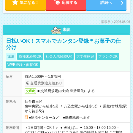
気になる！
応募する
詳細へ
掲載日：2026.08.06
未読
日払いOK！スマホでカンタン登録＊お菓子の仕
分け
派遣
職種未経験OK
社会人未経験OK
大学生歓迎
ブランクOK
WEB登録・面接OK
時給1,500円～1,875円
給与
交通費別途支給あり
■ 交通費規定内支給 ※派遣先による
交通費
仙台市泉区
勤務地
泉中央駅から徒歩5分
/
八乙女駅から徒歩5分
/
黒松(宮城県)駅
から徒歩5分
■物流センターなど ■勤務地選べます
＜1日3時間～OK！＞ ▼ 例えば… ▼ 15:00～18:00 15:00～
勤務時間
22:00 17:00～22:00 など こちら以外の時間もお気軽にご相談く