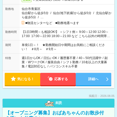
仙台市青葉区
勤務地
仙台駅から徒歩5分
/
仙台(地下鉄)駅から徒歩5分
/
北仙台駅か
ら徒歩5分
/
…
■物流センターなど ■勤務地選べます
【1日3時間～も相談OK!】 ＜シフト例＞ 9:00～12:00 12:00～
勤務時間
17:00 17:00～22:00 18:00～21:00 など こちら以外の時間帯も
お気軽にご相談ください！
単発1日～！ ★勤務開始日や期間はお気軽にご相談くださ
期間
い！ ＃8月～ ＃9月～
週1日からOK
/
日払いOK
/
履歴書不要
/
40～50代活躍中
/
副
特徴
業・WワークOK
/
服装自由
/
シフト勤務
/
10名以上の大量募
集
/
電話対応なし
/
パソコンスキル不要
気になる！
応募する
詳細へ
掲載日：2026.08.05
未読
【オープニング募集】おばあちゃんのお散歩付