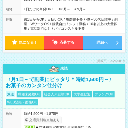
ださい！
1日だけの単発OK！ ＃8月～ ＃9月～
期間
週1日からOK
/
日払いOK
/
履歴書不要
/
40～50代活躍中
/
副
特徴
業・WワークOK
/
服装自由
/
シフト勤務
/
10名以上の大量募
集
/
電話対応なし
/
パソコンスキル不要
気になる！
応募する
詳細へ
掲載日：2026.08.09
未読
〈月1日～で副業にピッタリ＊時給1,500円～〉
お菓子のカンタン仕分け
派遣
職種未経験OK
社会人未経験OK
大学生歓迎
ブランクOK
WEB登録・面接OK
時給1,500円～1,875円
給与
交通費別途支給あり
■ 交通費規定内支給 ※派遣先による
交通費