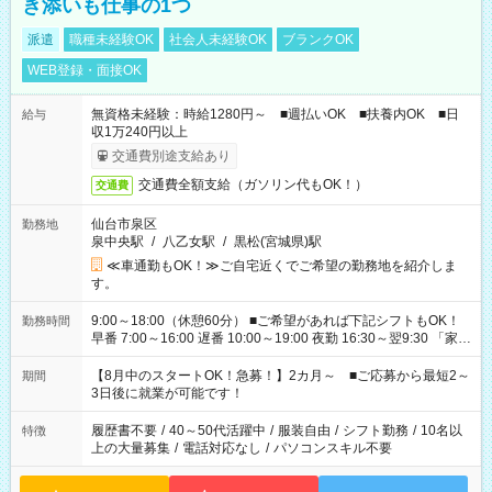
き添いも仕事の1つ
派遣
職種未経験OK
社会人未経験OK
ブランクOK
WEB登録・面接OK
無資格未経験：時給1280円～ ■週払いOK ■扶養内OK ■日
給与
収1万240円以上
交通費別途支給あり
交通費全額支給（ガソリン代もOK！）
交通費
仙台市泉区
勤務地
泉中央駅
/
八乙女駅
/
黒松(宮城県)駅
≪車通勤もOK！≫ご自宅近くでご希望の勤務地を紹介しま
す。
9:00～18:00（休憩60分） ■ご希望があれば下記シフトもOK！
勤務時間
早番 7:00～16:00 遅番 10:00～19:00 夜勤 16:30～翌9:30 「家族
と休みを合わせたい」 「余裕を持って夕飯の準備がしたい」
「できれば残業はしたくない」 など、ご希望を教えてください
【8月中のスタートOK！急募！】2カ月～ ■ご応募から最短2～
期間
ね。 ※Wワーク希望の方へ 今ご覧のお仕事で希望する勤務時間
3日後に就業が可能です！
と、もう1つのお仕事の勤務時間。 合計で週40時間を超える場
合は応募できません。
履歴書不要
/
40～50代活躍中
/
服装自由
/
シフト勤務
/
10名以
特徴
上の大量募集
/
電話対応なし
/
パソコンスキル不要