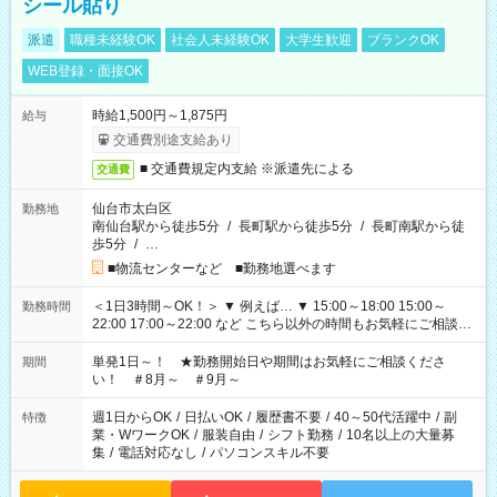
シール貼り
派遣
職種未経験OK
社会人未経験OK
大学生歓迎
ブランクOK
WEB登録・面接OK
時給1,500円～1,875円
給与
交通費別途支給あり
■ 交通費規定内支給 ※派遣先による
交通費
仙台市太白区
勤務地
南仙台駅から徒歩5分
/
長町駅から徒歩5分
/
長町南駅から徒
歩5分
/
…
■物流センターなど ■勤務地選べます
＜1日3時間～OK！＞ ▼ 例えば… ▼ 15:00～18:00 15:00～
勤務時間
22:00 17:00～22:00 など こちら以外の時間もお気軽にご相談く
ださい！
単発1日～！ ★勤務開始日や期間はお気軽にご相談くださ
期間
い！ ＃8月～ ＃9月～
週1日からOK
/
日払いOK
/
履歴書不要
/
40～50代活躍中
/
副
特徴
業・WワークOK
/
服装自由
/
シフト勤務
/
10名以上の大量募
集
/
電話対応なし
/
パソコンスキル不要