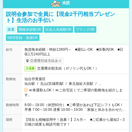
未読
説明会参加で全員に【現金2千円相当プレゼン
ト】生活のお手伝い
派遣
職種未経験OK
社会人未経験OK
ブランクOK
WEB登録・面接OK
無資格未経験：時給1280円～ ■週払いOK ■扶養内OK ■日
給与
収1万240円以上
交通費別途支給あり
交通費全額支給（ガソリン代もOK！）
交通費
仙台市青葉区
勤務地
仙台駅
/
北山(宮城県)駅
/
東北福祉大前駅
/
…
≪車通勤もOK！≫ご自宅近くでご希望の勤務地を紹介しま
す。
9:00～18:00（休憩60分） ■ご希望があれば下記シフトもOK！
勤務時間
早番 7:00～16:00 遅番 10:00～19:00 「家族と休みを合わせた
い」 「余裕を持って夕飯の準備がしたい」 「できれば残業はし
たくない」 など、ご希望を教えてくださいね。 ※Wワーク希望
【現在も積極採用中！急募！】2カ月～ ■ご応募から最短2～3
期間
の方へ 今ご覧のお仕事で希望する勤務時間と、もう1つのお仕事
日後の就業も相談可能です！
の勤務時間。 合計で週40時間を超える場合は応募できません。