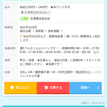
時給1150円～1400円 ★Wワーク不可
給与
交通費別途支給あり
交通費全額支給
交通費
仙台市太白区
勤務地
南仙台駅
/
長町駅
/
長町南駅
/
…
仙台市太白区など…勤務地多数！通いやすい勤務地をご紹介
します。
週5フルタイムがメインです！ ＜勤務時間の例＞ 8:00～17:00
勤務時間
8:30～17:30 9:00～18:00 10:00～19:00 20:30～翌5:30 など ★
その他にも勤務時間多数！ 日勤のみ、残業なし、交替制など
ご希望を教えてください！
即日～長期 ★応募から「最短2日後」に勤務OK！スタート日
期間
はご相談ください。★急募です！
日払いOK
/
履歴書不要
/
40～50代活躍中
/
電話対応なし
/
パソ
特徴
コンスキル不要
気になる！
応募する
詳細へ
掲載日：2026.08.09