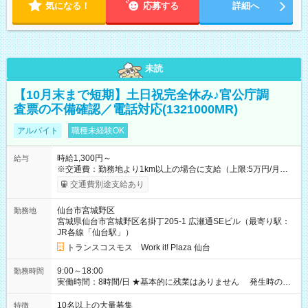
気になる！
応募する
詳細へ
未読
【10月末まで短期】土日祝完全休み♪官公庁調
査票の不備確認／電話対応(1321000MR)
アルバイト
職種未経験OK
時給1,300円～
給与
※交通費：勤務地より1km以上の場合に支給（上限:5万円/月・
2,500円/日） ※残業代：残業発生時は1分単位で支給 ※研修中の
交通費別途支給あり
給与変動なし ＜ 収入例 ＞ ■週5日勤務の場合… 月収22万8,800
円以上可能 ※交通費別途支給 （時給1,300円×8時間×22日） ■週
仙台市宮城野区
勤務地
4日勤務の場合… 月収16万6,400円以上可能 ※交通費別途支給
宮城県仙台市宮城野区名掛丁205-1 広瀬通SEビル（最寄り駅：
（時給1,300円×8時間×16日） 【試用期間】試用期間なし
JR各線「仙台駅」）
トランスコスモス Work it! Plaza 仙台
9:00～18:00
勤務時間
実働時間：8時間/日 ★基本的に残業はありません 発生時の残
業代は1分単位で支給いたします
10名以上の大量募集
特徴