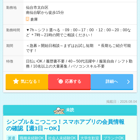
仙台市太白区
勤務地
南仙台駅から徒歩15分
倉庫
▼7h～シフト選べる ・09：00～17：00 ・12：00～20：00な
勤務時間
ど ＊7時～21時の間でご相談ください！
＜急募＞開始日相談～まずはお試し短期 ＊長期もご紹介可能
期間
です！
日払いOK
/
履歴書不要
/
40～50代活躍中
/
服装自由
/
シフト勤
特徴
務
/
10名以上の大量募集
/
パソコンスキル不要
気になる！
応募する
詳細へ
掲載日：2026.08.04
未読
シンプル＆こつこつ！スマホアプリの会員情報
の確認【週3日～OK】
派遣
職種未経験OK
社会人未経験OK
大学生歓迎
ブランクOK