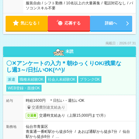
服装自由
/
シフト勤務
/
10名以上の大量募集
/
電話対応なし
/
パ
ソコンスキル不要
気になる！
応募する
詳細へ
掲載日：2026.07.31
未読
〇✕アンケートの入力＊朝ゆっくりOK/残業な
し週3～/日払いOK(^^)/
派遣
職種未経験OK
社会人未経験OK
ブランクOK
WEB登録・面接OK
時給1600円 ＊日払い・週払いOK
給与
交通費別途支給あり
交通時支給あり（上限15,000円まで/月）
交通費
仙台市青葉区
勤務地
青葉通一番町駅から徒歩5分
/
あおば通駅から徒歩7分
/
仙台
駅から徒歩8分
/
…