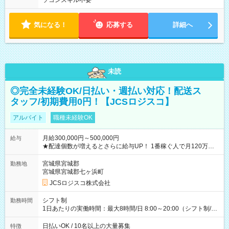
ソコンスキル不要
気になる！
応募する
詳細へ
未読
◎完全未経験OK/日払い・週払い対応！配送ス
タッフ/初期費用0円！【JCSロジスコ】
アルバイト
職種未経験OK
月給300,000円～500,000円
給与
★配達個数が増えるとさらに給与UP！ 1番稼ぐ人で月120万ほ
ど！ ・主要都市エリア 月収55万円／週5日稼働 月収65万~112
万円／週6日稼働 ・地方郊外エリア 月収40万円／週5日稼働 月
宮城県宮城郡
勤務地
収40万円~50万円／週6日稼働 ＜モデルイメージ＞ ■月収50万
宮城県宮城郡七ヶ浜町
円 (27歳男性/江東区在住)※元建築関係 1日150個配達×25日勤務
JCSロジスコ株式会社
(日休み) ■月収80万円(43歳男性/墨田区在住)※元営業 1日200個
配達×25日勤務(月休み) 【試用期間】試用期間なし
シフト制
勤務時間
1日あたりの実働時間：最大8時間/日 8:00～20:00（シフト制/実
働8時間） ※週5日勤務（場所次第では週4も有り） ※配達状況
によって時間外での勤務可能性有り ※案件により多少の前後あ
日払いOK / 10名以上の大量募集
特徴