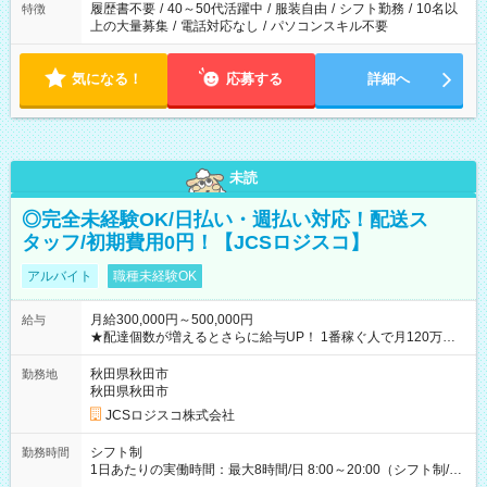
履歴書不要
/
40～50代活躍中
/
服装自由
/
シフト勤務
/
10名以
特徴
上の大量募集
/
電話対応なし
/
パソコンスキル不要
気になる！
応募する
詳細へ
未読
◎完全未経験OK/日払い・週払い対応！配送ス
タッフ/初期費用0円！【JCSロジスコ】
アルバイト
職種未経験OK
月給300,000円～500,000円
給与
★配達個数が増えるとさらに給与UP！ 1番稼ぐ人で月120万ほ
ど！ ・主要都市エリア 月収55万円／週5日稼働 月収65万~112
万円／週6日稼働 ・地方郊外エリア 月収40万円／週5日稼働 月
秋田県秋田市
勤務地
収40万円~50万円／週6日稼働 ＜モデルイメージ＞ ■月収50万
秋田県秋田市
円 (27歳男性/江東区在住)※元建築関係 1日150個配達×25日勤務
JCSロジスコ株式会社
(日休み) ■月収80万円(43歳男性/墨田区在住)※元営業 1日200個
配達×25日勤務(月休み) 【試用期間】試用期間なし
シフト制
勤務時間
1日あたりの実働時間：最大8時間/日 8:00～20:00（シフト制/実