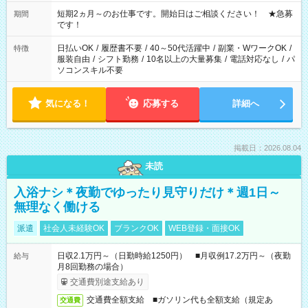
家庭の都合でお休みが必要な場合も遠慮なくご相談ください。
※週最低15時間以上の勤務が必要です
短期2ヵ月～のお仕事です。開始日はご相談ください！ ★急募
期間
です！
日払いOK
/
履歴書不要
/
40～50代活躍中
/
副業・WワークOK
/
特徴
服装自由
/
シフト勤務
/
10名以上の大量募集
/
電話対応なし
/
パ
ソコンスキル不要
気になる！
応募する
詳細へ
掲載日：2026.08.04
未読
入浴ナシ＊夜勤でゆったり見守りだけ＊週1日～
無理なく働ける
派遣
社会人未経験OK
ブランクOK
WEB登録・面接OK
日収2.1万円～（日勤時給1250円） ■月収例17.2万円～（夜勤
給与
月8回勤務の場合）
交通費別途支給あり
交通費全額支給 ■ガソリン代も全額支給（規定あ
交通費