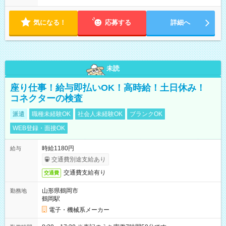
り ※配達が完了次第、帰社OKです
気になる！
応募する
詳細へ
未読
座り仕事！給与即払いOK！高時給！土日休み！
コネクターの検査
派遣
職種未経験OK
社会人未経験OK
ブランクOK
WEB登録・面接OK
時給1180円
給与
交通費別途支給あり
交通費支給有り
交通費
山形県鶴岡市
勤務地
鶴岡駅
電子・機械系メーカー