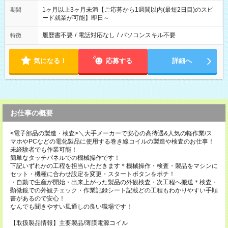
1ヶ月以上3ヶ月未満【ご応募から1週間以内(最短2日目)のスピ
期間
ード就業が可能】即日～
履歴書不要
/
電話対応なし
/
パソコンスキル不要
特徴
気になる！
応募する
詳細へ
お仕事の概要
<電子部品の製造・検査>＼大手メーカーで安心の高待遇&人気の軽作業/ス
マホやPCなどの電化製品に使用する巻き線コイルの製造や検査のお仕事！
未経験者でも作業可能！
簡単なタッチパネルでの機械操作です！
下記いずれかの工程を担当いただきます＊機械操作・検査・製品をマシンに
セット・機種に合わせ設定を変更・スタートボタンをポチ！
・自動で生産が開始・出来上がった製品の外観検査・次工程へ搬送＊検査・
顕微鏡での外観チェック・作業記録シート記載どの工程もわかりやすい手順
書があるので安心！
なんでも聞きやすい風通しの良い職場です！
【取扱製品情報】主要製品/薄膜電源コイル