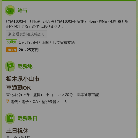
給与
時給1600円 月収例 24万円 時給1600円×実働7h45m×週5日×4週 ※月収
例を保証するものではありません。
交通費別途支給あり
1ヶ月3万円を上限として実費支給
交通費
20～25万円
月収例
勤務地
栃木県小山市
車通勤OK
東北本線(上野－盛岡) 小山 バス20分 ※車通勤可能
電機・電子・OA・精密機器メ－カ－
勤務曜日
土日祝休