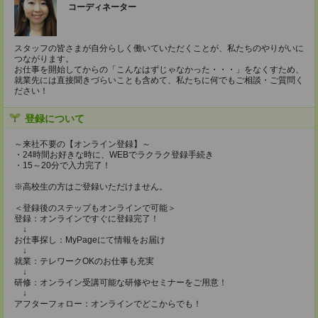
コーディネーター
スタッフの皆さまが自分らしく働いていただくことが、私たちのやりがいに
つながります。
お仕事を開始してからの「こんなはずじゃなかった・・・」をなくすため、
就業先には直接聞きづらいことも含めて、私たちに何でもご相談・ご質問く
ださい！
登録について
～来社不要の【オンライン登録】～
・24時間お好きな時に、WEBでラクラク登録手続き
・15～20分で入力完了！
※高校生の方はご登録いただけません。
＜登録後のステップもオンラインで可能＞
登録：オンラインですぐに登録完了！
↓
お仕事探し：MyPageにて情報をお届け
↓
就業：テレワークOKのお仕事も充実
↓
研修：オンライン受講可能な研修やセミナーをご用意！
↓
アフターフォロー：オンラインでどこからでも！