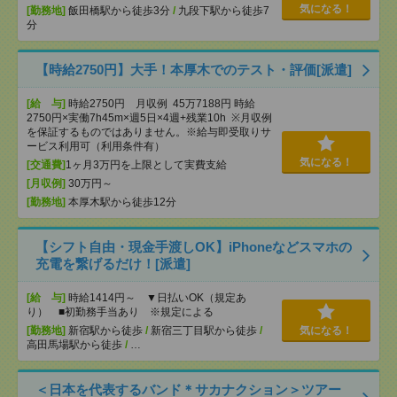
気になる！
[勤務地]
飯田橋駅から徒歩3分
/
九段下駅から徒歩7
分
【時給2750円】大手！本厚木でのテスト・評価[派遣]
[給 与]
時給2750円 月収例 45万7188円 時給
2750円×実働7h45m×週5日×4週+残業10h ※月収例
を保証するものではありません。※給与即受取りサ
ービス利用可（利用条件有）
気になる！
[交通費]
1ヶ月3万円を上限として実費支給
[月収例]
30万円～
[勤務地]
本厚木駅から徒歩12分
【シフト自由・現金手渡しOK】iPhoneなどスマホの
充電を繋げるだけ！[派遣]
[給 与]
時給1414円～ ▼日払いOK（規定あ
り） ■初勤務手当あり ※規定による
[勤務地]
新宿駅から徒歩
/
新宿三丁目駅から徒歩
/
気になる！
高田馬場駅から徒歩
/
…
＜日本を代表するバンド＊サカナクション＞ツアー