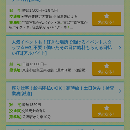
[給 与]
時給1,500円～1,875円
[交通費]
■ 交通費規定内支給 ※派遣先による
気になる！
[勤務地]
宇都宮駅からバイク・車
/
東武宇都宮駅か
らバイク・車
/
雀宮駅からバイク・車
/
…
人気イベントも！好きな場所で働けるイベントスタ
ッフ☆来社不要！働いたその日に給料もらえる日払
い/T1[アルバイト]
[給 与]
日給13,000円～
[勤務地]
東京都豊島区南池袋（最寄り駅：池袋駅）
気になる！
座り仕事！給与即払いOK！高時給！土日休み！検査
業務[派遣]
[給 与]
時給1320円
[交通費]
交通費支給有り
気になる！
[勤務地]
佐野駅から車10分