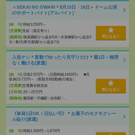
＜SEKAI NO OWARI＊8月15日・16日＞ドーム公演
のサポートバイト[アルバイト]
[給 与]
時給1250円～
[交通費]
支給（規定有り）
気になる！
[勤務地]
後楽園駅から徒歩5分
/
水道橋駅から徒歩5
分
/
春日(東京都)駅から徒歩7分
入浴ナシ＊夜勤でゆったり見守りだけ＊週1日～無理
なく働ける[派遣]
[給 与]
日収2.9万円～（日勤時給1650円） ■月
収例23.7万円～（夜勤月8回勤務の場合）
[交通費]
交通費全額支給
気になる！
[月収例]
20～25万円
[勤務地]
勝田駅
/
平磯駅
/
佐和駅
/
…
《単発1日OK！日払い可》＊お菓子のモクモクシー
ル貼り[派遣]
[給 与]
時給1,500円～1,875円