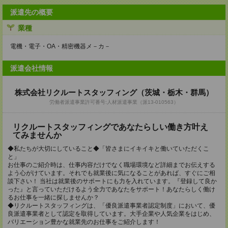
派遣先の概要
業種
電機・電子・OA・精密機器メ－カ－
派遣会社情報
株式会社リクルートスタッフィング（茨城・栃木・群馬）
労働者派遣事業許可番号:人材派遣事業（派13-010563）
リクルートスタッフィングであなたらしい働き方叶え
てみませんか
◆私たちが大切にしていること◆「皆さまにイキイキと働いていただくこ
と」
お仕事のご紹介時は、仕事内容だけでなく職場環境など詳細までお伝えする
よう心がけています。それでも就業後に気になることがあれば、すぐにご相
談下さい！ 当社は就業後のサポートにも力を入れています。『登録して良か
った』と言っていただけるよう全力であなたをサポート！あなたらしく働け
るお仕事を一緒に探しませんか？
◆リクルートスタッフィングは、「優良派遣事業者認定制度」において、優
良派遣事業者として認定を取得しています。大手企業や人気企業をはじめ、
バリエーション豊かな就業先のお仕事をご紹介します！