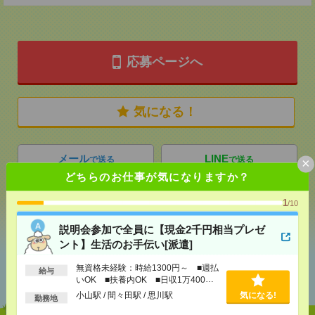
応募ページへ
気になる！
メール
LINE
で送る
で送る
×
どちらのお仕事が気になりますか？
1
/10
シェア
ツイート
ブックマーク
説明会参加で全員に【現金2千円相当プレゼ
ント】生活のお手伝い[派遣]
あなたの閲覧履歴からの
無資格未経験：時給1300円～ ■週払
給与
おすすめ
いOK ■扶養内OK ■日収1万400円
以上
小山駅 / 間々田駅 / 思川駅
気になる!
勤務地