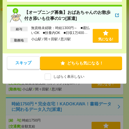
説明会参加で全員に【現金2千円相当プレゼント】生
【オープニング募集】おばあちゃんのお散歩
活のお手伝い[派遣]
付き添いも仕事の1つ[派遣]
[給 与]
無資格未経験：時給1300円～ ■週払い
無資格未経験：時給1300円～ ■週払
給与
OK ■扶養内OK ■日収1万400円以上
いOK ■扶養内OK ■日収1万400円
[交通費]
交通費全額支給（ガソリン代もOK！）
気になる！
以上
小山駅 / 間々田駅 / 思川駅
気になる!
勤務地
[勤務地]
小山駅
/
間々田駅
/
思川駅
【オープニング募集】おばあちゃんのお散歩付き添
いも仕事の1つ[派遣]
スキップ
どちらも気になる！
[給 与]
無資格未経験：時給1300円～ ■週払い
しばらく表示しない
OK ■扶養内OK ■日収1万400円以上
[交通費]
交通費全額支給（ガソリン代もOK！）
気になる！
[勤務地]
小山駅
/
間々田駅
/
思川駅
時給1750円＊完全在宅！KADOKAWA！書籍データ
に関わるデータ入力[派遣]
[給 与]
時給1750円
[交通費]
全額支給