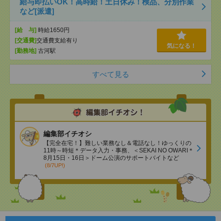
給与即払いOK！高時給！土日休み！検品、分別作業
など[派遣]
[給 与]
時給1650円
[交通費]
交通費支給有り
気になる！
[勤務地]
古河駅
すべて見る
編集部イチオシ
【完全在宅！】難しい業務なし＆電話なし！ゆっくりの
11時～時短＊データ入力・事務、＜SEKAI NO OWARI＊
8月15日・16日＞ドーム公演のサポートバイトなど
(8/7UP!)