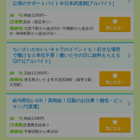
公演のサポートバイト＠日本武道館[アルバイト]
[給 与]
時給1250円～
[交通費]
支給（規定有り）
気になる！
[勤務地]
九段下駅から徒歩5分
/
竹橋駅から徒歩10
分
/
神保町駅から徒歩15分
/
…
ちいさいかわいいキャラのイベントも！好きな場所
で働ける☆来社不要！働いたその日に給料もらえる
◎/T1[アルバイト]
[給 与]
日給13,000円～
[勤務地]
埼玉県さいたま市大宮区錦町（最寄り駅：
気になる！
大宮駅）
給与即払いOK！高時給！日勤のお仕事！梱包・ピッ
キング[派遣]
[給 与]
時給1340円
[交通費]
交通費支給有り
気になる！
[勤務地]
宇都宮駅から車10分