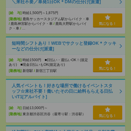
＼来社不要／単発1日OK＊DMの仕分け[派遣]
[給 与]
時給1,500円～1,875円
[勤務地]
鹿島サッカースタジアム駅からバイク・車
/
鹿島神宮駅からバイク・車
/
鹿島大野駅からバイ
気になる！
ク・車
/
…
短時間シフトあり！WEBでサクッと登録OK＊クッキ
ーなどの仕分け[派遣]
[給 与]
時給1500円 ■日払い・週払いOK！(規定
あり) ■現金日払いもOK(規定あり)
気になる！
[勤務地]
新宿駅
/
新宿三丁目駅
人気イベントも！好きな場所で働けるイベントスタ
ッフ☆来社不要！働いたその日に給料もらえる日払
い/T1[アルバイト]
[給 与]
日給13,000円～
[勤務地]
東京都渋谷区渋谷（最寄り駅：渋谷駅）
気になる！