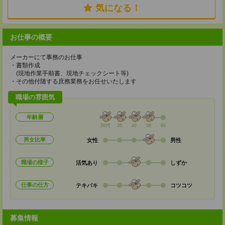
気になる！
お仕事の概要
メーカーにて事務のお仕事
・書類作成
(現地作業手順書、現地チェックシート等)
・その他付随する庶務業務をお任せいたします
職場の雰囲気
年齢層
20代
30
40
50
60
男女比率
女性
男性
職場の様子
活気あり
しずか
仕事の仕方
テキパキ
コツコツ
募集情報