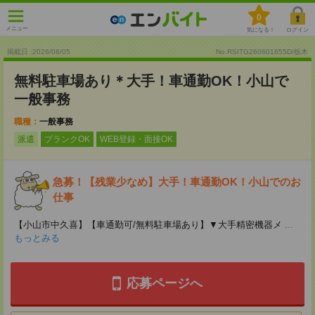
0
メニュー
気になる！
ログイン
掲載日 :2026
/
08
/
05
No.RSITG260601655D/栃木
無料駐車場あり＊大手！車通勤OK！小山で
一般事務
職種：
一般事務
派遣
ブランクOK
WEB登録・面接OK
急募！【残業少なめ】大手！車通勤OK！小山でのお
仕事
【小山市中久喜】【車通勤可/無料駐車場あり】▼大手精密機器メ
...
もっとみる
応募ページへ