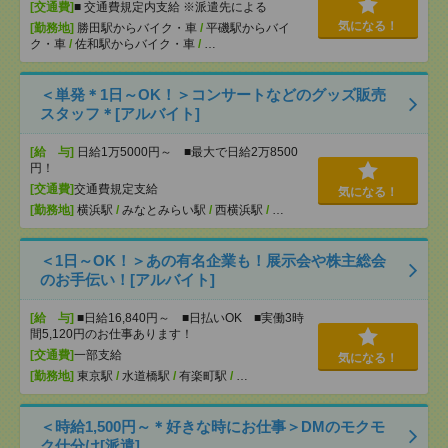
[交通費]
■ 交通費規定内支給 ※派遣先による
気になる！
[勤務地]
勝田駅からバイク・車
/
平磯駅からバイ
ク・車
/
佐和駅からバイク・車
/
…
＜単発＊1日～OK！＞コンサートなどのグッズ販売
スタッフ＊[アルバイト]
[給 与]
日給1万5000円～ ■最大で日給2万8500
円！
[交通費]
交通費規定支給
気になる！
[勤務地]
横浜駅
/
みなとみらい駅
/
西横浜駅
/
…
＜1日～OK！＞あの有名企業も！展示会や株主総会
のお手伝い！[アルバイト]
[給 与]
■日給16,840円～ ■日払いOK ■実働3時
間5,120円のお仕事あります！
[交通費]
一部支給
気になる！
[勤務地]
東京駅
/
水道橋駅
/
有楽町駅
/
…
＜時給1,500円～＊好きな時にお仕事＞DMのモクモ
ク仕分け[派遣]