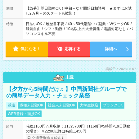
【急募】即日勤務OK！中旬～など開始日相談可 ★まずはお試
期間
し2カ月～のスタートも歓迎！
日払いOK
/
履歴書不要
/
40～50代活躍中
/
副業・WワークOK
/
特徴
服装自由
/
シフト勤務
/
10名以上の大量募集
/
電話対応なし
/
パ
ソコンスキル不要
気になる！
応募する
詳細へ
掲載日：2026.08.07
未読
【夕方から5時間だけ♬】中国新聞社グループで
の簡単データ入力・チェック業務
派遣
職種未経験OK
社会人未経験OK
大学生歓迎
ブランクOK
WEB登録・面接OK
時給1160円☆月収例：11万5700円（1160円×5時間×19日勤務
給与
の場合） ※22:00以降は時給1,450円
交通費別途支給あり