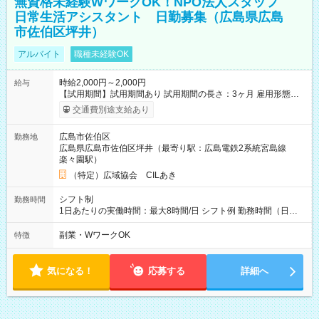
無資格未経験WワークOK！NPO法人スタッフ
日常生活アシスタント 日勤募集（広島県広島
市佐伯区坪井）
アルバイト
職種未経験OK
時給2,000円～2,000円
給与
【試用期間】試用期間あり 試用期間の長さ：3ヶ月 雇用形態、
給与は本採用時と同じです。
交通費別途支給あり
広島市佐伯区
勤務地
広島県広島市佐伯区坪井（最寄り駅：広島電鉄2系統宮島線
楽々園駅）
（特定）広域協会 CILあき
シフト制
勤務時間
1日あたりの実働時間：最大8時間/日 シフト例 勤務時間（日
勤）・8時～18時 （実働時間8時間 待機休憩2時間）（日勤1回
あたりの給与 2万円）
副業・WワークOK
特徴
気になる！
応募する
詳細へ