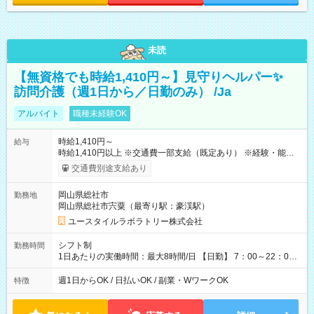
未読
【無資格でも時給1,410円～】見守りヘルパー✨
訪問介護（週1日から／日勤のみ） /Ja
アルバイト
職種未経験OK
時給1,410円～
給与
時給1,410円以上 ※交通費一部支給（既定あり） ※経験・能力を
考慮して決定します 【収入例】 週1回勤務の場合：1,410円×8時
交通費別途支給あり
間×4回=4万5,120円 週3回勤務の場合：1,410円×8時間×12回
=13万5,360円 週5回勤務の場合：1,410円×8時間×20回=22万
岡山県総社市
勤務地
5,600円 【試用期間】試用期間あり 試用期間の長さ：2ヶ月
岡山県総社市宍粟（最寄り駅：豪渓駅）
※ 雇用形態と給与に、本採用時と異なる部分があります。 雇用
形態：本採用時と同じです。 給与：時給 1,050円以上
ユースタイルラボラトリー株式会社
シフト制
勤務時間
1日あたりの実働時間：最大8時間/日 【日勤】 7：00～22：00
の間で8時間勤務（休憩時間は法定通り） ※週1日～OK ／ 夜勤
なし ＊＊ 勤務時間例 ＊＊ ■8時から17時 ■9時から18時 ■10
週1日からOK / 日払いOK / 副業・WワークOK
特徴
時から19時 ■12時から21時 など ※訪問先により変動 ※曜日固
定（毎週同じ曜日勤務）