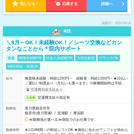
気になる！
応募する
詳細へ
掲載日：2026.08.04
未読
＼8月～OK！未経験OK！／シーツ交換などカン
タンなことから＊院内サポート
派遣
職種未経験OK
社会人未経験OK
大学生歓迎
ブランクOK
WEB登録・面接OK
無資格未経験：時給1250円～ 経験者：時給1350円～★日払い
給与
／週払い制度あり（月払いも選べます）※稼働開始時は手続き完
了次第のお支払いとなります。
交通費別途支給あり
交通費支給※規定有
交通費
香川県観音寺市
勤務地
観音寺(香川県)駅
/
箕浦駅
/
豊浜駅
≪勤務地が選べる≫病院でのお仕事です。
★1日4時間～の時短シフトOK ★都合に合わせてシフトが決めら
勤務時間