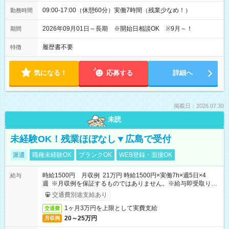
09:00-17:00（休憩60分）実働7時間（残業少なめ！）
勤務時間
2026年09月01日～長期 ※開始日相談OK ※9月～！
期間
履歴書不要
特徴
気になる！
応募する
詳細へ
掲載日：2026.07.30
未読
未経験OK！残業ほぼなし▼広島で受付
派遣
職種未経験OK
ブランクOK
WEB登録・面接OK
時給1500円 月収例 21万円 時給1500円×実働7h×週5日×4
給与
週 ※月収例を保証するものではありません。※給与即受取りサ
ービス利用可（利用条件有）
交通費別途支給あり
1ヶ月3万円を上限として実費支給
交通費
20～25万円
月収例