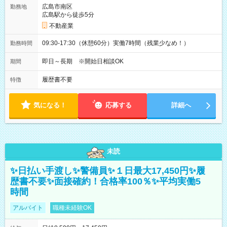
広島市南区
勤務地
広島駅から徒歩5分
不動産業
09:30-17:30（休憩60分）実働7時間（残業少なめ！）
勤務時間
即日～長期 ※開始日相談OK
期間
履歴書不要
特徴
気になる！
応募する
詳細へ
未読
✨日払い手渡し✨警備員✨１日最大17,450円✨履
歴書不要✨面接確約！合格率100％✨平均実働5
時間
アルバイト
職種未経験OK