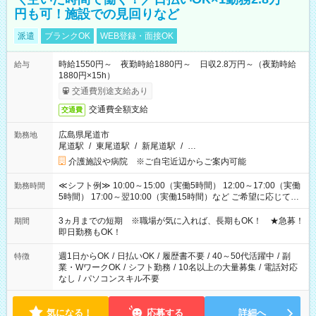
円も可！施設での見回りなど
派遣
ブランクOK
WEB登録・面接OK
時給1550円～ 夜勤時給1880円～ 日収2.8万円～（夜勤時給
給与
1880円×15h）
交通費別途支給あり
交通費全額支給
交通費
広島県尾道市
勤務地
尾道駅
/
東尾道駅
/
新尾道駅
/
…
介護施設や病院 ※ご自宅近辺からご案内可能
≪シフト例≫ 10:00～15:00（実働5時間） 12:00～17:00（実働
勤務時間
5時間） 17:00～翌10:00（実働15時間）など ご希望に応じて、
働く時間は調整できます！ お気軽に担当へ相談ください！
3ヵ月までの短期 ※職場が気に入れば、長期もOK！ ★急募！
期間
即日勤務もOK！
週1日からOK
/
日払いOK
/
履歴書不要
/
40～50代活躍中
/
副
特徴
業・WワークOK
/
シフト勤務
/
10名以上の大量募集
/
電話対応
なし
/
パソコンスキル不要
気になる！
応募する
詳細へ