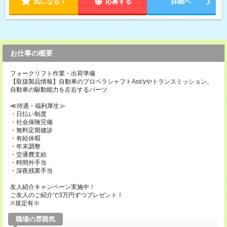
気になる！
応募する
詳細へ
お仕事の概要
フォークリフト作業・出荷準備
【取扱製品情報】自動車のプロペラシャフトAss'yやトランスミッション。
自動車の駆動能力を左右するパーツ
≪待遇・福利厚生≫
・日払い制度
・社会保険完備
・無料定期健診
・有給休暇
・年末調整
・交通費支給
・時間外手当
・深夜残業手当
友人紹介キャンペーン実施中！
ご友人のご紹介で3万円ずつプレゼント！
※規定有※
職場の雰囲気