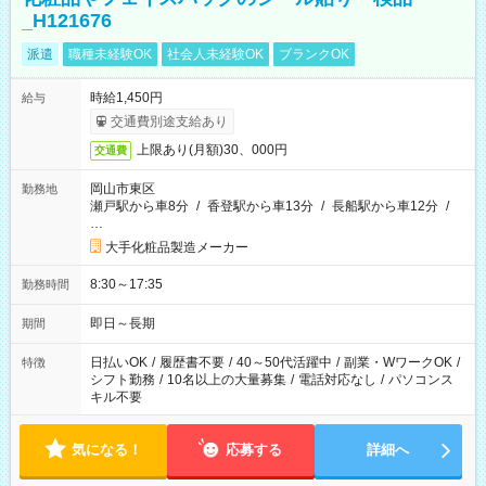
_H121676
派遣
職種未経験OK
社会人未経験OK
ブランクOK
時給1,450円
給与
交通費別途支給あり
上限あり(月額)30、000円
交通費
岡山市東区
勤務地
瀬戸駅から車8分
/
香登駅から車13分
/
長船駅から車12分
/
…
大手化粧品製造メーカー
8:30～17:35
勤務時間
即日～長期
期間
日払いOK
/
履歴書不要
/
40～50代活躍中
/
副業・WワークOK
/
特徴
シフト勤務
/
10名以上の大量募集
/
電話対応なし
/
パソコンス
キル不要
気になる！
応募する
詳細へ