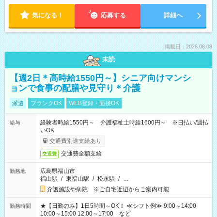
気になる！
応募する
詳細へ
掲載日：2026.08.08
未読
【週2日＊高時給1550円～】シニア向けマンシ
ョンで食事の配膳や見守り＊介護
派遣
ブランクOK
WEB登録・面接OK
経験者時給1550円～ 介護福祉士時給1600円～ ※日払い/週払
給与
いOK
交通費別途支給あり
交通費全額支給
交通費
広島県福山市
勤務地
福山駅
/
東福山駅
/
松永駅
/
…
介護施設や病院 ※ご自宅近辺からご案内可能
★【日勤のみ】1日5時間～OK！ ≪シフト例≫ 9:00～14:00
勤務時間
10:00～15:00 12:00～17:00 など