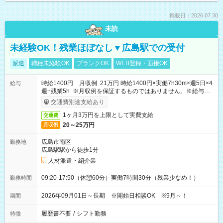
掲載日：2026.07.30
未読
未経験OK！残業ほぼなし▼広島駅での受付
派遣
職種未経験OK
ブランクOK
WEB登録・面接OK
時給1400円 月収例 21万円 時給1400円×実働7h30m×週5日×4
給与
週+残業5h ※月収例を保証するものではありません。※給与即
受取りサービス利用可（利用条件有）
交通費別途支給あり
1ヶ月3万円を上限として実費支給
交通費
20～25万円
月収例
広島市南区
勤務地
広島駅駅から徒歩1分
人材派遣・紹介業
09:20-17:50（休憩60分）実働7時間30分（残業少なめ！）
勤務時間
2026年09月01日～長期 ※開始日相談OK ※9月～！
期間
履歴書不要
/
シフト勤務
特徴