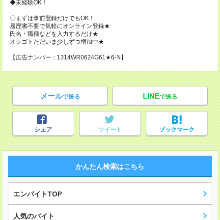
◆未経験OK！
〇まずは事前登録だけでもOK！
履歴書不要で気軽にオンライン登録★
氏名・職種などを入力するだけ★
オシゴトただいま少しずつ増加中★
【広告ナンバー：1314WR0624G61★6-N】
メール
LINE
で送る
で送る
シェア
ツイート
ブックマーク
かんたん検索はこちら
エンバイトTOP
人気のバイト