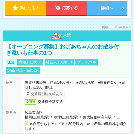
気になる！
応募する
詳細へ
掲載日：2026.08.05
未読
【オープニング募集】おばあちゃんのお散歩付
き添いも仕事の1つ
派遣
職種未経験OK
社会人未経験OK
ブランクOK
WEB登録・面接OK
無資格未経験：時給1400円～ ■週払いOK ■扶養内OK ■日
給与
収1万1200円以上
交通費別途支給あり
交通費全額支給
交通費
広島市西区
勤務地
横川(広島県)駅
/
草津(広島県)駅
/
修大協創中高前駅
/
…
≪自宅からドアtoドアで30分以内！≫ご希望の勤務地を紹介
します。