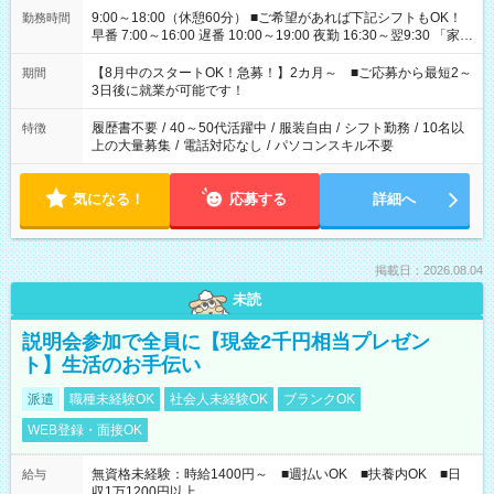
9:00～18:00（休憩60分） ■ご希望があれば下記シフトもOK！
勤務時間
早番 7:00～16:00 遅番 10:00～19:00 夜勤 16:30～翌9:30 「家族
と休みを合わせたい」 「余裕を持って夕飯の準備がしたい」
「できれば残業はしたくない」 など、ご希望を教えてください
【8月中のスタートOK！急募！】2カ月～ ■ご応募から最短2～
期間
ね。 ※Wワーク希望の方へ 今ご覧のお仕事で希望する勤務時間
3日後に就業が可能です！
と、もう1つのお仕事の勤務時間。 合計で週40時間を超える場
合は応募できません。
履歴書不要
/
40～50代活躍中
/
服装自由
/
シフト勤務
/
10名以
特徴
上の大量募集
/
電話対応なし
/
パソコンスキル不要
気になる！
応募する
詳細へ
掲載日：2026.08.04
未読
説明会参加で全員に【現金2千円相当プレゼン
ト】生活のお手伝い
派遣
職種未経験OK
社会人未経験OK
ブランクOK
WEB登録・面接OK
無資格未経験：時給1400円～ ■週払いOK ■扶養内OK ■日
給与
収1万1200円以上