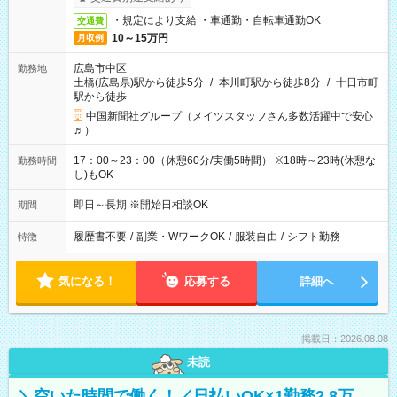
・規定により支給 ・車通勤・自転車通勤OK
交通費
10～15万円
月収例
広島市中区
勤務地
土橋(広島県)駅から徒歩5分
/
本川町駅から徒歩8分
/
十日市町
駅から徒歩
中国新聞社グループ（メイツスタッフさん多数活躍中で安心
♬）
17：00～23：00（休憩60分/実働5時間） ※18時～23時(休憩な
勤務時間
し)もOK
即日～長期 ※開始日相談OK
期間
履歴書不要
/
副業・WワークOK
/
服装自由
/
シフト勤務
特徴
気になる！
応募する
詳細へ
掲載日：2026.08.08
未読
＼空いた時間で働く！／日払いOK×1勤務2.8万