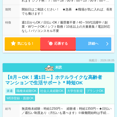
れます シフト例： 7：00～16：00 9：00～15：00 9：00～
18：00 11：00～20：00 など ※Wワークの場合、他のお仕事と
合わせ週40時間超の就業はご案内できません ※法令に基づき、
開始日はご相談ください！ ★急募 ★職場が気に入れば、長期
期間
週20時間以上勤務は社会保険への加入対象となります ※労働者
でも働けます！
派遣法（日雇い派遣の原則禁止）により、短時間・短期間の就
業はご案内が難しい場合があります
週1日からOK
/
日払いOK
/
履歴書不要
/
40～50代活躍中
/
副
特徴
業・WワークOK
/
シフト勤務
/
10名以上の大量募集
/
電話対応
なし
/
パソコンスキル不要
気になる！
応募する
詳細へ
掲載日：2026.08.05
未読
【8月～OK！週1日～】ホテルライクな高齢者
マンションで生活サポート＊時短OK
派遣
職種未経験OK
社会人未経験OK
大学生歓迎
ブランクOK
WEB登録・面接OK
無資格未経験：時給1250円～ 経験者：時給1350円～★日払い
給与
／週払い制度あり（月払いも選べます）※稼働開始時は手続き完