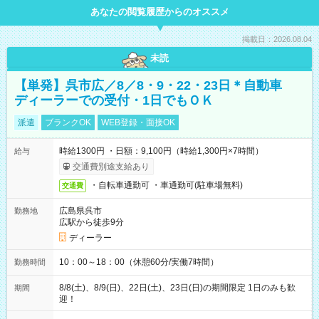
あなたの閲覧履歴からのオススメ
掲載日：2026.08.04
未読
【単発】呉市広／8／8・9・22・23日＊自動車
ディーラーでの受付・1日でもＯＫ
派遣
ブランクOK
WEB登録・面接OK
時給1300円 ・日額：9,100円（時給1,300円×7時間）
給与
交通費別途支給あり
・自転車通勤可 ・車通勤可(駐車場無料)
交通費
広島県呉市
勤務地
広駅から徒歩9分
ディーラー
10：00～18：00（休憩60分/実働7時間）
勤務時間
8/8(土)、8/9(日)、22日(土)、23日(日)の期間限定 1日のみも歓
期間
迎！