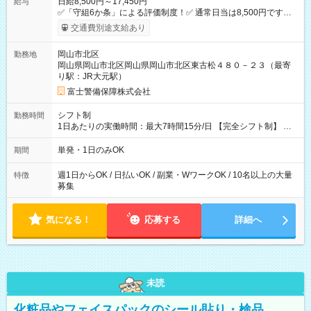
日給8,500円～17,450円
給与
✅「守組6か条」による評価制度！✅ 通常日当は8,500円ですが
上記評価制度により「S級隊員」と認定されれば10,000円の日当
交通費別途支給あり
を支給します。 (1)上記勤務者が交通2級資格者の場合10,000円
+1500円＝11,500円 (2)上記現場が深夜の場合 11,500×1.25＝
岡山市北区
勤務地
14,375円 (3)上記現場が日祝深夜の場合 17,250円 (4)上記勤務
岡山県岡山市北区岡山県岡山市北区東古松４８０－２３（最寄
者が現場までの運転者の場合17,250+200円＝17,450円 -----------
り駅：JR大元駅）
------------------------------- *最高日当額 17,450円* ---------------------
--------------------- より上位の資格取得やリーダー手当を取得する
富士警備保障株式会社
と ”さらに”加算されます！ ※日当支給時振込手数料等は一切あ
りません。 【試用期間】試用期間なし
シフト制
勤務時間
1日あたりの実働時間：最大7時間15分/日 【完全シフト制】 例
(1) 8：00~17:00（休憩１h） 例(2) 13:00~16:00（早上がりでも
全額支給！） 例(3) 21:00~5:00（夜勤なら日当1.25倍！！）
単発・1日のみOK
期間
週1日からOK / 日払いOK / 副業・WワークOK / 10名以上の大量
特徴
募集
気になる！
応募する
詳細へ
未読
化粧品やフェイスパックのシール貼り・検品