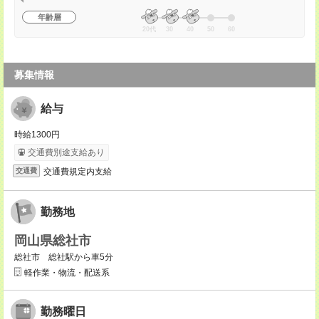
年齢層
20代
30
40
50
60
募集情報
給与
時給1300円
交通費別途支給あり
交通費規定内支給
交通費
勤務地
岡山県総社市
総社市 総社駅から車5分
軽作業・物流・配送系
勤務曜日