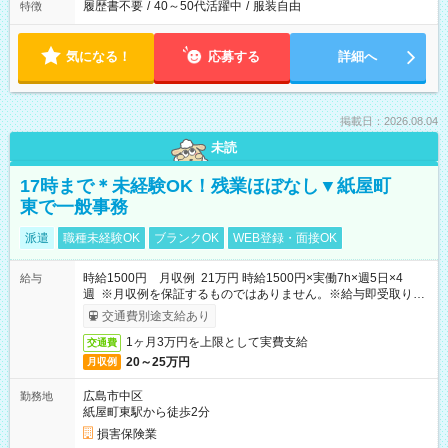
履歴書不要
/
40～50代活躍中
/
服装自由
特徴
気になる！
応募する
詳細へ
掲載日：2026.08.04
未読
17時まで＊未経験OK！残業ほぼなし▼紙屋町
東で一般事務
派遣
職種未経験OK
ブランクOK
WEB登録・面接OK
時給1500円 月収例 21万円 時給1500円×実働7h×週5日×4
給与
週 ※月収例を保証するものではありません。※給与即受取りサ
ービス利用可（利用条件有）
交通費別途支給あり
1ヶ月3万円を上限として実費支給
交通費
20～25万円
月収例
広島市中区
勤務地
紙屋町東駅から徒歩2分
損害保険業