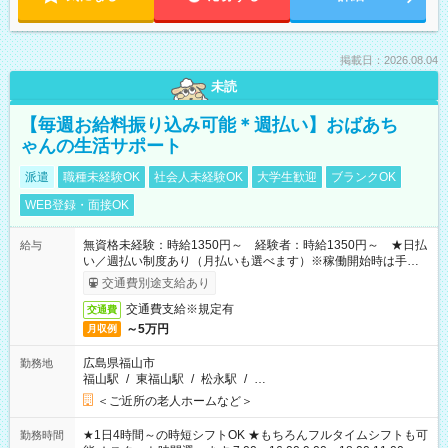
掲載日：2026.08.04
未読
【毎週お給料振り込み可能＊週払い】おばあち
ゃんの生活サポート
派遣
職種未経験OK
社会人未経験OK
大学生歓迎
ブランクOK
WEB登録・面接OK
無資格未経験：時給1350円～ 経験者：時給1350円～ ★日払
給与
い／週払い制度あり（月払いも選べます）※稼働開始時は手続き
完了次第のお支払いとなります。
交通費別途支給あり
交通費支給※規定有
交通費
～5万円
月収例
広島県福山市
勤務地
福山駅
/
東福山駅
/
松永駅
/
…
＜ご近所の老人ホームなど＞
★1日4時間～の時短シフトOK ★もちろんフルタイムシフトも可
勤務時間