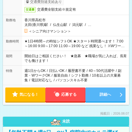
了次第のお支払いとなります。
交通費別途支給あり
交通費全額支給※規定有
交通費
香川県高松市
勤務地
太田(香川県)駅
/
仏生山駅
/
潟元駅
/
…
＜シニア向けマンション＞
★1日4時間～の時短シフトOK ★スタート時間選べます！ 7:00
勤務時間
～16:00 9:00～17:00 11:00～19:00 など 残業なし！ ※Wワーク
の場合、他のお仕事と合わせ週40時間超の就業はご案内できま
せん ※法令に基づき、週20時間以上勤務は社会保険への加入対
開始日はご相談ください！ ★急募 ★職場が気に入れば、長期
期間
象となります ※労働者派遣法（日雇い派遣の原則禁止）によ
でも働けます！
り、短時間・短期間の就業はご案内が難しい場合があります
週1日からOK
/
日払いOK
/
履歴書不要
/
40～50代活躍中
/
副
特徴
業・WワークOK
/
服装自由
/
シフト勤務
/
10名以上の大量募
集
/
電話対応なし
/
パソコンスキル不要
気になる！
応募する
詳細へ
掲載日：2026.08.07
未読