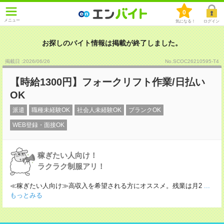
0
メニュー
気になる！
ログイン
お探しのバイト情報は掲載が終了しました。
掲載日 :2026
/
06
/
26
No.SCOC26210595-T4
【時給1300円】フォークリフト作業/日払い
OK
派遣
職種未経験OK
社会人未経験OK
ブランクOK
WEB登録・面接OK
稼ぎたい人向け！
ラクラク制服アリ！
≪稼ぎたい人向け≫高収入を希望される方にオススメ。残業は月2
...
もっとみる