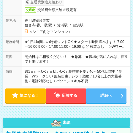
完了次第のお支払いとなります。
交通費別途支給あり
交通費全額支給※規定有
交通費
香川県観音寺市
勤務地
観音寺(香川県)駅
/
箕浦駅
/
豊浜駅
＜シニア向けマンション＞
★1日4時間～の時短シフトOK ★スタート時間選べます！ 7:00
勤務時間
～16:00 9:00～17:00 11:00～19:00 など 残業なし！ ※Wワーク
の場合、他のお仕事と合わせ週40時間超の就業はご案内できま
せん ※法令に基づき、週20時間以上勤務は社会保険への加入対
開始日はご相談ください！ ★急募 ★職場が気に入れば、長期
期間
象となります ※労働者派遣法（日雇い派遣の原則禁止）によ
でも働けます！
り、短時間・短期間の就業はご案内が難しい場合があります
週1日からOK
/
日払いOK
/
履歴書不要
/
40～50代活躍中
/
副
特徴
業・WワークOK
/
服装自由
/
シフト勤務
/
10名以上の大量募
集
/
電話対応なし
/
パソコンスキル不要
気になる！
応募する
詳細へ
未読