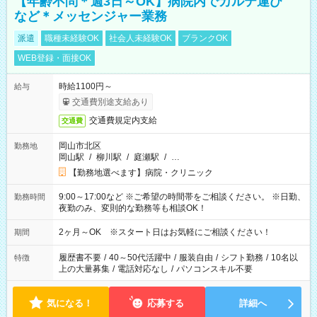
【年齢不問＊週3日～OK】病院内でカルテ運び
など＊メッセンジャー業務
派遣
職種未経験OK
社会人未経験OK
ブランクOK
WEB登録・面接OK
時給1100円～
給与
交通費別途支給あり
交通費規定内支給
交通費
岡山市北区
勤務地
岡山駅
/
柳川駅
/
庭瀬駅
/
…
【勤務地選べます】病院・クリニック
9:00～17:00など ※ご希望の時間帯をご相談ください。 ※日勤、
勤務時間
夜勤のみ、変則的な勤務等も相談OK！
2ヶ月～OK ※スタート日はお気軽にご相談ください！
期間
履歴書不要
/
40～50代活躍中
/
服装自由
/
シフト勤務
/
10名以
特徴
上の大量募集
/
電話対応なし
/
パソコンスキル不要
気になる！
応募する
詳細へ