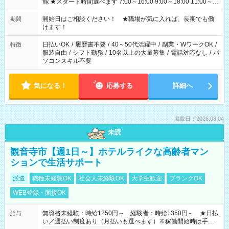
能 ★スタート時間選べます 7:00～16:00 9:00～18:00 11:00～
20:00 など 残業なし！ ※Wワークの場合、他のお仕事と合わせ
週40時間超の就業はご案内できません ※法令に基づき、週20時
開始日はご相談ください！ ★職場が気に入れば、長期でも働
期間
間以上勤務は社会保険への加入対象となります ※労働者派遣法
けます！
（日雇い派遣の原則禁止）により、短時間・短期間の就業はご
案内が難しい場合があります
日払いOK
/
履歴書不要
/
40～50代活躍中
/
副業・WワークOK
/
特徴
服装自由
/
シフト勤務
/
10名以上の大量募集
/
電話対応なし
/
パ
ソコンスキル不要
気になる！
応募する
詳細へ
掲載日：2026.08.04
未読
観音寺市【週1日～】ホテルライクな高齢者マン
ションで生活サポート
派遣
職種未経験OK
社会人未経験OK
大学生歓迎
ブランクOK
WEB登録・面接OK
無資格未経験：時給1250円～ 経験者：時給1350円～ ★日払
給与
い／週払い制度あり（月払いも選べます）※稼働開始時は手続き