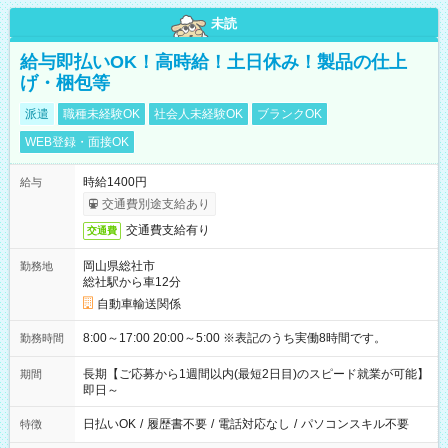
未読
給与即払いOK！高時給！土日休み！製品の仕上
げ・梱包等
派遣
職種未経験OK
社会人未経験OK
ブランクOK
WEB登録・面接OK
時給1400円
給与
交通費別途支給あり
交通費支給有り
交通費
岡山県総社市
勤務地
総社駅から車12分
自動車輸送関係
8:00～17:00 20:00～5:00 ※表記のうち実働8時間です。
勤務時間
長期【ご応募から1週間以内(最短2日目)のスピード就業が可能】
期間
即日～
日払いOK
/
履歴書不要
/
電話対応なし
/
パソコンスキル不要
特徴