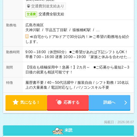
交通費別途支給あり
交通費全額支給
交通費
広島市南区
勤務地
天神川駅
/
宇品五丁目駅
/
猿猴橋町駅
/
…
≪自宅からドアtoドアで30分以内！≫ご希望の勤務地を紹介
します。
9:00～18:00（休憩60分） ■ご希望があれば下記シフトもOK！
勤務時間
早番 7:00～16:00 遅番 10:00～19:00 「家族と休みを合わせた
い」 「余裕を持って夕飯の準備がしたい」 「できれば残業はし
たくない」 など、ご希望を教えてくださいね。 ※Wワーク希望
【現在も積極採用中！急募！】2カ月～ ■ご応募から最短2～3
期間
の方へ 今ご覧のお仕事で希望する勤務時間と、もう1つのお仕事
日後の就業も相談可能です！
の勤務時間。 合計で週40時間を超える場合は応募できません。
履歴書不要
/
40～50代活躍中
/
服装自由
/
シフト勤務
/
10名以
特徴
上の大量募集
/
電話対応なし
/
パソコンスキル不要
気になる！
応募する
詳細へ
掲載日：2026.08.07
未読