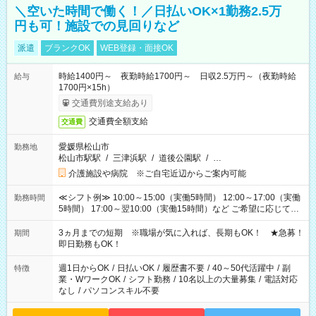
＼空いた時間で働く！／日払いOK×1勤務2.5万
円も可！施設での見回りなど
派遣
ブランクOK
WEB登録・面接OK
時給1400円～ 夜勤時給1700円～ 日収2.5万円～（夜勤時給
給与
1700円×15h）
交通費別途支給あり
交通費全額支給
交通費
愛媛県松山市
勤務地
松山市駅駅
/
三津浜駅
/
道後公園駅
/
…
介護施設や病院 ※ご自宅近辺からご案内可能
≪シフト例≫ 10:00～15:00（実働5時間） 12:00～17:00（実働
勤務時間
5時間） 17:00～翌10:00（実働15時間）など ご希望に応じて、
働く時間は調整できます！ お気軽に担当へ相談ください！
3ヵ月までの短期 ※職場が気に入れば、長期もOK！ ★急募！
期間
即日勤務もOK！
週1日からOK
/
日払いOK
/
履歴書不要
/
40～50代活躍中
/
副
特徴
業・WワークOK
/
シフト勤務
/
10名以上の大量募集
/
電話対応
なし
/
パソコンスキル不要