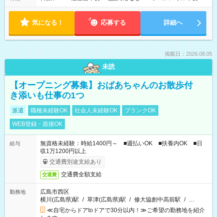
気になる！
応募する
詳細へ
掲載日：2026.08.05
未読
【オープニング募集】おばあちゃんのお散歩付
き添いも仕事の1つ
派遣
職種未経験OK
社会人未経験OK
ブランクOK
WEB登録・面接OK
無資格未経験：時給1400円～ ■週払いOK ■扶養内OK ■日
給与
収1万1200円以上
交通費別途支給あり
交通費全額支給
交通費
広島市西区
勤務地
横川(広島県)駅
/
草津(広島県)駅
/
修大協創中高前駅
/
…
≪自宅からドアtoドアで30分以内！≫ご希望の勤務地を紹介