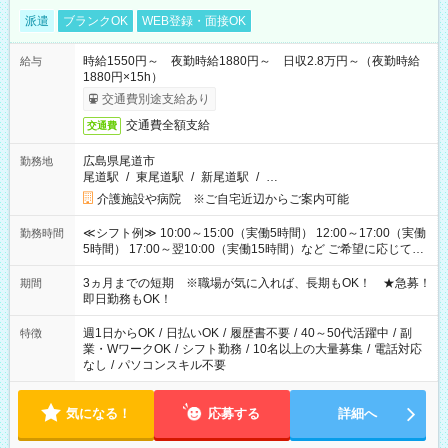
派遣
ブランクOK
WEB登録・面接OK
時給1550円～ 夜勤時給1880円～ 日収2.8万円～（夜勤時給
給与
1880円×15h）
交通費別途支給あり
交通費全額支給
交通費
広島県尾道市
勤務地
尾道駅
/
東尾道駅
/
新尾道駅
/
…
介護施設や病院 ※ご自宅近辺からご案内可能
≪シフト例≫ 10:00～15:00（実働5時間） 12:00～17:00（実働
勤務時間
5時間） 17:00～翌10:00（実働15時間）など ご希望に応じて、
働く時間は調整できます！ お気軽に担当へ相談ください！
3ヵ月までの短期 ※職場が気に入れば、長期もOK！ ★急募！
期間
即日勤務もOK！
週1日からOK
/
日払いOK
/
履歴書不要
/
40～50代活躍中
/
副
特徴
業・WワークOK
/
シフト勤務
/
10名以上の大量募集
/
電話対応
なし
/
パソコンスキル不要
気になる！
応募する
詳細へ