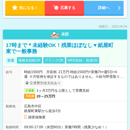
気になる！
応募する
詳細へ
掲載日：2026.08.04
未読
17時まで＊未経験OK！残業ほぼなし▼紙屋町
東で一般事務
派遣
職種未経験OK
ブランクOK
WEB登録・面接OK
時給1500円 月収例 21万円 時給1500円×実働7h×週5日×4
給与
週 ※月収例を保証するものではありません。※給与即受取りサ
ービス利用可（利用条件有）
交通費別途支給あり
1ヶ月3万円を上限として実費支給
交通費
20～25万円
月収例
広島市中区
勤務地
紙屋町東駅から徒歩2分
損害保険業
09:00-17:00（休憩60分）実働7時間（残業少なめ！）
勤務時間