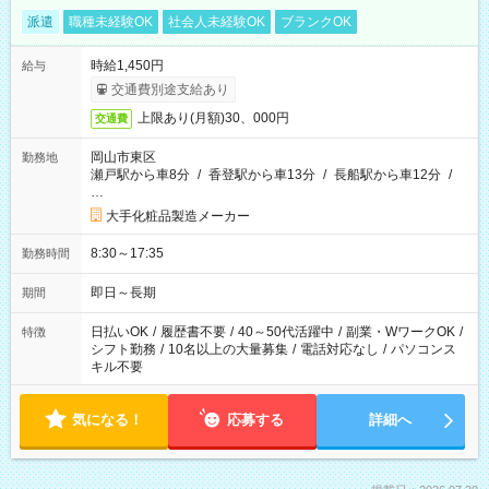
派遣
職種未経験OK
社会人未経験OK
ブランクOK
時給1,450円
給与
交通費別途支給あり
上限あり(月額)30、000円
交通費
岡山市東区
勤務地
瀬戸駅から車8分
/
香登駅から車13分
/
長船駅から車12分
/
…
大手化粧品製造メーカー
8:30～17:35
勤務時間
即日～長期
期間
日払いOK
/
履歴書不要
/
40～50代活躍中
/
副業・WワークOK
/
特徴
シフト勤務
/
10名以上の大量募集
/
電話対応なし
/
パソコンス
キル不要
気になる！
応募する
詳細へ