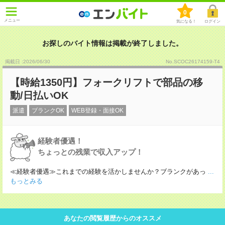
0
メニュー
気になる！
ログイン
お探しのバイト情報は掲載が終了しました。
掲載日 :2026
/
06
/
30
No.SCOC26174159-T4
【時給1350円】フォークリフトで部品の移
動/日払いOK
派遣
ブランクOK
WEB登録・面接OK
経験者優遇！
ちょっとの残業で収入アップ！
≪経験者優遇≫これまでの経験を活かしませんか？ブランクがあっ
...
もっとみる
あなたの閲覧履歴からのオススメ