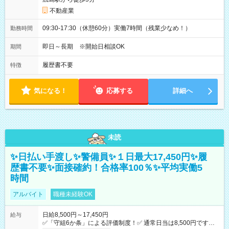
不動産業
09:30-17:30（休憩60分）実働7時間（残業少なめ！）
勤務時間
即日～長期 ※開始日相談OK
期間
履歴書不要
特徴
気になる！
応募する
詳細へ
未読
✨日払い手渡し✨警備員✨１日最大17,450円✨履
歴書不要✨面接確約！合格率100％✨平均実働5
時間
アルバイト
職種未経験OK
日給8,500円～17,450円
給与
✅「守組6か条」による評価制度！✅ 通常日当は8,500円ですが