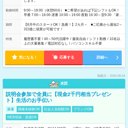
します。
9:00～18:00（休憩60分） ■ご希望があれば下記シフトもOK！
勤務時間
早番 7:00～16:00 遅番 10:00～19:00 夜勤 16:30～翌9:30 「家族
と休みを合わせたい」 「余裕を持って夕飯の準備がしたい」
「できれば残業はしたくない」 など、ご希望を教えてください
【8月中のスタートOK！急募！】2カ月～ ■ご応募から最短2～
期間
ね。 ※Wワーク希望の方へ 今ご覧のお仕事で希望する勤務時間
3日後に就業が可能です！
と、もう1つのお仕事の勤務時間。 合計で週40時間を超える場
合は応募できません。
履歴書不要
/
40～50代活躍中
/
服装自由
/
シフト勤務
/
10名以
特徴
上の大量募集
/
電話対応なし
/
パソコンスキル不要
気になる！
応募する
詳細へ
掲載日：2026.08.04
未読
説明会参加で全員に【現金2千円相当プレゼン
ト】生活のお手伝い
派遣
職種未経験OK
社会人未経験OK
ブランクOK
WEB登録・面接OK