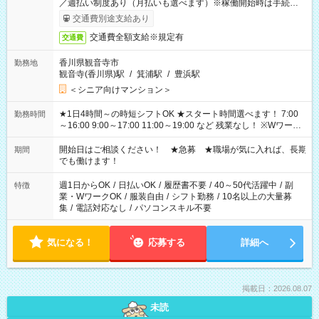
／週払い制度あり（月払いも選べます）※稼働開始時は手続き完
了次第のお支払いとなります。
交通費別途支給あり
交通費全額支給※規定有
交通費
香川県観音寺市
勤務地
観音寺(香川県)駅
/
箕浦駅
/
豊浜駅
＜シニア向けマンション＞
★1日4時間～の時短シフトOK ★スタート時間選べます！ 7:00
勤務時間
～16:00 9:00～17:00 11:00～19:00 など 残業なし！ ※Wワーク
の場合、他のお仕事と合わせ週40時間超の就業はご案内できま
せん ※法令に基づき、週20時間以上勤務は社会保険への加入対
開始日はご相談ください！ ★急募 ★職場が気に入れば、長期
期間
象となります ※労働者派遣法（日雇い派遣の原則禁止）によ
でも働けます！
り、短時間・短期間の就業はご案内が難しい場合があります
週1日からOK
/
日払いOK
/
履歴書不要
/
40～50代活躍中
/
副
特徴
業・WワークOK
/
服装自由
/
シフト勤務
/
10名以上の大量募
集
/
電話対応なし
/
パソコンスキル不要
気になる！
応募する
詳細へ
掲載日：2026.08.07
未読