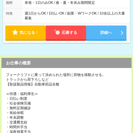
全額支給！）
単発・1日のみOK / 春・夏・冬休み期間限定
期間
週1日からOK / 日払いOK / 副業・WワークOK / 10名以上の大量
特徴
募集
気になる！
応募する
詳細へ
お仕事の概要
フォークリフトに乗って決められた場所に荷物を移動させる。
トラックから荷下ろしなど
【取扱製品情報】自動車部品全般
≪待遇・福利厚生≫
・日払い制度
・社会保険完備
・無料定期健診
・有給休暇
・年末調整
・交通費支給
・時間外手当
・深夜残業手当