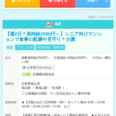
気になる！
応募する
詳細へ
掲載日：2026.08.08
未読
【週2日＊高時給1550円～】シニア向けマンシ
ョンで食事の配膳や見守り＊介護
派遣
ブランクOK
WEB登録・面接OK
経験者時給1550円～ 介護福祉士時給1600円～ ※日払い/週払
給与
いOK
交通費別途支給あり
交通費全額支給
交通費
広島県福山市
勤務地
福山駅
/
東福山駅
/
松永駅
/
…
介護施設や病院 ※ご自宅近辺からご案内可能
★【日勤のみ】1日5時間～OK！ ≪シフト例≫ 9:00～14:00
勤務時間
10:00～15:00 12:00～17:00 など
【急募】即日勤務OK！中旬～など開始日相談可 ★まずはお試
期間