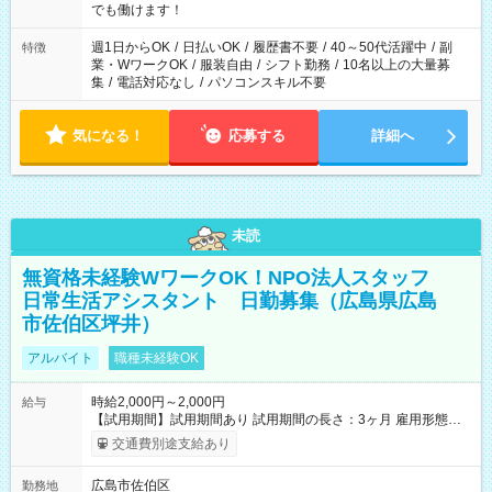
象となります ※労働者派遣法（日雇い派遣の原則禁止）によ
でも働けます！
り、短時間・短期間の就業はご案内が難しい場合があります
週1日からOK
/
日払いOK
/
履歴書不要
/
40～50代活躍中
/
副
特徴
業・WワークOK
/
服装自由
/
シフト勤務
/
10名以上の大量募
集
/
電話対応なし
/
パソコンスキル不要
気になる！
応募する
詳細へ
未読
無資格未経験WワークOK！NPO法人スタッフ
日常生活アシスタント 日勤募集（広島県広島
市佐伯区坪井）
アルバイト
職種未経験OK
時給2,000円～2,000円
給与
【試用期間】試用期間あり 試用期間の長さ：3ヶ月 雇用形態、
給与は本採用時と同じです。
交通費別途支給あり
広島市佐伯区
勤務地