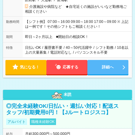
防府駅
/
大道駅
/
富海駅
介護施設や病院など ★自宅近くの施設がいいなど勤務地ご
相談ください
【シフト例】 07:00～16:00 09:00～18:00 17:00～09:00 ※ 上記
勤務時間
は一例です！その他シフトもご相談ください！
即日～2ヶ月以上 ■開始日の相談OK！
期間
日払いOK
/
履歴書不要
/
40～50代活躍中
/
シフト勤務
/
10名以
特徴
上の大量募集
/
電話対応なし
/
パソコンスキル不要
気になる！
応募する
詳細へ
未読
◎完全未経験OK/日払い・週払い対応！配送ス
タッフ/初期費用0円！【Jルートロジスコ】
アルバイト
職種未経験OK
月給300,000円～500,000円
給与