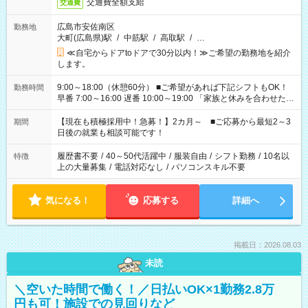
交通費全額支給
交通費
広島市安佐南区
勤務地
大町(広島県)駅
/
中筋駅
/
高取駅
/
…
≪自宅からドアtoドアで30分以内！≫ご希望の勤務地を紹介
します。
9:00～18:00（休憩60分） ■ご希望があれば下記シフトもOK！
勤務時間
早番 7:00～16:00 遅番 10:00～19:00 「家族と休みを合わせた
い」 「余裕を持って夕飯の準備がしたい」 「できれば残業はし
たくない」 など、ご希望を教えてくださいね。 ※Wワーク希望
【現在も積極採用中！急募！】2カ月～ ■ご応募から最短2～3
期間
の方へ 今ご覧のお仕事で希望する勤務時間と、もう1つのお仕事
日後の就業も相談可能です！
の勤務時間。 合計で週40時間を超える場合は応募できません。
履歴書不要
/
40～50代活躍中
/
服装自由
/
シフト勤務
/
10名以
特徴
上の大量募集
/
電話対応なし
/
パソコンスキル不要
気になる！
応募する
詳細へ
掲載日：2026.08.03
未読
＼空いた時間で働く！／日払いOK×1勤務2.8万
円も可！施設での見回りなど