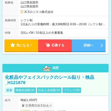
万円／週6日稼働 ・地方郊外エリア 月収40万円／週5日稼働 月
山口県岩国市
勤務地
収40万円~50万円／週6日稼働 ＜モデルイメージ＞ ■月収50万
山口県岩国市
円 (27歳男性/江東区在住)※元建築関係 1日150個配達×25日勤務
JCSロジスコ株式会社
(日休み) ■月収80万円(43歳男性/墨田区在住)※元営業 1日200個
配達×25日勤務(月休み) 【試用期間】試用期間なし
シフト制
勤務時間
1日あたりの実働時間：最大8時間/日 8:00～20:00（シフト制/実
働8時間） ※週5日勤務（場所次第では週4も有り） ※配達状況
によって時間外での勤務可能性有り ※案件により多少の前後あ
日払いOK / 10名以上の大量募集
特徴
り ※配達が完了次第、帰社OKです
気になる！
応募する
詳細へ
未読
化粧品やフェイスパックのシール貼り・検品
_H121676
派遣
職種未経験OK
社会人未経験OK
ブランクOK
時給1,450円
給与
交通費別途支給あり