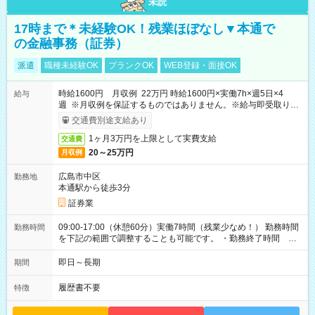
未読
17時まで＊未経験OK！残業ほぼなし▼本通で
の金融事務（証券）
派遣
職種未経験OK
ブランクOK
WEB登録・面接OK
時給1600円 月収例 22万円 時給1600円×実働7h×週5日×4
給与
週 ※月収例を保証するものではありません。※給与即受取りサ
ービス利用可（利用条件有）
交通費別途支給あり
1ヶ月3万円を上限として実費支給
交通費
20～25万円
月収例
広島市中区
勤務地
本通駅から徒歩3分
証券業
09:00-17:00（休憩60分）実働7時間（残業少なめ！） 勤務時間
勤務時間
を下記の範囲で調整することも可能です。 ・勤務終了時間
15:30～17:00 ・実働 05:30～07:00
即日～長期
期間
履歴書不要
特徴