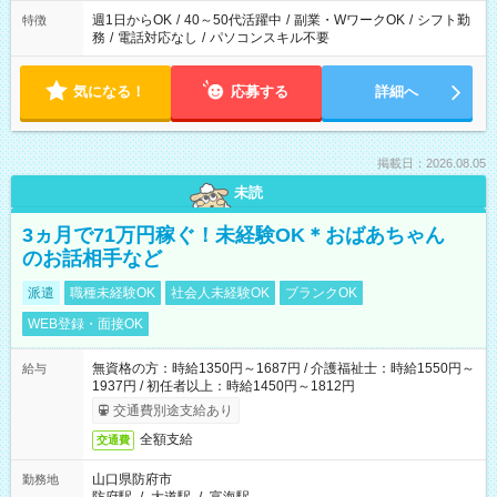
週1日からOK
/
40～50代活躍中
/
副業・WワークOK
/
シフト勤
特徴
務
/
電話対応なし
/
パソコンスキル不要
気になる！
応募する
詳細へ
掲載日：2026.08.05
未読
3ヵ月で71万円稼ぐ！未経験OK＊おばあちゃん
のお話相手など
派遣
職種未経験OK
社会人未経験OK
ブランクOK
WEB登録・面接OK
無資格の方：時給1350円～1687円 / 介護福祉士：時給1550円～
給与
1937円 / 初任者以上：時給1450円～1812円
交通費別途支給あり
全額支給
交通費
山口県防府市
勤務地