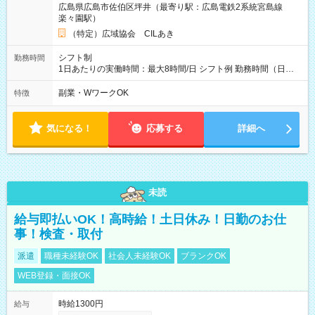
広島県広島市佐伯区坪井（最寄り駅：広島電鉄2系統宮島線
楽々園駅）
（特定）広域協会 CILあき
シフト制
勤務時間
1日あたりの実働時間：最大8時間/日 シフト例 勤務時間（日
勤）・8時～18時 （実働時間8時間 待機休憩2時間）（日勤1回
あたりの給与 2万円）
副業・WワークOK
特徴
気になる！
応募する
詳細へ
未読
給与即払いOK！高時給！土日休み！日勤のお仕
事！検査・取付
派遣
職種未経験OK
社会人未経験OK
ブランクOK
WEB登録・面接OK
時給1300円
給与