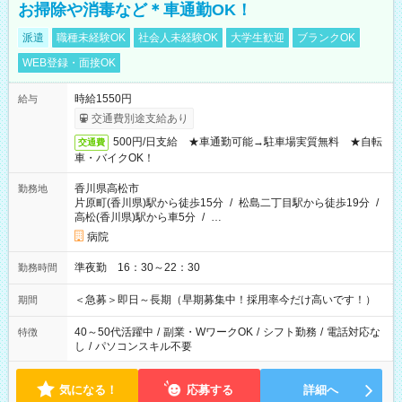
お掃除や消毒など＊車通勤OK！
派遣
職種未経験OK
社会人未経験OK
大学生歓迎
ブランクOK
WEB登録・面接OK
時給1550円
給与
交通費別途支給あり
500円/日支給 ★車通勤可能→駐車場実質無料 ★自転
交通費
車・バイクOK！
香川県高松市
勤務地
片原町(香川県)駅から徒歩15分
/
松島二丁目駅から徒歩19分
/
高松(香川県)駅から車5分
/
…
病院
準夜勤 16：30～22：30
勤務時間
＜急募＞即日～長期（早期募集中！採用率今だけ高いです！）
期間
40～50代活躍中
/
副業・WワークOK
/
シフト勤務
/
電話対応な
特徴
し
/
パソコンスキル不要
気になる！
応募する
詳細へ