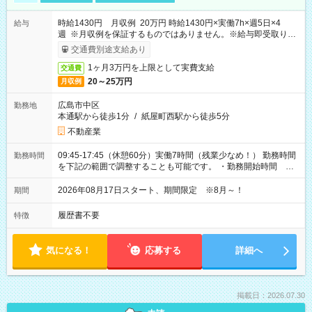
時給1430円 月収例 20万円 時給1430円×実働7h×週5日×4
給与
週 ※月収例を保証するものではありません。※給与即受取りサ
ービス利用可（利用条件有）
交通費別途支給あり
1ヶ月3万円を上限として実費支給
交通費
20～25万円
月収例
広島市中区
勤務地
本通駅から徒歩1分
/
紙屋町西駅から徒歩5分
不動産業
09:45-17:45（休憩60分）実働7時間（残業少なめ！） 勤務時間
勤務時間
を下記の範囲で調整することも可能です。 ・勤務開始時間
09:45～12:30 ・勤務終了時間 15:45～18:30 ・実働 05:00～
07:45
2026年08月17日スタート、期間限定 ※8月～！
期間
履歴書不要
特徴
気になる！
応募する
詳細へ
掲載日：2026.07.30