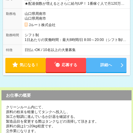
★配達個数が増えるとさらに給与UP！ 1番稼ぐ人で月120万ほ
ど！ ・主要都市エリア 月収55万円／週5日稼働 月収65万~112
万円／週6日稼働 ・地方郊外エリア 月収40万円／週5日稼働 月
山口県周南市
勤務地
収40万円~50万円／週6日稼働 ＜モデルイメージ＞ ■月収50万
山口県周南市
円 (27歳男性/江東区在住)※元建築関係 1日150個配達×25日勤務
Jルート株式会社
(日休み) ■月収80万円(43歳男性/墨田区在住)※元営業 1日200個
配達×25日勤務(月休み) 【試用期間】試用期間なし
シフト制
勤務時間
1日あたりの実働時間：最大8時間/日 8:00～20:00（シフト制/実
働8時間） ※週5日勤務（場所次第では週4も有り） ※配達状況
によって時間外での勤務可能性有り ※案件により多少の前後あ
日払いOK / 10名以上の大量募集
特徴
り ※配達が完了次第、帰社OKです
気になる！
応募する
詳細へ
お仕事の概要
クリーンルーム内にて、
原料の粉末を軽量してタンクへ投入し、
加工が順調に進んでいるか計器を確認する。
製造品目を変更する際はタンクなどの清掃して頂きます。
原料の袋は1つ20kg程度です。
立作業になります。