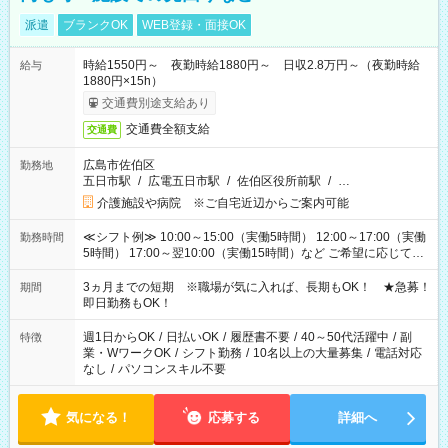
派遣
ブランクOK
WEB登録・面接OK
時給1550円～ 夜勤時給1880円～ 日収2.8万円～（夜勤時給
給与
1880円×15h）
交通費別途支給あり
交通費全額支給
交通費
広島市佐伯区
勤務地
五日市駅
/
広電五日市駅
/
佐伯区役所前駅
/
…
介護施設や病院 ※ご自宅近辺からご案内可能
≪シフト例≫ 10:00～15:00（実働5時間） 12:00～17:00（実働
勤務時間
5時間） 17:00～翌10:00（実働15時間）など ご希望に応じて、
働く時間は調整できます！ お気軽に担当へ相談ください！
3ヵ月までの短期 ※職場が気に入れば、長期もOK！ ★急募！
期間
即日勤務もOK！
週1日からOK
/
日払いOK
/
履歴書不要
/
40～50代活躍中
/
副
特徴
業・WワークOK
/
シフト勤務
/
10名以上の大量募集
/
電話対応
なし
/
パソコンスキル不要
気になる！
応募する
詳細へ