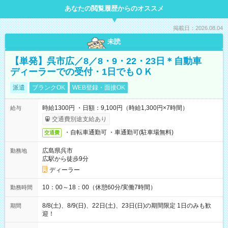
あなたの閲覧履歴からのオススメ
掲載日：2026.08.04
未読
【単発】呉市広／8／8・9・22・23日＊自動車
ディーラーでの受付・1日でもＯＫ
派遣
ブランクOK
WEB登録・面接OK
時給1300円 ・日額：9,100円（時給1,300円×7時間）
給与
交通費別途支給あり
・自転車通勤可 ・車通勤可(駐車場無料)
交通費
広島県呉市
勤務地
広駅から徒歩9分
ディーラー
10：00～18：00（休憩60分/実働7時間）
勤務時間
8/8(土)、8/9(日)、22日(土)、23日(日)の期間限定 1日のみも歓
期間
迎！