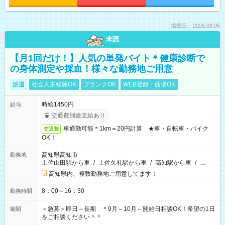
掲載日：2026.08.05
未読
【月1回だけ！】人気の単発バイト＊健康診断で
の身体測定や採血！様々な勤務地ご用意
派遣
社会人未経験OK
ブランクOK
WEB登録・面接OK
時給1450円
給与
交通費別途支給あり
車通勤可能＊1km＝20円計算 ★車・自転車・バイク
交通費
OK！
高知県高知市
勤務地
土佐山田駅から車
/
土佐久礼駅から車
/
高知駅から車
/
…
高知県内、複数勤務地ご用意してます！
8：00～16：30
勤務時間
＜急募＞即日～長期 ＊9月～10月～開始日相談OK！希望の1日
期間
をご相談ください＾＾