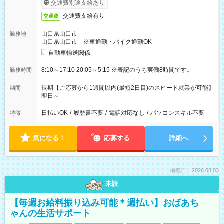
交通費別途支給あり
交通費支給有り
交通費
山口県山口市
勤務地
山口県山口市 ※車通勤・バイク通勤OK
自動車輸送関係
8:10～17:10 20:05～5:15 ※表記のうち実働8時間です。
勤務時間
長期【ご応募から1週間以内(最短2日目)のスピード就業が可能】
期間
即日～
日払いOK
/
履歴書不要
/
電話対応なし
/
パソコンスキル不要
特徴
気になる！
応募する
詳細へ
掲載日：2026.08.03
未読
【毎週お給料振り込み可能＊週払い】おばあち
ゃんの生活サポート