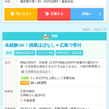
履歴書不要
/
40～50代活躍中
/
服装自由
特徴
気になる！
応募する
詳細へ
掲載日：2026.07.30
未読
未経験OK！残業ほぼなし▼広島で受付
派遣
職種未経験OK
ブランクOK
WEB登録・面接OK
時給1500円 月収例 21万円 時給1500円×実働7h×週5日×4
給与
週 ※月収例を保証するものではありません。※給与即受取りサ
ービス利用可（利用条件有）
交通費別途支給あり
1ヶ月3万円を上限として実費支給
交通費
20～25万円
月収例
広島市南区
勤務地
広島駅から徒歩5分
不動産業
09:30-17:30（休憩60分）実働7時間（残業少なめ！）
勤務時間