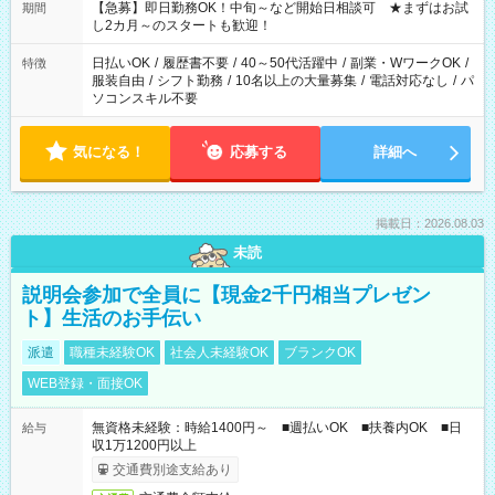
【急募】即日勤務OK！中旬～など開始日相談可 ★まずはお試
期間
し2カ月～のスタートも歓迎！
日払いOK
/
履歴書不要
/
40～50代活躍中
/
副業・WワークOK
/
特徴
服装自由
/
シフト勤務
/
10名以上の大量募集
/
電話対応なし
/
パ
ソコンスキル不要
気になる！
応募する
詳細へ
掲載日：2026.08.03
未読
説明会参加で全員に【現金2千円相当プレゼン
ト】生活のお手伝い
派遣
職種未経験OK
社会人未経験OK
ブランクOK
WEB登録・面接OK
無資格未経験：時給1400円～ ■週払いOK ■扶養内OK ■日
給与
収1万1200円以上
交通費別途支給あり