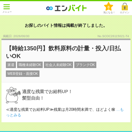
0
メニュー
気になる！
ログイン
お探しのバイト情報は掲載が終了しました。
掲載日 :2026
/
06
/
30
No.SCOC26115021-T4
【時給1350円】飲料原料の計量・投入/日払
いOK
派遣
職種未経験OK
社会人未経験OK
ブランクOK
WEB登録・面接OK
適度な残業でお給料UP！
髪型自由！
≪適度な残業でお給料UP≫残業は月20時間未満で、ほどよく稼
...も
っとみる