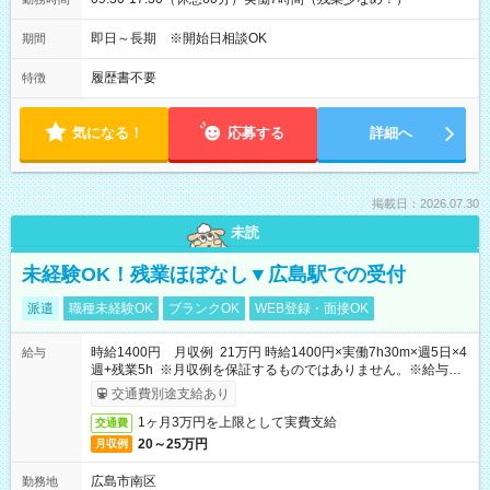
即日～長期 ※開始日相談OK
期間
履歴書不要
特徴
気になる！
応募する
詳細へ
掲載日：2026.07.30
未読
未経験OK！残業ほぼなし▼広島駅での受付
派遣
職種未経験OK
ブランクOK
WEB登録・面接OK
時給1400円 月収例 21万円 時給1400円×実働7h30m×週5日×4
給与
週+残業5h ※月収例を保証するものではありません。※給与即
受取りサービス利用可（利用条件有）
交通費別途支給あり
1ヶ月3万円を上限として実費支給
交通費
20～25万円
月収例
広島市南区
勤務地