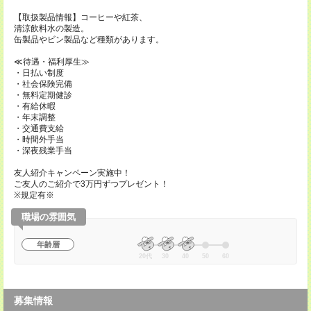
【取扱製品情報】コーヒーや紅茶、
清涼飲料水の製造。
缶製品やビン製品など種類があります。
≪待遇・福利厚生≫
・日払い制度
・社会保険完備
・無料定期健診
・有給休暇
・年末調整
・交通費支給
・時間外手当
・深夜残業手当
友人紹介キャンペーン実施中！
ご友人のご紹介で3万円ずつプレゼント！
※規定有※
職場の雰囲気
年齢層
20代
30
40
50
60
募集情報