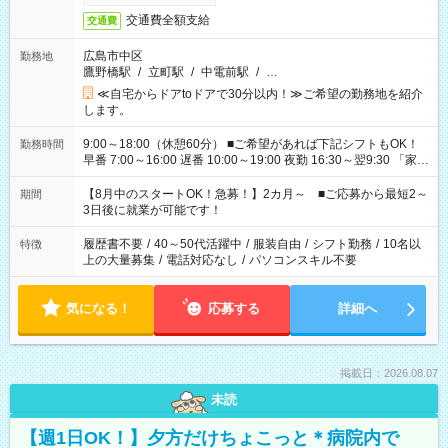
交通費全額支給
交通費
広島市中区
勤務地
鷹野橋駅
/
立町駅
/
中電前駅
/
…
≪自宅からドアtoドアで30分以内！≫ご希望の勤務地を紹介
します。
9:00～18:00（休憩60分） ■ご希望があれば下記シフトもOK！
勤務時間
早番 7:00～16:00 遅番 10:00～19:00 夜勤 16:30～翌9:30 「家族
と休みを合わせたい」 「余裕を持って夕飯の準備がしたい」
「できれば残業はしたくない」 など、ご希望を教えてください
【8月中のスタートOK！急募！】2カ月～ ■ご応募から最短2～
期間
ね。 ※Wワーク希望の方へ 今ご覧のお仕事で希望する勤務時間
3日後に就業が可能です！
と、もう1つのお仕事の勤務時間。 合計で週40時間を超える場
合は応募できません。
履歴書不要
/
40～50代活躍中
/
服装自由
/
シフト勤務
/
10名以
特徴
上の大量募集
/
電話対応なし
/
パソコンスキル不要
気になる！
応募する
詳細へ
掲載日：2026.08.07
未読
【週1日OK！】夕方だけちょこっと＊病院内で