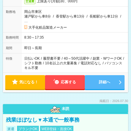
上限あり(月額)30、000円
交通費
岡山市東区
勤務地
瀬戸駅から車8分
/
香登駅から車13分
/
長船駅から車12分
/
…
大手化粧品製造メーカー
8:30～17:35
勤務時間
即日～長期
期間
日払いOK
/
履歴書不要
/
40～50代活躍中
/
副業・WワークOK
/
特徴
シフト勤務
/
10名以上の大量募集
/
電話対応なし
/
パソコンス
キル不要
気になる！
応募する
詳細へ
掲載日：2026.07.30
未読
残業ほぼなし▼本通で一般事務
派遣
ブランクOK
WEB登録・面接OK