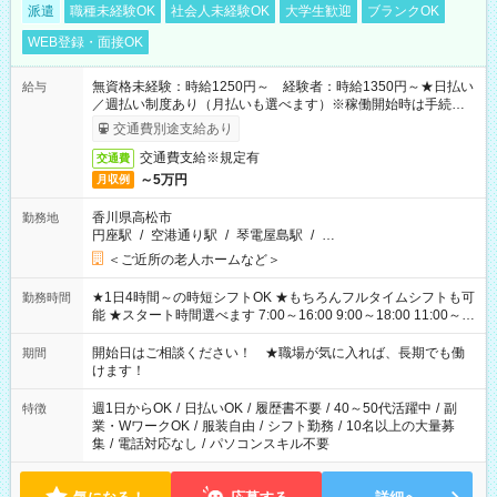
派遣
職種未経験OK
社会人未経験OK
大学生歓迎
ブランクOK
WEB登録・面接OK
無資格未経験：時給1250円～ 経験者：時給1350円～★日払い
給与
／週払い制度あり（月払いも選べます）※稼働開始時は手続き完
了次第のお支払いとなります。
交通費別途支給あり
交通費支給※規定有
交通費
～5万円
月収例
香川県高松市
勤務地
円座駅
/
空港通り駅
/
琴電屋島駅
/
…
＜ご近所の老人ホームなど＞
★1日4時間～の時短シフトOK ★もちろんフルタイムシフトも可
勤務時間
能 ★スタート時間選べます 7:00～16:00 9:00～18:00 11:00～
20:00 など 残業なし！ ※Wワークの場合、他のお仕事と合わせ
週40時間超の就業はご案内できません ※法令に基づき、週20時
開始日はご相談ください！ ★職場が気に入れば、長期でも働
期間
間以上勤務は社会保険への加入対象となります ※労働者派遣法
けます！
（日雇い派遣の原則禁止）により、短時間・短期間の就業はご
案内が難しい場合があります
週1日からOK
/
日払いOK
/
履歴書不要
/
40～50代活躍中
/
副
特徴
業・WワークOK
/
服装自由
/
シフト勤務
/
10名以上の大量募
集
/
電話対応なし
/
パソコンスキル不要