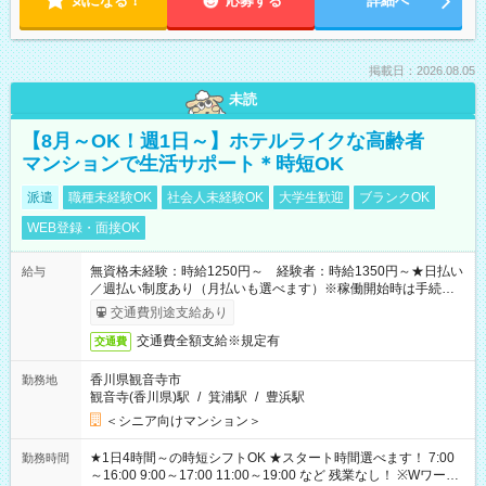
気になる！
応募する
詳細へ
掲載日：2026.08.05
未読
【8月～OK！週1日～】ホテルライクな高齢者
マンションで生活サポート＊時短OK
派遣
職種未経験OK
社会人未経験OK
大学生歓迎
ブランクOK
WEB登録・面接OK
無資格未経験：時給1250円～ 経験者：時給1350円～★日払い
給与
／週払い制度あり（月払いも選べます）※稼働開始時は手続き完
了次第のお支払いとなります。
交通費別途支給あり
交通費全額支給※規定有
交通費
香川県観音寺市
勤務地
観音寺(香川県)駅
/
箕浦駅
/
豊浜駅
＜シニア向けマンション＞
★1日4時間～の時短シフトOK ★スタート時間選べます！ 7:00
勤務時間
～16:00 9:00～17:00 11:00～19:00 など 残業なし！ ※Wワーク