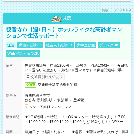
掲載日：2026.08.04
未読
観音寺市【週1日～】ホテルライクな高齢者マン
ションで生活サポート
派遣
職種未経験OK
社会人未経験OK
大学生歓迎
ブランクOK
WEB登録・面接OK
無資格未経験：時給1250円～ 経験者：時給1350円～ ★日払
給与
い／週払い制度あり（月払いも選べます）※稼働開始時は手続き
完了次第のお支払いとなります。
交通費別途支給あり
交通費全額支給※規定有
交通費
香川県観音寺市
勤務地
観音寺(香川県)駅
/
箕浦駅
/
豊浜駅
＜シニア向けマンション＞
★1日4時間～の時短シフトOK ★スタート時間選べます！ 7:00
勤務時間
～16:00 9:00～17:00 11:00～19:00 など 残業なし！ ※Wワーク
の場合、他のお仕事と合わせ週40時間超の就業はご案内できま
せん ※法令に基づき、週20時間以上勤務は社会保険への加入対
開始日はご相談ください！ ★急募 ★職場が気に入れば、長期
期間