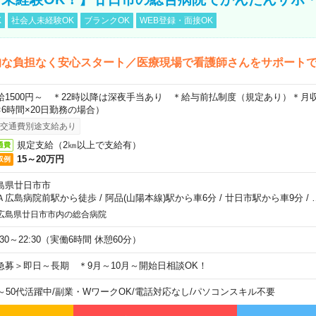
K
社会人未経験OK
ブランクOK
WEB登録・面接OK
的な負担なく安心スタート／医療現場で看護師さんをサポート
給1500円～ ＊22時以降は深夜手当あり ＊給与前払制度（規定あり）＊月収例
×6時間×20日勤務の場合）
交通費別途支給あり
規定支給（2㎞以上で支給有）
通費
15～20万円
収例
島県廿日市市
Ａ広島病院前駅から徒歩
/
阿品(山陽本線)駅から車6分
/
廿日市駅から車9分
/
広島県廿日市市内の総合病院
:30～22:30（実働6時間 休憩60分）
急募＞即日～長期 ＊9月～10月～開始日相談OK！
0～50代活躍中
/
副業・WワークOK
/
電話対応なし
/
パソコンスキル不要