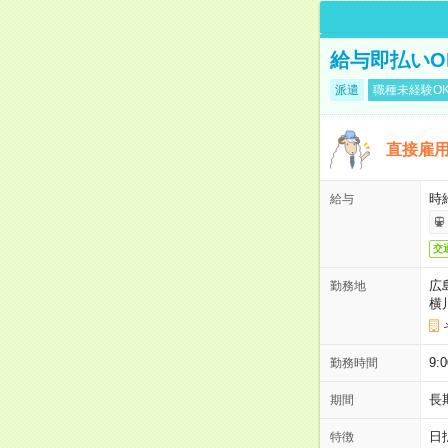
給与即払いO
派遣
職種未経験O
直接雇
時給
給与
交
広
勤務地
横
9
勤務時間
長
期間
日
特徴