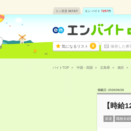
エン派遣
3674
件
エン バイト
7257
件
0
気になるリスト
保存した希
バイトTOP
中国・四国
広島県
南区
掲載日 :
2026
/
06
/
26
【時給1
派遣
職種未経