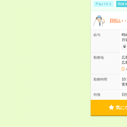
アルバイト
職種未
日払い・
時給
給与
月
広
勤務地
広
10
勤務時間
実
日
特徴
気に