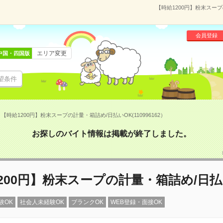
【時給1200円】粉末スープ
会員登録
エリア変更
中国・四国版
望条件
【時給1200円】粉末スープの計量・箱詰め/日払いOK(110996162）
お探しのバイト情報は掲載が終了しました。
200円】粉末スープの計量・箱詰め/日払
験OK
社会人未経験OK
ブランクOK
WEB登録・面接OK