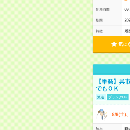
0
勤務時間
2
期間
履
特徴
気に
【単発】呉市
でもＯＫ
派遣
ブランクOK
8/8(土
時給
給与