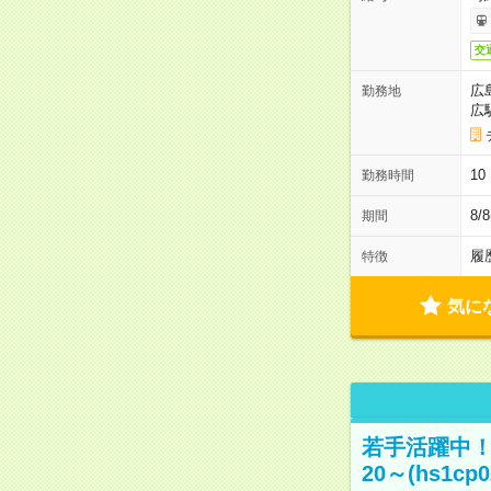
交
広
勤務地
広
1
勤務時間
8/
期間
履
特徴
気に
若手活躍中！
20～(hs1cp0