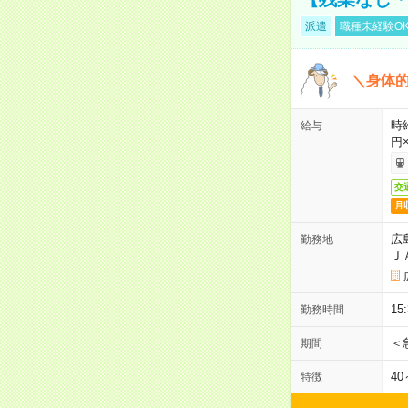
派遣
職種未経験O
＼身体
時
給与
円
交
月
広
勤務地
Ｊ
15
勤務時間
＜
期間
4
特徴