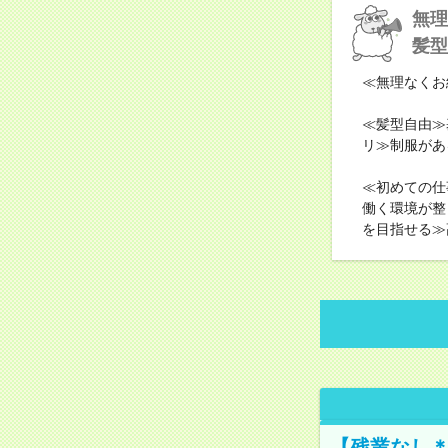
無理
髪型
≪無理なくお
≪髪型自由≫
リ≫制服があ
≪初めての仕
働く環境が整
を目指せる≫
【残業なし＊