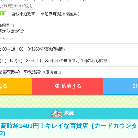
交通費別途支給あり
・自転車通勤可 ・車通勤可(駐車場無料)
通費
島県呉市
駅から徒歩9分
ディーラー
0：00～18：00（休憩60分/実働7時間）
8(土)、8/9(日)、22日(土)、23日(日)の期間限定 1日のみも歓迎！
歴書不要
/
40～50代活躍中
/
服装自由
なる！
応募する
詳
未読
高時給1400円！キレイな百貨店［カードカウン
2)