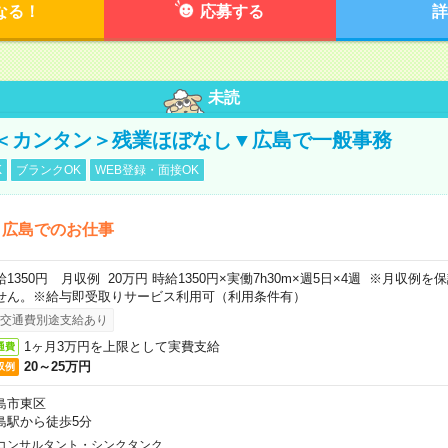
なる！
応募する
詳
未読
＜カンタン＞残業ほぼなし▼広島で一般事務
K
ブランクOK
WEB登録・面接OK
！広島でのお仕事
給1350円 月収例 20万円 時給1350円×実働7h30m×週5日×4週 ※月収例
せん。※給与即受取りサービス利用可（利用条件有）
交通費別途支給あり
1ヶ月3万円を上限として実費支給
通費
20～25万円
収例
島市東区
島駅から徒歩5分
コンサルタント・シンクタンク