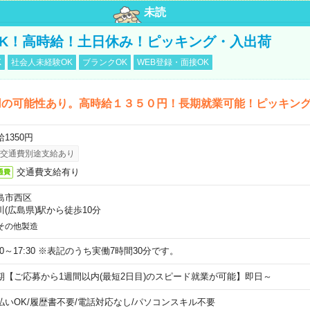
未読
K！高時給！土日休み！ピッキング・入出荷
K
社会人未経験OK
ブランクOK
WEB登録・面接OK
用の可能性あり。高時給１３５０円！長期就業可能！ピッキン
1350円
交通費別途支給あり
交通費支給有り
通費
島市西区
川(広島県)駅から徒歩10分
その他製造
:00～17:30 ※表記のうち実働7時間30分です。
期【ご応募から1週間以内(最短2日目)のスピード就業が可能】即日～
払いOK
/
履歴書不要
/
電話対応なし
/
パソコンスキル不要