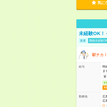
気に
未経験OK！
派遣
職種未経験O
駅チカ
時
給与
ま
交
月
広
勤務地
広