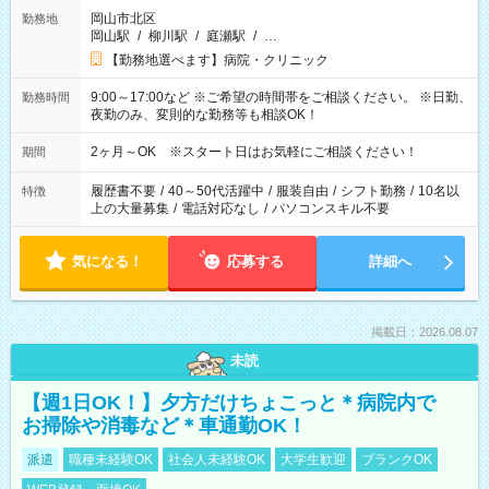
岡山市北区
勤務地
岡山駅
/
柳川駅
/
庭瀬駅
/
…
【勤務地選べます】病院・クリニック
9:00～17:00など ※ご希望の時間帯をご相談ください。 ※日勤、
勤務時間
夜勤のみ、変則的な勤務等も相談OK！
2ヶ月～OK ※スタート日はお気軽にご相談ください！
期間
履歴書不要
/
40～50代活躍中
/
服装自由
/
シフト勤務
/
10名以
特徴
上の大量募集
/
電話対応なし
/
パソコンスキル不要
気になる！
応募する
詳細へ
掲載日：2026.08.07
未読
【週1日OK！】夕方だけちょこっと＊病院内で
お掃除や消毒など＊車通勤OK！
派遣
職種未経験OK
社会人未経験OK
大学生歓迎
ブランクOK