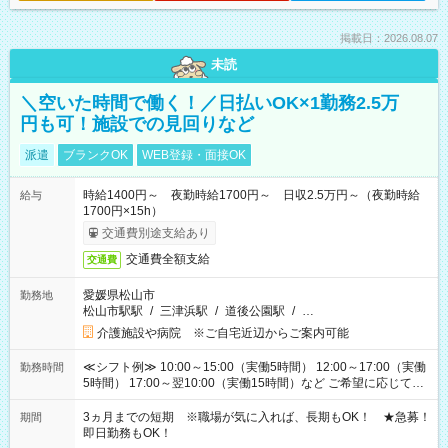
掲載日：2026.08.07
未読
＼空いた時間で働く！／日払いOK×1勤務2.5万
円も可！施設での見回りなど
派遣
ブランクOK
WEB登録・面接OK
時給1400円～ 夜勤時給1700円～ 日収2.5万円～（夜勤時給
給与
1700円×15h）
交通費別途支給あり
交通費全額支給
交通費
愛媛県松山市
勤務地
松山市駅駅
/
三津浜駅
/
道後公園駅
/
…
介護施設や病院 ※ご自宅近辺からご案内可能
≪シフト例≫ 10:00～15:00（実働5時間） 12:00～17:00（実働
勤務時間
5時間） 17:00～翌10:00（実働15時間）など ご希望に応じて、
働く時間は調整できます！ お気軽に担当へ相談ください！
3ヵ月までの短期 ※職場が気に入れば、長期もOK！ ★急募！
期間
即日勤務もOK！