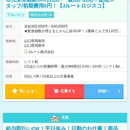
タッフ/初期費用0円！【Jルートロジスコ】
アルバイト
職種未経験OK
月給300,000円～500,000円
給与
★配達個数が増えるとさらに給与UP！ 1番稼ぐ人で月120万ほ
ど！ ・主要都市エリア 月収55万円／週5日稼働 月収65万~112
万円／週6日稼働 ・地方郊外エリア 月収40万円／週5日稼働 月
山口県周南市
勤務地
収40万円~50万円／週6日稼働 ＜モデルイメージ＞ ■月収50万
山口県周南市
円 (27歳男性/江東区在住)※元建築関係 1日150個配達×25日勤務
Jルート株式会社
(日休み) ■月収80万円(43歳男性/墨田区在住)※元営業 1日200個
配達×25日勤務(月休み) 【試用期間】試用期間なし
シフト制
勤務時間
1日あたりの実働時間：最大8時間/日 8:00～20:00（シフト制/実
働8時間） ※週5日勤務（場所次第では週4も有り） ※配達状況
によって時間外での勤務可能性有り ※案件により多少の前後あ
日払いOK / 10名以上の大量募集
特徴
り ※配達が完了次第、帰社OKです
気になる！
応募する
詳細へ
未読
給与即払いOK！平日休み！日勤のお仕事！商品