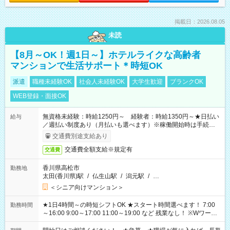
掲載日：2026.08.05
未読
【8月～OK！週1日～】ホテルライクな高齢者
マンションで生活サポート＊時短OK
派遣
職種未経験OK
社会人未経験OK
大学生歓迎
ブランクOK
WEB登録・面接OK
無資格未経験：時給1250円～ 経験者：時給1350円～★日払い
給与
／週払い制度あり（月払いも選べます）※稼働開始時は手続き完
了次第のお支払いとなります。
交通費別途支給あり
交通費全額支給※規定有
交通費
香川県高松市
勤務地
太田(香川県)駅
/
仏生山駅
/
潟元駅
/
…
＜シニア向けマンション＞
★1日4時間～の時短シフトOK ★スタート時間選べます！ 7:00
勤務時間
～16:00 9:00～17:00 11:00～19:00 など 残業なし！ ※Wワーク
の場合、他のお仕事と合わせ週40時間超の就業はご案内できま
せん ※法令に基づき、週20時間以上勤務は社会保険への加入対