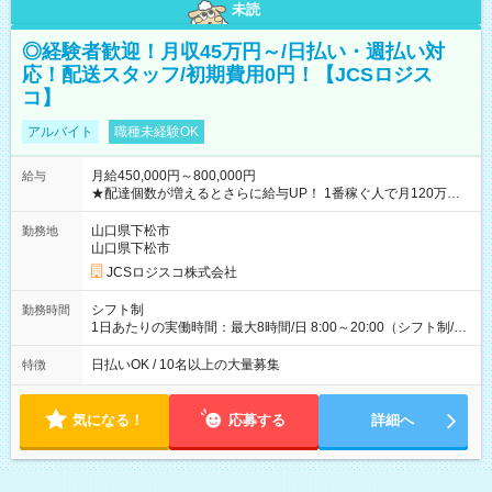
未読
◎経験者歓迎！月収45万円～/日払い・週払い対
応！配送スタッフ/初期費用0円！【JCSロジス
コ】
アルバイト
職種未経験OK
月給450,000円～800,000円
給与
★配達個数が増えるとさらに給与UP！ 1番稼ぐ人で月120万ほ
ど！ ・主要都市エリア 月収55万円／週5日稼働 月収65万~112
万円／週6日稼働 ・地方郊外エリア 月収40万円／週5日稼働 月
山口県下松市
勤務地
収40万円~50万円／週6日稼働 ＜モデルイメージ＞ ■月収50万
山口県下松市
円 (27歳男性/江東区在住)※元建築関係 1日150個配達×25日勤務
JCSロジスコ株式会社
(日休み) ■月収80万円(43歳男性/墨田区在住)※元営業 1日200個
配達×25日勤務(月休み) 【試用期間】試用期間なし
シフト制
勤務時間
1日あたりの実働時間：最大8時間/日 8:00～20:00（シフト制/実
働8時間） ※週5日勤務（場所次第では週4も有り） ※配達状況
によって時間外での勤務可能性有り ※案件により多少の前後あ
日払いOK / 10名以上の大量募集
特徴
り ※配達が完了次第、帰社OKです
気になる！
応募する
詳細へ