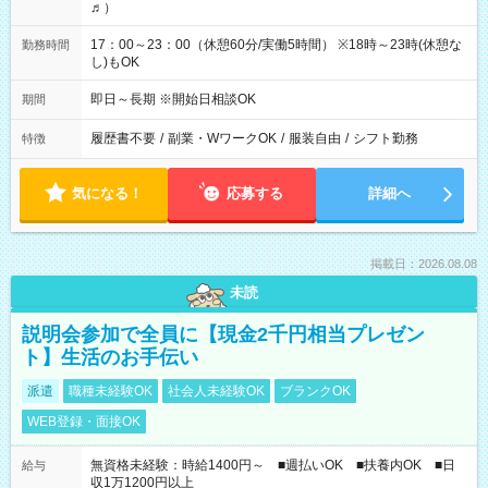
♬）
17：00～23：00（休憩60分/実働5時間） ※18時～23時(休憩な
勤務時間
し)もOK
即日～長期 ※開始日相談OK
期間
履歴書不要
/
副業・WワークOK
/
服装自由
/
シフト勤務
特徴
気になる！
応募する
詳細へ
掲載日：2026.08.08
未読
説明会参加で全員に【現金2千円相当プレゼン
ト】生活のお手伝い
派遣
職種未経験OK
社会人未経験OK
ブランクOK
WEB登録・面接OK
無資格未経験：時給1400円～ ■週払いOK ■扶養内OK ■日
給与
収1万1200円以上