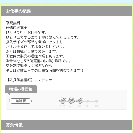
お仕事の概要
寮費無料！
研修内容充実！
ひとりで行うお仕事です。
ひとり立ちするまで丁寧に教えてもらえます。
指先サイズの部品を機械にセットし、
パネルを操作してボタンを押すだけ。
あとは機械が自動で製造します。
工程内の製品の運搬作業もあります。
重量物なし&空調完備の快適な環境です。
交替制で効率よく稼ぎながら、
平日は混雑知らずの自由な時間を満喫できます！
【取扱製品情報】コンデンサ
職場の雰囲気
年齢層
20代
30
40
50
60
募集情報