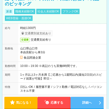
のピッキング
派遣
職種未経験OK
社会人未経験OK
ブランクOK
WEB登録・面接OK
時給1300円
給与
交通費別途支給あり
交通費支給有り
交通費
山口県山口市
勤務地
本由良駅から車3分
食品関連企業
10:00～19:30 ※表記のうち実働8時間です。
勤務時間
1ヶ月以上3ヶ月未満【ご応募から1週間以内(最短2日目)のスピ
期間
ード就業が可能】即日～
日払いOK
/
履歴書不要
/
シフト勤務
/
電話対応なし
/
パソコン
特徴
スキル不要
気になる！
応募する
詳細へ