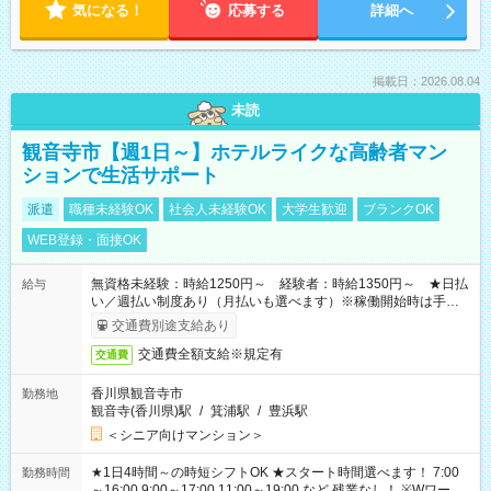
気になる！
応募する
詳細へ
掲載日：2026.08.04
未読
観音寺市【週1日～】ホテルライクな高齢者マン
ションで生活サポート
派遣
職種未経験OK
社会人未経験OK
大学生歓迎
ブランクOK
WEB登録・面接OK
無資格未経験：時給1250円～ 経験者：時給1350円～ ★日払
給与
い／週払い制度あり（月払いも選べます）※稼働開始時は手続き
完了次第のお支払いとなります。
交通費別途支給あり
交通費全額支給※規定有
交通費
香川県観音寺市
勤務地
観音寺(香川県)駅
/
箕浦駅
/
豊浜駅
＜シニア向けマンション＞
★1日4時間～の時短シフトOK ★スタート時間選べます！ 7:00
勤務時間
～16:00 9:00～17:00 11:00～19:00 など 残業なし！ ※Wワーク