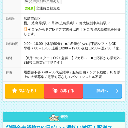
交通費別途支給あり
交通費全額支給
交通費
広島市西区
勤務地
横川(広島県)駅
/
草津(広島県)駅
/
修大協創中高前駅
/
…
≪自宅からドアtoドアで30分以内！≫ご希望の勤務地を紹介
します。
9:00～18:00（休憩60分） ■ご希望があれば下記シフトもOK！
勤務時間
早番 7:00～16:00 遅番 10:00～19:00 夜勤 16:30～翌9:30 「家族
と休みを合わせたい」 「余裕を持って夕飯の準備がしたい」
「できれば残業はしたくない」 など、ご希望を教えてください
【8月中のスタートOK！急募！】2カ月～ ■ご応募から最短2～
期間
ね。 ※Wワーク希望の方へ 今ご覧のお仕事で希望する勤務時間
3日後に就業が可能です！
と、もう1つのお仕事の勤務時間。 合計で週40時間を超える場
合は応募できません。
履歴書不要
/
40～50代活躍中
/
服装自由
/
シフト勤務
/
10名以
特徴
上の大量募集
/
電話対応なし
/
パソコンスキル不要
気になる！
応募する
詳細へ
未読
◎完全未経験OK/日払い・週払い対応！配送ス