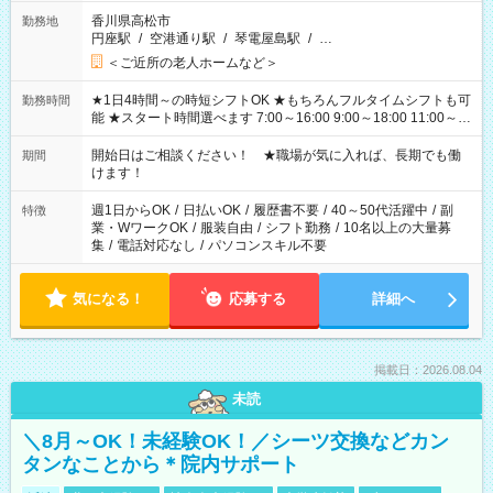
香川県高松市
勤務地
円座駅
/
空港通り駅
/
琴電屋島駅
/
…
＜ご近所の老人ホームなど＞
★1日4時間～の時短シフトOK ★もちろんフルタイムシフトも可
勤務時間
能 ★スタート時間選べます 7:00～16:00 9:00～18:00 11:00～
20:00 など 残業なし！ ※Wワークの場合、他のお仕事と合わせ
週40時間超の就業はご案内できません ※法令に基づき、週20時
開始日はご相談ください！ ★職場が気に入れば、長期でも働
期間
間以上勤務は社会保険への加入対象となります ※労働者派遣法
けます！
（日雇い派遣の原則禁止）により、短時間・短期間の就業はご
案内が難しい場合があります
週1日からOK
/
日払いOK
/
履歴書不要
/
40～50代活躍中
/
副
特徴
業・WワークOK
/
服装自由
/
シフト勤務
/
10名以上の大量募
集
/
電話対応なし
/
パソコンスキル不要
気になる！
応募する
詳細へ
掲載日：2026.08.04
未読
＼8月～OK！未経験OK！／シーツ交換などカン
タンなことから＊院内サポート