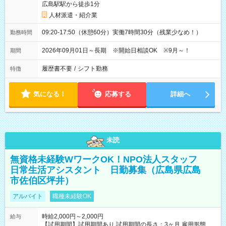
広島駅駅から徒歩1分
人材派遣・紹介業
09:20-17:50（休憩60分）実働7時間30分（残業少なめ！）
勤務時間
2026年09月01日～長期 ※開始日相談OK ※9月～！
期間
履歴書不要
/
シフト勤務
特徴
気になる！
応募する
詳細へ
未読
無資格未経験WワークOK！NPO法人スタッフ
日常生活アシスタント 日勤募集（広島県広島
市佐伯区坪井）
アルバイト
職種未経験OK
時給2,000円～2,000円
給与
【試用期間】試用期間あり 試用期間の長さ：3ヶ月 雇用形態、