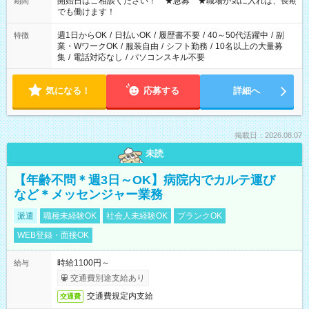
開始日はご相談ください！ ★急募 ★職場が気に入れば、長期
期間
象となります ※労働者派遣法（日雇い派遣の原則禁止）によ
でも働けます！
り、短時間・短期間の就業はご案内が難しい場合があります
週1日からOK
/
日払いOK
/
履歴書不要
/
40～50代活躍中
/
副
特徴
業・WワークOK
/
服装自由
/
シフト勤務
/
10名以上の大量募
集
/
電話対応なし
/
パソコンスキル不要
気になる！
応募する
詳細へ
掲載日：2026.08.07
未読
【年齢不問＊週3日～OK】病院内でカルテ運び
など＊メッセンジャー業務
派遣
職種未経験OK
社会人未経験OK
ブランクOK
WEB登録・面接OK
時給1100円～
給与
交通費別途支給あり
交通費規定内支給
交通費