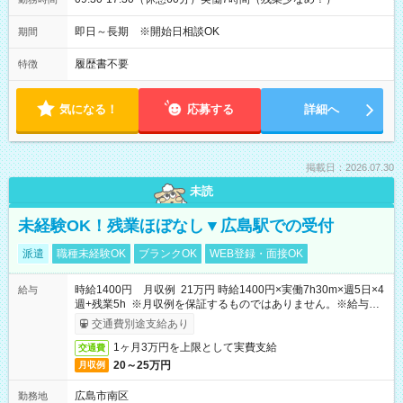
即日～長期 ※開始日相談OK
期間
履歴書不要
特徴
気になる！
応募する
詳細へ
掲載日：2026.07.30
未読
未経験OK！残業ほぼなし▼広島駅での受付
派遣
職種未経験OK
ブランクOK
WEB登録・面接OK
時給1400円 月収例 21万円 時給1400円×実働7h30m×週5日×4
給与
週+残業5h ※月収例を保証するものではありません。※給与即
受取りサービス利用可（利用条件有）
交通費別途支給あり
1ヶ月3万円を上限として実費支給
交通費
20～25万円
月収例
広島市南区
勤務地