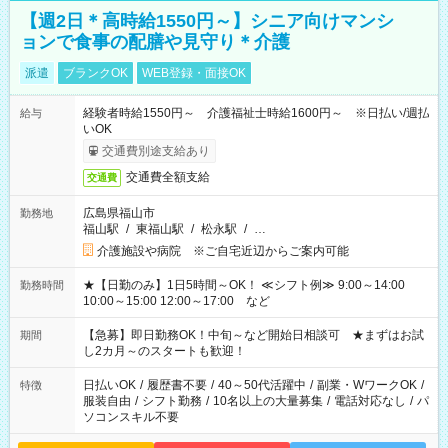
【週2日＊高時給1550円～】シニア向けマンシ
ョンで食事の配膳や見守り＊介護
派遣
ブランクOK
WEB登録・面接OK
経験者時給1550円～ 介護福祉士時給1600円～ ※日払い/週払
給与
いOK
交通費別途支給あり
交通費全額支給
交通費
広島県福山市
勤務地
福山駅
/
東福山駅
/
松永駅
/
…
介護施設や病院 ※ご自宅近辺からご案内可能
★【日勤のみ】1日5時間～OK！ ≪シフト例≫ 9:00～14:00
勤務時間
10:00～15:00 12:00～17:00 など
【急募】即日勤務OK！中旬～など開始日相談可 ★まずはお試
期間
し2カ月～のスタートも歓迎！
日払いOK
/
履歴書不要
/
40～50代活躍中
/
副業・WワークOK
/
特徴
服装自由
/
シフト勤務
/
10名以上の大量募集
/
電話対応なし
/
パ
ソコンスキル不要