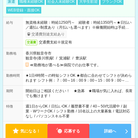
派遣
職種未経験OK
社会人未経験OK
大学生歓迎
ブランクOK
WEB登録・面接OK
無資格未経験：時給1250円～ 経験者：時給1350円～★日払い
給与
／週払い制度あり（月払いも選べます）※稼働開始時は手続き完
了次第のお支払いとなります。
交通費別途支給あり
交通費支給※規定有
交通費
香川県観音寺市
勤務地
観音寺(香川県)駅
/
箕浦駅
/
豊浜駅
≪勤務地が選べる≫病院でのお仕事です。
★1日4時間～の時短シフトOK ★都合に合わせてシフトが決めら
勤務時間
れます シフト例： 7：00～16：00 9：00～15：00 9：00～
18：00 11：00～20：00 など ※Wワークの場合、他のお仕事と
合わせ週40時間超の就業はご案内できません ※法令に基づき、
開始日はご相談ください！ ★急募 ★職場が気に入れば、長期
期間
週20時間以上勤務は社会保険への加入対象となります ※労働者
でも働けます！
派遣法（日雇い派遣の原則禁止）により、短時間・短期間の就
業はご案内が難しい場合があります
週1日からOK
/
日払いOK
/
履歴書不要
/
40～50代活躍中
/
副
特徴
業・WワークOK
/
シフト勤務
/
10名以上の大量募集
/
電話対応
なし
/
パソコンスキル不要
気になる！
応募する
詳細へ