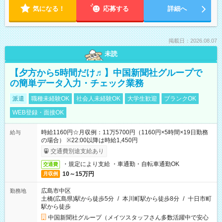
気になる！
応募する
詳細へ
掲載日：2026.08.07
未読
【夕方から5時間だけ♬】中国新聞社グループで
の簡単データ入力・チェック業務
派遣
職種未経験OK
社会人未経験OK
大学生歓迎
ブランクOK
WEB登録・面接OK
時給1160円☆月収例：11万5700円（1160円×5時間×19日勤務
給与
の場合） ※22:00以降は時給1,450円
交通費別途支給あり
・規定により支給 ・車通勤・自転車通勤OK
交通費
10～15万円
月収例
広島市中区
勤務地
土橋(広島県)駅から徒歩5分
/
本川町駅から徒歩8分
/
十日市町
駅から徒歩
中国新聞社グループ（メイツスタッフさん多数活躍中で安心