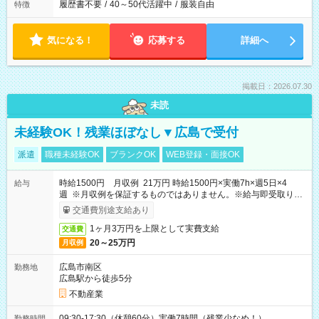
履歴書不要
/
40～50代活躍中
/
服装自由
特徴
気になる！
応募する
詳細へ
掲載日：2026.07.30
未読
未経験OK！残業ほぼなし▼広島で受付
派遣
職種未経験OK
ブランクOK
WEB登録・面接OK
時給1500円 月収例 21万円 時給1500円×実働7h×週5日×4
給与
週 ※月収例を保証するものではありません。※給与即受取りサ
ービス利用可（利用条件有）
交通費別途支給あり
1ヶ月3万円を上限として実費支給
交通費
20～25万円
月収例
広島市南区
勤務地
広島駅から徒歩5分
不動産業
09:30-17:30（休憩60分）実働7時間（残業少なめ！）
勤務時間