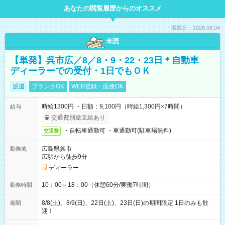
あなたの閲覧履歴からのオススメ
掲載日：2026.08.04
未読
【単発】呉市広／8／8・9・22・23日＊自動車
ディーラーでの受付・1日でもＯＫ
派遣
ブランクOK
WEB登録・面接OK
時給1300円 ・日額：9,100円（時給1,300円×7時間）
給与
交通費別途支給あり
・自転車通勤可 ・車通勤可(駐車場無料)
交通費
広島県呉市
勤務地
広駅から徒歩9分
ディーラー
10：00～18：00（休憩60分/実働7時間）
勤務時間
8/8(土)、8/9(日)、22日(土)、23日(日)の期間限定 1日のみも歓
期間
迎！