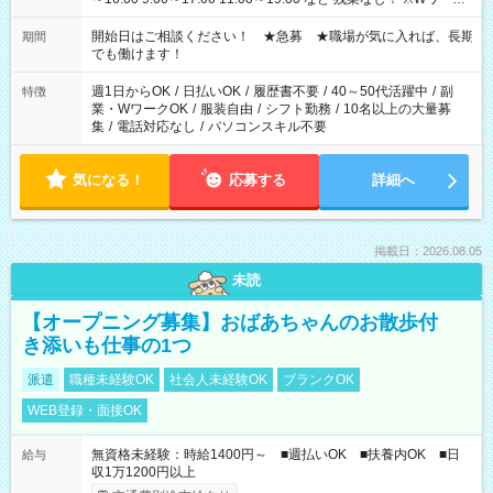
の場合、他のお仕事と合わせ週40時間超の就業はご案内できま
せん ※法令に基づき、週20時間以上勤務は社会保険への加入対
開始日はご相談ください！ ★急募 ★職場が気に入れば、長期
期間
象となります ※労働者派遣法（日雇い派遣の原則禁止）によ
でも働けます！
り、短時間・短期間の就業はご案内が難しい場合があります
週1日からOK
/
日払いOK
/
履歴書不要
/
40～50代活躍中
/
副
特徴
業・WワークOK
/
服装自由
/
シフト勤務
/
10名以上の大量募
集
/
電話対応なし
/
パソコンスキル不要
気になる！
応募する
詳細へ
掲載日：2026.08.05
未読
【オープニング募集】おばあちゃんのお散歩付
き添いも仕事の1つ
派遣
職種未経験OK
社会人未経験OK
ブランクOK
WEB登録・面接OK
無資格未経験：時給1400円～ ■週払いOK ■扶養内OK ■日
給与
収1万1200円以上