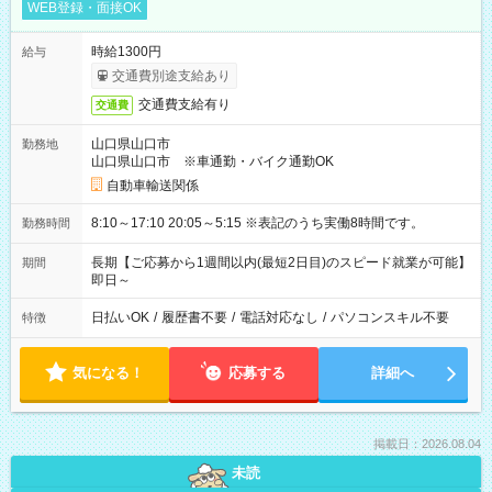
WEB登録・面接OK
時給1300円
給与
交通費別途支給あり
交通費支給有り
交通費
山口県山口市
勤務地
山口県山口市 ※車通勤・バイク通勤OK
自動車輸送関係
8:10～17:10 20:05～5:15 ※表記のうち実働8時間です。
勤務時間
長期【ご応募から1週間以内(最短2日目)のスピード就業が可能】
期間
即日～
日払いOK
/
履歴書不要
/
電話対応なし
/
パソコンスキル不要
特徴
気になる！
応募する
詳細へ
掲載日：2026.08.04
未読