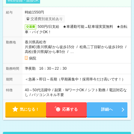
WEB登録・面接OK
時給1550円
給与
交通費別途支給あり
500円/日支給 ★車通勤可能→駐車場実質無料 ★自転
交通費
車・バイクOK！
香川県高松市
勤務地
片原町(香川県)駅から徒歩15分
/
松島二丁目駅から徒歩19分
/
高松(香川県)駅から車5分
/
…
病院
準夜勤 16：30～22：30
勤務時間
＜急募＞即日～長期（早期募集中！採用率今だけ高いです！）
期間
40～50代活躍中
/
副業・WワークOK
/
シフト勤務
/
電話対応な
特徴
し
/
パソコンスキル不要
気になる！
応募する
詳細へ