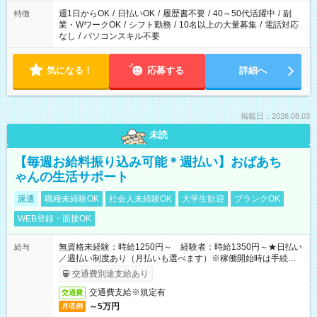
週1日からOK
/
日払いOK
/
履歴書不要
/
40～50代活躍中
/
副
特徴
業・WワークOK
/
シフト勤務
/
10名以上の大量募集
/
電話対応
なし
/
パソコンスキル不要
気になる！
応募する
詳細へ
掲載日：2026.08.03
未読
【毎週お給料振り込み可能＊週払い】おばあち
ゃんの生活サポート
派遣
職種未経験OK
社会人未経験OK
大学生歓迎
ブランクOK
WEB登録・面接OK
無資格未経験：時給1250円～ 経験者：時給1350円～★日払い
給与
／週払い制度あり（月払いも選べます）※稼働開始時は手続き完
了次第のお支払いとなります。
交通費別途支給あり
交通費支給※規定有
交通費
～5万円
月収例