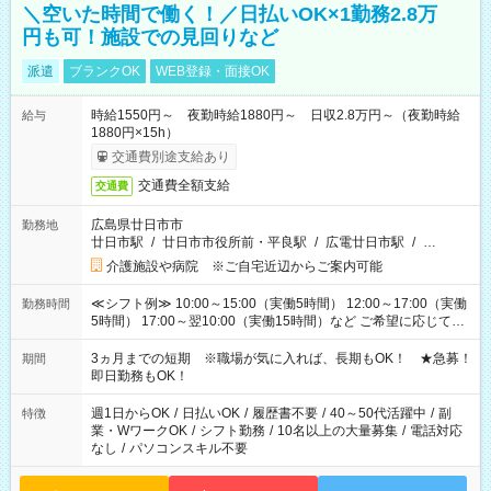
＼空いた時間で働く！／日払いOK×1勤務2.8万
円も可！施設での見回りなど
派遣
ブランクOK
WEB登録・面接OK
時給1550円～ 夜勤時給1880円～ 日収2.8万円～（夜勤時給
給与
1880円×15h）
交通費別途支給あり
交通費全額支給
交通費
広島県廿日市市
勤務地
廿日市駅
/
廿日市市役所前・平良駅
/
広電廿日市駅
/
…
介護施設や病院 ※ご自宅近辺からご案内可能
≪シフト例≫ 10:00～15:00（実働5時間） 12:00～17:00（実働
勤務時間
5時間） 17:00～翌10:00（実働15時間）など ご希望に応じて、
働く時間は調整できます！ お気軽に担当へ相談ください！
3ヵ月までの短期 ※職場が気に入れば、長期もOK！ ★急募！
期間
即日勤務もOK！
週1日からOK
/
日払いOK
/
履歴書不要
/
40～50代活躍中
/
副
特徴
業・WワークOK
/
シフト勤務
/
10名以上の大量募集
/
電話対応
なし
/
パソコンスキル不要