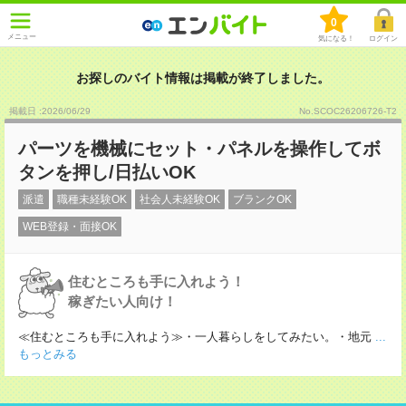
0
メニュー
気になる！
ログイン
お探しのバイト情報は掲載が終了しました。
掲載日 :2026
/
06
/
29
No.SCOC26206726-T2
パーツを機械にセット・パネルを操作してボ
タンを押し/日払いOK
派遣
職種未経験OK
社会人未経験OK
ブランクOK
WEB登録・面接OK
住むところも手に入れよう！
稼ぎたい人向け！
≪住むところも手に入れよう≫・一人暮らしをしてみたい。・地元
...
もっとみる