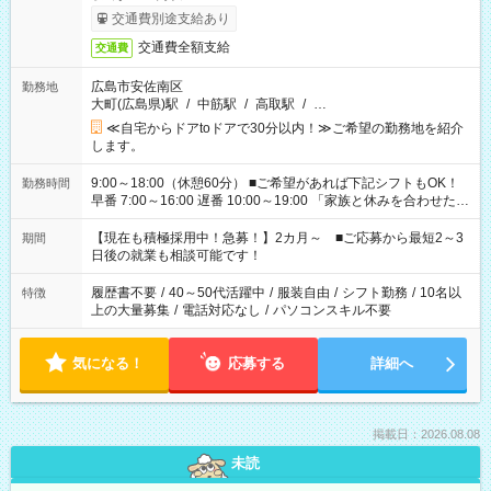
交通費別途支給あり
交通費全額支給
交通費
広島市安佐南区
勤務地
大町(広島県)駅
/
中筋駅
/
高取駅
/
…
≪自宅からドアtoドアで30分以内！≫ご希望の勤務地を紹介
します。
9:00～18:00（休憩60分） ■ご希望があれば下記シフトもOK！
勤務時間
早番 7:00～16:00 遅番 10:00～19:00 「家族と休みを合わせた
い」 「余裕を持って夕飯の準備がしたい」 「できれば残業はし
たくない」 など、ご希望を教えてくださいね。 ※Wワーク希望
【現在も積極採用中！急募！】2カ月～ ■ご応募から最短2～3
期間
の方へ 今ご覧のお仕事で希望する勤務時間と、もう1つのお仕事
日後の就業も相談可能です！
の勤務時間。 合計で週40時間を超える場合は応募できません。
履歴書不要
/
40～50代活躍中
/
服装自由
/
シフト勤務
/
10名以
特徴
上の大量募集
/
電話対応なし
/
パソコンスキル不要
気になる！
応募する
詳細へ
掲載日：2026.08.08
未読