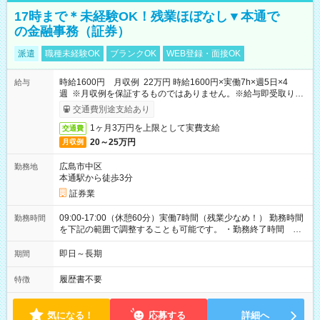
17時まで＊未経験OK！残業ほぼなし▼本通で
の金融事務（証券）
派遣
職種未経験OK
ブランクOK
WEB登録・面接OK
時給1600円 月収例 22万円 時給1600円×実働7h×週5日×4
給与
週 ※月収例を保証するものではありません。※給与即受取りサ
ービス利用可（利用条件有）
交通費別途支給あり
1ヶ月3万円を上限として実費支給
交通費
20～25万円
月収例
広島市中区
勤務地
本通駅から徒歩3分
証券業
09:00-17:00（休憩60分）実働7時間（残業少なめ！） 勤務時間
勤務時間
を下記の範囲で調整することも可能です。 ・勤務終了時間
15:30～17:00 ・実働 05:30～07:00
即日～長期
期間
履歴書不要
特徴
気になる！
応募する
詳細へ