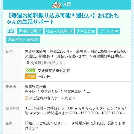
未読
【毎週お給料振り込み可能＊週払い】おばあち
ゃんの生活サポート
派遣
職種未経験OK
社会人未経験OK
大学生歓迎
ブランクOK
WEB登録・面接OK
無資格未経験：時給1250円～ 経験者：時給1350円～★日払い
給与
／週払い制度あり（月払いも選べます）※稼働開始時は手続き完
了次第のお支払いとなります。
交通費別途支給あり
交通費支給※規定有
交通費
～5万円
月収例
香川県高松市
勤務地
円座駅
/
空港通り駅
/
琴電屋島駅
/
…
＜ご近所の老人ホームなど＞
★1日4時間～の時短シフトOK ★もちろんフルタイムシフトも可
勤務時間
能 ★スタート時間選べます 7:00～16:00 9:00～18:00 11:00～
20:00 など 残業なし！ ※Wワークの場合、他のお仕事と合わせ
週40時間超の就業はご案内できません ※法令に基づき、週20時
開始日はご相談ください！ ★職場が気に入れば、長期でも働
期間
間以上勤務は社会保険への加入対象となります ※労働者派遣法
けます！
（日雇い派遣の原則禁止）により、短時間・短期間の就業はご