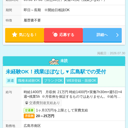
即日～長期 ※開始日相談OK
期間
履歴書不要
特徴
気になる！
応募する
詳細へ
掲載日：2026.07.30
未読
未経験OK！残業ほぼなし▼広島駅での受付
派遣
職種未経験OK
ブランクOK
WEB登録・面接OK
時給1400円 月収例 21万円 時給1400円×実働7h30m×週5日×4
給与
週+残業5h ※月収例を保証するものではありません。※給与即
受取りサービス利用可（利用条件有）
交通費別途支給あり
1ヶ月3万円を上限として実費支給
交通費
20～25万円
月収例
広島市南区
勤務地