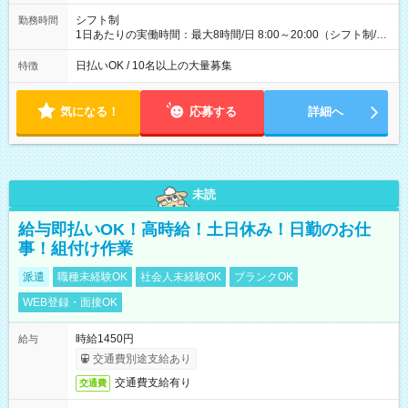
配達×25日勤務(月休み) 【試用期間】試用期間なし
シフト制
勤務時間
1日あたりの実働時間：最大8時間/日 8:00～20:00（シフト制/実
働8時間） ※週5日勤務（場所次第では週4も有り） ※配達状況
によって時間外での勤務可能性有り ※案件により多少の前後あ
日払いOK / 10名以上の大量募集
特徴
り ※配達が完了次第、帰社OKです
気になる！
応募する
詳細へ
未読
給与即払いOK！高時給！土日休み！日勤のお仕
事！組付け作業
派遣
職種未経験OK
社会人未経験OK
ブランクOK
WEB登録・面接OK
時給1450円
給与
交通費別途支給あり
交通費支給有り
交通費