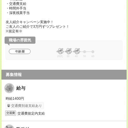
・交通費支給
・時間外手当
・深夜残業手当
友人紹介キャンペーン実施中！
ご友人のご紹介で3万円ずつプレゼント！
※規定有※
職場の雰囲気
年齢層
20代
30
40
50
60
募集情報
給与
時給1400円
交通費別途支給あり
交通費規定内支給
交通費