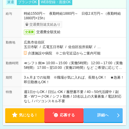
派遣
ブランクOK
WEB登録・面接OK
時給1550円～ 夜勤時給1880円～ 日収2.8万円～（夜勤時給
給与
1880円×15h）
交通費別途支給あり
交通費全額支給
交通費
広島市佐伯区
勤務地
五日市駅
/
広電五日市駅
/
佐伯区役所前駅
/
…
介護施設や病院 ※ご自宅近辺からご案内可能
≪シフト例≫ 10:00～15:00（実働5時間） 12:00～17:00（実働
勤務時間
5時間） 17:00～翌10:00（実働15時間）など ご希望に応じて、
働く時間は調整できます！ お気軽に担当へ相談ください！
3ヵ月までの短期 ※職場が気に入れば、長期もOK！ ★急募！
期間
即日勤務もOK！
週1日からOK
/
日払いOK
/
履歴書不要
/
40～50代活躍中
/
副
特徴
業・WワークOK
/
シフト勤務
/
10名以上の大量募集
/
電話対応
なし
/
パソコンスキル不要
気になる！
応募する
詳細へ