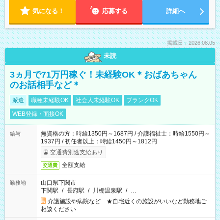
気になる！
応募する
詳細へ
掲載日：2026.08.05
未読
3ヵ月で71万円稼ぐ！未経験OK＊おばあちゃん
のお話相手など＊
派遣
職種未経験OK
社会人未経験OK
ブランクOK
WEB登録・面接OK
無資格の方：時給1350円～1687円 / 介護福祉士：時給1550円～
給与
1937円 / 初任者以上：時給1450円～1812円
交通費別途支給あり
全額支給
交通費
山口県下関市
勤務地
下関駅
/
長府駅
/
川棚温泉駅
/
…
介護施設や病院など ★自宅近くの施設がいいなど勤務地ご
相談ください