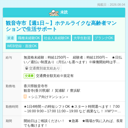
掲載日：2026.08.04
未読
観音寺市【週1日～】ホテルライクな高齢者マン
ションで生活サポート
派遣
職種未経験OK
社会人未経験OK
大学生歓迎
ブランクOK
WEB登録・面接OK
無資格未経験：時給1250円～ 経験者：時給1350円～ ★日払
給与
い／週払い制度あり（月払いも選べます）※稼働開始時は手続き
完了次第のお支払いとなります。
交通費別途支給あり
交通費全額支給※規定有
交通費
香川県観音寺市
勤務地
観音寺(香川県)駅
/
箕浦駅
/
豊浜駅
＜シニア向けマンション＞
★1日4時間～の時短シフトOK ★スタート時間選べます！ 7:00
勤務時間
～16:00 9:00～17:00 11:00～19:00 など 残業なし！ ※Wワーク
の場合、他のお仕事と合わせ週40時間超の就業はご案内できま
せん ※法令に基づき、週20時間以上勤務は社会保険への加入対
開始日はご相談ください！ ★急募 ★職場が気に入れば、長期
期間
象となります ※労働者派遣法（日雇い派遣の原則禁止）によ
でも働けます！