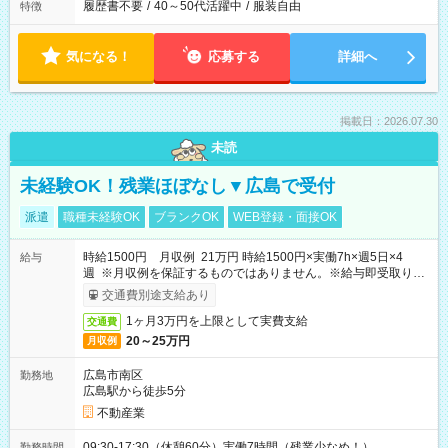
履歴書不要
/
40～50代活躍中
/
服装自由
特徴
気になる！
応募する
詳細へ
掲載日：2026.07.30
未読
未経験OK！残業ほぼなし▼広島で受付
派遣
職種未経験OK
ブランクOK
WEB登録・面接OK
時給1500円 月収例 21万円 時給1500円×実働7h×週5日×4
給与
週 ※月収例を保証するものではありません。※給与即受取りサ
ービス利用可（利用条件有）
交通費別途支給あり
1ヶ月3万円を上限として実費支給
交通費
20～25万円
月収例
広島市南区
勤務地
広島駅から徒歩5分
不動産業
09:30-17:30（休憩60分）実働7時間（残業少なめ！）
勤務時間