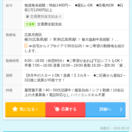
無資格未経験：時給1400円～ ■週払いOK ■扶養内OK ■日
給与
収1万1200円以上
交通費別途支給あり
交通費全額支給
交通費
広島市西区
勤務地
横川(広島県)駅
/
草津(広島県)駅
/
修大協創中高前駅
/
…
≪自宅からドアtoドアで30分以内！≫ご希望の勤務地を紹介
します。
9:00～18:00（休憩60分） ■ご希望があれば下記シフトもOK！
勤務時間
早番 7:00～16:00 遅番 10:00～19:00 夜勤 16:30～翌9:30 「家族
と休みを合わせたい」 「余裕を持って夕飯の準備がしたい」
「できれば残業はしたくない」 など、ご希望を教えてください
【8月中のスタートOK！急募！】2カ月～ ■ご応募から最短2～
期間
ね。 ※Wワーク希望の方へ 今ご覧のお仕事で希望する勤務時間
3日後に就業が可能です！
と、もう1つのお仕事の勤務時間。 合計で週40時間を超える場
合は応募できません。
履歴書不要
/
40～50代活躍中
/
服装自由
/
シフト勤務
/
10名以
特徴
上の大量募集
/
電話対応なし
/
パソコンスキル不要
気になる！
応募する
詳細へ
掲載日：2026.08.03