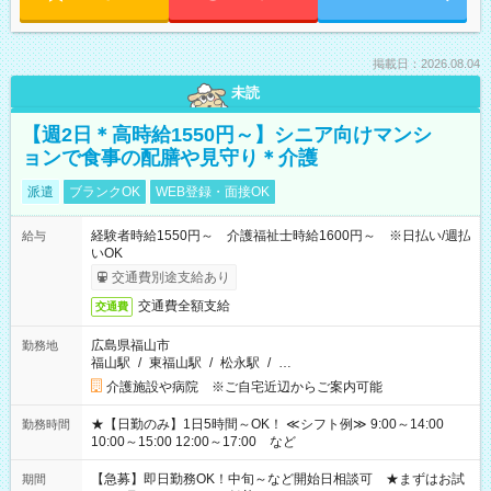
掲載日：2026.08.04
未読
【週2日＊高時給1550円～】シニア向けマンシ
ョンで食事の配膳や見守り＊介護
派遣
ブランクOK
WEB登録・面接OK
経験者時給1550円～ 介護福祉士時給1600円～ ※日払い/週払
給与
いOK
交通費別途支給あり
交通費全額支給
交通費
広島県福山市
勤務地
福山駅
/
東福山駅
/
松永駅
/
…
介護施設や病院 ※ご自宅近辺からご案内可能
★【日勤のみ】1日5時間～OK！ ≪シフト例≫ 9:00～14:00
勤務時間
10:00～15:00 12:00～17:00 など
【急募】即日勤務OK！中旬～など開始日相談可 ★まずはお試
期間