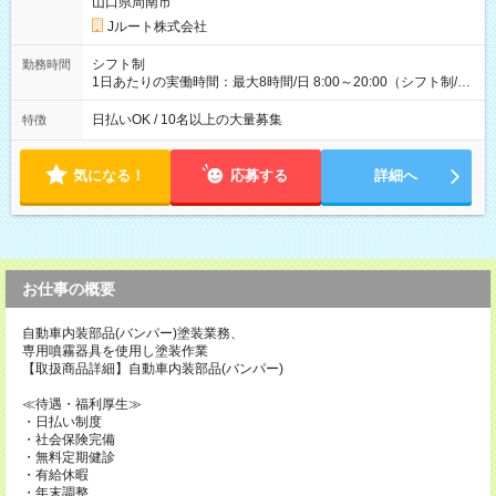
収40万円~50万円／週6日稼働 ＜モデルイメージ＞ ■月収50万
山口県周南市
円 (27歳男性/江東区在住)※元建築関係 1日150個配達×25日勤務
Jルート株式会社
(日休み) ■月収80万円(43歳男性/墨田区在住)※元営業 1日200個
配達×25日勤務(月休み) 【試用期間】試用期間なし
シフト制
勤務時間
1日あたりの実働時間：最大8時間/日 8:00～20:00（シフト制/実
働8時間） ※週5日勤務（場所次第では週4も有り） ※配達状況
によって時間外での勤務可能性有り ※案件により多少の前後あ
日払いOK / 10名以上の大量募集
特徴
り ※配達が完了次第、帰社OKです
気になる！
応募する
詳細へ
お仕事の概要
自動車内装部品(バンパー)塗装業務、
専用噴霧器具を使用し塗装作業
【取扱商品詳細】自動車内装部品(バンパー)
≪待遇・福利厚生≫
・日払い制度
・社会保険完備
・無料定期健診
・有給休暇
・年末調整