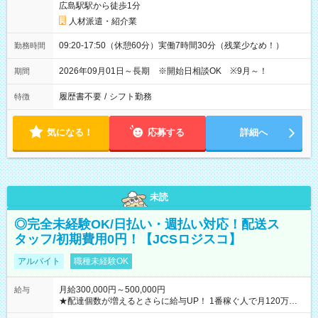
広島駅駅から徒歩1分
人材派遣・紹介業
09:20-17:50（休憩60分）実働7時間30分（残業少なめ！）
勤務時間
2026年09月01日～長期 ※開始日相談OK ※9月～！
期間
履歴書不要
/
シフト勤務
特徴
気になる！
応募する
詳細へ
未読
◎完全未経験OK/日払い・週払い対応！配送ス
タッフ/初期費用0円！【JCSロジスコ】
アルバイト
職種未経験OK
月給300,000円～500,000円
給与
★配達個数が増えるとさらに給与UP！ 1番稼ぐ人で月120万ほ
ど！ ・主要都市エリア 月収55万円／週5日稼働 月収65万~112