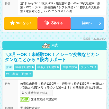
案内が難しい場合があります
週1日からOK
/
日払いOK
/
履歴書不要
/
40～50代活躍中
/
副
特徴
業・WワークOK
/
服装自由
/
シフト勤務
/
10名以上の大量募
集
/
電話対応なし
/
パソコンスキル不要
気になる！
応募する
詳細へ
掲載日：2026.08.04
未読
＼8月～OK！未経験OK！／シーツ交換などカン
タンなことから＊院内サポート
派遣
職種未経験OK
社会人未経験OK
大学生歓迎
ブランクOK
WEB登録・面接OK
無資格未経験：時給1250円～ 経験者：時給1350円～★日払い
給与
／週払い制度あり（月払いも選べます）※稼働開始時は手続き完
了次第のお支払いとなります。
交通費別途支給あり
交通費支給※規定有
交通費
香川県観音寺市
勤務地