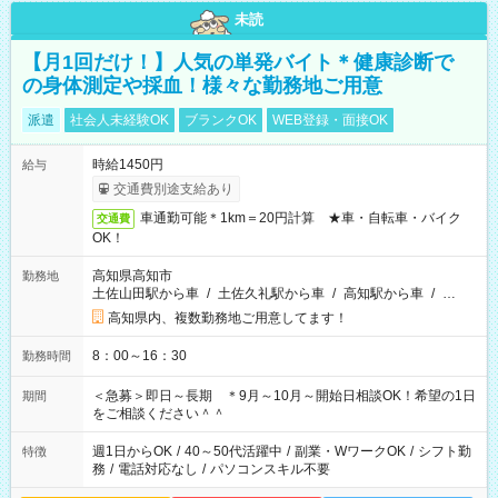
未読
【月1回だけ！】人気の単発バイト＊健康診断で
の身体測定や採血！様々な勤務地ご用意
派遣
社会人未経験OK
ブランクOK
WEB登録・面接OK
時給1450円
給与
交通費別途支給あり
車通勤可能＊1km＝20円計算 ★車・自転車・バイク
交通費
OK！
高知県高知市
勤務地
土佐山田駅から車
/
土佐久礼駅から車
/
高知駅から車
/
…
高知県内、複数勤務地ご用意してます！
8：00～16：30
勤務時間
＜急募＞即日～長期 ＊9月～10月～開始日相談OK！希望の1日
期間
をご相談ください＾＾
週1日からOK
/
40～50代活躍中
/
副業・WワークOK
/
シフト勤
特徴
務
/
電話対応なし
/
パソコンスキル不要