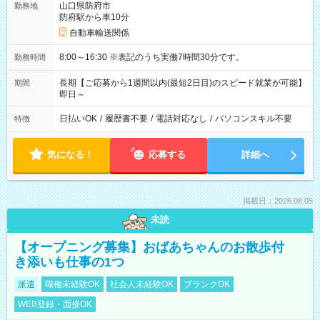
山口県防府市
勤務地
防府駅から車10分
自動車輸送関係
8:00～16:30 ※表記のうち実働7時間30分です。
勤務時間
長期【ご応募から1週間以内(最短2日目)のスピード就業が可能】
期間
即日～
日払いOK
/
履歴書不要
/
電話対応なし
/
パソコンスキル不要
特徴
気になる！
応募する
詳細へ
掲載日：2026.08.05
未読
【オープニング募集】おばあちゃんのお散歩付
き添いも仕事の1つ
派遣
職種未経験OK
社会人未経験OK
ブランクOK
WEB登録・面接OK