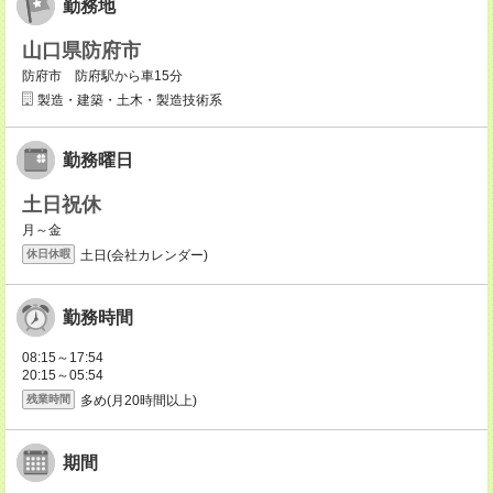
勤務地
山口県防府市
防府市 防府駅から車15分
製造・建築・土木・製造技術系
勤務曜日
土日祝休
月～金
土日(会社カレンダー)
休日休暇
勤務時間
08:15～17:54
20:15～05:54
多め(月20時間以上)
残業時間
期間