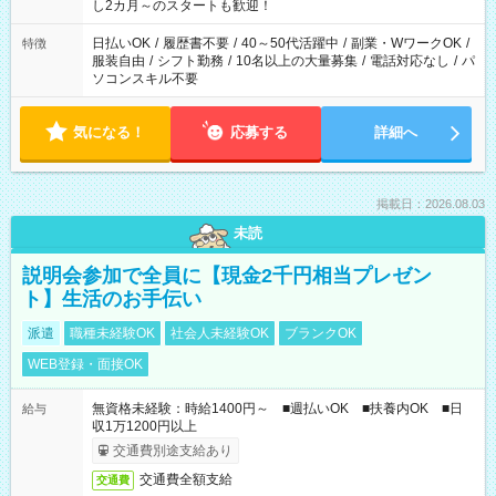
し2カ月～のスタートも歓迎！
日払いOK
/
履歴書不要
/
40～50代活躍中
/
副業・WワークOK
/
特徴
服装自由
/
シフト勤務
/
10名以上の大量募集
/
電話対応なし
/
パ
ソコンスキル不要
気になる！
応募する
詳細へ
掲載日：2026.08.03
未読
説明会参加で全員に【現金2千円相当プレゼン
ト】生活のお手伝い
派遣
職種未経験OK
社会人未経験OK
ブランクOK
WEB登録・面接OK
無資格未経験：時給1400円～ ■週払いOK ■扶養内OK ■日
給与
収1万1200円以上
交通費別途支給あり
交通費全額支給
交通費