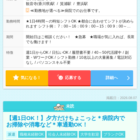
観音寺(香川県)駅
/
箕浦駅
/
豊浜駅
≪勤務地が選べる≫病院でのお仕事です。
★1日4時間～の時短シフトOK ★都合に合わせてシフトが決めら
勤務時間
れます シフト例： 7：00～16：00 9：00～15：00 9：00～
18：00 11：00～20：00 など ※Wワークの場合、他のお仕事と
合わせ週40時間超の就業はご案内できません ※法令に基づき、
開始日はご相談ください！ ★急募 ★職場が気に入れば、長期
期間
週20時間以上勤務は社会保険への加入対象となります ※労働者
でも働けます！
派遣法（日雇い派遣の原則禁止）により、短時間・短期間の就
業はご案内が難しい場合があります
週1日からOK
/
日払いOK
/
履歴書不要
/
40～50代活躍中
/
副
特徴
業・WワークOK
/
シフト勤務
/
10名以上の大量募集
/
電話対応
なし
/
パソコンスキル不要
気になる！
応募する
詳細へ
掲載日：2026.08.07
未読
【週1日OK！】夕方だけちょこっと＊病院内で
お掃除や消毒など＊車通勤OK！
派遣
職種未経験OK
社会人未経験OK
大学生歓迎
ブランクOK