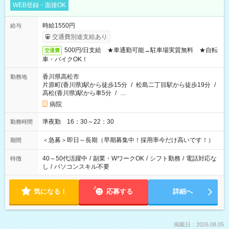
WEB登録・面接OK
時給1550円
給与
交通費別途支給あり
500円/日支給 ★車通勤可能→駐車場実質無料 ★自転
交通費
車・バイクOK！
香川県高松市
勤務地
片原町(香川県)駅から徒歩15分
/
松島二丁目駅から徒歩19分
/
高松(香川県)駅から車5分
/
…
病院
準夜勤 16：30～22：30
勤務時間
＜急募＞即日～長期（早期募集中！採用率今だけ高いです！）
期間
40～50代活躍中
/
副業・WワークOK
/
シフト勤務
/
電話対応な
特徴
し
/
パソコンスキル不要
気になる！
応募する
詳細へ
掲載日：2026.08.05