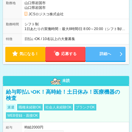
万円／週6日稼働 ・地方郊外エリア 月収40万円／週5日稼働 月
山口県岩国市
勤務地
収40万円~50万円／週6日稼働 ＜モデルイメージ＞ ■月収50万
山口県岩国市
円 (27歳男性/江東区在住)※元建築関係 1日150個配達×25日勤務
JCSロジスコ株式会社
(日休み) ■月収80万円(43歳男性/墨田区在住)※元営業 1日200個
配達×25日勤務(月休み) 【試用期間】試用期間なし
シフト制
勤務時間
1日あたりの実働時間：最大8時間/日 8:00～20:00（シフト制/実
働8時間） ※週5日勤務（場所次第では週4も有り） ※配達状況
によって時間外での勤務可能性有り ※案件により多少の前後あ
日払いOK / 10名以上の大量募集
特徴
り ※配達が完了次第、帰社OKです
気になる！
応募する
詳細へ
未読
給与即払いOK！高時給！土日休み！医療機器の
検査
派遣
職種未経験OK
社会人未経験OK
ブランクOK
WEB登録・面接OK
時給2000円
給与