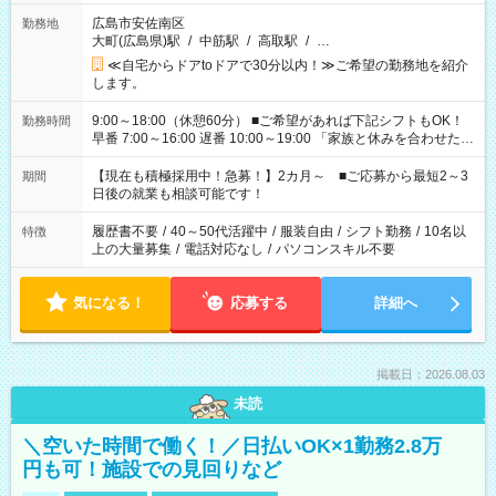
広島市安佐南区
勤務地
大町(広島県)駅
/
中筋駅
/
高取駅
/
…
≪自宅からドアtoドアで30分以内！≫ご希望の勤務地を紹介
します。
9:00～18:00（休憩60分） ■ご希望があれば下記シフトもOK！
勤務時間
早番 7:00～16:00 遅番 10:00～19:00 「家族と休みを合わせた
い」 「余裕を持って夕飯の準備がしたい」 「できれば残業はし
たくない」 など、ご希望を教えてくださいね。 ※Wワーク希望
【現在も積極採用中！急募！】2カ月～ ■ご応募から最短2～3
期間
の方へ 今ご覧のお仕事で希望する勤務時間と、もう1つのお仕事
日後の就業も相談可能です！
の勤務時間。 合計で週40時間を超える場合は応募できません。
履歴書不要
/
40～50代活躍中
/
服装自由
/
シフト勤務
/
10名以
特徴
上の大量募集
/
電話対応なし
/
パソコンスキル不要
気になる！
応募する
詳細へ
掲載日：2026.08.03
未読
＼空いた時間で働く！／日払いOK×1勤務2.8万
円も可！施設での見回りなど