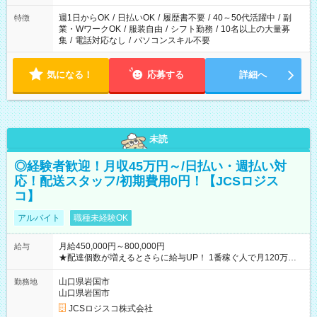
り、短時間・短期間の就業はご案内が難しい場合があります
週1日からOK
/
日払いOK
/
履歴書不要
/
40～50代活躍中
/
副
特徴
業・WワークOK
/
服装自由
/
シフト勤務
/
10名以上の大量募
集
/
電話対応なし
/
パソコンスキル不要
気になる！
応募する
詳細へ
未読
◎経験者歓迎！月収45万円～/日払い・週払い対
応！配送スタッフ/初期費用0円！【JCSロジス
コ】
アルバイト
職種未経験OK
月給450,000円～800,000円
給与
★配達個数が増えるとさらに給与UP！ 1番稼ぐ人で月120万ほ
ど！ ・主要都市エリア 月収55万円／週5日稼働 月収65万~112
万円／週6日稼働 ・地方郊外エリア 月収40万円／週5日稼働 月
山口県岩国市
勤務地
収40万円~50万円／週6日稼働 ＜モデルイメージ＞ ■月収50万
山口県岩国市
円 (27歳男性/江東区在住)※元建築関係 1日150個配達×25日勤務
JCSロジスコ株式会社
(日休み) ■月収80万円(43歳男性/墨田区在住)※元営業 1日200個