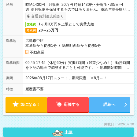
時給1430円 月収例 20万円 時給1430円×実働7h×週5日×4
給与
週 ※月収例を保証するものではありません。※給与即受取りサ
ービス利用可（利用条件有）
交通費別途支給あり
1ヶ月3万円を上限として実費支給
交通費
20～25万円
月収例
広島市中区
勤務地
本通駅から徒歩1分
/
紙屋町西駅から徒歩5分
不動産業
09:45-17:45（休憩60分）実働7時間（残業少なめ！） 勤務時間
勤務時間
を下記の範囲で調整することも可能です。 ・勤務開始時間
09:45～12:30 ・勤務終了時間 15:45～18:30 ・実働 05:00～
07:45
2026年08月17日スタート、期間限定 ※8月～！
期間
履歴書不要
特徴
気になる！
応募する
詳細へ
掲載日：2026.07.30
未読