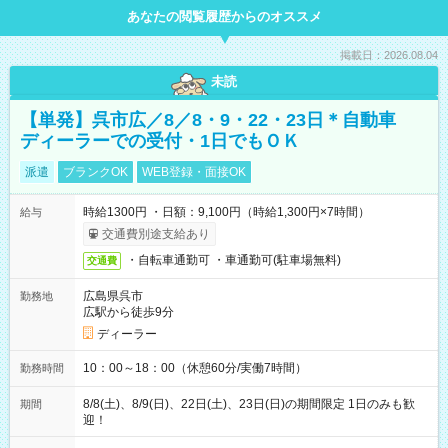
あなたの閲覧履歴からのオススメ
掲載日：2026.08.04
未読
【単発】呉市広／8／8・9・22・23日＊自動車
ディーラーでの受付・1日でもＯＫ
派遣
ブランクOK
WEB登録・面接OK
時給1300円 ・日額：9,100円（時給1,300円×7時間）
給与
交通費別途支給あり
・自転車通勤可 ・車通勤可(駐車場無料)
交通費
広島県呉市
勤務地
広駅から徒歩9分
ディーラー
10：00～18：00（休憩60分/実働7時間）
勤務時間
8/8(土)、8/9(日)、22日(土)、23日(日)の期間限定 1日のみも歓
期間
迎！