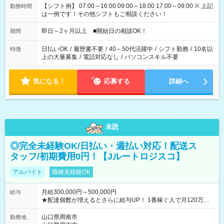
【シフト例】 07:00～16:00 09:00～18:00 17:00～09:00 ※ 上記
勤務時間
は一例です！その他シフトもご相談ください！
即日～2ヶ月以上 ■開始日の相談OK！
期間
日払いOK
/
履歴書不要
/
40～50代活躍中
/
シフト勤務
/
10名以
特徴
上の大量募集
/
電話対応なし
/
パソコンスキル不要
気になる！
応募する
詳細へ
未読
◎完全未経験OK/日払い・週払い対応！配送ス
タッフ/初期費用0円！【Jルートロジスコ】
アルバイト
職種未経験OK
月給300,000円～500,000円
給与
★配達個数が増えるとさらに給与UP！ 1番稼ぐ人で月120万ほ
ど！ ・主要都市エリア 月収55万円／週5日稼働 月収65万~112
万円／週6日稼働 ・地方郊外エリア 月収40万円／週5日稼働 月
山口県周南市
勤務地