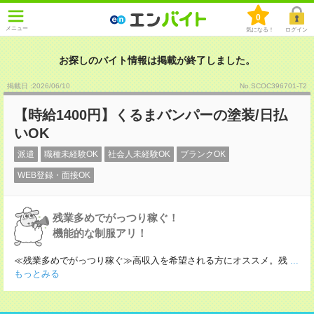
0
メニュー
気になる！
ログイン
お探しのバイト情報は掲載が終了しました。
掲載日 :2026
/
06
/
10
No.SCOC396701-T2
【時給1400円】くるまバンパーの塗装/日払
いOK
派遣
職種未経験OK
社会人未経験OK
ブランクOK
WEB登録・面接OK
残業多めでがっつり稼ぐ！
機能的な制服アリ！
≪残業多めでがっつり稼ぐ≫高収入を希望される方にオススメ。残
...
もっとみる