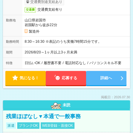
交通費別途支給あり
交通費支給有り
交通費
山口県岩国市
勤務地
岩国駅から徒歩22分
製造外
8:30～16:30 ※表記のうち実働7時間15分です。
勤務時間
2026/8/20～1ヶ月以上3ヶ月未満
期間
日払いOK
/
履歴書不要
/
電話対応なし
/
パソコンスキル不要
特徴
気になる！
応募する
詳細へ
掲載日：2026.07.30
未読
残業ほぼなし▼本通で一般事務
派遣
ブランクOK
WEB登録・面接OK