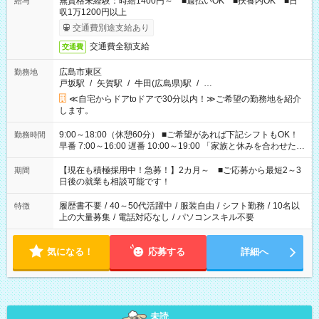
無資格未経験：時給1400円～ ■週払いOK ■扶養内OK ■日
給与
収1万1200円以上
交通費別途支給あり
交通費全額支給
交通費
広島市東区
勤務地
戸坂駅
/
矢賀駅
/
牛田(広島県)駅
/
…
≪自宅からドアtoドアで30分以内！≫ご希望の勤務地を紹介
します。
9:00～18:00（休憩60分） ■ご希望があれば下記シフトもOK！
勤務時間
早番 7:00～16:00 遅番 10:00～19:00 「家族と休みを合わせた
い」 「余裕を持って夕飯の準備がしたい」 「できれば残業はし
たくない」 など、ご希望を教えてくださいね。 ※Wワーク希望
【現在も積極採用中！急募！】2カ月～ ■ご応募から最短2～3
期間
の方へ 今ご覧のお仕事で希望する勤務時間と、もう1つのお仕事
日後の就業も相談可能です！
の勤務時間。 合計で週40時間を超える場合は応募できません。
履歴書不要
/
40～50代活躍中
/
服装自由
/
シフト勤務
/
10名以
特徴
上の大量募集
/
電話対応なし
/
パソコンスキル不要
気になる！
応募する
詳細へ
未読