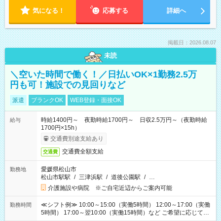
気になる！
応募する
詳細へ
掲載日：2026.08.07
未読
＼空いた時間で働く！／日払いOK×1勤務2.5万
円も可！施設での見回りなど
派遣
ブランクOK
WEB登録・面接OK
時給1400円～ 夜勤時給1700円～ 日収2.5万円～（夜勤時給
給与
1700円×15h）
交通費別途支給あり
交通費全額支給
交通費
愛媛県松山市
勤務地
松山市駅駅
/
三津浜駅
/
道後公園駅
/
…
介護施設や病院 ※ご自宅近辺からご案内可能
≪シフト例≫ 10:00～15:00（実働5時間） 12:00～17:00（実働
勤務時間
5時間） 17:00～翌10:00（実働15時間）など ご希望に応じて、
働く時間は調整できます！ お気軽に担当へ相談ください！