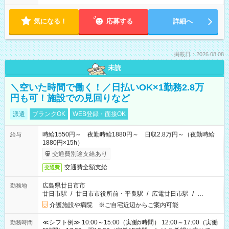
気になる！
応募する
詳細へ
掲載日：2026.08.08
未読
＼空いた時間で働く！／日払いOK×1勤務2.8万
円も可！施設での見回りなど
派遣
ブランクOK
WEB登録・面接OK
時給1550円～ 夜勤時給1880円～ 日収2.8万円～（夜勤時給
給与
1880円×15h）
交通費別途支給あり
交通費全額支給
交通費
広島県廿日市市
勤務地
廿日市駅
/
廿日市市役所前・平良駅
/
広電廿日市駅
/
…
介護施設や病院 ※ご自宅近辺からご案内可能
≪シフト例≫ 10:00～15:00（実働5時間） 12:00～17:00（実働
勤務時間