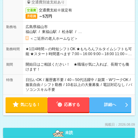
完了次第のお支払いとなります。
交通費別途支給あり
交通費支給※規定有
交通費
～5万円
月収例
広島県福山市
勤務地
福山駅
/
東福山駅
/
松永駅
/
…
＜ご近所の老人ホームなど＞
★1日4時間～の時短シフトOK ★もちろんフルタイムシフトも可
勤務時間
能 ★スタート時間選べます 7:00～16:00 9:00～18:00 11:00～
20:00 など 残業なし！ ※Wワークの場合、他のお仕事と合わせ
週40時間超の就業はご案内できません ※法令に基づき、週20時
開始日はご相談ください！ ★職場が気に入れば、長期でも働
期間
間以上勤務は社会保険への加入対象となります ※労働者派遣法
けます！
（日雇い派遣の原則禁止）により、短時間・短期間の就業はご
案内が難しい場合があります
日払いOK
/
履歴書不要
/
40～50代活躍中
/
副業・WワークOK
/
特徴
服装自由
/
シフト勤務
/
10名以上の大量募集
/
電話対応なし
/
パ
ソコンスキル不要
気になる！
応募する
詳細へ
掲載日：2026.08.09
未読