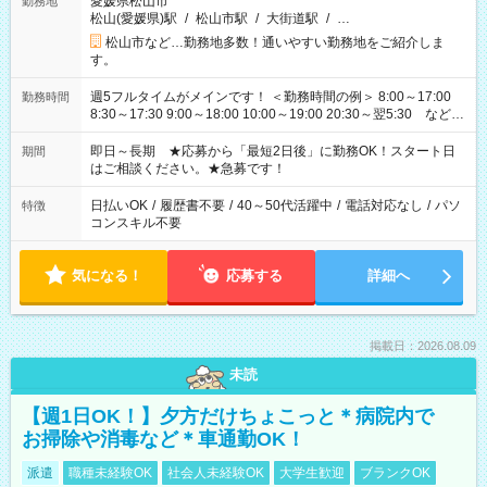
愛媛県松山市
勤務地
松山(愛媛県)駅
/
松山市駅
/
大街道駅
/
…
松山市など…勤務地多数！通いやすい勤務地をご紹介しま
す。
週5フルタイムがメインです！ ＜勤務時間の例＞ 8:00～17:00
勤務時間
8:30～17:30 9:00～18:00 10:00～19:00 20:30～翌5:30 など ★
その他にも勤務時間多数！ 日勤のみ、残業なし、交替制など
ご希望を教えてください！
即日～長期 ★応募から「最短2日後」に勤務OK！スタート日
期間
はご相談ください。★急募です！
日払いOK
/
履歴書不要
/
40～50代活躍中
/
電話対応なし
/
パソ
特徴
コンスキル不要
気になる！
応募する
詳細へ
掲載日：2026.08.09
未読
【週1日OK！】夕方だけちょこっと＊病院内で
お掃除や消毒など＊車通勤OK！
派遣
職種未経験OK
社会人未経験OK
大学生歓迎
ブランクOK