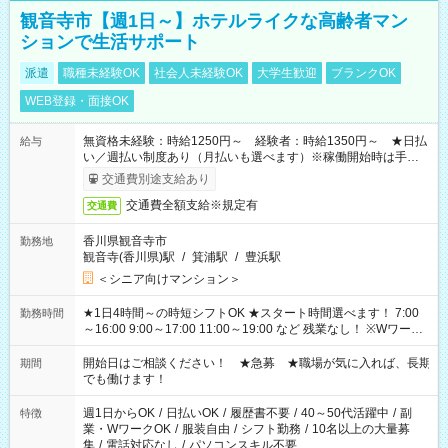
観音寺市【週1日～】ホテルライクな高齢者マン
ションで生活サポート
派遣
職種未経験OK
社会人未経験OK
大学生歓迎
ブランクOK
WEB登録・面接OK
無資格未経験：時給1250円～ 経験者：時給1350円～ ★日払
給与
い／週払い制度あり（月払いも選べます）※稼働開始時は手続き
完了次第のお支払いとなります。
交通費別途支給あり
交通費全額支給※規定有
交通費
香川県観音寺市
勤務地
観音寺(香川県)駅
/
箕浦駅
/
豊浜駅
＜シニア向けマンション＞
★1日4時間～の時短シフトOK ★スタート時間選べます！ 7:00
勤務時間
～16:00 9:00～17:00 11:00～19:00 など 残業なし！ ※Wワーク
の場合、他のお仕事と合わせ週40時間超の就業はご案内できま
せん ※法令に基づき、週20時間以上勤務は社会保険への加入対
開始日はご相談ください！ ★急募 ★職場が気に入れば、長期
期間
象となります ※労働者派遣法（日雇い派遣の原則禁止）によ
でも働けます！
り、短時間・短期間の就業はご案内が難しい場合があります
週1日からOK
/
日払いOK
/
履歴書不要
/
40～50代活躍中
/
副
特徴
業・WワークOK
/
服装自由
/
シフト勤務
/
10名以上の大量募
集
/
電話対応なし
/
パソコンスキル不要