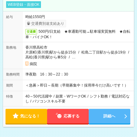
WEB登録・面接OK
時給1550円
給与
交通費別途支給あり
500円/日支給 ★車通勤可能→駐車場実質無料 ★自転
交通費
車・バイクOK！
香川県高松市
勤務地
片原町(香川県)駅から徒歩15分
/
松島二丁目駅から徒歩19分
/
高松(香川県)駅から車5分
/
…
病院
準夜勤 16：30～22：30
勤務時間
＜急募＞即日～長期（早期募集中！採用率今だけ高いです！）
期間
40～50代活躍中
/
副業・WワークOK
/
シフト勤務
/
電話対応な
特徴
し
/
パソコンスキル不要
気になる！
応募する
詳細へ