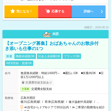
気になる！
応募する
詳細へ
掲載日：2026.08.10
未読
【オープニング募集】おばあちゃんのお散歩付
き添いも仕事の1つ
派遣
職種未経験OK
社会人未経験OK
ブランクOK
WEB登録・面接OK
無資格未経験：時給1400円～ ■週払いOK ■扶養内OK ■日
給与
収1万1200円以上
交通費別途支給あり
交通費全額支給
交通費
広島市西区
勤務地
横川(広島県)駅
/
草津(広島県)駅
/
修大協創中高前駅
/
…
≪自宅からドアtoドアで30分以内！≫ご希望の勤務地を紹介