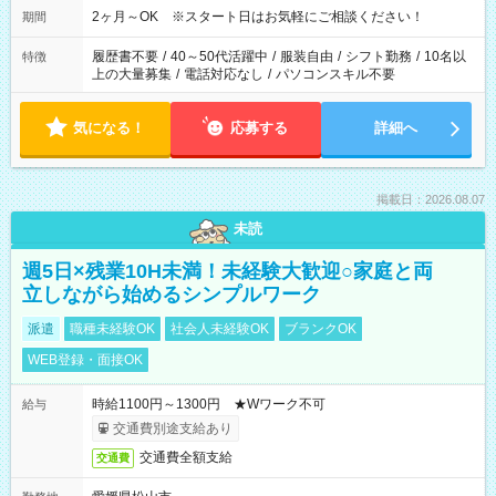
2ヶ月～OK ※スタート日はお気軽にご相談ください！
期間
履歴書不要
/
40～50代活躍中
/
服装自由
/
シフト勤務
/
10名以
特徴
上の大量募集
/
電話対応なし
/
パソコンスキル不要
気になる！
応募する
詳細へ
掲載日：2026.08.07
未読
週5日×残業10H未満！未経験大歓迎○家庭と両
立しながら始めるシンプルワーク
派遣
職種未経験OK
社会人未経験OK
ブランクOK
WEB登録・面接OK
時給1100円～1300円 ★Wワーク不可
給与
交通費別途支給あり
交通費全額支給
交通費