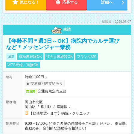
気になる！
応募する
詳細へ
掲載日：2026.08.07
未読
【年齢不問＊週3日～OK】病院内でカルテ運び
など＊メッセンジャー業務
派遣
職種未経験OK
社会人未経験OK
ブランクOK
WEB登録・面接OK
時給1100円～
給与
交通費別途支給あり
交通費規定内支給
交通費
岡山市北区
勤務地
岡山駅
/
柳川駅
/
庭瀬駅
/
…
【勤務地選べます】病院・クリニック
9:00～17:00など ※ご希望の時間帯をご相談ください。 ※日勤、
勤務時間
夜勤のみ、変則的な勤務等も相談OK！