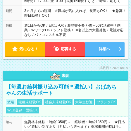
5時間） 17:00～翌10:00（実働15時間）など ご希望に応じて、
働く時間は調整できます！ お気軽に担当へ相談ください！
3ヵ月までの短期 ※職場が気に入れば、長期もOK！ ★急募！
期間
即日勤務もOK！
週1日からOK
/
日払いOK
/
履歴書不要
/
40～50代活躍中
/
副
特徴
業・WワークOK
/
シフト勤務
/
10名以上の大量募集
/
電話対応
なし
/
パソコンスキル不要
気になる！
応募する
詳細へ
掲載日：2026.08.09
未読
【毎週お給料振り込み可能＊週払い】おばあち
ゃんの生活サポート
派遣
職種未経験OK
社会人未経験OK
大学生歓迎
ブランクOK
WEB登録・面接OK
無資格未経験：時給1350円～ 経験者：時給1350円～ ★日払
給与
い／週払い制度あり（月払いも選べます）※稼働開始時は手続き