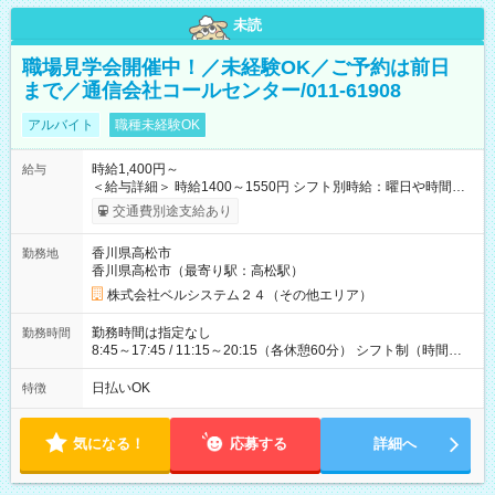
未読
職場見学会開催中！／未経験OK／ご予約は前日
まで／通信会社コールセンター/011-61908
アルバイト
職種未経験OK
時給1,400円～
給与
＜給与詳細＞ 時給1400～1550円 シフト別時給：曜日や時間問
わずフリーで働ける方 時給1550円 / 曜日・時間の希望がある
交通費別途支給あり
方 時給1400～1500円 昇給あり / 交通費支給（月上限24400円＊
規定あり） 【試用期間】試用期間なし
香川県高松市
勤務地
香川県高松市（最寄り駅：高松駅）
株式会社ベルシステム２４（その他エリア）
勤務時間は指定なし
勤務時間
8:45～17:45 / 11:15～20:15（各休憩60分） シフト制（時間が
選べる） / 面談で希望の働き方を伺います♪
日払いOK
特徴
気になる！
応募する
詳細へ