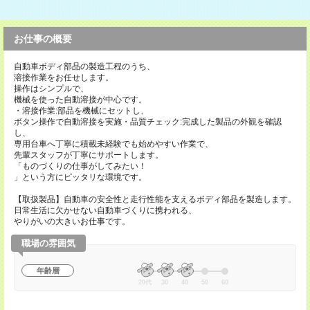
お仕事の概要
自動車ボディ部品の製造工程のうち、
溶接作業をお任せします。
操作はシンプルで、
機械を使った自動溶接が中心です。
・溶接作業:部品を機械にセットし、
ボタン操作で自動溶接を実施・品質チェック:完成した製品の外観を確認
し、
専用台車へ丁寧に積載未経験でも始めやすい作業で、
先輩スタッフが丁寧にサポートします。
「ものづくりの仕事がしてみたい！
」という方にピッタリな環境です。
【取扱製品】自動車の安全性と走行性能を支えるボディ部品を製造します。
日常生活に欠かせない自動車づくりに携われる、
やりがいの大きいお仕事です。
職場の雰囲気
年齢層
20代
30
40
50
60