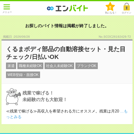
0
メニュー
気になる！
ログイン
お探しのバイト情報は掲載が終了しました。
掲載日 :2026
/
06
/
26
No.SCOC26192426-T2
くるまボディ部品の自動溶接セット・見た目
チェック/日払いOK
派遣
職種未経験OK
社会人未経験OK
ブランクOK
WEB登録・面接OK
残業で稼げる！
未経験の方も大歓迎！
≪残業で稼げる≫高収入を希望される方にオススメ。残業は月20
...も
っとみる