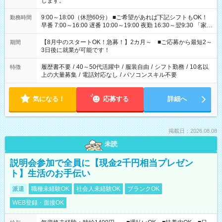
します。
9:00～18:00（休憩60分） ■ご希望があれば下記シフトもOK！
勤務時間
早番 7:00～16:00 遅番 10:00～19:00 夜勤 16:30～翌9:30 「家族
と休みを合わせたい」 「余裕を持って夕飯の準備がしたい」
「できれば残業はしたくない」 など、ご希望を教えてください
【8月中のスタートOK！急募！】2カ月～ ■ご応募から最短2～
期間
ね。 ※Wワーク希望の方へ 今ご覧のお仕事で希望する勤務時間
3日後に就業が可能です！
と、もう1つのお仕事の勤務時間。 合計で週40時間を超える場
合は応募できません。
履歴書不要
/
40～50代活躍中
/
服装自由
/
シフト勤務
/
10名以
特徴
上の大量募集
/
電話対応なし
/
パソコンスキル不要
気になる！
応募する
詳細へ
掲載日：2026.08.08
未読
説明会参加で全員に【現金2千円相当プレゼン
ト】生活のお手伝い
派遣
職種未経験OK
社会人未経験OK
ブランクOK
WEB登録・面接OK