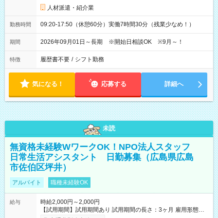
人材派遣・紹介業
09:20-17:50（休憩60分）実働7時間30分（残業少なめ！）
勤務時間
2026年09月01日～長期 ※開始日相談OK ※9月～！
期間
履歴書不要
/
シフト勤務
特徴
気になる！
応募する
詳細へ
未読
無資格未経験WワークOK！NPO法人スタッフ
日常生活アシスタント 日勤募集（広島県広島
市佐伯区坪井）
アルバイト
職種未経験OK
時給2,000円～2,000円
給与
【試用期間】試用期間あり 試用期間の長さ：3ヶ月 雇用形態、
給与は本採用時と同じです。