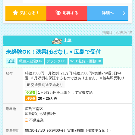
気になる！
応募する
詳細へ
掲載日：2026.07.30
未読
未経験OK！残業ほぼなし▼広島で受付
派遣
職種未経験OK
ブランクOK
WEB登録・面接OK
時給1500円 月収例 21万円 時給1500円×実働7h×週5日×4
給与
週 ※月収例を保証するものではありません。※給与即受取りサ
ービス利用可（利用条件有）
交通費別途支給あり
1ヶ月3万円を上限として実費支給
交通費
20～25万円
月収例
広島市南区
勤務地
広島駅から徒歩5分
不動産業
09:30-17:30（休憩60分）実働7時間（残業少なめ！）
勤務時間