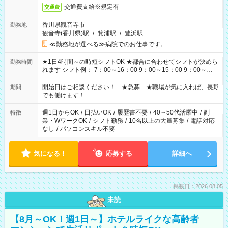
交通費支給※規定有
交通費
香川県観音寺市
勤務地
観音寺(香川県)駅
/
箕浦駅
/
豊浜駅
≪勤務地が選べる≫病院でのお仕事です。
★1日4時間～の時短シフトOK ★都合に合わせてシフトが決めら
勤務時間
れます シフト例： 7：00～16：00 9：00～15：00 9：00～
18：00 11：00～20：00 など ※Wワークの場合、他のお仕事と
合わせ週40時間超の就業はご案内できません ※法令に基づき、
開始日はご相談ください！ ★急募 ★職場が気に入れば、長期
期間
週20時間以上勤務は社会保険への加入対象となります ※労働者
でも働けます！
派遣法（日雇い派遣の原則禁止）により、短時間・短期間の就
業はご案内が難しい場合があります
週1日からOK
/
日払いOK
/
履歴書不要
/
40～50代活躍中
/
副
特徴
業・WワークOK
/
シフト勤務
/
10名以上の大量募集
/
電話対応
なし
/
パソコンスキル不要
気になる！
応募する
詳細へ
掲載日：2026.08.05
未読
【8月～OK！週1日～】ホテルライクな高齢者