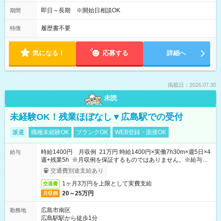
即日～長期 ※開始日相談OK
期間
履歴書不要
特徴
気になる！
応募する
詳細へ
掲載日：2026.07.30
未読
未経験OK！残業ほぼなし▼広島駅での受付
派遣
職種未経験OK
ブランクOK
WEB登録・面接OK
時給1400円 月収例 21万円 時給1400円×実働7h30m×週5日×4
給与
週+残業5h ※月収例を保証するものではありません。※給与即
受取りサービス利用可（利用条件有）
交通費別途支給あり
1ヶ月3万円を上限として実費支給
交通費
20～25万円
月収例
広島市南区
勤務地
広島駅駅から徒歩1分