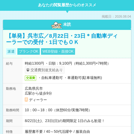
あなたの閲覧履歴からのオススメ
掲載日：2026.08.04
未読
【単発】呉市広／8月22日・23日＊自動車ディ
ーラーでの受付・1日でもＯＫ
派遣
ブランクOK
WEB登録・面接OK
時給1300円 ・日額：9,100円（時給1,300円×7時間）
給与
交通費別途支給あり
・自転車通勤可 ・車通勤可(駐車場無料)
交通費
広島県呉市
勤務地
広駅から徒歩9分
ディーラー
10：00～18：00（休憩60分/実働7時間）
勤務時間
8/22日(土)、23日(日)の期間限定 1日のみも歓迎！
期間
履歴書不要
/
40～50代活躍中
/
服装自由
特徴