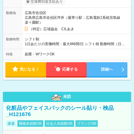
交通費別途支給あり
広島市佐伯区
勤務地
広島県広島市佐伯区坪井（最寄り駅：広島電鉄2系統宮島線
楽々園駅）
（特定）広域協会 CILあき
シフト制
勤務時間
1日あたりの実働時間：最大8時間/日 シフト例 勤務時間（日
勤）・8時～18時 （実働時間8時間 待機休憩2時間）（日勤1回
あたりの給与 2万円）
副業・WワークOK
特徴
気になる！
応募する
詳細へ
未読
化粧品やフェイスパックのシール貼り・検品
_H121676
派遣
職種未経験OK
社会人未経験OK
ブランクOK