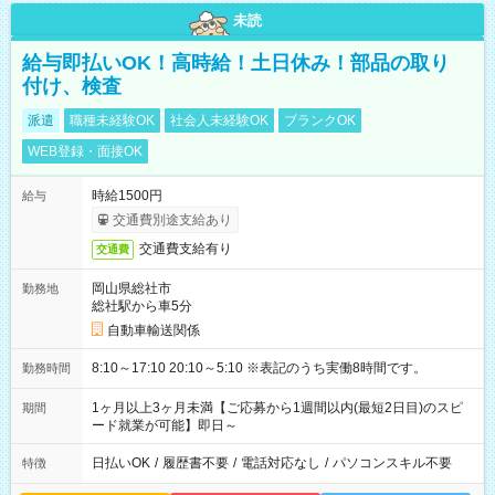
未読
給与即払いOK！高時給！土日休み！部品の取り
付け、検査
派遣
職種未経験OK
社会人未経験OK
ブランクOK
WEB登録・面接OK
時給1500円
給与
交通費別途支給あり
交通費支給有り
交通費
岡山県総社市
勤務地
総社駅から車5分
自動車輸送関係
8:10～17:10 20:10～5:10 ※表記のうち実働8時間です。
勤務時間
1ヶ月以上3ヶ月未満【ご応募から1週間以内(最短2日目)のスピ
期間
ード就業が可能】即日～
日払いOK
/
履歴書不要
/
電話対応なし
/
パソコンスキル不要
特徴