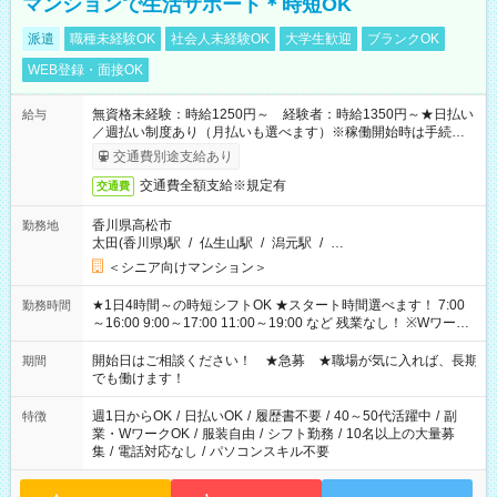
マンションで生活サポート＊時短OK
派遣
職種未経験OK
社会人未経験OK
大学生歓迎
ブランクOK
WEB登録・面接OK
無資格未経験：時給1250円～ 経験者：時給1350円～★日払い
給与
／週払い制度あり（月払いも選べます）※稼働開始時は手続き完
了次第のお支払いとなります。
交通費別途支給あり
交通費全額支給※規定有
交通費
香川県高松市
勤務地
太田(香川県)駅
/
仏生山駅
/
潟元駅
/
…
＜シニア向けマンション＞
★1日4時間～の時短シフトOK ★スタート時間選べます！ 7:00
勤務時間
～16:00 9:00～17:00 11:00～19:00 など 残業なし！ ※Wワーク
の場合、他のお仕事と合わせ週40時間超の就業はご案内できま
せん ※法令に基づき、週20時間以上勤務は社会保険への加入対
開始日はご相談ください！ ★急募 ★職場が気に入れば、長期
期間
象となります ※労働者派遣法（日雇い派遣の原則禁止）によ
でも働けます！
り、短時間・短期間の就業はご案内が難しい場合があります
週1日からOK
/
日払いOK
/
履歴書不要
/
40～50代活躍中
/
副
特徴
業・WワークOK
/
服装自由
/
シフト勤務
/
10名以上の大量募
集
/
電話対応なし
/
パソコンスキル不要