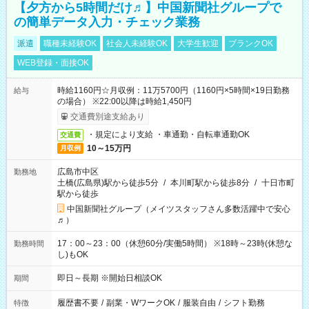
【夕方から5時間だけ♬】中国新聞社グループで
の簡単データ入力・チェック業務
派遣
職種未経験OK
社会人未経験OK
大学生歓迎
ブランクOK
WEB登録・面接OK
時給1160円☆月収例：11万5700円（1160円×5時間×19日勤務
給与
の場合） ※22:00以降は時給1,450円
交通費別途支給あり
・規定により支給 ・車通勤・自転車通勤OK
交通費
10～15万円
月収例
広島市中区
勤務地
土橋(広島県)駅から徒歩5分
/
本川町駅から徒歩8分
/
十日市町
駅から徒歩
中国新聞社グループ（メイツスタッフさん多数活躍中で安心
♬）
17：00～23：00（休憩60分/実働5時間） ※18時～23時(休憩な
勤務時間
し)もOK
即日～長期 ※開始日相談OK
期間
履歴書不要
/
副業・WワークOK
/
服装自由
/
シフト勤務
特徴