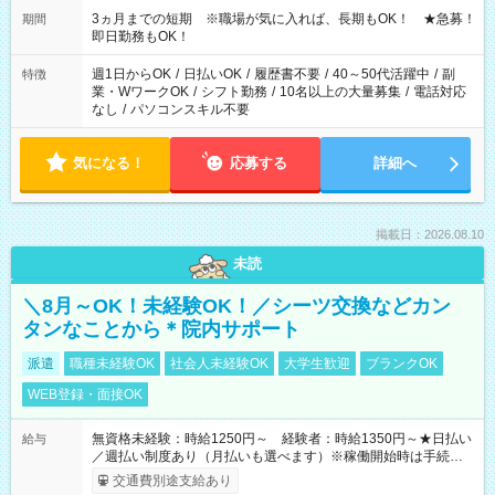
3ヵ月までの短期 ※職場が気に入れば、長期もOK！ ★急募！
期間
即日勤務もOK！
週1日からOK
/
日払いOK
/
履歴書不要
/
40～50代活躍中
/
副
特徴
業・WワークOK
/
シフト勤務
/
10名以上の大量募集
/
電話対応
なし
/
パソコンスキル不要
気になる！
応募する
詳細へ
掲載日：2026.08.10
未読
＼8月～OK！未経験OK！／シーツ交換などカン
タンなことから＊院内サポート
派遣
職種未経験OK
社会人未経験OK
大学生歓迎
ブランクOK
WEB登録・面接OK
無資格未経験：時給1250円～ 経験者：時給1350円～★日払い
給与
／週払い制度あり（月払いも選べます）※稼働開始時は手続き完
了次第のお支払いとなります。
交通費別途支給あり