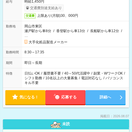
時給1,450円
給与
交通費別途支給あり
上限あり(月額)30、000円
交通費
岡山市東区
勤務地
瀬戸駅から車8分
/
香登駅から車13分
/
長船駅から車12分
/
…
大手化粧品製造メーカー
8:30～17:35
勤務時間
即日～長期
期間
日払いOK
/
履歴書不要
/
40～50代活躍中
/
副業・WワークOK
/
特徴
シフト勤務
/
10名以上の大量募集
/
電話対応なし
/
パソコンス
キル不要
気になる！
応募する
詳細へ
掲載日：2026.08.07
未読