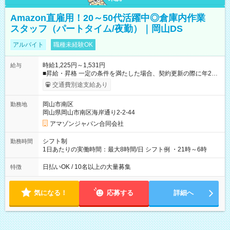
Amazon直雇用！20～50代活躍中◎倉庫内作業
スタッフ（パートタイム/夜勤）｜岡山DS
アルバイト
職種未経験OK
時給1,225円～1,531円
給与
■昇給・昇格 一定の条件を満たした場合、契約更新の際に年2回
まで昇給の機会があります。 ■正社員登用制度あり ※月末締/翌
交通費別途支給あり
月25日支払い ※時間外手当、別途支給 ※深夜割増賃金 (22:00～
翌5:00までは時給が25%UPします) ☆給与前払い制度有！
岡山市南区
勤務地
☆Amazon直雇用で安定して働けます！ 【試用期間】試用期間
岡山県岡山市南区海岸通り2-2-44
あり 試用期間の長さ：1週間 雇用形態、給与は本採用時と同じ
です。
アマゾンジャパン合同会社
シフト制
勤務時間
1日あたりの実働時間：最大8時間/日 シフト例 ・21時～6時
日払いOK / 10名以上の大量募集
特徴
気になる！
応募する
詳細へ