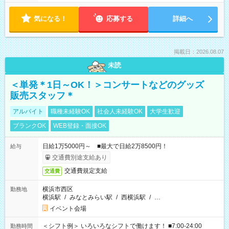
気になる！
応募する
詳細へ
掲載日：2026.08.07
未読
＜単発＊1日～OK！＞コンサートなどのグッズ
販売スタッフ＊
アルバイト
職種未経験OK
社会人未経験OK
大学生歓迎
ブランクOK
WEB登録・面接OK
日給1万5000円～ ■最大で日給2万8500円！
給与
交通費別途支給あり
交通費規定支給
交通費
横浜市西区
勤務地
横浜駅
/
みなとみらい駅
/
西横浜駅
/
…
イベント会場
＜シフト例＞ いろいろなシフトで働けます！ ■7:00-24:00
勤務時間