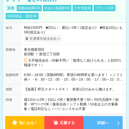
派遣
職種未経験OK
社会人未経験OK
大学生歓迎
ブランクOK
WEB登録・面接OK
時給1500円 ■日払い・週払いOK！(規定あり) ■現金日払いも
給与
OK(規定あり)
交通費別途支給あり
東京都新宿区
勤務地
新宿駅
/
新宿三丁目駅
大手物流会社（年齢不問／「無理なく続けられる」と好評の
職場です！）
9:00～18:00（実動8時間） 希望の時間帯を選べます！ ＜シフト
勤務時間
例＞ ・8：30～12：00 ・10：00～19：00 ・17：00～22：00
・13：00～22：00 ・22：00～翌6：00 など
【急募】即日スタートＯＫ！ 単発1日のみから働けます。
期間
週1日からOK
/
日払いOK
/
履歴書不要
/
40～50代活躍中
/
副
特徴
業・WワークOK
/
服装自由
/
シフト勤務
/
10名以上の大量募
集
/
電話対応なし
/
パソコンスキル不要
気になる！
応募する
詳細へ