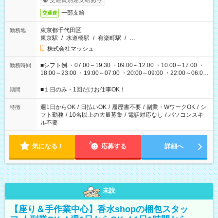
交通費別途支給あり
一部支給
交通費
東京都千代田区
勤務地
東京駅
/
水道橋駅
/
有楽町駅
/
…
株式会社マッシュ
■シフト例 ・07:00～19:30 ・09:00～12:00 ・10:00～17:00 ・
勤務時間
18:00～23:00 ・19:00～07:00 ・20:00～09:00 ・22:00～06:00
etc ★最短で3時間で5,120円のお仕事から 15時間で2万円近く稼
げるお仕事も！ ご希望のお時間に合わせてご紹介！ ※シフトは
■１日のみ・1回だけお仕事OK！
期間
現場によって異なります。 ※勿論、休憩時間はあるのでご安心
ください！
週1日からOK
/
日払いOK
/
履歴書不要
/
副業・WワークOK
/
シ
特徴
フト勤務
/
10名以上の大量募集
/
電話対応なし
/
パソコンスキ
ル不要
気になる！
応募する
詳細へ
未読
【座り＆手作業中心】香水shopの梱包スタッ