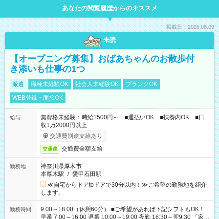
あなたの閲覧履歴からのオススメ
掲載日：2026.08.09
未読
【オープニング募集】おばあちゃんのお散歩付
き添いも仕事の1つ
派遣
職種未経験OK
社会人未経験OK
ブランクOK
WEB登録・面接OK
無資格未経験：時給1500円～ ■週払いOK ■扶養内OK ■日
給与
収1万2000円以上
交通費別途支給あり
交通費全額支給
交通費
神奈川県厚木市
勤務地
本厚木駅
/
愛甲石田駅
≪自宅からドアtoドアで30分以内！≫ご希望の勤務地を紹介
します。
9:00～18:00（休憩60分） ■ご希望があれば下記シフトもOK！
勤務時間
早番 7:00～16:00 遅番 10:00～19:00 夜勤 16:30～翌9:30 「家族