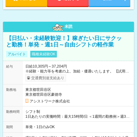
未読
【日払い・未経験歓迎！】稼ぎたい日にサクッ
と勤務！単発・週1日～自由シフトの軽作業
アルバイト
職種未経験OK
日給10,305円～37,204円
給与
※経験・能力等を考慮の上、加給・優遇いたします。 【試用期
間】試用期間なし
交通費別途支給あり
東京都世田谷区
勤務地
東京都世田谷区豪徳寺
アシストワーク株式会社
シフト制
勤務時間
1日あたりの実働時間：最大15時間/日 ＜1週間の勤務例＞週3回
勤務 勤務：月・水・金 休み：火・木・土・日 好きな時にお仕事
可能です！ ※1日あたりの最大実働時間は日勤、夜勤共に勤務し
単発・1日のみOK
期間
た時間になります。