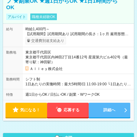
フ ★副業OK ★週1日からOK ★1日1時間から
OK
アルバイト
職種未経験OK
時給1,400円～
給与
【試用期間】試用期間あり 試用期間の長さ：1ヶ月 雇用形態、
給与は本採用時と同じです。
交通費別途支給あり
東京都千代田区
勤務地
東京都千代田区内神田2丁目14番12号 星屋第六ビル402号（最
寄り駅：神田駅）
Ａｌｌｅｙ株式会社
シフト制
勤務時間
1日あたりの実働時間：最大5時間/日 11:00-19:00 └1日あたりの
実働時間：1-5時間 └上記の時間帯内であれば、いつでも勤務可
能！ └平日・土曜日の中で、お好きな曜日でご勤務いただけま
週1日からOK / 日払いOK / 副業・WワークOK
特徴
す！ 【シフト例】 ・11:00～14:00 ・16:30～19:00 ・13:00～
18:00 などのように、自由な働き方が可能なお仕事です！
気になる！
応募する
詳細へ