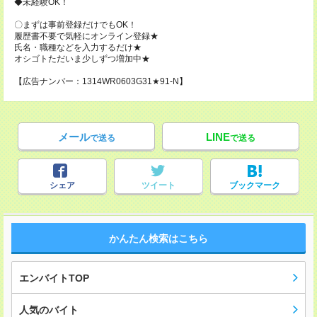
◆未経験OK！
〇まずは事前登録だけでもOK！
履歴書不要で気軽にオンライン登録★
氏名・職種などを入力するだけ★
オシゴトただいま少しずつ増加中★
【広告ナンバー：1314WR0603G31★91-N】
メール
LINE
で送る
で送る
シェア
ツイート
ブックマーク
かんたん検索はこちら
エンバイトTOP
人気のバイト