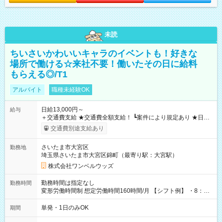
未読
ちいさいかわいいキャラのイベントも！好きな
場所で働ける☆来社不要！働いたその日に給料
もらえる◎/T1
アルバイト
職種未経験OK
日給13,000円～
給与
＋交通費支給 ★交通費全額支給！ ┗案件により規定あり ★日払
いOK！（規定あり） ┗働いたその日に現金GET♪ お仕事後はコ
交通費別途支給あり
ンビニATMから 日払い分を引き落とせます！ 【試用期間】試
用期間なし
さいたま市大宮区
勤務地
埼玉県さいたま市大宮区錦町（最寄り駅：大宮駅）
株式会社ワンベルウッズ
勤務時間は指定なし
勤務時間
変形労働時間制 想定労働時間160時間/月 【シフト例】 ・8：00
～21：00
単発・1日のみOK
期間