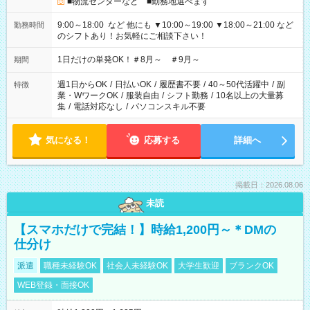
■物流センターなど ■勤務地選べます
9:00～18:00 など 他にも ▼10:00～19:00 ▼18:00～21:00 など
勤務時間
のシフトあり！お気軽にご相談下さい！
1日だけの単発OK！＃8月～ ＃9月～
期間
週1日からOK
/
日払いOK
/
履歴書不要
/
40～50代活躍中
/
副
特徴
業・WワークOK
/
服装自由
/
シフト勤務
/
10名以上の大量募
集
/
電話対応なし
/
パソコンスキル不要
気になる！
応募する
詳細へ
掲載日：2026.08.06
未読
【スマホだけで完結！】時給1,200円～＊DMの
仕分け
派遣
職種未経験OK
社会人未経験OK
大学生歓迎
ブランクOK
WEB登録・面接OK