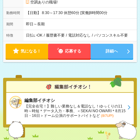
空調ありの職場!
【日勤】 8:30～17:30 休憩60分 [実働]8時間00分
勤務時間
即日～長期
期間
日払いOK
/
履歴書不要
/
電話対応なし
/
パソコンスキル不要
特徴
気になる！
応募する
詳細へ
編集部イチオシ
【完全在宅！】難しい業務なし＆電話なし！ゆっくりの11
時～時短＊データ入力・事務、＜SEKAI NO OWARI＊8月15
日・16日＞ドーム公演のサポートバイトなど
(8/7UP!)