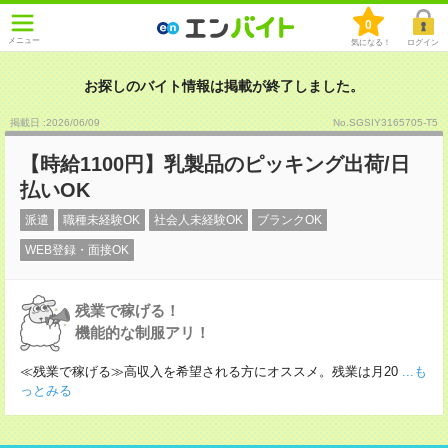
0
メニュー
気になる！
ログイン
お探しのバイト情報は掲載が終了しました。
掲載日 :2026
/
06
/
09
No.SGSIY3165705-T5
【時給1100円】乳製品のピッキング出荷/日
払いOK
派遣
職種未経験OK
社会人未経験OK
ブランクOK
WEB登録・面接OK
残業で稼げる！
機能的な制服アリ！
≪残業で稼げる≫高収入を希望される方にオススメ。残業は月20
...も
っとみる