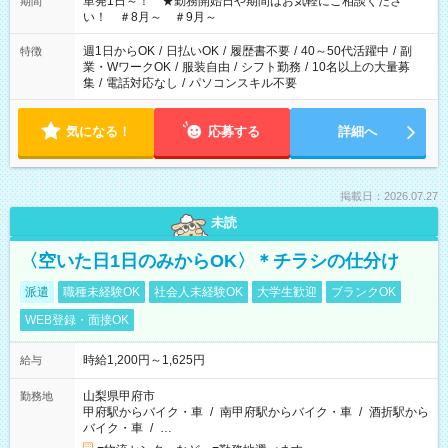
単発1日～！ ★勤務開始日や期間はお気軽にご相談くださ
期間
い！ ＃8月～ ＃9月～
週1日からOK
/
日払いOK
/
履歴書不要
/
40～50代活躍中
/
副
特徴
業・WワークOK
/
服装自由
/
シフト勤務
/
10名以上の大量募
集
/
電話対応なし
/
パソコンスキル不要
気になる！
応募する
詳細へ
掲載日：2026.07.27
未読
〈空いた日1日のみからOK〉＊チラシの仕分け
派遣
職種未経験OK
社会人未経験OK
大学生歓迎
ブランクOK
WEB登録・面接OK
時給1,200円～1,625円
給与
山梨県甲府市
勤務地
甲府駅からバイク・車
/
南甲府駅からバイク・車
/
酒折駅から
バイク・車
/
…