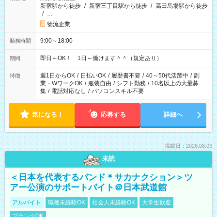
新宿駅から徒歩
/
新宿三丁目駅から徒歩
/
高田馬場駅から徒歩
/
…
物流企業
9:00～18:00
勤務時間
即日～OK！ 1日～働けます＾＾（規定あり）
期間
週1日からOK
/
日払いOK
/
履歴書不要
/
40～50代活躍中
/
副
特徴
業・WワークOK
/
服装自由
/
シフト勤務
/
10名以上の大量募
集
/
電話対応なし
/
パソコンスキル不要
気になる！
応募する
詳細へ
掲載日：2026.08.03
未読
＜日本を代表するバンド＊サカナクション＞ツ
アー公演のサポートバイト＠日本武道館
アルバイト
職種未経験OK
社会人未経験OK
大学生歓迎
ブランクOK