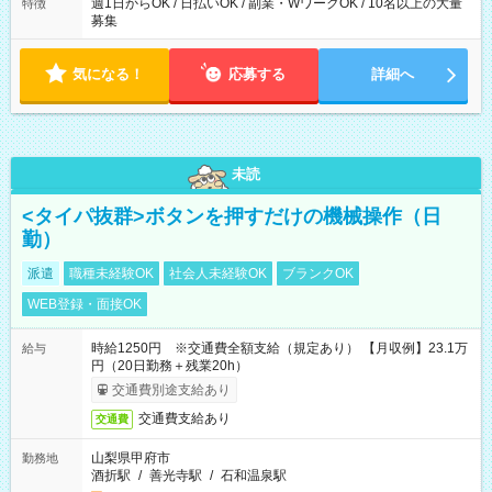
週1日からOK / 日払いOK / 副業・WワークOK / 10名以上の大量
特徴
募集
気になる！
応募する
詳細へ
未読
<タイパ抜群>ボタンを押すだけの機械操作（日
勤）
派遣
職種未経験OK
社会人未経験OK
ブランクOK
WEB登録・面接OK
時給1250円 ※交通費全額支給（規定あり） 【月収例】23.1万
給与
円（20日勤務＋残業20h）
交通費別途支給あり
交通費支給あり
交通費
山梨県甲府市
勤務地
酒折駅
/
善光寺駅
/
石和温泉駅