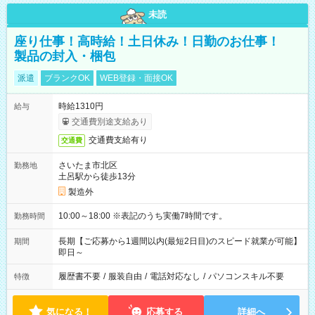
未読
座り仕事！高時給！土日休み！日勤のお仕事！
製品の封入・梱包
派遣
ブランクOK
WEB登録・面接OK
時給1310円
給与
交通費別途支給あり
交通費支給有り
交通費
さいたま市北区
勤務地
土呂駅から徒歩13分
製造外
10:00～18:00 ※表記のうち実働7時間です。
勤務時間
長期【ご応募から1週間以内(最短2日目)のスピード就業が可能】
期間
即日～
履歴書不要
/
服装自由
/
電話対応なし
/
パソコンスキル不要
特徴
気になる！
応募する
詳細へ