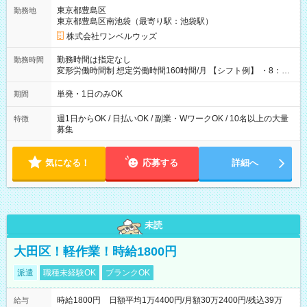
用期間なし
東京都豊島区
勤務地
東京都豊島区南池袋（最寄り駅：池袋駅）
株式会社ワンベルウッズ
勤務時間は指定なし
勤務時間
変形労働時間制 想定労働時間160時間/月 【シフト例】 ・8：00
～21：00
単発・1日のみOK
期間
週1日からOK / 日払いOK / 副業・WワークOK / 10名以上の大量
特徴
募集
気になる！
応募する
詳細へ
未読
大田区！軽作業！時給1800円
派遣
職種未経験OK
ブランクOK
時給1800円 日額平均1万4400円/月額30万2400円/残込39万
給与