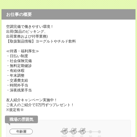
お仕事の概要
空調完備で働きやすい環境！
出荷(製品のピッキング、
出荷業務および付帯業務)
【取扱製品情報】ヨーグルトやチルド飲料
≪待遇・福利厚生≫
・日払い制度
・社会保険完備
・無料定期健診
・有給休暇
・年末調整
・交通費支給
・時間外手当
・深夜残業手当
友人紹介キャンペーン実施中！
ご友人のご紹介で3万円ずつプレゼント！
※規定有※
職場の雰囲気
年齢層
20代
30
40
50
60