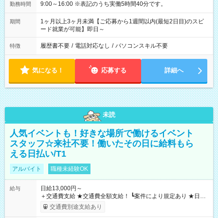
9:00～16:00 ※表記のうち実働5時間40分です。
勤務時間
1ヶ月以上3ヶ月未満【ご応募から1週間以内(最短2日目)のスピ
期間
ード就業が可能】即日～
履歴書不要
/
電話対応なし
/
パソコンスキル不要
特徴
気になる！
応募する
詳細へ
未読
人気イベントも！好きな場所で働けるイベント
スタッフ☆来社不要！働いたその日に給料もら
える日払い/T1
アルバイト
職種未経験OK
日給13,000円～
給与
＋交通費支給 ★交通費全額支給！ ┗案件により規定あり ★日払
いOK！（規定あり） ┗働いたその日に現金GET♪ お仕事後はコ
交通費別途支給あり
ンビニATMから 日払い分を引き落とせます！ 【試用期間】試