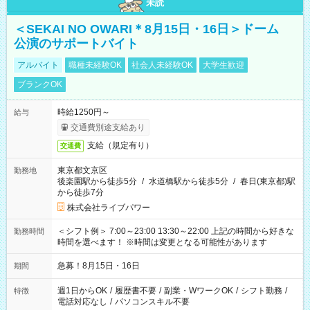
未読
＜SEKAI NO OWARI＊8月15日・16日＞ドーム
公演のサポートバイト
アルバイト
職種未経験OK
社会人未経験OK
大学生歓迎
ブランクOK
時給1250円～
給与
交通費別途支給あり
支給（規定有り）
交通費
東京都文京区
勤務地
後楽園駅から徒歩5分
/
水道橋駅から徒歩5分
/
春日(東京都)駅
から徒歩7分
株式会社ライブパワー
＜シフト例＞ 7:00～23:00 13:30～22:00 上記の時間から好きな
勤務時間
時間を選べます！ ※時間は変更となる可能性があります
急募！8月15日・16日
期間
週1日からOK
/
履歴書不要
/
副業・WワークOK
/
シフト勤務
/
特徴
電話対応なし
/
パソコンスキル不要