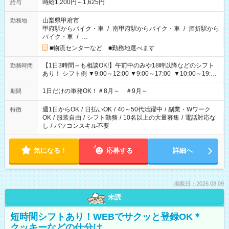
時給1,200円～1,625円
給与
山梨県甲府市
勤務地
甲府駅からバイク・車
/
南甲府駅からバイク・車
/
酒折駅から
バイク・車
/
…
■物流センターなど ■勤務地選べます
【1日3時間～も相談OK!】午前中のみや18時以降などのシフト
勤務時間
あり！ シフト例 ▼9:00～12:00 ▼9:00～17:00 ▼10:00～19:00
▼18:00～21:00
1日だけの単発OK！＃8月～ ＃9月～
期間
週1日からOK
/
日払いOK
/
40～50代活躍中
/
副業・Wワーク
特徴
OK
/
服装自由
/
シフト勤務
/
10名以上の大量募集
/
電話対応な
し
/
パソコンスキル不要
気になる！
応募する
詳細へ
掲載日：2026.08.09
未読
短時間シフトあり！WEBでサクッと登録OK＊
クッキーなどの仕分け