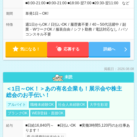
■8:00-21:00 ■9:00-21:00 ■18:00-翌7:00 ■20:30-翌11:00 など
単発1日～OK!
期間
週1日からOK
/
日払いOK
/
履歴書不要
/
40～50代活躍中
/
副
特徴
業・WワークOK
/
服装自由
/
シフト勤務
/
電話対応なし
/
パソ
コンスキル不要
気になる！
応募する
詳細へ
掲載日：2026.08.08
未読
＜1日～OK！＞あの有名企業も！展示会や株主
総会のお手伝い！
アルバイト
職種未経験OK
社会人未経験OK
大学生歓迎
ブランクOK
WEB登録・面接OK
■日給16,840円～ ■日払いOK ■実働3時間5,120円のお仕事あ
給与
ります！