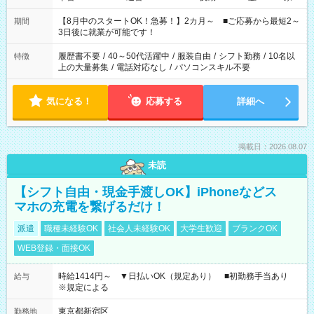
と休みを合わせたい」 「余裕を持って夕飯の準備がしたい」
「できれば残業はしたくない」 など、ご希望を教えてください
【8月中のスタートOK！急募！】2カ月～ ■ご応募から最短2～
期間
ね。 ※Wワーク希望の方へ 今ご覧のお仕事で希望する勤務時間
3日後に就業が可能です！
と、もう1つのお仕事の勤務時間。 合計で週40時間を超える場
合は応募できません。
履歴書不要
/
40～50代活躍中
/
服装自由
/
シフト勤務
/
10名以
特徴
上の大量募集
/
電話対応なし
/
パソコンスキル不要
気になる！
応募する
詳細へ
掲載日：2026.08.07
未読
【シフト自由・現金手渡しOK】iPhoneなどス
マホの充電を繋げるだけ！
派遣
職種未経験OK
社会人未経験OK
大学生歓迎
ブランクOK
WEB登録・面接OK
時給1414円～ ▼日払いOK（規定あり） ■初勤務手当あり
給与
※規定による
東京都新宿区
勤務地