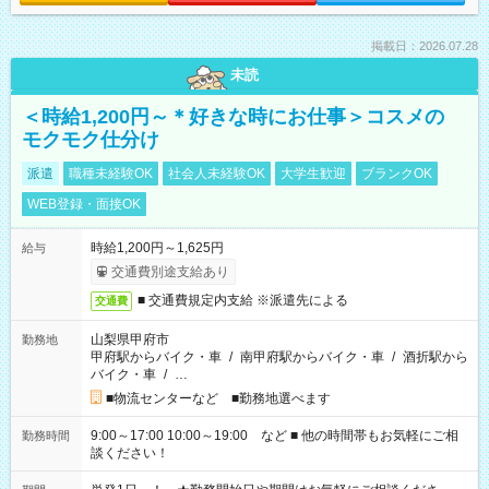
掲載日：2026.07.28
未読
＜時給1,200円～＊好きな時にお仕事＞コスメの
モクモク仕分け
派遣
職種未経験OK
社会人未経験OK
大学生歓迎
ブランクOK
WEB登録・面接OK
時給1,200円～1,625円
給与
交通費別途支給あり
■ 交通費規定内支給 ※派遣先による
交通費
山梨県甲府市
勤務地
甲府駅からバイク・車
/
南甲府駅からバイク・車
/
酒折駅から
バイク・車
/
…
■物流センターなど ■勤務地選べます
9:00～17:00 10:00～19:00 など ■ 他の時間帯もお気軽にご相
勤務時間
談ください！