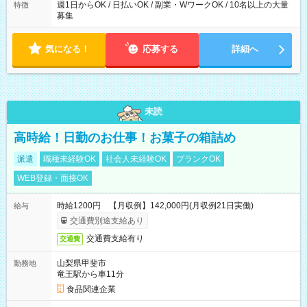
週1日からOK / 日払いOK / 副業・WワークOK / 10名以上の大量
特徴
募集
気になる！
応募する
詳細へ
未読
高時給！日勤のお仕事！お菓子の箱詰め
派遣
職種未経験OK
社会人未経験OK
ブランクOK
WEB登録・面接OK
時給1200円 【月収例】142,000円(月収例21日実働)
給与
交通費別途支給あり
交通費支給有り
交通費
山梨県甲斐市
勤務地
竜王駅から車11分
食品関連企業