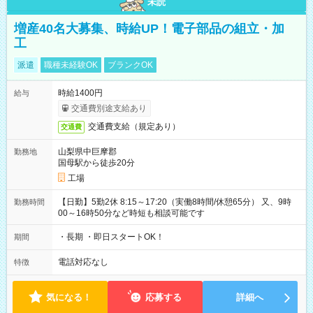
未読
増産40名大募集、時給UP！電子部品の組立・加
工
派遣
職種未経験OK
ブランクOK
時給1400円
給与
交通費別途支給あり
交通費支給（規定あり）
交通費
山梨県中巨摩郡
勤務地
国母駅から徒歩20分
工場
【日勤】5勤2休 8:15～17:20（実働8時間/休憩65分） 又、9時
勤務時間
00～16時50分など時短も相談可能です
・長期 ・即日スタートOK！
期間
電話対応なし
特徴
気になる！
応募する
詳細へ