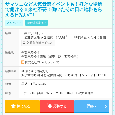
サマソニなど人気音楽イベントも！好きな場所
で働ける☆来社不要！働いたその日に給料もら
える日払い/T1
アルバイト
職種未経験OK
日給12,000円～
給与
＋交通費支給 ★交通費一部支給 ┗1日500円を超えた分は全額支
給！ ※往復500円以内の方は自己負担となります ★日払いOK！
交通費別途支給あり
（規定あり） ┗働いたその日に現金GET♪ お仕事後はコンビニ
ATMから 日払い分を引き落とせます！ 【試用期間】試用期間
千葉県船橋市
勤務地
なし
千葉県船橋市西船（最寄り駅：西船橋駅）
株式会社ワンベルウッズ
勤務時間は指定なし
勤務時間
変形労働時間制 想定労働時間160時間/月 【シフト例】 12：00
～22：00
単発・1日のみOK
期間
日払いOK / 副業・WワークOK / 10名以上の大量募集
特徴
気になる！
応募する
詳細へ