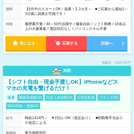
と休みを合わせたい」 「余裕を持って夕飯の準備がしたい」
「できれば残業はしたくない」 など、ご希望を教えてください
【8月中のスタートOK！急募！】2カ月～ ■ご応募から最短2～
期間
ね。 ※Wワーク希望の方へ 今ご覧のお仕事で希望する勤務時間
3日後に就業が可能です！
と、もう1つのお仕事の勤務時間。 合計で週40時間を超える場
合は応募できません。
履歴書不要
/
40～50代活躍中
/
服装自由
/
シフト勤務
/
10名以
特徴
上の大量募集
/
電話対応なし
/
パソコンスキル不要
気になる！
応募する
詳細へ
掲載日：2026.08.07
未読
【シフト自由・現金手渡しOK】iPhoneなどス
マホの充電を繋げるだけ！
派遣
職種未経験OK
社会人未経験OK
大学生歓迎
ブランクOK
WEB登録・面接OK
時給1414円～ ▼日払いOK（規定あり） ■初勤務手当あり
給与
※規定による
東京都新宿区
勤務地