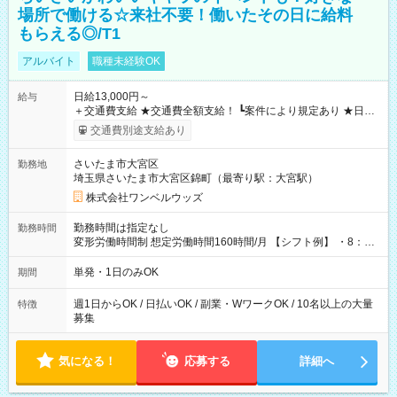
場所で働ける☆来社不要！働いたその日に給料
もらえる◎/T1
アルバイト
職種未経験OK
日給13,000円～
給与
＋交通費支給 ★交通費全額支給！ ┗案件により規定あり ★日払
いOK！（規定あり） ┗働いたその日に現金GET♪ お仕事後はコ
交通費別途支給あり
ンビニATMから 日払い分を引き落とせます！ 【試用期間】試
用期間なし
さいたま市大宮区
勤務地
埼玉県さいたま市大宮区錦町（最寄り駅：大宮駅）
株式会社ワンベルウッズ
勤務時間は指定なし
勤務時間
変形労働時間制 想定労働時間160時間/月 【シフト例】 ・8：00
～21：00
単発・1日のみOK
期間
週1日からOK / 日払いOK / 副業・WワークOK / 10名以上の大量
特徴
募集
気になる！
応募する
詳細へ