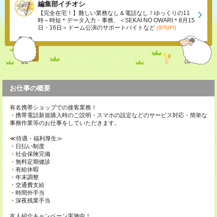
編集部イチオシ
【完全在宅！】難しい業務なし＆電話なし！ゆっくりの11
時～時短＊データ入力・事務、＜SEKAI NO OWARI＊8月15
日・16日＞ドーム公演のサポートバイトなど
(8/7UP!)
お仕事の概要
有名携帯ショップでの接客業務！
・携帯電話新規購入時のご説明・スマホの設定などのサービス対応・簡単な
事務作業等のお仕事をしていただきます。
≪待遇・福利厚生≫
・日払い制度
・社会保険完備
・無料定期健診
・有給休暇
・年末調整
・交通費支給
・時間外手当
・深夜残業手当
友人紹介キャンペーン実施中！