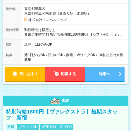
ンビニATMから 日払い分を引き落とせます！ 【試用期間】試
用期間なし
東京都豊島区
勤務地
東京都豊島区南池袋（最寄り駅：池袋駅）
株式会社ワンベルウッズ
勤務時間は指定なし
勤務時間
変形労働時間制 想定労働時間160時間/月 【シフト例】 ・8：00
～21：00
単発・1日のみOK
期間
週1日からOK / 日払いOK / 副業・WワークOK / 10名以上の大量
特徴
募集
気になる！
応募する
詳細へ
未読
特別時給1800円【ヴァレクストラ】短期スタッ
フ 新宿
派遣
ブランクOK
WEB登録・面接OK