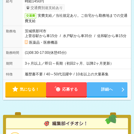
時給1450円
給与
交通費別途支給あり
実費支給／当社規定あり。ご自宅から勤務地までの交通
交通費
費支給
茨城県那珂市
勤務地
上菅谷駅から車15分
/
水戸駅から車35分
/
佐和駅から車15分
医薬品・医療機器
(1)08:30-17:00(休憩45分)
勤務時間
3ヶ月以上／即日～長期（初回2ヶ月、以降2ヶ月更新）
期間
履歴書不要
/
40～50代活躍中
/
10名以上の大量募集
特徴
気になる！
応募する
詳細へ