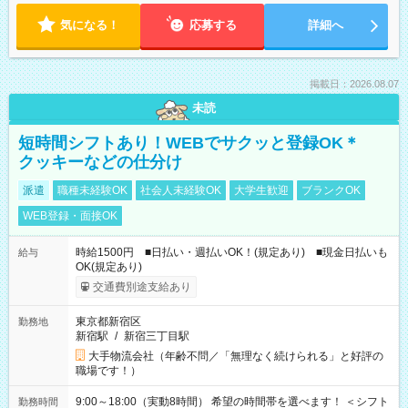
気になる！
応募する
詳細へ
掲載日：2026.08.07
未読
短時間シフトあり！WEBでサクッと登録OK＊
クッキーなどの仕分け
派遣
職種未経験OK
社会人未経験OK
大学生歓迎
ブランクOK
WEB登録・面接OK
時給1500円 ■日払い・週払いOK！(規定あり) ■現金日払いも
給与
OK(規定あり)
交通費別途支給あり
東京都新宿区
勤務地
新宿駅
/
新宿三丁目駅
大手物流会社（年齢不問／「無理なく続けられる」と好評の
職場です！）
9:00～18:00（実動8時間） 希望の時間帯を選べます！ ＜シフト
勤務時間