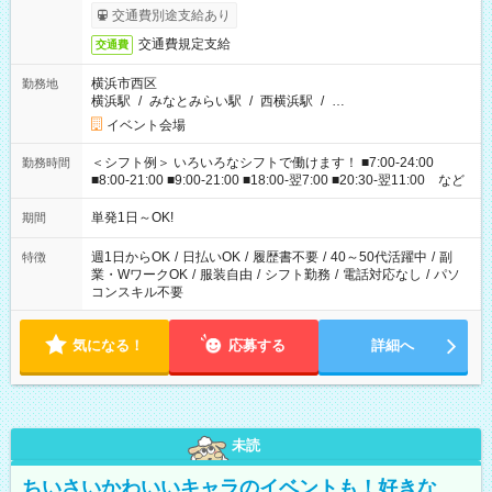
交通費別途支給あり
交通費規定支給
交通費
横浜市西区
勤務地
横浜駅
/
みなとみらい駅
/
西横浜駅
/
…
イベント会場
＜シフト例＞ いろいろなシフトで働けます！ ■7:00-24:00
勤務時間
■8:00-21:00 ■9:00-21:00 ■18:00-翌7:00 ■20:30-翌11:00 など
単発1日～OK!
期間
週1日からOK
/
日払いOK
/
履歴書不要
/
40～50代活躍中
/
副
特徴
業・WワークOK
/
服装自由
/
シフト勤務
/
電話対応なし
/
パソ
コンスキル不要
気になる！
応募する
詳細へ
未読
ちいさいかわいいキャラのイベントも！好きな