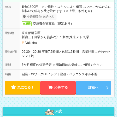
時給1800円 ※ご経験・スキルにより優遇 スマホでかんたんに
給与
前払いで給与が受け取れます（※上限、条件あり）
交通費別途支給あり
交通費全額支給（規定あり）
交通費
東京都新宿区
勤務地
新宿三丁目駅から徒歩2分
/
新宿(東京メトロ)駅
Valextra
09:30～20:30 実働7.5時間／休憩1.5時間 営業時間に合わせた
勤務時間
シフト制
3か月程度の短期予定 ※開始日はお気軽にご相談ください
期間
副業・WワークOK
/
シフト勤務
/
パソコンスキル不要
特徴
気になる！
応募する
詳細へ
未読