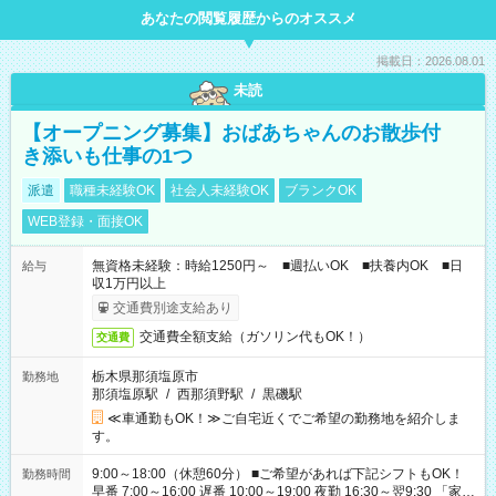
あなたの閲覧履歴からのオススメ
掲載日：2026.08.01
未読
【オープニング募集】おばあちゃんのお散歩付
き添いも仕事の1つ
派遣
職種未経験OK
社会人未経験OK
ブランクOK
WEB登録・面接OK
無資格未経験：時給1250円～ ■週払いOK ■扶養内OK ■日
給与
収1万円以上
交通費別途支給あり
交通費全額支給（ガソリン代もOK！）
交通費
栃木県那須塩原市
勤務地
那須塩原駅
/
西那須野駅
/
黒磯駅
≪車通勤もOK！≫ご自宅近くでご希望の勤務地を紹介しま
す。
9:00～18:00（休憩60分） ■ご希望があれば下記シフトもOK！
勤務時間
早番 7:00～16:00 遅番 10:00～19:00 夜勤 16:30～翌9:30 「家族