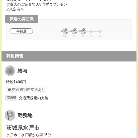
ご友人のご紹介で3万円ずつプレゼント！
※規定有※
職場の雰囲気
年齢層
20代
30
40
50
60
募集情報
給与
時給1400円
交通費別途支給あり
交通費規定内支給
交通費
勤務地
茨城県水戸市
水戸市 水戸駅から車15分