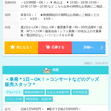
＜1日3時間～OK！＞ ▼ 例えば… ▼ 15:00～18:00 15:00～
勤務時間
22:00 17:00～22:00 など こちら以外の時間もお気軽にご相談く
ださい！
単発1日～！ ★勤務開始日や期間はお気軽にご相談くださ
期間
い！ ＃8月～ ＃9月～
週1日からOK
/
日払いOK
/
履歴書不要
/
40～50代活躍中
/
副
特徴
業・WワークOK
/
服装自由
/
シフト勤務
/
10名以上の大量募
集
/
電話対応なし
/
パソコンスキル不要
気になる！
応募する
詳細へ
掲載日：2026.08.07
未読
＜単発＊1日～OK！＞コンサートなどのグッズ
販売スタッフ＊
アルバイト
職種未経験OK
社会人未経験OK
大学生歓迎
ブランクOK
WEB登録・面接OK
日給1万5000円～ ■最大で日給2万8500円！
給与