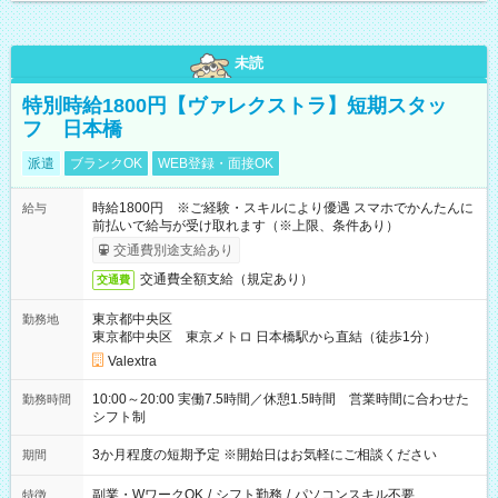
未読
特別時給1800円【ヴァレクストラ】短期スタッ
フ 日本橋
派遣
ブランクOK
WEB登録・面接OK
時給1800円 ※ご経験・スキルにより優遇 スマホでかんたんに
給与
前払いで給与が受け取れます（※上限、条件あり）
交通費別途支給あり
交通費全額支給（規定あり）
交通費
東京都中央区
勤務地
東京都中央区 東京メトロ 日本橋駅から直結（徒歩1分）
Valextra
10:00～20:00 実働7.5時間／休憩1.5時間 営業時間に合わせた
勤務時間
シフト制
3か月程度の短期予定 ※開始日はお気軽にご相談ください
期間
副業・WワークOK
/
シフト勤務
/
パソコンスキル不要
特徴