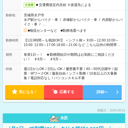
■ 交通費規定内支給 ※派遣先による
交通費
茨城県水戸市
勤務地
水戸駅からバイク・車
/
赤塚駅からバイク・車
/
内原駅からバ
イク・車
/
…
■物流センターなど ■勤務地選べます
【1日3時間～も相談OK!】 ＜シフト例＞ 9:00～12:00 10:00～
勤務時間
15:00 12:00～17:00 18:00～21:00 など こちら以外の時間帯も
お気軽にご相談ください！
単発1日～！ ★勤務開始日や期間はお気軽にご相談くださ
期間
い！ ＃8月～ ＃9月～
週1日からOK
/
日払いOK
/
履歴書不要
/
40～50代活躍中
/
副
特徴
業・WワークOK
/
服装自由
/
シフト勤務
/
10名以上の大量募
集
/
電話対応なし
/
パソコンスキル不要
気になる！
応募する
詳細へ
掲載日：2026.08.01
未読