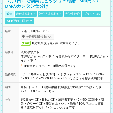
〈月1日～で副業にピッタリ＊時給1,500円～〉
DMのカンタン仕分け
派遣
職種未経験OK
社会人未経験OK
大学生歓迎
ブランクOK
WEB登録・面接OK
時給1,500円～1,875円
給与
交通費別途支給あり
■ 交通費規定内支給 ※派遣先による
交通費
茨城県水戸市
勤務地
水戸駅からバイク・車
/
赤塚駅からバイク・車
/
内原駅からバ
イク・車
/
…
■物流センターなど ■勤務地選べます
【1日3時間～も相談OK!】 ＜シフト例＞ 9:00～12:00 12:00～
勤務時間
17:00 17:00～22:00 18:00～21:00 など こちら以外の時間帯も
お気軽にご相談ください！
単発1日～！ ★勤務開始日や期間はお気軽にご相談くださ
期間
い！ ＃8月～ ＃9月～
週1日からOK
/
日払いOK
/
履歴書不要
/
40～50代活躍中
/
副
特徴
業・WワークOK
/
服装自由
/
シフト勤務
/
10名以上の大量募
集
/
電話対応なし
/
パソコンスキル不要