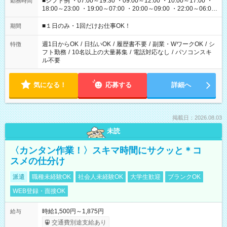
■シフト例 ・07:00～19:30 ・09:00～12:00 ・10:00～17:00 ・
勤務時間
18:00～23:00 ・19:00～07:00 ・20:00～09:00 ・22:00～06:00
etc ★最短で3時間で5,120円のお仕事から 15時間で2万円近く稼
げるお仕事も！ ご希望のお時間に合わせてご紹介！ ※シフトは
■１日のみ・1回だけお仕事OK！
期間
現場によって異なります。 ※勿論、休憩時間はあるのでご安心
ください！
週1日からOK
/
日払いOK
/
履歴書不要
/
副業・WワークOK
/
シ
特徴
フト勤務
/
10名以上の大量募集
/
電話対応なし
/
パソコンスキ
ル不要
気になる！
応募する
詳細へ
掲載日：2026.08.03
未読
〈カンタン作業！〉スキマ時間にサクッと＊コ
スメの仕分け
派遣
職種未経験OK
社会人未経験OK
大学生歓迎
ブランクOK
WEB登録・面接OK
時給1,500円～1,875円
給与
交通費別途支給あり