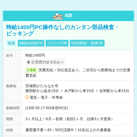
未読
時給1400円PC操作なしのカンタン部品検査・
ピッキング
派遣
職種未経験OK
ブランクOK
WEB登録・面接OK
時給1400円
給与
交通費別途支給あり
実費支給／当社規定あり。ご自宅から勤務地までの交通
交通費
費支給
茨城県ひたちなか市
勤務地
勝田駅から徒歩19分
/
水戸駅から車15分
/
佐和駅から車15分
電気・電子・半導体
(1)08:30-17:00(休憩45分)
勤務時間
3ヶ月以上／8月～長期（初回1ヶ月、以降3ヶ月更新）
期間
履歴書不要
/
40～50代活躍中
/
10名以上の大量募集
特徴