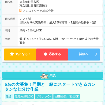
東京都世田谷区
勤務地
東京都世田谷区豪徳寺
アシストワーク株式会社
シフト制
勤務時間
1日あたりの実働時間：最大15時間/日 ＜1週間の勤務例＞週3回
勤務 勤務：月・水・金 休み：火・木・土・日 好きな時にお仕事
可能です！ ※1日あたりの最大実働時間は日勤、夜勤共に勤務し
単発・1日のみOK
期間
た時間になります。
週1日からOK / 日払いOK / 副業・WワークOK / 10名以上の大量
特徴
募集
気になる！
応募する
詳細へ
未読
5名の大募集！同期と一緒にスタートできるカン
タンな仕分け作業
派遣
職種未経験OK
ブランクOK
WEB登録・面接OK