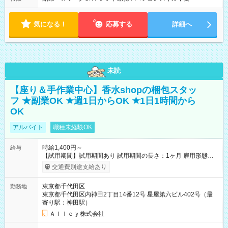
気になる！
応募する
詳細へ
未読
【座り＆手作業中心】香水shopの梱包スタッ
フ ★副業OK ★週1日からOK ★1日1時間から
OK
アルバイト
職種未経験OK
時給1,400円～
給与
【試用期間】試用期間あり 試用期間の長さ：1ヶ月 雇用形態、
給与は本採用時と同じです。
交通費別途支給あり
東京都千代田区
勤務地
東京都千代田区内神田2丁目14番12号 星屋第六ビル402号（最
寄り駅：神田駅）
Ａｌｌｅｙ株式会社