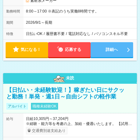
素材系メーカー
8:00～17:00 ※表記のうち実働8時間です。
勤務時間
2026/9/1～長期
期間
日払いOK
/
履歴書不要
/
電話対応なし
/
パソコンスキル不要
特徴
気になる！
応募する
詳細へ
未読
【日払い・未経験歓迎！】稼ぎたい日にサクッ
と勤務！単発・週1日～自由シフトの軽作業
アルバイト
職種未経験OK
日給10,305円～37,204円
給与
※経験・能力等を考慮の上、加給・優遇いたします。 【試用期
間】試用期間なし
交通費別途支給あり