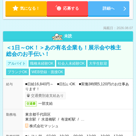
気になる！
応募する
詳細へ
掲載日：2026.08.07
未読
＜1日～OK！＞あの有名企業も！展示会や株主
総会のお手伝い！
アルバイト
職種未経験OK
社会人未経験OK
大学生歓迎
ブランクOK
WEB登録・面接OK
■日給16,840円～ ■日払いOK ■実働3時間5,120円のお仕事あ
給与
ります！
交通費別途支給あり
一部支給
交通費
東京都千代田区
勤務地
東京駅
/
水道橋駅
/
有楽町駅
/
…
株式会社マッシュ