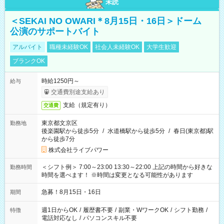
未読
＜SEKAI NO OWARI＊8月15日・16日＞ドーム
公演のサポートバイト
アルバイト
職種未経験OK
社会人未経験OK
大学生歓迎
ブランクOK
時給1250円～
給与
交通費別途支給あり
支給（規定有り）
交通費
東京都文京区
勤務地
後楽園駅から徒歩5分
/
水道橋駅から徒歩5分
/
春日(東京都)駅
から徒歩7分
株式会社ライブパワー
＜シフト例＞ 7:00～23:00 13:30～22:00 上記の時間から好きな
勤務時間
時間を選べます！ ※時間は変更となる可能性があります
急募！8月15日・16日
期間
週1日からOK
/
履歴書不要
/
副業・WワークOK
/
シフト勤務
/
特徴
電話対応なし
/
パソコンスキル不要