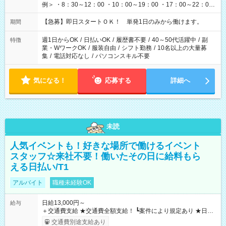
例＞ ・8：30～12：00 ・10：00～19：00 ・17：00～22：00
・13：00～22：00 ・22：00～翌6：00 など
【急募】即日スタートＯＫ！ 単発1日のみから働けます。
期間
週1日からOK
/
日払いOK
/
履歴書不要
/
40～50代活躍中
/
副
特徴
業・WワークOK
/
服装自由
/
シフト勤務
/
10名以上の大量募
集
/
電話対応なし
/
パソコンスキル不要
気になる！
応募する
詳細へ
未読
人気イベントも！好きな場所で働けるイベント
スタッフ☆来社不要！働いたその日に給料もら
える日払い/T1
アルバイト
職種未経験OK
日給13,000円～
給与
＋交通費支給 ★交通費全額支給！ ┗案件により規定あり ★日払
いOK！（規定あり） ┗働いたその日に現金GET♪ お仕事後はコ
交通費別途支給あり