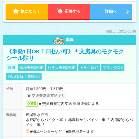
気になる！
応募する
詳細へ
掲載日：2026.08.06
未読
《単発1日OK！日払い可》＊文房具のモクモク
シール貼り
派遣
職種未経験OK
社会人未経験OK
大学生歓迎
ブランクOK
WEB登録・面接OK
時給1,500円～1,875円
給与
交通費別途支給あり
■ 交通費規定内支給 ※派遣先による
交通費
茨城県水戸市
勤務地
水戸駅からバイク・車
/
赤塚駅からバイク・車
/
内原駅からバ
イク・車
/
…
■物流センターなど ■勤務地選べます