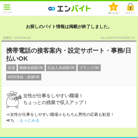
0
メニュー
気になる！
ログイン
お探しのバイト情報は掲載が終了しました。
掲載日 :2026
/
06
/
26
No.SGSIY26193866-T4
携帯電話の接客案内・設定サポート・事務/日
払いOK
派遣
職種未経験OK
社会人未経験OK
ブランクOK
WEB登録・面接OK
女性が仕事をしやすい職場！
ちょっとの残業で収入アップ！
≪女性が仕事をしやすい職場≫もちろん男性の応募も歓迎！
≪ち
...もっとみる