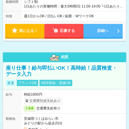
シフト制
勤務時間
1日あたりの実働時間：最大5時間/日 11:00-19:00 └1日あたりの
実働時間：1-5時間 └上記の時間帯内であれば、いつでも勤務可
能！ └平日・土曜日の中で、お好きな曜日でご勤務いただけま
週1日からOK / 日払いOK / 副業・WワークOK
特徴
す！ 【シフト例】 ・11:00～14:00 ・16:30～19:00 ・13:00～
18:00 などのように、自由な働き方が可能なお仕事です！
気になる！
応募する
詳細へ
未読
座り仕事！給与即払いOK！高時給！品質検査・
データ入力
派遣
ブランクOK
WEB登録・面接OK
時給1800円
給与
交通費別途支給あり
交通費支給有り
交通費
茨城県つくばみらい市
勤務地
みどりの駅から徒歩20分