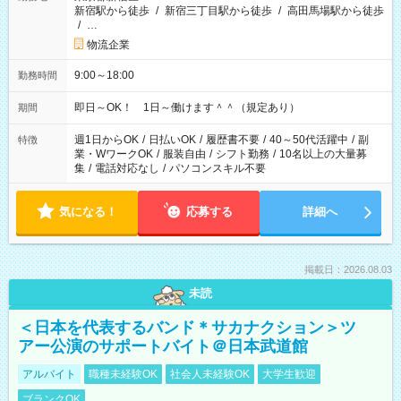
新宿駅から徒歩
/
新宿三丁目駅から徒歩
/
高田馬場駅から徒歩
/
…
物流企業
9:00～18:00
勤務時間
即日～OK！ 1日～働けます＾＾（規定あり）
期間
週1日からOK
/
日払いOK
/
履歴書不要
/
40～50代活躍中
/
副
特徴
業・WワークOK
/
服装自由
/
シフト勤務
/
10名以上の大量募
集
/
電話対応なし
/
パソコンスキル不要
気になる！
応募する
詳細へ
掲載日：2026.08.03
未読
＜日本を代表するバンド＊サカナクション＞ツ
アー公演のサポートバイト＠日本武道館
アルバイト
職種未経験OK
社会人未経験OK
大学生歓迎
ブランクOK